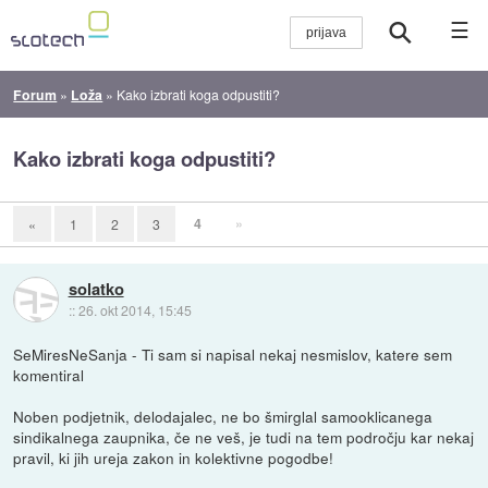
☰
Forum
»
Loža
»
Kako izbrati koga odpustiti?
Kako izbrati koga odpustiti?
4
»
«
1
2
3
solatko
::
26. okt 2014, 15:45
SeMiresNeSanja - Ti sam si napisal nekaj nesmislov, katere sem
komentiral
Noben podjetnik, delodajalec, ne bo šmirglal samooklicanega
sindikalnega zaupnika, če ne veš, je tudi na tem področju kar nekaj
pravil, ki jih ureja zakon in kolektivne pogodbe!