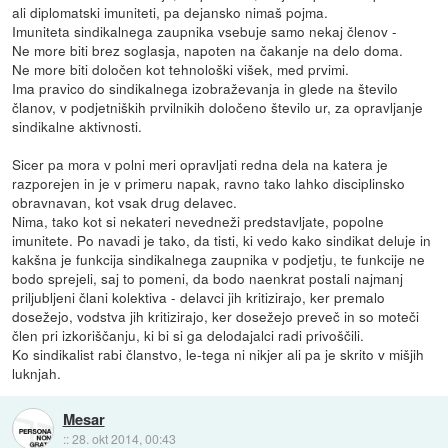
ali diplomatski imuniteti, pa dejansko nimaš pojma.
Imuniteta sindikalnega zaupnika vsebuje samo nekaj členov -
Ne more biti brez soglasja, napoten na čakanje na delo doma.
Ne more biti določen kot tehnološki višek, med prvimi.
Ima pravico do sindikalnega izobraževanja in glede na število
članov, v podjetniških prvilnikih določeno število ur, za opravljanje
sindikalne aktivnosti.
Sicer pa mora v polni meri opravljati redna dela na katera je
razporejen in je v primeru napak, ravno tako lahko disciplinsko
obravnavan, kot vsak drug delavec.
Nima, tako kot si nekateri nevedneži predstavljate, popolne
imunitete. Po navadi je tako, da tisti, ki vedo kako sindikat deluje in
kakšna je funkcija sindikalnega zaupnika v podjetju, te funkcije ne
bodo sprejeli, saj to pomeni, da bodo naenkrat postali najmanj
priljubljeni člani kolektiva - delavci jih kritizirajo, ker premalo
dosežejo, vodstva jih kritizirajo, ker dosežejo preveč in so moteči
člen pri izkoriščanju, ki bi si ga delodajalci radi privoščili.
Ko sindikalist rabi članstvo, le-tega ni nikjer ali pa je skrito v mišjih
luknjah.
Mesar
::
28. okt 2014, 00:43