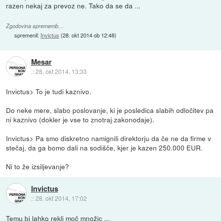
razen nekaj za prevoz ne. Tako da se da ...
Zgodovina sprememb…
spremenil:
Invictus
(
28. okt 2014 ob 12:48
)
Mesar
::
28. okt 2014, 13:33
Invictus> To je tudi kaznivo.
Do neke mere, slabo poslovanje, ki je posledica slabih odločitev pa
ni kaznivo (dokler je vse to znotraj zakonodaje).
Invictus> Pa smo diskretno namignili direktorju da če ne da firme v
stečaj, da ga bomo dali na sodišče, kjer je kazen 250.000 EUR.
Ni to že izsiljevanje?
Invictus
::
28. okt 2014, 17:02
Temu bi lahko rekli moč množic ...