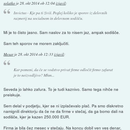
solatko
je
28. okt 2014 ob 12:04
izjavil
:
Invictus - Kje pa ti živiš. Poglej koliko je sporov iz delovnih
razmerij na socialnem in delovnem sodišču.
Mi je to čisto jasno. Sam naslov za to nisem jaz, ampak sodišče.
Sam teh sporov ne morem zaključiti.
Mesar
je
28. okt 2014 ob 12:33
izjavil
:
Kar pomeni, da če se vodstvo privat firme odločit firmo zafurat
je to neizvedljivo? Mhm...
Seveda jo lahko zafura. To je tudi kaznivo. Samo tega nihče ne
preiskuje.
Sem delal v podjetju, kjer se ni izplačevalo plač. Pa smo diskretno
namignili direktorju da če ne da firme v stečaj, da ga bomo dali na
sodišče, kjer je kazen 250.000 EUR.
Firma je bila čez mesec v stečaju. Na koncu dobil ven ves denar,