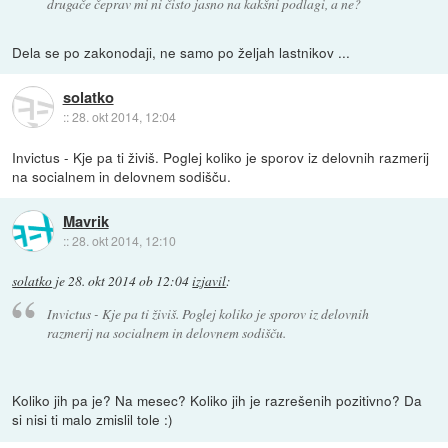
drugače čeprav mi ni čisto jasno na kakšni podlagi, a ne?
Dela se po zakonodaji, ne samo po željah lastnikov ...
solatko
::
28. okt 2014, 12:04
Invictus - Kje pa ti živiš. Poglej koliko je sporov iz delovnih razmerij
na socialnem in delovnem sodišču.
Mavrik
::
28. okt 2014, 12:10
solatko
je
28. okt 2014 ob 12:04
izjavil
:
Invictus - Kje pa ti živiš. Poglej koliko je sporov iz delovnih
razmerij na socialnem in delovnem sodišču.
Koliko jih pa je? Na mesec? Koliko jih je razrešenih pozitivno? Da
si nisi ti malo zmislil tole :)