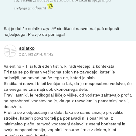
tretjega za odpustit
Saj je dal že solatko
sindikalni nasvet naj pač odpusti
top_šit
najboljšega. Pravijo da pomaga!
solatko
::
27. okt 2014, 07:42
Valentino - Ti si tudi eden tistih, ki radi vlečejo iz konteksta.
Pri nas se po firmah večinoma sploh ne zavedajo, kateri je
najboljši, po navadi pa še tega ne, kateri je slab.
Sindikalni nasvet bi bil kvečjemu tak, da je nesposobno vodstvo, če
za enega ne zna najti dobičkonosnega dela.
Pravi lastniki, le redkogdaj iščejo viške, od vodstev zahtevajo profit,
na spsobnosti vodstev pa je, da ga z razvojem in pametnimi posli,
dosežejo.
Profita se z odpuščanji ne dela, tako se samo znižuje prevelike
stroške, katerih povzročitelj pa ponavadi ni šlosar Miha, z
minimalno plačo, temveč vodstveni delavci z vsemi bonitetami in
svojo nesposobnostjo, zapolniti resurse firme z delom, ki bi
prinašlo še več dobička.