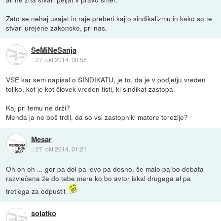
Zato se nehaj usajat in raje preberi kaj o sindikalizmu in kako so te
stvari urejene zakonsko, pri nas.
SeMiNeSanja
::
27. okt 2014, 00:58
VSE kar sem napisal o SINDIKATU, je to, da je v podjetju vreden
toliko, kot je kot človek vreden tisti, ki sindikat zastopa.
Kaj pri temu ne drži?
Menda ja ne boš trdil, da so vsi zastopniki matere terezije?
Mesar
::
27. okt 2014, 01:21
Oh oh oh ... gor pa dol pa levo pa desno, še malo pa bo debata
razvlečena že do tebe mere ko bo avtor iskal drugega al pa
tretjega za odpustit
solatko