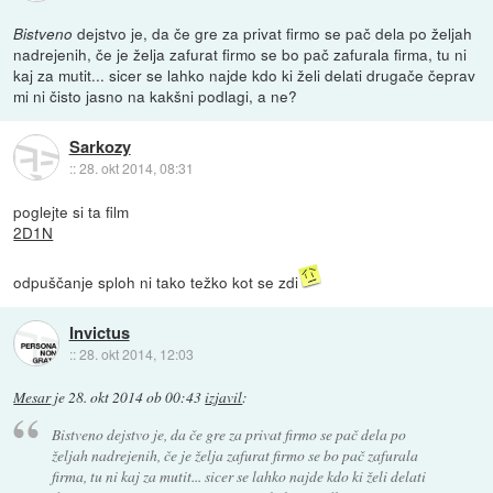
dejstvo je, da če gre za privat firmo se pač dela po željah
Bistveno
nadrejenih, če je želja zafurat firmo se bo pač zafurala firma, tu ni
kaj za mutit... sicer se lahko najde kdo ki želi delati drugače čeprav
mi ni čisto jasno na kakšni podlagi, a ne?
Sarkozy
::
28. okt 2014, 08:31
poglejte si ta film
2D1N
odpuščanje sploh ni tako težko kot se zdi
Invictus
::
28. okt 2014, 12:03
Mesar
je
28. okt 2014 ob 00:43
izjavil
:
Bistveno
dejstvo je, da če gre za privat firmo se pač dela po
željah nadrejenih, če je želja zafurat firmo se bo pač zafurala
firma, tu ni kaj za mutit... sicer se lahko najde kdo ki želi delati