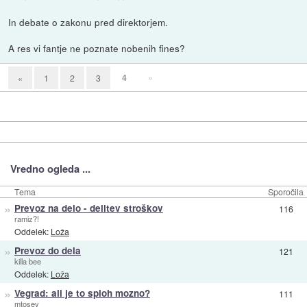
In debate o zakonu pred direktorjem.
A res vi fantje ne poznate nobenih fines?
4
»
«
1
2
3
Vredno ogleda ...
Tema
Sporočila
»
Prevoz na delo - delitev stroškov
116
ramiz?!
Oddelek:
Loža
»
Prevoz do dela
121
killa bee
Oddelek:
Loža
»
Vegrad: ali je to sploh mozno?
111
mtosev