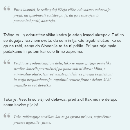
Pravi lastniki, le redkogdaj iščejo viške, od vodstev zahtevajo
profit, na spsobnosti vodstev pa je, da ga z razvojem in
pametnimi posli, dosežejo.
Točno to. In odpustitev viška kadra je eden izmed ukrepov. Tudi to
se dogajav razvitem svetu, da sem in tja kdo izgubi službo, ko se
ga ne rabi, samo do Slovenije to še ni prišlo. Pri nas raje malo
počakamo in potem kar celo firmo zapremo.
Profita se z odpuščanji ne dela, tako se samo znižuje prevelike
stroške, katerih povzročitelj pa ponavadi ni šlosar Miha, z
minimalno plačo, temveč vodstveni delavci z vsemi bonitetami
in svojo nesposobnostjo, zapolniti resurse firme z delom, ki bi
prinašlo še več dobička.
Tako je. Vse, ki so višji od delavca, pred zid! Itak nič ne delajo,
samo kavice pijejo!
Tako zniževajnje stroškov, kot se ga gremo pri nas, največkrat
prinese ugasnitev firme.