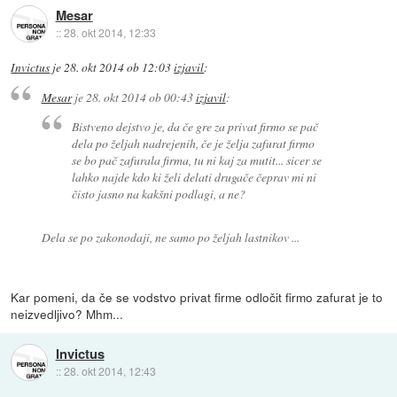
Mesar
::
28. okt 2014, 12:33
Invictus
je
28. okt 2014 ob 12:03
izjavil
:
Mesar
je
28. okt 2014 ob 00:43
izjavil
:
Bistveno
dejstvo je, da če gre za privat firmo se pač
dela po željah nadrejenih, če je želja zafurat firmo
se bo pač zafurala firma, tu ni kaj za mutit... sicer se
lahko najde kdo ki želi delati drugače čeprav mi ni
čisto jasno na kakšni podlagi, a ne?
Dela se po zakonodaji, ne samo po željah lastnikov ...
Kar pomeni, da če se vodstvo privat firme odločit firmo zafurat je to
neizvedljivo? Mhm...
Invictus
::
28. okt 2014, 12:43