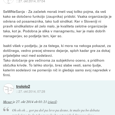
::
27. okt 2014, 07:04
SeMiNeSanja - Za začetek moraš imeti vsaj toliko pojma, da veš
kako se določeno funkcijo (zaupnika) pridobi. Vsaka organizacija je
odvisna od posameznika, tako tudi sindikat. Ker v Sloveniji ni
pravih sindikalistov ali zelo malo, je kvaliteta celotne organizacije
taka, kot je. Podobna je slika v managmentu, ker je malo dobrih
managerjev, so podjetja tam, kjer so.
Isakti višek v podjetju, je za tistega, ki mora na nekoga pokazat, za
dotičnega, vedno precej stresno dejanje, sploh kadar gre za dokaj
prijateljske vezi med sodelavci.
Tako določanje gre večinoma za subjektivno oceno, s pridihom
občutka krivde. To lahko storijo, brez slabe vesti, samo ljudje,
katerim sodelavci ne pomenijo nič in gledajo samo svoj napredek v
firmi.
trololo2
::
27. okt 2014, 07:28
Mesar
je
27. okt 2014 ob 01:21
izjavil
:
Oh oh oh ... gor pa dol pa levo pa desno, še malo pa bo debata
razvlečena že do tebe mere ko bo avtor iskal drugega al pa