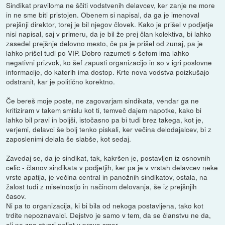
Sindikat praviloma ne ščiti vodstvenih delavcev, ker zanje ne more
in ne sme biti pristojen. Obenem si napisal, da ga je imenoval
prejšnji direktor, torej je bil njegov človek. Kako je prišel v podjetje
nisi napisal, saj v primeru, da je bil že prej član kolektiva, bi lahko
zasedel prejšnje delovno mesto, če pa je prišel od zunaj, pa je
lahko prišel tudi po VIP. Dobro razumeti s šefom ima lahko
negativni prizvok, ko šef zapusti organizacijo in so v igri poslovne
informacije, do katerih ima dostop. Krte nova vodstva poizkušajo
odstranit, kar je politično korektno.
Če bereš moje poste, ne zagovarjam sindikata, vendar ga ne
kritiziram v takem smislu kot ti, temveč dajem napotke, kako bi
lahko bil pravi in boljši, istočasno pa bi tudi brez takega, kot je,
verjemi, delavci še bolj tenko piskali, ker večina delodajalcev, bi z
zaposlenimi delala še slabše, kot sedaj.
Zavedaj se, da je sindikat, tak, kakršen je, postavljen iz osnovnih
celic - članov sindikata v podjetjih, ker pa je v vrstah delavcev neke
vrste apatija, je večina central in panožnih sindikatov, ostala, na
žalost tudi z miselnostjo in načinom delovanja, še iz prejšnjih
časov.
Ni pa to organizacija, ki bi bila od nekoga postavljena, tako kot
trdite nepoznavalci. Dejstvo je samo v tem, da se članstvu ne da,
ali ne zna stvari peljat v pravo smer.