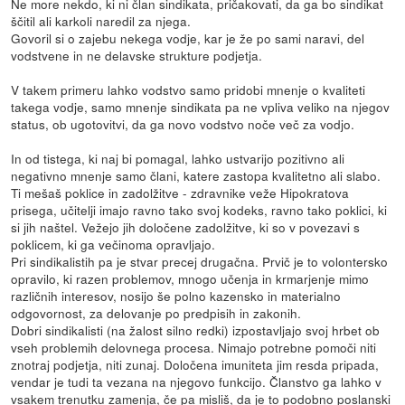
Ne more nekdo, ki ni član sindikata, pričakovati, da ga bo sindikat
ščitil ali karkoli naredil za njega.
Govoril si o zajebu nekega vodje, kar je že po sami naravi, del
vodstvene in ne delavske strukture podjetja.
V takem primeru lahko vodstvo samo pridobi mnenje o kvaliteti
takega vodje, samo mnenje sindikata pa ne vpliva veliko na njegov
status, ob ugotovitvi, da ga novo vodstvo noče več za vodjo.
In od tistega, ki naj bi pomagal, lahko ustvarijo pozitivno ali
negativno mnenje samo člani, katere zastopa kvalitetno ali slabo.
Ti mešaš poklice in zadolžitve - zdravnike veže Hipokratova
prisega, učitelji imajo ravno tako svoj kodeks, ravno tako poklici, ki
si jih naštel. Vežejo jih določene zadolžitve, ki so v povezavi s
poklicem, ki ga večinoma opravljajo.
Pri sindikalistih pa je stvar precej drugačna. Prvič je to volontersko
opravilo, ki razen problemov, mnogo učenja in krmarjenje mimo
različnih interesov, nosijo še polno kazensko in materialno
odgovornost, za delovanje po predpisih in zakonih.
Dobri sindikalisti (na žalost silno redki) izpostavljajo svoj hrbet ob
vseh problemih delovnega procesa. Nimajo potrebne pomoči niti
znotraj podjetja, niti zunaj. Določena imuniteta jim resda pripada,
vendar je tudi ta vezana na njegovo funkcijo. Članstvo ga lahko v
vsakem trenutku zamenja, če pa misliš, da je to podobno poslanski