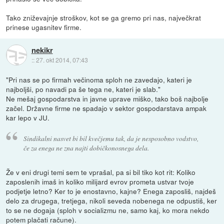
Tako zniževajnje stroškov, kot se ga gremo pri nas, največkrat
prinese ugasnitev firme.
nekikr
::
27. okt 2014, 07:43
"Pri nas se po firmah večinoma sploh ne zavedajo, kateri je
najboljši, po navadi pa še tega ne, kateri je slab."
Ne mešaj gospodarstva in javne uprave miško, tako boš najbolje
začel. Državne firme ne spadajo v sektor gospodarstava ampak
kar lepo v JU.
Sindikalni nasvet bi bil kvečjemu tak, da je nesposobno vodstvo,
če za enega ne zna najti dobičkonosnega dela.
Že v eni drugi temi sem te vprašal, pa si bil tiko kot rit: Koliko
zaposlenih imaš in koliko milijard evrov prometa ustvar tvoje
podjetje letno? Ker to je enostavno, kajne? Enega zaposliš, najdeš
delo za drugega, tretjega, nikoli seveda nobenega ne odpustiš, ker
to se ne dogaja (sploh v socializmu ne, samo kaj, ko mora nekdo
potem plačati račune).