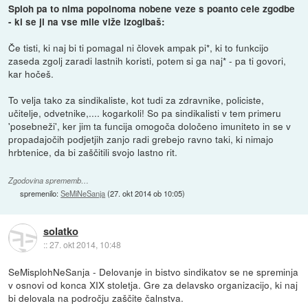
Sploh pa to nima popolnoma nobene veze s poanto cele zgodbe
- ki se ji na vse mile viže izogibaš:
Če tisti, ki naj bi ti pomagal ni človek ampak pi*, ki to funkcijo
zaseda zgolj zaradi lastnih koristi, potem si ga naj* - pa ti govori,
kar hočeš.
To velja tako za sindikaliste, kot tudi za zdravnike, policiste,
učitelje, odvetnike,.... kogarkoli! So pa sindikalisti v tem primeru
'posebneži', ker jim ta funcija omogoča določeno imuniteto in se v
propadajočih podjetjih zanjo radi grebejo ravno taki, ki nimajo
hrbtenice, da bi zaščitili svojo lastno rit.
Zgodovina sprememb…
spremenilo:
SeMiNeSanja
(
27. okt 2014 ob 10:05
)
solatko
::
27. okt 2014, 10:48
SeMisplohNeSanja - Delovanje in bistvo sindikatov se ne spreminja
v osnovi od konca XIX stoletja. Gre za delavsko organizacijo, ki naj
bi delovala na področju zaščite čalnstva.