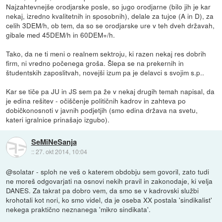
Najzahtevnejše orodjarske posle, so jugo orodjarne (bilo jih je kar
nekaj, izredno kvalitetnih in sposobnih), delale za tujce (A in D), za
celih 3DEM/h, ob tem, da so se orodjarske ure v teh dveh državah,
gibale med 45DEM/h in 60DEM+/h.
Tako, da ne ti meni o realnem sektroju, ki razen nekaj res dobrih
firm, ni vredno počenega groša. Šlepa se na prekernih in
študentskih zaposlitvah, novejši izum pa je delavci s svojim s.p..
Kar se tiče pa JU in JS sem pa že v nekaj drugih temah napisal, da
je edina rešitev - očiščenje političnih kadrov in zahteva po
dobičkonosnoti v javnih podjetjih (smo edina država na svetu,
kateri igralnice prinašajo izgubo).
SeMiNeSanja
::
27. okt 2014, 10:04
@solatar - sploh ne veš o katerem obdobju sem govoril, zato tudi
ne moreš odgovarjati na osnovi nekih pravil in zakonodaje, ki velja
DANES. Za takrat pa dobro vem, da smo se v kadrovski službi
krohotali kot nori, ko smo videl, da je oseba XX postala 'sindikalist'
nekega praktično neznanega 'mikro sindikata'.