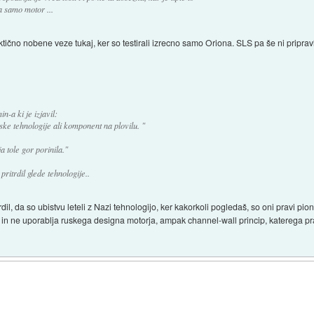
a samo motor ...
tično nobene veze tukaj, ker so testirali izrecno samo Oriona. SLS pa še ni priprav
.
-a ki je izjavil:
ske tehnologije ali komponent na plovilu. "
 tole gor porinila."
itrdil glede tehnologije..
il, da so ubistvu leteli z Nazi tehnologijo, ker kakorkoli pogledaš, so oni pravi pionir
r in ne uporablja ruskega designa motorja, ampak channel-wall princip, katerega prakt