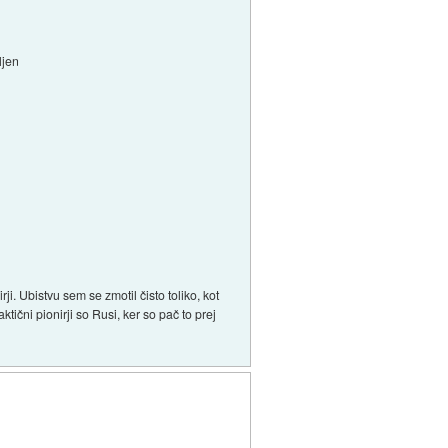
ljen
ji. Ubistvu sem se zmotil čisto toliko, kot
ični pionirji so Rusi, ker so pač to prej