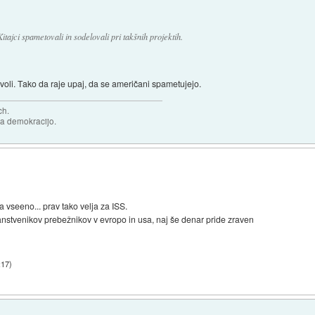
itajci spametovali in sodelovali pri takšnih projektih.
ovoli. Tako da raje upaj, da se američani spametujejo.
ch.
za demokracijo.
pa vseeno... prav tako velja za ISS.
nanstvenikov prebežnikov v evropo in usa, naj še denar pride zraven
:17
)