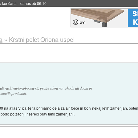
s ob 06:09
a
»
Krstni polet Oriona uspel
i ruski motorji/boosterji, proizvedeni na vzhodu ali doma in
domačih produktih.
0 na atlas V. pa še ta primarno dela za air force in bo v nekaj letih zamenjan. pote
i bodo po zadnji nesreči prav tako zamenjani.