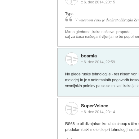
::
6. dec 2014, 20:15
Typo
V vmesnem času je dvakrat obkrožila Zem
Mirno gledamo, kako naš svet propada,
saj za časa našega življenja ne bo popoln
bosmla
::
6. dec 2014, 22:59
No glede ruske tehnologije - res nisem von 
motorje) in je v neformalnih pogovorih bes
vesoljskih poletov pa so se muzali kako je to
SuperVeloce
::
6. dec 2014, 23:14
RS68 je bil dizajniran kot ultra cheap s čim 
predelan ruski motor, le pri tehnologiji so rusi