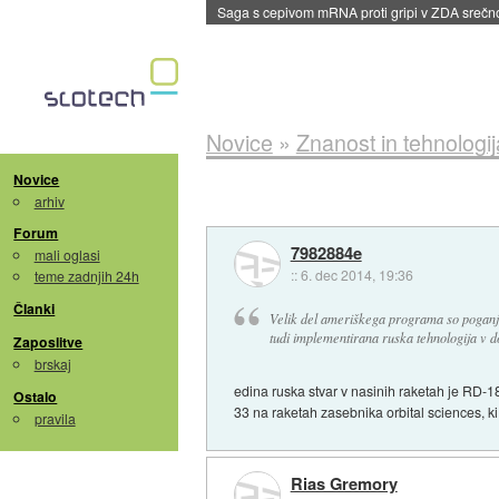
BMW v vozilih začel predvajati reklame
::
dane
Novice
»
Znanost in tehnologij
Novice
arhiv
Forum
7982884e
mali oglasi
::
6. dec 2014, 19:36
teme zadnjih 24h
Članki
Velik del ameriškega programa so poganjal
tudi implementirana ruska tehnologija v 
Zaposlitve
brskaj
edina ruska stvar v nasinih raketah je RD-18
Ostalo
33 na raketah zasebnika orbital sciences, k
pravila
Rias Gremory