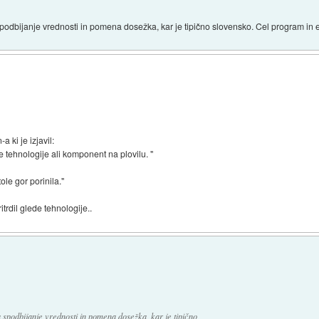
spodbijanje vrednosti in pomena dosežka, kar je tipično slovensko. Cel program in e
 ki je izjavil:
e tehnologije ali komponent na plovilu. "
ole gor porinila."
rdil glede tehnologije..
a spodbijanje vrednosti in pomena dosežka, kar je tipično