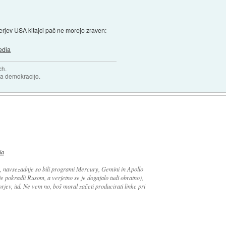
nerjev USA kitajci pač ne morejo zraven:
edia
ch.
za demokracijo.
ia
, navsezadnje so bili programi Mercury, Gemini in Apollo
ije pokradli Rusom, a verjetno se je dogajalo tudi obratno),
rjev, itd. Ne vem no, boš moral začeti producirati linke pri