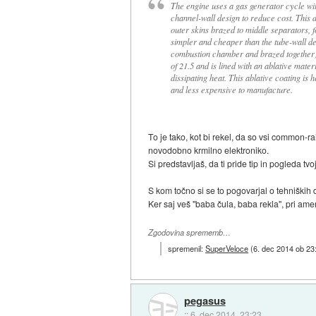
The engine uses a gas generator cycle w
channel-wall design to reduce cost. This 
outer skins brazed to middle separators,
simpler and cheaper than the tube-wall des
combustion chamber and brazed together) 
of 21.5 and is lined with an ablative mater
dissipating heat. This ablative coating is
and less expensive to manufacture.
To je tako, kot bi rekel, da so vsi common-ra
novodobno krmilno elektroniko.
Si predstavljaš, da ti pride tip in pogleda tvoj
S kom točno si se to pogovarjal o tehniških 
Ker saj veš "baba čula, baba rekla", pri ame
Zgodovina sprememb…
spremenil:
SuperVeloce
(
6. dec 2014 ob 23
pegasus
::
6. dec 2014, 23:23