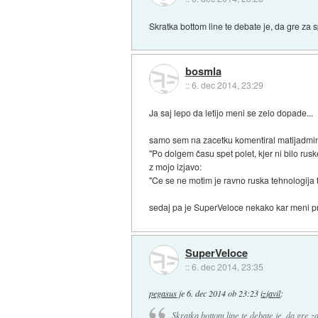
Skratka bottom line te debate je, da gre za 
bosmla
::
6. dec 2014, 23:29
Ja saj lepo da letijo meni se zelo dopade...
samo sem na zacetku komentiral matijadmin-a
"Po dolgem času spet polet, kjer ni bilo rusk
z mojo izjavo:
"Ce se ne motim je ravno ruska tehnologija t
sedaj pa je SuperVeloce nekako kar meni prit
SuperVeloce
::
6. dec 2014, 23:35
pegasus
je
6. dec 2014 ob 23:23
izjavil
:
Skratka bottom line te debate je, da gre z