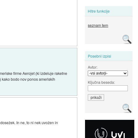
Hitre funkcije
seznam tem
Posebni izpisi
Avtor:
eriske firme Aerojet (ki izdeluje raketne
68) kako bodo nov ponos ameriskih
Ključna beseda:
i dosežek. In ne, to ni nek uvožen in