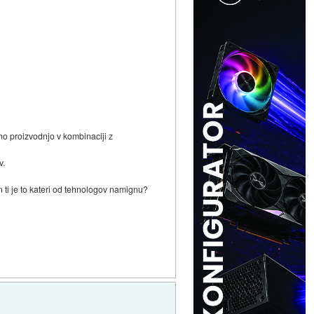
ovno proizvodnjo v kombinaciji z
v.
n ti je to kateri od tehnologov namignu?