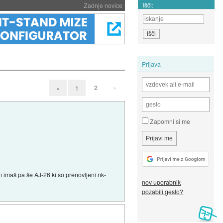
Išči:
Zadnje novice
Prijava
2
»
«
1
Zapomni si me
m imaš pa še AJ-26 ki so prenovljeni nk-
nov uporabnik
pozabili geslo?