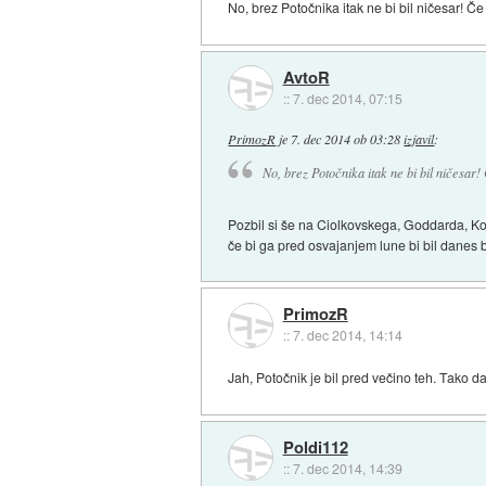
No, brez Potočnika itak ne bi bil ničesar! Če
AvtoR
::
7. dec 2014, 07:15
PrimozR
je
7. dec 2014 ob 03:28
izjavil
:
No, brez Potočnika itak ne bi bil ničesar!
Pozbil si še na Ciolkovskega, Goddarda, Ko
če bi ga pred osvajanjem lune bi bil danes 
PrimozR
::
7. dec 2014, 14:14
Jah, Potočnik je bil pred večino teh. Tako da 
Poldi112
::
7. dec 2014, 14:39