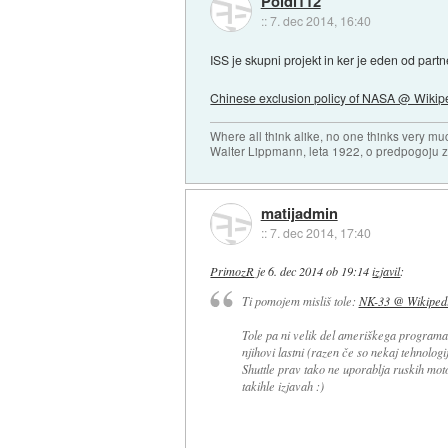
Poldi112
::
7. dec 2014, 16:40
ISS je skupni projekt in ker je eden od part
Chinese exclusion policy of NASA @ Wikip
Where all think alike, no one thinks very mu
Walter Lippmann, leta 1922, o predpogoju 
matijadmin
::
7. dec 2014, 17:40
PrimozR
je
6. dec 2014 ob 19:14
izjavil
:
Ti pomojem misliš tole:
NK-33 @ Wikiped
Tole pa ni velik del ameriškega programa
njihovi lastni (razen če so nekaj tehnolog
Shuttle prav tako ne uporablja ruskih moto
takihle izjavah :)