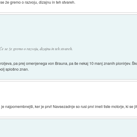
 se že gremo o razvoju, dizajnu in teh stvareh.
 Če se že gremo o razvoju, dizajnu in teh stvareh.
roljeva, pa prej omenjenega von Brauna, pa še nekaj 10 manj znanih pionirjev. Ško
bolj splošno znan.
je najpomembnejši, ker je prvi! Navsezadnje so rusi prvi imeli tiste motorje, ki se jih