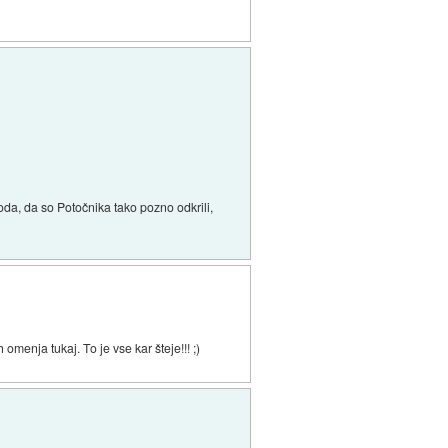
da, da so Potočnika tako pozno odkrili,
 omenja tukaj. To je vse kar šteje!!! ;)