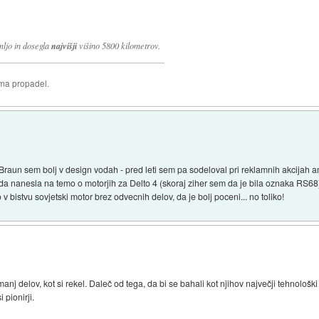
ljo in dosegla
najvišji
višino 5800 kilometrov.
oma propadel.
Braun sem bolj v design vodah - pred leti sem pa sodeloval pri reklamnih akcijah am
eda nanesla na temo o motorjih za Delto 4 (skoraj ziher sem da je bila oznaka RS
 v bistvu sovjetski motor brez odvecnih delov, da je bolj poceni... no toliko!
manj delov, kot si rekel. Daleč od tega, da bi se bahali kot njihov največji tehnološk
 pionirji.