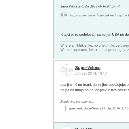
SuperVeloce
je
6. dec 2014 ob 16:03
izjavil
:
Jaz le upam, da se bodo kakšni Indijci in K
Kitajci bi že sodelovali, samo jim USA ne d
Where all think alike, no one thinks very mu
Walter Lippmann, leta 1922, o predpogoju 
SuperVeloce
::
7. dec 2014, 16:17
esa jim nič ne brani, da z njimi sodelujejo, 
ne pa da imajo polno indijcev in kitajcev z
Zgodovina sprememb…
spremenil:
SuperVeloce
(
7. dec 2014 ob 16