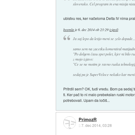
slovensko. Cel program in ena misija nist
ubistvu res, ker načeloma Delta IV nima prak
bosmla
je
6. dec 2014 ob 23:29
izjavil
:
Ja saj lepo da letijo meni se zelo dopade..
samo sem na zacetku komentiral matijadmin
"Po dolgem času spet polet, kjer ni bilo ru
z mojo izjavo:
"Ce se ne motim je ravno ruska tehnologija
sedaj pa je SuperVeloce nekako kar meni pr
Pritrdil sem? OK, tudi vredu. Bom pa sedaj trd
ti. Ker pač to ni malo prebekslan ruski moto
potrebovali. Upam da ločiš...
PrimozR
::
7. dec 2014, 03:28