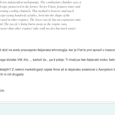
ith two independent turbopumps. The combustion chamber uses a
design, pioneered in the former Soviet Union, features inner and
 forming cooling channels. This method is heavier and much
ign (using hundreds of tubes, bent into the shape of the
used in other engines. The lower nozzle has an expansion ratio
ial. The nozzle's lining burns away as the engine runs,
 heavier than other engines' tube-wall nozzles but much easier
il dizli na svetu pravzaprav Italjanska tehnologija, ker je Fiat to prvi spravil v mas
ega dizlaša VW, Kio, ... karkoli že... pa ti prbije: Ti imaš pa itak italjanski motor, fiato
detajlih? Z nekimi marketingarji najete firme ali si dejansko sodeloval z Aerojetom i
rih ni nič drugače
:24
)