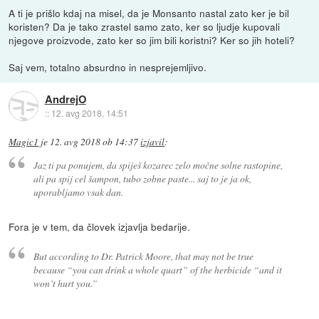
A ti je prišlo kdaj na misel, da je Monsanto nastal zato ker je bil
koristen? Da je tako zrastel samo zato, ker so ljudje kupovali
njegove proizvode, zato ker so jim bili koristni? Ker so jih hoteli?
Saj vem, totalno absurdno in nesprejemljivo.
AndrejO
::
12. avg 2018, 14:51
Magic1
je
12. avg 2018 ob 14:37
izjavil
:
Jaz ti pa ponujem, da spiješ kozarec zelo močne solne rastopine,
ali pa spij cel šampon, tubo zobne paste... saj to je ja ok,
uporabljamo vsak dan.
Fora je v tem, da človek izjavlja bedarije.
But according to Dr. Patrick Moore, that may not be true
because “you can drink a whole quart” of the herbicide “and it
won’t hurt you.”