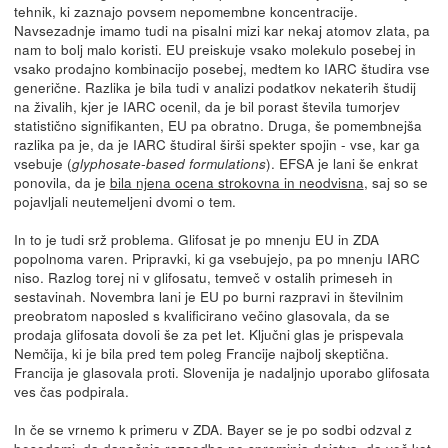
tehnik, ki zaznajo povsem nepomembne koncentracije.
Navsezadnje imamo tudi na pisalni mizi kar nekaj atomov zlata, pa
nam to bolj malo koristi. EU preiskuje vsako molekulo posebej in
vsako prodajno kombinacijo posebej, medtem ko IARC študira vse
generične. Razlika je bila tudi v analizi podatkov nekaterih študij
na živalih, kjer je IARC ocenil, da je bil porast števila tumorjev
statistično signifikanten, EU pa obratno. Druga, še pomembnejša
razlika pa je, da je IARC študiral širši spekter spojin - vse, kar ga
vsebuje (
). EFSA je lani še enkrat
glyphosate-based formulations
ponovila, da je
bila njena ocena strokovna in neodvisna
, saj so se
pojavljali neutemeljeni dvomi o tem.
In to je tudi srž problema. Glifosat je po mnenju EU in ZDA
popolnoma varen. Pripravki, ki ga vsebujejo, pa po mnenju IARC
niso. Razlog torej ni v glifosatu, temveč v ostalih primeseh in
sestavinah. Novembra lani je EU po burni razpravi in številnim
preobratom naposled s kvalificirano večino glasovala, da se
prodaja glifosata dovoli še za pet let. Ključni glas je prispevala
Nemčija, ki je bila pred tem poleg Francije najbolj skeptična.
Francija je glasovala proti. Slovenija je nadaljnjo uporabo glifosata
ves čas podpirala.
In če se vrnemo k primeru v ZDA. Bayer se je po sodbi odzval z
besedami, da današnja razsodba ne spreminja dejstva, da več kot