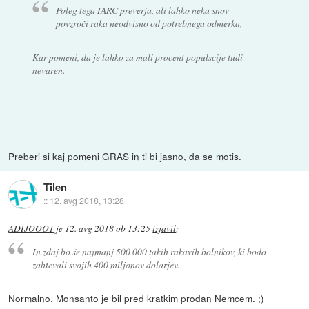
Poleg tega IARC preverja, ali lahko neka snov
povzroči raka neodvisno od potrebnega odmerka,
Kar pomeni, da je lahko za mali procent populscije tudi
nevaren.
Preberi si kaj pomeni GRAS in ti bi jasno, da se motis.
Tilen
::
12. avg 2018, 13:28
ADIJOOO1
je
12. avg 2018 ob 13:25
izjavil
:
In zdaj bo še najmanj 500 000 takih rakavih bolnikov, ki bodo
zahtevali svojih 400 miljonov dolarjev.
Normalno. Monsanto je bil pred kratkim prodan Nemcem. ;)