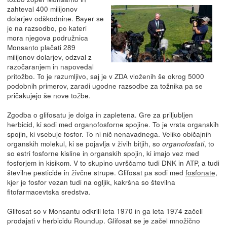
zahteval 400 milijonov
dolarjev odškodnine. Bayer se
je na razsodbo, po kateri
mora njegova podružnica
Monsanto plačati 289
milijonov dolarjev, odzval z
razočaranjem in napovedal
pritožbo. To je razumljivo, saj je v ZDA vloženih še okrog 5000
podobnih primerov, zaradi ugodne razsodbe za tožnika pa se
pričakujejo še nove tožbe.
Zgodba o glifosatu je dolga in zapletena. Gre za priljubljen
herbicid, ki sodi med organofosforne spojine. To je vrsta organskih
spojin, ki vsebuje fosfor. To ni nič nenavadnega. Veliko običajnih
organskih molekul, ki se pojavlja v živih bitjih, so
, to
organofosfati
so estri fosforne kisline in organskih spojin, ki imajo vez med
fosforjem in kisikom. V to skupino uvrščamo tudi DNK in ATP, a tudi
številne pesticide in živčne strupe. Glifosat pa sodi med
fosfonate
,
kjer je fosfor vezan tudi na ogljik, kakršna so številna
fitofarmacevtska sredstva.
Glifosat so v Monsantu odkrili leta 1970 in ga leta 1974 začeli
prodajati v herbicidu Roundup. Glifosat se je začel množično