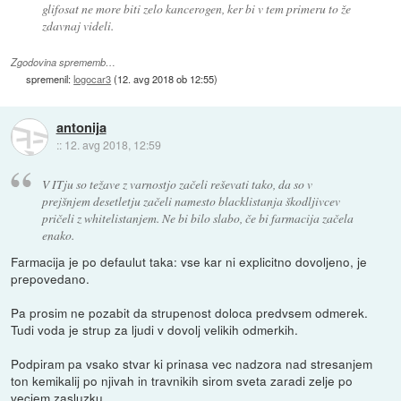
glifosat ne more biti zelo kancerogen, ker bi v tem primeru to že
zdavnaj videli.
Zgodovina sprememb…
spremenil:
logocar3
(
12. avg 2018 ob 12:55
)
antonija
::
12. avg 2018, 12:59
V ITju so težave z varnostjo začeli reševati tako, da so v
prejšnjem desetletju začeli namesto blacklistanja škodljivcev
pričeli z whitelistanjem. Ne bi bilo slabo, če bi farmacija začela
enako.
Farmacija je po defaulut taka: vse kar ni explicitno dovoljeno, je
prepovedano.
Pa prosim ne pozabit da strupenost doloca predvsem odmerek.
Tudi voda je strup za ljudi v dovolj velikih odmerkih.
Podpiram pa vsako stvar ki prinasa vec nadzora nad stresanjem
ton kemikalij po njivah in travnikih sirom sveta zaradi zelje po
vecjem zasluzku.