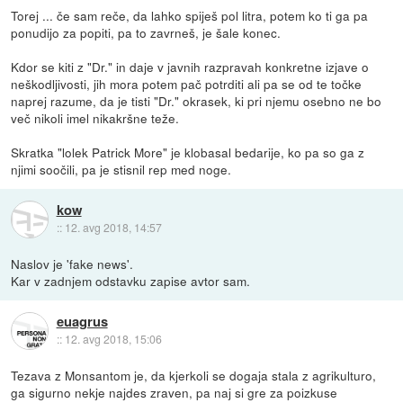
Torej ... če sam reče, da lahko spiješ pol litra, potem ko ti ga pa
ponudijo za popiti, pa to zavrneš, je šale konec.
Kdor se kiti z "Dr." in daje v javnih razpravah konkretne izjave o
neškodljivosti, jih mora potem pač potrditi ali pa se od te točke
naprej razume, da je tisti "Dr." okrasek, ki pri njemu osebno ne bo
več nikoli imel nikakršne teže.
Skratka "lolek Patrick More" je klobasal bedarije, ko pa so ga z
njimi soočili, pa je stisnil rep med noge.
kow
::
12. avg 2018, 14:57
Naslov je 'fake news'.
Kar v zadnjem odstavku zapise avtor sam.
euagrus
::
12. avg 2018, 15:06
Tezava z Monsantom je, da kjerkoli se dogaja stala z agrikulturo,
ga sigurno nekje najdes zraven, pa naj si gre za poizkuse