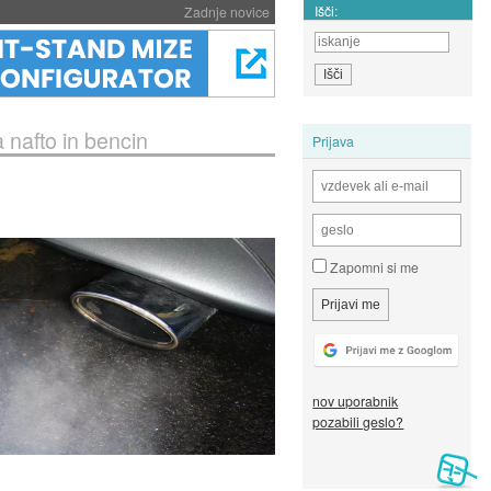
Išči:
Zadnje novice
 nafto in bencin
Prijava
Zapomni si me
nov uporabnik
pozabili geslo?