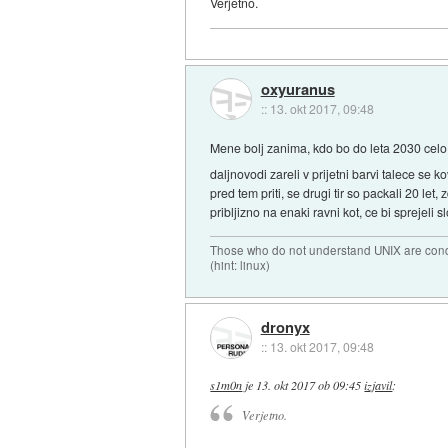
Verjetno.
oxyuranus
::
13. okt 2017, 09:48
Mene bolj zanima, kdo bo do leta 2030 celo e
daljnovodi zareli v prijetni barvi talece se k
pred tem priti, se drugi tir so packali 20 le
pribljizno na enaki ravni kot, ce bi sprejeli
Those who do not understand UNIX are conde
(hint: linux)
dronyx
::
13. okt 2017, 09:48
s1m0n
je
13. okt 2017 ob 09:45
izjavil
:
Verjetno.