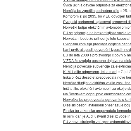
Švica ukinja davčne odpustke za električn
Nemčija bo zgrešila podnebne cilje
::
25. 
Kompromis: po 2035. bo v EU dovoljen tudi
Evropski parlament izglasoval prepoved di
Norveški ladjar električnim avtomobilom pr
EU se pripravlja na brezemisijska vozila l
Norvežani bodo že prihodnje leto kupovali 
Evropska komisija predlaga ogljične carin
Lani prvikrat upadli povprečni izpustih nov
EU do leta 2030 s proizvodnjo čipov v 5 n
V ZDA že uvajajo posebne dajatve na elekt
Nemčija povečuje subvencije za električna
KLM: Letite odgovorno, letite manj
::
7. jul
Irska bi čez deset let prepovedala nove be
Nemška študija: električna vozila zaslužna
Inštitut Ifo: električni avtomobili za okolje
Na Švedskem odprli prvo elektrificirano ce
Norveška bo prepovedala ogrevanje s kuri
Dizelski osebni avtomobil onesnažuje bolj 
Finska bo zakonsko prepovedala termoele
In osmi dan je Audi ustvaril dizel iz vode in
EU z novo strategijo za izgon avtomobilov 