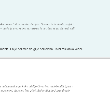
ka dolina (ali se napiše silicijeva?) bomo tu ta vladin projekt
r pa če je avto redno servisiran in ne rjavi se ga da vozit tudi
lementa. En je polimer, drugi je polkovina. To bi res lahko vedel.
načrtu tudi tega, kako mislijo Cerarjevi nadoknaditi izpad v
em pomeni, da bomo leta 2030 plačevali 2 do 3 krat dražjo