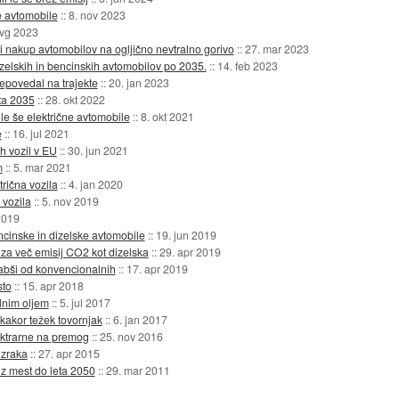
e avtomobile
::
8. nov 2023
avg 2023
 nakup avtomobilov na ogljično nevtralno gorivo
::
27. mar 2023
zelskih in bencinskih avtomobilov po 2035.
::
14. feb 2023
epovedal na trajekte
::
20. jan 2023
eta 2035
::
28. okt 2022
le še električne avtomobile
::
8. okt 2021
e
::
16. jul 2021
ih vozil v EU
::
30. jun 2021
m
::
5. mar 2021
rična vozila
::
4. jan 2020
 vozila
::
5. nov 2019
 2019
ncinske in dizelske avtomobile
::
19. jun 2019
 za več emisij CO2 kot dizelska
::
29. apr 2019
 slabši od konvencionalnih
::
17. apr 2019
sto
::
15. apr 2018
lnim oljem
::
5. jul 2017
kakor težek tovornjak
::
6. jan 2017
ktrarne na premog
::
25. nov 2016
 zraka
::
27. apr 2015
iz mest do leta 2050
::
29. mar 2011