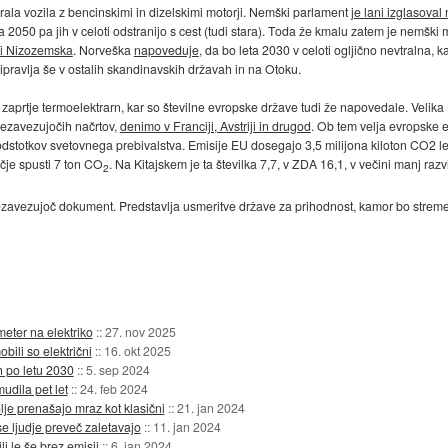
irala vozila z bencinskimi in dizelskimi motorji. Nemški parlament
je lani izglasova
a 2050 pa jih v celoti odstranijo s cest (tudi stara). Toda že kmalu zatem je nemški
di Nizozemska
. Norveška
napoveduje
, da bo leta 2030 v celoti ogljično nevtralna, 
pravlja še v ostalih skandinavskih državah in na Otoku.
o zaprtje termoelektrarn, kar so številne evropske države tudi že napovedale. Velika B
 nezavezujočih načrtov,
denimo v Franciji, Avstriji in drugod
. Ob tem velja evropske e
5 odstotkov svetovnega prebivalstva. Emisije EU dosegajo 3,5 milijona kiloton CO2 le
čje spusti 7 ton CO
. Na Kitajskem je ta številka 7,7, v ZDA 16,1, v večini manj razv
2
i nezavezujoč dokument. Predstavlja usmeritve države za prihodnost, kamor bo streme
meter na elektriko
::
27. nov 2025
bili so električni
::
16. okt 2025
ih po letu 2030
::
5. sep 2024
udila pet let
::
24. feb 2024
olje prenašajo mraz kot klasični
::
21. jan 2024
se ljudje preveč zaletavajo
::
11. jan 2024
li le še brez emisij
::
6. jan 2024