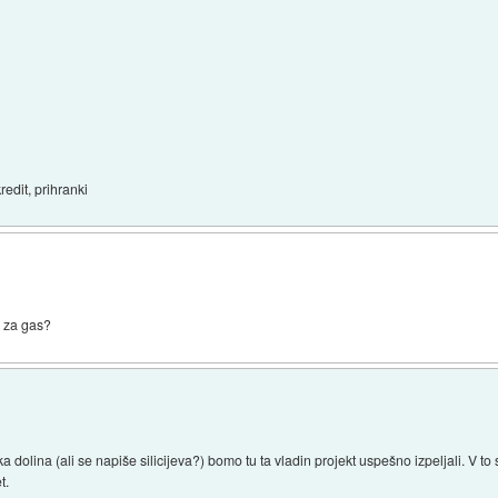
redit, prihranki
i za gas?
 dolina (ali se napiše silicijeva?) bomo tu ta vladin projekt uspešno izpeljali. V to
t.