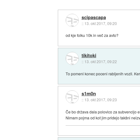
scipascapa
::
13. okt 2017, 09:20
od kje folku 10k in več za avto?
tikitoki
::
13. okt 2017, 09:22
To pomeni konec poceni rabljenih vozil. Ker 
s1m0n
::
13. okt 2017, 09:23
Če bo država dala polovico za subvencijo ele
Nimam pojma od kot jim pridejo takšni neizved