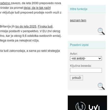
l načelno
zavezo, da leta 2030 prepovedo nova
 minister za promet
dejal, da je tak načrt
Hitre funkcije
kar vključuje tudi prepoved prodaje novih vozil z
seznam tem
ritanija jih
bo do leta 2025
,
Finska tudi
,
misije postaviti v perspektivo. V EU živi okrog
tno, kar je okrog 9,6 odstotka svetovnih emisij.
itega sveta pa nekajkrat nižja.
Posebni izpisi
la tudi zakonodaja, a sama po sebi strategija
Avtor:
Ključna beseda: