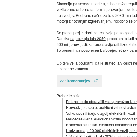
Slovenija pa seveda ni edina, ki bo strožje regul
vozila z motorji z notranjem izgorevanjem, do let
neizvedljiv
. Podobne načrte za leto 2030
ima tu
motorji z notranjim izgorevanjem. Podobno se pri
Še precej prej in dosti zanesljiveje pa so zgodil
Danska
najpozneje leta 2050
, precej pa je tudi
500 milijonov ljudi, kar predstavlja približno 6,
To pomeni, da povprečen Evropejec letno v ozra
Ob tem velja poudariti, da je strategija v celot
ničesar ne zahteva.
277 komentarjev
Preberite si še…
Britanci bodo obdavčili vsak prevožen kilo
Norveški je uspelo, praktični vsi novi avtomo
Volvo opustil idejo o zgolj električnih vozil
Mercedes-Benz: električna vozila bodo zam
Norveška statistika: električni avtomobili b
Hertz prodaja 20.000 električnih vozil, ker 
V Veliki Britaniji od leta 2035 novi avtomobi