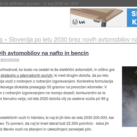
eto za večkratno uporabo
::
4. avg 2026 ob 19:41
a
»
Slovenija po letu 2030 brez novih avtomobilov na
vih avtomobilov na nafto in bencin
 tehnologija
prihodnost, ko bodo na cestah le še električni avtomobili, in očitno gre
a
strategijo o alternativnih gorivih
, ki med drugim določa, da po letu
ija vozil z motorjem z notranjim izgorevanjem. Konkretna formulacija
ogljikovega dioksida presegajo 50 gramov na prevožen kilometer. V
em z notranjim izgorevanjem ne morejo doseči, konkurenčni so le
 ki trenutno velja, od leta 2020 določa cilj za osebna vozila pri 95 g
ektričnih vozil in hibridov, ki naj bi jih bilo do leta 2030 200.000, kar
 To pomeni, da naj bi imeli takrat tudi 22.300 polnilnic - letos jih
število vozil na stisnjeni in utekočinjeni zemeljski plin.