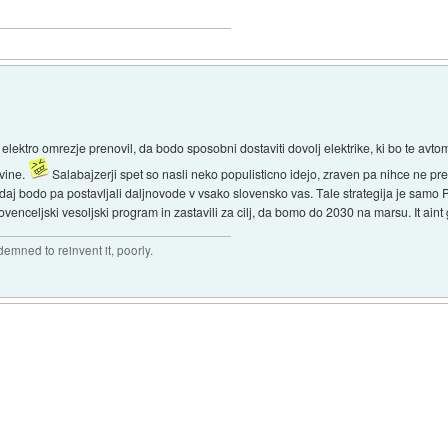
lektro omrezje prenovil, da bodo sposobni dostaviti dovolj elektrike, ki bo te avto
ovine.
Salabajzerji spet so nasli neko populisticno idejo, zraven pa nihce ne p
t, zdaj bodo pa postavljali daljnovode v vsako slovensko vas. Tale strategija je sam
 slovenceljski vesoljski program in zastavili za cilj, da bomo do 2030 na marsu. It ai
mned to reinvent it, poorly.