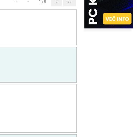
««
«
1
/ 6
»
»»