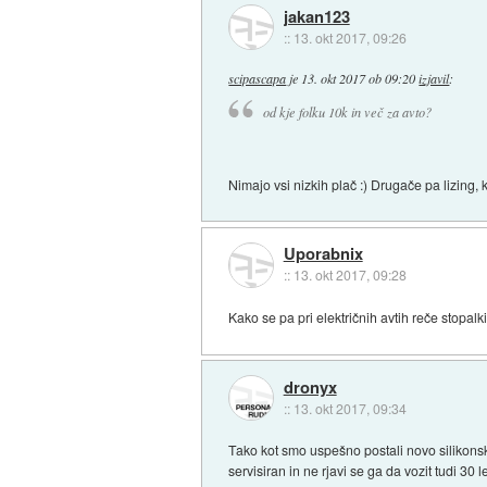
jakan123
::
13. okt 2017, 09:26
scipascapa
je
13. okt 2017 ob 09:20
izjavil
:
od kje folku 10k in več za avto?
Nimajo vsi nizkih plač :) Drugače pa lizing, k
Uporabnix
::
13. okt 2017, 09:28
Kako se pa pri električnih avtih reče stopalk
dronyx
::
13. okt 2017, 09:34
Tako kot smo uspešno postali novo silikonska
servisiran in ne rjavi se ga da vozit tudi 30 le