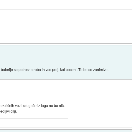
baterije so potrosna roba in vse prej, kot poceni. To bo se zanimivo.
ktričnih vozil drugače iz tega ne bo nič.
ljivi cilji.