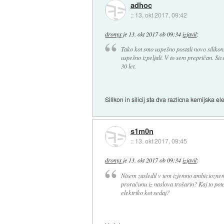
adhoc
::
13. okt 2017, 09:42
dronyx
je
13. okt 2017 ob 09:34
izjavil
:
Tako kot smo uspešno postali novo silikons
uspešno izpeljali. V to sem prepričan. Sice
30 let.
Silikon in silicij sta dva razlicna kemijska e
s1m0n
::
13. okt 2017, 09:45
dronyx
je
13. okt 2017 ob 09:34
izjavil
:
Nisem zasledil v tem izjemno ambicioznem 
proračunu iz naslova trošarin? Kaj to pot
elektriko kot sedaj?