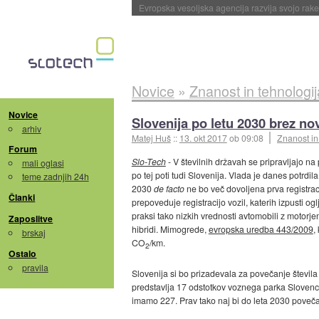
Evropska vesoljska agencija razvija svojo rak
Novice
»
Znanost in tehnologij
Novice
Slovenija po letu 2030 brez no
arhiv
Matej Huš
::
13. okt 2017
ob 09:08
Znanost in
Forum
Slo-Tech
- V številnih državah se pripravljajo na 
mali oglasi
po tej poti tudi Slovenija. Vlada je danes potrdil
teme zadnjih 24h
2030
de facto
ne bo več dovoljena prva registrac
Članki
prepoveduje registracijo vozil, katerih izpusti 
praksi tako nizkih vrednosti avtomobili z motorj
Zaposlitve
hibridi. Mimogrede,
evropska uredba 443/2009
,
brskaj
CO
/km.
2
Ostalo
pravila
Slovenija si bo prizadevala za povečanje števila el
predstavlja 17 odstotkov voznega parka Slovencev.
imamo 227. Prav tako naj bi do leta 2030 povečali 