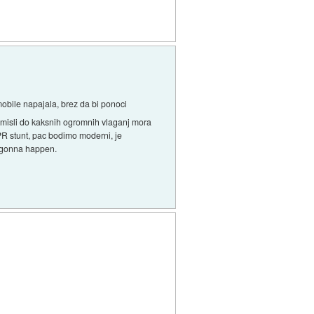
mobile napajala, brez da bi ponoci
remisli do kaksnih ogromnih vlaganj mora
o PR stunt, pac bodimo moderni, je
nt gonna happen.