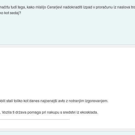
ačrtu tudi tega, kako mislijo Cerarjevi nadoknaditi izpad v proračunu iz naslova t
iko kot sedaj?
ili stali toliko kot danes najcenejši avto z notranjim izgorevanjem.
. Vozila ti država pomaga pri nakupu s sredstvi iz ekosklada.