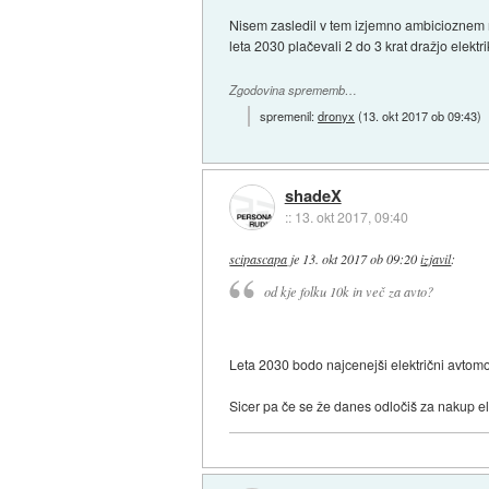
Nisem zasledil v tem izjemno ambicioznem n
leta 2030 plačevali 2 do 3 krat dražjo elektr
Zgodovina sprememb…
spremenil:
dronyx
(
13. okt 2017 ob 09:43
)
shadeX
::
13. okt 2017, 09:40
scipascapa
je
13. okt 2017 ob 09:20
izjavil
:
od kje folku 10k in več za avto?
Leta 2030 bodo najcenejši električni avtomob
Sicer pa če se že danes odločiš za nakup el