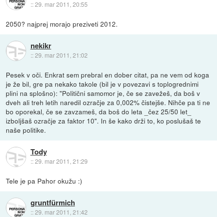
::
29. mar 2011, 20:55
2050? najprej morajo preziveti 2012.
nekikr
::
29. mar 2011, 21:02
Pesek v oči. Enkrat sem prebral en dober citat, pa ne vem od koga
je že bil, gre pa nekako takole (bil je v povezavi s toplogrednimi
plini na splošno): "Politični samomor je, če se zavežeš, da boš v
dveh ali treh letih naredil ozračje za 0,002% čistejše. Nihče pa ti ne
bo oporekal, če se zavzameš, da boš do leta _čez 25/50 let_
izboljšaš ozračje za faktor 10". In še kako drži to, ko poslušaš te
naše politike.
Tody
::
29. mar 2011, 21:29
Tele je pa Pahor okužu :)
gruntfürmich
::
29. mar 2011, 21:42