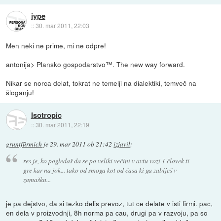
jype
::
30. mar 2011, 22:03
Men neki ne prime, mi ne odpre!
antonija> Plansko gospodarstvo™. The new way forward.
Nikar se norca delat, tokrat ne temelji na dialektiki, temveč na
šloganju!
Isotropic
::
30. mar 2011, 22:19
gruntfürmich
je
29. mar 2011 ob 21:42
izjavil
:
res je, ko pogledaš da se po veliki večini v avtu vozi 1 človek ti
gre kar na jok... tako od smoga kot od časa ki ga zabiješ v
zamašku...
je pa dejstvo, da si tezko delis prevoz, tut ce delate v isti firmi. pac,
en dela v proizvodnji, 8h norma pa cau, drugi pa v razvoju, pa so