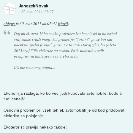
JanezekNovak
::
30. mar 2011, 08:07
oldguy
je
30. mar 2011 ob 07:41
izjavil
:
Daj mi el. avto, ki bo enako praktičen kot bencinski in bo koštal
vsaj enako (rajši manj) kot primerljiv "fosilni", pa se boš kar
naenkrat znebil fosilnih goriv. Če to storiš takoj zdaj, bo že leta
2015 vsaj 50% elektrike na cestah. Pa še nobenih uredb,
predpisov in thalerjev ne bo treba za to.
It's the economy, stupid...
Ekonomija razlaga, ko bo več ljudi kupovalo avtomobile, bodo ti
tudi cenejši.
Osnovni problem pri vseh teh el. avtomobilih je od kod pridobivati
elektriko za polnjenje.
Ekoteroristi pravijo nekako takole: