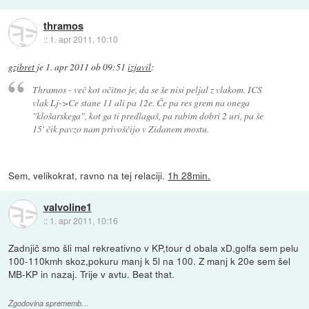
thramos
::
1. apr 2011, 10:10
gzibret
je
1. apr 2011 ob 09:51
izjavil
:
Thramos - več kot očitno je, da se še nisi peljal z vlakom. ICS
vlak Lj->Ce stane 11 ali pa 12e. Če pa res grem na onega
"klošarskega", kot ga ti predlagaš, pa rabim dobri 2 uri, pa še
15' čik pavzo nam privoščijo v Zidanem mostu.
Sem, velikokrat, ravno na tej relaciji.
1h 28min.
valvoline1
::
1. apr 2011, 10:16
Zadnjič smo šli mal rekreativno v KP,tour d obala xD,golfa sem pelu
100-110kmh skoz,pokuru manj k 5l na 100. Z manj k 20e sem šel
MB-KP in nazaj. Trije v avtu. Beat that.
Zgodovina sprememb…