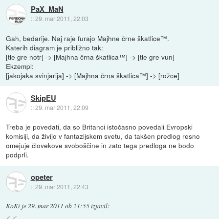
PaX_MaN
::
29. mar 2011, 22:03
Gah, bedarije. Naj raje furajo Majhne črne škatlice™.
Katerih diagram je približno tak:
[tle gre notr] -> [Majhna črna škatlica™] -> [tle gre vun]
Ekzempl:
[jakojaka svinjarija] -> [Majhna črna škatlica™] -> [rožce]
SkipEU
::
29. mar 2011, 22:09
Treba je povedati, da so Britanci istočasno povedali Evropski
komisiji, da živijo v fantazijskem svetu, da takšen predlog resno
omejuje človekove svoboščine in zato tega predloga ne bodo
podprli.
opeter
::
29. mar 2011, 22:43
KoKi
je
29. mar 2011 ob 21:55
izjavil
: