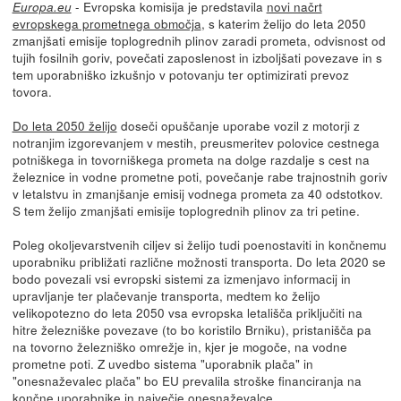
- Evropska komisija je predstavila
novi načrt
Europa.eu
evropskega prometnega območja
, s katerim želijo do leta 2050
zmanjšati emisije toplogrednih plinov zaradi prometa, odvisnost od
tujih fosilnih goriv, povečati zaposlenost in izboljšati povezave in s
tem uporabniško izkušnjo v potovanju ter optimizirati prevoz
tovora.
Do leta 2050 želijo
doseči opuščanje uporabe vozil z motorji z
notranjim izgorevanjem v mestih, preusmeritev polovice cestnega
potniškega in tovorniškega prometa na dolge razdalje s cest na
železnice in vodne prometne poti, povečanje rabe trajnostnih goriv
v letalstvu in zmanjšanje emisij vodnega prometa za 40 odstotkov.
S tem želijo zmanjšati emisije toplogrednih plinov za tri petine.
Poleg okoljevarstvenih ciljev si želijo tudi poenostaviti in končnemu
uporabniku približati različne možnosti transporta. Do leta 2020 se
bodo povezali vsi evropski sistemi za izmenjavo informacij in
upravljanje ter plačevanje transporta, medtem ko želijo
velikopotezno do leta 2050 vsa evropska letališča priključiti na
hitre železniške povezave (to bo koristilo Brniku), pristanišča pa
na tovorno železniško omrežje in, kjer je mogoče, na vodne
prometne poti. Z uvedbo sistema "uporabnik plača" in
"onesnaževalec plača" bo EU prevalila stroške financiranja na
končne uporabnike in največje onesnaževalce.