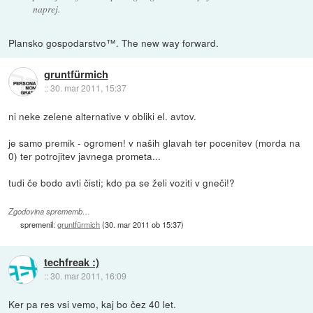
naprej.
Plansko gospodarstvo™. The new way forward.
gruntfürmich
::
30. mar 2011, 15:37
ni neke zelene alternative v obliki el. avtov.
je samo premik - ogromen! v naših glavah ter pocenitev (morda na
0) ter potrojitev javnega prometa...
tudi če bodo avti čisti; kdo pa se želi voziti v gneči!?
Zgodovina sprememb…
spremenil:
gruntfürmich
(
30. mar 2011 ob 15:37
)
techfreak :)
::
30. mar 2011, 16:09
Ker pa res vsi vemo, kaj bo čez 40 let.