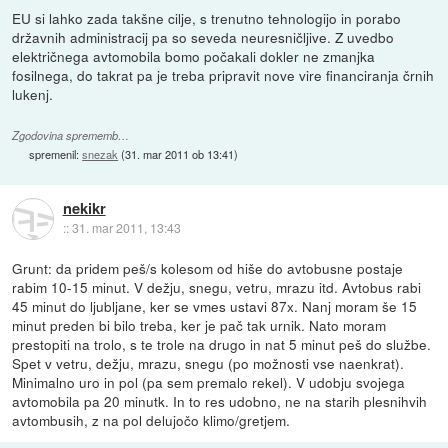
EU si lahko zada takšne cilje, s trenutno tehnologijo in porabo
državnih administracij pa so seveda neuresničljive. Z uvedbo
električnega avtomobila bomo počakali dokler ne zmanjka
fosilnega, do takrat pa je treba pripravit nove vire financiranja črnih
lukenj.
Zgodovina sprememb…
spremenil:
snezak
(
31. mar 2011 ob 13:41
)
nekikr
::
31. mar 2011, 13:43
Grunt: da pridem peš/s kolesom od hiše do avtobusne postaje
rabim 10-15 minut. V dežju, snegu, vetru, mrazu itd. Avtobus rabi
45 minut do ljubljane, ker se vmes ustavi 87x. Nanj moram še 15
minut preden bi bilo treba, ker je pač tak urnik. Nato moram
prestopiti na trolo, s te trole na drugo in nat 5 minut peš do službe.
Spet v vetru, dežju, mrazu, snegu (po možnosti vse naenkrat).
Minimalno uro in pol (pa sem premalo rekel). V udobju svojega
avtomobila pa 20 minutk. In to res udobno, ne na starih plesnihvih
avtombusih, z na pol delujočo klimo/gretjem.