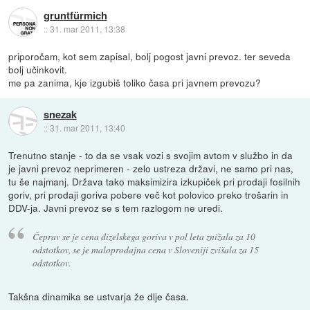
gruntfürmich
::
31. mar 2011, 13:38
priporočam, kot sem zapisal, bolj pogost javni prevoz. ter seveda
bolj učinkovit.
me pa zanima, kje izgubiš toliko časa pri javnem prevozu?
snezak
::
31. mar 2011, 13:40
Trenutno stanje - to da se vsak vozi s svojim avtom v službo in da
je javni prevoz neprimeren - zelo ustreza državi, ne samo pri nas,
tu še najmanj. Država tako maksimizira izkupiček pri prodaji fosilnih
goriv, pri prodaji goriva pobere več kot polovico preko trošarin in
DDV-ja. Javni prevoz se s tem razlogom ne uredi.
Čeprav se je cena dizelskega goriva v pol leta znižala za 10
odstotkov, se je maloprodajna cena v Sloveniji zvišala za 15
odstotkov.
Takšna dinamika se ustvarja že dlje časa.