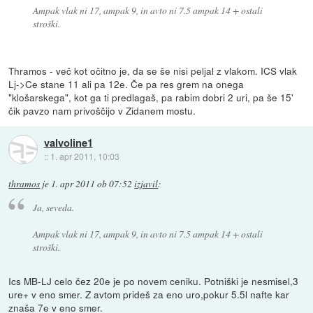
Ampak vlak ni 17, ampak 9, in avto ni 7.5 ampak 14 + ostali
stroški.
Thramos - več kot očitno je, da se še nisi peljal z vlakom. ICS vlak
Lj->Ce stane 11 ali pa 12e. Če pa res grem na onega
"klošarskega", kot ga ti predlagaš, pa rabim dobri 2 uri, pa še 15'
čik pavzo nam privoščijo v Zidanem mostu.
valvoline1
::
1. apr 2011, 10:03
thramos
je
1. apr 2011 ob 07:52
izjavil
:
Ja, seveda.
Ampak vlak ni 17, ampak 9, in avto ni 7.5 ampak 14 + ostali
stroški.
Ics MB-LJ celo čez 20e je po novem ceniku. Potniški je nesmisel,3
ure+ v eno smer. Z avtom prideš za eno uro,pokur 5.5l nafte kar
znaša 7e v eno smer.