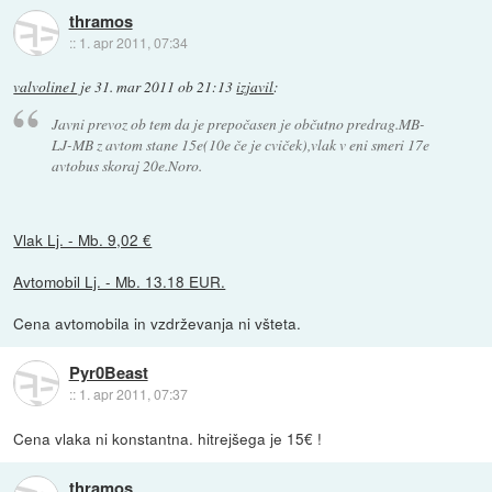
thramos
::
1. apr 2011, 07:34
valvoline1
je
31. mar 2011 ob 21:13
izjavil
:
Javni prevoz ob tem da je prepočasen je občutno predrag.MB-
LJ-MB z avtom stane 15e(10e če je cviček),vlak v eni smeri 17e
avtobus skoraj 20e.Noro.
Vlak Lj. - Mb. 9,02 €
Avtomobil Lj. - Mb. 13.18 EUR.
Cena avtomobila in vzdrževanja ni všteta.
Pyr0Beast
::
1. apr 2011, 07:37
Cena vlaka ni konstantna. hitrejšega je 15€ !
thramos