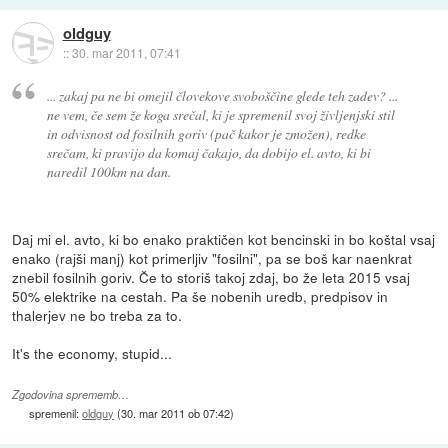
oldguy
::
30. mar 2011, 07:41
... zakaj pa ne bi omejil človekove svoboščine glede teh zadev? ...
ne vem, če sem že koga srečal, ki je spremenil svoj življenjski stil
in odvisnost od fosilnih goriv (pač kakor je zmožen), redke
srečam, ki pravijo da komaj čakajo, da dobijo el. avto, ki bi
naredil 100km na dan.
Daj mi el. avto, ki bo enako praktičen kot bencinski in bo koštal vsaj
enako (rajši manj) kot primerljiv "fosilni", pa se boš kar naenkrat
znebil fosilnih goriv. Če to storiš takoj zdaj, bo že leta 2015 vsaj
50% elektrike na cestah. Pa še nobenih uredb, predpisov in
thalerjev ne bo treba za to.
It's the economy, stupid...
Zgodovina sprememb…
spremenil:
oldguy
(
30. mar 2011 ob 07:42
)