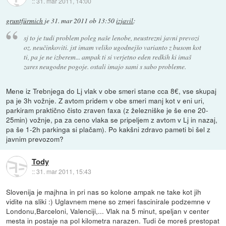
::
31. mar 2011, 14:00
gruntfürmich
je
31. mar 2011 ob 13:50
izjavil
:
sj to je tudi problem poleg naše lenobe, neustrezni javni prevozi
oz. neučinkoviti. jst imam veliko ugodnejšo varianto z busom kot
ti, pa je ne izberem... ampak ti si verjetno eden redkih ki imaš
zares neugodne pogoje. ostali imajo sami s sabo probleme.
Mene iz Trebnjega do Lj vlak v obe smeri stane cca 8€, vse skupaj
pa je 3h vožnje. Z avtom pridem v obe smeri manj kot v eni uri,
parkiram praktično čisto zraven faxa (z železniške je še ene 20-
25min) vožnje, pa za ceno vlaka se pripeljem z avtom v Lj in nazaj,
pa še 1-2h parkinga si plačam). Po kakšni zdravo pameti bi šel z
javnim prevozom?
Tody
::
31. mar 2011, 15:43
Slovenija je majhna in pri nas so kolone ampak ne take kot jih
vidite na sliki :) Uglavnem mene so zmeri fascinirale podzemne v
Londonu,Barceloni, Valenciji,... Vlak na 5 minut, speljan v center
mesta in postaje na pol kilometra narazen. Tudi če moreš prestopat