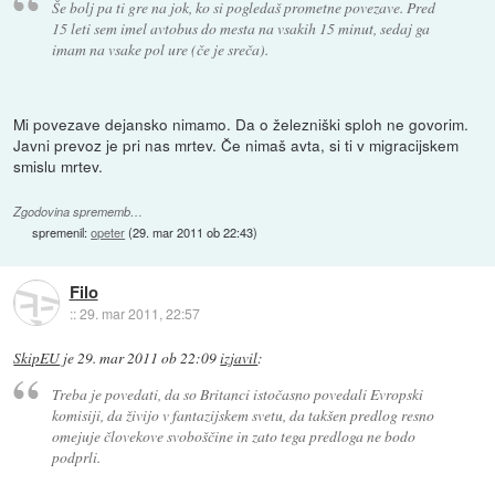
Še bolj pa ti gre na jok, ko si pogledaš prometne povezave. Pred
15 leti sem imel avtobus do mesta na vsakih 15 minut, sedaj ga
imam na vsake pol ure (če je sreča).
Mi povezave dejansko nimamo. Da o železniški sploh ne govorim.
Javni prevoz je pri nas mrtev. Če nimaš avta, si ti v migracijskem
smislu mrtev.
Zgodovina sprememb…
spremenil:
opeter
(
29. mar 2011 ob 22:43
)
Filo
::
29. mar 2011, 22:57
SkipEU
je
29. mar 2011 ob 22:09
izjavil
:
Treba je povedati, da so Britanci istočasno povedali Evropski
komisiji, da živijo v fantazijskem svetu, da takšen predlog resno
omejuje človekove svoboščine in zato tega predloga ne bodo
podprli.