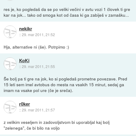
res je, ko pogledaš da se po veliki večini v avtu vozi 1 človek ti gre
kar na jok... tako od smoga kot od časa ki ga zabiješ v zamašku...
nekikr
::
29. mar 2011, 21:52
Hja, alternative ni (še). Potrpimo :)
KoKi
::
29. mar 2011, 21:55
Še bolj pa ti gre na jok, ko si pogledaš prometne povezave. Pred
15 leti sem imel avtobus do mesta na vsakih 15 minut, sedaj ga
imam na vsake pol ure (če je sreča).
r0ker
::
29. mar 2011, 21:57
z velikim veseljem in zadovoljstvom bi uporabljal kaj bolj
"zelenega", če bi bilo na voljo