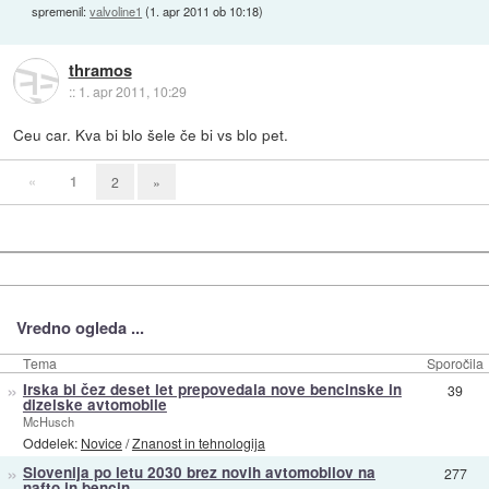
spremenil:
valvoline1
(
1. apr 2011 ob 10:18
)
thramos
::
1. apr 2011, 10:29
Ceu car. Kva bi blo šele če bi vs blo pet.
«
1
2
»
Vredno ogleda ...
Tema
Sporočila
»
Irska bi čez deset let prepovedala nove bencinske in
39
dizelske avtomobile
McHusch
Oddelek:
Novice
/
Znanost in tehnologija
»
Slovenija po letu 2030 brez novih avtomobilov na
277
nafto in bencin