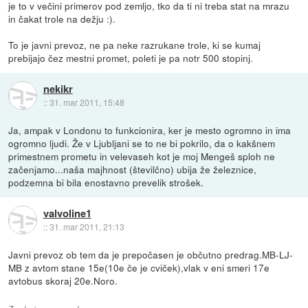
je to v večini primerov pod zemljo, tko da ti ni treba stat na mrazu
in čakat trole na dežju :).
To je javni prevoz, ne pa neke razrukane trole, ki se kumaj
prebijajo čez mestni promet, poleti je pa notr 500 stopinj.
nekikr
::
31. mar 2011, 15:48
Ja, ampak v Londonu to funkcionira, ker je mesto ogromno in ima
ogromno ljudi. Že v Ljubljani se to ne bi pokrilo, da o kakšnem
primestnem prometu in velevaseh kot je moj Mengeš sploh ne
začenjamo...naša majhnost (številčno) ubija že železnice,
podzemna bi bila enostavno prevelik strošek.
valvoline1
::
31. mar 2011, 21:13
Javni prevoz ob tem da je prepočasen je občutno predrag.MB-LJ-
MB z avtom stane 15e(10e če je cviček),vlak v eni smeri 17e
avtobus skoraj 20e.Noro.