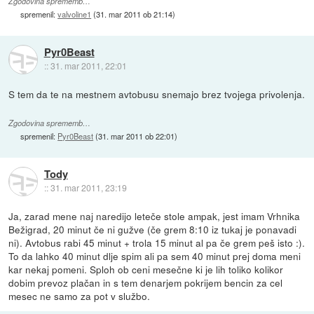
Zgodovina sprememb…
spremenil:
valvoline1
(
31. mar 2011 ob 21:14
)
Pyr0Beast
::
31. mar 2011, 22:01
S tem da te na mestnem avtobusu snemajo brez tvojega privolenja.
Zgodovina sprememb…
spremenil:
Pyr0Beast
(
31. mar 2011 ob 22:01
)
Tody
::
31. mar 2011, 23:19
Ja, zarad mene naj naredijo leteče stole ampak, jest imam Vrhnika
Bežigrad, 20 minut če ni gužve (če grem 8:10 iz tukaj je ponavadi
ni). Avtobus rabi 45 minut + trola 15 minut al pa če grem peš isto :).
To da lahko 40 minut dlje spim ali pa sem 40 minut prej doma meni
kar nekaj pomeni. Sploh ob ceni mesečne ki je lih toliko kolikor
dobim prevoz plačan in s tem denarjem pokrijem bencin za cel
mesec ne samo za pot v službo.