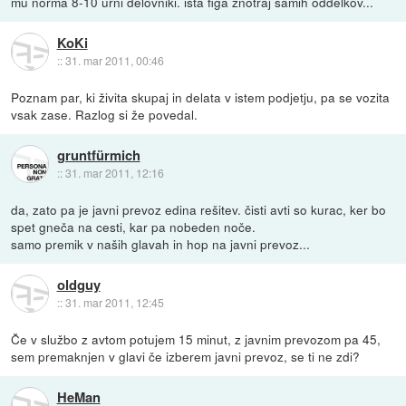
mu norma 8-10 urni delovniki. ista figa znotraj samih oddelkov...
KoKi
::
31. mar 2011, 00:46
Poznam par, ki živita skupaj in delata v istem podjetju, pa se vozita
vsak zase. Razlog si že povedal.
gruntfürmich
::
31. mar 2011, 12:16
da, zato pa je javni prevoz edina rešitev. čisti avti so kurac, ker bo
spet gneča na cesti, kar pa nobeden noče.
samo premik v naših glavah in hop na javni prevoz...
oldguy
::
31. mar 2011, 12:45
Če v službo z avtom potujem 15 minut, z javnim prevozom pa 45,
sem premaknjen v glavi če izberem javni prevoz, se ti ne zdi?
HeMan