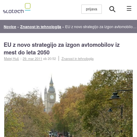
☰
Novice
»
Znanost in tehnologija
»
EU z novo strategijo za izgon avtomobilov iz mest do leta 2050
EU z novo strategijo za izgon avtomobilov iz
mest do leta 2050
Matej Huš
::
29. mar 2011
ob 20:52
Znanost in tehnologija