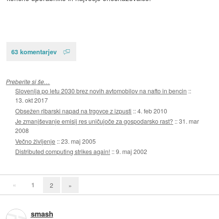
63 komentarjev
Preberite si še…
Slovenija po letu 2030 brez novih avtomobilov na nafto in bencin
::
13. okt 2017
Obsežen ribarski napad na trgovce z izpusti
::
4. feb 2010
Je zmanjševanje emisij res uničujoče za gospodarsko rast?
::
31. mar
2008
Večno življenje
::
23. maj 2005
Distributed computing strikes again!
::
9. maj 2002
«
1
2
»
smash