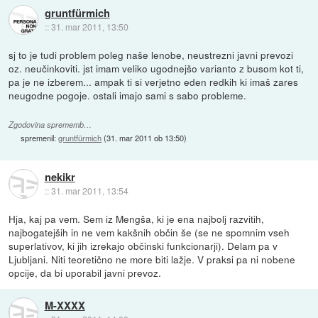
gruntfürmich
::
31. mar 2011, 13:50
sj to je tudi problem poleg naše lenobe, neustrezni javni prevozi
oz. neučinkoviti. jst imam veliko ugodnejšo varianto z busom kot ti,
pa je ne izberem... ampak ti si verjetno eden redkih ki imaš zares
neugodne pogoje. ostali imajo sami s sabo probleme.
Zgodovina sprememb…
spremenil:
gruntfürmich
(
31. mar 2011 ob 13:50
)
nekikr
::
31. mar 2011, 13:54
Hja, kaj pa vem. Sem iz Mengša, ki je ena najbolj razvitih,
najbogatejših in ne vem kakšnih občin še (se ne spomnim vseh
superlativov, ki jih izrekajo občinski funkcionarji). Delam pa v
Ljubljani. Niti teoretično ne more biti lažje. V praksi pa ni nobene
opcije, da bi uporabil javni prevoz.
M-XXXX