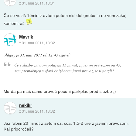
::
31. mar 2011, 13:31
Če se voziš 15min z avtom potem nisi del gneče in ne vem zakaj
komentiraš
Mavrik
::
31. mar 2011, 13:32
oldguy
je
31. mar 2011 ob 12:45
izjavil
:
Če v službo z avtom potujem 15 minut, z javnim prevozom pa 45,
sem premaknjen v glavi če izberem javni prevoz, se ti ne zdi?
Morda pa maš samo preveč poceni parkplac pred službo ;)
nekikr
::
31. mar 2011, 13:32
Jaz rabim 20 minut z avtom oz. cca. 1,5-2 ure z javnim prevozom.
Kaj priporočaš?