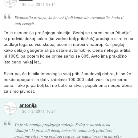
::
30. mar 2011, 08:14
Ekonomija razlaga, ko bo več ljudi kupovalo avtomobile, bodo ti
tudi cenejši.
To je ekonomija prejšnjega stoletja. Sedaj se naredi neka "študija",
ki predvidi dokaj točne (še vedno bolj približek) prodajne cifre in na
podlagi tega se vse skupaj oceni in naroči v naprej. Kar poglej
kako delajo gadgete ali pa ostale avtomobile. Cena nekega artika
ni 100€, pa potem ko se prime samo še 60€. Avto ima praktično
isto ceno nekaj let...
Sicer pa, če bi bila tehnologija vsaj približno dovolj dobra, bi se že
nekdo opogumil in dal v izdelavo 100.000 takih vozil, s primerno
ceno. Tako je pa bolj kot ne butična stvar, popolnoma neuporabna
za širšo javnost.
antonija
::
30. mar 2011, 10:24
To je ekonomija prejšnjega stoletja. Sedaj se naredi neka
"študija", ki predvidi dokaj točne (še vedno bolj približek)
prodajne cifre in na podlagi tega se vse skupaj oceni in naroči v