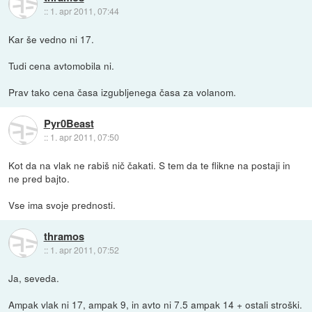
::
1. apr 2011, 07:44
Kar še vedno ni 17.
Tudi cena avtomobila ni.
Prav tako cena časa izgubljenega časa za volanom.
Pyr0Beast
::
1. apr 2011, 07:50
Kot da na vlak ne rabiš nič čakati. S tem da te flikne na postaji in
ne pred bajto.
Vse ima svoje prednosti.
thramos
::
1. apr 2011, 07:52
Ja, seveda.
Ampak vlak ni 17, ampak 9, in avto ni 7.5 ampak 14 + ostali stroški.