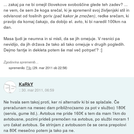
... zakaj pa ne bi omejil človekove svoboščine glede teh zadev? ...
ne vem, če sem že koga srečal, ki je spremenil svoj življenjski stil in
odvisnost od fosilnih goriv
, redke srečam, ki
(pač kakor je zmožen)
pravijo da komaj čakajo, da dobijo el. avto, ki bi naredil 100km na
dan.
Masa ljudi je neumna in si misli, da se jih omejuje. V resnici pa
nevidijo, da jih država že tako ali tako omejuje v drugih pogledih.
Dejmo fantje in dekleta potem še mal več potrpet'? :]
Zgodovina sprememb…
spremenilo:
Filo
(
29. mar 2011 ob 22:58
)
KaRkY
::
30. mar 2011, 06:59
Ne hvala sem takoj proti, ker ni alternativ ki bi se splačale. Če
preračunam na mesec dam približno(samo za pot v službo) 180€
(servis, gume itd.). Avtobus me pride 160€ s tem da mam 1km do
avtobusne, pozimi prideš premočen na avtobus, po službi moram 1
uro čakat avtobus. Se strinjam z avtobusom če se cena prepolovi
na 80€ mesečno potem ja tako pa ne.