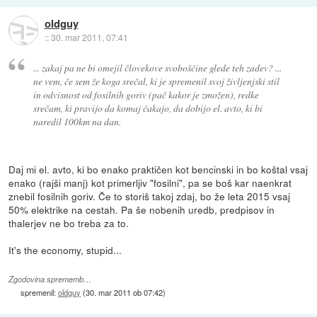
oldguy
::
30. mar 2011, 07:41
... zakaj pa ne bi omejil človekove svoboščine glede teh zadev? ...
ne vem, če sem že koga srečal, ki je spremenil svoj življenjski stil
in odvisnost od fosilnih goriv (pač kakor je zmožen), redke
srečam, ki pravijo da komaj čakajo, da dobijo el. avto, ki bi
naredil 100km na dan.
Daj mi el. avto, ki bo enako praktičen kot bencinski in bo koštal vsaj
enako (rajši manj) kot primerljiv "fosilni", pa se boš kar naenkrat
znebil fosilnih goriv. Če to storiš takoj zdaj, bo že leta 2015 vsaj
50% elektrike na cestah. Pa še nobenih uredb, predpisov in
thalerjev ne bo treba za to.
It's the economy, stupid...
Zgodovina sprememb…
spremenil:
oldguy
(
30. mar 2011 ob 07:42
)