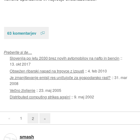
63 komentarjev
Preberite si še…
Slovenija po letu 2030 brez novih avtomobilov na nafto in bencin
::
13. okt 2017
Obsežen ribarski napad na trgovce z izpusti
::
4. feb 2010
Je zmanjševanje emisij res uničujoče za gospodarsko rast?
::
31. mar
2008
Večno življenje
::
23. maj 2005
Distributed computing strikes again!
::
9. maj 2002
«
1
2
»
smash