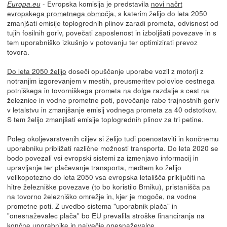
- Evropska komisija je predstavila
novi načrt
Europa.eu
evropskega prometnega območja
, s katerim želijo do leta 2050
zmanjšati emisije toplogrednih plinov zaradi prometa, odvisnost od
tujih fosilnih goriv, povečati zaposlenost in izboljšati povezave in s
tem uporabniško izkušnjo v potovanju ter optimizirati prevoz
tovora.
Do leta 2050 želijo
doseči opuščanje uporabe vozil z motorji z
notranjim izgorevanjem v mestih, preusmeritev polovice cestnega
potniškega in tovorniškega prometa na dolge razdalje s cest na
železnice in vodne prometne poti, povečanje rabe trajnostnih goriv
v letalstvu in zmanjšanje emisij vodnega prometa za 40 odstotkov.
S tem želijo zmanjšati emisije toplogrednih plinov za tri petine.
Poleg okoljevarstvenih ciljev si želijo tudi poenostaviti in končnemu
uporabniku približati različne možnosti transporta. Do leta 2020 se
bodo povezali vsi evropski sistemi za izmenjavo informacij in
upravljanje ter plačevanje transporta, medtem ko želijo
velikopotezno do leta 2050 vsa evropska letališča priključiti na
hitre železniške povezave (to bo koristilo Brniku), pristanišča pa
na tovorno železniško omrežje in, kjer je mogoče, na vodne
prometne poti. Z uvedbo sistema "uporabnik plača" in
"onesnaževalec plača" bo EU prevalila stroške financiranja na
končne uporabnike in največje onesnaževalce.