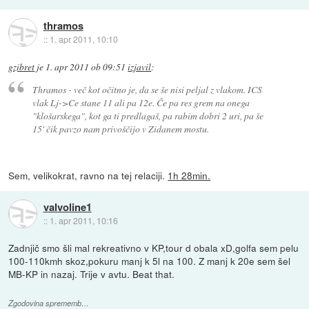
thramos
::
1. apr 2011, 10:10
gzibret
je
1. apr 2011 ob 09:51
izjavil
:
Thramos - več kot očitno je, da se še nisi peljal z vlakom. ICS
vlak Lj->Ce stane 11 ali pa 12e. Če pa res grem na onega
"klošarskega", kot ga ti predlagaš, pa rabim dobri 2 uri, pa še
15' čik pavzo nam privoščijo v Zidanem mostu.
Sem, velikokrat, ravno na tej relaciji.
1h 28min.
valvoline1
::
1. apr 2011, 10:16
Zadnjič smo šli mal rekreativno v KP,tour d obala xD,golfa sem pelu
100-110kmh skoz,pokuru manj k 5l na 100. Z manj k 20e sem šel
MB-KP in nazaj. Trije v avtu. Beat that.
Zgodovina sprememb…