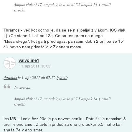
Ampak vlak ni 17, ampak 9, in avto ni 7.5 ampak 14 + ostali
stroški.
Thramos - več kot očitno je, da se še nisi peljal z vlakom. ICS vlak
Lj->Ce stane 11 ali pa 12e. Če pa res grem na onega
"klošarskega", kot ga ti predlagaš, pa rabim dobri 2 uri, pa še 15'
čik pavzo nam privoščijo v Zidanem mostu.
valvoline1
::
1. apr 2011, 10:03
thramos
je
1. apr 2011 ob 07:52
izjavil
:
Ja, seveda.
Ampak vlak ni 17, ampak 9, in avto ni 7.5 ampak 14 + ostali
stroški.
Ics MB-LJ celo čez 20e je po novem ceniku. Potniški je nesmisel,3
ure+ v eno smer. Z avtom prideš za eno uro,pokur 5.5l nafte kar
znaša 7e v eno smer.