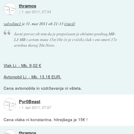
thramos
::
1. apr 2011, 07:34
valvoline1
je
31. mar 2011 ob 21:13
izjavil
:
Javni prevoz ob tem da je prepočasen je občutno predrag.MB-
LJ-MB z avtom stane 15e(10e če je cviček),vlak v eni smeri 17e
avtobus skoraj 20e.Noro.
Vlak Lj. - Mb. 9,02 €
Avtomobil Lj. - Mb. 13.18 EUR.
Cena avtomobila in vzdrževanja ni všteta.
Pyr0Beast
::
1. apr 2011, 07:37
Cena vlaka ni konstantna. hitrejšega je 15€ !
thramos