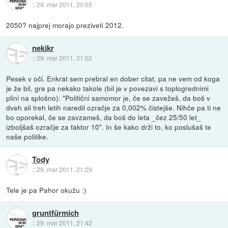
::
29. mar 2011, 20:55
2050? najprej morajo preziveti 2012.
nekikr
::
29. mar 2011, 21:02
Pesek v oči. Enkrat sem prebral en dober citat, pa ne vem od koga
je že bil, gre pa nekako takole (bil je v povezavi s toplogrednimi
plini na splošno): "Politični samomor je, če se zavežeš, da boš v
dveh ali treh letih naredil ozračje za 0,002% čistejše. Nihče pa ti ne
bo oporekal, če se zavzameš, da boš do leta _čez 25/50 let_
izboljšaš ozračje za faktor 10". In še kako drži to, ko poslušaš te
naše politike.
Tody
::
29. mar 2011, 21:29
Tele je pa Pahor okužu :)
gruntfürmich
::
29. mar 2011, 21:42