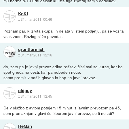
mu norma 8-10 urni delovniki. ista figa znotraj samih oddelkov...
KoKi
::
31. mar 2011, 00:46
Poznam par, ki živita skupaj in delata v istem podjetju, pa se vozita
vsak zase. Razlog si že povedal.
gruntfürmich
::
31. mar 2011, 12:16
da, zato pa je javni prevoz edina rešitev. čisti avti so kurac, ker bo
spet gneča na cesti, kar pa nobeden noče.
samo premik v naših glavah in hop na javni prevoz...
oldguy
::
31. mar 2011, 12:45
Če v službo z avtom potujem 15 minut, z javnim prevozom pa 45,
sem premaknjen v glavi če izberem javni prevoz, se ti ne zdi?
HeMan