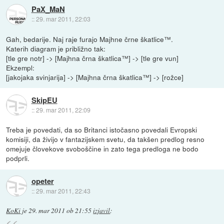
PaX_MaN
::
29. mar 2011, 22:03
Gah, bedarije. Naj raje furajo Majhne črne škatlice™.
Katerih diagram je približno tak:
[tle gre notr] -> [Majhna črna škatlica™] -> [tle gre vun]
Ekzempl:
[jakojaka svinjarija] -> [Majhna črna škatlica™] -> [rožce]
SkipEU
::
29. mar 2011, 22:09
Treba je povedati, da so Britanci istočasno povedali Evropski
komisiji, da živijo v fantazijskem svetu, da takšen predlog resno
omejuje človekove svoboščine in zato tega predloga ne bodo
podprli.
opeter
::
29. mar 2011, 22:43
KoKi
je
29. mar 2011 ob 21:55
izjavil
: