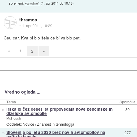
spremenil:
valvoline1
(
1. apr 2011 ob 10:18
)
thramos
::
1. apr 2011, 10:29
Ceu car. Kva bi blo šele če bi vs blo pet.
«
1
2
»
Vredno ogleda ...
Tema
Sporočila
»
Irska bi čez deset let prepovedala nove bencinske in
39
dizelske avtomobile
McHusch
Oddelek:
Novice
/
Znanost in tehnologija
»
Slovenija po letu 2030 brez novih avtomobilov na
277
nafto in bencin