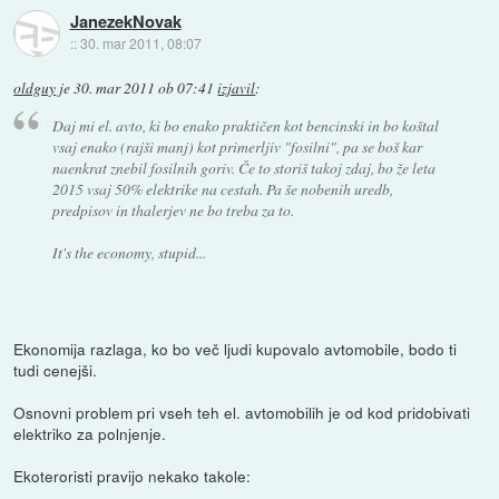
JanezekNovak
::
30. mar 2011, 08:07
oldguy
je
30. mar 2011 ob 07:41
izjavil
:
Daj mi el. avto, ki bo enako praktičen kot bencinski in bo koštal
vsaj enako (rajši manj) kot primerljiv "fosilni", pa se boš kar
naenkrat znebil fosilnih goriv. Če to storiš takoj zdaj, bo že leta
2015 vsaj 50% elektrike na cestah. Pa še nobenih uredb,
predpisov in thalerjev ne bo treba za to.
It's the economy, stupid...
Ekonomija razlaga, ko bo več ljudi kupovalo avtomobile, bodo ti
tudi cenejši.
Osnovni problem pri vseh teh el. avtomobilih je od kod pridobivati
elektriko za polnjenje.
Ekoteroristi pravijo nekako takole: