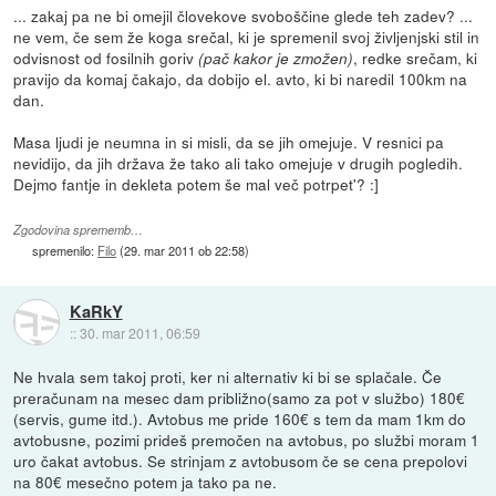
... zakaj pa ne bi omejil človekove svoboščine glede teh zadev? ...
ne vem, če sem že koga srečal, ki je spremenil svoj življenjski stil in
odvisnost od fosilnih goriv
, redke srečam, ki
(pač kakor je zmožen)
pravijo da komaj čakajo, da dobijo el. avto, ki bi naredil 100km na
dan.
Masa ljudi je neumna in si misli, da se jih omejuje. V resnici pa
nevidijo, da jih država že tako ali tako omejuje v drugih pogledih.
Dejmo fantje in dekleta potem še mal več potrpet'? :]
Zgodovina sprememb…
spremenilo:
Filo
(
29. mar 2011 ob 22:58
)
KaRkY
::
30. mar 2011, 06:59
Ne hvala sem takoj proti, ker ni alternativ ki bi se splačale. Če
preračunam na mesec dam približno(samo za pot v službo) 180€
(servis, gume itd.). Avtobus me pride 160€ s tem da mam 1km do
avtobusne, pozimi prideš premočen na avtobus, po službi moram 1
uro čakat avtobus. Se strinjam z avtobusom če se cena prepolovi
na 80€ mesečno potem ja tako pa ne.