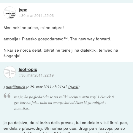
jype
::
30. mar 2011, 22:03
Men neki ne prime, mi ne odpre!
antonija> Plansko gospodarstvo™. The new way forward.
Nikar se norca delat, tokrat ne temelji na dialektiki, temveč na
šloganju!
Isotropic
::
30. mar 2011, 22:19
gruntfürmich
je
29. mar 2011 ob 21:42
izjavil
:
res je, ko pogledaš da se po veliki večini v avtu vozi 1 človek ti
gre kar na jok... tako od smoga kot od časa ki ga zabiješ v
zamašku...
je pa dejstvo, da si tezko delis prevoz, tut ce delate v isti firmi. pac,
en dela v proizvodnji, 8h norma pa cau, drugi pa v razvoju, pa so