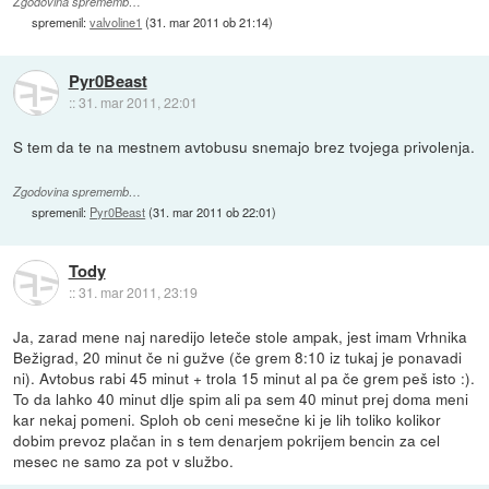
Zgodovina sprememb…
spremenil:
valvoline1
(
31. mar 2011 ob 21:14
)
Pyr0Beast
::
31. mar 2011, 22:01
S tem da te na mestnem avtobusu snemajo brez tvojega privolenja.
Zgodovina sprememb…
spremenil:
Pyr0Beast
(
31. mar 2011 ob 22:01
)
Tody
::
31. mar 2011, 23:19
Ja, zarad mene naj naredijo leteče stole ampak, jest imam Vrhnika
Bežigrad, 20 minut če ni gužve (če grem 8:10 iz tukaj je ponavadi
ni). Avtobus rabi 45 minut + trola 15 minut al pa če grem peš isto :).
To da lahko 40 minut dlje spim ali pa sem 40 minut prej doma meni
kar nekaj pomeni. Sploh ob ceni mesečne ki je lih toliko kolikor
dobim prevoz plačan in s tem denarjem pokrijem bencin za cel
mesec ne samo za pot v službo.