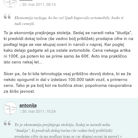
::
30. mar 2011, 08:14
Ekonomija razlaga, ko bo več ljudi kupovalo avtomobile, bodo ti
tudi cenejši.
To je ekonomija prejšnjega stoletja. Sedaj se naredi neka "študija",
ki predvidi dokaj točne (še vedno bolj približek) prodajne cifre in na
podlagi tega se vse skupaj oceni in naroči v naprej. Kar poglej
kako delajo gadgete ali pa ostale avtomobile. Cena nekega artika
ni 100€, pa potem ko se prime samo še 60€. Avto ima praktično
isto ceno nekaj let...
Sicer pa, če bi bila tehnologija vsaj približno dovolj dobra, bi se že
nekdo opogumil in dal v izdelavo 100.000 takih vozil, s primerno
ceno. Tako je pa bolj kot ne butična stvar, popolnoma neuporabna
za širšo javnost.
antonija
::
30. mar 2011, 10:24
To je ekonomija prejšnjega stoletja. Sedaj se naredi neka
"študija", ki predvidi dokaj točne (še vedno bolj približek)
prodajne cifre in na podlagi tega se vse skupaj oceni in naroči v