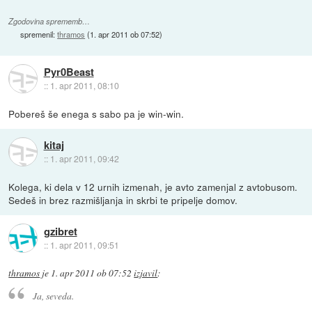
Zgodovina sprememb…
spremenil:
thramos
(
1. apr 2011 ob 07:52
)
Pyr0Beast
::
1. apr 2011, 08:10
Pobereš še enega s sabo pa je win-win.
kitaj
::
1. apr 2011, 09:42
Kolega, ki dela v 12 urnih izmenah, je avto zamenjal z avtobusom.
Sedeš in brez razmišljanja in skrbi te pripelje domov.
gzibret
::
1. apr 2011, 09:51
thramos
je
1. apr 2011 ob 07:52
izjavil
:
Ja, seveda.