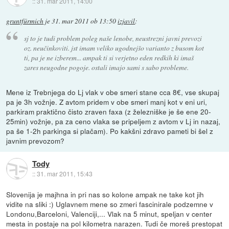
::
31. mar 2011, 14:00
gruntfürmich
je
31. mar 2011 ob 13:50
izjavil
:
sj to je tudi problem poleg naše lenobe, neustrezni javni prevozi
oz. neučinkoviti. jst imam veliko ugodnejšo varianto z busom kot
ti, pa je ne izberem... ampak ti si verjetno eden redkih ki imaš
zares neugodne pogoje. ostali imajo sami s sabo probleme.
Mene iz Trebnjega do Lj vlak v obe smeri stane cca 8€, vse skupaj
pa je 3h vožnje. Z avtom pridem v obe smeri manj kot v eni uri,
parkiram praktično čisto zraven faxa (z železniške je še ene 20-
25min) vožnje, pa za ceno vlaka se pripeljem z avtom v Lj in nazaj,
pa še 1-2h parkinga si plačam). Po kakšni zdravo pameti bi šel z
javnim prevozom?
Tody
::
31. mar 2011, 15:43
Slovenija je majhna in pri nas so kolone ampak ne take kot jih
vidite na sliki :) Uglavnem mene so zmeri fascinirale podzemne v
Londonu,Barceloni, Valenciji,... Vlak na 5 minut, speljan v center
mesta in postaje na pol kilometra narazen. Tudi če moreš prestopat