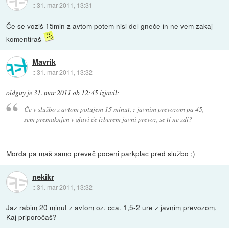
::
31. mar 2011, 13:31
Če se voziš 15min z avtom potem nisi del gneče in ne vem zakaj
komentiraš
Mavrik
::
31. mar 2011, 13:32
oldguy
je
31. mar 2011 ob 12:45
izjavil
:
Če v službo z avtom potujem 15 minut, z javnim prevozom pa 45,
sem premaknjen v glavi če izberem javni prevoz, se ti ne zdi?
Morda pa maš samo preveč poceni parkplac pred službo ;)
nekikr
::
31. mar 2011, 13:32
Jaz rabim 20 minut z avtom oz. cca. 1,5-2 ure z javnim prevozom.
Kaj priporočaš?