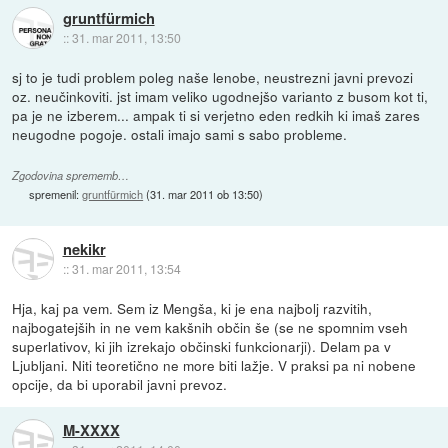
gruntfürmich
::
31. mar 2011, 13:50
sj to je tudi problem poleg naše lenobe, neustrezni javni prevozi
oz. neučinkoviti. jst imam veliko ugodnejšo varianto z busom kot ti,
pa je ne izberem... ampak ti si verjetno eden redkih ki imaš zares
neugodne pogoje. ostali imajo sami s sabo probleme.
Zgodovina sprememb…
spremenil:
gruntfürmich
(
31. mar 2011 ob 13:50
)
nekikr
::
31. mar 2011, 13:54
Hja, kaj pa vem. Sem iz Mengša, ki je ena najbolj razvitih,
najbogatejših in ne vem kakšnih občin še (se ne spomnim vseh
superlativov, ki jih izrekajo občinski funkcionarji). Delam pa v
Ljubljani. Niti teoretično ne more biti lažje. V praksi pa ni nobene
opcije, da bi uporabil javni prevoz.
M-XXXX