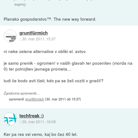
naprej.
Plansko gospodarstvo™. The new way forward.
gruntfürmich
::
30. mar 2011, 15:37
ni neke zelene alternative v obliki el. avtov.
je samo premik - ogromen! v naših glavah ter pocenitev (morda na
0) ter potrojitev javnega prometa...
tudi če bodo avti čisti; kdo pa se želi voziti v gneči!?
Zgodovina sprememb…
spremenil:
gruntfürmich
(
30. mar 2011 ob 15:37
)
techfreak :)
::
30. mar 2011, 16:09
Ker pa res vsi vemo, kaj bo čez 40 let.