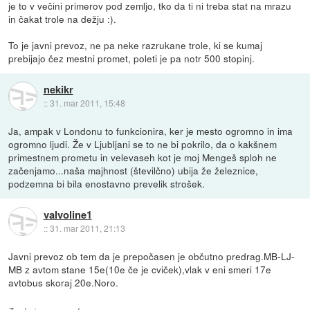
je to v večini primerov pod zemljo, tko da ti ni treba stat na mrazu
in čakat trole na dežju :).
To je javni prevoz, ne pa neke razrukane trole, ki se kumaj
prebijajo čez mestni promet, poleti je pa notr 500 stopinj.
nekikr
::
31. mar 2011, 15:48
Ja, ampak v Londonu to funkcionira, ker je mesto ogromno in ima
ogromno ljudi. Že v Ljubljani se to ne bi pokrilo, da o kakšnem
primestnem prometu in velevaseh kot je moj Mengeš sploh ne
začenjamo...naša majhnost (številčno) ubija že železnice,
podzemna bi bila enostavno prevelik strošek.
valvoline1
::
31. mar 2011, 21:13
Javni prevoz ob tem da je prepočasen je občutno predrag.MB-LJ-
MB z avtom stane 15e(10e če je cviček),vlak v eni smeri 17e
avtobus skoraj 20e.Noro.