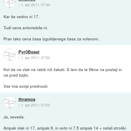
::
1. apr 2011, 07:44
Kar še vedno ni 17.
Tudi cena avtomobila ni.
Prav tako cena časa izgubljenega časa za volanom.
Pyr0Beast
::
1. apr 2011, 07:50
Kot da na vlak ne rabiš nič čakati. S tem da te flikne na postaji in
ne pred bajto.
Vse ima svoje prednosti.
thramos
::
1. apr 2011, 07:52
Ja, seveda.
Ampak vlak ni 17, ampak 9, in avto ni 7.5 ampak 14 + ostali stroški.