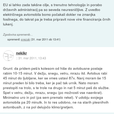
EU si lahko zada takšne cilje, s trenutno tehnologijo in porabo
državnih administracij pa so seveda neuresničljive. Z uvedbo
električnega avtomobila bomo počakali dokler ne zmanjka
fosilnega, do takrat pa je treba pripravit nove vire financiranja črnih
lukenj.
Zgodovina sprememb…
spremenil:
snezak
(
31. mar 2011 ob 13:41
)
nekikr
::
31. mar 2011, 13:43
Grunt: da pridem peš/s kolesom od hiše do avtobusne postaje
rabim 10-15 minut. V dežju, snegu, vetru, mrazu itd. Avtobus rabi
45 minut do ljubljane, ker se vmes ustavi 87x. Nanj moram še 15
minut preden bi bilo treba, ker je pač tak urnik. Nato moram
prestopiti na trolo, s te trole na drugo in nat 5 minut peš do službe.
Spet v vetru, dežju, mrazu, snegu (po možnosti vse naenkrat).
Minimalno uro in pol (pa sem premalo rekel). V udobju svojega
avtomobila pa 20 minutk. In to res udobno, ne na starih plesnihvih
avtombusih, z na pol delujočo klimo/gretjem.