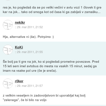
res je, ko pogledaš da se po veliki večini v avtu vozi 1 človek ti gre
kar na jok... tako od smoga kot od časa ki ga zabiješ v zamašku...
nekikr
::
29. mar 2011, 21:52
Hja, alternative ni (še). Potrpimo :)
KoKi
::
29. mar 2011, 21:55
Še bolj pa ti gre na jok, ko si pogledaš prometne povezave. Pred
15 leti sem imel avtobus do mesta na vsakih 15 minut, sedaj ga
imam na vsake pol ure (če je sreča).
r0ker
::
29. mar 2011, 21:57
z velikim veseljem in zadovoljstvom bi uporabljal kaj bolj
"zelenega", če bi bilo na voljo