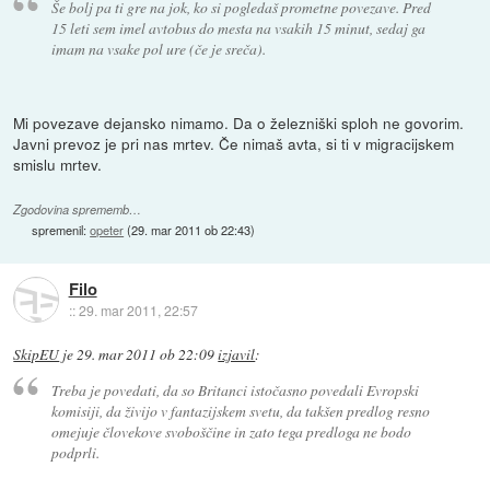
Še bolj pa ti gre na jok, ko si pogledaš prometne povezave. Pred
15 leti sem imel avtobus do mesta na vsakih 15 minut, sedaj ga
imam na vsake pol ure (če je sreča).
Mi povezave dejansko nimamo. Da o železniški sploh ne govorim.
Javni prevoz je pri nas mrtev. Če nimaš avta, si ti v migracijskem
smislu mrtev.
Zgodovina sprememb…
spremenil:
opeter
(
29. mar 2011 ob 22:43
)
Filo
::
29. mar 2011, 22:57
SkipEU
je
29. mar 2011 ob 22:09
izjavil
:
Treba je povedati, da so Britanci istočasno povedali Evropski
komisiji, da živijo v fantazijskem svetu, da takšen predlog resno
omejuje človekove svoboščine in zato tega predloga ne bodo
podprli.