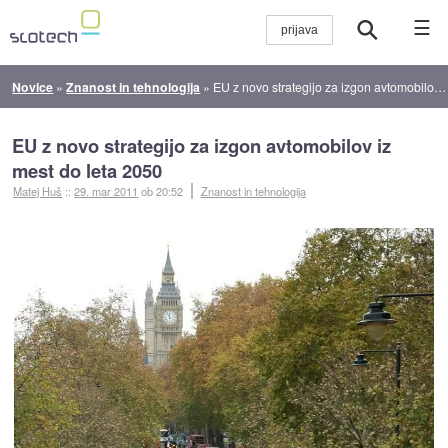
☰
Novice
»
Znanost in tehnologija
»
EU z novo strategijo za izgon avtomobilov iz mest do leta 2050
EU z novo strategijo za izgon avtomobilov iz
mest do leta 2050
Matej Huš
::
29. mar 2011
ob 20:52
Znanost in tehnologija