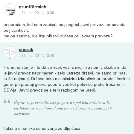
gruntfürmich
::
31. mar 2011, 13:38
priporočam, kot sem zapisal, bolj pogost javni prevoz. ter seveda
bolj učinkovit.
me pa zanima, kje izgubiš toliko časa pri javnem prevozu?
snezak
::
31. mar 2011, 13:40
Trenutno stanje - to da se vsak vozi s svojim avtom v službo in da
je javni prevoz neprimeren - zelo ustreza državi, ne samo pri nas,
tu še najmanj. Država tako maksimizira izkupiček pri prodaji fosilnih
goriv, pri prodaji goriva pobere več kot polovico preko trošarin in
DDV-ja. Javni prevoz se s tem razlogom ne uredi.
Čeprav se je cena dizelskega goriva v pol leta znižala za 10
odstotkov, se je maloprodajna cena v Sloveniji zvišala za 15
odstotkov.
Takšna dinamika se ustvarja že dlje časa.