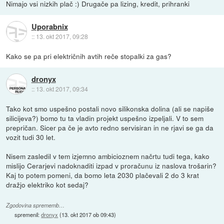
Nimajo vsi nizkih plač :) Drugače pa lizing, kredit, prihranki
Uporabnix
::
13. okt 2017, 09:28
Kako se pa pri električnih avtih reče stopalki za gas?
dronyx
::
13. okt 2017, 09:34
Tako kot smo uspešno postali novo silikonska dolina (ali se napiše
silicijeva?) bomo tu ta vladin projekt uspešno izpeljali. V to sem
prepričan. Sicer pa če je avto redno servisiran in ne rjavi se ga da
vozit tudi 30 let.
Nisem zasledil v tem izjemno ambicioznem načrtu tudi tega, kako
mislijo Cerarjevi nadoknaditi izpad v proračunu iz naslova trošarin?
Kaj to potem pomeni, da bomo leta 2030 plačevali 2 do 3 krat
dražjo elektriko kot sedaj?
Zgodovina sprememb…
spremenil:
dronyx
(
13. okt 2017 ob 09:43
)