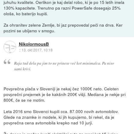
juhuhu kvalitete. Oerlikon je kaj delal robo, ki je po 15 letih imela
130% kapacitete. Trenutno pa razni PowerSafe dosegajo 25%
ološa, ko baterijo kupiš.
Za ohranitev zelene Zemlje, bi jaz prepovedal peči na drva. Ker
pozimi se ubijamo v smogu.
NikolormousB
::
13. okt 2017, 10:18
Raja tud dela pa jim to ne prinese več kot minimalca. Pa niso
sami krivi.
Povprečna plača v Sloveniji je nekaj čez 1000€ neto. Celoten
povprečni prejemek je še kakšnih 200€ višji. Mediana je nekje pri
800€, če se ne motim.
Leta 2016 smo Slovenci kupili cca. 87.000 novih avtomobilov.
Glede na znamke in modele, ki jih kupujemo, bi rekel, da je
povprečna cena avtomobila krepko nad 10 jurji.