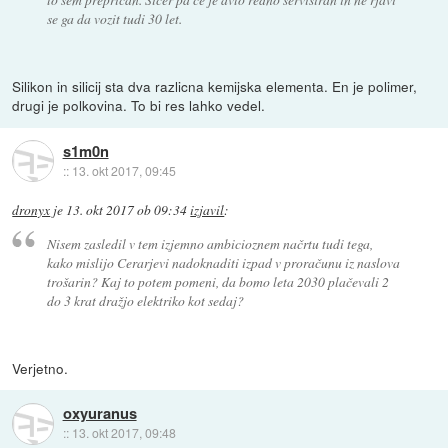
se ga da vozit tudi 30 let.
Silikon in silicij sta dva razlicna kemijska elementa. En je polimer,
drugi je polkovina. To bi res lahko vedel.
s1m0n
::
13. okt 2017, 09:45
dronyx
je
13. okt 2017 ob 09:34
izjavil
:
Nisem zasledil v tem izjemno ambicioznem načrtu tudi tega,
kako mislijo Cerarjevi nadoknaditi izpad v proračunu iz naslova
trošarin? Kaj to potem pomeni, da bomo leta 2030 plačevali 2
do 3 krat dražjo elektriko kot sedaj?
Verjetno.
oxyuranus
::
13. okt 2017, 09:48