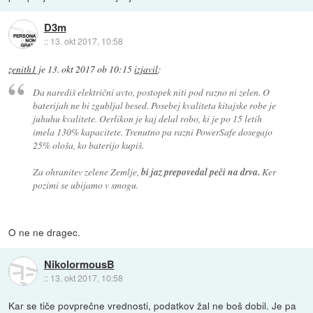
D3m
::
13. okt 2017, 10:58
zenith1
je
13. okt 2017 ob 10:15
izjavil
:
Da narediš električni avto, postopek niti pod razno ni zelen. O
baterijah ne bi zgubljal besed. Posebej kvaliteta kitajske robe je
juhuhu kvalitete. Oerlikon je kaj delal robo, ki je po 15 letih
imela 130% kapacitete. Trenutno pa razni PowerSafe dosegajo
25% ološa, ko baterijo kupiš.
Za ohranitev zelene Zemlje,
bi jaz prepovedal peči na drva.
Ker
pozimi se ubijamo v smogu.
O ne ne dragec.
NikolormousB
::
13. okt 2017, 10:58
Kar se tiče povprečne vrednosti, podatkov žal ne boš dobil. Je pa