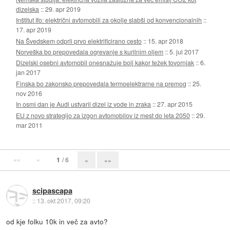
dizelska
::
29. apr 2019
Inštitut Ifo: električni avtomobili za okolje slabši od konvencionalnih
::
17. apr 2019
Na Švedskem odprli prvo elektrificirano cesto
::
15. apr 2018
Norveška bo prepovedala ogrevanje s kurilnim oljem
::
5. jul 2017
Dizelski osebni avtomobil onesnažuje bolj kakor težek tovornjak
::
6.
jan 2017
Finska bo zakonsko prepovedala termoelektrarne na premog
::
25.
nov 2016
In osmi dan je Audi ustvaril dizel iz vode in zraka
::
27. apr 2015
EU z novo strategijo za izgon avtomobilov iz mest do leta 2050
::
29.
mar 2011
««
«
1
/ 6
»
»»
scipascapa
::
13. okt 2017, 09:20
od kje folku 10k in več za avto?