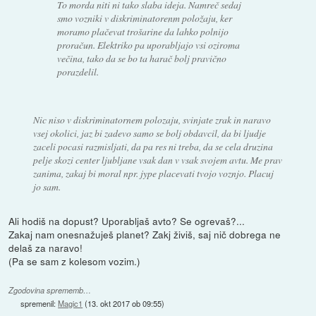
To morda niti ni tako slaba ideja. Namreč sedaj
smo vozniki v diskriminatorenm položaju, ker
moramo plačevat trošarine da lahko polnijo
proračun. Elektriko pa uporabljajo vsi oziroma
večina, tako da se bo ta harač bolj pravično
porazdelil.
Nic niso v diskriminatornem polozaju, svinjate zrak in naravo
vsej okolici, jaz bi zadevo samo se bolj obdavcil, da bi ljudje
zaceli pocasi razmisljati, da pa res ni treba, da se cela druzina
pelje skozi center ljubljane vsak dan v vsak svojem avtu. Me prav
zanima, zakaj bi moral npr. jype placevati tvojo voznjo. Placuj
jo sam.
Ali hodiš na dopust? Uporabljaš avto? Se ogrevaš?...
Zakaj nam onesnažuješ planet? Zakj živiš, saj nič dobrega ne
delaš za naravo!
(Pa se sam z kolesom vozim.)
Zgodovina sprememb…
spremenil:
Magic1
(
13. okt 2017 ob 09:55
)