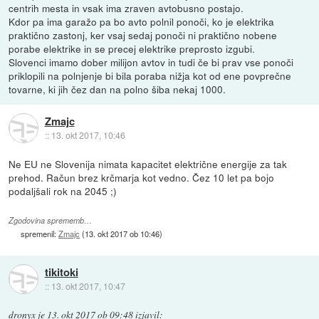
centrih mesta in vsak ima zraven avtobusno postajo.
Kdor pa ima garažo pa bo avto polnil ponoči, ko je elektrika
praktično zastonj, ker vsaj sedaj ponoči ni praktično nobene
porabe elektrike in se precej elektrike preprosto izgubi.
Slovenci imamo dober milijon avtov in tudi če bi prav vse ponoči
priklopili na polnjenje bi bila poraba nižja kot od ene povprečne
tovarne, ki jih čez dan na polno šiba nekaj 1000.
Zmajc
::
13. okt 2017, 10:46
Ne EU ne Slovenija nimata kapacitet električne energije za tak
prehod. Račun brez krčmarja kot vedno. Čez 10 let pa bojo
podaljšali rok na 2045 ;)
Zgodovina sprememb…
spremenil:
Zmajc
(
13. okt 2017 ob 10:46
)
tikitoki
::
13. okt 2017, 10:47
dronyx
je
13. okt 2017 ob 09:48
izjavil
: