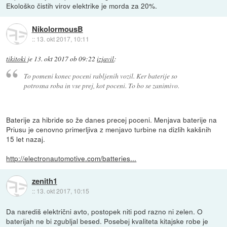
Ekološko čistih virov elektrike je morda za 20%.
NikolormousB
::
13. okt 2017, 10:11
tikitoki
je
13. okt 2017 ob 09:22
izjavil
:
To pomeni konec poceni rabljenih vozil. Ker baterije so
potrosna roba in vse prej, kot poceni. To bo se zanimivo.
Baterije za hibride so že danes precej poceni. Menjava baterije na
Priusu je cenovno primerljiva z menjavo turbine na dizlih kakšnih
15 let nazaj.
http://electronautomotive.com/batteries...
zenith1
::
13. okt 2017, 10:15
Da narediš električni avto, postopek niti pod razno ni zelen. O
baterijah ne bi zgubljal besed. Posebej kvaliteta kitajske robe je