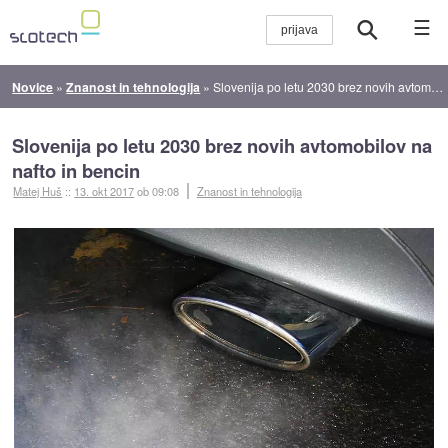
☰
Novice
»
Znanost in tehnologija
»
Slovenija po letu 2030 brez novih avtomobilov na nafto in bencin
Slovenija po letu 2030 brez novih avtomobilov na
nafto in bencin
Matej Huš
::
13. okt 2017
ob 09:08
Znanost in tehnologija