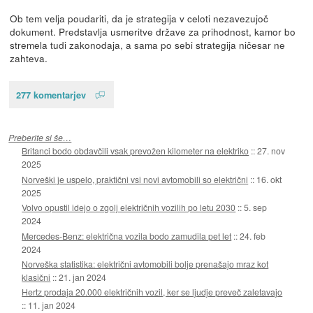
Ob tem velja poudariti, da je strategija v celoti nezavezujoč
dokument. Predstavlja usmeritve države za prihodnost, kamor bo
stremela tudi zakonodaja, a sama po sebi strategija ničesar ne
zahteva.
277 komentarjev
Preberite si še…
Britanci bodo obdavčili vsak prevožen kilometer na elektriko
::
27. nov
2025
Norveški je uspelo, praktični vsi novi avtomobili so električni
::
16. okt
2025
Volvo opustil idejo o zgolj električnih vozilih po letu 2030
::
5. sep
2024
Mercedes-Benz: električna vozila bodo zamudila pet let
::
24. feb
2024
Norveška statistika: električni avtomobili bolje prenašajo mraz kot
klasični
::
21. jan 2024
Hertz prodaja 20.000 električnih vozil, ker se ljudje preveč zaletavajo
::
11. jan 2024