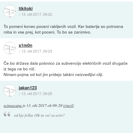
tikitoki
::
13. okt 2017, 09:22
To pomeni konec poceni rabljenih vozil. Ker baterije so potrosna
roba in vse prej, kot poceni. To bo se zanimivo.
s1m0n
::
13. okt 2017, 09:23
Če bo država dala polovico za subvencijo električnih vozil drugače
iz tega ne bo nič.
Nimam pojma od kot jim pridejo takšni neizvedljivi cilji.
jakan123
::
13. okt 2017, 09:26
scipascapa
je
13. okt 2017 ob 09:20
izjavil
:
od kje folku 10k in več za avto?