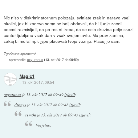
Nic niso v diskriminatornem polozaju, svinjate zrak in naravo vsej
okolici, jaz bi zadevo samo se bolj obdavcil, da bi ljudje zaceli
pocasi razmisljati, da pa res ni treba, da se cela druzina pelje skozi
center ljubljane vsak dan v vsak svojem avtu. Me prav zanima,
zakaj bi moral npr. jype placevati tvojo voznjo. Placuj jo sam.
Zgodovina sprememb…
spremenilo:
oxyuranus
(
13. okt 2017 ob 09:50
)
Magic1
::
13. okt 2017, 09:54
oxyuranus
je
13. okt 2017 ob 09:49
izjavil
:
dronyx
je
13. okt 2017 ob 09:48
izjavil
:
s1m0n
je
13. okt 2017 ob 09:45
izjavil
:
Verjetno.