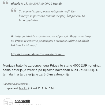
tikitoki
je
13. okt 2017 ob 09:22
izjavil
:
To pomeni konec poceni rabljenih vozil. Ker
baterije so potrosna roba in vse prej, kot poceni. To
bo se zanimivo.
Baterije za hibride so že danes precej poceni. Menjava baterije
na Priusu je cenovno primerljiva z menjavo turbine na dizlih
kakšnih 15 let nazaj.
http://electronautomotive.com/batteries...
Menjava baterije za osnovnega Priusa te stane 4000EUR (original,
sama baterija je vredna po njihovih navedbah okoli 2500EUR). S
tem da ima ta baterija le za 3-5km avtonomije!
Zgodovina sprememb…
spremenil:
Magic1
(
13. okt 2017 ob 10:24
)
energetik