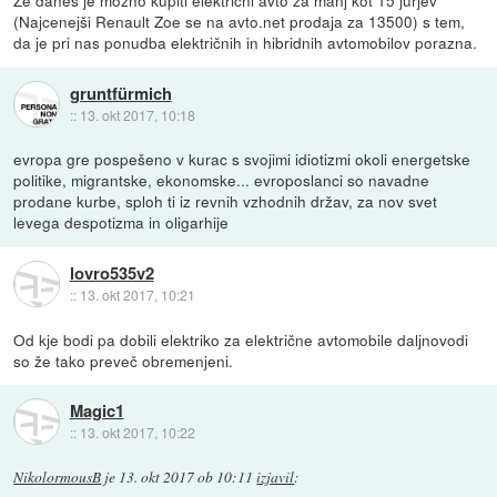
Že danes je možno kupiti električni avto za manj kot 15 jurjev
(Najcenejši Renault Zoe se na avto.net prodaja za 13500) s tem,
da je pri nas ponudba električnih in hibridnih avtomobilov porazna.
gruntfürmich
::
13. okt 2017, 10:18
evropa gre pospešeno v kurac s svojimi idiotizmi okoli energetske
politike, migrantske, ekonomske... evroposlanci so navadne
prodane kurbe, sploh ti iz revnih vzhodnih držav, za nov svet
levega despotizma in oligarhije
lovro535v2
::
13. okt 2017, 10:21
Od kje bodi pa dobili elektriko za električne avtomobile daljnovodi
so že tako preveč obremenjeni.
Magic1
::
13. okt 2017, 10:22
NikolormousB
je
13. okt 2017 ob 10:11
izjavil
: