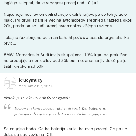
logično sklepati, da je vrednost precej nad 10 jurji.
Najcenejši novi avtomobili stanejo okoli 8 jurjev, pa še teh je zelo
malo. Po drugi strani je večina avtomobilov srednjega razreda okoli
20k, proda pa se tudi precej avtomobilov višjega razreda.
Tukaj je razčlenjeno po znamkah:
http://www.ads-slo.org/statistika-
prvic...
BMW, Mercedes in Audi imajo skupaj cca. 10% trga, pa praktično
ne prodajajo avtomobilov pod 25k eur, nezanemarljiv delež pa je
tistih krepko nad 50k.
krucymucy
::
13. okt 2017, 10:58
tikitoki
je
13. okt 2017 ob 09:22
izjavil
:
To pomeni konec poceni rabljenih vozil. Ker baterije so
potrosna roba in vse prej, kot poceni. To bo se zanimivo.
Se cenejsa bodo. Ce bo baterija zanic, bo avto poceni. Ce pa ne
dela, pa pac vozis na ICE.