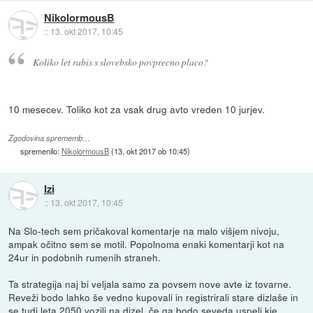
NikolormousB
::
13. okt 2017, 10:45
Koliko let rabis s slovebsko povprecno placo?
10 mesecev. Toliko kot za vsak drug avto vreden 10 jurjev.
Zgodovina sprememb…
spremenilo:
NikolormousB
(
13. okt 2017 ob 10:45
)
Izi
::
13. okt 2017, 10:45
Na Slo-tech sem pričakoval komentarje na malo višjem nivoju,
ampak očitno sem se motil. Popolnoma enaki komentarji kot na
24ur in podobnih rumenih straneh.
Ta strategija naj bi veljala samo za povsem nove avte iz tovarne.
Reveži bodo lahko še vedno kupovali in registrirali stare dizlaše in
se tudi leta 2050 vozili na dizel, če ga bodo seveda uspeli kje