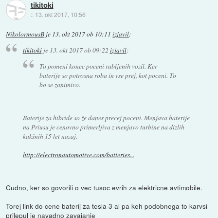
tikitoki
::
13. okt 2017, 10:56
NikolormousB
je
13. okt 2017 ob 10:11
izjavil
:
tikitoki
je
13. okt 2017 ob 09:22
izjavil
:
To pomeni konec poceni rabljenih vozil. Ker
baterije so potrosna roba in vse prej, kot poceni. To
bo se zanimivo.
Baterije za hibride so že danes precej poceni. Menjava baterije
na Priusu je cenovno primerljiva z menjavo turbine na dizlih
kakšnih 15 let nazaj.
http://electronautomotive.com/batteries...
Cudno, ker so govorili o vec tusoc evrih za elektricne avtimobile.
Torej link do cene baterij za tesla 3 al pa keh podobnega to karvsi
prilepul je navadno zavajanje