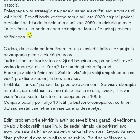
natočiti.
Poleg tega v to strategijo ne padejo samo električni avti ampak tudi
vsi hibridi. Reveži bodo verjetno tam okoli leta 2030 najprej počasi
prešaltali na hibride in šele tam okoli leta 2050 na električne avte.
To je v času, ko bodo menda kolonije na Marsu že nekaj povsem
običajnega
Čudno, da je celo na tehničnem forumu zaslediti toliko neznanja in
nezaupanja glede električnih avtov.
Tudi dizli so kar konkretno dražji od bencinarjev, pa največji reveži
vedno kupujejo dizle. Zakaj? ker na dolgi rok prišparaš.
Enako je z električnimi avti. Začetni vložek je večji ampak potem se
voziš praktično zastonj in brez servisov.
Elektriko "tankaš" ponoči, ko je po polovični ceni. Servisov skorajda
ne rabiš, saj električni avti ne rabijo menjave olja, svečk, filtrov in
vseh "malenkosti", ki letno nanesejo po več 100 €.
Menjava baterij po nekje 10 letih je bistveno cenejša kot če bi pri
dizlašu seštel vse letne servise za eno desetletje.
Edini problem pri električnih avtih so reveži brez garaž, ki večinoma
bivajo v blokovskih naseljih, ki že sedaj nimajo kje parkirati svoj
avto, kje šele da bi lahko elektriko pripeljali do avta. Ampak če smo
čisto pošteni ti avta tako ali tako ne rabijo. Bloki so večinoma v