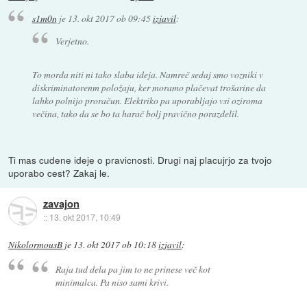
s1m0n
je
13. okt 2017 ob 09:45
izjavil
:
Verjetno.
To morda niti ni tako slaba ideja. Namreč sedaj smo vozniki v
diskriminatorenm položaju, ker moramo plačevat trošarine da
lahko polnijo proračun. Elektriko pa uporabljajo vsi oziroma
večina, tako da se bo ta harač bolj pravično porazdelil.
Ti mas cudene ideje o pravicnosti. Drugi naj placujrjo za tvojo
uporabo cest? Zakaj le.
zavajon
::
13. okt 2017, 10:49
NikolormousB
je
13. okt 2017 ob 10:18
izjavil
:
Raja tud dela pa jim to ne prinese več kot
minimalca. Pa niso sami krivi.