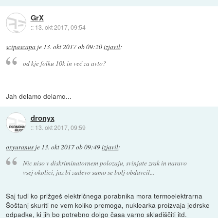
GrX
::
13. okt 2017, 09:54
scipascapa
je
13. okt 2017 ob 09:20
izjavil
:
od kje folku 10k in več za avto?
Jah delamo delamo...
dronyx
::
13. okt 2017, 09:59
oxyuranus
je
13. okt 2017 ob 09:49
izjavil
:
Nic niso v diskriminatornem polozaju, svinjate zrak in naravo
vsej okolici, jaz bi zadevo samo se bolj obdavcil...
Saj tudi ko prižgeš električnega porabnika mora termoelektrarna
Šoštanj skuriti ne vem koliko premoga, nuklearka proizvaja jedrske
odpadke, ki jih bo potrebno dolgo časa varno skladiščiti itd.