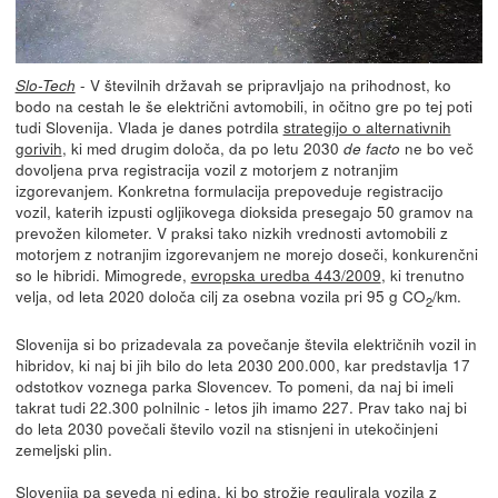
- V številnih državah se pripravljajo na prihodnost, ko
Slo-Tech
bodo na cestah le še električni avtomobili, in očitno gre po tej poti
tudi Slovenija. Vlada je danes potrdila
strategijo o alternativnih
gorivih
, ki med drugim določa, da po letu 2030
ne bo več
de facto
dovoljena prva registracija vozil z motorjem z notranjim
izgorevanjem. Konkretna formulacija prepoveduje registracijo
vozil, katerih izpusti ogljikovega dioksida presegajo 50 gramov na
prevožen kilometer. V praksi tako nizkih vrednosti avtomobili z
motorjem z notranjim izgorevanjem ne morejo doseči, konkurenčni
so le hibridi. Mimogrede,
evropska uredba 443/2009
, ki trenutno
velja, od leta 2020 določa cilj za osebna vozila pri 95 g CO
/km.
2
Slovenija si bo prizadevala za povečanje števila električnih vozil in
hibridov, ki naj bi jih bilo do leta 2030 200.000, kar predstavlja 17
odstotkov voznega parka Slovencev. To pomeni, da naj bi imeli
takrat tudi 22.300 polnilnic - letos jih imamo 227. Prav tako naj bi
do leta 2030 povečali število vozil na stisnjeni in utekočinjeni
zemeljski plin.
Slovenija pa seveda ni edina, ki bo strožje regulirala vozila z