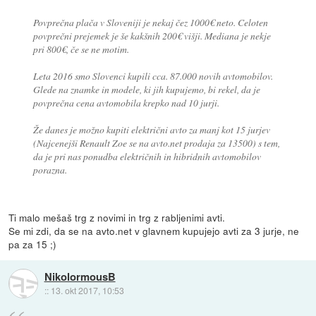
Povprečna plača v Sloveniji je nekaj čez 1000€ neto. Celoten
povprečni prejemek je še kakšnih 200€ višji. Mediana je nekje
pri 800€, če se ne motim.
Leta 2016 smo Slovenci kupili cca. 87.000 novih avtomobilov.
Glede na znamke in modele, ki jih kupujemo, bi rekel, da je
povprečna cena avtomobila krepko nad 10 jurji.
Že danes je možno kupiti električni avto za manj kot 15 jurjev
(Najcenejši Renault Zoe se na avto.net prodaja za 13500) s tem,
da je pri nas ponudba električnih in hibridnih avtomobilov
porazna.
Ti malo mešaš trg z novimi in trg z rabljenimi avti.
Se mi zdi, da se na avto.net v glavnem kupujejo avti za 3 jurje, ne
pa za 15 ;)
NikolormousB
::
13. okt 2017, 10:53