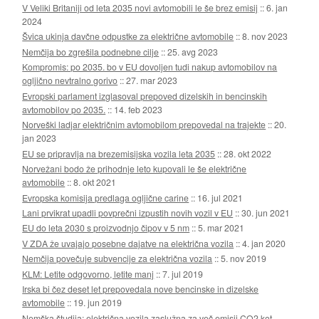
V Veliki Britaniji od leta 2035 novi avtomobili le še brez emisij
::
6. jan
2024
Švica ukinja davčne odpustke za električne avtomobile
::
8. nov 2023
Nemčija bo zgrešila podnebne cilje
::
25. avg 2023
Kompromis: po 2035. bo v EU dovoljen tudi nakup avtomobilov na
ogljično nevtralno gorivo
::
27. mar 2023
Evropski parlament izglasoval prepoved dizelskih in bencinskih
avtomobilov po 2035.
::
14. feb 2023
Norveški ladjar električnim avtomobilom prepovedal na trajekte
::
20.
jan 2023
EU se pripravlja na brezemisijska vozila leta 2035
::
28. okt 2022
Norvežani bodo že prihodnje leto kupovali le še električne
avtomobile
::
8. okt 2021
Evropska komisija predlaga ogljične carine
::
16. jul 2021
Lani prvikrat upadli povprečni izpustih novih vozil v EU
::
30. jun 2021
EU do leta 2030 s proizvodnjo čipov v 5 nm
::
5. mar 2021
V ZDA že uvajajo posebne dajatve na električna vozila
::
4. jan 2020
Nemčija povečuje subvencije za električna vozila
::
5. nov 2019
KLM: Letite odgovorno, letite manj
::
7. jul 2019
Irska bi čez deset let prepovedala nove bencinske in dizelske
avtomobile
::
19. jun 2019
Nemška študija: električna vozila zaslužna za več emisij CO2 kot