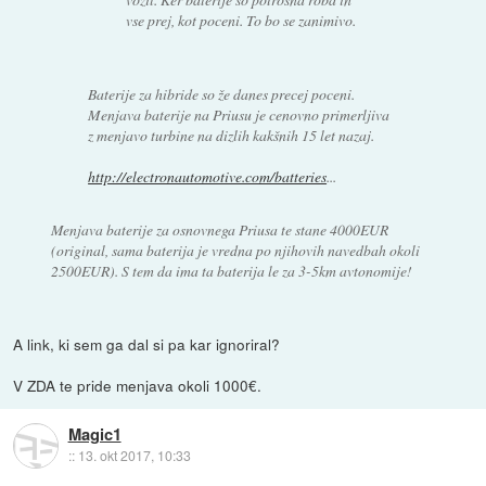
vse prej, kot poceni. To bo se zanimivo.
Baterije za hibride so že danes precej poceni.
Menjava baterije na Priusu je cenovno primerljiva
z menjavo turbine na dizlih kakšnih 15 let nazaj.
http://electronautomotive.com/batteries
...
Menjava baterije za osnovnega Priusa te stane 4000EUR
(original, sama baterija je vredna po njihovih navedbah okoli
2500EUR). S tem da ima ta baterija le za 3-5km avtonomije!
A link, ki sem ga dal si pa kar ignoriral?
V ZDA te pride menjava okoli 1000€.
Magic1
::
13. okt 2017, 10:33