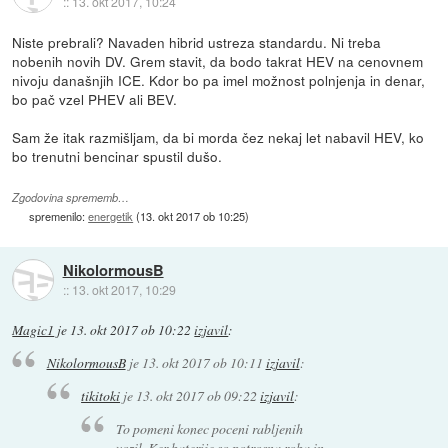
::
13. okt 2017, 10:24
Niste prebrali? Navaden hibrid ustreza standardu. Ni treba
nobenih novih DV. Grem stavit, da bodo takrat HEV na cenovnem
nivoju današnjih ICE. Kdor bo pa imel možnost polnjenja in denar,
bo pač vzel PHEV ali BEV.
Sam že itak razmišljam, da bi morda čez nekaj let nabavil HEV, ko
bo trenutni bencinar spustil dušo.
Zgodovina sprememb…
spremenilo:
energetik
(
13. okt 2017 ob 10:25
)
NikolormousB
::
13. okt 2017, 10:29
Magic1
je
13. okt 2017 ob 10:22
izjavil
:
NikolormousB
je
13. okt 2017 ob 10:11
izjavil
:
tikitoki
je
13. okt 2017 ob 09:22
izjavil
:
To pomeni konec poceni rabljenih
vozil. Ker baterije so potrosna roba in