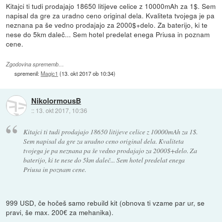
Kitajci ti tudi prodajajo 18650 litijeve celice z 10000mAh za 1$. Sem
napisal da gre za uradno ceno original dela. Kvaliteta tvojega je pa
neznana pa še vedno prodajajo za 2000$+delo. Za baterijo, ki te
nese do 5km daleč... Sem hotel predelat enega Priusa in poznam
cene.
Zgodovina sprememb…
spremenil:
Magic1
(
13. okt 2017 ob 10:34
)
NikolormousB
::
13. okt 2017, 10:36
Kitajci ti tudi prodajajo 18650 litijeve celice z 10000mAh za 1$.
Sem napisal da gre za uradno ceno original dela. Kvaliteta
tvojega je pa neznana pa še vedno prodajajo za 2000$+delo. Za
baterijo, ki te nese do 5km daleč... Sem hotel predelat enega
Priusa in poznam cene.
999 USD, če hočeš samo rebuild kit (obnova ti vzame par ur, se
pravi, še max. 200€ za mehanika).