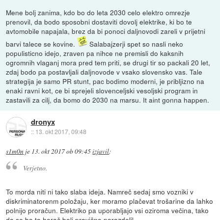
Mene bolj zanima, kdo bo do leta 2030 celo elektro omrezje
prenovil, da bodo sposobni dostaviti dovolj elektrike, ki bo te
avtomobile napajala, brez da bi ponoci daljnovodi zareli v prijetni
barvi talece se kovine.
Salabajzerji spet so nasli neko
populisticno idejo, zraven pa nihce ne premisli do kaksnih
ogromnih vlaganj mora pred tem priti, se drugi tir so packali 20 let,
zdaj bodo pa postavljali daljnovode v vsako slovensko vas. Tale
strategija je samo PR stunt, pac bodimo moderni, je pribljizno na
enaki ravni kot, ce bi sprejeli slovenceljski vesoljski program in
zastavili za cilj, da bomo do 2030 na marsu. It aint gonna happen.
dronyx
::
13. okt 2017, 09:48
s1m0n
je
13. okt 2017 ob 09:45
izjavil
:
Verjetno.
To morda niti ni tako slaba ideja. Namreč sedaj smo vozniki v
diskriminatorenm položaju, ker moramo plačevat trošarine da lahko
polnijo proračun. Elektriko pa uporabljajo vsi oziroma večina, tako
da se bo ta harač bolj pravično porazdelil.