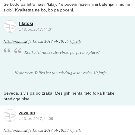
Se bodo pa hitro nasli "kitajci" s poceni rezervnimi baterijami nic ne
skrbi. Kvalitetna ne bo, bo pa poceni.
tikitoki
::
13. okt 2017, 11:01
NikolormousB
je
13. okt 2017 ob 10:45
izjavil
:
Koliko let rabis s slovebsko povprecno placo?
10 mesecev. Toliko kot za vsak drug avto vreden 10 jurjev.
Seveda, zivis pa od zraka. Mes glih nentaliteto folka k take
predloge pise.
zavajon
::
13. okt 2017, 11:06
NikolormousB
je
13. okt 2017 ob 10:53
izjavil
: