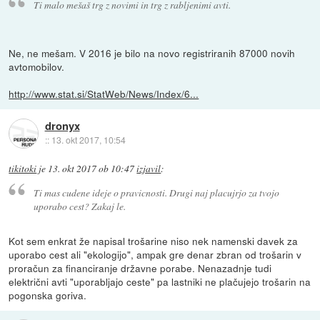
Ti malo mešaš trg z novimi in trg z rabljenimi avti.
Ne, ne mešam. V 2016 je bilo na novo registriranih 87000 novih
avtomobilov.
http://www.stat.si/StatWeb/News/Index/6...
dronyx
::
13. okt 2017, 10:54
tikitoki
je
13. okt 2017 ob 10:47
izjavil
:
Ti mas cudene ideje o pravicnosti. Drugi naj placujrjo za tvojo
uporabo cest? Zakaj le.
Kot sem enkrat že napisal trošarine niso nek namenski davek za
uporabo cest ali "ekologijo", ampak gre denar zbran od trošarin v
proračun za financiranje državne porabe. Nenazadnje tudi
električni avti "uporabljajo ceste" pa lastniki ne plačujejo trošarin na
pogonska goriva.