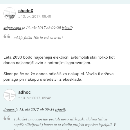
shadeX
::
13. okt 2017, 09:40
scipascapa
je
13. okt 2017 ob 09:20
izjavil
:
od kje folku 10k in več za avto?
Leta 2030 bodo najcenejši električni avtomobili stali toliko kot
danes najcenejši avto z notranjim izgorevanjem.
Sicer pa če se že danes odločiš za nakup el. Vozila ti država
pomaga pri nakupu s sredstvi iz ekosklada.
adhoc
::
13. okt 2017, 09:42
dronyx
je
13. okt 2017 ob 09:34
izjavil
:
Tako kot smo uspešno postali novo silikonska dolina (ali se
napiše silicijeva?) bomo tu ta vladin projekt uspešno izpeljali. V
to sem prepričan. Sicer pa če je avto redno servisiran in ne rjavi