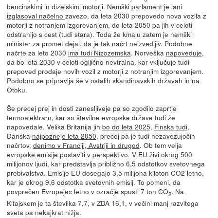
bencinskimi in dizelskimi motorji. Nemški parlament
je lani
izglasoval načelno
zavezo, da leta 2030 prepovedo nova vozila z
motorji z notranjem izgorevanjem, do leta 2050 pa jih v celoti
odstranijo s cest (tudi stara). Toda že kmalu zatem je nemški
minister za promet
dejal, da je tak načrt neizvedljiv
. Podobne
načrte za leto 2030
ima tudi Nizozemska
. Norveška
napoveduje
,
da bo leta 2030 v celoti ogljično nevtralna, kar vključuje tudi
prepoved prodaje novih vozil z motorji z notranjim izgorevanjem.
Podobno se pripravlja še v ostalih skandinavskih državah in na
Otoku.
Še precej prej in dosti zanesljiveje pa so zgodilo zaprtje
termoelektrarn, kar so številne evropske države tudi že
napovedale. Velika Britanija jih
bo do leta 2025
,
Finska tudi
,
Danska
najpozneje leta 2050
, precej pa je tudi nezavezujočih
načrtov,
denimo v Franciji, Avstriji in drugod
. Ob tem velja
evropske emisije postaviti v perspektivo. V EU živi okrog 500
milijonov ljudi, kar predstavlja približno 6,5 odstotkov svetovnega
prebivalstva. Emisije EU dosegajo 3,5 milijona kiloton CO2 letno,
kar je okrog 9,6 odstotka svetovnih emisij. To pomeni, da
povprečen Evropejec letno v ozračje spusti 7 ton CO
. Na
2
Kitajskem je ta številka 7,7, v ZDA 16,1, v večini manj razvitega
sveta pa nekajkrat nižja.