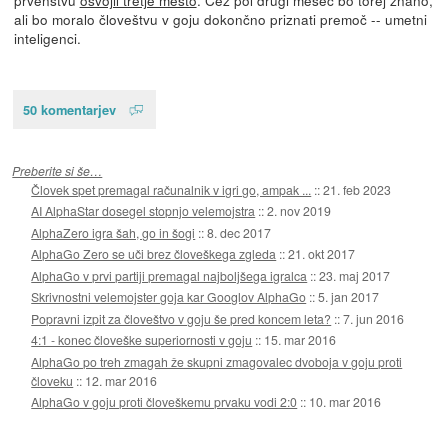
ali bo moralo človeštvu v goju dokončno priznati premoč -- umetni
inteligenci.
50 komentarjev
Preberite si še…
Človek spet premagal računalnik v igri go, ampak ...
::
21. feb 2023
AI AlphaStar dosegel stopnjo velemojstra
::
2. nov 2019
AlphaZero igra šah, go in šogi
::
8. dec 2017
AlphaGo Zero se uči brez človeškega zgleda
::
21. okt 2017
AlphaGo v prvi partiji premagal najboljšega igralca
::
23. maj 2017
Skrivnostni velemojster goja kar Googlov AlphaGo
::
5. jan 2017
Popravni izpit za človeštvo v goju še pred koncem leta?
::
7. jun 2016
4:1 - konec človeške superiornosti v goju
::
15. mar 2016
AlphaGo po treh zmagah že skupni zmagovalec dvoboja v goju proti
človeku
::
12. mar 2016
AlphaGo v goju proti človeškemu prvaku vodi 2:0
::
10. mar 2016