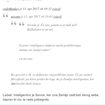
codeMonkey
je
11. apr 2017 ob 10:12
izjavil
:
nevone
je
11. apr 2017 ob 10:01
izjavil
:
Seveda je. Če zna, potem se je tudi učil.
Kalkulator se ne uči.
Se pravi inteligenco definira način pridobivanja
znanja, ne znanje samo?
o+ nevone
Ko govoriš o AI, so definicije vsaj približno jasne. Če pa začneš
filozofirati, pa hitro prideš do tega, da je Zemlja inteligentna, ker
zna
krožiti okoli Sonca.
Lažeš. Inteligentno je Sonce, ker zna Zemljo zadržati okrog sebe,
čeprav bi mu ta rada pobegnila.