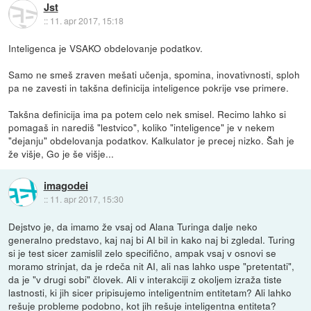
Jst
::
11. apr 2017, 15:18
Inteligenca je VSAKO obdelovanje podatkov.
Samo ne smeš zraven mešati učenja, spomina, inovativnosti, sploh
pa ne zavesti in takšna definicija inteligence pokrije vse primere.
Takšna definicija ima pa potem celo nek smisel. Recimo lahko si
pomagaš in narediš "lestvico", koliko "inteligence" je v nekem
"dejanju" obdelovanja podatkov. Kalkulator je precej nizko. Šah je
že višje, Go je še višje...
imagodei
::
11. apr 2017, 15:30
Dejstvo je, da imamo že vsaj od Alana Turinga dalje neko
generalno predstavo, kaj naj bi AI bil in kako naj bi zgledal. Turing
si je test sicer zamislil zelo specifično, ampak vsaj v osnovi se
moramo strinjat, da je rdeča nit AI, ali nas lahko uspe "pretentati",
da je "v drugi sobi" človek. Ali v interakciji z okoljem izraža tiste
lastnosti, ki jih sicer pripisujemo inteligentnim entitetam? Ali lahko
rešuje probleme podobno, kot jih rešuje inteligentna entiteta?