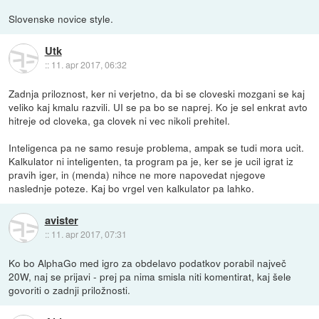
Slovenske novice style.
Utk
::
11. apr 2017, 06:32
Zadnja priloznost, ker ni verjetno, da bi se cloveski mozgani se kaj
veliko kaj kmalu razvili. UI se pa bo se naprej. Ko je sel enkrat avto
hitreje od cloveka, ga clovek ni vec nikoli prehitel.
Inteligenca pa ne samo resuje problema, ampak se tudi mora ucit.
Kalkulator ni inteligenten, ta program pa je, ker se je ucil igrat iz
pravih iger, in (menda) nihce ne more napovedat njegove
naslednje poteze. Kaj bo vrgel ven kalkulator pa lahko.
avister
::
11. apr 2017, 07:31
Ko bo AlphaGo med igro za obdelavo podatkov porabil največ
20W, naj se prijavi - prej pa nima smisla niti komentirat, kaj šele
govoriti o zadnji priložnosti.