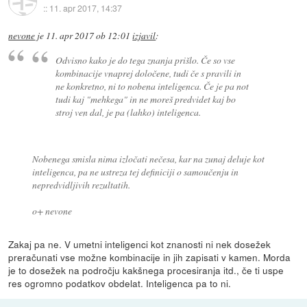
::
11. apr 2017, 14:37
nevone
je
11. apr 2017 ob 12:01
izjavil
:
Odvisno kako je do tega znanja prišlo. Če so vse
kombinacije vnaprej določene, tudi če s pravili in
ne konkretno, ni to nobena inteligenca. Če je pa not
tudi kaj "mehkega" in ne moreš predvidet kaj bo
stroj ven dal, je pa (lahko) inteligenca.
Nobenega smisla nima izločati nečesa, kar na zunaj deluje kot
inteligenca, pa ne ustreza tej definiciji o samoučenju in
nepredvidljivih rezultatih.
o+ nevone
Zakaj pa ne. V umetni inteligenci kot znanosti ni nek dosežek
preračunati vse možne kombinacije in jih zapisati v kamen. Morda
je to dosežek na področju kakšnega procesiranja itd., če ti uspe
res ogromno podatkov obdelat. Inteligenca pa to ni.