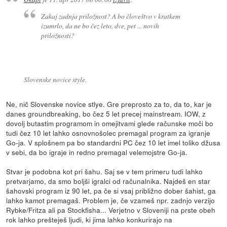
Zakaj zadnja priložnost? A bo človeštvo v kratkem
izumrlo, da ne bo čez leto, dve, pet ... novih
priložnosti?
Slovenske novice style.
Ne, nič Slovenske novice stlye. Gre preprosto za to, da to, kar je
danes groundbreaking, bo čez 5 let precej mainstream. IOW, z
dovolj butastim programom in omejitvami glede računske moči bo
tudi čez 10 let lahko osnovnošolec premagal program za igranje
Go-ja. V splošnem pa bo standardni PC čez 10 let imel toliko džusa
v sebi, da bo igraje in redno premagal velemojstre Go-ja.
Stvar je podobna kot pri šahu. Saj se v tem primeru tudi lahko
pretvarjamo, da smo boljši igralci od računalnika. Najdeš en star
šahovski program iz 90 let, pa če si vsaj približno dober šahist, ga
lahko kamot premagaš. Problem je, če vzameš npr. zadnjo verzijo
Rybke/Fritza ali pa Stockfisha... Verjetno v Sloveniji na prste obeh
rok lahko prešteješ ljudi, ki jima lahko konkurirajo na