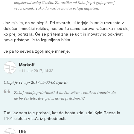
mojster od sedaj živečih. Za razliko od šaha je pri goju precej
več neznank. Tako da naslov novice ostaja napačen.
Jaz mislim, da se slepiš. Pri stvareh, ki terjajo iskanje rezultata v
določeni množici rešitev, nas bo že samo surova računska moč slej
ko prej porazila. Če se pri tem zna še učit in inovativno odkrivat
nove pristope, je to izgubljena bitka.
Je pa to seveda zgolj moje mnenje.
Markoff
::
11. apr 2017, 14:32
Okapi
je
11. apr 2017 ob 00:06
izjavil
:
Zakaj zadnja priložnost? A bo človeštvo v kratkem izumrlo, da
ne bo čez leto, dve, pet ... novih priložnosti?
Tudi jaz sem tole prebral, kot da bosta zdaj zdaj Kyle Reese in
T101 uletela v L.A. iz prihodnosti.
Utk