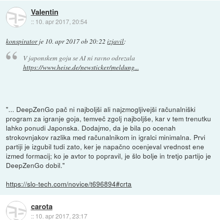
Valentin
::
10. apr 2017, 20:54
konspirator
je
10. apr 2017 ob 20:22
izjavil
:
V japonskem goju se AI ni ravno odrezala
https://www.heise.de/newsticker/meldung...
"... DeepZenGo pač ni najboljši ali najzmogljivejši računalniški
program za igranje goja, temveč zgolj najboljše, kar v tem trenutku
lahko ponudi Japonska. Dodajmo, da je bila po ocenah
strokovnjakov razlika med računalnikom in igralci minimalna. Prvi
partiji je izgubil tudi zato, ker je napačno ocenjeval vrednost ene
izmed formacij; ko je avtor to popravil, je šlo bolje in tretjo partijo je
DeepZenGo dobil."
https://slo-tech.com/novice/t696894#crta
carota
::
10. apr 2017, 23:17