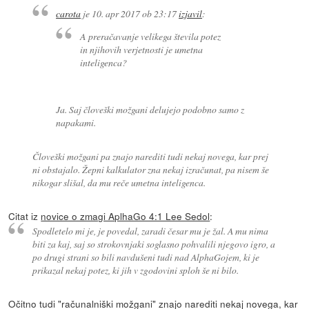
carota
je
10. apr 2017 ob 23:17
izjavil
:
A preračavanje velikega števila potez
in njihovih verjetnosti je
umetna
inteligenca
?
Ja. Saj človeški možgani delujejo podobno samo z
napakami.
Človeški možgani pa znajo narediti tudi nekaj novega, kar prej
ni obstajalo. Žepni kalkulator zna nekaj izračunat, pa nisem še
nikogar slišal, da mu reče umetna inteligenca.
Citat iz
novice o zmagi AplhaGo 4:1 Lee Sedol
:
Spodletelo mi je, je povedal, zaradi česar mu je žal. A mu nima
biti za kaj, saj so strokovnjaki soglasno pohvalili njegovo igro, a
po drugi strani so bili navdušeni tudi nad AlphaGojem, ki je
prikazal nekaj potez, ki jih v zgodovini sploh še ni bilo.
Očitno tudi "računalniški možgani" znajo narediti nekaj novega, kar