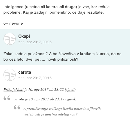
Inteligenca (umetna ali katerakoli druga) je vse, kar rešuje
probleme. Kaj je zadaj ni pomembno, če daje rezultate.
o+ nevone
Okapi
::
11. apr 2017, 00:06
Zakaj zadnja priložnost? A bo človeštvo v kratkem izumrlo, da ne
bo čez leto, dve, pet ... novih priložnosti?
carota
::
11. apr 2017, 00:16
PrihajaNodi
je
10. apr 2017 ob 23:22
izjavil
:
carota
je
10. apr 2017 ob 23:17
izjavil
:
A preračavanje velikega števila potez in njihovih
verjetnosti je
umetna inteligenca
?