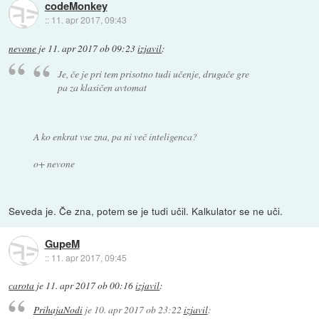
codeMonkey
::
11. apr 2017, 09:43
nevone
je
11. apr 2017 ob 09:23
izjavil
:
Je, če je pri tem prisotno tudi učenje, drugače gre
pa za klasičen avtomat
A ko enkrat vse zna, pa ni več inteligenca?
o+ nevone
Seveda je. Če zna, potem se je tudi učil. Kalkulator se ne uči.
GupeM
::
11. apr 2017, 09:45
carota
je
11. apr 2017 ob 00:16
izjavil
:
PrihajaNodi
je
10. apr 2017 ob 23:22
izjavil
: