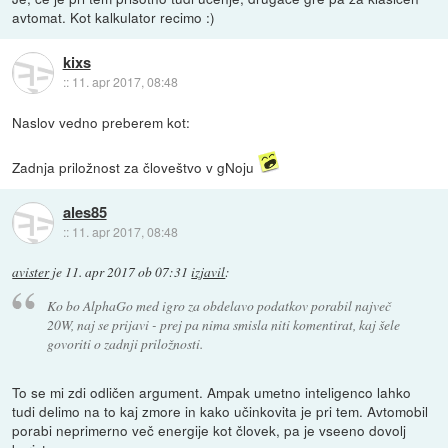
avtomat. Kot kalkulator recimo :)
kixs
::
11. apr 2017, 08:48
Naslov vedno preberem kot:
Zadnja priložnost za človeštvo v gNoju
ales85
::
11. apr 2017, 08:48
avister
je
11. apr 2017 ob 07:31
izjavil
:
Ko bo AlphaGo med igro za obdelavo podatkov porabil največ
20W, naj se prijavi - prej pa nima smisla niti komentirat, kaj šele
govoriti o zadnji priložnosti.
To se mi zdi odličen argument. Ampak umetno inteligenco lahko
tudi delimo na to kaj zmore in kako učinkovita je pri tem. Avtomobil
porabi neprimerno več energije kot človek, pa je vseeno dovolj