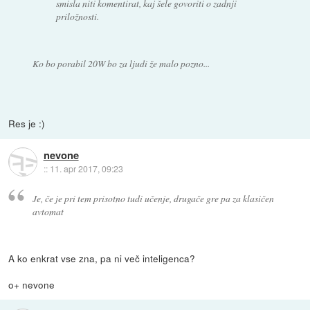
smisla niti komentirat, kaj šele govoriti o zadnji
priložnosti.
Ko bo porabil 20W bo za ljudi že malo pozno...
Res je :)
nevone
::
11. apr 2017, 09:23
Je, če je pri tem prisotno tudi učenje, drugače gre pa za klasičen
avtomat
A ko enkrat vse zna, pa ni več inteligenca?
o+ nevone