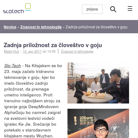
☰
Novice
»
Znanost in tehnologija
»
Zadnja priložnost za človeštvo v goju
Zadnja priložnost za človeštvo v goju
Matej Huš
::
10. apr 2017
ob 19:58
Znanost in tehnologija
- Na Kitajskem se bo
Slo-Tech
23. maja začelo tridnevno
tekmovanje v goju, kjer bo
imelo človeštvo zadnjo
priložnost, da premaga
umetno inteligenco. Proti
trenutno najboljšem stroju za
igranje goja DeepMindovem
AlphaGoju bo namreč zaigral
na svetovni lestvici vodeči
igralec Ke Jie. Srečanje bo
potekalo v starodavnem
kitajskem mestu Wuzhen.