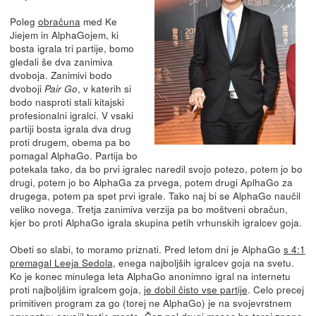
Poleg
obračuna
med Ke
Jiejem in AlphaGojem, ki
bosta igrala tri partije, bomo
gledali še dva zanimiva
dvoboja. Zanimivi bodo
dvoboji
, v katerih si
Pair Go
bodo nasproti stali kitajski
profesionalni igralci. V vsaki
partiji bosta igrala dva drug
proti drugem, obema pa bo
pomagal AlphaGo. Partija bo
potekala tako, da bo prvi igralec naredil svojo potezo, potem jo bo
drugi, potem jo bo AlphaGa za prvega, potem drugi AplhaGo za
drugega, potem pa spet prvi igrale. Tako naj bi se AlphaGo naučil
veliko novega. Tretja zanimiva verzija pa bo moštveni obračun,
kjer bo proti AlphaGo igrala skupina petih vrhunskih igralcev goja.
Obeti so slabi, to moramo priznati. Pred letom dni je AlphaGo
s 4:1
premagal Leeja Sedola
, enega najboljših igralcev goja na svetu.
Ko je konec minulega leta AlphaGo anonimno igral na internetu
proti najboljšim igralcem goja,
je dobil čisto vse partije
. Celo precej
primitiven program za go (torej ne AlphaGo) je na svojevrstnem
prvenstvu
osvojil tretje mesto
. Čez pol drugi mesec bo torej znano,