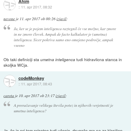
Ahim
::
11. apr 2017, 08:32
nevone
je
11. apr 2017 ob 00:26
izjavil
:
Ja, ker se je pojem inteligenca raztegnil če vse možno, kar zmore
in ne zmore človek. Ampak de facto kalkulator je (umetna)
inteligenca. Sicer pokriva samo eno omejeno področje, ampak
vseeno
Ob taki definiciji sta
tudi hidravlicna stanca in
umetna inteligenca
skoljka WCja.
codeMonkey
::
11. apr 2017, 08:43
carota
je
10. apr 2017 ob 23:17
izjavil
:
A preračavanje velikega števila potez in njihovih verjetnosti je
umetna inteligenca
?
Je, če je pri tem prisotno tudi učenje, drugače gre pa za klasičen