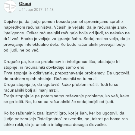
Okapi
::
11. apr 2017, 14:48
Dejstvo je, da ljudje pomen besede pamet spreminjamo sproti z
napredkom računalništva. Včasih je veljalo, da je računanje znak
inteligence. Odkar računalniki računajo bolje od ljudi, to nekako ne
drži več. Enako je veljajo za igranje šaha. Sedaj recimo velja, da je
prevajanje intelektualno delo. Ko bodo računalniki prevajali bolje
od ljudi, ne bo več.
Drugače pa, kar se problemov in inteligence tiče, obstajajo tri
stopnje, in računalniki obvladajo samo eno.
Prva stopnja je odkrivanje, prepoznavanje problemov. Da ugotoviš,
da problem sploh obstaja. Računalniki so tu mrzli.
Druga stopnja je, da ugotoviš,
problem rešiti. Tudi tu so
kako
računalniki bolj ali manj mrzli.
Tretja stopnja je pa potem samo reševanje problema, ko veš, kako
se ga lotiti. No, tu so pa računalniki že sedaj boljši od ljudi.
Ko bo računalnik znal izumiti igro, kot je šah, ker bo ugotovil, da
ljudje potrebujejo "inteligentno" razvedrilo, no, takrat pa bomo res
lahko rekli, da je umetna inteligenca dosegla človeško.