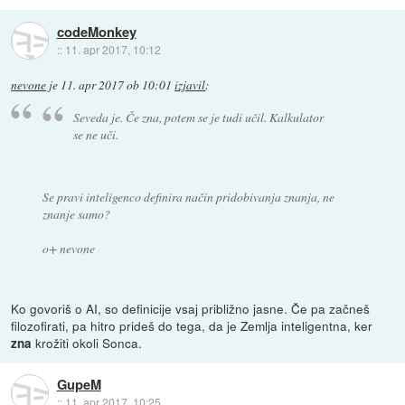
codeMonkey
::
11. apr 2017, 10:12
nevone
je
11. apr 2017 ob 10:01
izjavil
:
Seveda je. Če zna, potem se je tudi učil. Kalkulator
se ne uči.
Se pravi inteligenco definira način pridobivanja znanja, ne
znanje samo?
o+ nevone
Ko govoriš o AI, so definicije vsaj približno jasne. Če pa začneš
filozofirati, pa hitro prideš do tega, da je Zemlja inteligentna, ker
krožiti okoli Sonca.
zna
GupeM
::
11. apr 2017, 10:25