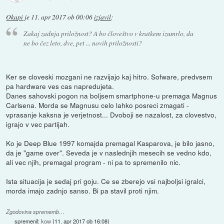
Okapi
je
11. apr 2017 ob 00:06
izjavil
:
Zakaj zadnja priložnost? A bo človeštvo v kratkem izumrlo, da
ne bo čez leto, dve, pet ... novih priložnosti?
Ker se cloveski mozgani ne razvijajo kaj hitro. Sofware, predvsem
pa hardware ves cas napredujeta.
Danes sahovski pogon na boljsem smartphone-u premaga Magnus
Carlsena. Morda se Magnusu celo lahko posreci zmagati -
vprasanje kaksna je verjetnost... Dvoboji se nazalost, za clovestvo,
igrajo v vec partijah.
Ko je Deep Blue 1997 komajda premagal Kasparova, je bilo jasno,
da je "game over". Seveda je v naslednjih mesecih se vedno kdo,
ali vec njih, premagal program - ni pa to spremenilo nic.
Ista situacija je sedaj pri goju. Ce se zberejo vsi najboljsi igralci,
morda imajo zadnjo sanso. Bi pa stavil proti njim.
Zgodovina sprememb…
spremenil:
kow
(
11. apr 2017 ob 16:08
)