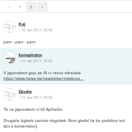
«
1
2
»
Kaj
::
10. apr 2017, 20:09
pam - pam - pam.
konspirator
::
10. apr 2017, 20:22
V japonskem goju se AI ni ravno odrezala
https://www.heise.de/newsticker/meldung...
Qcube
::
10. apr 2017, 20:52
Ta na japonskem ni bil AplhaGo.
Drugače izgleds zanimiv dogodek. Bom gledal če bo podobno kot
lani s komentatorji.