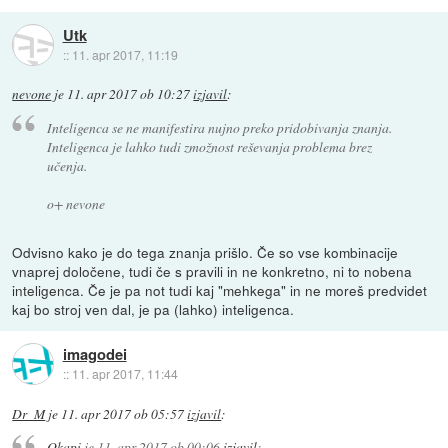
Utk
::
11. apr 2017, 11:19
nevone
je
11. apr 2017 ob 10:27
izjavil
:
Inteligenca se ne manifestira nujno preko pridobivanja znanja.
Inteligenca je lahko tudi zmožnost reševanja problema brez
učenja.
o+ nevone
Odvisno kako je do tega znanja prišlo. Če so vse kombinacije
vnaprej določene, tudi če s pravili in ne konkretno, ni to nobena
inteligenca. Če je pa not tudi kaj "mehkega" in ne moreš predvidet
kaj bo stroj ven dal, je pa (lahko) inteligenca.
imagodei
::
11. apr 2017, 11:44
Dr_M
je
11. apr 2017 ob 05:57
izjavil
:
Okapi
je
11. apr 2017 ob 00:06
izjavil
: