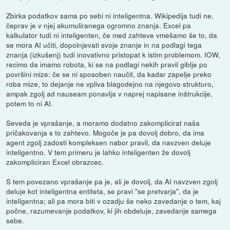
Zbirka podatkov sama po sebi ni inteligentna. Wikipedija tudi ne,
čeprav je v njej akumuliranega ogromno znanja. Excel pa
kalkulator tudi ni inteligenten, če med zahteve vmešamo še to, da
se mora AI učiti, dopolnjevati svoje znanje in na podlagi tega
znanja (izkušenj) tudi inovativno pristopat k istim problemom. IOW,
recimo da imamo robota, ki se na podlagi nekih pravil giblje po
površini mize: če se ni sposoben naučit, da kadar zapelje preko
roba mize, to dejanje ne vpliva blagodejno na njegovo strukturo,
ampak zgolj ad nauseam ponavlja v naprej napisane inštrukcije,
potem to ni AI.
Seveda je vprašanje, a moramo dodatno zakomplicirat naša
pričakovanja s to zahtevo. Mogoče je pa dovolj dobro, da ima
agent zgolj zadosti kompleksen nabor pravil, da navzven deluje
inteligentno. V tem primeru je lahko inteligenten že dovolj
zakompliciran Excel obrazcec.
S tem povezano vprašanje pa je, ali je dovolj, da AI navzven zgolj
deluje kot inteligentna entiteta, se pravi "se pretvarja", da je
inteligentna; ali pa mora biti v ozadju še neko zavedanje o tem, kaj
počne, razumevanje podatkov, ki jih obdeluje, zavedanje samega
sebe.