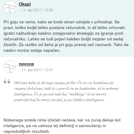
Okapi
::
11. apr 2017, 12:00
Pri goju ne vemo, kako se bodo stvari odvijale v prihodnje. Se
pravi, koliko boljši lahko postane računalnik, in ali lahko vrhunski
igralci naštudirajo kakšno zmagovalno strategijo za igranje proti
računalniku. Lahko se tudi pojavi kakšen boljši mojster od sedaj
živečih. Za razliko od šaha je pri goju precej več neznank. Tako da
naslov novice ostaja napačen.
nevone
::
11. apr 2017, 12:01
Odvisno kako je do tega znanja prišlo. Če so vse kombinacije
vnaprej določene, tudi če s pravili in ne konkretno, ni to nobena
inteligenca. Če je pa not tudi kaj "mehkega" in ne moreš
predvidet kaj bo stroj ven dal, je pa (lahko) inteligenca.
Nobenega smisla nima izločati nečesa, kar na zunaj deluje kot
inteligenca, pa ne ustreza tej definiciji o samoučenju in
nepredvidljivih rezultatih.