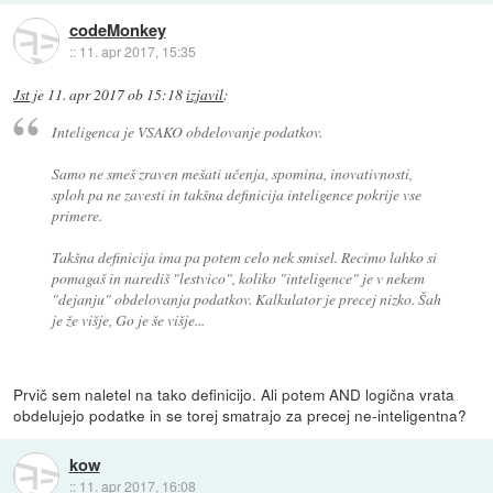
codeMonkey
::
11. apr 2017, 15:35
Jst
je
11. apr 2017 ob 15:18
izjavil
:
Inteligenca je VSAKO obdelovanje podatkov.
Samo ne smeš zraven mešati učenja, spomina, inovativnosti,
sploh pa ne zavesti in takšna definicija inteligence pokrije vse
primere.
Takšna definicija ima pa potem celo nek smisel. Recimo lahko si
pomagaš in narediš "lestvico", koliko "inteligence" je v nekem
"dejanju" obdelovanja podatkov. Kalkulator je precej nizko. Šah
je že višje, Go je še višje...
Prvič sem naletel na tako definicijo. Ali potem AND logična vrata
obdelujejo podatke in se torej smatrajo za precej ne-inteligentna?
kow
::
11. apr 2017, 16:08