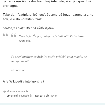
najzahtevnejših nastavitvah, kaj šele tiste, ki so jih sposobni
premagat.
Tako da - "zadnja priložnost", če zmoreš frazo razumet z zrnom
soli, je čisto korekten izraz.
nevone
je
11. apr 2017 ob 10:01
izjavil
:
Seveda je. Če zna, potem se je tudi učil. Kalkulator
se ne uči.
Se pravi inteligenco definira način pridobivanja znanja, ne
znanje samo?
o+ nevone
A je Wikipedija inteligentna?
Zgodovina sprememb…
spremenil:
imagodei
(
11. apr 2017 ob 11:48
)