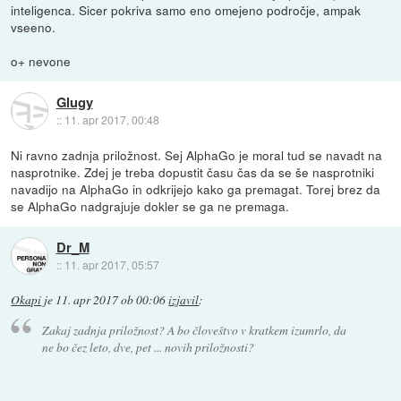
inteligenca. Sicer pokriva samo eno omejeno področje, ampak
vseeno.
o+ nevone
Glugy
::
11. apr 2017, 00:48
Ni ravno zadnja priložnost. Sej AlphaGo je moral tud se navadt na
nasprotnike. Zdej je treba dopustit času čas da se še nasprotniki
navadijo na AlphaGo in odkrijejo kako ga premagat. Torej brez da
se AlphaGo nadgrajuje dokler se ga ne premaga.
Dr_M
::
11. apr 2017, 05:57
Okapi
je
11. apr 2017 ob 00:06
izjavil
:
Zakaj zadnja priložnost? A bo človeštvo v kratkem izumrlo, da
ne bo čez leto, dve, pet ... novih priložnosti?