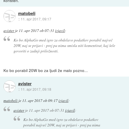
koristen.
matobeli
::
11. apr 2017, 09:17
avister
je
11. apr 2017 ob 07:31
izjavil
:
Ko bo AlphaGo med igro za obdelavo podatkov porabil največ
20W, naj se prijavi - prej pa nima smisla niti komentirat, kaj šele
govoriti o zadnji priložnosti.
Ko bo porabil 20W bo za ljudi že malo pozno...
avister
::
11. apr 2017, 09:18
matobeli
je
11. apr 2017 ob 09:17
izjavil
:
avister
je
11. apr 2017 ob 07:31
izjavil
:
Ko bo AlphaGo med igro za obdelavo podatkov
porabil največ 20W, naj se prijavi - prej pa nima