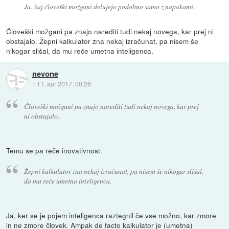
Ja. Saj človeški možgani delujejo podobno samo z napakami.
Človeški možgani pa znajo narediti tudi nekaj novega, kar prej ni
obstajalo. Žepni kalkulator zna nekaj izračunat, pa nisem še
nikogar slišal, da mu reče umetna inteligenca.
nevone
::
11. apr 2017, 00:26
Človeški možgani pa znajo narediti tudi nekaj novega, kar prej
ni obstajalo.
Temu se pa reče inovativnost.
Žepni kalkulator zna nekaj izračunat, pa nisem še nikogar slišal,
da mu reče umetna inteligenca.
Ja, ker se je pojem inteligenca raztegnil če vse možno, kar zmore
in ne zmore človek. Ampak de facto kalkulator je (umetna)