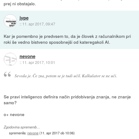
prej ni obstajalo.
jype
::
11. apr 2017, 09:47
Kar je pomembno je predvsem to, da je človek z računalnikom pri
roki še vedno bistveno sposobnejši od kateregakoli AI.
nevone
::
11. apr 2017, 10:01
Seveda je. Če zna, potem se je tudi učil. Kalkulator se ne uči.
Se pravi inteligenco definira način pridobivanja znanja, ne znanje
samo?
o+ nevone
Zgodovina sprememb…
spremenila:
nevone
(
11. apr 2017 ob 10:06
)