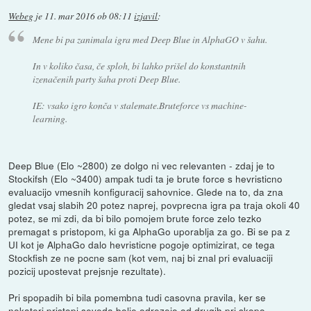
Webeg
je
11. mar 2016 ob 08:11
izjavil
:
Mene bi pa zanimala igra med Deep Blue in AlphaGO v šahu.
In v koliko časa, če sploh, bi lahko prišel do konstantnih
izenačenih party šaha proti Deep Blue.
IE: vsako igro konča v stalemate.Bruteforce vs machine-
learning.
Deep Blue (Elo ~2800) ze dolgo ni vec relevanten - zdaj je to
Stockifsh (Elo ~3400) ampak tudi ta je brute force s hevristicno
evaluacijo vmesnih konfiguracij sahovnice. Glede na to, da zna
gledat vsaj slabih 20 potez naprej, povprecna igra pa traja okoli 40
potez, se mi zdi, da bi bilo pomojem brute force zelo tezko
premagat s pristopom, ki ga AlphaGo uporablja za go. Bi se pa z
UI kot je AlphaGo dalo hevristicne pogoje optimizirat, ce tega
Stockfish ze ne pocne sam (kot vem, naj bi znal pri evaluaciji
pozicij upostevat prejsnje rezultate).
Pri spopadih bi bila pomembna tudi casovna pravila, ker se
nekateri pristopi seveda bolje odrezejo od drugih pri skopo