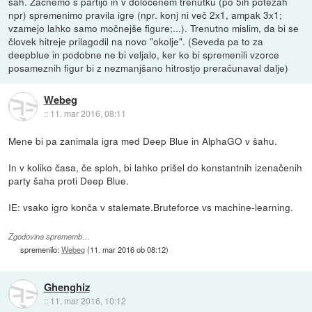
šah. Začnemo s partijo in v določenem trenutku (po 5ih potezah
npr) spremenimo pravila igre (npr. konj ni več 2x1, ampak 3x1;
vzamejo lahko samo močnejše figure;...). Trenutno mislim, da bi se
človek hitreje prilagodil na novo "okolje". (Seveda pa to za
deepblue in podobne ne bi veljalo, ker ko bi spremenili vzorce
posameznih figur bi z nezmanjšano hitrostjo preračunaval dalje)
Webeg
::
11. mar 2016, 08:11
Mene bi pa zanimala igra med Deep Blue in AlphaGO v šahu.
In v koliko časa, če sploh, bi lahko prišel do konstantnih izenačenih
party šaha proti Deep Blue.
IE: vsako igro konča v stalemate.Bruteforce vs machine-learning.
Zgodovina sprememb…
spremenilo:
Webeg
(
11. mar 2016 ob 08:12
)
Ghenghiz
::
11. mar 2016, 10:12