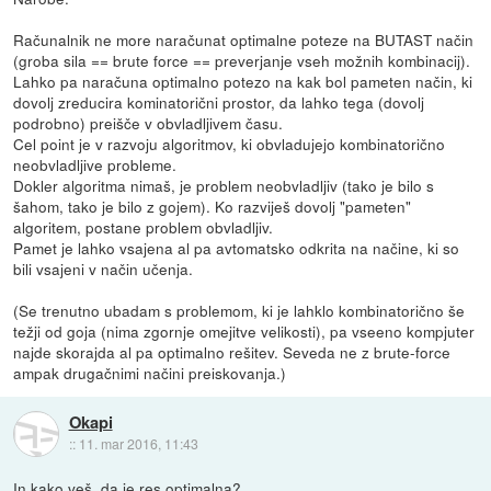
Računalnik ne more naračunat optimalne poteze na BUTAST način
(groba sila == brute force == preverjanje vseh možnih kombinacij).
Lahko pa naračuna optimalno potezo na kak bol pameten način, ki
dovolj zreducira kominatorični prostor, da lahko tega (dovolj
podrobno) preišče v obvladljivem času.
Cel point je v razvoju algoritmov, ki obvladujejo kombinatorično
neobvladljive probleme.
Dokler algoritma nimaš, je problem neobvladljiv (tako je bilo s
šahom, tako je bilo z gojem). Ko razviješ dovolj "pameten"
algoritem, postane problem obvladljiv.
Pamet je lahko vsajena al pa avtomatsko odkrita na načine, ki so
bili vsajeni v način učenja.
(Se trenutno ubadam s problemom, ki je lahklo kombinatorično še
težji od goja (nima zgornje omejitve velikosti), pa vseeno kompjuter
najde skorajda al pa optimalno rešitev. Seveda ne z brute-force
ampak drugačnimi načini preiskovanja.)
Okapi
::
11. mar 2016, 11:43
In kako veš, da je res optimalna?