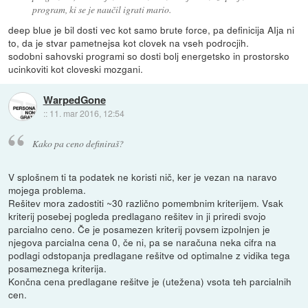
program, ki se je naučil igrati mario.
deep blue je bil dosti vec kot samo brute force, pa definicija AIja ni
to, da je stvar pametnejsa kot clovek na vseh podrocjih.
sodobni sahovski programi so dosti bolj energetsko in prostorsko
ucinkoviti kot cloveski mozgani.
WarpedGone
::
11. mar 2016, 12:54
Kako pa ceno definiraš?
V splošnem ti ta podatek ne koristi nič, ker je vezan na naravo
mojega problema.
Rešitev mora zadostiti ~30 različno pomembnim kriterijem. Vsak
kriterij posebej pogleda predlagano rešitev in ji priredi svojo
parcialno ceno. Če je posamezen kriterij povsem izpolnjen je
njegova parcialna cena 0, če ni, pa se naračuna neka cifra na
podlagi odstopanja predlagane rešitve od optimalne z vidika tega
posameznega kriterija.
Končna cena predlagane rešitve je (utežena) vsota teh parcialnih
cen.