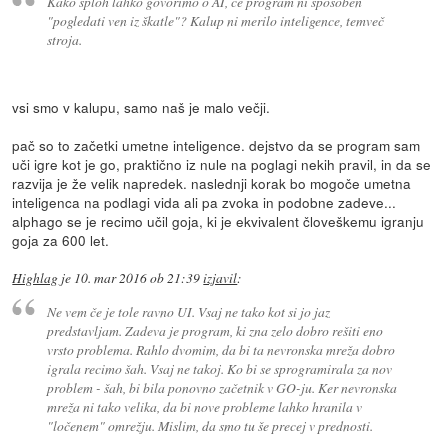
Kako sploh lahko govorimo o AI, če program ni sposoben
"pogledati ven iz škatle"? Kalup ni merilo inteligence, temveč
stroja.
vsi smo v kalupu, samo naš je malo večji.
pač so to začetki umetne inteligence. dejstvo da se program sam
uči igre kot je go, praktično iz nule na poglagi nekih pravil, in da se
razvija je že velik napredek. naslednji korak bo mogoče umetna
inteligenca na podlagi vida ali pa zvoka in podobne zadeve...
alphago se je recimo učil goja, ki je ekvivalent človeškemu igranju
goja za 600 let.
Highlag
je
10. mar 2016 ob 21:39
izjavil
:
Ne vem če je tole ravno UI. Vsaj ne tako kot si jo jaz
predstavljam. Zadeva je program, ki zna zelo dobro rešiti eno
vrsto problema. Rahlo dvomim, da bi ta nevronska mreža dobro
igrala recimo šah. Vsaj ne takoj. Ko bi se sprogramirala za nov
problem - šah, bi bila ponovno začetnik v GO-ju. Ker nevronska
mreža ni tako velika, da bi nove probleme lahko hranila v
"ločenem" omrežju. Mislim, da smo tu še precej v prednosti.