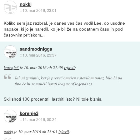
nokkj
::
10. mar 2016, 23:01
Koliko sem jaz razbral, je danes ves čas vodil Lee, do usodne
napake, ki jo je naredil, ko je bil že na dodatnem času in pod
časovnim pritiskom...
sandmodnigga
::
10. mar 2016, 23:37
korenje3
je
10. mar 2016 ob 21:59
izjavil
:
šah ni zanimiv, ker je preveč omejen s številom potez. bilo bi pa
fino če bi se naučil igrati league of legends ;)
Skillshoti 100 procentni, lasthiti isto? Ni tole biznis.
korenje3
::
11. mar 2016, 00:24
nokkj
je
10. mar 2016 ob 23:01
izjavil
: