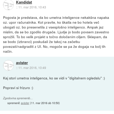
Kandidat
::
11. mar 2016, 10:43
Pogosta je predstava, da bo umetna inteligence nekakšna napaka
oz. upor računalnika. Kot pravite, ko škatla ne bo hotela več
ubogati oz. bo presenetila z vsesplošno inteligenco. Ampak jaz
mislim, da se bo zgodilo drugače. Ljudje jo bodo povsem zavestno
sprožili. To bo velik projekt s točno določenim ciljem. Sklepam, da
se bodo (izbranci) poskušali že takoj na začetku
povezati/nadgraditi z UI. No, mogoče se pa že dogaja na bolj tih
način.
avister
::
11. mar 2016, 10:49
Kaj stori umetna inteligenca, ko se vidi v "digitalnem ogledalu" :)
Popravi si frizuro :)
Zgodovina sprememb…
spremenil:
avister
(
11. mar 2016 ob 10:50
)