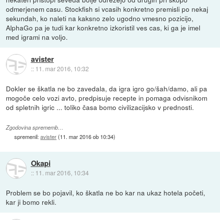
odmerjenem casu. Stockfish si vcasih konkretno premisli po nekaj
sekundah, ko naleti na kaksno zelo ugodno vmesno pozicijo,
AlphaGo pa je tudi kar konkretno izkoristil ves cas, ki ga je imel
med igrami na voljo.
avister
::
11. mar 2016, 10:32
Dokler se škatla ne bo zavedala, da igra igro go/šah/damo, ali pa
mogoče celo vozi avto, predpisuje recepte in pomaga odvisnikom
od spletnih igric ... toliko časa bomo civilizacijsko v prednosti.
Zgodovina sprememb…
spremenil:
avister
(
11. mar 2016 ob 10:34
)
Okapi
::
11. mar 2016, 10:34
Problem se bo pojavil, ko škatla ne bo kar na ukaz hotela početi,
kar ji bomo rekli.