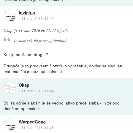
Invictus
::
11. mar 2016, 11:43
Okapi
je
11. mar 2016 ob 11:43
izjavil
:
In kako veš, da je res optimalna?
Ker je boljša od drugih?
Drugače je to predvsem filozofsko vprašanje, dokler ne sledi en
matematični dokaz optimalnosti.
Okapi
::
11. mar 2016, 11:44
Boljša od še slabših je še vedno lahko precej slaba - in zelooo
daleč od optimalne.
WarpedGone
::
11. mar 2016, 11:45