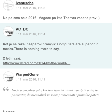
ivanuscha
::
11. mar 2016, 11:08
No pa smo sele 2016. Mogoce pa ima Thomas vseeno prav ;)
AC_DC
::
11. mar 2016, 11:34
Kot je še rekel Kasparov/Kramnik: Computers are superior in
tactics.There is nothing more to say.
2 leti nazaj:
http://www.wired.com/2014/05/the-world-...
WarpedGone
::
11. mar 2016, 11:41
Go je pomemben zato, ker ima igra tako veliko možnih potez in
postavitev, da računalnik ne more preračunati optimalne poteze
Narobe.