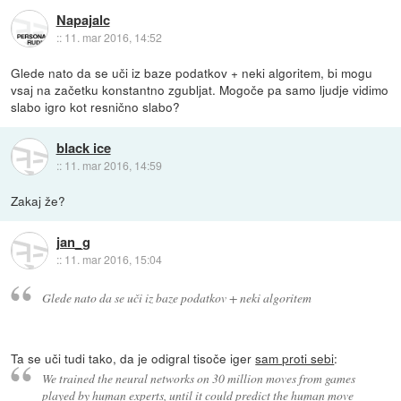
Napajalc
::
11. mar 2016, 14:52
Glede nato da se uči iz baze podatkov + neki algoritem, bi mogu
vsaj na začetku konstantno zgubljat. Mogoče pa samo ljudje vidimo
slabo igro kot resnično slabo?
black ice
::
11. mar 2016, 14:59
Zakaj že?
jan_g
::
11. mar 2016, 15:04
Glede nato da se uči iz baze podatkov + neki algoritem
Ta se uči tudi tako, da je odigral tisoče iger
sam proti sebi
:
We trained the neural networks on 30 million moves from games
played by human experts, until it could predict the human move