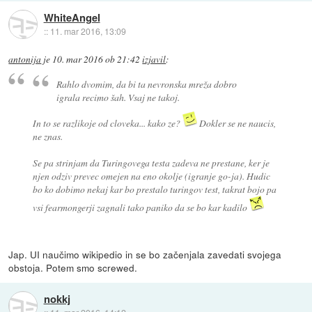
WhiteAngel
::
11. mar 2016, 13:09
antonija
je
10. mar 2016 ob 21:42
izjavil
:
Rahlo dvomim, da bi ta nevronska mreža dobro
igrala recimo šah. Vsaj ne takoj.
In to se razlikoje od cloveka... kako ze?
Dokler se ne naucis,
ne znas.
Se pa strinjam da Turingovega testa zadeva ne prestane, ker je
njen odziv prevec omejen na eno okolje (igranje go-ja). Hudic
bo ko dobimo nekaj kar bo prestalo turingov test, takrat bojo pa
vsi fearmongerji zagnali tako paniko da se bo kar kadilo
Jap. UI naučimo wikipedio in se bo začenjala zavedati svojega
obstoja. Potem smo screwed.
nokkj