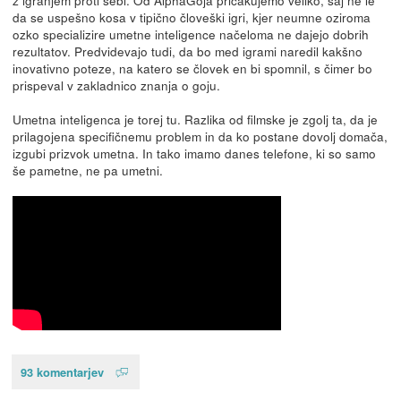
da se uspešno kosa v tipično človeški igri, kjer neumne oziroma
ozko specializire umetne inteligence načeloma ne dajejo dobrih
rezultatov. Predvidevajo tudi, da bo med igrami naredil kakšno
inovativno poteze, na katero se človek en bi spomnil, s čimer bo
prispeval v zakladnico znanja o goju.
Umetna inteligenca je torej tu. Razlika od filmske je zgolj ta, da je
prilagojena specifičnemu problem in da ko postane dovolj domača,
izgubi prizvok umetna. In tako imamo danes telefone, ki so samo
še pametne, ne pa umetni.
93 komentarjev