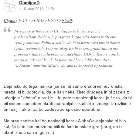
DamijanD
::
10. mar 2016, 21:54
Highlag
je
10. mar 2016 ob 21:39
izjavil
:
Ne vem če je tole ravno UI. Vsaj ne tako kot si jo jaz
predstavljam. Zadeva je program, ki zna zelo dobro rešiti eno
vrsto problema. Rahlo dvomim, da bi ta nevronska mreža dobro
igrala recimo šah. Vsaj ne takoj. Ko bi se sprogramirala za nov
problem - šah, bi bila ponovno začetnik v GO-ju. Ker nevronska
mreža ni tako velika, da bi nove probleme lahko hranila v
"ločenem" omrežju. Mislim, da smo tu še precej v prednosti.
Dejansko do tega manjka (če še ni) samo ena pred nevronska
mreža, ki bi ugotovila, da je šah nekaj čisto drugega in bi začela z
učenjem "ločeno" omrežje... In potem naslednji korak je še to, da bi
bil sistem sposoben hkrati uporabljati izkušnje in znanje iz različnih
omrežij. Takrat pa bo zadeva že splošno uporabna.
Me prav zanima kaj bo naslednji korak AlphaGo-dejansko bi bilo
kul, če bi to isto mrežo naučili še šah in ostale igre (torej, da bi
hkrati znala šah in go in...)