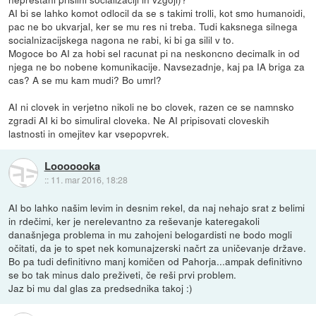
AI bi se lahko komot odlocil da se s takimi trolli, kot smo humanoidi,
pac ne bo ukvarjal, ker se mu res ni treba. Tudi kaksnega silnega
socialnizacijskega nagona ne rabi, ki bi ga silil v to.
Mogoce bo AI za hobi sel racunat pi na neskoncno decimalk in od
njega ne bo nobene komunikacije. Navsezadnje, kaj pa IA briga za
cas? A se mu kam mudi? Bo umrl?
AI ni clovek in verjetno nikoli ne bo clovek, razen ce se namnsko
zgradi AI ki bo simuliral cloveka. Ne AI pripisovati cloveskih
lastnosti in omejitev kar vsepopvrek.
Looooooka
::
11. mar 2016, 18:28
AI bo lahko našim levim in desnim rekel, da naj nehajo srat z belimi
in rdečimi, ker je nerelevantno za reševanje kateregakoli
današnjega problema in mu zahojeni belogardisti ne bodo mogli
očitati, da je to spet nek komunajzerski načrt za uničevanje države.
Bo pa tudi definitivno manj komičen od Pahorja...ampak definitivno
se bo tak minus dalo preživeti, če reši prvi problem.
Jaz bi mu dal glas za predsednika takoj :)