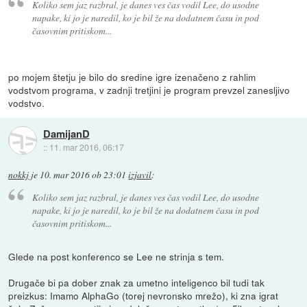
Koliko sem jaz razbral, je danes ves čas vodil Lee, do usodne
napake, ki jo je naredil, ko je bil že na dodatnem času in pod
časovnim pritiskom...
po mojem štetju je bilo do sredine igre izenačeno z rahlim
vodstvom programa, v zadnji tretjini je program prevzel zanesljivo
vodstvo.
DamijanD
::
11. mar 2016, 06:17
nokkj
je
10. mar 2016 ob 23:01
izjavil
:
Koliko sem jaz razbral, je danes ves čas vodil Lee, do usodne
napake, ki jo je naredil, ko je bil že na dodatnem času in pod
časovnim pritiskom...
Glede na post konferenco se Lee ne strinja s tem.
Drugače bi pa dober znak za umetno inteligenco bil tudi tak
preizkus: Imamo AlphaGo (torej nevronsko mrežo), ki zna igrat