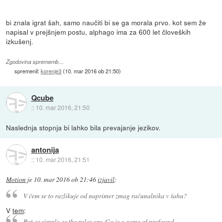
bi znala igrat šah, samo naučiti bi se ga morala prvo. kot sem že
napisal v prejšnjem postu, alphago ima za 600 let človeških
izkušenj.
Zgodovina sprememb…
spremenil:
korenje3
(
10. mar 2016 ob 21:50
)
Qcube
::
10. mar 2016, 21:50
Naslednja stopnja bi lahko bila prevajanje jezikov.
antonija
::
10. mar 2016, 21:51
Motion
je
10. mar 2016 ob 21:46
izjavil
:
V čem se to razlikuje od naprimer zmag računalnika v šahu?
V
tem
:
But as simple as the rules are, Go is a game of profound