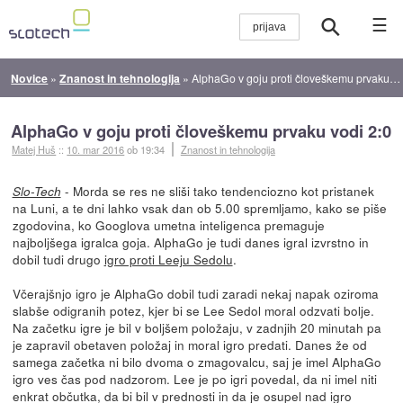
☰
Novice
»
Znanost in tehnologija
»
AlphaGo v goju proti človeškemu prvaku vodi 2:0
AlphaGo v goju proti človeškemu prvaku vodi 2:0
Matej Huš
::
10. mar 2016
ob 19:34
Znanost in tehnologija
- Morda se res ne sliši tako tendenciozno kot pristanek
Slo-Tech
na Luni, a te dni lahko vsak dan ob 5.00 spremljamo, kako se piše
zgodovina, ko Googlova umetna inteligenca premaguje
najboljšega igralca goja. AlphaGo je tudi danes igral izvrstno in
dobil tudi drugo
igro proti Leeju Sedolu
.
Včerajšnjo igro je AlphaGo dobil tudi zaradi nekaj napak oziroma
slabše odigranih potez, kjer bi se Lee Sedol moral odzvati bolje.
Na začetku igre je bil v boljšem položaju, v zadnjih 20 minutah pa
je zapravil obetaven položaj in moral igro predati. Danes že od
samega začetka ni bilo dvoma o zmagovalcu, saj je imel AlphaGo
igro ves čas pod nadzorom. Lee je po igri povedal, da ni imel niti
enkrat občutka, da bi bil v prednosti in da je osupel nad igro