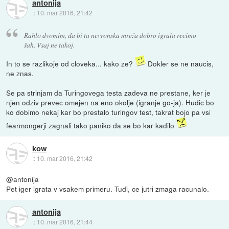
antonija
::
10. mar 2016, 21:42
Rahlo dvomim, da bi ta nevronska mreža dobro igrala recimo
šah. Vsaj ne takoj.
In to se razlikoje od cloveka... kako ze?
Dokler se ne naucis,
ne znas.
Se pa strinjam da Turingovega testa zadeva ne prestane, ker je
njen odziv prevec omejen na eno okolje (igranje go-ja). Hudic bo
ko dobimo nekaj kar bo prestalo turingov test, takrat bojo pa vsi
fearmongerji zagnali tako paniko da se bo kar kadilo
kow
::
10. mar 2016, 21:42
@antonija
Pet iger igrata v vsakem primeru. Tudi, ce jutri zmaga racunalo.
antonija
::
10. mar 2016, 21:44