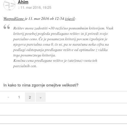
Ahim
::
11. mar 2016, 19:25
WarpedGone
je
11. mar 2016 ob 12:54
izjavil
:
Rešitev mora zadostiti ~30 različno pomembnim kriterijem. Vsak
kriterij posebej pogleda predlagano rešitev in ji priredi svojo
parcialno ceno. Če je posamezen kriterij povsem izpolnjen je
njegova parcialna cena 0, če ni, pa se naračuna neka cifra na
podlagi odstopanja predlagane rešitve od optimalne z vidika
tega posameznega kriterija.
Končna cena predlagane rešitve je (utežena) vsota teh
parcialnih cen.
In kako to nima zgornje omejitve velikosti?
«
1
2
»