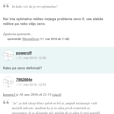
In kako veš, da je res optimalna?
Ker ima optimalna rešitev mojega problema ceno 0, vse slabše
rešitve pa neko višjo ceno.
Zgodovina sprememb…
spremenilo:
WarpedGone
(
11. mar 2016 ob 11:46
)
poweroff
::
11. mar 2016, 12:38
Kako pa ceno definiraš?
7982884e
::
11. mar 2016, 12:53
korenje3
je
10. mar 2016 ob 21:53
izjavil
:
"ai" za šah (deep blue) sploh ni bil ai, ampak računanje vseh
možnih sekvenc. medtem ko je to eden prvih resničnih ai
programov, ki se dejansko uči. mislim da je eden že prej naredil