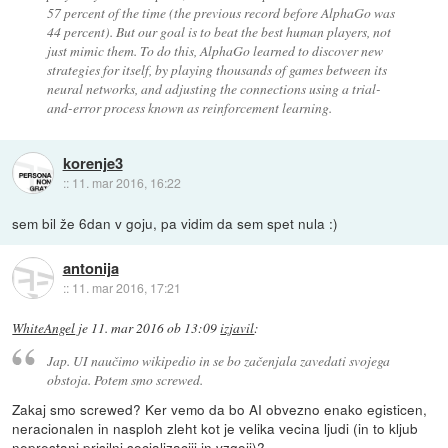
57 percent of the time (the previous record before AlphaGo was
44 percent). But our goal is to beat the best human players, not
just mimic them. To do this, AlphaGo learned to discover new
strategies for itself, by playing thousands of games between its
neural networks, and adjusting the connections using a trial-
and-error process known as reinforcement learning.
korenje3
::
11. mar 2016, 16:22
sem bil že 6dan v goju, pa vidim da sem spet nula :)
antonija
::
11. mar 2016, 17:21
WhiteAngel
je
11. mar 2016 ob 13:09
izjavil
:
Jap. UI naučimo wikipedio in se bo začenjala zavedati svojega
obstoja. Potem smo screwed.
Zakaj smo screwed? Ker vemo da bo AI obvezno enako egisticen,
neracionalen in nasploh zleht kot je velika vecina ljudi (in to kljub
neprestani prisilni socializaciji in vzgoji)?