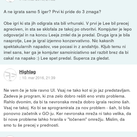
A ne igrata samo 5 iger? Prvi ki pride do 3 zmaga?
Obe igri ki sta jih odigrala sta bili vrhunski. V prvi je Lee bil precej
agreciven, in sta se sklofala ze takoj po otvoritvi. Kompjuter je lepo
odgovarjal in na koncu Leeja zmlel da je predal. Druga igra je bila
nasprotje, Lee je igral izjemno konzervativno. Nic kaksnih
spektakularnih napadov, vse pocasi in z andahtjo. Kljub temu ni
imel sans, ker ga je komjuter samoiniciativno sel razbit brez da bi
cakal na napako :) Lee spet predal. Superca za gledat.
Highlag
::
10. mar 2016, 21:39
Ne vem če je tole ravno UI. Vsaj ne tako kot si jo jaz predstavljam.
Zadeva je program, ki zna zelo dobro rešiti eno vrsto problema.
Rahlo dvomim, da bi ta nevronska mreža dobro igrala recimo šah.
Vsaj ne takoj. Ko bi se sprogramirala za nov problem - šah, bi bila
ponovno začetnik v GO-ju. Ker nevronska mreža ni tako velika, da
bi nove probleme lahko hranila v "ločenem" omrežju. Mislim, da
smo tu še precej v prednosti.