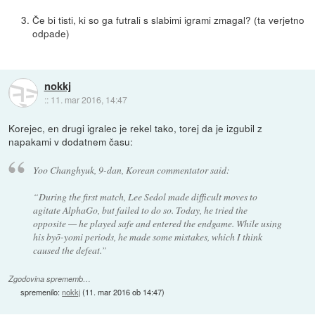
Če bi tisti, ki so ga futrali s slabimi igrami zmagal? (ta verjetno
odpade)
nokkj
::
11. mar 2016, 14:47
Korejec, en drugi igralec je rekel tako, torej da je izgubil z
napakami v dodatnem času:
Yoo Changhyuk, 9-dan, Korean commentator said:
“During the first match, Lee Sedol made difficult moves to
agitate AlphaGo, but failed to do so. Today, he tried the
opposite — he played safe and entered the endgame. While using
his byō-yomi periods, he made some mistakes, which I think
caused the defeat.”
Zgodovina sprememb…
spremenilo:
nokkj
(
11. mar 2016 ob 14:47
)