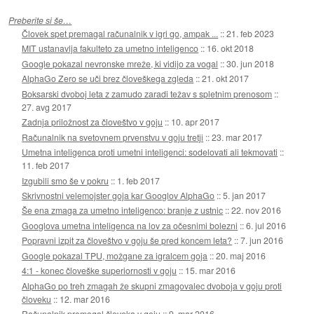
Preberite si še…
Človek spet premagal računalnik v igri go, ampak ...
::
21. feb 2023
MIT ustanavlja fakulteto za umetno inteligenco
::
16. okt 2018
Google pokazal nevronske mreže, ki vidijo za vogal
::
30. jun 2018
AlphaGo Zero se uči brez človeškega zgleda
::
21. okt 2017
Boksarski dvoboj leta z zamudo zaradi težav s spletnim prenosom
::
27. avg 2017
Zadnja priložnost za človeštvo v goju
::
10. apr 2017
Računalnik na svetovnem prvenstvu v goju tretji
::
23. mar 2017
Umetna inteligenca proti umetni inteligenci: sodelovati ali tekmovati
::
11. feb 2017
Izgubili smo še v pokru
::
1. feb 2017
Skrivnostni velemojster goja kar Googlov AlphaGo
::
5. jan 2017
Še ena zmaga za umetno inteligenco: branje z ustnic
::
22. nov 2016
Googlova umetna inteligenca na lov za očesnimi bolezni
::
6. jul 2016
Popravni izpit za človeštvo v goju še pred koncem leta?
::
7. jun 2016
Google pokazal TPU, možgane za igralcem goja
::
20. maj 2016
4:1 - konec človeške superiornosti v goju
::
15. mar 2016
AlphaGo po treh zmagah že skupni zmagovalec dvoboja v goju proti
človeku
::
12. mar 2016
Računalnik premagal človeka v goju
::
9. mar 2016