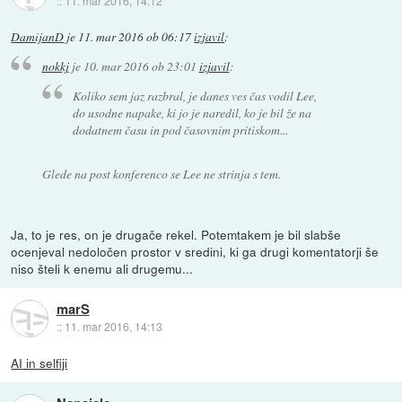
::
11. mar 2016, 14:12
DamijanD
je
11. mar 2016 ob 06:17
izjavil
:
nokkj
je
10. mar 2016 ob 23:01
izjavil
:
Koliko sem jaz razbral, je danes ves čas vodil Lee,
do usodne napake, ki jo je naredil, ko je bil že na
dodatnem času in pod časovnim pritiskom...
Glede na post konferenco se Lee ne strinja s tem.
Ja, to je res, on je drugače rekel. Potemtakem je bil slabše
ocenjeval nedoločen prostor v sredini, ki ga drugi komentatorji še
niso šteli k enemu ali drugemu...
marS
::
11. mar 2016, 14:13
AI in selfiji