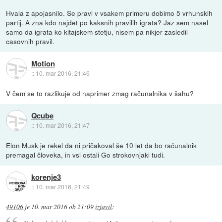
Hvala z apojasnilo. Se pravi v vsakem primeru dobimo 5 vrhunskih
partij. A zna kdo najdet po kaksnih pravilih igrata? Jaz sem nasel
samo da igrata ko kitajskem stetju, nisem pa nikjer zasledil
casovnih pravil.
Motion
::
10. mar 2016, 21:46
V čem se to razlikuje od naprimer zmag računalnika v šahu?
Qcube
::
10. mar 2016, 21:47
Elon Musk je rekel da ni pričakoval še 10 let da bo računalnik
premagal človeka, in vsi ostali Go strokovnjaki tudi.
korenje3
::
10. mar 2016, 21:49
49106
je
10. mar 2016 ob 21:09
izjavil
: