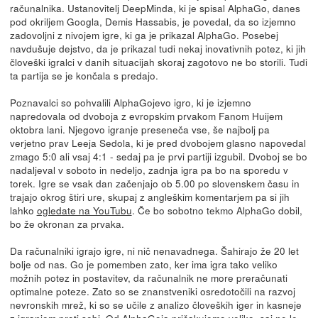
računalnika. Ustanovitelj DeepMinda, ki je spisal AlphaGo, danes
pod okriljem Googla, Demis Hassabis, je povedal, da so izjemno
zadovoljni z nivojem igre, ki ga je prikazal AlphaGo. Posebej
navdušuje dejstvo, da je prikazal tudi nekaj inovativnih potez, ki jih
človeški igralci v danih situacijah skoraj zagotovo ne bo storili. Tudi
ta partija se je končala s predajo.
Poznavalci so pohvalili AlphaGojevo igro, ki je izjemno
napredovala od dvoboja z evropskim prvakom Fanom Huijem
oktobra lani. Njegovo igranje preseneča vse, še najbolj pa
verjetno prav Leeja Sedola, ki je pred dvobojem glasno napovedal
zmago 5:0 ali vsaj 4:1 - sedaj pa je prvi partiji izgubil. Dvoboj se bo
nadaljeval v soboto in nedeljo, zadnja igra pa bo na sporedu v
torek. Igre se vsak dan začenjajo ob 5.00 po slovenskem času in
trajajo okrog štiri ure, skupaj z angleškim komentarjem pa si jih
lahko
ogledate na YouTubu
. Če bo sobotno tekmo AlphaGo dobil,
bo že okronan za prvaka.
Da računalniki igrajo igre, ni nič nenavadnega. Šahirajo že 20 let
bolje od nas. Go je pomemben zato, ker ima igra tako veliko
možnih potez in postavitev, da računalnik ne more preračunati
optimalne poteze. Zato so se znanstveniki osredotočili na razvoj
nevronskih mrež, ki so se učile z analizo človeških iger in kasneje
z igranjem proti sebi. Od AlphaGoja pričakujemo veliko, saj ne le