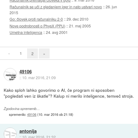
Računalnik se uči z gledanjem iger in nato ustvari novo
::
26. jun
2015
Go: človek proti računalniku 2-0
::
29. dec 2010
Nove podrobnosti o PhysX (PPU)
::
21. maj 2005
Umetna inteligenca
::
24. avg 2001
«
1
2
»
49106
::
10. mar 2016, 21:09
Kako sploh lahko govorimo o AI, če program ni sposoben
"pogledati ven iz škatle"? Kalup ni merilo inteligence, temveč stroja.
Zgodovina sprememb…
spremenilo:
49106
(
10. mar 2016 ob 21:18
)
antonija
::
10. mar 2016, 21:32