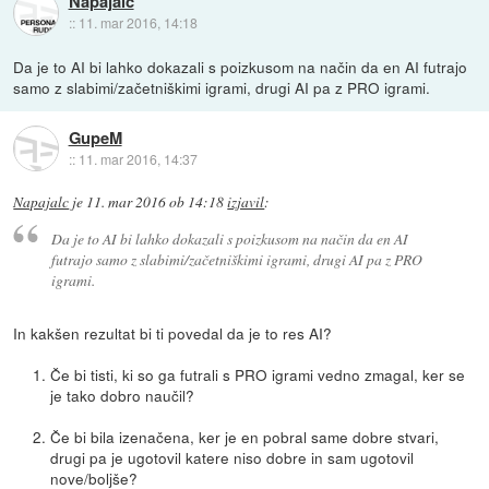
Napajalc
::
11. mar 2016, 14:18
Da je to AI bi lahko dokazali s poizkusom na način da en AI futrajo
samo z slabimi/začetniškimi igrami, drugi AI pa z PRO igrami.
GupeM
::
11. mar 2016, 14:37
Napajalc
je
11. mar 2016 ob 14:18
izjavil
:
Da je to AI bi lahko dokazali s poizkusom na način da en AI
futrajo samo z slabimi/začetniškimi igrami, drugi AI pa z PRO
igrami.
In kakšen rezultat bi ti povedal da je to res AI?
Če bi tisti, ki so ga futrali s PRO igrami vedno zmagal, ker se
je tako dobro naučil?
Če bi bila izenačena, ker je en pobral same dobre stvari,
drugi pa je ugotovil katere niso dobre in sam ugotovil
nove/boljše?