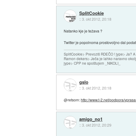
SplitCookie
::
3. okt 2012, 20:18
Natanko kje je težava ?
Twitter je popolnoma prostovoljno dal poda
SplitCookie> Prevoziš RDEČO ! jype> Ja? A
Ramon dekers> Ječa je lahko naravno okolj
jype> CPP ne spoštujem _NIKOLI_
gslo
::
3. okt 2012, 20:18
@retsom:
http://www.t-2.net/podpora/vprasan
amigo_no1
::
3. okt 2012, 20:29