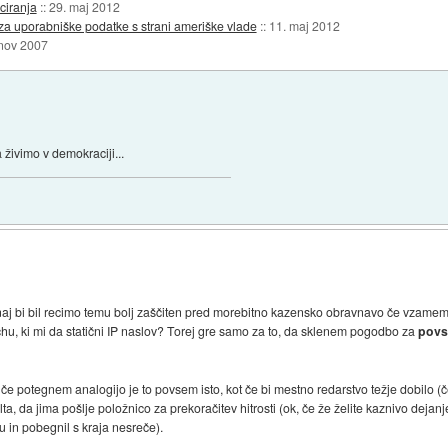
ciranja
::
29. maj 2012
 za uporabniške podatke s strani ameriške vlade
::
11. maj 2012
 nov 2007
 živimo v demokraciji...
aj bi bil recimo temu bolj zaščiten pred morebitno kazensko obravnavo če vzamem in
achu, ki mi da statični IP naslov? Torej gre samo za to, da sklenem pogodbo za
povs
e potegnem analogijo je to povsem isto, kot če bi mestno redarstvo težje dobilo (
, da jima pošlje položnico za prekoračitev hitrosti (ok, če že želite kaznivo dejanje
ču in pobegnil s kraja nesreče).