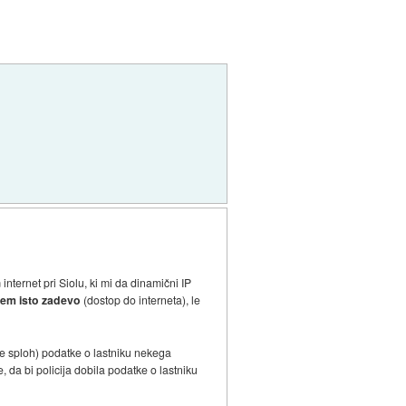
ternet pri Siolu, ki mi da dinamični IP
em isto zadevo
(dostop do interneta), le
če sploh) podatke o lastniku nekega
, da bi policija dobila podatke o lastniku