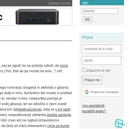
Išči:
Zadnje novice
Prijava
m, kaj se zgodi, ko se policija odloči, da
mora
Zapomni si me
ij ("hm, tole se pa morda ne sme ..") niti
arega novinarja, blogerja in aktivista v gibanju
a reda in miru, konkretno ker mosta ni prečkal
i to; vendar ni bilo; newyorška policija je
vodij gibanja, ter se odločila o njem zvesti
nov uporabnik
 računom (
@destructuremal
, zdaj že
v tuji lasti
).
pozabili geslo?
 primeru nespoštovanja zahtevka
sledile sankcije
.
 šlo
) znan kot ne najbolj državotvorno
el, da (bolj ali manj dobesedno)
nima za burek
.