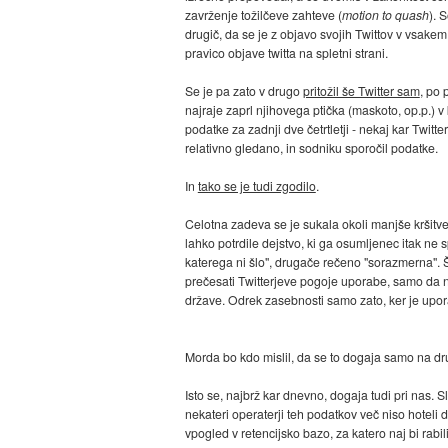
zavrženje tožilčeve zahteve (
motion to quash
). 
drugič, da se je z objavo svojih Twittov v vsakem
pravico objave twitta na spletni strani.
Se je pa zato v drugo
pritožil še Twitter sam
, po 
najraje zaprl njihovega ptička (maskoto, op.p.) v
podatke za zadnji dve četrtletji - nekaj kar Twitt
relativno gledano, in sodniku sporočil podatke.
In
tako se je tudi zgodilo
.
Celotna zadeva se je sukala okoli manjše kršitve
lahko potrdile dejstvo, ki ga osumljenec itak ne s
katerega ni šlo", drugače rečeno "sorazmerna". Še 
prečesati Twitterjeve pogoje uporabe, samo da n
države. Odrek zasebnosti samo zato, ker je upora
Morda bo kdo mislil, da se to dogaja samo na dru
Isto se, najbrž kar dnevno, dogaja tudi pri nas. 
nekateri operaterji teh podatkov več niso hoteli 
vpogled v retencijsko bazo, za katero naj bi rabi