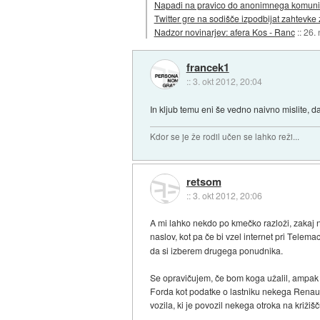
Napadi na pravico do anonimnega komuni
Twitter gre na sodišče izpodbijat zahtevke
Nadzor novinarjev: afera Kos - Ranc
::
26.
francek1
::
3. okt 2012, 20:04
In kljub temu eni še vedno naivno mislite, da
Kdor se je že rodil učen se lahko reži...
retsom
::
3. okt 2012, 20:06
A mi lahko nekdo po kmečko razloži, zakaj n
naslov, kot pa če bi vzel internet pri Telem
da si izberem drugega ponudnika.
Se opravičujem, če bom koga užalil, ampak č
Forda kot podatke o lastniku nekega Renaulta
vozila, ki je povozil nekega otroka na križiš