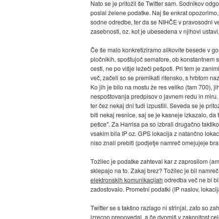
Nato se je pritožil še Twitter sam. Sodnikov odgo
poslal želene podatke. Naj še enkrat opozorimo, 
sodne odredbe, ter da se NIHČE v pravosodni veri
zasebnosti, oz. kot je ubesedena v njihovi ustavi
Če še malo konkretiziramo
slikovite
besede v gorn
pločnikih, spoštujoč semafore, ob konstantnem sp
cesti, ne po višje ležeči pešpoti. Pri tem je zanim
več, začeli so se premikati ritensko, s hrbtom naza
Ko jih je bilo na mostu že res veliko (tam 700), j
nespoštovanja predpisov o javnem redu in miru. M
ter čez nekaj dni tudi izpustili. Seveda se je pr
biti nekaj resnice, saj se je kasneje izkazalo, da 
pešce". Za Harrisa pa so izbrali drugačno taktiko. 
vsakim bila IP oz. GPS lokacija z natančno lokacijo
niso znali prebiti (podjetje namreč omejujeje br
Tožilec je podatke zahteval kar z zaprosilom (a
sklepajo na to. Zakaj brez? Tožilec je bil namre
elektronskih komunikacijah
odredba več ne bi bi
zadostovalo. Prometni podatki (IP naslov, lokacij
Twitter se s takšno razlago ni strinjal, zato so zah
izrecno prepovedal, a če dvomiš v zakonitost ce