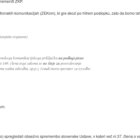
premeniti ZKP.
tronskih komunikacijah (ZEKom), ki gre skozi po hitrem postopku, zato da bomo la
ristojnim organom)
onskega komunikacijskega priključka
na podlagi pisne
i 149. člena tega zakona se
ne šteje za
posredovanje
bna sodna odredba, op.p.), četudi mora operater za izvedbo
tum.
) spregledali obsežno spremembo slovenske Ustave, v kateri več ni 37. člena o vars