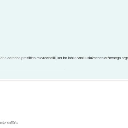
dno odredbo praktično razvrednotili, ker bo lahko vsak uslužbenec državnega organ
atke sodišču.