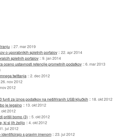
riranju
::
27. mar 2019
kov o uporabnikih spletnih portalov
::
22. apr 2014
ralcih spletnih portalov
::
9. jan 2014
za oceno ustavnosti retencije prometnih podatkov
::
6. mar 2013
3
imnega twittanja
::
2. dec 2012
:
26. nov 2012
 nov 2012
funti za iznos podatkov na nešifriranih USB ključkih
::
18. okt 2012
bo je legalno
::
13. okt 2012
. okt 2012
di prišli bomo (3)
::
5. okt 2012
 ki si jih želijo
::
4. okt 2012
31. jul 2012
 identificirajo s pravim imenom
::
23. jul 2012