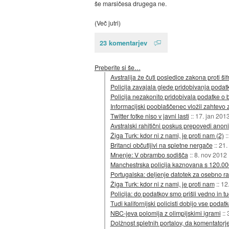
še marsičesa drugega ne.
(Več jutri)
23 komentarjev
Preberite si še…
Avstralija že čuti posledice zakona proti šif
Policija zavajala glede pridobivanja podat
Policija nezakonito pridobivala podatke o b
Informacijski pooblaščenec vložil zahtevo 
Twitter fotke niso v javni lasti
::
17. jan 201
Avstralski rahitični poskus prepovedi anon
Žiga Turk: kdor ni z nami, je proti nam (2)
:
Britanci občutljivi na spletne nergače
::
21.
Mnenje: V obrambo sodišča
::
8. nov 2012
Manchestrska policija kaznovana s 120.000 
Portugalska: deljenje datotek za osebno ra
Žiga Turk: kdor ni z nami, je proti nam
::
12
Policija: do podatkov smo prišli vedno in tu
Tudi kalifornijski policisti dobijo vse podatke,
NBC-jeva polomija z olimpijskimi igrami
::
Dolžnost spletnih portalov, da komentatorje