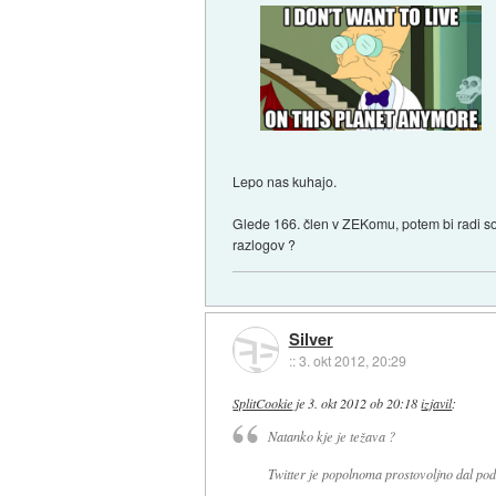
Lepo nas kuhajo.
Glede 166. člen v ZEKomu, potem bi radi so
razlogov ?
Silver
::
3. okt 2012, 20:29
SplitCookie
je
3. okt 2012 ob 20:18
izjavil
:
Natanko kje je težava ?
Twitter je popolnoma prostovoljno dal pod