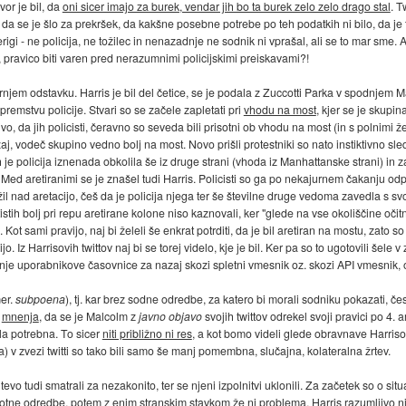
vor je bil, da
oni sicer imajo za burek, vendar jih bo ta burek zelo zelo drago stal
. T
da se je šlo za prekršek, da kakšne posebne potrebe po teh podatkih ni bilo, da je 
gi - ne policija, ne tožilec in nenazadnje ne sodnik ni vprašal, ali se to mar sme.
, pravico biti varen pred nerazumnimi policijskimi preiskavami?!
jem odstavku. Harris je bil del četice, se je podala z Zuccotti Parka v spodnjem M
remstvu policije. Stvari so se začele zapletati pri
vhodu na most
, kjer se je skupin
ivo, da jih policisti, čeravno so seveda bili prisotni ob vhodu na most (in s polnimi že
j, vodeč skupino vedno bolj na most. Novo prišli protestniki so nato instiktivno sledil
ih je policija iznenada obkolila še iz druge strani (vhoda iz Manhattanske strani) in
ed aretiranimi se je znašel tudi Harris. Policisti so ga po nekajurnem čakanju odpe
itožil nad aretacijo, češ da je policija njega ter še številne druge vedoma zavedla s
tistih bolj pri repu aretirane kolone niso kaznovali, ker "glede na vse okoliščine očit
Kot sami pravijo, naj bi želeli še enkrat potrditi, da je bil aretiran na mostu, zato so
. Iz Harrisovih twittov naj bi se torej videlo, kje je bil. Ker pa so to ugotovili šele 
anje uporabnikove časovnice za nazaj skozi spletni vmesnik oz. skozi API vmesnik, o
mer.
subpoena
), tj. kar brez sodne odredbe, za katero bi morali sodniku pokazati, čes
č
mnenja
, da se je Malcolm z
javno objavo
svojih twittov odrekel svoji pravici po 4
la potrebna. To sicer
niti približno ni res
, a kot bomo videli glede obravnave Harrisov
a) v zvezi twitti so tako bili samo še manj pomembna, slučajna, kolateralna žrtev.
tevo tudi smatrali za nezakonito, ter se njeni izpolnitvi uklonili. Za začetek so o situac
lotne odredbe, potem z enim stranskim stavkom že ni problema. Harris razumljivo ni