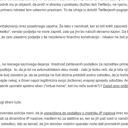
Sodnik mu je objasnil, da prvič ni stranka v postopku (tožilec teži Twitterju, ne nje
 primeru odrekel tem ustavnim pravicam. To da izhaja iz določil Twitterjevih pogojev
pričakovanju brez posebnega uspeha. Že tako v nemilosti, ker so bili kršili zapoved m
 kletko", vendar podjetja ne more zapreti, zato pa jim bo naložil denarno kazen. Da b
er, še zelo zasebno podjetje z še neizdelano finančno konstrukcijo - nikakor ne želi p
, ne resnega kaznivega dejanja. Vrednost zahtevanih podatkov za razrešitev primera 
podbija - to, da je bil na avtomobilskem delu mosta - zato je težko reči, da je bila n
bolj žalostno je, da se policija ne čuti dolžna pridobiti sodno odredbo, da jo tožilstv
ajde nekaj, s čimer napol legitimizira svojo (bržkone) vnaprej sprejeto odločitev.
bnik uporabil spletno stran ("virtual home", kot mu reče sodnik?)?
Daleč smo prišli
gi strani luže.
Slovenska policija meni, da je
upravičena do podatkov o imetniku IP naslova
brez sod
dati za dinamične IP naslove, medtem ko za statične so, ker so jih pač vzeli iz nar
li odredbo). Isto so tarnali, da jim določen mobilni operater noče dati prometnih p