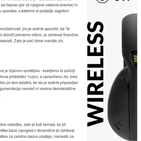
mu, pa čeprav gre za njegove ustavne pravice) in
 uporabe, s katerimi si podjetje zagotovi
olčečnosti, jim je sodnik sporočil, da "bi
i določil primerno višino, je zahteval finančne
okazati. Zato je pač izbral manjše zlo,
je izjemno vprašljiva - kvečjemu bi policiji
jihova pridobitev "nujno, a upravičeno zlo, brez
o pri tem asistira, ter da je sodnik pripravljen
 Argumentacija namreč ni vredna demokratične
.
ne odredbe, zato je tudi tarnala, ko jih
očniške baze (vpogled v dinamične je zahteval
odatkov za celotno bazno postajo, namesto za