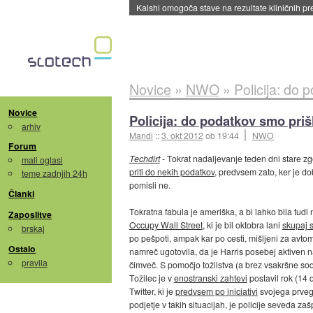
Sandisk že prodal več kot polovico SSD-jev za 
Novice
»
NWO
»
Policija: do 
Novice
Policija: do podatkov smo prišl
arhiv
Mandi
::
3. okt 2012
ob 19:44
NWO
Forum
Techdirt
- Tokrat nadaljevanje teden dni stare 
mali oglasi
priti do nekih podatkov
, predvsem zato, ker je d
teme zadnjih 24h
pomisli ne.
Članki
Tokratna fabula je ameriška, a bi lahko bila tu
Zaposlitve
Occupy Wall Street
, ki je bil oktobra lani
skupaj s
brskaj
po pešpoti, ampak kar po cesti, mišljeni za avtomo
Ostalo
namreč ugotovila, da je Harris posebej aktiven na 
pravila
čimveč. S pomočjo tožilstva (a brez vsakršne sod
Tožilec je v
enostranski zahtevi
postavil rok (14 
Twitter, ki je
predvsem po iniciativi
svojega prvega
podjetje v takih situacijah, je policije seveda za