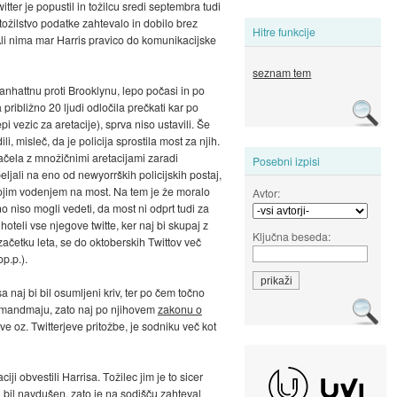
witter je popustil in tožilcu sredi septembra tudi
tožilstvo podatke zahtevalo in dobilo brez
Hitre funkcije
 Ali nima mar Harris pravico do komunikacijske
seznam tem
anhattnu proti Brooklynu, lepo počasi in po
a približno 20 ljudi odločila prečkati kar po
pi vezic za aretacije), sprva niso ustavili. Še
i, misleč, da je policija sprostila most za njih.
 začela z množičnimi aretacijami zaradi
Posebni izpisi
ljali na eno od newyorrških policijskih postaj,
 svojim vodenjem na most. Na tem je že moralo
Avtor:
no niso mogli vedeti, da most ni odprt tudi za
 hoteli vse njegove twitte, ker naj bi skupaj z
Ključna beseda:
v začetku leta, se do oktoberskih Twittov več
p.p.).
a naj bi bil osumljeni kriv, ter po čem točno
. amandmaju, zato naj po njihovem
zakonu o
e oz. Twitterjeve pritožbe, je sodniku več kot
iji obvestili Harrisa. Tožilec jim je to sicer
 bil navdušen, zato je na sodišču zahteval