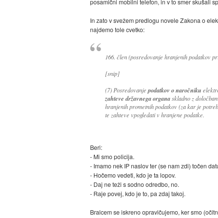
posamični mobilni telefon, in v to smer skušali s
In zato v svežem predlogu novele Zakona o elek
najdemo tole cvetko:
166. člen (posredovanje hranjenih podatkov p
[snip]
(7) Posredovanje
podatkov o naročniku
elektr
zahteve državnega organa
skladno z določbam
hranjenih prometnih podatkov (za kar je potre
te zahteve vpogledati v hranjene podatke.
Beri:
- Mi smo policija.
- Imamo nek IP naslov ter (se nam zdi) točen da
- Hočemo vedeti, kdo je ta lopov.
- Daj ne teži s sodno odredbo, no.
- Raje povej, kdo je to, pa zdaj takoj.
Bralcem se iskreno opravičujemo, ker smo (očitno