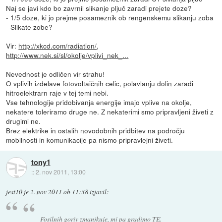
Naj se javi kdo bo zavrnil slikanje pljuč zaradi prejete doze?
- 1/5 doze, ki jo prejme posameznik ob rengenskemu slikanju zoba
- Slikate zobe?
Vir:
http://xkcd.com/radiation/
,
http://www.nek.si/sl/okolje/vplivi_nek_...
Nevednost je odličen vir strahu!
O vplivih izdelave fotovoltaičnih celic, polavlanju dolin zaradi
hitroelektrarn raje v tej temi nebi.
Vse tehnologije pridobivanja energije imajo vplive na okolje,
nekatere toleriramo druge ne. Z nekaterimi smo pripravljeni živeti z
drugimi ne.
Brez elektrike in ostalih novodobnih pridbitev na področju
mobilnosti in komunikacije pa nismo pripravlejni živeti.
tony1
::
2. nov 2011, 13:00
jest10
je
2. nov 2011 ob 11:38
izjavil
:
Fosilnih goriv zmanjkuje, mi pa gradimo TE.