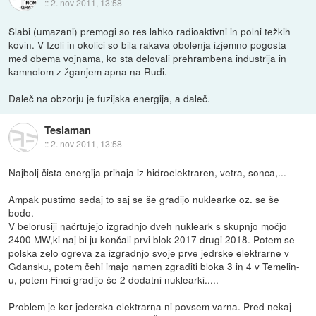
::
2. nov 2011, 13:58
Slabi (umazani) premogi so res lahko radioaktivni in polni težkih
kovin. V Izoli in okolici so bila rakava obolenja izjemno pogosta
med obema vojnama, ko sta delovali prehrambena industrija in
kamnolom z žganjem apna na Rudi.
Daleč na obzorju je fuzijska energija, a daleč.
Teslaman
::
2. nov 2011, 13:58
Najbolj čista energija prihaja iz hidroelektraren, vetra, sonca,...
Ampak pustimo sedaj to saj se še gradijo nuklearke oz. se še
bodo.
V belorusiji načrtujejo izgradnjo dveh nukleark s skupnjo močjo
2400 MW,ki naj bi ju končali prvi blok 2017 drugi 2018. Potem se
polska zelo ogreva za izgradnjo svoje prve jedrske elektrarne v
Gdansku, potem čehi imajo namen zgraditi bloka 3 in 4 v Temelin-
u, potem Finci gradijo še 2 dodatni nuklearki.....
Problem je ker jederska elektrarna ni povsem varna. Pred nekaj