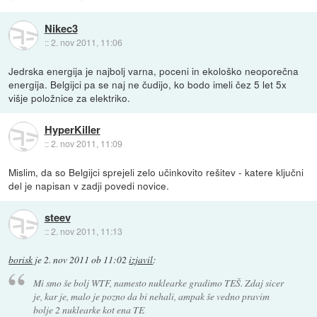
Nikec3
::
2. nov 2011, 11:06
Jedrska energija je najbolj varna, poceni in ekološko neoporečna
energija. Belgijci pa se naj ne čudijo, ko bodo imeli čez 5 let 5x
višje položnice za elektriko.
HyperKiller
::
2. nov 2011, 11:09
Mislim, da so Belgijci sprejeli zelo učinkovito rešitev - katere ključni
del je napisan v zadji povedi novice.
steev
::
2. nov 2011, 11:13
borisk
je
2. nov 2011 ob 11:02
izjavil
:
Mi smo še bolj WTF, namesto nuklearke gradimo TEŠ. Zdaj sicer
je, kar je, malo je pozno da bi nehali, ampak še vedno pravim
bolje 2 nuklearke kot ena TE