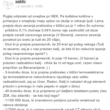
pablic
::
2. nov 2011, 12:55
Poglej odstotek od omejitve pri NEK. Pa kolikšne količine v
primerjavi z omejitvijo imajo vplive na okolje in zdravje ljudi. Letna
prejeta dozo sevanja prebivalca v bližini pa je 1 mikro Sv oziroma:
- približno 0,1% (točneje 0,04% bomo raje zaokrožili) od doze
prejete zaradi naravnega sevanja (V Sloveniji, naravno sevanje
ponekod po svetu je tudi do 20 višje),
- Dozi ki jo prejme posameznik, če 20-krat spi poleg nekoga (Tudi
mi sevamo, saj je v nas prisoten kalij. Je kdo ki bo reduciral spanje
poleg naspreotnega spola? )
- Dozi ki jo prejme posameznik, ki poje 10 banan, (V banani je
prisoten radioaktivni kalij - nihče še ni od tega umrl, razen nisem
prepričan za Banananjama ;) )
- 3-kratniku doze, ki jo prejme prebivalec v bližini termoelektrarne
(ja termoelektrarne nekontrolirano izpuščajo zelo veliko
radioaktivnosti, saj so Uran, Radon, Kalij in nekateri drugi elementi
prisotni v premogu in nato pepelu in sajah v dimu)
- 40-kratniku doze, ki jo prejmemo pri daljšem letalskem poletu (čez
ZDA, čez atlantik) - se kdo boji tega?
- 1/100 000 doze, ki znanstevno potrjeno poveča verjetnost za
rakova obolenja
- 1/7000 doze, ki jo prejme posameznik zaradi CT slikanja pljuč -