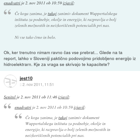
enadvatri
je
2. nov 2011 ob 10:59
izjavil
:
Če koga zanima, je
tukaj
zanimiv dokument Wuppertalskega
inšituta za podnebje, okolje in energijo, ki razpravlja o bolj
zelenih možnostih in neizkoriščenih potencialih pri nas.
Ni vse tako črno in belo.
Ok, ker trenutno nimam ravno čas vse prebrat... Glede na ta
report, lahko v Sloveniji paktično podovojimo pridobljeno energijo iz
hidroelektrarn. Kje za vraga se skrivajo te kapacitete?
jest10
::
2. nov 2011, 11:51
Senitel
je
2. nov 2011 ob 11:46
izjavil
:
enadvatri
je
2. nov 2011 ob 10:59
izjavil
:
Če koga zanima, je
tukaj
zanimiv dokument
Wuppertalskega inšituta za podnebje, okolje in
energijo, ki razpravlja o bolj zelenih možnostih in
neizkoriščenih potencialih pri nas.