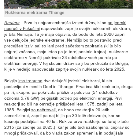
Nuklearna elektrarna Tihange
- Prva in najpomembnejša izmed držav, ki so
po jedrski
Reuters
nesreči v Fukušimi
napovedale zaprtje svojih nuklearnih elektrarn,
je bila Nemčija. Ta je maja objavila, da bodo do leta 2020 zaprli
vse delujoče jedrske elektrarne. Nemčijo bo to postavilo pred
precejšen izziv, saj so lani pred začetkom zapiranja (ki je bilo
najprej začasno, maja letos pa je torej postalo trajno), nuklearne
elektrarne v Nemčiji pokrivale 23 odstotkov vseh potreb po
električni energiji. V tej skupini držav se ji bo pridružila še Belgija,
ki je v nedeljo napovedala zaprtje svojih nukleark do leta 2025.
Belgija
ima trenutno
dve delujoči jedrski elektrarni, ki sta
postavljeni v mestih Doel in Tihange. Prva ima štiri reaktorje, druga
pa tri, skupno pa pokrivata približno polovico (54 odstotkov
oziroma 5,76 GW) belgijskih potreb po električni energiji. Prvi
reaktorji so bili na omrežje priključeni leta 1975, zadnji pa leta
1985. Belgijci
so načrtovali
, da bodo reaktorji v 20 letih
zamortizirani, zaprli pa naj bi jih po 30 letih delovanja, kar so
kasneje podaljšali na 40 let. Rok za prve reaktorje se torej izteče
2015 (za zadnje pa 2025.), kar je bilo tudi uzakonjeno, čeprav so
mnogi pričakovali, da bo vlada zakon spremenila in podaljšala