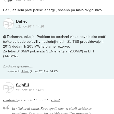
PaX, jaz sem proti jedrski energiji, vseeno pa malo dvigni nivo.
Duhec
::
2. nov 2011, 14:26
@Teslaman, tako je. Problem bo terciarni vir za nove bloke moči,
če/ko se bodo pojavili v naslednjih letih. Za TEŠ predvidevajo l.
2015 dodatnih 205 MW terciarne rezerve.
Za letos 348MW pokrivata GEN energija (200MW) in EFT
(148MW).
Zgodovina sprememb…
spremenil:
Duhec
(
2. nov 2011 ob 14:27
)
SkipEU
::
2. nov 2011, 14:31
enadvatri
je
2. nov 2011 ob 13:53
izjavil
:
In nikakor ni varna. Ko se zgodi, smo vsi videli, kakšne so
razsežnosti. Te pospravijo vse trhle statistične argumente.