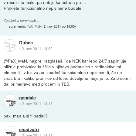
v resnici to malo, pa nek je katastrofa pa ...
Proklete funkcionalno nepismene budale.
Zgodovina sprememb…
spremenilo:
PaX_MaN
(
2. nov 2011 ob 14:05
)
Duhec
::
2. nov 2011, 14:09
@PaX_MaN, najprej razglašaš, "da NEK kar lepo 24/7 zaplinjuje
bližnje prebivalce in ščije v njihovo podtalnico z radioaktivnimi
elementi", v bistvu pa izpadeš funkcionalno nepismen ti, če ne
znaš brati koliko promilov od letno dovoljene meje je to. Zato sem ti
dal primerjavo med prdcem in TEŠ.
gendale
::
2. nov 2011, 14:18
pax_man a si ti hadalj?
enadvatri
::
2. nov 2011, 14:21