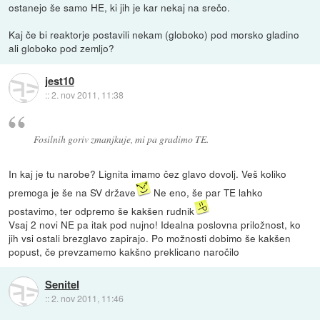
ostanejo še samo HE, ki jih je kar nekaj na srečo.
Kaj če bi reaktorje postavili nekam (globoko) pod morsko gladino
ali globoko pod zemljo?
jest10
::
2. nov 2011, 11:38
Fosilnih goriv zmanjkuje, mi pa gradimo TE.
In kaj je tu narobe? Lignita imamo čez glavo dovolj. Veš koliko
premoga je še na SV države
Ne eno, še par TE lahko
postavimo, ter odpremo še kakšen rudnik
Vsaj 2 novi NE pa itak pod nujno! Idealna poslovna priložnost, ko
jih vsi ostali brezglavo zapirajo. Po možnosti dobimo še kakšen
popust, če prevzamemo kakšno preklicano naročilo
Senitel
::
2. nov 2011, 11:46