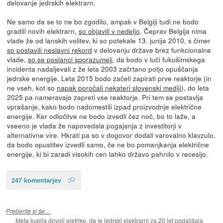
delovanje jedrskih elektrarn.
Ne samo da se to ne bo zgodilo, ampak v Belgiji tudi ne bodo
gradili novih elektrarn,
so objavili v nedeljo
. Čeprav Belgija nima
vlade že od lanskih volitev, ki so potekale 13. junija 2010, s čimer
so postavili neslavni rekord
v delovanju države brez funkcionalne
vlade,
so se poslanci sporazumeli
, da bodo v luči fukušimskega
incidenta nadaljevali z že leta 2003 začrtano potjo opuščanja
jedrske energije. Leta 2015 bodo začeli zapirati prve reaktorje (in
ne vseh, kot so
napak poročali nekateri slovenski mediji
), do leta
2025 pa nameravajo zapreti vse reaktorje. Pri tem se postavlja
vprašanje, kako bodo nadomestili izpad proizvodnje električne
energije. Ker odločitve ne bodo izvedli čez noč, bo to laže, a
vseeno je vlada že napovedala pogajanja z investitorji v
alternativne vire. Hkrati pa so v dogovor dodali varovalno klavzulo,
da bodo opustitev izvedli samo, če ne bo pomanjkanja električne
energije, ki bi zaradi visokih cen lahko državo pahnilo v recesijo.
247 komentarjev
Preberite si še…
Meta kupila dovolj eletrike, da je jedrski elektrarni za 20 let podaljšala