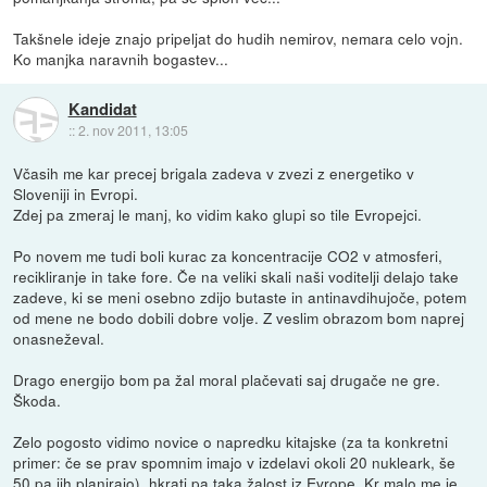
Takšnele ideje znajo pripeljat do hudih nemirov, nemara celo vojn.
Ko manjka naravnih bogastev...
Kandidat
::
2. nov 2011, 13:05
Včasih me kar precej brigala zadeva v zvezi z energetiko v
Sloveniji in Evropi.
Zdej pa zmeraj le manj, ko vidim kako glupi so tile Evropejci.
Po novem me tudi boli kurac za koncentracije CO2 v atmosferi,
recikliranje in take fore. Če na veliki skali naši voditelji delajo take
zadeve, ki se meni osebno zdijo butaste in antinavdihujoče, potem
od mene ne bodo dobili dobre volje. Z veslim obrazom bom naprej
onasneževal.
Drago energijo bom pa žal moral plačevati saj drugače ne gre.
Škoda.
Zelo pogosto vidimo novice o napredku kitajske (za ta konkretni
primer: če se prav spomnim imajo v izdelavi okoli 20 nukleark, še
50 pa jih planirajo), hkrati pa taka žalost iz Evrope. Kr malo me je