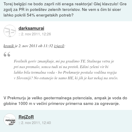
Torej belgijci ne bodo zaprli niti enega reaktorja! Glej klavzulo! Gre
zgolj za PR in potešitev zelenih teroristov. Ne vem s čim bi sicer
lahko pokrili 54% energetskih potreb?
darksamurai
::
2. nov 2011, 12:26
kronik
je
2. nov 2011 ob 11:32
izjavil
:
Fosilnih goriv zmanjkuje, mi pa gradimo TE. Stalnega vetra je
pri nas premalo, sonca tudi ni na pretek. Edini zeleni vir bi
lahko bila termalna voda - bo Prekmurje postala vodilna regija
v Sloveniji? No ostanejo še samo HE, ki jih je kar nekaj na srečo.
V Prekmurju je veliko geotermalnega potenciala, ampak je voda do
globine 1000 m v večini primerov primerna samo za ogrevanje.
RejZoR
::
2. nov 2011, 12:40