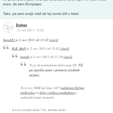
sram, da sem Evropejec.
Tako, pa sem svoje misli ob tej novici izlil v tekst.
Duhec
::
2. nov 2011, 13:23
Spock83
je
2. nov 2011 ob 12:42
izjavil
:
PaX_MaN
je
2. nov 2011 ob 12:02
izjavil
:
borisk
je
2. nov 2011 ob 11:28
izjavil
:
To je ob normalnem delovanju TE,
NE
pa izpušča samo v primeru izrednih
razmer.
To ni res. NEK kar lepo 24/7
zaplinjuje bližnje
prebivalce
in
ščije v njihovo podtalnico
z
radioaktivnimi elementi.
A ni to izredno malo? Oz. smešno malo.