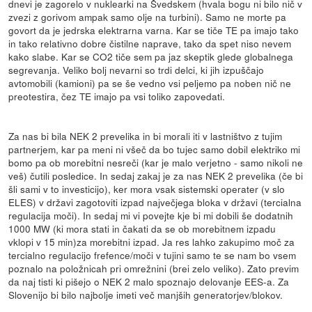
dnevi je zagorelo v nuklearki na Švedskem (hvala bogu ni bilo nič v
zvezi z gorivom ampak samo olje na turbini). Samo ne morte pa
govort da je jedrska elektrarna varna. Kar se tiče TE pa imajo tako
in tako relativno dobre čistilne naprave, tako da spet niso nevem
kako slabe. Kar se CO2 tiče sem pa jaz skeptik glede globalnega
segrevanja. Veliko bolj nevarni so trdi delci, ki jih izpuščajo
avtomobili (kamioni) pa se še vedno vsi peljemo pa noben nič ne
preotestira, čez TE imajo pa vsi toliko zapovedati.
Za nas bi bila NEK 2 prevelika in bi morali iti v lastništvo z tujim
partnerjem, kar pa meni ni všeč da bo tujec samo dobil elektriko mi
bomo pa ob morebitni nesreči (kar je malo verjetno - samo nikoli ne
veš) čutili posledice. In sedaj zakaj je za nas NEK 2 prevelika (če bi
šli sami v to investicijo), ker mora vsak sistemski operater (v slo
ELES) v državi zagotoviti izpad največjega bloka v državi (tercialna
regulacija moči). In sedaj mi vi povejte kje bi mi dobili še dodatnih
1000 MW (ki mora stati in čakati da se ob morebitnem izpadu
vklopi v 15 min)za morebitni izpad. Ja res lahko zakupimo moč za
tercialno regulacijo frefence/moči v tujini samo te se nam bo vsem
poznalo na položnicah pri omrežnini (brei zelo veliko). Zato previm
da naj tisti ki pišejo o NEK 2 malo spoznajo delovanje EES-a. Za
Slovenijo bi bilo najbolje imeti več manjših generatorjev/blokov.