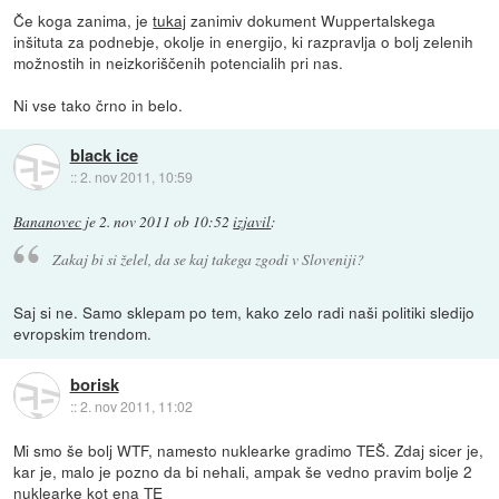
Če koga zanima, je
tukaj
zanimiv dokument Wuppertalskega
inšituta za podnebje, okolje in energijo, ki razpravlja o bolj zelenih
možnostih in neizkoriščenih potencialih pri nas.
Ni vse tako črno in belo.
black ice
::
2. nov 2011, 10:59
Bananovec
je
2. nov 2011 ob 10:52
izjavil
:
Zakaj bi si želel, da se kaj takega zgodi v Sloveniji?
Saj si ne. Samo sklepam po tem, kako zelo radi naši politiki sledijo
evropskim trendom.
borisk
::
2. nov 2011, 11:02
Mi smo še bolj WTF, namesto nuklearke gradimo TEŠ. Zdaj sicer je,
kar je, malo je pozno da bi nehali, ampak še vedno pravim bolje 2
nuklearke kot ena TE