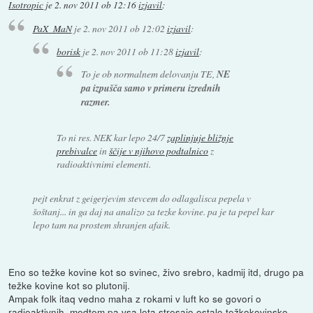
Isotropic
je
2. nov 2011 ob 12:16
izjavil
:
PaX_MaN
je
2. nov 2011 ob 12:02
izjavil
:
borisk
je
2. nov 2011 ob 11:28
izjavil
:
To je ob normalnem delovanju TE,
NE
pa izpušča samo v primeru izrednih
razmer.
To ni res. NEK kar lepo 24/7
zaplinjuje bližnje
prebivalce
in
ščije v njihovo podtalnico
z
radioaktivnimi elementi.
pejt enkrat z geigerjevim stevcem do odlagalisca pepela v
šoštanj... in ga daj na analizo za tezke kovine. pa je ta pepel kar
lepo tam na prostem shranjen afaik.
Eno so težke kovine kot so svinec, živo srebro, kadmij itd, drugo pa
težke kovine kot so plutonij.
Ampak folk itaq vedno maha z rokami v luft ko se govori o
radioaktivnih, medtem pa vsa leta stresajo ostalo težkokovinsko