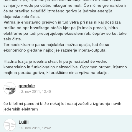
svinjarijo v vode pa očitno nikogar ne moti. Če nič ne gre narobe in
če se pravilno skladišči iztrošeno gorivo je jedrska energija
dejansko zelo čista.
Vetrna je enostavno prešvoh in tud vetra pri nas ni kaj dosti (za
razliko od npr hrvaškega otočja kjer pa jih imajo precej), hidro
elektrarne pa tudi precej zjebejo ekosistem rek, čeprav so kot take
zelo čiste.
Termoelektrarne pa so najslabša možna opcija, tud če so
ekonomično gledane najboljše razmerje inputa-outputa.
Hladna fuzija je idealna stvar, ki pa je nažalost še vedno
komercialno in funkcionalno neizvedljiva. Ogromen output, izjemno
majhna poraba goriva, ki praktično nima vpliva na okolje.
gendale
::
2. nov 2011, 12:40
če bi bli mi pametni bi že nekaj let nazaj začeli z izgradnjo novih
jederskih elektrarn
LuiIII
::
2. nov 2011, 12:42