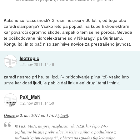
Kakšne so razsežnosti? 2 resni nesreči v 30 letih, od tega obe
zaradi šlamparije? Vsako leto pa popusti na kupe hidroelektrarn,
kar povzroči ogromno škode, ampak o tem se ne poroča. Seveda
te poškodovane hidroelektrarne so v Nikaragvi pa Surinamu,
Kongu itd. in to pač niso zanimive novice za prestrašeno javnost.
Isotropic
::
2. nov 2011, 14:46
zaradi nesrec pri he, te, ipd. (+ pridobivanje plina itd) vsako leto
umre kar dosti ljudi, je pablic dal link v eni drugi temi i think.
PaX_MaN
::
2. nov 2011, 14:50
Duhec
je
2. nov 2011 ob 14:09
izjavil
:
@PaX_MaN, najprej razglašaš, "da NEK kar lepo 24/7
zaplinjuje bližnje prebivalce in ščije v njihovo podtalnico z
radioaktivnimi elementi", v bistvu pa izpadeš funkcionalno