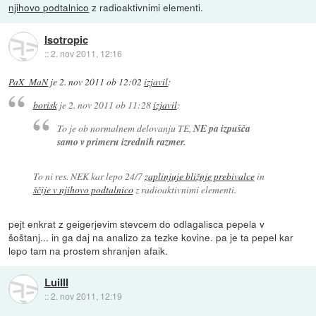
njihovo podtalnico
z radioaktivnimi elementi.
Isotropic
::
2. nov 2011, 12:16
PaX_MaN
je
2. nov 2011 ob 12:02
izjavil
:
borisk
je
2. nov 2011 ob 11:28
izjavil
:
To je ob normalnem delovanju TE,
NE pa izpušča
samo v primeru izrednih razmer.
To ni res. NEK kar lepo 24/7
zaplinjuje bližnje prebivalce
in
ščije v njihovo podtalnico
z radioaktivnimi elementi.
pejt enkrat z geigerjevim stevcem do odlagalisca pepela v
šoštanj... in ga daj na analizo za tezke kovine. pa je ta pepel kar
lepo tam na prostem shranjen afaik.
LuiIII
::
2. nov 2011, 12:19