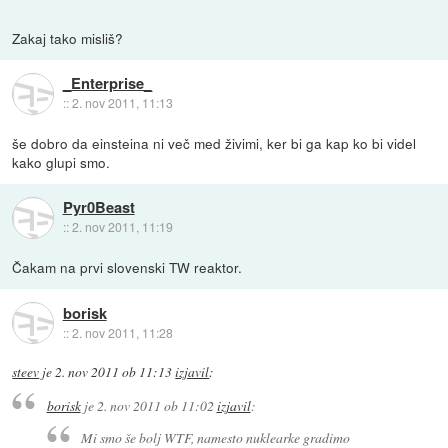
Zakaj tako misliš?
_Enterprise_
::
2. nov 2011, 11:13
še dobro da einsteina ni več med živimi, ker bi ga kap ko bi videl
kako glupi smo.
Pyr0Beast
::
2. nov 2011, 11:19
Čakam na prvi slovenski TW reaktor.
borisk
::
2. nov 2011, 11:28
steev
je
2. nov 2011 ob 11:13
izjavil
:
borisk
je
2. nov 2011 ob 11:02
izjavil
:
Mi smo še bolj WTF, namesto nuklearke gradimo