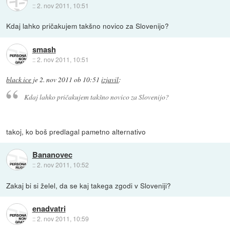
::
2. nov 2011, 10:51
Kdaj lahko pričakujem takšno novico za Slovenijo?
smash
::
2. nov 2011, 10:51
black ice
je
2. nov 2011 ob 10:51
izjavil
:
Kdaj lahko pričakujem takšno novico za Slovenijo?
takoj, ko boš predlagal pametno alternativo
Bananovec
::
2. nov 2011, 10:52
Zakaj bi si želel, da se kaj takega zgodi v Sloveniji?
enadvatri
::
2. nov 2011, 10:59