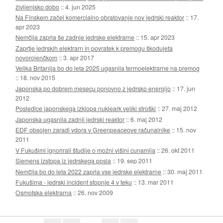
življenjsko dobo
::
4. jun 2025
Na Finskem začel komercialno obratovanje nov jedrski reaktor
::
17.
apr 2023
Nemčija zaprla še zadnje jedrske elektrarne
::
15. apr 2023
Zaprtje jedrskih elektrarn in povratek k premogu škodujeta
novorojenčkom
::
3. apr 2017
Velika Britanija bo do leta 2025 ugasnila termoelektrarne na premog
::
18. nov 2015
Japonska po dobrem mesecu ponovno z jedrsko energijo
::
17. jun
2012
Posledice japonskega izklopa nukleark veliki stroški
::
27. maj 2012
Japonska ugasnila zadnji jedrski reaktor
::
6. maj 2012
EDF obsojen zaradi vdora v Greenpeaceove računalnike
::
15. nov
2011
V Fukušimi ignorirali študije o možni višini cunamija
::
26. okt 2011
Siemens izstopa iz jedrskega posla
::
19. sep 2011
Nemčija bo do leta 2022 zaprla vse jedrske elektrarne
::
30. maj 2011
Fukušima - jedrski incident stopnje 4 v teku
::
13. mar 2011
Osmotska elektrarna
::
26. nov 2009