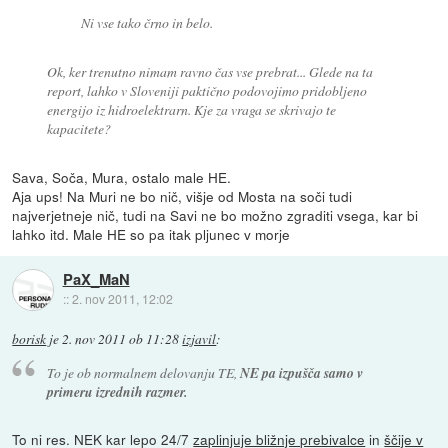
Ni vse tako črno in belo.
Ok, ker trenutno nimam ravno čas vse prebrat... Glede na ta
report, lahko v Sloveniji paktično podovojimo pridobljeno
energijo iz hidroelektrarn. Kje za vraga se skrivajo te
kapacitete?
Sava, Soča, Mura, ostalo male HE.
Aja ups! Na Muri ne bo nič, višje od Mosta na soči tudi
najverjetneje nič, tudi na Savi ne bo možno zgraditi vsega, kar bi
lahko itd. Male HE so pa itak pljunec v morje
PaX_MaN
::
2. nov 2011, 12:02
borisk
je
2. nov 2011 ob 11:28
izjavil
:
To je ob normalnem delovanju TE,
NE pa izpušča samo v
primeru izrednih razmer.
To ni res. NEK kar lepo 24/7
zaplinjuje bližnje prebivalce
in
ščije v