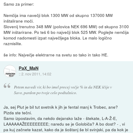
Samo za primer:
Nemčija ima navečji blok 1300 MW od skupno 137000 MW
inštalirane moči.
Slovenij trenutno 348 MW (polovica NEK 696 MW) od skupno 3100
MW inštarirane. Po teš 6 bo največji blok 525 MW. Poglejte nemčija
komod nadomesti izpat največljega bloka. Le malo logično
razmislite.
še info: Največje elektrarne na svetu so tako in tako HE.
PaX_MaN
::
2. nov 2011, 14:02
Potem navedi vir, ki bo imel precej večje % in da NEK ščije v
Savo, pardon po tvoje celo podtalnico.
Ja, sej Plut je bil tut svetnik k jih je fental manj k Trobec, ane?
Pizda ste tečni.
Samo izpostavim, da nekdo dejansko laže - štekate, L-A-Ž-E,
LAAAAAAŽEEEEEEEEE; naredu se je Golobiča? A bo dost? - , vi
pa kuj začnete kazat, kako da je šoštanj še bl svinjski, pa da kok je