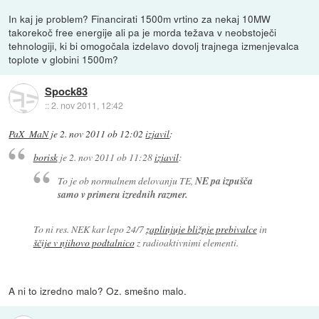
In kaj je problem? Financirati 1500m vrtino za nekaj 10MW
takorekoč free energije ali pa je morda težava v neobstoječi
tehnologiji, ki bi omogočala izdelavo dovolj trajnega izmenjevalca
toplote v globini 1500m?
Spock83
::
2. nov 2011, 12:42
PaX_MaN
je
2. nov 2011 ob 12:02
izjavil
:
borisk
je
2. nov 2011 ob 11:28
izjavil
:
To je ob normalnem delovanju TE,
NE pa izpušča
samo v primeru izrednih razmer.
To ni res. NEK kar lepo 24/7
zaplinjuje bližnje prebivalce
in
ščije v njihovo podtalnico
z radioaktivnimi elementi.
A ni to izredno malo? Oz. smešno malo.