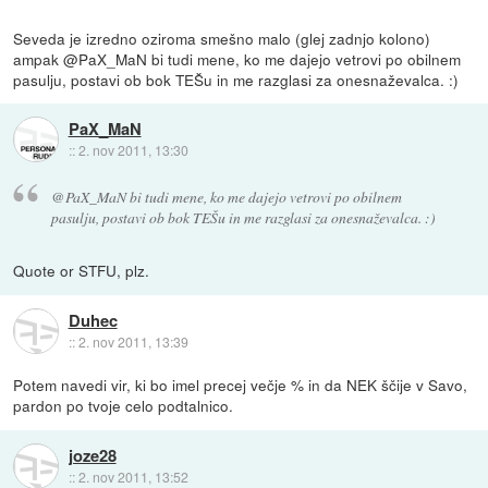
Seveda je izredno oziroma smešno malo (glej zadnjo kolono)
ampak @PaX_MaN bi tudi mene, ko me dajejo vetrovi po obilnem
pasulju, postavi ob bok TEŠu in me razglasi za onesnaževalca. :)
PaX_MaN
::
2. nov 2011, 13:30
@PaX_MaN bi tudi mene, ko me dajejo vetrovi po obilnem
pasulju, postavi ob bok TEŠu in me razglasi za onesnaževalca. :)
Quote or STFU, plz.
Duhec
::
2. nov 2011, 13:39
Potem navedi vir, ki bo imel precej večje % in da NEK ščije v Savo,
pardon po tvoje celo podtalnico.
joze28
::
2. nov 2011, 13:52