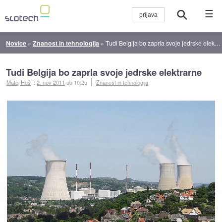
☰
Novice
»
Znanost in tehnologija
»
Tudi Belgija bo zaprla svoje jedrske elektrarne
Tudi Belgija bo zaprla svoje jedrske elektrarne
Matej Huš
::
2. nov 2011
ob 10:25
Znanost in tehnologija