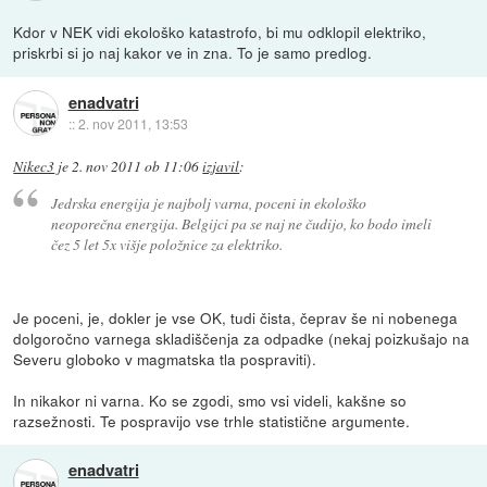
Kdor v NEK vidi ekološko katastrofo, bi mu odklopil elektriko,
priskrbi si jo naj kakor ve in zna. To je samo predlog.
enadvatri
::
2. nov 2011, 13:53
Nikec3
je
2. nov 2011 ob 11:06
izjavil
:
Jedrska energija je najbolj varna, poceni in ekološko
neoporečna energija. Belgijci pa se naj ne čudijo, ko bodo imeli
čez 5 let 5x višje položnice za elektriko.
Je poceni, je, dokler je vse OK, tudi čista, čeprav še ni nobenega
dolgoročno varnega skladiščenja za odpadke (nekaj poizkušajo na
Severu globoko v magmatska tla pospraviti).
In nikakor ni varna. Ko se zgodi, smo vsi videli, kakšne so
razsežnosti. Te pospravijo vse trhle statistične argumente.
enadvatri