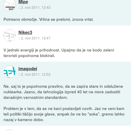
Mipe
::
2. nov 2011, 12:43
Potresno območje. Vrtina se prelomi, znova vrtat.
Nikec3
::
2. nov 2011, 12:47
V jedrski energiji je prihodnost. Upajmo da je ne bodo zeleni
teroristi popolnoma blokirali.
imagodei
::
2. nov 2011, 12:52
Ne, saj to je popolnoma pravilno, da se zapira stare in odslužene
nuklearke. Jasno, da tehnologija izpred 40 let ne more zadostiti
današnjim varnostnim standardom.
Problem je v tem, da se ne kani postavljati novih. Jaz ne vem kam
teli politiki tiščijo svoje glave, ampak če ne bo "soka", gremo lahko
nazaj v kameno dobo.