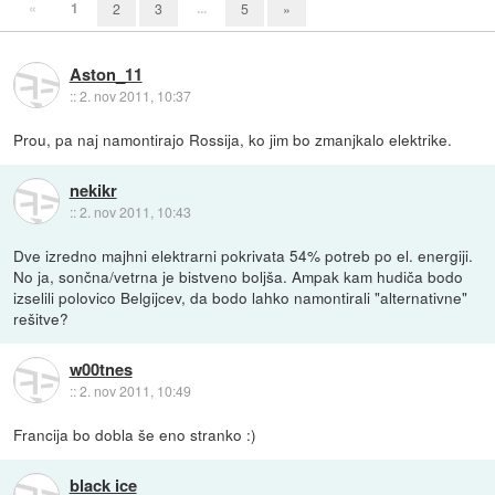
«
1
...
2
3
5
»
Aston_11
::
2. nov 2011, 10:37
Prou, pa naj namontirajo Rossija, ko jim bo zmanjkalo elektrike.
nekikr
::
2. nov 2011, 10:43
Dve izredno majhni elektrarni pokrivata 54% potreb po el. energiji.
No ja, sončna/vetrna je bistveno boljša. Ampak kam hudiča bodo
izselili polovico Belgijcev, da bodo lahko namontirali "alternativne"
rešitve?
w00tnes
::
2. nov 2011, 10:49
Francija bo dobla še eno stranko :)
black ice