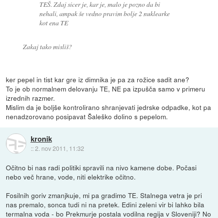
TEŠ. Zdaj sicer je, kar je, malo je pozno da bi
nehali, ampak še vedno pravim bolje 2 nuklearke
kot ena TE
Zakaj tako misliš?
ker pepel in tist kar gre iz dimnika je pa za rožice sadit ane?
To je ob normalnem delovanju TE, NE pa izpušča samo v primeru
izrednih razmer.
Mislim da je boljše kontrolirano shranjevati jedrske odpadke, kot pa
nenadzorovano posipavat Šaleško dolino s pepelom.
kronik
::
2. nov 2011, 11:32
Očitno bi nas radi politiki spravili na nivo kamene dobe. Počasi
nebo več hrane, vode, niti elektrike očitno.
Fosilnih goriv zmanjkuje, mi pa gradimo TE. Stalnega vetra je pri
nas premalo, sonca tudi ni na pretek. Edini zeleni vir bi lahko bila
termalna voda - bo Prekmurje postala vodilna regija v Sloveniji? No