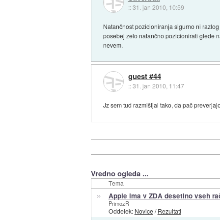
::
31. jan 2010, 10:59
Natančnost pozicioniranja sigurno ni razlog
posebej zelo natančno pozicionirati glede n
nevem.
guest #44
::
31. jan 2010, 11:47
Jz sem tud razmišljal tako, da pač preverjajo
Vredno ogleda ...
Tema
»
Apple ima v ZDA desetino vseh ra
PrimozR
Oddelek:
Novice
/
Rezultati