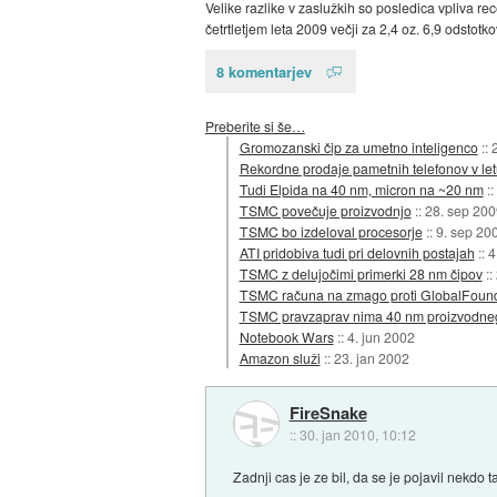
Velike razlike v zaslužkih so posledica vpliva reces
četrtletjem leta 2009 večji za 2,4 oz. 6,9 odstotko
8 komentarjev
Preberite si še…
Gromozanski čip za umetno inteligenco
::
Rekordne prodaje pametnih telefonov v le
Tudi Elpida na 40 nm, micron na ~20 nm
::
TSMC povečuje proizvodnjo
::
28. sep 200
TSMC bo izdeloval procesorje
::
9. sep 20
ATI pridobiva tudi pri delovnih postajah
::
4
TSMC z delujočimi primerki 28 nm čipov
::
TSMC računa na zmago proti GlobalFound
TSMC pravzaprav nima 40 nm proizvodne
Notebook Wars
::
4. jun 2002
Amazon služi
::
23. jan 2002
FireSnake
::
30. jan 2010, 10:12
Zadnji cas je ze bil, da se je pojavil nekdo t