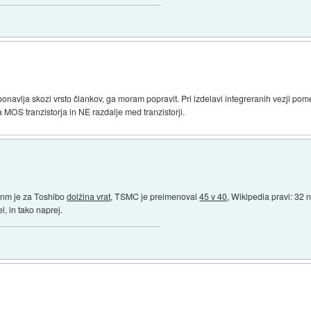
ponavlja skozi vrsto člankov, ga moram popravit. Pri izdelavi integreranih vezji 
MOS tranzistorja in NE razdalje med tranzistorji.
0 nm je za Toshibo
dolžina vrat
, TSMC je preimenoval
45 v 40
, Wikipedia pravi: 32 
l, in tako naprej.