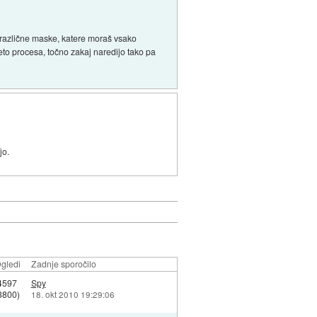
4 različne maske, katere moraš vsako
iteto procesa, točno zakaj naredijo tako pa
jo.
gledi
Zadnje sporočilo
4597
Spy
3800)
18. okt 2010 19:29:06