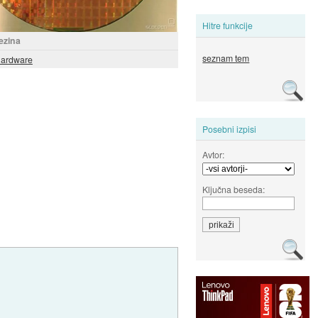
Hitre funkcije
ezina
seznam tem
ardware
Posebni izpisi
Avtor:
Ključna beseda: