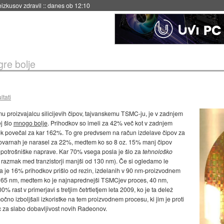
eizkusov zdravil
::
danes ob 12:10
re bolje
ltati
roizvajalcu silicijevih čipov, tajvanskemu TSMC-ju, je v zadnjem
ej šlo
mnogo bolje
. Prihodkov so imeli za 42% več kot v zadnjem
užek povečal za kar 162%. To gre predvsem na račun izdelave čipov za
v tovarnah je narasel za 22%, medtem ko so 8 oz. 15% manj čipov
e potrošniške naprave. Kar 70% vsega posla je šlo za
tehnološko
e razmak med tranzistorji manjši od 130 nm). Če si ogledamo le
a je 16% prihodkov prišlo od rezin, izdelanih v 90 nm-proizvodnem
ih 65 nm, medtem ko je najnaprednejši TSMCjev proces, 40 nm,
 rast v primerjavi s tretjim četrtletjem leta 2009, ko je ta delež
čno izboljšali izkoristke na tem proizvodnem procesu, ki jim je proti
c za slabo dobavljivost novih Radeonov.