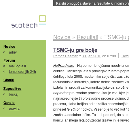
Kalshi omogoča stave na rezultate kliničnih pr
Novice
»
Rezultati
»
TSMC-ju g
Novice
TSMC-ju gre bolje
arhiv
Primož Resman
::
30. jan 2010
ob 07:33
Rezu
Forum
HotHardware
- Najpomembnejšemu neodvisnemu p
mali oglasi
četrtletju lanskega leta v primerjavi z letom popr
teme zadnjih 24h
četrtletju leta 2008, medtem ko se je čisti zasl
Članki
računalniško industrijo, katere delež izdelave 
izdelali in prodali za komunikacijske oz. splošn
Zaposlitve
napredne
proizvodne procese (kar je vse, kjer j
brskaj
najnaprednejše tri proizvodne procese vidimo, d
Ostalo
procesu, slaba tretjina od nekoliko naprednejš
pravila
prinesel
le
9% prihodkov. Vseeno je to več kot 100%
znašal 4 odstotne točke. To tudi pomeni, da so mo
koncu lanskega leta povzročal težave in je krive