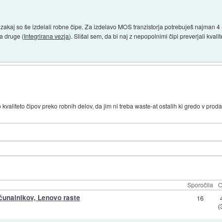
 zakaj so še izdelali robne čipe. Za izdelavo MOS tranzistorja potrebuješ najman 
a druge (
Integrirana vezja
). Slišal sem, da bi naj z nepopolnimi čipi preverjali kval
 kvaliteto čipov preko robnih delov, da jim ni treba waste-at ostalih ki gredo v proda
Sporočila
O
čunalnikov, Lenovo raste
16
(