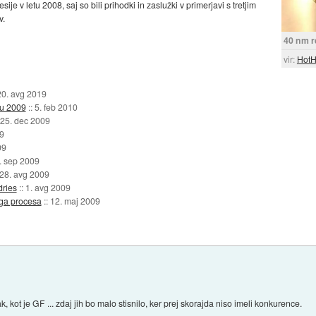
ije v letu 2008, saj so bili prihodki in zaslužki v primerjavi s tretjim
v.
40 nm r
vir:
HotH
20. avg 2019
tu 2009
::
5. feb 2010
25. dec 2009
9
09
. sep 2009
28. avg 2009
ries
::
1. avg 2009
ga procesa
::
12. maj 2009
ak, kot je GF ... zdaj jih bo malo stisnilo, ker prej skorajda niso imeli konkurence.