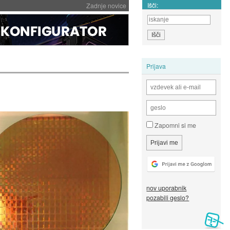
Išči:
Zadnje novice
Prijava
Zapomni si me
nov uporabnik
pozabili geslo?