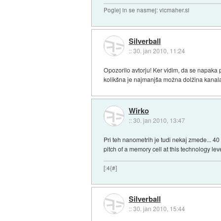
Poglej in se nasmej: vicmaher.si
Silverball
::
30. jan 2010, 11:24
Opozorilo avtorju! Ker vidim, da se napaka 
kolikšna je najmanjša možna dolžina kanala 
Wirko
::
30. jan 2010, 13:47
Pri teh nanometrih je tudi nekaj zmede... 4
pitch of a memory cell at this technology leve
[:4{#]
Silverball
::
30. jan 2010, 15:44