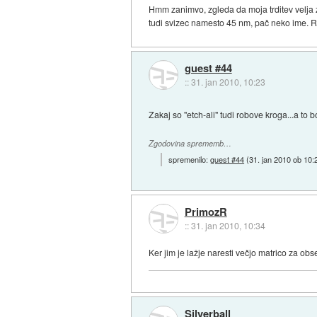
Hmm zanimvo, zgleda da moja trditev velja z
tudi svizec namesto 45 nm, pač neko ime. Re
guest #44
::
31. jan 2010, 10:23
Zakaj so "etch-ali" tudi robove kroga...a to 
Zgodovina sprememb…
spremenilo:
guest #44
(
31. jan 2010 ob 10:
PrimozR
::
31. jan 2010, 10:34
Ker jim je lažje naresti večjo matrico za obs
Silverball