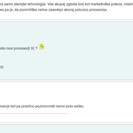
a samo starejše tehnologije. Vse skupaj zgleda bolj kot marketinška poteza, misli
s pa je, da pomniliške celice zasedejo skoraj polovico procesorja.
bodo novi procesorji X( ?
23
)
evanje kot pa pravilno pozicionirati ravno prav veliko.