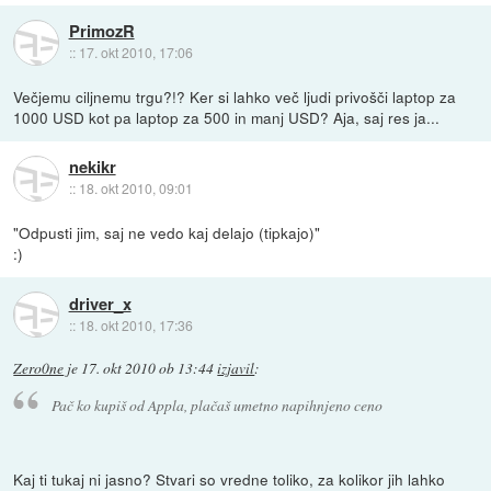
PrimozR
::
17. okt 2010, 17:06
Večjemu ciljnemu trgu?!? Ker si lahko več ljudi privošči laptop za
1000 USD kot pa laptop za 500 in manj USD? Aja, saj res ja...
nekikr
::
18. okt 2010, 09:01
"Odpusti jim, saj ne vedo kaj delajo (tipkajo)"
:)
driver_x
::
18. okt 2010, 17:36
Zero0ne
je
17. okt 2010 ob 13:44
izjavil
:
Pač ko kupiš od Appla, plačaš umetno napihnjeno ceno
Kaj ti tukaj ni jasno? Stvari so vredne toliko, za kolikor jih lahko