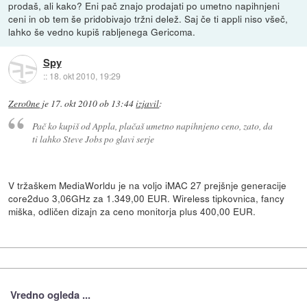
prodaš, ali kako? Eni pač znajo prodajati po umetno napihnjeni
ceni in ob tem še pridobivajo tržni delež. Saj če ti appli niso všeč,
lahko še vedno kupiš rabljenega Gericoma.
Spy
::
18. okt 2010, 19:29
Zero0ne
je
17. okt 2010 ob 13:44
izjavil
:
Pač ko kupiš od Appla, plačaš umetno napihnjeno ceno, zato, da
ti lahko Steve Jobs po glavi serje
V tržaškem MediaWorldu je na voljo iMAC 27 prejšnje generacije
core2duo 3,06GHz za 1.349,00 EUR. Wireless tipkovnica, fancy
miška, odličen dizajn za ceno monitorja plus 400,00 EUR.
Vredno ogleda ...