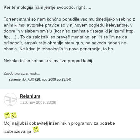
Ker tehnologija nam jemlje svobodo, right ....
Torrent strani so nam končno ponudile vso multimedijsko vsebino z
enim klimo, avtorske pravice so v njihovem pogledu irelevantne, v
dobre in v slabem smislu (kot niso zanimale tistega ki je izumil http,
ftp, ...) . To da založniki so preveč mentalno leni in se jim ne da
prilagodit, ampak raje ohranijo statu quo, pa seveda noben ne
obsoja. Ne kriva je tehnologija in nova generacija, to bo.
Nekako toliko kot so krivi avti za propad kočij.
Zgodovina sprememb…
spremenilo:
ABX
(
26. nov 2009 ob 23:54
)
Relanium
::
26. nov 2009, 23:36
Moj najljubši dobavitelj inženirskih programov za potrebe
izobraževanja