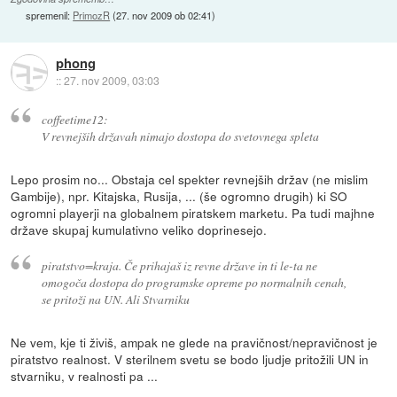
spremenil:
PrimozR
(
27. nov 2009 ob 02:41
)
phong
::
27. nov 2009, 03:03
coffeetime12:
V revnejših državah nimajo dostopa do svetovnega spleta
Lepo prosim no... Obstaja cel spekter revnejših držav (ne mislim
Gambije), npr. Kitajska, Rusija, ... (še ogromno drugih) ki SO
ogromni playerji na globalnem piratskem marketu. Pa tudi majhne
države skupaj kumulativno veliko doprinesejo.
piratstvo=kraja. Če prihajaš iz revne države in ti le-ta ne
omogoča dostopa do programske opreme po normalnih cenah,
se pritoži na UN. Ali Stvarniku
Ne vem, kje ti živiš, ampak ne glede na pravičnost/nepravičnost je
piratstvo realnost. V sterilnem svetu se bodo ljudje pritožili UN in
stvarniku, v realnosti pa ...