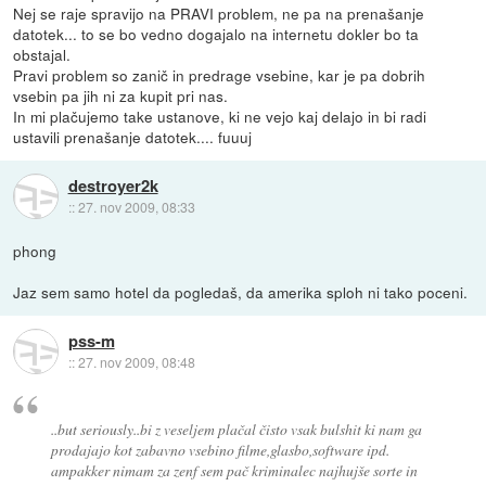
Nej se raje spravijo na PRAVI problem, ne pa na prenašanje
datotek... to se bo vedno dogajalo na internetu dokler bo ta
obstajal.
Pravi problem so zanič in predrage vsebine, kar je pa dobrih
vsebin pa jih ni za kupit pri nas.
In mi plačujemo take ustanove, ki ne vejo kaj delajo in bi radi
ustavili prenašanje datotek.... fuuuj
destroyer2k
::
27. nov 2009, 08:33
phong
Jaz sem samo hotel da pogledaš, da amerika sploh ni tako poceni.
pss-m
::
27. nov 2009, 08:48
..but seriously..bi z veseljem plačal čisto vsak bulshit ki nam ga
prodajajo kot zabavno vsebino filme,glasbo,software ipd.
ampakker nimam za zenf sem pač kriminalec najhujše sorte in