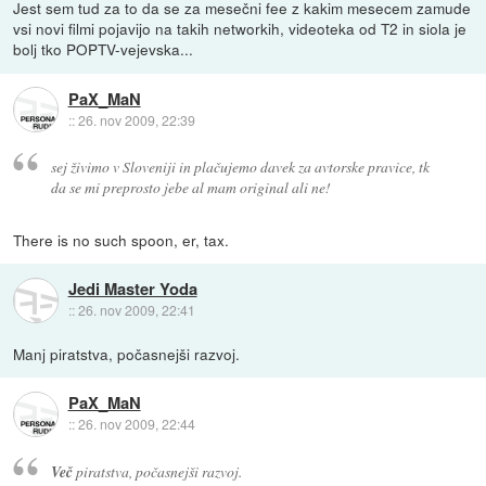
Jest sem tud za to da se za mesečni fee z kakim mesecem zamude
vsi novi filmi pojavijo na takih networkih, videoteka od T2 in siola je
bolj tko POPTV-vejevska...
PaX_MaN
::
26. nov 2009, 22:39
sej živimo v Sloveniji in plačujemo davek za avtorske pravice, tk
da se mi preprosto jebe al mam original ali ne!
There is no such spoon, er, tax.
Jedi Master Yoda
::
26. nov 2009, 22:41
Manj piratstva, počasnejši razvoj.
PaX_MaN
::
26. nov 2009, 22:44
Več
piratstva, počasnejši razvoj.