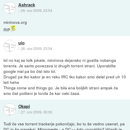
Ashrack
::
26. nov 2009, 23:54
mininova.org
RIP
uio
::
26. nov 2009, 23:54
lol no kaj se tolk jokate, mininova dejansko ni gostila nobenga
torenta. Je samo povezava iz drugih torrent strani. Uporablite
google mal pa bo čist isto lol.
Drugač pa tko kakor je en reku IRC tko kakor smo delal pred uh 10
leti hehe
Things come and things go. Je bila ena boljših strani ampak če
smo čist pošteni je tonila že kar neki časa.
Okapi
::
27. nov 2009, 00:00
Tudi če vse torrent trackerje pokončajo, bo tu še vedno usenet, pa
DC in še marsikaj. Mimogrede - a DC++ kdo uporablja? Včasih je