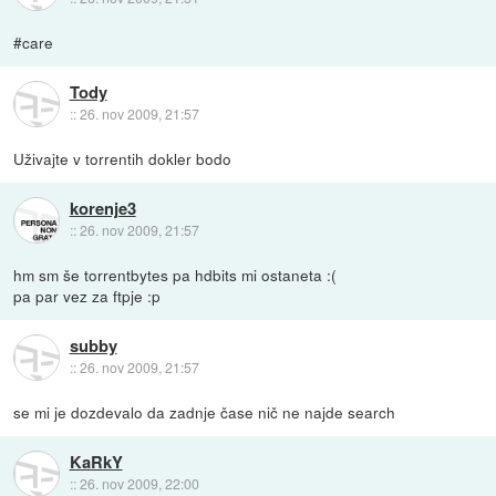
#care
Tody
::
26. nov 2009, 21:57
Uživajte v torrentih dokler bodo
korenje3
::
26. nov 2009, 21:57
hm sm še torrentbytes pa hdbits mi ostaneta :(
pa par vez za ftpje :p
subby
::
26. nov 2009, 21:57
se mi je dozdevalo da zadnje čase nič ne najde search
KaRkY
::
26. nov 2009, 22:00