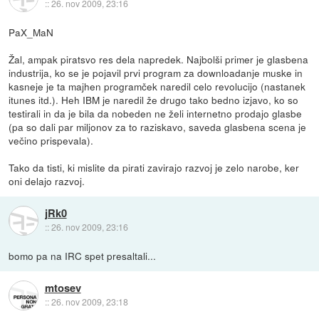
::
26. nov 2009, 23:16
PaX_MaN
Žal, ampak piratsvo res dela napredek. Najbolši primer je glasbena
industrija, ko se je pojavil prvi program za downloadanje muske in
kasneje je ta majhen programček naredil celo revolucijo (nastanek
itunes itd.). Heh IBM je naredil že drugo tako bedno izjavo, ko so
testirali in da je bila da nobeden ne želi internetno prodajo glasbe
(pa so dali par miljonov za to raziskavo, saveda glasbena scena je
večino prispevala).
Tako da tisti, ki mislite da pirati zavirajo razvoj je zelo narobe, ker
oni delajo razvoj.
jRk0
::
26. nov 2009, 23:16
bomo pa na IRC spet presaltali...
mtosev
::
26. nov 2009, 23:18