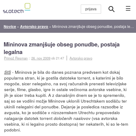
☰
Novice
»
Avtorsko pravo
»
Mininova zmanjšuje obseg ponudbe, postaja legalna
Mininova zmanjšuje obseg ponudbe, postaja
legalna
Primož Resman
::
26. nov 2009
ob 21:47
Avtorsko pravo
- Mininova je bila do danes poznana predvsem kot dokaj
SIS
popularna stran, ki je gostila datoteke torrent, s katerimi je bilo
mogoče, sicer nelegalno, na svoj računalnik prenesti televizijske
serije, filme, glasbo, igre in ostale večinoma avtorske vsebine, ki
jih je sicer treba kupiti. A z današnjim dnem se je to spremenilo,
saj so se vodilni možje Mininove uklonili Utrechtskem sodišču ter
ukinili nelegalni del ponudbe. Dejanje je posledica razsodbe iz
avgusta, ko je sodišče v nizozemskem Utrechtu prepovedalo
nalaganje datotek torrent
(vsa avtorska
določenih naslovov
vsebina, ki ni legalno prosto dostopna) ter nekaterih, ki so le-tem
podobni.