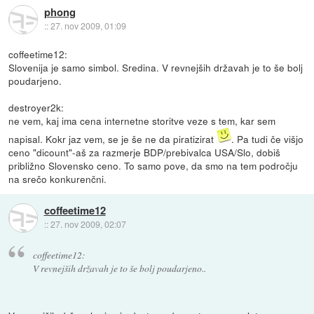
phong
::
27. nov 2009, 01:09
coffeetime12:
Slovenija je samo simbol. Sredina. V revnejših državah je to še bolj
poudarjeno.
destroyer2k:
ne vem, kaj ima cena internetne storitve veze s tem, kar sem
napisal. Kokr jaz vem, se je še ne da piratizirat
. Pa tudi če višjo
ceno "dicount"-aš za razmerje BDP/prebivalca USA/Slo, dobiš
približno Slovensko ceno. To samo pove, da smo na tem področju
na srečo konkurenčni.
coffeetime12
::
27. nov 2009, 02:07
coffeetime12:
V revnejših državah je to še bolj poudarjeno..