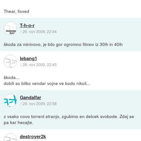
Thear, fixxed
T-h-o-r
::
26. nov 2009, 22:44
škoda za mininovo, je bilo gor ogromno filmov iz 30ih in 40ih
lebang1
::
26. nov 2009, 22:45
škoda...
dobili so bitko vendar vojne ve bodo nikoli...
Gandalfar
::
26. nov 2009, 22:58
z vsako novo torrent stranjo, zgubimo en delcek svobode. Zdaj se
pa kar hecajte.
destroyer2k