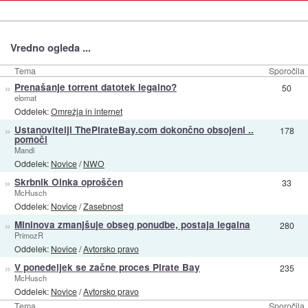
Vredno ogleda ...
Tema
Sporočila
»
Prenašanje torrent datotek legalno?
50
elomat
Oddelek:
Omrežja in internet
»
Ustanovitelji ThePirateBay.com dokončno obsojeni ..
178
pomoči
Mandi
Oddelek:
Novice
/
NWO
»
Skrbnik Oinka oproščen
33
McHusch
Oddelek:
Novice
/
Zasebnost
»
Mininova zmanjšuje obseg ponudbe, postaja legalna
280
PrimozR
Oddelek:
Novice
/
Avtorsko pravo
»
V ponedeljek se začne proces Pirate Bay
235
McHusch
Oddelek:
Novice
/
Avtorsko pravo
Tema
Sporočila