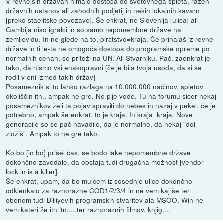
V revnejših državah nimajo dostopa do svetovnega spleta, razen
državnih ustanov ali zahodnih podjetij in nekih lokalnih kavarn
[preko staelitske povezave]. Še enkrat, ne Slovenija [ulica] ali
Gambija niso igralci in so samo nepomembne države na
zemljevidu. In ne glede na to, piratstvo=kraja. Če prihajaš iz revne
države in ti le-ta ne omogoča dostopa do programske opreme po
normalnih cenah, se pritoži na UN. Ali Stvarniku. Pač, zaenkrat je
tako, da nismo vsi enakopravni [če je bila tvoja usoda, da si se
rodil v eni izmed takih držav]
Posameznik si to lahko razlaga na 10.000.000 načinov, spletov
okoliščin itn., ampak ne gre. Ne pije vode. Tu na forumu sicer nekaj
posameznikov želi ta pojav spraviti do nebes in nazaj v pekel, če je
potrebno, ampak še enkrat, to je kraja. In kraja=kraja. Nove
generacije so se pač navadile, da je normalno, da nekaj "dol
zložiš". Ampak to ne gre tako.
Ko bo [in bo] prišel čas, se bodo take nepomembne države
dokončno zavedale, da obstaja tudi drugačna možnost [vendor-
lock.in is a killer].
Še enkrat, upam, da bo mulcem iz sosednje ulice dokončno
odklenkalo za raznorazne COD1/2/3/4 in ne vem kaj še ter
obenem tudi Billiyevih programskih stvaritev ala MSOO, Win ne
vem kateri že itn itn.....ter raznoraznih filmov, knjig....