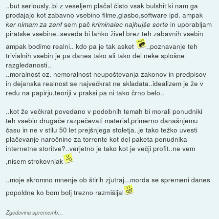
..but seriously..bi z veseljem plačal čisto vsak bulshit ki nam ga
prodajajo kot zabavno vsebino filme,glasbo,software ipd. ampak
sem pač
in uporabljam
ker nimam za zenf
kriminalec najhujše sorte
piratske vsebine..seveda bi lahko živel brez teh zabavnih vsebin
ampak bodimo realni.. kdo pa je tak asket
..poznavanje teh
trivialnih vsebin je pa danes tako ali tako del neke splošne
razgledanosti..
..moralnost oz. nemoralnost neupoštevanja zakonov in predpisov
in dejanska realnost se največkrat ne skladata..idealizem je že v
redu na papirju,teoriji v praksi pa ni tako črno belo..
..kot že večkrat povedano v podobnih temah bi morali ponudniki
teh vsebin drugače razpečevati material,primerno današnjemu
času in ne v stilu 50 let prejšnjega stoletja..je tako težko uvesti
plačevanje naročnine za torrente kot del paketa ponudnika
internetne storitve?..verjetno je tako kot je večji profit..ne vem
,nisem strokovnjak
..moje skromno mnenje ob štirih zjutraj...morda se spremeni danes
popoldne ko bom bolj trezno razmišljal
Zgodovina sprememb…