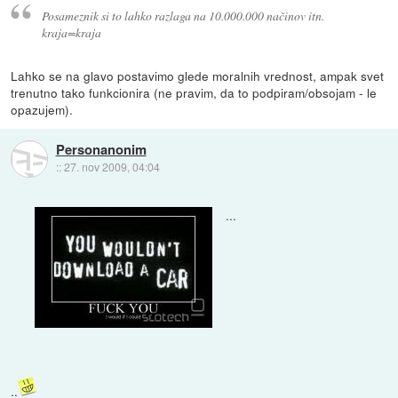
Posameznik si to lahko razlaga na 10.000.000 načinov itn.
kraja=kraja
Lahko se na glavo postavimo glede moralnih vrednost, ampak svet
trenutno tako funkcionira (ne pravim, da to podpiram/obsojam - le
opazujem).
Personanonim
::
27. nov 2009, 04:04
...
..