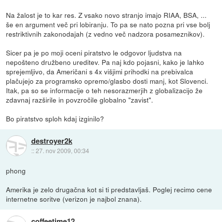
Na žalost je to kar res. Z vsako novo stranjo imajo RIAA, BSA, ...
še en argument več pri lobiranju. To pa se nato pozna pri vse bolj
restriktivnih zakonodajah (z vedno več nadzora posameznikov).
Sicer pa je po moji oceni piratstvo le odgovor ljudstva na
nepošteno družbeno ureditev. Pa naj kdo pojasni, kako je lahko
sprejemljivo, da Američani s 4x višjimi prihodki na prebivalca
plačujejo za programsko opremo/glasbo dosti manj, kot Slovenci.
Itak, pa so se informacije o teh nesorazmerjih z globalizacijo že
zdavnaj razširile in povzročile globalno "zavist".
Bo piratstvo sploh kdaj izginilo?
destroyer2k
::
27. nov 2009, 00:34
phong
Amerika je zelo drugačna kot si ti predstavljaš. Poglej recimo cene
internetne soritve (verizon je najbol znana).
coffeetime12