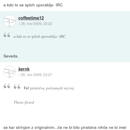
a kdo to se sploh uporablja- IRC
coffeetime12
::
26. nov 2009, 23:22
a kdo to se sploh uporablja- IRC
Seveda.
šernk
::
26. nov 2009, 23:27
Več
piratstva, počasnejši razvoj.
Thear, fixxed
se kar strinjam z originalnim...če ne bi bilo piratstva nihče ne bi imel