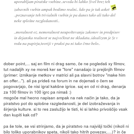
uporabljam piratske vsebine..seveda bi lahko živel brez teh
zabavnih vsebin ampak bodimo realni.. kdo pa je tak asket
..poznavanje teh trivialnih vsebin je pa danes tako ali tako del
neke splošne razgledanosti..
..moralnost oz. nemoralnost neupoštevanja zakonov in predpisov
in dejanska realnost se največkrat ne skladata..idealizem je že v
redu na papirju,teoriji v praksi pa ni tako črno belo..
dober point,... saj en film ni drag samo, če ne pogledaš xy filmov,
tut nadaljih xy ne moreš ker se "fore" nanašajo iz prejšnjih filmov
(primer: izmikanje metkov v matrici ali pa slavni botrov "make him
an offer..."). ali pa prideš na forum in ne dojemaš o čem se
pogovarjajo, če nisi igral kakšne igrice. saj en cd ni drag, denarja
za 100 filmov in 100 igrc pa nimaš :)
mogoče mal hecno napisan ampak na nek način je tako, da je
piratstvo pot do splošne razgledanosti, je del izobraževanja in
širjenja kulture. si to res zaslužijo le tisti, ki si lahko privoščijo vsak
dan kupiti kak cd?
pa še tole, se vsi strinjamo, da je piratstvo na najvišji točki (nikoli ni
bilo toliko uporabnikov speta, nikoli tako hitrih povezav,....)? in če