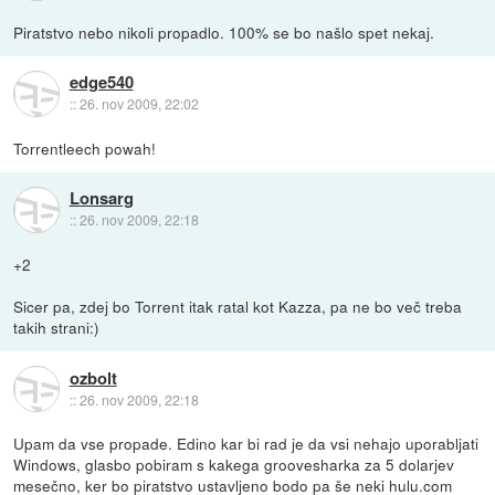
Piratstvo nebo nikoli propadlo. 100% se bo našlo spet nekaj.
edge540
::
26. nov 2009, 22:02
Torrentleech powah!
Lonsarg
::
26. nov 2009, 22:18
+2
Sicer pa, zdej bo Torrent itak ratal kot Kazza, pa ne bo več treba
takih strani:)
ozbolt
::
26. nov 2009, 22:18
Upam da vse propade. Edino kar bi rad je da vsi nehajo uporabljati
Windows, glasbo pobiram s kakega groovesharka za 5 dolarjev
mesečno, ker bo piratstvo ustavljeno bodo pa še neki hulu.com