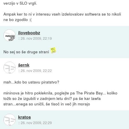
verzijo v SLO vrgli.
Ampak ker to ni v interesu vseh izdelovalcev softwera se to nikoli
ne bo zgodilo :(
iloveboobz
::
26. nov 2009, 22:19
No sej so še druge strani
šernk
::
26. nov 2009, 22:22
mah...kdo bo ustavu piratstvo?
mininova je hitro pokleknila, poglejte pa The Pirate Bay... koliko
tožb so že izgubili v zadnjem letu dni? pa še kar lawfa
stran...enega so uničli, še tisoč in več jih morajo
kratos
::
26. nov 2009, 22:29