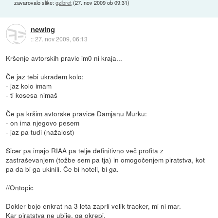
zavarovalo slike:
gzibret
(
27. nov 2009 ob 09:31
)
newing
::
27. nov 2009, 06:13
Kršenje avtorskih pravic im0 ni kraja...
Če jaz tebi ukradem kolo:
- jaz kolo imam
- ti kosesa nimaš
Če pa kršim avtorske pravice Damjanu Murku:
- on ima njegovo pesem
- jaz pa tudi (nažalost)
Sicer pa imajo RIAA pa telje definitivno več profita z
zastraševanjem (tožbe sem pa tja) in omogočenjem piratstva, kot
pa da bi ga ukinili. Če bi hoteli, bi ga.
//Ontopic
Dokler bojo enkrat na 3 leta zaprli velik tracker, mi ni mar.
Kar piratstva ne ubije, ga okrepi.