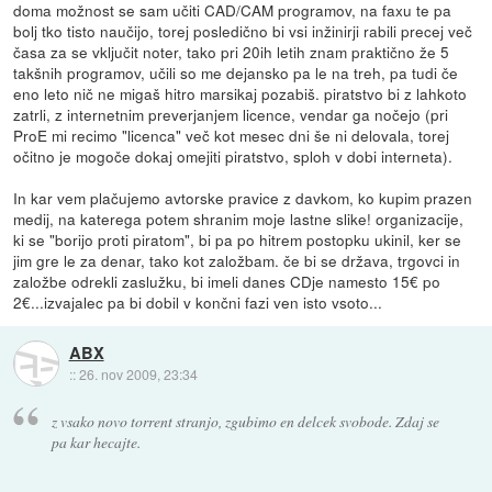
doma možnost se sam učiti CAD/CAM programov, na faxu te pa
bolj tko tisto naučijo, torej posledično bi vsi inžinirji rabili precej več
časa za se vključit noter, tako pri 20ih letih znam praktično že 5
takšnih programov, učili so me dejansko pa le na treh, pa tudi če
eno leto nič ne migaš hitro marsikaj pozabiš. piratstvo bi z lahkoto
zatrli, z internetnim preverjanjem licence, vendar ga nočejo (pri
ProE mi recimo "licenca" več kot mesec dni še ni delovala, torej
očitno je mogoče dokaj omejiti piratstvo, sploh v dobi interneta).
In kar vem plačujemo avtorske pravice z davkom, ko kupim prazen
medij, na katerega potem shranim moje lastne slike! organizacije,
ki se "borijo proti piratom", bi pa po hitrem postopku ukinil, ker se
jim gre le za denar, tako kot založbam. če bi se država, trgovci in
založbe odrekli zaslužku, bi imeli danes CDje namesto 15€ po
2€...izvajalec pa bi dobil v končni fazi ven isto vsoto...
ABX
::
26. nov 2009, 23:34
z vsako novo torrent stranjo, zgubimo en delcek svobode. Zdaj se
pa kar hecajte.