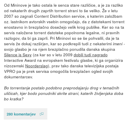
Od Mininove je tako ostala le senca stare različice, a je za razliko
od nekaterih drugih zaprtih torrent strani to še veliko. Že v letu
2007 so zagnali Content Distribution service, s katerim založbam
oz. lastnikom avtorskih vsebin omogočajo, da z datotekami torrent
enostavno in brezplačno dosežejo velik krog publike. Ker so na ta
servis naložene torrent datoteke popolnoma legalne, ni pravnih
razlogov, da bi ga zaprli. Pri Mininovi so se še pohvalili, da je ta
servis že dokaj razširjen, kar so podkrepili tudi z nekaterimi
-
imeni
svojo glasbo je na njem brezplačno ponudila danska skupina
Silence is Sexy
(za kar so v letu 2009
dobili tudi nagrado
Interactive Award na evropskem festivalu glasbe, ki ga organizira
nizozemski
Noorderslag
), prav tako danska televizijska postaja
VPRO pa je prek servisa omogočila brezplačen ogled svojih
dokumentarcev.
Bo torrentanje postalo podobno preprodajanju drog v temačnih
uličicah, kjer bodo ponudniki skrite strani, katerih življenjska doba
bo kratka?
280 komentarjev