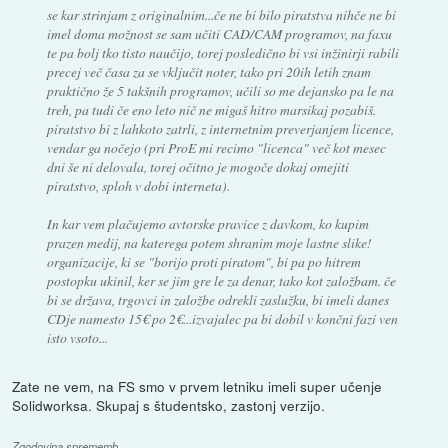
se kar strinjam z originalnim...če ne bi bilo piratstva nihče ne bi
imel doma možnost se sam učiti CAD/CAM programov, na faxu
te pa bolj tko tisto naučijo, torej posledično bi vsi inžinirji rabili
precej več časa za se vključit noter, tako pri 20ih letih znam
praktično že 5 takšnih programov, učili so me dejansko pa le na
treh, pa tudi če eno leto nič ne migaš hitro marsikaj pozabiš.
piratstvo bi z lahkoto zatrli, z internetnim preverjanjem licence,
vendar ga nočejo (pri ProE mi recimo "licenca" več kot mesec
dni še ni delovala, torej očitno je mogoče dokaj omejiti
piratstvo, sploh v dobi interneta).
In kar vem plačujemo avtorske pravice z davkom, ko kupim
prazen medij, na katerega potem shranim moje lastne slike!
organizacije, ki se "borijo proti piratom", bi pa po hitrem
postopku ukinil, ker se jim gre le za denar, tako kot založbam. če
bi se država, trgovci in založbe odrekli zaslužku, bi imeli danes
CDje namesto 15€ po 2€...izvajalec pa bi dobil v končni fazi ven
isto vsoto...
Zate ne vem, na FS smo v prvem letniku imeli super učenje
Solidworksa. Skupaj s študentsko, zastonj verzijo.
Zgodovina sprememb…