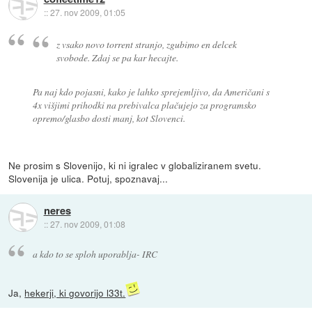
::
27. nov 2009, 01:05
z vsako novo torrent stranjo, zgubimo en delcek
svobode. Zdaj se pa kar hecajte.
Pa naj kdo pojasni, kako je lahko sprejemljivo, da Američani s
4x višjimi prihodki na prebivalca plačujejo za programsko
opremo/glasbo dosti manj, kot Slovenci.
Ne prosim s Slovenijo, ki ni igralec v globaliziranem svetu.
Slovenija je ulica. Potuj, spoznavaj...
neres
::
27. nov 2009, 01:08
a kdo to se sploh uporablja- IRC
Ja,
hekerji, ki govorijo l33t.