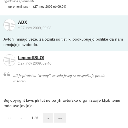
Zgodovina sprememb…
spremenil:
pss-m
(
27. nov 2009 ob 09:04
)
ABX
::
27. nov 2009, 09:03
Avtorji nimajo veze, založniki so tisti ki podkupujejo politike da nam
omejujejo svobodo.
Legend(SLO)
::
27. nov 2009, 09:46
ali je piratstvo "wrong", seveda je saj se ne spoštuje pravic
avtorjev.
Sej opyright laws jih tut ne pa jih avtorske organizacije kljub temu
rade uveljavljajo.
««
«
1
/ 6
»
»»