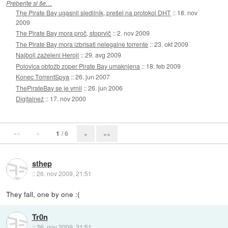
Preberite si še…
The Pirate Bay ugasnil sledilnik, prešel na protokol DHT
::
18. nov
2009
The Pirate Bay mora proč, stoprvič
::
2. nov 2009
The Pirate Bay mora izbrisati nelegalne torrente
::
23. okt 2009
Najbolj zaželeni Heroji
::
29. avg 2009
Polovica obtožb zoper Pirate Bay umaknjena
::
18. feb 2009
Konec TorrentSpya
::
26. jun 2007
ThePirateBay se je vrnil
::
26. jun 2006
Digitalnež
::
17. nov 2000
««
«
1
/ 6
»
»»
sthep
::
26. nov 2009, 21:51
They fall, one by one :(
Tr0n
::
26. nov 2009, 21:51