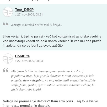
Tear_DR0P
::
27. nov 2009, 08:21
Kršenje avtorskih pravic im0 ni kraja...
ti kar verjami, trpimo pa vsi - več kot konzumiraš avtorske vsebine,
več dašavtorju vedeti da dela dobro vsebino in več mu daš pravic
in zaleta, da se bo boril za svojo zaščito
CoolBits
::
27. nov 2009, 08:23
Mininova je bila do danes poznana predvsem kot dokaj
popularna stran, ki je gostila datoteke torrent, s katerimi je bilo
mogoče,
sicer nelegalno
, na svoj računalnik prenesti televizijske
serije, filme, glasbo, igre in ostale večinoma avtorske vsebine, ki
jih je sicer treba kupiti.
Nelegalno prenašanje datotek? Kam smo prišli... sej to je bistvo
interneta... prenašanje datotek.