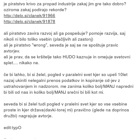
je piratstvo krivo za propad industrije zakaj jim gre tako dobro?
oziroma zakaj podirajo rekorde?
http://delo.si/clanek/91966
http://delo.si/clanek/91878
ali piratstvo zavira razvoj ali ga pospešuje? pomoje razvija, saj
nikoli ni bilo toliko vsebin (plačljivih ali zastonj)
ali je piratstvo "wrong", seveda je saj se ne spoštuje pravic
avtorjev.
ali je prav, da se kršitelje tako HUDO kaznuje in omejuje svetovni
splet.... nikako ne.
če bi lahko, bi si želel, pogled v paralelni svet kjer so upeli 10let
nazaj ukiniti nelegalni prenos podatkov in kopiranje cd-jev z
ustrahovanjem in nadzorom. me zanima koliko bolj/MANJ napredni
bi bili od nas in koliko bolj/MANJ srečni bi bili kot mi.
seveda bi si želel tudi pogled v pralelni svet kjer so vse vsebine
proste in kjer država(davki-torej mi) pravično (glede na doprinos
družbi) nagrajuje avtorje.
edit:typO