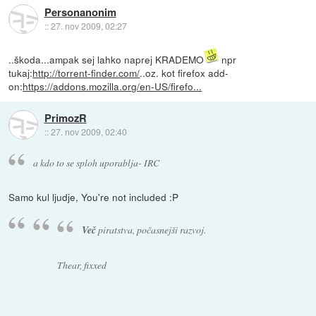
Personanonim
::
27. nov 2009, 02:27
..škoda...ampak sej lahko naprej KRADEMO
npr
tukaj:
http://torrent-finder.com/
..oz. kot firefox add-
on:
https://addons.mozilla.org/en-US/firefo...
PrimozR
::
27. nov 2009, 02:40
a kdo to se sploh uporablja- IRC
Samo kul ljudje, You're not included :P
Več
piratstva, počasnejši razvoj.
Thear, fixxed