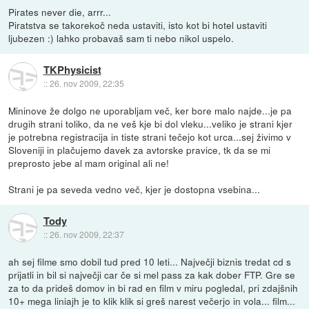
Pirates never die, arrr...
Piratstva se takorekoč neda ustaviti, isto kot bi hotel ustaviti
ljubezen :) lahko probavaš sam ti nebo nikol uspelo.
TKPhysicist
::
26. nov 2009, 22:35
Mininove že dolgo ne uporabljam več, ker bore malo najde...je pa
drugih strani toliko, da ne veš kje bi dol vleku...veliko je strani kjer
je potrebna registracija in tiste strani tečejo kot urca...sej živimo v
Sloveniji in plačujemo davek za avtorske pravice, tk da se mi
preprosto jebe al mam original ali ne!
Strani je pa seveda vedno več, kjer je dostopna vsebina...
Tody
::
26. nov 2009, 22:37
ah sej filme smo dobil tud pred 10 leti... Največji biznis tredat cd s
prijatli in bil si največji car če si mel pass za kak dober FTP. Gre se
za to da prideš domov in bi rad en film v miru pogledal, pri zdajšnih
10+ mega liniajh je to klik klik si greš narest večerjo in vola... film...