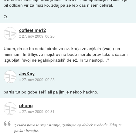
bil odličen vir za muziko, zdaj pa že lep čas nisem čekiral.
O.
coffeetime12
::
27. nov 2009, 00:20
Upam, da se bo sedaj piratstvo oz. kraja zmanjšala (vsaj!) na
minimum. In Billiyeve mojstrovine bodo morale prav tako s časom
izgubljati "svoj nelegalni/piratski" delež. In tu nastopi...?
JayKay
::
27. nov 2009, 00:23
partis tut po gobe šel? ali pa jim je nekdo hackno.
phong
::
27. nov 2009, 00:31
z vsako novo torrent stranjo, zgubimo en delcek svobode. Zdaj se
pa kar hecajte.