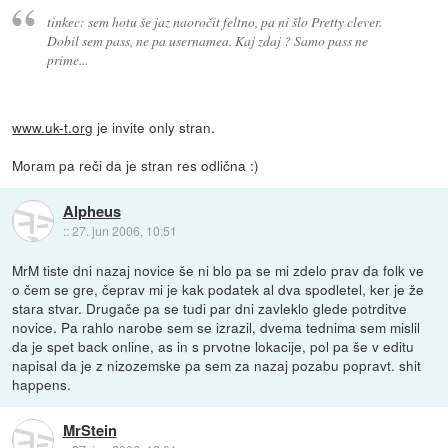
tinkec: sem hotu še jaz naoročit feltno, pa ni šlo Pretty clever.
Dobil sem pass, ne pa usernamea. Kaj zdaj ? Samo pass ne
prime...
www.uk-t.org
je invite only stran.
Moram pa reči da je stran res odlična :)
Alpheus
::
27. jun 2006, 10:51
MrM tiste dni nazaj novice še ni blo pa se mi zdelo prav da folk ve
o čem se gre, čeprav mi je kak podatek al dva spodletel, ker je že
stara stvar. Drugače pa se tudi par dni zavleklo glede potrditve
novice. Pa rahlo narobe sem se izrazil, dvema tednima sem mislil
da je spet back online, as in s prvotne lokacije, pol pa še v editu
napisal da je z nizozemske pa sem za nazaj pozabu popravt. shit
happens.
MrStein