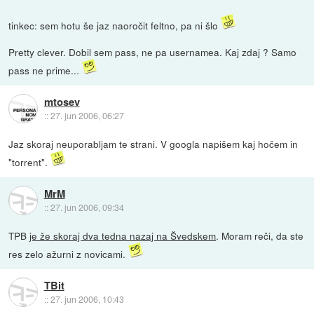
tinkec: sem hotu še jaz naoročit feltno, pa ni šlo
Pretty clever. Dobil sem pass, ne pa usernamea. Kaj zdaj ? Samo
pass ne prime...
mtosev
::
27. jun 2006, 06:27
Jaz skoraj neuporabljam te strani. V googla napišem kaj hočem in
"torrent".
MrM
::
27. jun 2006, 09:34
TPB
je že skoraj dva tedna nazaj na Švedskem
. Moram reči, da ste
res zelo ažurni z novicami.
TBit
::
27. jun 2006, 10:43