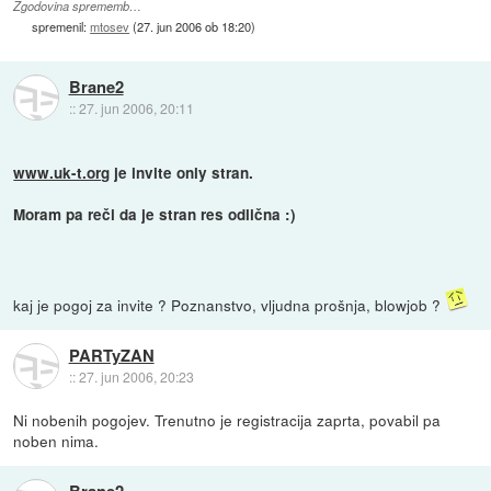
Zgodovina sprememb…
spremenil:
mtosev
(
27. jun 2006 ob 18:20
)
Brane2
::
27. jun 2006, 20:11
www.uk-t.org
je invite only stran.
Moram pa reči da je stran res odlična :)
kaj je pogoj za invite ? Poznanstvo, vljudna prošnja, blowjob ?
PARTyZAN
::
27. jun 2006, 20:23
Ni nobenih pogojev. Trenutno je registracija zaprta, povabil pa
noben nima.
Brane2