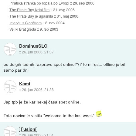
Piratska stranka bo ropala po Evropi
::
29. sep 2006
The Pirate Bay izdal film
::
31. avg 2006
The Pirate Bay je ugasnila
::
31. maj 2006
Intervju s Slončkom
::
8. nov 2004
Veliki Brat gleda
::
9. feb 2003
DominusSLO
::
26. jun 2006, 21:37
po dolgih tednih razprave spet online??? to ni res... offline je bil
samo par dni
Kami
::
26. jun 2006, 21:38
Jap tpb je že kar nekaj časa spet online.
Tota novica je v stilu "welcome to the last week"
]Fusion[
::
26. jun 2006, 21:51