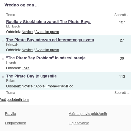
Vredno ogleda ...
Tema
Sporočila
»
Racija v Stockholmu zaradi The Pirate Baya
127
McHusch
Oddelek:
Novice
/
Avtorsko pravo
»
The Pirate Bay odrezan od internetnega sveta
27
PrimozR
Oddelek:
Novice
/
Avtorsko pravo
»
"The PirateBay Problem" in odsevi stanja
30
lmorgh
Oddelek:
Loža
»
The Pirate Bay je ugasnila
113
Rekec
Oddelek:
Novice
/
Apple iPhone/iPad/iPod
Tema
Sporočila
Več podobnih tem
Pravila
Večina pravic pridržanih
Odgovornost
Oglaševanje