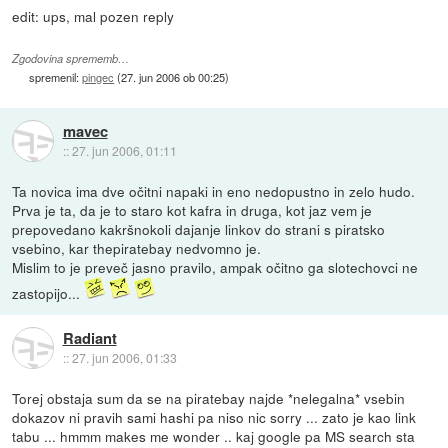
edit: ups, mal pozen reply
Zgodovina sprememb…
spremenil:
pingec
(
27. jun 2006 ob 00:25
)
mavec
::
27. jun 2006, 01:11
Ta novica ima dve očitni napaki in eno nedopustno in zelo hudo.
Prva je ta, da je to staro kot kafra in druga, kot jaz vem je
prepovedano kakršnokoli dajanje linkov do strani s piratsko
vsebino, kar thepiratebay nedvomno je.
Mislim to je preveč jasno pravilo, ampak očitno ga slotechovci ne
zastopijo...
Radiant
::
27. jun 2006, 01:33
Torej obstaja sum da se na piratebay najde *nelegalna* vsebin
dokazov ni pravih sami hashi pa niso nic sorry ... zato je kao link
tabu ... hmmm makes me wonder .. kaj google pa MS search sta