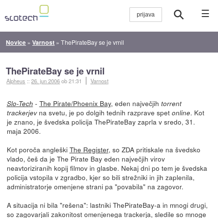
☰
Novice
»
Varnost
»
ThePirateBay se je vrnil
ThePirateBay se je vrnil
Alpheus
::
26. jun 2006
ob 21:31
Varnost
-
The Pirate/Phoenix Bay
, eden največjih
Slo-Tech
torrent
na svetu, je po dolgih tednih razprave spet
. Kot
trackerjev
online
je znano, je švedska policija ThePirateBay zaprla v sredo, 31.
maja 2006.
Kot poroča angleški
The Register
, so ZDA pritiskale na švedsko
vlado, češ da je The Pirate Bay eden največjih virov
neavtoriziranih kopij filmov in glasbe. Nekaj dni po tem je švedska
policija vstopila v zgradbo, kjer so bili strežniki in jih zaplenila,
administratorje omenjene strani pa "povabila" na zagovor.
A situacija ni bila "rešena": lastniki ThePirateBay-a in mnogi drugi,
so zagovarjali zakonitost omenjenega trackerja, sledile so mnoge