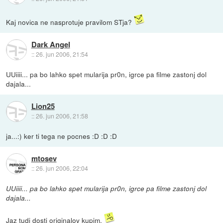
Kaj novica ne nasprotuje pravilom STja?
Dark Angel
::
26. jun 2006, 21:54
UUiiii... pa bo lahko spet mularija pr0n, igrce pa filme zastonj dol
dajala...
Lion25
::
26. jun 2006, 21:58
ja...:) ker ti tega ne pocnes :D :D :D
mtosev
::
26. jun 2006, 22:04
UUiiii... pa bo lahko spet mularija pr0n, igrce pa filme zastonj dol
dajala...
Jaz tudi dosti originalov kupim.