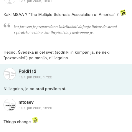
::
27. jun 2006, 16:01
Kaki MSAA ? "The Multiple Sclerosis Association of America" ?
kot jaz vem je prepovedano kakršnokoli dajanje linkov do strani
s piratsko vsebino, kar thepiratebay nedvomno je.
Hecno, Švedska in cel svet (sodniki in kompanija, ne neki
"poznavalci") pa menijo, ni ilegalna.
Poldi112
::
27. jun 2006, 17:22
Ni ilegalno, je pa proti pravilom st.
mtosev
::
27. jun 2006, 18:20
Things change