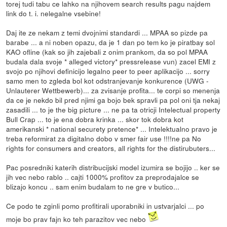
torej tudi tabu ce lahko na njihovem search results pagu najdem
link do t. i. nelegalne vsebine!
Daj ite ze nekam z temi dvojnimi standardi ... MPAA so pizde pa
barabe ... a ni noben opazu, da je 1 dan po tem ko je piratbay sol
KAO ofline (kak so jih zajebali z onim prankom, da so pol MPAA
budala dala svoje * alleged victory* pressrelease vun) zacel EMI z
svojo po njihovi definicijo legalno peer to peer aplikacijo ... sorry
samo men to zgleda bol kot odstranjevanje konkurence (UWG -
Unlauterer Wettbewerb)... za zvisanje profita... te corpi so menenja
da ce je nekdo bil pred njimi ga bojo bek spravli pa pol oni tja nekaj
zasadili ... to je the big picture ... ne pa ta otricji Intelectual property
Bull Crap ... to je ena dobra krinka ... skor tok dobra kot
amerikanski * national securety pretence* ... Intelektualno pravo je
treba reformirat za digitalno dobo v smer fair use !!!!ne pa No
rights for consumers and creators, all rights for the distirubuters...
Pac posredniki katerih distribucijski model izumira se bojijo .. ker se
jih vec nebo rablo .. cajti 1000% profitov za preprodajalce se
blizajo koncu .. sam enim budalam to ne gre v butico...
Ce podo te zginli pomo profitirali uporabniki in ustvarjalci ... po
moje bo prav fajn ko teh parazitov vec nebo