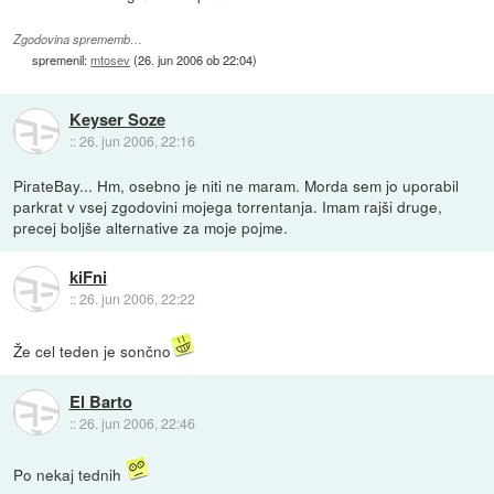
Zgodovina sprememb…
spremenil:
mtosev
(
26. jun 2006 ob 22:04
)
Keyser Soze
::
26. jun 2006, 22:16
PirateBay... Hm, osebno je niti ne maram. Morda sem jo uporabil
parkrat v vsej zgodovini mojega torrentanja. Imam rajši druge,
precej boljše alternative za moje pojme.
kiFni
::
26. jun 2006, 22:22
Že cel teden je sončno
El Barto
::
26. jun 2006, 22:46
Po nekaj tednih