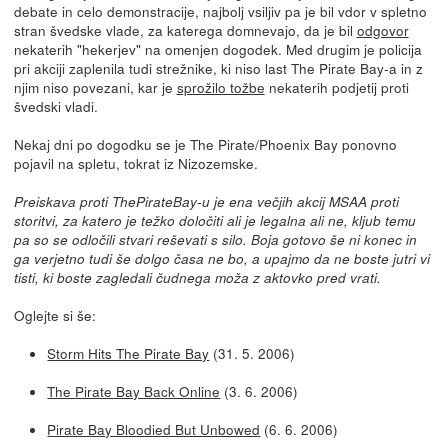
debate in celo demonstracije, najbolj vsiljiv pa je bil vdor v spletno
stran švedske vlade, za katerega domnevajo, da je bil
odgovor
nekaterih "hekerjev" na omenjen dogodek. Med drugim je policija
pri akciji zaplenila tudi strežnike, ki niso last The Pirate Bay-a in z
njim niso povezani, kar je
sprožilo tožbe
nekaterih podjetij proti
švedski vladi.
Nekaj dni po dogodku se je The Pirate/Phoenix Bay ponovno
pojavil na spletu, tokrat iz Nizozemske.
Preiskava proti ThePirateBay-u je ena večjih akcij MSAA proti
storitvi, za katero je težko določiti ali je legalna ali ne, kljub temu
pa so se odločili stvari reševati s silo. Boja gotovo še ni konec in
ga verjetno tudi še dolgo časa ne bo, a upajmo da ne boste jutri vi
tisti, ki boste zagledali čudnega moža z aktovko pred vrati.
Oglejte si še:
Storm Hits The Pirate Bay
(31. 5. 2006)
The Pirate Bay Back Online
(3. 6. 2006)
Pirate Bay Bloodied But Unbowed
(6. 6. 2006)