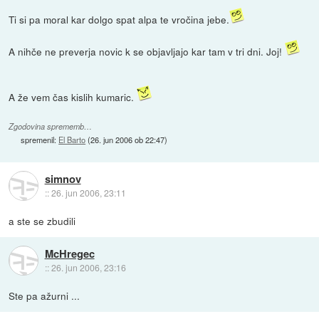
Ti si pa moral kar dolgo spat alpa te vročina jebe.
A nihče ne preverja novic k se objavljajo kar tam v tri dni. Joj!
A že vem čas kislih kumaric.
Zgodovina sprememb…
spremenil:
El Barto
(
26. jun 2006 ob 22:47
)
simnov
::
26. jun 2006, 23:11
a ste se zbudili
McHregec
::
26. jun 2006, 23:16
Ste pa ažurni ...