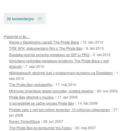
32 komentarjev
Preberite si še…
Racija v Stockholmu zaradi The Pirate Baya
::
10. dec 2014
TPB: AFK, dokumentarni film o The Pirate Bay
::
9. feb 2013
Švedska policija opravila preiskavo pri ISP-ju PRQ
::
2. okt 2012
Simultane policijske preiskave prostorov The Pirate Baya v več
državah
::
7. sep 2010
Wikileaksovih strežniki tudi v podzemnem bunkerju na Švedskem
::
1.
sep 2010
The Pirate Bay nedosegljiv
::
17. maj 2010
Mininova zmanjšuje obseg ponudbe, postaja legalna
::
26. nov 2009
Pirate Bay strežnik v muzeju
::
17. apr 2009
V ponedeljek se začne proces Pirate Bay
::
14. feb 2009
Piratski zaliv z več kot milijon torrentov, 10 milijonov odjemalcev
::
27.
jan 2008
Konec TorrentSpya
::
26. jun 2007
The Pirate Bay bo konkuriral YouTubeu
::
20. maj 2007