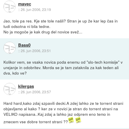
mavec
::
26. jun 2006, 23:19
Jao, tole pa res. Kje ste tole našli? Stran je up že kar lep čas in
tudi odsotna ni bila tedne.
No ja mogoče je kak drug del novice svež...
Bass0
::
26. jun 2006, 23:51
Kolikor vem, se vsaka novica poda enemu od "slo-tech komisije" v
urejanje in odobritev. Morda se je tam zataknila za kak teden ali
dva, kdo ve?
kilergas
::
26. jun 2006, 23:57
Hard hard,kako zdaj szpavili decki.A zdej lahko ze te torrent strani
objavljamo al kako ? ker ze v novici je stran do torrent strani na
VELIKO napisana..Kaj zdaj a lahko jaz odprem eno temo in
zmecem vse dobre torrent strani ??