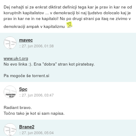
Dej nehajti si ze enkrat diktirat definicji tega kar je prav in kar ne od
koruptnih kapitalistov ... v demokraciji bi naj ljudstvo dolocalo kaj je
prav in kar ne in ne kapitalci! No po drugi strani pa itaq ne zivimo v
demokraciji ampak v kapitalizmu
mavec
::
27. jun 2006, 01:38
www.uk-t.org
No evo linka :). Ena "dobra" stran kot piratebay.
Pa mogoče še torrent.si
Spc
::
27. jun 2006, 03:47
Radiant bravo.
Točno tako je kot si sam napisa.
Brane2
::
27. jun 2006, 05:04