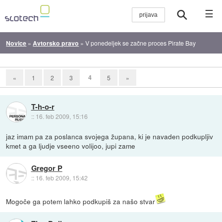
☰
Novice
»
Avtorsko pravo
»
V ponedeljek se začne proces Pirate Bay
4
«
1
2
3
5
»
T-h-o-r
::
16. feb 2009, 15:16
jaz imam pa za poslanca svojega župana, ki je navaden podkupljiv
kmet a ga ljudje vseeno volijoo, jupi zame
Gregor P
::
16. feb 2009, 15:42
Mogoče ga potem lahko podkupiš za našo stvar