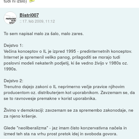
tudi ni izslo)
Bistri007
::
17. feb 2009, 11:12
To sem napisal malo za šalo, malo zares.
Dejstvo 1:
Večina konceptov o IL je izpred 1995 - predinternetnih konceptov.
Internet je spremenil veliko panog, prilagoditi se morajo tudi
poslovni modeli nekaterih podjetij, ki še vedno živijo v 1980s oz.
1990s.
Dejstvo 2:
Trenutno dajejo zakoni o IL neprimerno večje pravice njihovim
producentom oz. distributerjem kot uporabnikom. Zavzemam se, da
se to ravnovesje premakne v korist uporabnika.
Živimo v demokraciji: zavzemam se za spremembo zakonodaje, ne
za njeno kršenje.
Glede "neoliberalizma" - jaz imam čisto konzervativna načela in
izmed teh sta na vrhu prost pretok idej in svoboda govora.