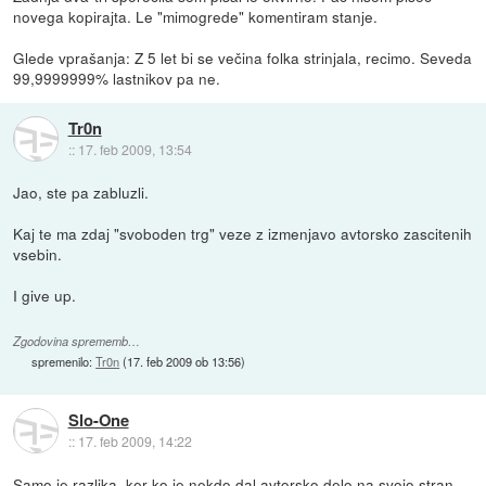
novega kopirajta. Le "mimogrede" komentiram stanje.
Glede vprašanja: Z 5 let bi se večina folka strinjala, recimo. Seveda
99,9999999% lastnikov pa ne.
Tr0n
::
17. feb 2009, 13:54
Jao, ste pa zabluzli.
Kaj te ma zdaj "svoboden trg" veze z izmenjavo avtorsko zascitenih
vsebin.
I give up.
Zgodovina sprememb…
spremenilo:
Tr0n
(
17. feb 2009 ob 13:56
)
Slo-One
::
17. feb 2009, 14:22
Samo je razlika, ker ko je nekdo dal avtorsko delo na svojo stran,