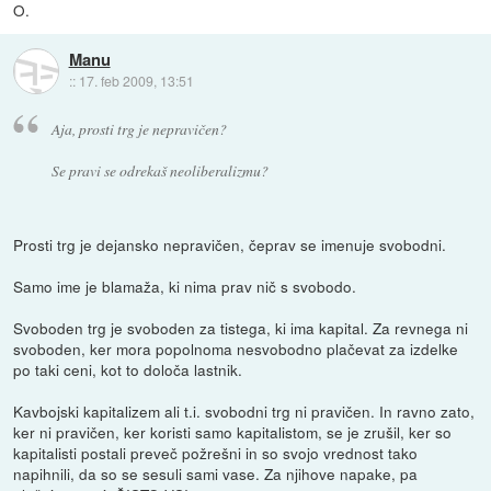
O.
Manu
::
17. feb 2009, 13:51
Aja, prosti trg je nepravičen?
Se pravi se odrekaš neoliberalizmu?
Prosti trg je dejansko nepravičen, čeprav se imenuje svobodni.
Samo ime je blamaža, ki nima prav nič s svobodo.
Svoboden trg je svoboden za tistega, ki ima kapital. Za revnega ni
svoboden, ker mora popolnoma nesvobodno plačevat za izdelke
po taki ceni, kot to določa lastnik.
Kavbojski kapitalizem ali t.i. svobodni trg ni pravičen. In ravno zato,
ker ni pravičen, ker koristi samo kapitalistom, se je zrušil, ker so
kapitalisti postali preveč požrešni in so svojo vrednost tako
napihnili, da so se sesuli sami vase. Za njihove napake, pa