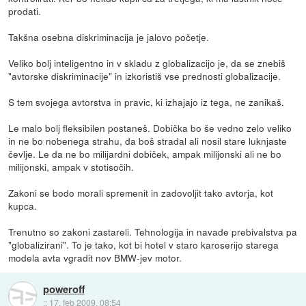
prodati.
Takšna osebna diskriminacija je jalovo početje.
Veliko bolj inteligentno in v skladu z globalizacijo je, da se znebiš
"avtorske diskriminacije" in izkoristiš vse prednosti globalizacije.
S tem svojega avtorstva in pravic, ki izhajajo iz tega, ne zanikaš.
Le malo bolj fleksibilen postaneš. Dobička bo še vedno zelo veliko
in ne bo nobenega strahu, da boš stradal ali nosil stare luknjaste
čevlje. Le da ne bo milijardni dobiček, ampak milijonski ali ne bo
milijonski, ampak v stotisočih.
Zakoni se bodo morali spremenit in zadovoljit tako avtorja, kot
kupca.
Trenutno so zakoni zastareli. Tehnologija in navade prebivalstva pa
"globalizirani". To je tako, kot bi hotel v staro karoserijo starega
modela avta vgradit nov BMW-jev motor.
poweroff
::
17. feb 2009, 08:54