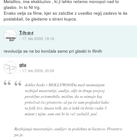
Metallico, ima ekskluzivo , ki ji lahko rečemo monopol nad to
glasbo. In to NI trg.
Enako velja za filme, kjer so založbe z uvedbo regij zadevo le še
poslabšali, če gledamo s strani kupca.
T-h-o-r
::
17. feb 2009, 19:16
revolucija se ne bo končala samo pri glasbi in filmih
gtu
::
17. feb 2009, 20:09
dokler bodo v HOLLYWOODu med snemanjem
razbijal maseratije, audije, alfe in druge prejcej
prestižne avtomobile, mislim, da se nimajo kaj
pritožvat čez piratsvto. al pa če sam pogledaš kako
ta folk živi. dnara tolk, da si lahk rit briše vsake 5
minut z njim. sam oni bi še več zaslužil. pač.
Razbijanje maseratijev, audijev in podobno ni kaznivo. Piratstvo
pa je.