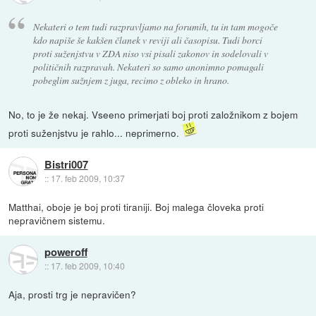
Nekateri o tem tudi razpravljamo na forumih, tu in tam mogoče
kdo napiše še kakšen članek v reviji ali časopisu. Tudi borci
proti suženjstvu v ZDA niso vsi pisali zakonov in sodelovali v
političnih razpravah. Nekateri so samo anonimno pomagali
pobeglim sužnjem z juga, recimo z obleko in hrano.
No, to je že nekaj. Vseeno primerjati boj proti založnikom z bojem
proti suženjstvu je rahlo... neprimerno.
Bistri007
::
17. feb 2009, 10:37
Matthai, oboje je boj proti tiraniji. Boj malega človeka proti
nepravičnem sistemu.
poweroff
::
17. feb 2009, 10:40
Aja, prosti trg je nepravičen?