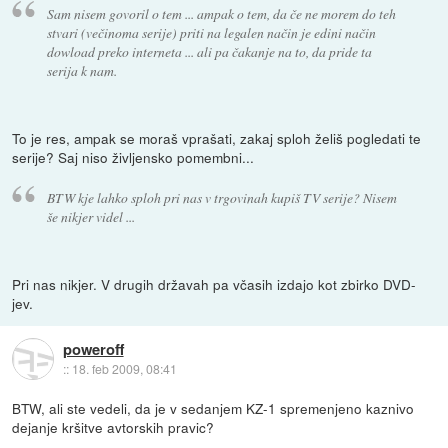
Sam nisem govoril o tem ... ampak o tem, da če ne morem do teh
stvari (večinoma serije) priti na legalen način je edini način
dowload preko interneta ... ali pa čakanje na to, da pride ta
serija k nam.
To je res, ampak se moraš vprašati, zakaj sploh želiš pogledati te
serije? Saj niso življensko pomembni...
BTW kje lahko sploh pri nas v trgovinah kupiš TV serije? Nisem
še nikjer videl ...
Pri nas nikjer. V drugih državah pa včasih izdajo kot zbirko DVD-
jev.
poweroff
::
18. feb 2009, 08:41
BTW, ali ste vedeli, da je v sedanjem KZ-1 spremenjeno kaznivo
dejanje kršitve avtorskih pravic?