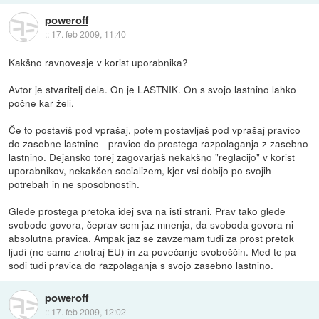
poweroff
::
17. feb 2009, 11:40
Kakšno ravnovesje v korist uporabnika?
Avtor je stvaritelj dela. On je LASTNIK. On s svojo lastnino lahko
počne kar želi.
Če to postaviš pod vprašaj, potem postavljaš pod vprašaj pravico
do zasebne lastnine - pravico do prostega razpolaganja z zasebno
lastnino. Dejansko torej zagovarjaš nekakšno "reglacijo" v korist
uporabnikov, nekakšen socializem, kjer vsi dobijo po svojih
potrebah in ne sposobnostih.
Glede prostega pretoka idej sva na isti strani. Prav tako glede
svobode govora, čeprav sem jaz mnenja, da svoboda govora ni
absolutna pravica. Ampak jaz se zavzemam tudi za prost pretok
ljudi (ne samo znotraj EU) in za povečanje svoboščin. Med te pa
sodi tudi pravica do razpolaganja s svojo zasebno lastnino.
poweroff
::
17. feb 2009, 12:02