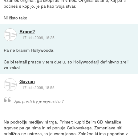
počneš s kopijo, je pa kao tvoja stvar.
Ni čisto tako.
Brane2
::
17. feb 2009, 18:25
Pa ne branim Hollywooda.
Če bi tehtali prasce v tem duelu, so Hollywoodarji definitvno zreli
za zakol.
Gavran
::
17. feb 2009, 18:55
Aja, prosti trg je nepravičen?
Na področju medijev ni trga. Primer: kupiti želim CD Metallice,
trgovec pa ga nima in mi ponuja Čajkovskega. Zamenjava niti
približno ne ustreza, to je vsem jasno. Založba ki ima pogodbo z