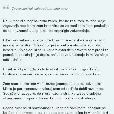
To sem napisal malo za šalo, malo zares.
Ne, v resnici si zapisal čisto zares, ker ne razumeš kakšne ideje
zagovarja neoliberalizem in kakšne so za neoliberalizem posledice,
če se zavzemaš za spremembo copyright zakonodaje.
BTW, še osebna izkušnja. Pred časom je ena slovenska firma iz
moje spletne strani brez dovoljenja prekopirala moje avtorsko
besedilo. Kolegico, ki se ukvarja z avtorskim pravom sem prosil za
pomoč in poslala jim je dopis, naj zadevo umaknejo in mi izplačajo
odškodnino.
Prišel je odgovor, da bodo to storili, vendar se ni zgodilo nič.
Poslala sva še več pozivov, vendar se še vedno ni zgodilo nič.
Zato sem lansko leto vložil tožbo (samostojno, brez odvetnika).
Minilo je par mesecev in včeraj sem od sodišča dobil razsodbo.
Sodišče je razsodilo, da mora tožena stranka iz svoje spletne
strani umakniti sporno besedilo in mi izplačati odškodnino.
Sodba sicer še ni pravnomočna, verjetno bom moral počakati še
kakšen dober mesec, da bo postala pravnomočna in v končni fazi