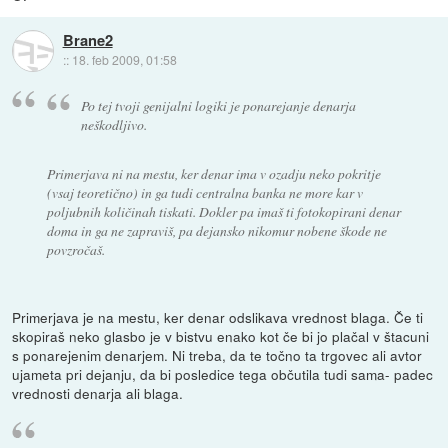
Brane2
::
18. feb 2009, 01:58
Po tej tvoji genijalni logiki je ponarejanje denarja
neškodljivo.
Primerjava ni na mestu, ker denar ima v ozadju neko pokritje
(vsaj teoretično) in ga tudi centralna banka ne more kar v
poljubnih količinah tiskati. Dokler pa imaš ti fotokopirani denar
doma in ga ne zapraviš, pa dejansko nikomur nobene škode ne
povzročaš.
Primerjava je na mestu, ker denar odslikava vrednost blaga. Če ti
skopiraš neko glasbo je v bistvu enako kot če bi jo plačal v štacuni
s ponarejenim denarjem. Ni treba, da te točno ta trgovec ali avtor
ujameta pri dejanju, da bi posledice tega občutila tudi sama- padec
vrednosti denarja ali blaga.