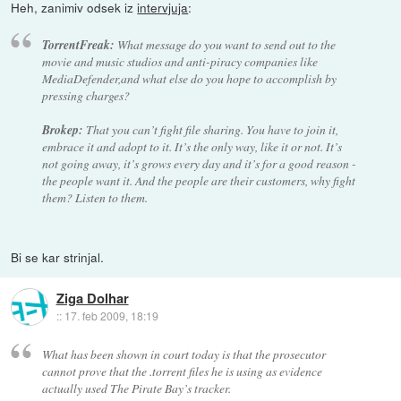
Heh, zanimiv odsek iz
intervjuja
:
TorrentFreak:
What message do you want to send out to the
movie and music studios and anti-piracy companies like
MediaDefender,and what else do you hope to accomplish by
pressing charges?
Brokep:
That you can’t fight file sharing. You have to join it,
embrace it and adopt to it. It’s the only way, like it or not. It’s
not going away, it’s grows every day and it’s for a good reason -
the people want it. And the people are their customers, why fight
them? Listen to them.
Bi se kar strinjal.
Ziga Dolhar
::
17. feb 2009, 18:19
What has been shown in court today is that the prosecutor
cannot prove that the .torrent files he is using as evidence
actually used The Pirate Bay’s tracker.