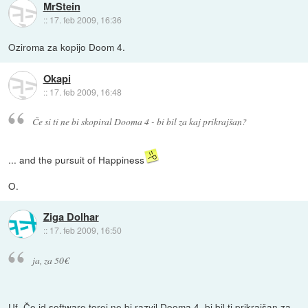
MrStein
::
17. feb 2009, 16:36
Oziroma za kopijo Doom 4.
Okapi
::
17. feb 2009, 16:48
Če si ti ne bi skopiral Dooma 4 - bi bil za kaj prikrajšan?
... and the pursuit of Happiness
O.
Ziga Dolhar
::
17. feb 2009, 16:50
ja, za 50€
Uf. Če id software torej ne bi razvil Dooma 4, bi bil ti prikrajšan za