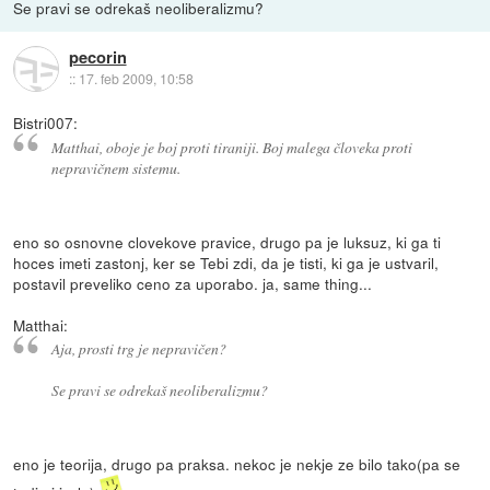
Se pravi se odrekaš neoliberalizmu?
pecorin
::
17. feb 2009, 10:58
Bistri007:
Matthai, oboje je boj proti tiraniji. Boj malega človeka proti
nepravičnem sistemu.
eno so osnovne clovekove pravice, drugo pa je luksuz, ki ga ti
hoces imeti zastonj, ker se Tebi zdi, da je tisti, ki ga je ustvaril,
postavil preveliko ceno za uporabo. ja, same thing...
Matthai:
Aja, prosti trg je nepravičen?
Se pravi se odrekaš neoliberalizmu?
eno je teorija, drugo pa praksa. nekoc je nekje ze bilo tako(pa se