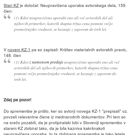
Stari KZ
je določal: Neupravičena uporaba avtorskega dela, 159.
člen:
(1) Kdor neupravičeno uporabi eno ali več avtorskih del ali
njihovih primerkov, katerih skupna tržna cena pomeni večjo
premoženjsko vrednost, se kaznuje z zaporom do treh let.
V
novem KZ-1
pa so zapisali: Kršitev materialnih avtorskih pravic,
148. člen
(1) Kdor
z namenom prodaje
neupravičeno uporabi eno ali več
avtorskih del ali njihovih primerkov, katerih skupna tržna cena
pomeni večjo premoženjsko vrednost, se kaznuje z zaporom do
treh let.
Zdaj pa pozor!
Do spremembe je prišlo, ker so avtorji novega KZ-1 "prepisali" oz.
povzeli relevantne člene iz mednarodnih dokumentov. Pri tem so
na srečo pozabili, da je protipiratski lobi v Sloveniji spremembo v
starem KZ zlobiral tako, da je bila kazniva kakršnakoli
neupravičena uporaba. In ta zlobirana sprememba je tako letela