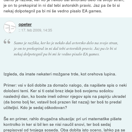
je on to prekopiral in ni dal tebi avtorskih pravic. Jaz pa če bi si
nekaj dolpotegnil pa bi mi še vedno pisalo EA games.
opeter
::
17. feb 2009, 14:35
Samo je razlika, ker ko je nekdo dal avtorsko delo na svojo stran,
je on to prekopiral in ni dal tebi avtorskih pravic. Jaz pa če bi si
nekaj dolpotegnil pa bi mi še vedno pisalo EA games.
Izgleda, da imate nekateri možgane trde, kot orehova lupina.
Primer: vsi v šoli dobite za domačo nalogo, da napišete spis o neki
določeni temi. Ker si ti ostal brez ideje boš svojemu sošolcu
naslednji dan, ko boste imeli odmor njegov spis na papirju ukradel
(da bomo bolj fer, vstavil boš prazen list nazaj) ter boš to predal
učiteljici. Kdo je sedaj oškodovan?
Še en primer, rahlo drugačna situacija: pri uri matematike pišete
kontrolko in ker si bil len se nisi naučil snovi, ter boš sedaj
prepisoval od tvojega soseda. Oba dobita isto oceno, lahko pa se