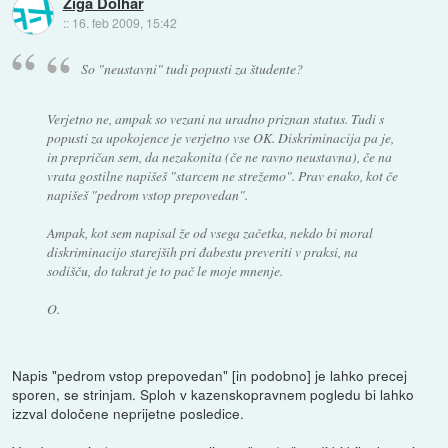
Ziga Dolhar
::
16. feb 2009, 15:42
So "neustavni" tudi popusti za študente?
Verjetno ne, ampak so vezani na uradno priznan status. Tudi s
popusti za upokojence je verjetno vse OK. Diskriminacija pa je,
in prepričan sem, da nezakonita (če ne ravno neustavna), če na
vrata gostilne napišeš "starcem ne strežemo". Prav enako, kot če
napišeš "pedrom vstop prepovedan".
Ampak, kot sem napisal že od vsega začetka, nekdo bi moral
diskriminacijo starejših pri đabestu preveriti v praksi, na
sodišču, do takrat je to pač le moje mnenje.
O.
Napis "pedrom vstop prepovedan" [in podobno] je lahko precej
sporen, se strinjam. Sploh v kazenskopravnem pogledu bi lahko
izzval določene neprijetne posledice.