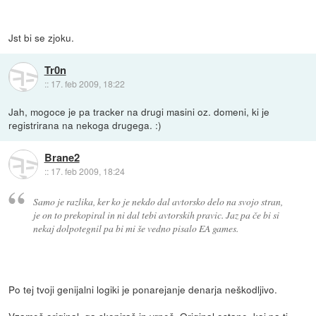
Jst bi se zjoku.
Tr0n
::
17. feb 2009, 18:22
Jah, mogoce je pa tracker na drugi masini oz. domeni, ki je
registrirana na nekoga drugega. :)
Brane2
::
17. feb 2009, 18:24
Samo je razlika, ker ko je nekdo dal avtorsko delo na svojo stran,
je on to prekopiral in ni dal tebi avtorskih pravic. Jaz pa če bi si
nekaj dolpotegnil pa bi mi še vedno pisalo EA games.
Po tej tvoji genijalni logiki je ponarejanje denarja neškodljivo.
Vzameš original, ga skopiraš in vrneš. Original ostane, kaj pa ti