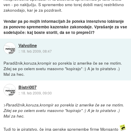
ven - po naključju. S spremembo smo torej dobili manj restriktivno
zakonodajo, kar je za pozdravit.
Vendar pa po mojih informacijah že poteka intenzivno lobiranje
za ponovno spremembo kazenske zakonodaje. Vprašanje za vse
sodelujoče: kaj boste storili, da se to prepreči?
Valvoline
::
18. feb 2009, 08:47
Paradižnik,koruza,krompir so porekla iz amerike če se ne motim.
Zdej se po celem svetu masovno *kopirajo* :) A je to piratstvo .)
Mal za hec.
Bistri007
::
18. feb 2009, 09:00
>Paradižnik,koruza,krompir so porekla iz amerike če se ne motim.
Zdej se po celem svetu masovno *kopirajo* :) A je to piratstvo .)
Mal za hec.
Tudi to je piratstvo, če ima genske spremembe firme Monsanto