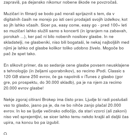
zapraviš, pa dejansko nikomur nobene škode ne povzročaš.
Muzičari in filmarji se bodo pač morali sprijaznit s tem, da v
digitalnih časih ne morejo po isti ceni prodajati svojih izdelkov, kot
so jih lahko včasih. Sicer pa, easy come, easy go - pred 100+ leti
so muzičari lahko služili samo s koncerti (in igranjem na zabavah,
porokah ...), ker pač ni bilo nobenih nosilcev glasbe. In ne
skladatelji, ne glasbeniki, niso bili bogataši, le nekaj najboljših med
njimi je lahko od glasbe kolikor toliko udobno živelo. Mogoče bo
pač že spet tako.
En slikovit primer, da so sedanje cene glasbe povsem neusklajene
s tehnologijo (in željami uporabnikov), so recimo iPodi. Classic s
120 GB stane 250 evrov, če ga napolniš v iTunes z glasbo (gor
gre, po prospektu, do 30.000 skladb), pa je na njem za recimo
20.000 evrov glasbe!
Nekje zgoraj citirani Brokep ima čisto prav. Ljudje bi radi poslušali
vso to glasbo, jasno pa je, da ne bo nihče zanjo plačal 20.000
evrov. In ko se ljudje večinsko odločijo, da stari vzorci (ali zakoni)
niso več sprejemljivi, se sicer lahko temu nekdo krajši ali daljši čas
upira, na koncu bo pa izgubil.
O.