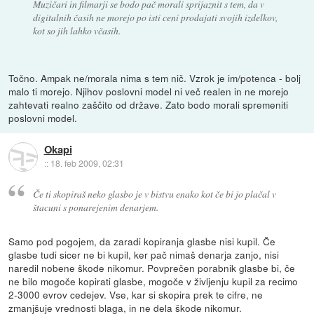
Muzičari in filmarji se bodo pač morali sprijaznit s tem, da v
digitalnih časih ne morejo po isti ceni prodajati svojih izdelkov,
kot so jih lahko včasih.
Točno. Ampak ne/morala nima s tem nič. Vzrok je im/potenca - bolj
malo ti morejo. Njihov poslovni model ni več realen in ne morejo
zahtevati realno zaščito od države. Zato bodo morali spremeniti
poslovni model.
Okapi
::
18. feb 2009, 02:31
Če ti skopiraš neko glasbo je v bistvu enako kot če bi jo plačal v
štacuni s ponarejenim denarjem.
Samo pod pogojem, da zaradi kopiranja glasbe nisi kupil. Če
glasbe tudi sicer ne bi kupil, ker pač nimaš denarja zanjo, nisi
naredil nobene škode nikomur. Povprečen porabnik glasbe bi, če
ne bilo mogoče kopirati glasbe, mogoče v življenju kupil za recimo
2-3000 evrov cedejev. Vse, kar si skopira prek te cifre, ne
zmanjšuje vrednosti blaga, in ne dela škode nikomur.