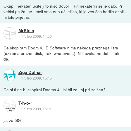
Okapi, nekateri učitelji to niso dovolili. Pri nekaterih se je dalo. Pri
večini pa žal ne. Imeli smo eno učiteljico, ki je ves čas hodila okoli...
ni bilo prijetno.
MrStein
::
17. feb 2009, 14:50
Če skopiram Doom 4, ID Software nima nekega praznega lista
(oziroma prazen disk, trak, whatever...). Niti cveka ne dobi. Tak
da...
Ziga Dolhar
::
17. feb 2009, 15:45
Če si ti ne bi skopiral Dooma 4 - bi bil za kaj prikrajšan?
T-h-o-r
::
17. feb 2009, 16:01
ja, za 50€