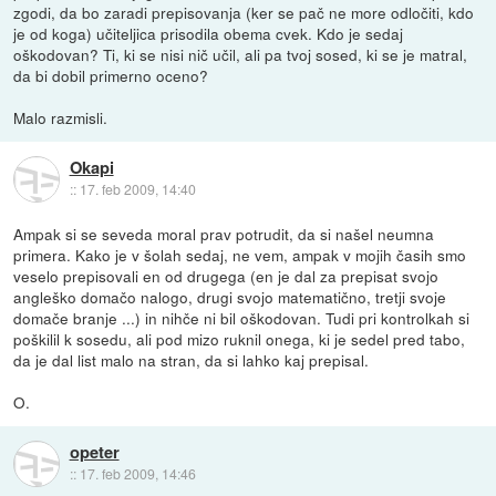
zgodi, da bo zaradi prepisovanja (ker se pač ne more odločiti, kdo
je od koga) učiteljica prisodila obema cvek. Kdo je sedaj
oškodovan? Ti, ki se nisi nič učil, ali pa tvoj sosed, ki se je matral,
da bi dobil primerno oceno?
Malo razmisli.
Okapi
::
17. feb 2009, 14:40
Ampak si se seveda moral prav potrudit, da si našel neumna
primera. Kako je v šolah sedaj, ne vem, ampak v mojih časih smo
veselo prepisovali en od drugega (en je dal za prepisat svojo
angleško domačo nalogo, drugi svojo matematično, tretji svoje
domače branje ...) in nihče ni bil oškodovan. Tudi pri kontrolkah si
poškilil k sosedu, ali pod mizo ruknil onega, ki je sedel pred tabo,
da je dal list malo na stran, da si lahko kaj prepisal.
O.
opeter
::
17. feb 2009, 14:46