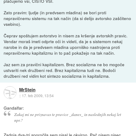
plačujemo vsi, ČISTO VSI.
Zato pravim: ljudje (in predvsem mladina) se bori proti
nepravičnemu sistemu na tak način (da si delijo avtorsko zaščiteno
vsebino).
Čeprav spoštujem avtorstvo in nisem za kršenje avtorskih pravic.
Vendar moraš imeti odprte oči in videti, da je s sistemom nekaj
narobe in da je predvsem mladina uporniško nastrojena proti
nepravičnemu kapitalizmu in to pač pokažejo na tak način.
Jaz sem za pravični kapitalizem. Brez socializma ne bo mogoče
ustvariti nek družbeni red. Brez kapitalizma tudi ne. Bodoči
družbeni red vidim kot sintezo socializma in kapitalizma.
MrStein
::
17. feb 2009, 13:54
Gandalfar:
Zakaj mi ne priznavas te pravice _danes_ in naslednjih nekaj let
npr.?
Zadnja dva-tri sporočila sem pisal le okvirno. Pač nisem pisec