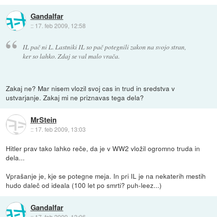
Gandalfar
::
17. feb 2009, 12:58
IL pač ni L. Lastniki IL so pač potegnili zakon na svojo stran,
ker so lahko. Zdaj se val malo vrača.
Zakaj ne? Mar nisem vlozil svoj cas in trud in sredstva v
ustvarjanje. Zakaj mi ne priznavas tega dela?
MrStein
::
17. feb 2009, 13:03
Hitler prav tako lahko reče, da je v WW2 vložil ogromno truda in
dela...
Vprašanje je, kje se potegne meja. In pri IL je na nekaterih mestih
hudo daleč od ideala (100 let po smrti? puh-leez...)
Gandalfar
::
17. feb 2009, 13:06