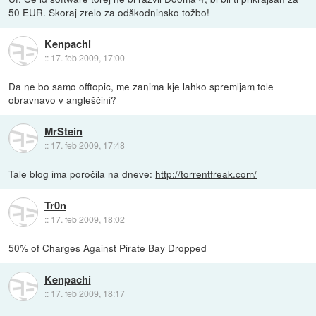
50 EUR. Skoraj zrelo za odškodninsko tožbo!
Kenpachi
::
17. feb 2009, 17:00
Da ne bo samo offtopic, me zanima kje lahko spremljam tole
obravnavo v angleščini?
MrStein
::
17. feb 2009, 17:48
Tale blog ima poročila na dneve:
http://torrentfreak.com/
Tr0n
::
17. feb 2009, 18:02
50% of Charges Against Pirate Bay Dropped
Kenpachi
::
17. feb 2009, 18:17