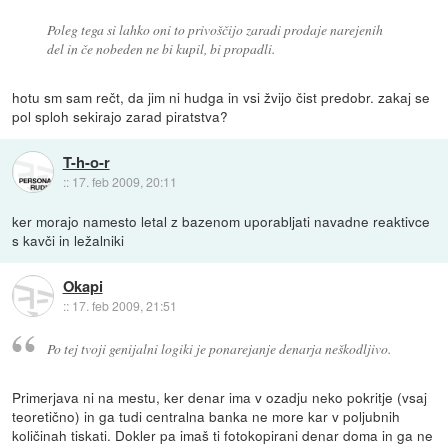
Poleg tega si lahko oni to privoščijo zaradi prodaje narejenih
del in če nobeden ne bi kupil, bi propadli.
hotu sm sam rečt, da jim ni hudga in vsi žvijo čist predobr. zakaj se
pol sploh sekirajo zarad piratstva?
T-h-o-r
::
17. feb 2009, 20:11
ker morajo namesto letal z bazenom uporabljati navadne reaktivce
s kavči in ležalniki
Okapi
::
17. feb 2009, 21:51
Po tej tvoji genijalni logiki je ponarejanje denarja neškodljivo.
Primerjava ni na mestu, ker denar ima v ozadju neko pokritje (vsaj
teoretično) in ga tudi centralna banka ne more kar v poljubnih
količinah tiskati. Dokler pa imaš ti fotokopirani denar doma in ga ne