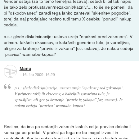
Vendar ostaja (za to temo temeljna težava): četudi bi bil tak napis
še tako zelo protiustaven/nezakonit/kazniv/..., to še ne pomeni, da
bi "oškodovanec" zaradi tega lahko zahteval "sklenitev pogodbe",
torej da naj prodajalec recimo tudi temu X osebku "ponudi" nakup
cedeja.
p.s.: glede diskriminacije: ustava ureja "enakost pred zakonom". V
primeru takšnih ekscesov, o kakršnih govorimo tule, je vprašljivo,
ali gre za kratenje "pravic iz zakona" [oz. ustave]. Je nakup cedeja
"pravica" wannabe-kupca?
Manu
::
16. feb 2009, 16:29
p.s.: glede diskriminacije: ustava ureja "enakost pred zakonom".
V primeru takšnih ekscesov, o kakršnih govorimo tule, je
vprašljivo, ali gre za kratenje "pravic iz zakona" [oz. ustave]. Je
nakup cedeja "pravica" wannabe-kupca?
Recimo, da ima po sedanjih zakonih lastnik cd-ja pravico določati
komu ga bo prodal. V praksi pa tega ne bo mogel izvesti in
kontrolirati. Ker bo nekdo kupil cd za tretjega, ki mu lastnik noče