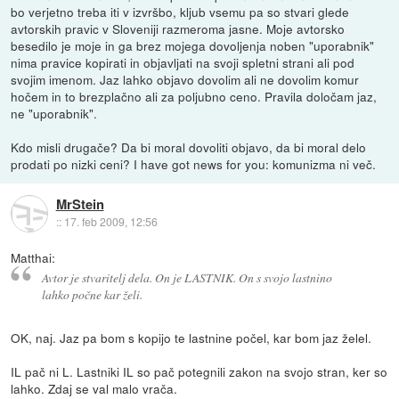
bo verjetno treba iti v izvršbo, kljub vsemu pa so stvari glede
avtorskih pravic v Sloveniji razmeroma jasne. Moje avtorsko
besedilo je moje in ga brez mojega dovoljenja noben "uporabnik"
nima pravice kopirati in objavljati na svoji spletni strani ali pod
svojim imenom. Jaz lahko objavo dovolim ali ne dovolim komur
hočem in to brezplačno ali za poljubno ceno. Pravila določam jaz,
ne "uporabnik".
Kdo misli drugače? Da bi moral dovoliti objavo, da bi moral delo
prodati po nizki ceni? I have got news for you: komunizma ni več.
MrStein
::
17. feb 2009, 12:56
Matthai:
Avtor je stvaritelj dela. On je LASTNIK. On s svojo lastnino
lahko počne kar želi.
OK, naj. Jaz pa bom s kopijo te lastnine počel, kar bom jaz želel.
IL pač ni L. Lastniki IL so pač potegnili zakon na svojo stran, ker so
lahko. Zdaj se val malo vrača.