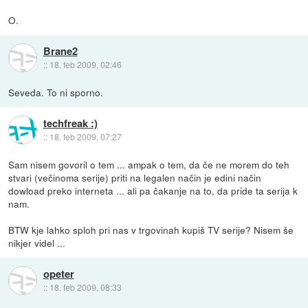
O.
Brane2
::
18. feb 2009, 02:46
Seveda. To ni sporno.
techfreak :)
::
18. feb 2009, 07:27
Sam nisem govoril o tem ... ampak o tem, da če ne morem do teh
stvari (večinoma serije) priti na legalen način je edini način
dowload preko interneta ... ali pa čakanje na to, da pride ta serija k
nam.
BTW kje lahko sploh pri nas v trgovinah kupiš TV serije? Nisem še
nikjer videl ...
opeter
::
18. feb 2009, 08:33