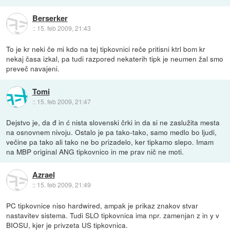
Berserker
::
15. feb 2009, 21:43
To je kr neki če mi kdo na tej tipkovnici reče pritisni ktrl bom kr
nekaj časa izkal, pa tudi razpored nekaterih tipk je neumen žal smo
preveč navajeni.
Tomi
::
15. feb 2009, 21:47
Dejstvo je, da đ in ć nista slovenski črki in da si ne zaslužita mesta
na osnovnem nivoju. Ostalo je pa tako-tako, samo medlo bo ljudi,
večine pa tako ali tako ne bo prizadelo, ker tipkamo slepo. Imam
na MBP original ANG tipkovnico in me prav nič ne moti.
Azrael
::
15. feb 2009, 21:49
PC tipkovnice niso hardwired, ampak je prikaz znakov stvar
nastavitev sistema. Tudi SLO tipkovnica ima npr. zamenjan z in y v
BIOSU, kjer je privzeta US tipkovnica.