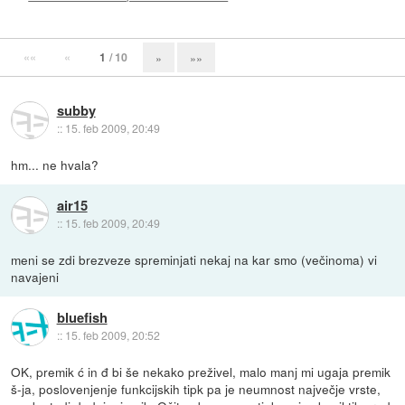
««
«
1
/ 10
»
»»
subby
::
15. feb 2009, 20:49
hm... ne hvala?
air15
::
15. feb 2009, 20:49
meni se zdi brezveze spreminjati nekaj na kar smo (večinoma) vi
navajeni
bluefish
::
15. feb 2009, 20:52
OK, premik ć in đ bi še nekako preživel, malo manj mi ugaja premik
š-ja, poslovenjenje funkcijskih tipk pa je neumnost največje vrste,