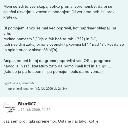
Meni se zdi to vse skupaj veliko premal spremembe, da bi se
splačal ukvarjat z vmesnim obdobjem (ki verjetno nebi bil prav
kratek).
Bi pomojem lahko še mal več popravil, kot naprimer oklepaji na
vrhu:
recimo namesto "¸"(kje d fak boš to rabu ???) in "+",
tudi nevidim zakaj bi na slovenski tipkovnici bil "'" nad "?", kot da se
to sploh nuca v slovenščini('s).
Ampak ne oni bi raj da gremo popravljat vse OSe, programe,
navodila in rač. literaturo zato da bomo imeli Ktrl in alt. gr. ...
(kdo se je pa to spomnil pa pomojem bolš da ne vem...)
Zgodovina sprememb…
spremenil:
squngy
(
15. feb 2009 ob 21:34
)
Bistri007
::
15. feb 2009, 21:35
Jaz sem proti taki spremembi. Ostane naj tako, kot je.