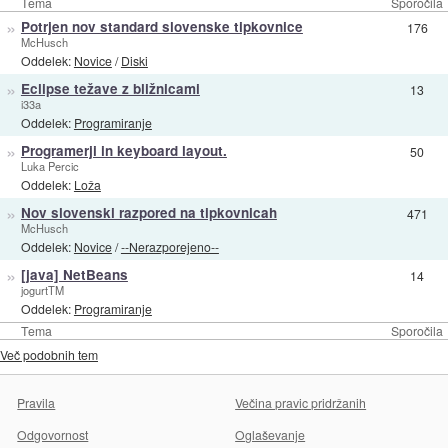
Tema
Sporočila
»
Potrjen nov standard slovenske tipkovnice
176
McHusch
Oddelek:
Novice
/
Diski
»
Eclipse težave z bližnicami
13
i33a
Oddelek:
Programiranje
»
Programerji in keyboard layout.
50
Luka Percic
Oddelek:
Loža
»
Nov slovenski razpored na tipkovnicah
471
McHusch
Oddelek:
Novice
/
--Nerazporejeno--
»
[java] NetBeans
14
jogurtTM
Oddelek:
Programiranje
Tema
Sporočila
Več podobnih tem
Pravila
Večina pravic pridržanih
Odgovornost
Oglaševanje