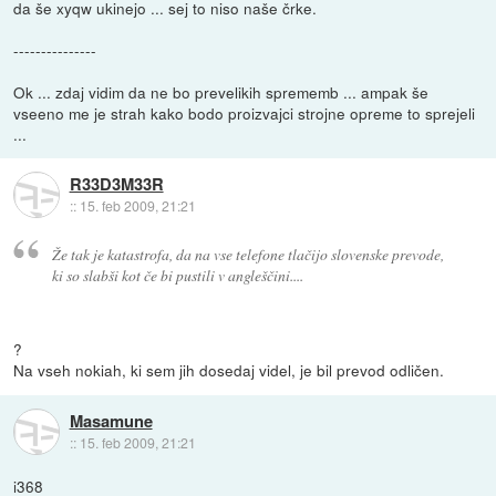
da še xyqw ukinejo ... sej to niso naše črke.
---------------
Ok ... zdaj vidim da ne bo prevelikih sprememb ... ampak še
vseeno me je strah kako bodo proizvajci strojne opreme to sprejeli
...
R33D3M33R
::
15. feb 2009, 21:21
Že tak je katastrofa, da na vse telefone tlačijo slovenske prevode,
ki so slabši kot če bi pustili v angleščini....
?
Na vseh nokiah, ki sem jih dosedaj videl, je bil prevod odličen.
Masamune
::
15. feb 2009, 21:21
i368