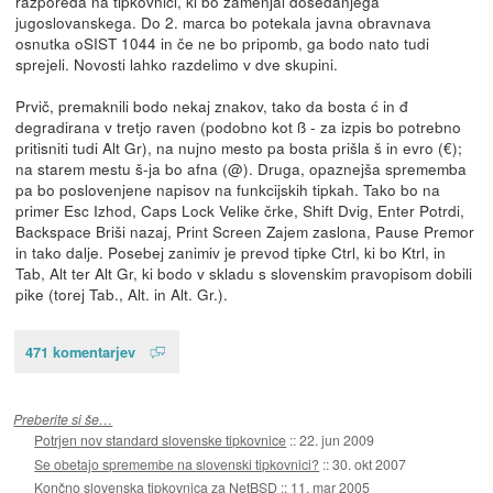
razporeda na tipkovnici, ki bo zamenjal dosedanjega
jugoslovanskega. Do 2. marca bo potekala javna obravnava
osnutka oSIST 1044 in če ne bo pripomb, ga bodo nato tudi
sprejeli. Novosti lahko razdelimo v dve skupini.
Prvič, premaknili bodo nekaj znakov, tako da bosta ć in đ
degradirana v tretjo raven (podobno kot ß - za izpis bo potrebno
pritisniti tudi Alt Gr), na nujno mesto pa bosta prišla š in evro (€);
na starem mestu š-ja bo afna (@). Druga, opaznejša sprememba
pa bo poslovenjene napisov na funkcijskih tipkah. Tako bo na
primer Esc Izhod, Caps Lock Velike črke, Shift Dvig, Enter Potrdi,
Backspace Briši nazaj, Print Screen Zajem zaslona, Pause Premor
in tako dalje. Posebej zanimiv je prevod tipke Ctrl, ki bo Ktrl, in
Tab, Alt ter Alt Gr, ki bodo v skladu s slovenskim pravopisom dobili
pike (torej Tab., Alt. in Alt. Gr.).
471 komentarjev
Preberite si še…
Potrjen nov standard slovenske tipkovnice
::
22. jun 2009
Se obetajo spremembe na slovenski tipkovnici?
::
30. okt 2007
Končno slovenska tipkovnica za NetBSD
::
11. mar 2005