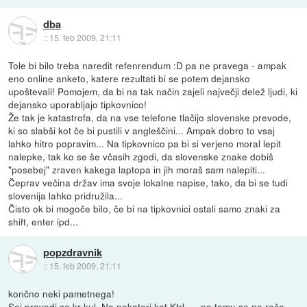
dba
::
15. feb 2009, 21:11
Tole bi bilo treba naredit refenrendum :D pa ne pravega - ampak
eno online anketo, katere rezultati bi se potem dejansko
upoštevali! Pomojem, da bi na tak način zajeli največji delež ljudi, ki
dejansko uporabljajo tipkovnico!
Že tak je katastrofa, da na vse telefone tlačijo slovenske prevode,
ki so slabši kot če bi pustili v angleščini... Ampak dobro to vsaj
lahko hitro popravim... Na tipkovnico pa bi si verjeno moral lepit
nalepke, tak ko se še včasih zgodi, da slovenske znake dobiš
"posebej" zraven kakega laptopa in jih moraš sam nalepiti...
Čeprav večina držav ima svoje lokalne napise, tako, da bi se tudi
slovenija lahko pridružila...
Čisto ok bi mogoče bilo, če bi na tipkovnici ostali samo znaki za
shift, enter ipd...
popzdravnik
::
15. feb 2009, 21:11
končno neki pametnega!
Sej prevodi so kr kul. No nekateri kot Ktrl, .. .no temu se ne reče