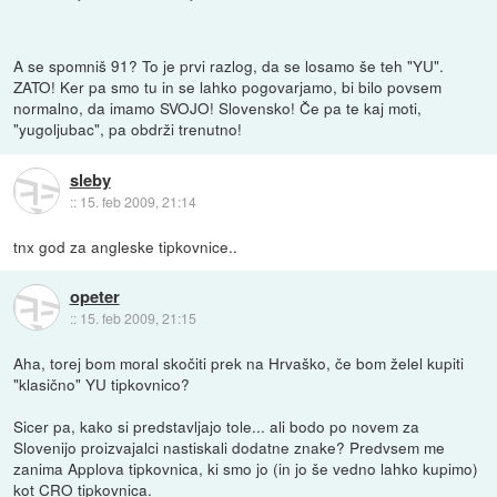
A se spomniš 91? To je prvi razlog, da se losamo še teh "YU".
ZATO! Ker pa smo tu in se lahko pogovarjamo, bi bilo povsem
normalno, da imamo SVOJO! Slovensko! Če pa te kaj moti,
"yugoljubac", pa obdrži trenutno!
sleby
::
15. feb 2009, 21:14
tnx god za angleske tipkovnice..
opeter
::
15. feb 2009, 21:15
Aha, torej bom moral skočiti prek na Hrvaško, če bom želel kupiti
"klasično" YU tipkovnico?
Sicer pa, kako si predstavljajo tole... ali bodo po novem za
Slovenijo proizvajalci nastiskali dodatne znake? Predvsem me
zanima Applova tipkovnica, ki smo jo (in jo še vedno lahko kupimo)
kot CRO tipkovnica.