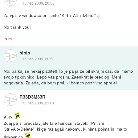
::
15. feb 2009, 20:58
Za vpis v windowse pritisnite "Ktrl + Alt + Izbriši" :)
No thank you!
lp,m
bibip
::
15. feb 2009, 20:58
No, pa kaj se nekaj pizdite!! To je pa ja že bil skrajni čas, da imamo
svojo tipkovnico! Lepo vas prosim. Zaenkrat je predlog. Meni
odgovarja. Zgleda, da bom prvi, ki bom to pozitivno sprejel.
R33D3M33R
::
15. feb 2009, 21:01
Ktrl?
Zdaj pa si predstavljate tale famozni stavek: "Pritisni
Ctrl+Alt+Delete", ki ga razlagaš nekomu, ki nima pojma in ima to
tipkovnico