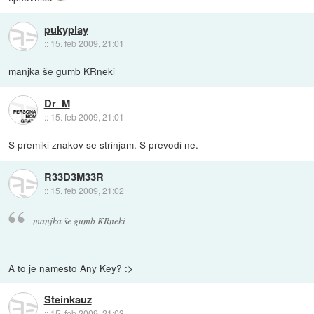
pukyplay
::
15. feb 2009, 21:01
manjka še gumb KRneki
Dr_M
::
15. feb 2009, 21:01
S premiki znakov se strinjam. S prevodi ne.
R33D3M33R
::
15. feb 2009, 21:02
manjka še gumb KRneki
A to je namesto Any Key? :>
Steinkauz
::
15. feb 2009, 21:03