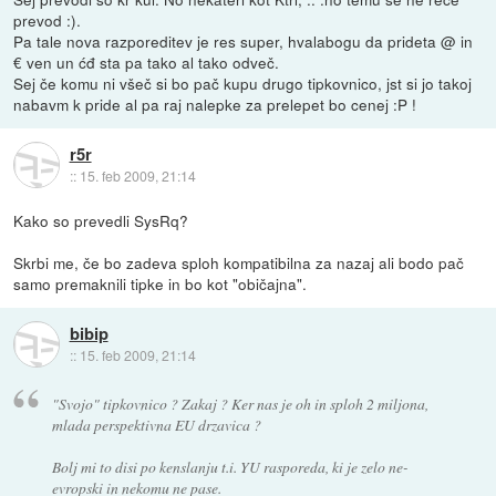
prevod :).
Pa tale nova razporeditev je res super, hvalabogu da prideta @ in
€ ven un ćđ sta pa tako al tako odveč.
Sej če komu ni všeč si bo pač kupu drugo tipkovnico, jst si jo takoj
nabavm k pride al pa raj nalepke za prelepet bo cenej :P !
r5r
::
15. feb 2009, 21:14
Kako so prevedli SysRq?
Skrbi me, če bo zadeva sploh kompatibilna za nazaj ali bodo pač
samo premaknili tipke in bo kot "običajna".
bibip
::
15. feb 2009, 21:14
"Svojo" tipkovnico ? Zakaj ? Ker nas je oh in sploh 2 miljona,
mlada perspektivna EU drzavica ?
Bolj mi to disi po kenslanju t.i. YU rasporeda, ki je zelo ne-
evropski in nekomu ne pase.