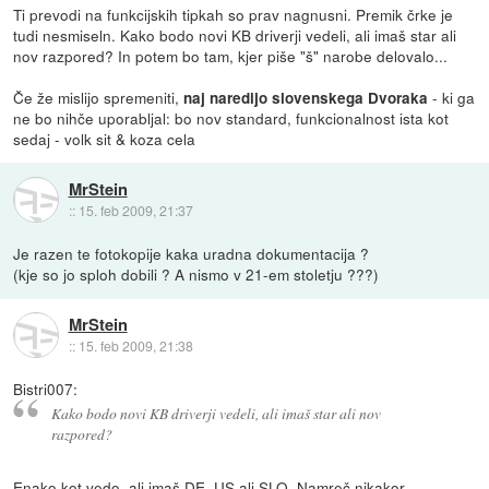
Ti prevodi na funkcijskih tipkah so prav nagnusni. Premik črke je
tudi nesmiseln. Kako bodo novi KB driverji vedeli, ali imaš star ali
nov razpored? In potem bo tam, kjer piše "š" narobe delovalo...
Če že mislijo spremeniti,
- ki ga
naj naredijo slovenskega Dvoraka
ne bo nihče uporabljal: bo nov standard, funkcionalnost ista kot
sedaj - volk sit & koza cela
MrStein
::
15. feb 2009, 21:37
Je razen te fotokopije kaka uradna dokumentacija ?
(kje so jo sploh dobili ? A nismo v 21-em stoletju ???)
MrStein
::
15. feb 2009, 21:38
Bistri007:
Kako bodo novi KB driverji vedeli, ali imaš star ali nov
razpored?
Enako kot vedo, ali imaš DE, US ali SLO. Namreč nikakor.