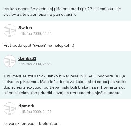
ma kdo danes še gleda kaj piše na kateri tipki?? niti moj fotr k je
čist lev za te stvari piše na pamet pismo
Switch
::
15. feb 2009, 21:22
Prsti bodo spet "švicali" na nalepkah :(
dzinks63
::
15. feb 2009, 21:25
Tudi meni se zdi kar ok, lahko bi kar rekel SLO+EU podpora (a,u,e
z dvema pikicama). Malo težje bo le za tiste, kateri se bolj na veliko
dopisujejo z ex-yugo, bo treba malo bolj brskati za njihovimi znaki,
ali pa si tipkovniko prirediti nazaj na trenutno obstoječi standard.
ripmork
::
15. feb 2009, 21:25
slovenski prevodi - kretenizem.