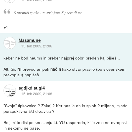
S premiki znakov se strinjam. S prevodi ne.
+1
Masamune
::
15. feb 2009, 21:06
keber ne bod neumn in preber najprej dobr, preden kaj pišeš...
Alt. Gr.
prevod ampak
kako stvar pravilo (po slovenskem
NI
način
pravopisu) napišeš
sgdjkdlsugi4
::
15. feb 2009, 21:08
"Svojo" tipkovnico ? Zakaj ? Ker nas je oh in sploh 2 miljona, mlada
perspektivna EU drzavica ?
Bolj mi to disi po kenslanju t.i. YU rasporeda, ki je zelo ne-evropski
in nekomu ne pase.