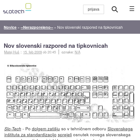
☰
Novice
»
--Nerazporejeno--
»
Nov slovenski razpored na tipkovnicah
Nov slovenski razpored na tipkovnicah
Matej Huš
::
15. feb 2009
ob 20:45
oznake:
N/A
- Po
dolgem zatišju
so v tehničnem odboru
Slovenskega
Slo-Tech
inštituta za standardizacijo
sprejeli
osnutek novega slovenskega