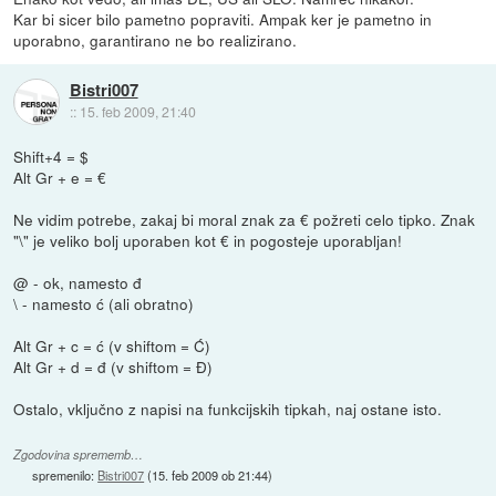
Kar bi sicer bilo pametno popraviti. Ampak ker je pametno in
uporabno, garantirano ne bo realizirano.
Bistri007
::
15. feb 2009, 21:40
Shift+4 = $
Alt Gr + e = €
Ne vidim potrebe, zakaj bi moral znak za € požreti celo tipko. Znak
"\" je veliko bolj uporaben kot € in pogosteje uporabljan!
@ - ok, namesto đ
\ - namesto ć (ali obratno)
Alt Gr + c = ć (v shiftom = Ć)
Alt Gr + d = đ (v shiftom = Đ)
Ostalo, vključno z napisi na funkcijskih tipkah, naj ostane isto.
Zgodovina sprememb…
spremenilo:
Bistri007
(
15. feb 2009 ob 21:44
)