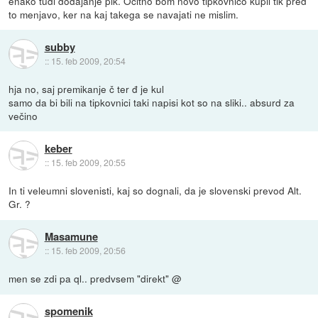
enako tudi dodajanje pik. Očitno bom novo tipkovnico kupil tik pred
to menjavo, ker na kaj takega se navajati ne mislim.
subby
::
15. feb 2009, 20:54
hja no, saj premikanje č ter đ je kul
samo da bi bili na tipkovnici taki napisi kot so na sliki.. absurd za
večino
keber
::
15. feb 2009, 20:55
In ti veleumni slovenisti, kaj so dognali, da je slovenski prevod Alt.
Gr. ?
Masamune
::
15. feb 2009, 20:56
men se zdi pa ql.. predvsem "direkt" @
spomenik