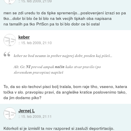
::
15. feb 2009, 21:09
men se zdi uredu to da tipke spremenijo...poslovenjeni izrazi so pa
tko...dobr bi blo če bi blo na tek vecjih tipkah oba napisana
na tamalih pa tko PrtScn pa to bi blo dobr ce bi ostal
keber
::
15. feb 2009, 21:10
keber ne bod neumn in preber najprej dobr, preden kaj pišeš...
Alt. Gr.
NI
prevod ampak
način
kako stvar pravilo (po
slovenskem pravopisu) napišeš
To, da so slo-techovi pisci bolj tralala, bom raje tiho, vseeno, katera
točka v slo. pravopisu pravi, da angleške kratice poslovenimo tako,
da jim dodamo piko?
Jernej L
::
15. feb 2009, 21:11
Kdorkoli si je izmislil ta nov razpored si zasluži deportirtacijo.