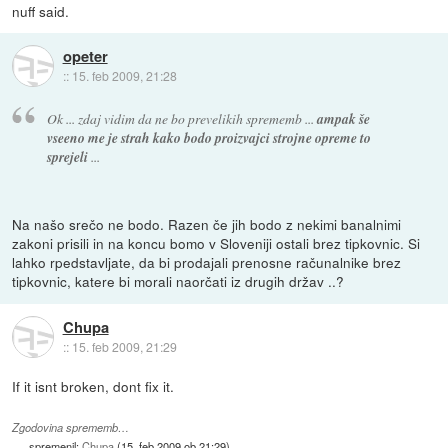
nuff said.
opeter
::
15. feb 2009, 21:28
Ok ... zdaj vidim da ne bo prevelikih sprememb ...
ampak še
vseeno me je strah kako bodo proizvajci strojne opreme to
sprejeli
...
Na našo srečo ne bodo. Razen če jih bodo z nekimi banalnimi
zakoni prisili in na koncu bomo v Sloveniji ostali brez tipkovnic. Si
lahko rpedstavljate, da bi prodajali prenosne računalnike brez
tipkovnic, katere bi morali naorčati iz drugih držav ..?
Chupa
::
15. feb 2009, 21:29
If it isnt broken, dont fix it.
Zgodovina sprememb…
spremenil:
Chupa
(
15. feb 2009 ob 21:29
)