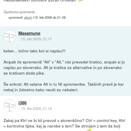
Zgodovina sprememb…
spremenil:
aljazh
(
15. feb 2009 ob 21:18
)
Masamune
::
15. feb 2009, 21:17
keber... točno tako kot si napisu!!!
Ampak če spremeniš "Alt" v "Alt." nisi prevedel kratico, ampak si jo
napisu po slovensko. Alt je kratica za alternative in po slovensko
se kraticam doda pika.
Še enkrat: Alt ostane Alt in tu NI spremembe. Takšnih pravil je kar
nekaj in žalostno kako neuki so nekateri.
i386
::
15. feb 2009, 21:19
Zakaj pa Ktrl ne bi bil prevod v slovenščino? Ctrl = control key, Ktrl
= kontrolna tipka. kaj je narobe s tem? Se strinjam z tem da bolj