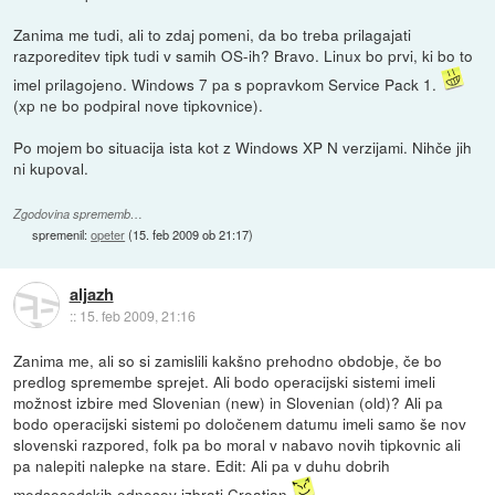
Zanima me tudi, ali to zdaj pomeni, da bo treba prilagajati
razporeditev tipk tudi v samih OS-ih? Bravo. Linux bo prvi, ki bo to
imel prilagojeno. Windows 7 pa s popravkom Service Pack 1.
(xp ne bo podpiral nove tipkovnice).
Po mojem bo situacija ista kot z Windows XP N verzijami. Nihče jih
ni kupoval.
Zgodovina sprememb…
spremenil:
opeter
(
15. feb 2009 ob 21:17
)
aljazh
::
15. feb 2009, 21:16
Zanima me, ali so si zamislili kakšno prehodno obdobje, če bo
predlog spremembe sprejet. Ali bodo operacijski sistemi imeli
možnost izbire med Slovenian (new) in Slovenian (old)? Ali pa
bodo operacijski sistemi po določenem datumu imeli samo še nov
slovenski razpored, folk pa bo moral v nabavo novih tipkovnic ali
pa nalepiti nalepke na stare. Edit: Ali pa v duhu dobrih
medsosedskih odnosov izbrati Croatian