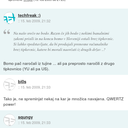
techfreak :)
::
15. feb 2009, 21:32
Na našo srečo ne bodo. Razen če jih bodo z nekimi banalnimi
zakoni prisili in na koncu bomo v Sloveniji ostali brez tipkovnic.
Si lahko rpedstavljate, da bi prodajali prenosne računalnike
brez tipkovnic, katere bi morali naorčati iz drugih držav ..?
Bomo pač naročali iz tujine ... ali pa preprosto naročili z drugo
tipkovnico (YU ali pa US).
bi0s
::
15. feb 2009, 21:33
Tako je, ne spreminjat nekaj na kar je množica navajena. QWERTZ
power!
squngy
::
15. feb 2009, 21:33