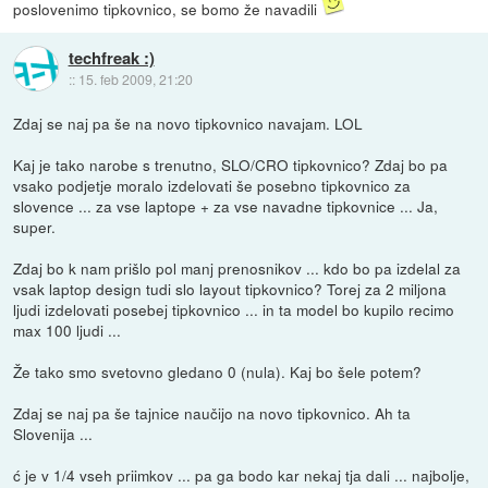
poslovenimo tipkovnico, se bomo že navadili
techfreak :)
::
15. feb 2009, 21:20
Zdaj se naj pa še na novo tipkovnico navajam. LOL
Kaj je tako narobe s trenutno, SLO/CRO tipkovnico? Zdaj bo pa
vsako podjetje moralo izdelovati še posebno tipkovnico za
slovence ... za vse laptope + za vse navadne tipkovnice ... Ja,
super.
Zdaj bo k nam prišlo pol manj prenosnikov ... kdo bo pa izdelal za
vsak laptop design tudi slo layout tipkovnico? Torej za 2 miljona
ljudi izdelovati posebej tipkovnico ... in ta model bo kupilo recimo
max 100 ljudi ...
Že tako smo svetovno gledano 0 (nula). Kaj bo šele potem?
Zdaj se naj pa še tajnice naučijo na novo tipkovnico. Ah ta
Slovenija ...
ć je v 1/4 vseh priimkov ... pa ga bodo kar nekaj tja dali ... najbolje,