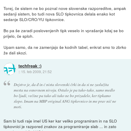
Torej, če sistem ne bo poznal nove slovenske razporeditve, ampak
sedanji sistem, bo tudi nova SLO tipkovnica delala enako kot
sedanje SLO/CRO/YU tipkovnice.
Bo pa še zaradi poslovenjenih tipk veselo in vprašanje kdaj se bo
prijelo, če sploh.
Upam samo, da ne zamenjajo še kodnih tabel, enkrat smo to zbrko
že dali skozi.
techfreak :)
::
15. feb 2009, 21:52
Dejstvo je, da đ in ć nista slovenski črki in da si ne zaslužita
mesta na osnovnem nivoju. Ostalo je pa tako-tako, samo medlo
bo ljudi, večine pa tako ali tako ne bo prizadelo, ker tipkamo
slepo. Imam na MBP original ANG tipkovnico in me prav nič ne
moti.
Sam bi tudi raje imel US ker kar veliko programiram in na SLO
tipkovnici je razpored znakov za programiranje slab ... in zato