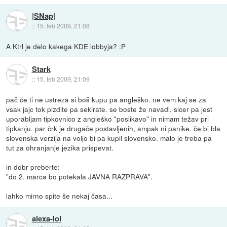
|SNap|
::
15. feb 2009, 21:08
A Ktrl je delo kakega KDE lobbyja? :P
Stark
::
15. feb 2009, 21:09
pač če ti ne ustreza si boš kupu pa angleško. ne vem kaj se za
vsak jajc tok pizdite pa sekirate. se boste že navadl. sicer pa jest
uporabljam tipkovnico z angleško "poslikavo" in nimam težav pri
tipkanju. par črk je drugače postavljenih, ampak ni panike. če bi bla
slovenska verzija na voljo bi pa kupil slovensko. malo je treba pa
tut za ohranjanje jezika prispevat.
in dobr preberte:
"do 2. marca bo potekala JAVNA RAZPRAVA".
lahko mirno spite še nekaj časa...
alexa-lol