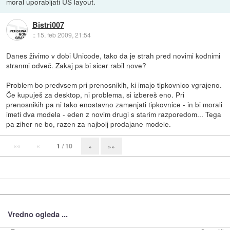
moral uporabljati US layout.
Bistri007
::
15. feb 2009, 21:54
Danes živimo v dobi Unicode, tako da je strah pred novimi kodnimi
stranmi odveč. Zakaj pa bi sicer rabil nove?
Problem bo predvsem pri prenosnikih, ki imajo tipkovnico vgrajeno.
Če kupuješ za desktop, ni problema, si izbereš eno. Pri
prenosnikih pa ni tako enostavno zamenjati tipkovnice - in bi morali
imeti dva modela - eden z novim drugi s starim razporedom... Tega
pa ziher ne bo, razen za najbolj prodajane modele.
««
«
1
/ 10
»
»»
Vredno ogleda ...