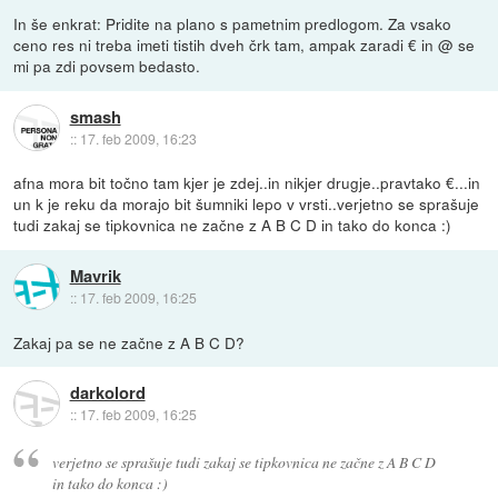
In še enkrat: Pridite na plano s pametnim predlogom. Za vsako
ceno res ni treba imeti tistih dveh črk tam, ampak zaradi € in @ se
mi pa zdi povsem bedasto.
smash
::
17. feb 2009, 16:23
afna mora bit točno tam kjer je zdej..in nikjer drugje..pravtako €...in
un k je reku da morajo bit šumniki lepo v vrsti..verjetno se sprašuje
tudi zakaj se tipkovnica ne začne z A B C D in tako do konca :)
Mavrik
::
17. feb 2009, 16:25
Zakaj pa se ne začne z A B C D?
darkolord
::
17. feb 2009, 16:25
verjetno se sprašuje tudi zakaj se tipkovnica ne začne z A B C D
in tako do konca :)