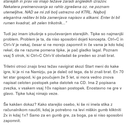
starejših in prav vsi imajo težave zaradi angleških izrazov.
Nekatera preimenovanja so rahlo zgrešena oz. ne poznam
utemeljitve, NAD se mi zdi bolj ustrezno od KTRL. Najbolj
elegantna rešitev bi bila zamenjava napisov s slikami. Enter bi bil
rumen kvadrat, alt zelen trikotnik..."
Tudi jaz imam izkušnje s poučevanjem starejših. Tipke so najmanjši
problem. Problem je ta, da niso sposobni dojeti koncepta. Ctrl+C in
Ctrl+V je nekaj, česar si ne morejo zapomnit in če vama je kdo kdaj
rekel, da ne razume pomena tipke, je pač gladko lagal. Poznam
vsaj 5 otrok, ki Ctrl+C Ctrl+V obvladali še preden so znali brat.
Triletni otroci znajo brez težav navigirat skozi Start meni do kake
igre, ki je ni na Namizju, pa je daleč od tega, da bi znali brat. En 70
let star gospod, ki ga poučujem že 5 let, si mora vedno znova
napisat celoten postopek peke datotek na CD. Ima 2 popisana
zvezka, v vsakem vsaj 10x napisan postopek. Enostavno ne gre v
glavo. Tipke tukaj nimajo veze.
Še kakšen dokaz? Kako starejšo osebo, ki še ni imela stika z
računalnikom naučiti, kdaj je potrebno na levi miškin gumb kliktniti
2x in kdaj 1x? Samo za en gumb gre, za boga, pa si niso sposobni
zapomnit.