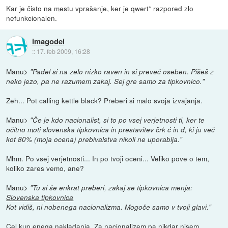
Kar je čisto na mestu vprašanje, ker je qwert* razpored zlo
nefunkcionalen.
imagodei
::
17. feb 2009, 16:28
Manu>
"Padel si na zelo nizko raven in si preveč oseben. Pišeš z
neko jezo, pa ne razumem zakaj. Sej gre samo za tipkovnico."
Zeh... Pot calling kettle black? Preberi si malo svoja izvajanja.
Manu>
"Če je kdo nacionalist, si to po vsej verjetnosti ti, ker te
očitno moti slovenska tipkovnica in prestavitev črk ć in đ, ki ju več
kot 80% (moja ocena) prebivalstva nikoli ne uporablja."
Mhm. Po vsej verjetnosti... In po tvoji oceni... Veliko pove o tem,
koliko zares vemo, ane?
Manu>
"Tu si še enkrat preberi, zakaj se tipkovnica menja:
Slovenska tipkovnica
Kot vidiš, ni nobenega nacionalizma. Mogoče samo v tvoji glavi."
Cel kup enega nakladanja. Za nacionalizem pa nikdar nisem