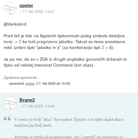
opeter
::
17. feb 2009, 14:41
@darkolord
Pred leti je bilo na Applovih tipkovnicah poleg simbola deteljice,
torej ->  še tudi pregrizeno jabolko. Takrat so temu enostavno
rekli: pritsni tipki "jabolko in s" (za kombinacijo tipk  + S).
Je pa res, da so v ZDA in drugih angleško govorečih državah to
tipko od nekdaj imenoval Command (kot ukaz).
Zgodovina sprememb…
spremenil:
opeter
(
17. feb 2009 ob 14:43
)
Brane2
::
17. feb 2009, 14:44
V resnici je bolj "ukaz" kot nadzor. Tipično s to tipko daješ ukaze
nadziraš pa bolj malo.
Verjetno je prišlo do nesporazuma, ker "control" na tipkovnici je