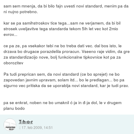
sam sem mnenja, da bi bilo fajn uvesti novi standard, menim pa da
ni nujno potrebno.
kar se pa samihstroskov tice tega...sam ne verjamem, da bi bil
strosek uveljavitve tega standarda tekom 5ih let vec kot 2mio
evrov...
ce pa ze, pa vsekakor tebi ne bo treba dati vec. dal bos isto, le
drzava bo drugace porazdelila proracun. Vseeno raje vidim, da gre
za standardizacijo nove, bolj funkcionalne tipkovnice kot pa za
oborozitev
Pa tudi preprican sem, da novi standard (ce bo sprejet) ne bo
zapovedan javnim upravam, solam itd... bo le predlagan... bo pa
sigurno vec pritiska da se uporablja novi standard, kar je tudi prav.
pa se enkrat, noben ne bo umaknil ć-ja in đ-ja dol, le v drugem
planu bodo
T-h-o-r
::
17. feb 2009, 14:51