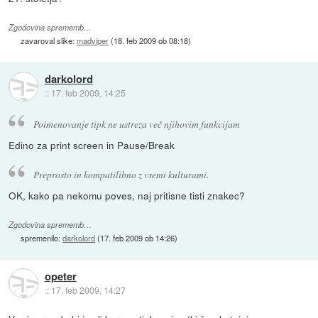
Zgodovina sprememb…
zavaroval slike:
madviper
(
18. feb 2009 ob 08:18
)
darkolord
::
17. feb 2009, 14:25
Poimenovanje tipk ne ustreza več njihovim funkcijam
Edino za print screen in Pause/Break
Preprosto in kompatilibno z vsemi kulturami.
OK, kako pa nekomu poves, naj pritisne tisti znakec?
Zgodovina sprememb…
spremenilo:
darkolord
(
17. feb 2009 ob 14:26
)
opeter
::
17. feb 2009, 14:27