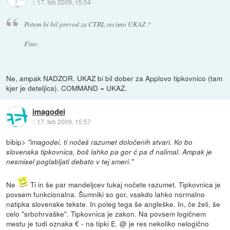
::
17. feb 2009, 15:54
Potem bi bil prevod za CTRL recimo UKAZ ?
Fine.
Ne, ampak NADZOR. UKAZ bi bil dober za Applovo tipkovnico (tam
kjer je deteljica). COMMAND = UKAZ.
imagodei
::
17. feb 2009, 15:57
bibip>
"imagodei, ti nočeš razumet določenih stvari. Ko bo
slovenska tipkovnica, boš lahko pa gor ć pa đ nalimal. Ampak je
nesmisel poglabljati debato v tej smeri."
Ne
Ti in še par mandeljcev tukaj nočete razumet. Tipkovnica je
povsem funkcionalna. Šumniki so gor, vsakdo lahko normalno
natipka slovenske tekste. In poleg tega še angleške. In, če želi, še
celo "srbohrvaške". Tipkovnica je zakon. Na povsem logičnem
mestu je tudi oznaka € - na tipki E. @ je res nekoliko nelogično