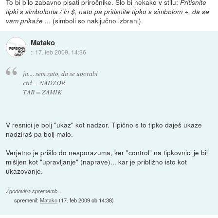
To bi bilo zabavno pisati priročnike. Šlo bi nekako v stilu:
Pritisnite
tipki s simboloma / in $, nato pa pritisnite tipko s simbolom ÷, da se
(simboli so naključno izbrani).
vam prikaže ...
Matako
::
17. feb 2009, 14:36
ja.... sem zato, da se uporabi
ctrl = NADZOR
TAB = ZAMIK
V resnici je bolj "ukaz" kot nadzor. Tipično s to tipko daješ ukaze
nadziraš pa bolj malo.
Verjetno je prišlo do nesporazuma, ker "control" na tipkovnici je bil
mišljen kot "upravljanje" (naprave)... kar je približno isto kot
ukazovanje.
Zgodovina sprememb…
spremenil:
Matako
(
17. feb 2009 ob 14:38
)