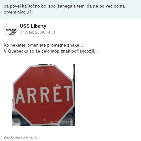
pa povej kaj točno bo izboljšanega s tem, da ne bo več đć na
prvem nivoju?!
USS Liberty
::
17. feb 2009, 14:51
Ko nekateri omenjate prometne znake...
V Quebecku so še celo stop znak pofrancozili...
Zgodovina sprememb…