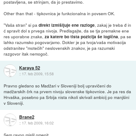
postavljena, se strinjam, da jo prestavimo.
Other than that - tipkovnica je funkcionalna in povsem OK.
"Vaša stran" si pa
, zakaj je treba đ in
direkt izmišljuje ene razloge
ć spravit dol s prvega nivoja. Predlagajte, da se tja premakne ene
res uporabne znake,
, pa se
za katere bo tista pozicija še logična
lahko razumsko pogovarjamo. Dokler je pa tvoja/vaša motivacija
odstranitev "motečih" neslovenskih znakov, je pa razumski
razgovor itak nemogoč.
Karaya 52
::
17. feb 2009, 15:58
Pravno gledano so Madžari v Sloveniji bolj upravičeni do
madžarskih črk na prvem nivoju slovenske tipkovnice. Je pa res da
Hrvaška, posebno pa Srbija nista nikoli skrivali ambicij po manjšini
v Sloveniji.
Brane2
::
17. feb 2009, 16:02
Sem ravno mislil omenit.