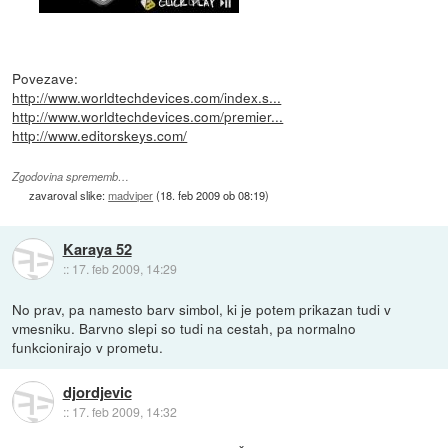
Povezave:
http://www.worldtechdevices.com/index.s...
http://www.worldtechdevices.com/premier...
http://www.editorskeys.com/
Zgodovina sprememb…
zavaroval slike:
madviper
(
18. feb 2009 ob 08:19
)
Karaya 52
::
17. feb 2009, 14:29
No prav, pa namesto barv simbol, ki je potem prikazan tudi v
vmesniku. Barvno slepi so tudi na cestah, pa normalno
funkcionirajo v prometu.
djordjevic
::
17. feb 2009, 14:32