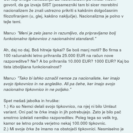
govoril, da ga izvaja SIST (posamezniki tam bi sicer morebitni
nacionalizem že znali ustrezno prikriti s kakšnim dolgočasnim
filozofiranjem (u, glej, kakšno naključje). Nacionalizma je polno v
tejle temi.
Manu>
"Meni je zelo jasno in razumljivo, da pripravljamo bolj
funkcionalno tipkovnico z nacionalnimi standardi."
Ah, daj no daj. Boš hitreje tipkal? Se boš manj motil? Bo firma s
100 računalniki letno prihranila 25.000 EUR na račun nove
razporeditve? Ne? A bo prihranila 10.000 EUR? 1000 EUR? Kaj bo
tista izboljšana funkcionalnost?
Manu>
"Tako bi lahko označil nemce za nacionaliste, ker imajo
svojo tipkovnico in ne angleško. Ali pa čehe, ker imajo svojo
nacionalno tipkovnico in ne poljsko."
Spet mešaš jabolka in hruške:
1.) Ko so Nemci delali svojo tipkovnico, na njej ni bilo Umlaut
variant. Oni pač te črke imajo in jih potrebujejo. Zato je bilo pač
smotrno izdelati nemško razporeditev. Poleg tega so velik trg,
kamor se letno proda verjetno nekaj 100.000 tipkovnic.
2.) Mi svoje črke že imamo na obstoječi tipkovnici. Nesmiselno je