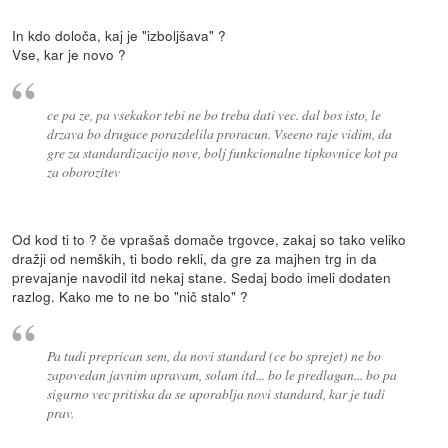
In kdo določa, kaj je "izboljšava" ?
Vse, kar je novo ?
ce pa ze, pa vsekakor tebi ne bo treba dati vec. dal bos isto, le
drzava bo drugace porazdelila proracun. Vseeno raje vidim, da
gre za standardizacijo nove, bolj funkcionalne tipkovnice kot pa
za oborozitev
Od kod ti to ? če vprašaš domače trgovce, zakaj so tako veliko
dražji od nemških, ti bodo rekli, da gre za majhen trg in da
prevajanje navodil itd nekaj stane. Sedaj bodo imeli dodaten
razlog. Kako me to ne bo "nič stalo" ?
Pa tudi preprican sem, da novi standard (ce bo sprejet) ne bo
zapovedan javnim upravam, solam itd... bo le predlagan... bo pa
sigurno vec pritiska da se uporablja novi standard, kar je tudi
prav.