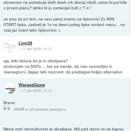
slovencev ne potrebuje tistih dveh crk skoraj nikoli, cemu bi pol bile
v prvem planu? lahko bi ju zamenjali tudi z ? in !
ce smo ze pri tem, ne vem zakaj imamo na tipkovnici 2x WIN
START tipko, zadosti je 1x na desni poleg tipke context menu... no
vsaj jaz imam tako tipkovnico :)
Lion29
::
17. feb 2009, 15:13
aja, kdo doloca da je to izboljsava?
strokonjaki na SISTu.... ker pa menijo, da niso nezmotljivi in
vsemogocni, dajejo tebi moznost, da predlagas boljso alternativo
WarpedGone
::
17. feb 2009, 15:15
Brane:
NDZR se zdi ustrezna zamenjava.
Mene moti neintuitivnost te okrajšave. Niti pod razno mi ne kapne,