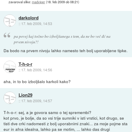
zavaroval slike:
madviper
(
18. feb 2009 ob 08:21
)
darkolord
::
17. feb 2009, 14:53
pa povej kaj točno bo izboljšanega s tem, da ne bo več đć na
prvem nivoju?!
Da bodo na prvem nivoju lahko namesto teh bolj uporabljene tipke.
T-h-o-r
::
17. feb 2009, 14:56
aha, in to bo izboljšalo karkoli kako?
Lion29
::
17. feb 2009, 14:57
T-h-o-r: sej, a je govora samo o tej spremembi?
kot prvo, je bolje, da so vsi trije sumniki v isti vrstici, kot drugo, se
tisti dve crki nadomesti z bolj uporabnimi znaki... za moje pojme sta
eur in afna idealna, lahko pa se motim, ... lahko das drugi