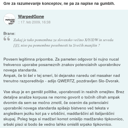
Gre za razumevanje konceptov, ne pa za napise na gumbih.
WarpedGone
::
17. feb 2009, 16:38
Brane:
Zakaj je tako pomembna za slovensko večino X/Y/Z/W in seveda
[]{}, niso pa pomembne posebnosti tu živečih manjšin ?
Povsem legitimna pripomba. Za pameten odgovor bi nujno nucal
frekvenco uporabe posameznih znakov potencialnih uporabnikov
novega standarda.
Ampak, če bi šel v tej smeri, bi dejansko naredu cel masaker nad
trenutno razporeditvijo - adijo QWERTZ, pozdravljen Slo-Dvorak.
Vse skup je en gemišt politike, uporabnosti in realnih omejitev. Brez
detaljne analize korpusa ne mormo govorit o točnih cifrah ampak
dvomim da sem se močno zmotil, če ocenim da potencialni
uporabniki novega standarda spišejo bistveno več teksta v
angleškem jeziku kot pa v srbščini, madđarščini ali italijanščini
skupaj. Poleg tega si madžari komot omislijo madžarsko tipkovnico,
srbski pisci si bodo še vedno lahko omislili srpsko tipkovnico.