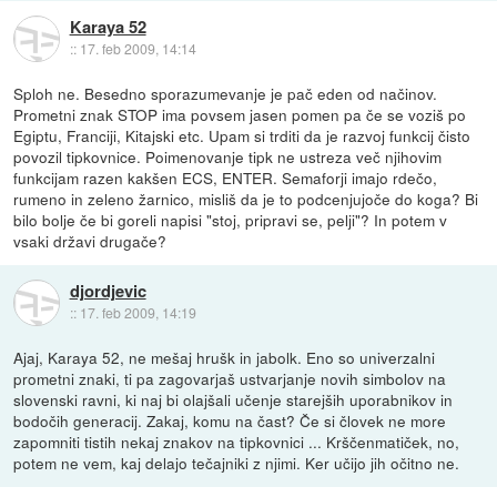
Karaya 52
::
17. feb 2009, 14:14
Sploh ne. Besedno sporazumevanje je pač eden od načinov.
Prometni znak STOP ima povsem jasen pomen pa če se voziš po
Egiptu, Franciji, Kitajski etc. Upam si trditi da je razvoj funkcij čisto
povozil tipkovnice. Poimenovanje tipk ne ustreza več njihovim
funkcijam razen kakšen ECS, ENTER. Semaforji imajo rdečo,
rumeno in zeleno žarnico, misliš da je to podcenjujoče do koga? Bi
bilo bolje če bi goreli napisi "stoj, pripravi se, pelji"? In potem v
vsaki državi drugače?
djordjevic
::
17. feb 2009, 14:19
Ajaj, Karaya 52, ne mešaj hrušk in jabolk. Eno so univerzalni
prometni znaki, ti pa zagovarjaš ustvarjanje novih simbolov na
slovenski ravni, ki naj bi olajšali učenje starejših uporabnikov in
bodočih generacij. Zakaj, komu na čast? Če si človek ne more
zapomniti tistih nekaj znakov na tipkovnici ... Krščenmatiček, no,
potem ne vem, kaj delajo tečajniki z njimi. Ker učijo jih očitno ne.