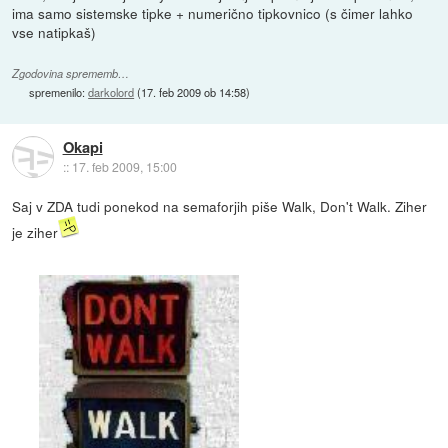
ima samo sistemske tipke + numerično tipkovnico (s čimer lahko
vse natipkaš)
Zgodovina sprememb…
spremenilo:
darkolord
(
17. feb 2009 ob 14:58
)
Okapi
::
17. feb 2009, 15:00
Saj v ZDA tudi ponekod na semaforjih piše Walk, Don't Walk. Ziher
je ziher