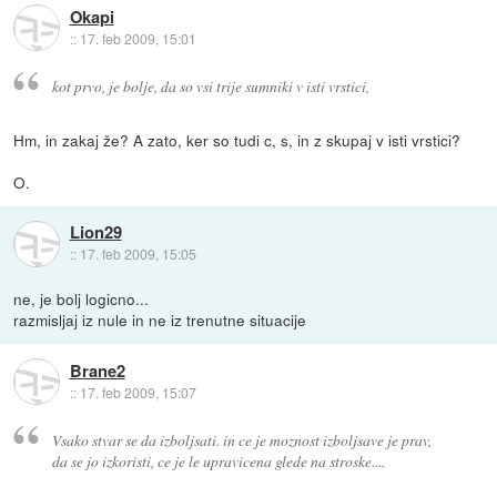
Okapi
::
17. feb 2009, 15:01
kot prvo, je bolje, da so vsi trije sumniki v isti vrstici,
Hm, in zakaj že? A zato, ker so tudi c, s, in z skupaj v isti vrstici?
O.
Lion29
::
17. feb 2009, 15:05
ne, je bolj logicno...
razmisljaj iz nule in ne iz trenutne situacije
Brane2
::
17. feb 2009, 15:07
Vsako stvar se da izboljsati. in ce je moznost izboljsave je prav,
da se jo izkoristi, ce je le upravicena glede na stroske....