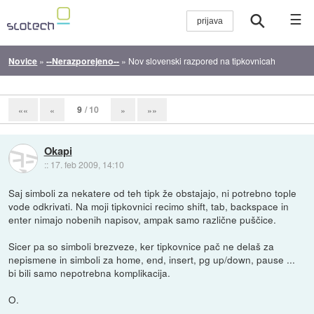
☰
Novice
»
--Nerazporejeno--
»
Nov slovenski razpored na tipkovnicah
9
/ 10
««
«
»
»»
Okapi
::
17. feb 2009, 14:10
Saj simboli za nekatere od teh tipk že obstajajo, ni potrebno tople
vode odkrivati. Na moji tipkovnici recimo shift, tab, backspace in
enter nimajo nobenih napisov, ampak samo različne puščice.
Sicer pa so simboli brezveze, ker tipkovnice pač ne delaš za
nepismene in simboli za home, end, insert, pg up/down, pause ...
bi bili samo nepotrebna komplikacija.
O.