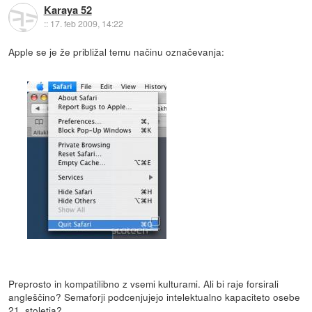
Karaya 52
::
17. feb 2009, 14:22
Apple se je že približal temu načinu označevanja:
Preprosto in kompatilibno z vsemi kulturami. Ali bi raje forsirali
angleščino? Semaforji podcenjujejo intelektualno kapaciteto osebe
21. stoletja?