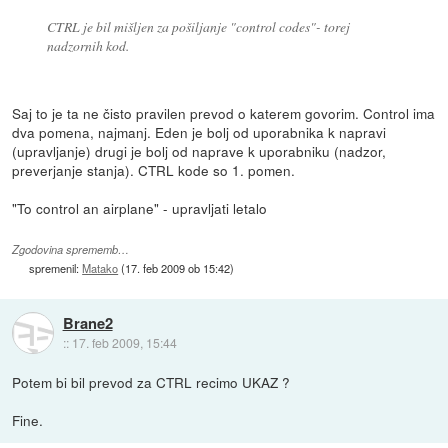
CTRL je bil mišljen za pošiljanje "control codes"- torej
nadzornih kod.
Saj to je ta ne čisto pravilen prevod o katerem govorim. Control ima
dva pomena, najmanj. Eden je bolj od uporabnika k napravi
(upravljanje) drugi je bolj od naprave k uporabniku (nadzor,
preverjanje stanja). CTRL kode so 1. pomen.
"To control an airplane" - upravljati letalo
Zgodovina sprememb…
spremenil:
Matako
(
17. feb 2009 ob 15:42
)
Brane2
::
17. feb 2009, 15:44
Potem bi bil prevod za CTRL recimo UKAZ ?
Fine.