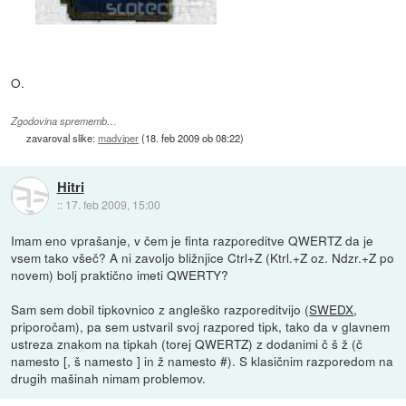
O.
Zgodovina sprememb…
zavaroval slike:
madviper
(
18. feb 2009 ob 08:22
)
Hitri
::
17. feb 2009, 15:00
Imam eno vprašanje, v čem je finta razporeditve QWERTZ da je
vsem tako všeč? A ni zavoljo bližnjice Ctrl+Z (Ktrl.+Z oz. Ndzr.+Z po
novem) bolj praktično imeti QWERTY?
Sam sem dobil tipkovnico z angleško razporeditvijo (
SWEDX
,
priporočam), pa sem ustvaril svoj razpored tipk, tako da v glavnem
ustreza znakom na tipkah (torej QWERTZ) z dodanimi č š ž (č
namesto [, š namesto ] in ž namesto #). S klasičnim razporedom na
drugih mašinah nimam problemov.