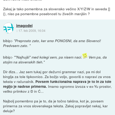
Zakaj je tako pomembna za slovensko večino X/Y/Z/W in seveda []
{}, niso pa pomembne posebnosti tu živečih manjšin ?
imagodei
::
17. feb 2009, 16:04
bibip>
"Preprosto zato, ker smo PONOSNI, da smo Slovenci!
Predvsem zato. "
bibip>
""Najhujši" med kolegi sem, pa nisem naci.
Vem pa, da
stojim na slovenskih tleh."
Dir đizs... Jaz sem tukaj gor dežurni grammar nazi, pa mi dol
binglja za tole tipkovnico. Za božjo voljo, govoriš o napravi za vnos
teksta v računalnik.
Povsem funkcionalna naprava je to in za tole
Imamo ogromno izvoza v ex-Yu prostor,
regijo je nadvse primerna.
veliko priimkov z Đ in Ć...
Najbolj pomembno pa je to, da je točno takšna, kot je, povsem
primerna za vnos slovenskega teksta. Zakaj popravljat nekaj, kar
deluje?