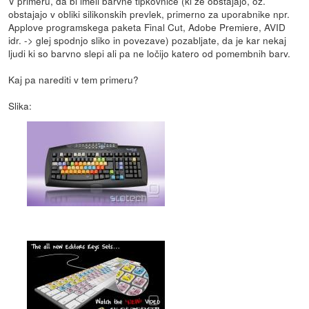
V primeru, da bi imeli barvne tipkovnice (ki že obstajajo, oz.
obstajajo v obliki silikonskih prevlek, primerno za uporabnike npr.
Applove programskega paketa Final Cut, Adobe Premiere, AVID
idr. -> glej spodnjo sliko in povezave) pozabljate, da je kar nekaj
ljudi ki so barvno slepi ali pa ne ločijo katero od pomembnih barv.
Kaj pa narediti v tem primeru?
Slika: