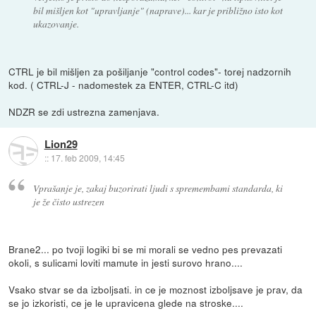
bil mišljen kot "upravljanje" (naprave)... kar je približno isto kot
ukazovanje.
CTRL je bil mišljen za pošiljanje "control codes"- torej nadzornih
kod. ( CTRL-J - nadomestek za ENTER, CTRL-C itd)
NDZR se zdi ustrezna zamenjava.
Lion29
::
17. feb 2009, 14:45
Vprašanje je, zakaj buzorirati ljudi s spremembami standarda, ki
je že čisto ustrezen
Brane2... po tvoji logiki bi se mi morali se vedno pes prevazati
okoli, s sulicami loviti mamute in jesti surovo hrano....
Vsako stvar se da izboljsati. in ce je moznost izboljsave je prav, da
se jo izkoristi, ce je le upravicena glede na stroske....