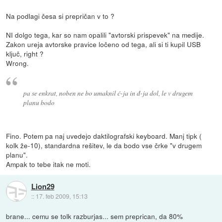
Na podlagi česa si prepričan v to ?
NI dolgo tega, kar so nam opalili "avtorski prispevek" na medije.
Zakon ureja avtorske pravice ločeno od tega, ali si ti kupil USB
ključ, right ?
Wrong.
pa se enkrat, noben ne bo umaknil ć-ja in đ-ja dol, le v drugem
planu bodo
Fino. Potem pa naj uvedejo daktilografski keyboard. Manj tipk (
kolk že-10), standardna rešitev, le da bodo vse črke "v drugem
planu".
Ampak to tebe itak ne moti.
Lion29
::
17. feb 2009, 15:13
brane... cemu se tolk razburjas... sem preprican, da 80%