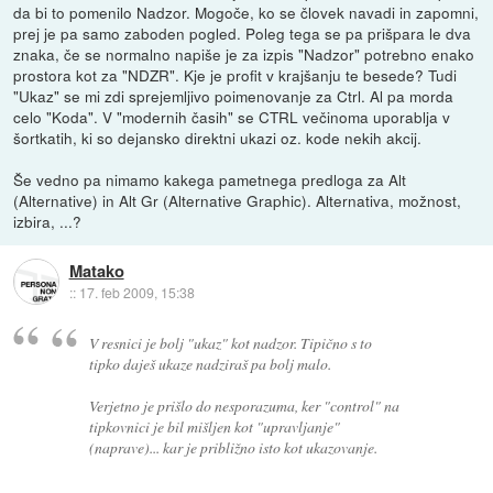
da bi to pomenilo Nadzor. Mogoče, ko se človek navadi in zapomni,
prej je pa samo zaboden pogled. Poleg tega se pa prišpara le dva
znaka, če se normalno napiše je za izpis "Nadzor" potrebno enako
prostora kot za "NDZR". Kje je profit v krajšanju te besede? Tudi
"Ukaz" se mi zdi sprejemljivo poimenovanje za Ctrl. Al pa morda
celo "Koda". V "modernih časih" se CTRL večinoma uporablja v
šortkatih, ki so dejansko direktni ukazi oz. kode nekih akcij.
Še vedno pa nimamo kakega pametnega predloga za Alt
(Alternative) in Alt Gr (Alternative Graphic). Alternativa, možnost,
izbira, ...?
Matako
::
17. feb 2009, 15:38
V resnici je bolj "ukaz" kot nadzor. Tipično s to
tipko daješ ukaze nadziraš pa bolj malo.
Verjetno je prišlo do nesporazuma, ker "control" na
tipkovnici je bil mišljen kot "upravljanje"
(naprave)... kar je približno isto kot ukazovanje.