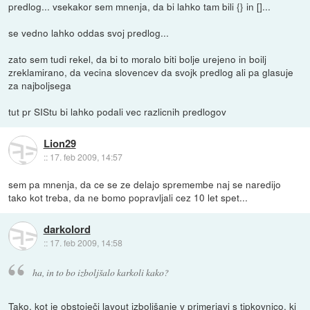
predlog... vsekakor sem mnenja, da bi lahko tam bili {} in []...
se vedno lahko oddas svoj predlog...
zato sem tudi rekel, da bi to moralo biti bolje urejeno in boilj
zreklamirano, da vecina slovencev da svojk predlog ali pa glasuje
za najboljsega
tut pr SIStu bi lahko podali vec razlicnih predlogov
Lion29
::
17. feb 2009, 14:57
sem pa mnenja, da ce se ze delajo spremembe naj se naredijo
tako kot treba, da ne bomo popravljali cez 10 let spet...
darkolord
::
17. feb 2009, 14:58
ha, in to bo izboljšalo karkoli kako?
Tako, kot je obstoječi layout izboljšanje v primerjavi s tipkovnico, ki