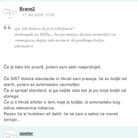
Brane2
::
17. feb 2009, 15:50
aja, kdo doloca da je to izboljsava?
strokonjaki na SISTu.... ker pa menijo, da niso nezmotljivi in
vsemogocni, dajejo tebi moznost, da predlagas boljso
alternativo
Če je tako kto praviš, potem sam sebi nasprotuješ.
Če SIST določa standarde in hkrati sam presoja, če so boljši od
starih, potem so avtomatsko nezmotljivi.
Če si sprejel standard, si ga valjda zato ker je po tvoje boljši od
starega.
Če si ti hkrati arbiter o tem, kaje je boljše, si avtomatsko bog -
edina relevantna inštanca.
Razen če si hudoben ali debil- če se sam s seboj ne moreš
strinjat...
opeter