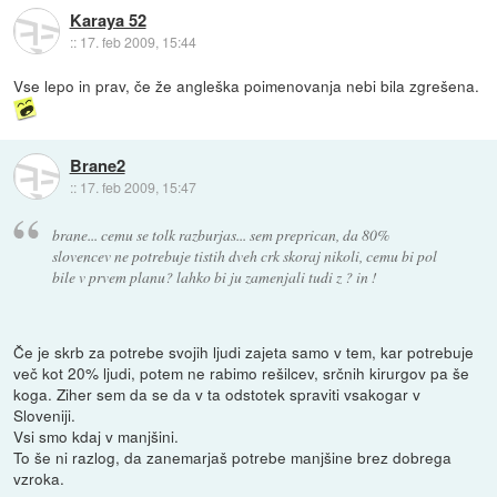
Karaya 52
::
17. feb 2009, 15:44
Vse lepo in prav, če že angleška poimenovanja nebi bila zgrešena.
Brane2
::
17. feb 2009, 15:47
brane... cemu se tolk razburjas... sem preprican, da 80%
slovencev ne potrebuje tistih dveh crk skoraj nikoli, cemu bi pol
bile v prvem planu? lahko bi ju zamenjali tudi z ? in !
Če je skrb za potrebe svojih ljudi zajeta samo v tem, kar potrebuje
več kot 20% ljudi, potem ne rabimo rešilcev, srčnih kirurgov pa še
koga. Ziher sem da se da v ta odstotek spraviti vsakogar v
Sloveniji.
Vsi smo kdaj v manjšini.
To še ni razlog, da zanemarjaš potrebe manjšine brez dobrega
vzroka.