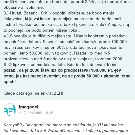
hoditi v menjavo zato, da bomo dol pobrali 2 črki, ki jih uporabljamo
občasno ali sploh ne.
3.) Hrvati, Bosanci, Srbi - popolni idiotizem, če bodo menjali
tipkovnico, ki jo vsi lahko uporabljajo samo zato, da bodo imeli
lastno hrvaško, bosansko oz. srbsko tipkovnico. Halo? Ampak, naj
to počnejo, če bodo potem hitreje tipkali.
4.) Slovenija je hudičevo majhen trg. Nimam konkretnih podatkov,
ampak če se letno v Sloveniji po kakšnem čudežu proda 100.000
novih računalnikov in se pri 50% proda tudi nova tipkovnica, to
pomeni letno 50.000 novih tipkovnic. Razdeli to med 4-5
proizvajalcev in med 5 modelov na proizvajalca, to znese 2000
SLO tipkovnic po modelu na leto. Kdo bo to izdeloval?
In ne
pozabi, da je 2000 številka ob predpostavki 100.000 PC-jev
letno, jaz kar precej dvomim, da se proda 50.000 tipkovnic letno
sploh!
Glede ostalega: še enkrat ZEH!
imagodei
::
17. feb 2009, 16:36
Karaya52>
"imagodei; ne morem se strinjat da je YU tipkovnica
funkcionalna. Tako kot WarpedOne imam izkušnje s poučevanjem