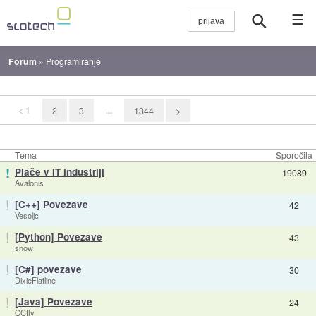
☰
Forum
»
Programiranje
< 1
...
2
3
1344
>
Tema
Sporočila
!
Plače v IT industriji
19089
Avalonis
!
[C++] Povezave
42
Vesoljc
!
[Python] Povezave
43
snow
!
[C#] povezave
30
DixieFlatline
!
[Java] Povezave
24
CCfly