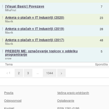
!
[Visual Basic] Povezave
7
MihaFirst
!
Anketa o plačah v IT industriji (2020)
23
Mavrik
!
Anketa o plačah v IT industriji (2019)
28
Mavrik
!
Anketa o plačah v IT industriji (2017)
48
Mavrik
!
PREBERI ME: označevanje topicov v oddelku
5
programiranje
snow
Tema
Sporočila
< 1
...
2
3
1344
>
Pravila
Večina pravic pridržanih
Odgovornost
Oglaševanje
Kontakt
ISSN 1581-0186