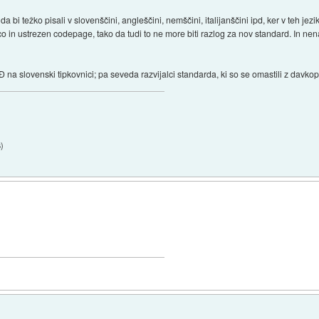
 bi težko pisali v slovenščini, angleščini, nemščini, italijanščini ipd, ker v teh jez
nico in ustrezen codepage, tako da tudi to ne more biti razlog za nov standard. In 
in Đ na slovenski tipkovnici; pa seveda razvijalci standarda, ki so se omastili z dav
6
)