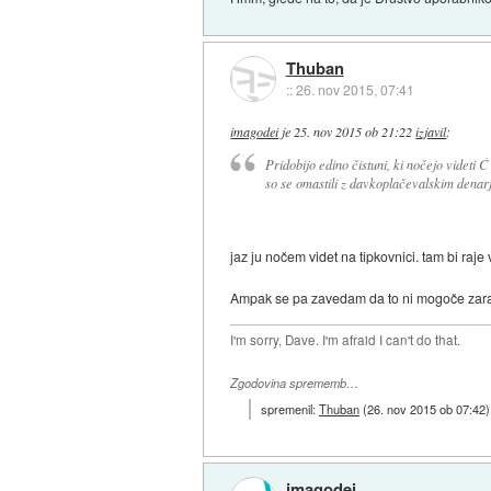
Thuban
::
26. nov 2015, 07:41
imagodei
je
25. nov 2015 ob 21:22
izjavil
:
Pridobijo edino čistuni, ki nočejo videti Ć
so se omastili z davkoplačevalskim denar
jaz ju nočem videt na tipkovnici. tam bi raje v
Ampak se pa zavedam da to ni mogoče zara
I'm sorry, Dave. I'm afraid I can't do that.
Zgodovina sprememb…
spremenil:
Thuban
(
26. nov 2015 ob 07:42
)
imagodei