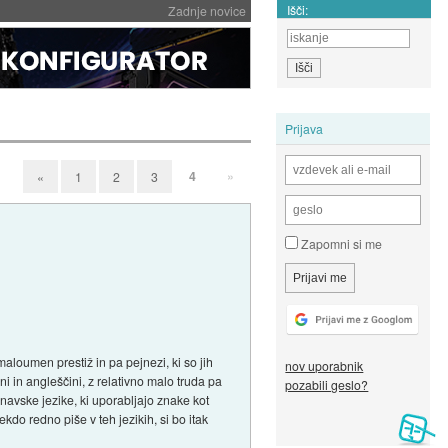
Išči:
Zadnje novice
Prijava
4
»
«
1
2
3
Zapomni si me
maloumen prestiž in pa pejnezi, ki so jih
nov uporabnik
 in angleščini, z relativno malo truda pa
pozabili geslo?
dinavske jezike, ki uporabljajo znake kot
kdo redno piše v teh jezikih, si bo itak