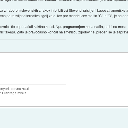
ica z naborom slovenskih znakov in bi bili vsi Slovenci prisiljeni kupovati ameriške
mo pa razvijat alternativo zgolj zato, ker par mandeljcev motita "Ć" in "Đ", je pa d
ovnici, če bi prinašali kakšno korist. Npr. programerjem na ta način, da bi na mesto "Š
a nič takega. Zato je pravočasno končal na smetišču zgodovine, preden se je zapra
/tinyurl.com/na7r54l
e" Hrabrega miška