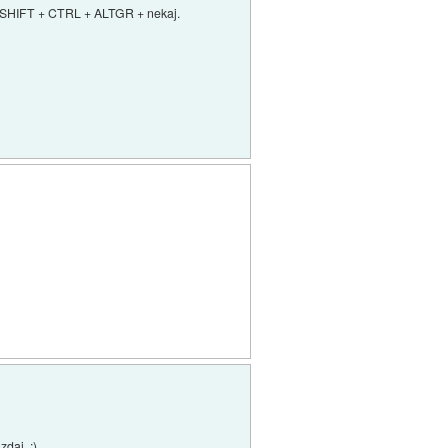
čjo SHIFT + CTRL + ALTGR + nekaj.
daj. :)