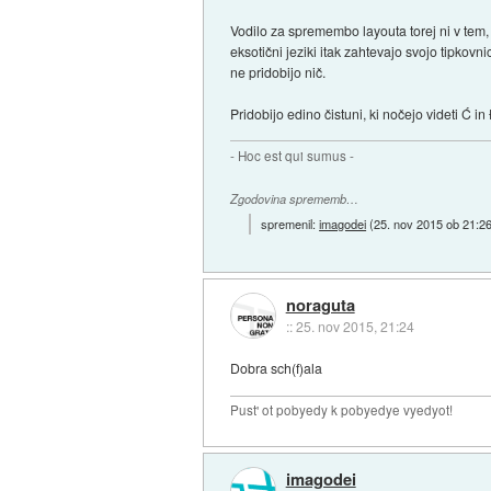
Vodilo za spremembo layouta torej ni v tem, da
eksotični jeziki itak zahtevajo svojo tipkov
ne pridobijo nič.
Pridobijo edino čistuni, ki nočejo videti Ć 
- Hoc est qui sumus -
Zgodovina sprememb…
spremenil:
imagodei
(
25. nov 2015 ob 21:2
noraguta
::
25. nov 2015, 21:24
Dobra sch(f)ala
Pust' ot pobyedy k pobyedye vyedyot!
imagodei