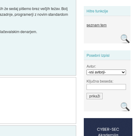
ikih že sedaj pišemo brez večjih težav. Bolj
Hitre funkcije
nenazadnje, programerji z novim standardom
seznam tem
koplačevalskim denarjem.
Posebni izpisi
Avtor:
Ključna beseda: