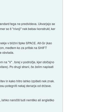
 standard tega ne predvideva. Ukvarjajo se
mer so ti "nivoji" nek bebav konstrukt, ker
 nekje v bližini tipke SPACE. Alt-Gr (kao
a 2cm, medtem ko za pritisk na SHIFT
ne obvlada.
 na "V" . torej v področje, kjer običajno
tare). Po drugi strani, če želim napisati
itev in kako hitro lahko izpišeš nek znak.
esu potegniti nekaj denarja od države.
ti, lahko naročiš tudi nemško ali angleško