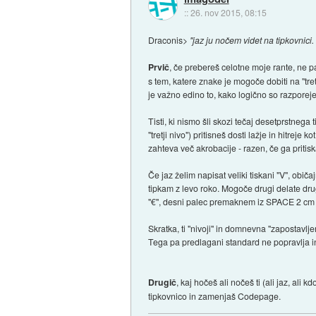
::
26. nov 2015, 08:15
Draconis>
"jaz ju nočem videt na tipkovnici. 
Prvič
, če prebereš celotne moje rante, ne pa
s tem, katere znake je mogoče dobiti na "tretj
je važno edino to, kako logično so razporej
Tisti, ki nismo šli skozi tečaj desetprstnega 
"tretji nivo") pritisneš dosti lažje in hitre
zahteva več akrobacije - razen, če ga priti
Če jaz želim napisat veliki tiskani "V", obi
tipkam z levo roko. Mogoče drugi delate druga
"€", desni palec premaknem iz SPACE 2 cm v
Skratka, ti "nivoji" in domnevna "zapostavlj
Tega pa predlagani standard ne popravlja in
Drugič
, kaj hočeš ali nočeš ti (ali jaz, al
tipkovnico in zamenjaš Codepage.