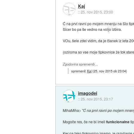
Kaj
::
25. nov 2015, 23:00
Ć na prvi ravni po mojem mnenju na Slo tipk
Sicer bo pa še vedno na voljo izbira.
VOu, šele zdel vidim, da je članek iz leta 20
(oziroma so vse moje tipkovnice že tok star
Zgodovina sprememb…
spremenil:
Kaj
(
25. nov 2015 ob 23:04
)
imagodei
::
25. nov 2015, 23:17
MihaMiha>
"Ć na prvi ravni po mojem mnenju
Mogoče res, če ne bi imeli
funkcionalne
ti
Ker pa tako tipkovnico imamo, je razvijanj