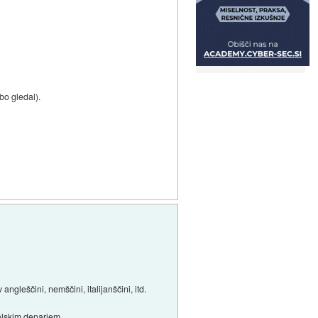
bo gledal).
gleščini, nemščini, italijanščini, itd.
alskim denarjem.