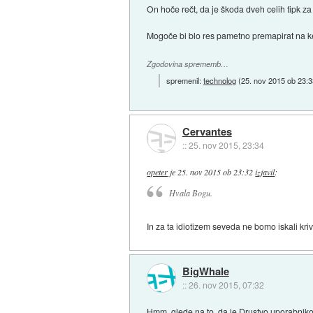
On hoče rečt, da je škoda dveh celih tipk 
Mogoče bi blo res pametno premapirat na k
Zgodovina sprememb…
spremenil:
technolog
(
25. nov 2015 ob 23:3
Cervantes
::
25. nov 2015, 23:34
opeter
je
25. nov 2015 ob 23:32
izjavil
:
Hvala Bogu.
In za ta idiotizem seveda ne bomo iskali kri
BigWhale
::
26. nov 2015, 07:32
Hmm, glede na to, da je Drustvo uporabnikov 