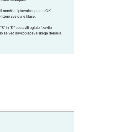
 ali nemške tipkovnice, potem OK -
ebilizem svetovne klase.
" in "Đ" postavili oglate / zavite
vilo še več davkoplačevalskega denarja.