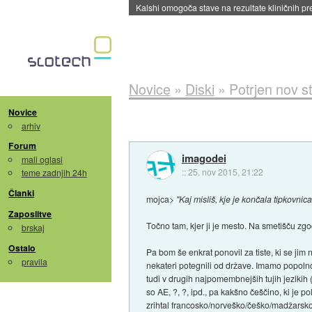
Sandisk že prodal več kot polovico SSD-jev za 
Novice
»
Diski
»
Potrjen nov s
Novice
arhiv
Forum
imagodei
mali oglasi
::
25. nov 2015, 21:22
teme zadnjih 24h
Članki
mojca>
"Kaj misliš, kje je končala tipkovnica
Zaposlitve
Točno tam, kjer ji je mesto. Na smetišču zg
brskaj
Ostalo
Pa bom še enkrat ponovil za tiste, ki se jim 
pravila
nekateri potegnili od države. Imamo popolno
tudi v drugih najpomembnejših tujih jezikih (
so AE, ?, ?, ipd., pa kakšno češčino, ki je p
zrihtal francosko/norveško/češko/madžarsko 