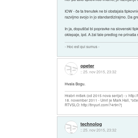
IOW - če ta trenutek ne bi obstajala tipkovn
razvijmo svojo in jo standardizirajmo. Da gre
In ja, dopuščal bi popravke na slovenski tipk
oklepaje, ipd. A žal tale predlog ne prinaš
- Hoc est qui sumus -
opeter
::
25. nov 2015, 23:32
Hvala Bogu.
Hrabri mišek (od 2015 nova serija!) -> http:/
18. november 2011 - Umrl je Mark Hall, "oč
RTVSLO: http://tinyurl.com/74r9n7j
technolog
::
25. nov 2015, 23:32