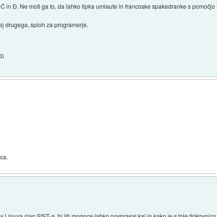
za Ć in Đ. Ne moti ga to, da lahko tipka umlaute in francoske spakedranke s pomo
ej drugega, sploh za programerje.
3
)
vca.
Linuxa clan SIST-a, bi jih mogoce lahko povprasal kaj in kako je s tole tipkovnico z