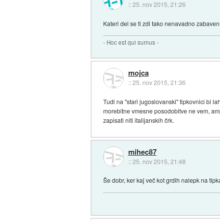
::
25. nov 2015, 21:26
Kateri del se ti zdi tako nenavadno zabave
- Hoc est qui sumus -
mojca
::
25. nov 2015, 21:36
Tudi na "stari jugoslovanski" tipkovnici bi 
morebitne vmesne posodobitve ne vem, ampak 
zapisati niti italijanskih črk.
mihec87
::
25. nov 2015, 21:48
Še dobr, ker kaj več kot grdih nalepk na tipk