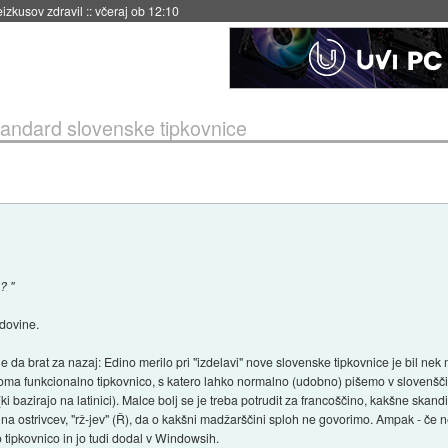
naslednji dve leti
::
včeraj ob 11:37
tandard slovenske tipkovnice
? "
odovine.
ne da brat za nazaj: Edino merilo pri "izdelavi" nove slovenske tipkovnice je bil nek 
ma funkcionalno tipkovnico, s katero lahko normalno (udobno) pišemo v slovenščini
ki bazirajo na latinici). Malce bolj se je treba potrudit za francoščino, kakšne skan
olna ostrivcev, "rž-jev" (Ř), da o kakšni madžarščini sploh ne govorimo. Ampak - če ne
tipkovnico in jo tudi dodal v Windowsih.