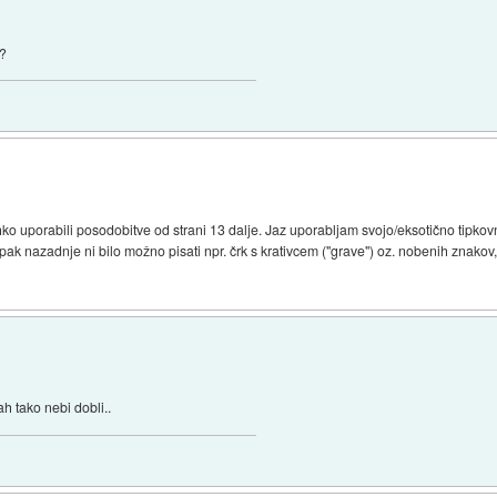
n?
lahko uporabili posodobitve od strani 13 dalje. Jaz uporabljam svojo/eksotično tipko
nazadnje ni bilo možno pisati npr. črk s krativcem ("grave") oz. nobenih znakov, k
ah tako nebi dobli..