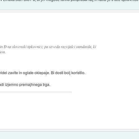
 in Đ na slovenski tipkovnici; pa seveda razvijalci standarda, ki
jem.
idel zavite in oglate oklepaje. Bi dosti bolj koristilo.
di izjemno premajhnega trga.