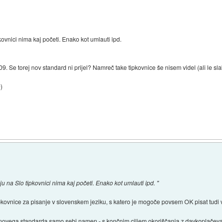
ovnici nima kaj početi. Enako kot umlauti ipd.
09. Se torej nov standard ni prijel? Namreč take tipkovnice še nisem videl (ali le sla
e)
 na Slo tipkovnici nima kaj početi. Enako kot umlauti ipd. "
pkovnice za pisanje v slovenskem jeziku, s katero je mogoče povsem OK pisat tudi v an
e novega standarda samo sebi namen - s končnim ciljem okoriščanja z davkoplačev