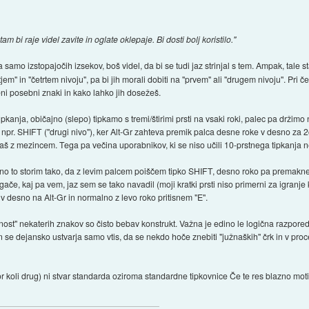
tam bi raje videl zavite in oglate oklepaje. Bi dosti bolj koristilo."
 samo izstopajočih izsekov, boš videl, da bi se tudi jaz strinjal s tem. Ampak, tale
em" in "četrtem nivoju", pa bi jih morali dobiti na "prvem" ali "drugem nivoju". Pri če
eni posebni znaki in kako lahko jih dosežeš.
tipkanja, običajno (slepo) tipkamo s tremi/štirimi prsti na vsaki roki, palec pa držimo
je kot npr. SHIFT ("drugi nivo"), ker Alt-Gr zahteva premik palca desne roke v desno z
skaš z mezincem. Tega pa večina uporabnikov, ki se niso učili 10-prstnega tipkanja 
čajno to storim tako, da z levim palcem poiščem tipko SHIFT, desno roko pa premaknem
če, kaj pa vem, jaz sem se tako navadil (moji kratki prsti niso primerni za igranje ki
 desno na Alt-Gr in normalno z levo roko pritisnem "E".
enost" nekaterih znakov so čisto bebav konstrukt. Važna je edino le logična razpored
 se dejansko ustvarja samo vtis, da se nekdo hoče znebiti "južnaških" črk in v proc
i kdor koli drug) ni stvar standarda oziroma standardne tipkovnice Če te res blazno mo