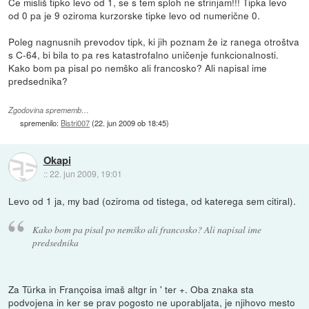
Če misliš tipko levo od 1, se s tem sploh ne strinjam!!! Tipka levo
od 0 pa je 9 oziroma kurzorske tipke levo od numerične 0.
Poleg nagnusnih prevodov tipk, ki jih poznam že iz ranega otroštva
s C-64, bi bila to pa res katastrofalno uničenje funkcionalnosti.
Kako bom pa pisal po nemško ali francosko? Ali napisal ime
predsednika?
Zgodovina sprememb…
spremenilo:
Bistri007
(
22. jun 2009 ob 18:45
)
Okapi
::
22. jun 2009, 19:01
Levo od 1 ja, my bad (oziroma od tistega, od katerega sem citiral).
Kako bom pa pisal po nemško ali francosko? Ali napisal ime
predsednika
Za Türka in Françoisa imaš altgr in ' ter +. Oba znaka sta
podvojena in ker se prav pogosto ne uporabljata, je njihovo mesto