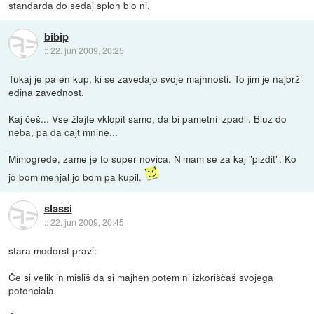
standarda do sedaj sploh blo ni.
bibip
::
22. jun 2009, 20:25
Tukaj je pa en kup, ki se zavedajo svoje majhnosti. To jim je najbrž
edina zavednost.
Kaj češ... Vse žlajfe vklopit samo, da bi pametni izpadli. Bluz do
neba, pa da cajt mnine...
Mimogrede, zame je to super novica. Nimam se za kaj "pizdit". Ko
jo bom menjal jo bom pa kupil.
slassi
::
22. jun 2009, 20:45
stara modorst pravi:
Če si velik in misliš da si majhen potem ni izkoriščaš svojega
potenciala