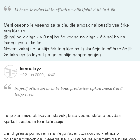
Vi boste še vedno lahko uživali v svojih ljubih ć-jih in đ-jih.
Meni osebno je vseeno za te ćje, đje ampak naj pustijo vse črke
tam kjer so.
@ naj bo v altgr + v ß naj bo še vedno na altgr + ć š naj bo na
istem mestu.. itd itd.
Nevem zakaj ne pustijo črk tam kjer so in zbrišejo te ćđ črke če jih
že tako motijo layout pa naj pustijo nespremenjen.
Icematxyz
::
22. jun 2009, 14:42
Najbolj očitne spremembe bodo prestavitev tipk za znaka ć in đ v
tretjo raven
To je zanimivo oblikovan stavek, ki se vedno skrbno povdari
kjerkoli zasledim to informacijo.
ć in đ gresta po novem na tretjo raven. Znakovno - etnično
očiščena tipkovnica. Seveda na XYQW pa ne vrjamem da bi se kdo