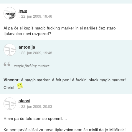
jype
::
22. jun 2009, 19:46
Al pa če si kupiš magic fucking marker in si narišeš čez staro
tipkovnico novi razpored?
antonija
::
22. jun 2009, 19:48
magic fucking marker
A magic marker. A felt pen! A fuckin' black magic marker!
Vincent:
Christ.
slassi
::
22. jun 2009, 20:03
Hmm pa še tole sem se spomnil....
Ko sem prvič slišal za novo tipkovnico sem že mislil da je Miličinski