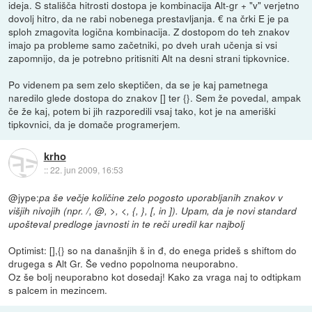
ideja. S stališča hitrosti dostopa je kombinacija Alt-gr + "v" verjetno
dovolj hitro, da ne rabi nobenega prestavljanja. € na črki E je pa
sploh zmagovita logična kombinacija. Z dostopom do teh znakov
imajo pa probleme samo začetniki, po dveh urah učenja si vsi
zapomnijo, da je potrebno pritisniti Alt na desni strani tipkovnice.
Po videnem pa sem zelo skeptičen, da se je kaj pametnega
naredilo glede dostopa do znakov [] ter {}. Sem že povedal, ampak
če že kaj, potem bi jih razporedili vsaj tako, kot je na ameriški
tipkovnici, da je domače programerjem.
krho
::
22. jun 2009, 16:53
@jype:
pa še večje količine zelo pogosto uporabljanih znakov v
višjih nivojih (npr. /, @, >, <, {, }, [, in ]). Upam, da je novi standard
upošteval predloge javnosti in te reči uredil kar najbolj
Optimist: [],{} so na današnjih š in đ, do enega prideš s shiftom do
drugega s Alt Gr. Še vedno popolnoma neuporabno.
Oz še bolj neuporabno kot dosedaj! Kako za vraga naj to odtipkam
s palcem in mezincem.