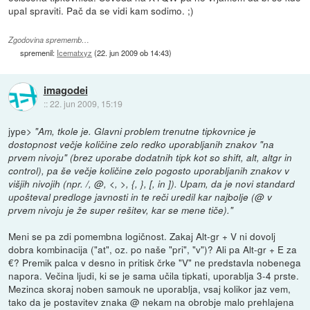
upal spraviti. Pač da se vidi kam sodimo. ;)
Zgodovina sprememb…
spremenil:
Icematxyz
(
22. jun 2009 ob 14:43
)
imagodei
::
22. jun 2009, 15:19
jype>
"Am, tkole je. Glavni problem trenutne tipkovnice je
dostopnost večje količine zelo redko uporabljanih znakov "na
prvem nivoju" (brez uporabe dodatnih tipk kot so shift, alt, altgr in
control), pa še večje količine zelo pogosto uporabljanih znakov v
višjih nivojih (npr. /, @, <, >, {, }, [, in ]). Upam, da je novi standard
upošteval predloge javnosti in te reči uredil kar najbolje (@ v
prvem nivoju je že super rešitev, kar se mene tiče)."
Meni se pa zdi pomembna logičnost. Zakaj Alt-gr + V ni dovolj
dobra kombinacija ("at", oz. po naše "pri", "v")? Ali pa Alt-gr + E za
€? Premik palca v desno in pritisk črke "V" ne predstavla nobenega
napora. Večina ljudi, ki se je sama učila tipkati, uporablja 3-4 prste.
Mezinca skoraj noben samouk ne uporablja, vsaj kolikor jaz vem,
tako da je postavitev znaka @ nekam na obrobje malo prehlajena