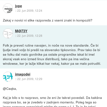
jype
::
22. jun 2009, 12:24
Zakaj v novici ni slike razporeda z vsemi znaki in kompoziti?
M@73Y
::
22. jun 2009, 12:28
Folk je preveč rutine navajen, in noče na nove standarde. Če bi
ljudje imeli voljo bi prešli na slovensko tipkovnico. Prav tako če bi
se folku dal malo gonilnike pa ostale programčke iskat bi imel
skoraj vsak eno izmed linux distribucij, tako pa ima večina
windowse, ker je lažje klikat kar nekaj, kakor pa se malo potruditi.
imagodei
::
22. jun 2009, 12:29
@Caqka,
Kaj je bilo s to razpravo, smo že eni že takrat povedali. Da kakšna
razprava bo, se je zvedelo v zadnjem momentu. Poleg tega so
javno razpravo organizirali mislim da samo v LJ. To je že takoj