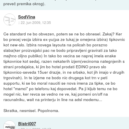
preveč premika okrog).
SodVina
::
22. jun 2009, 12:35
Ce standard ne bo obvezen, potem se ne bo obnesel. Zakaj? Ker
bo precej vecja izbira ex-yu(pa ze tukaj je omejena izbira) tipkovnic
kot new-slo. Izbira novega layouta na policah bo porazno
slaba(ker proizvajalci pac ne bodo pripravljeni gravirati za tako
majhno ciljno publiko) In tako bo vecina se naprej imela enake
tipkovnice kot sedaj, razen nekaterih izjem(vecinoma nategnjenih s
strani prodajalca, ki jim bo hotel prodati EDINO pravo slo
tipkovnico-seveda 15uer drazje, in ne srbsko, kot jih imajo v drugih
trgovinah). In te izjeme ne bodo nic drugega kot trn v peti
supportu, ki se bo moral nauciti se nova imena za tipke, ce bo
hotel "mamci" po telefonu kaj dopovedat. Pa ji kljub temu ne bo
mogel nic, ker revca se vedno ne ve, kaj pomeni on/off na
racunalniku, wait na printerju in line na adsl modemu...
Skratka, nesmisel. Popolnoma.
Bistri007