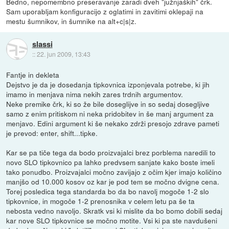
Bedno, nepomembno preseravanje zaradi dveh "južnjaških" črk.
Sam uporabljam konfiguracijo z oglatimi in zavitimi oklepaji na
mestu šumnikov, in šumnike na alt+c|s|z.
slassi
::
22. jun 2009, 13:43
Fantje in dekleta
Dejstvo je da je dosedanja tipkovnica izponjevala potrebe, ki jih
imamo in menjava nima nekih zares trdnih argumentov.
Neke premike črk, ki so že bile doseglijve in so sedaj dosegljive
samo z enim pritiskom ni neka pridobitev in še manj argument za
menjavo. Edini argument ki še nekako zdrži presojo zdrave pameti
je prevod: enter, shift...tipke.
Kar se pa tiče tega da bodo proizvajalci brez porblema naredili to
novo SLO tipkovnico pa lahko predvsem sanjate kako boste imeli
tako ponudbo. Proizvajalci močno zavijajo z očim kjer imajo količino
manjšo od 10.000 kosov oz kar je pod tem se močno dvigne cena.
Torej posledica tega standarda bo da bo navolj mogoče 1-2 slo
tipkovnice, in mogoče 1-2 prenosnika v celem letu pa še ta
nebosta vedno navoljo. Skratk vsi ki mislite da bo bomo dobili sedaj
kar nove SLO tipkovnice se močno motite. Vsi ki pa ste navdušeni