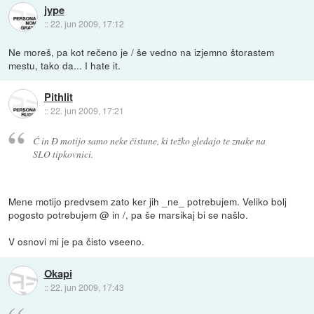
jype
::
22. jun 2009, 17:12
Ne moreš, pa kot rečeno je / še vedno na izjemno štorastem
mestu, tako da... I hate it.
Pithlit
::
22. jun 2009, 17:21
Ć in Đ motijo samo neke čistune, ki težko gledajo te znake na
SLO tipkovnici.
Mene motijo predvsem zato ker jih _ne_ potrebujem. Veliko bolj
pogosto potrebujem @ in /, pa še marsikaj bi se našlo.
V osnovi mi je pa čisto vseeno.
Okapi
::
22. jun 2009, 17:43