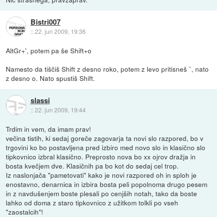
Bistri007
::
22. jun 2009, 19:36
AltGr+', potem pa še Shift+o
Namesto da tiščiš Shift z desno roko, potem z levo pritisneš ¨, nato
z desno o. Nato spustiš Shift.
slassi
::
22. jun 2009, 19:44
Trdim in vem, da imam prav!
večina tistih, ki sedaj goreče zagovarja ta novi slo razpored, bo v
trgovini ko bo postavljena pred izbiro med novo slo in klasično slo
tipkovnico izbral klasično. Preprosto nova bo xx ojrov dražja in
bosta kvečjem dve. Klasičnih pa bo kot do sedaj cel trop.
Iz naslonjača "pametovati" kako je novi razpored oh in sploh je
enostavno, denarnica in izbira bosta peli popolnoma drugo pesem
in z navdušenjem boste plesali po cenjših notah, tako da boste
lahko od doma z staro tipkovnico z užitkom tolkli po vseh
"zaostalcih"!