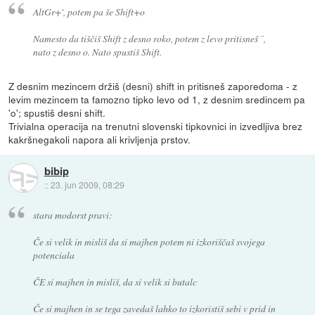
AltGr+', potem pa še Shift+o
Namesto da tiščiš Shift z desno roko, potem z levo pritisneš ¨,
nato z desno o. Nato spustiš Shift.
Z desnim mezincem držiš (desni) shift in pritisneš zaporedoma - z
levim mezincem ta famozno tipko levo od 1, z desnim sredincem pa
'o'; spustiš desni shift.
Trivialna operacija na trenutni slovenski tipkovnici in izvedljiva brez
kakršnegakoli napora ali krivljenja prstov.
bibip
::
23. jun 2009, 08:29
stara modorst pravi:
Če si velik in misliš da si majhen potem ni izkoriščaš svojega
potenciala
ČE si majhen in misliš, da si velik si butalc
Če si majhen in se tega zavedaš lahko to izkoristiš sebi v prid in