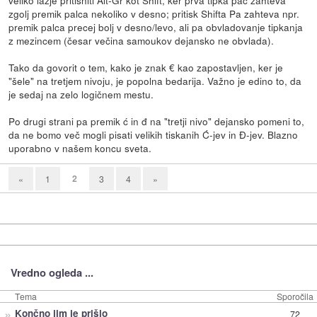
zgolj premik palca nekoliko v desno; pritisk Shifta Pa zahteva npr.
premik palca precej bolj v desno/levo, ali pa obvladovanje tipkanja
z mezincem (česar večina samoukov dejansko ne obvlada).
Tako da govorit o tem, kako je znak € kao zapostavljen, ker je
"šele" na tretjem nivoju, je popolna bedarija. Važno je edino to, da
je sedaj na zelo logičnem mestu.
Po drugi strani pa premik ć in đ na "tretji nivo" dejansko pomeni to,
da ne bomo več mogli pisati velikih tiskanih Ć-jev in Đ-jev. Blazno
uporabno v našem koncu sveta.
2
«
1
3
4
»
Vredno ogleda ...
Tema
Sporočila
»
Končno jim je prišlo
72