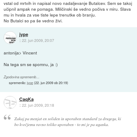
vstal od mrtvih in napisal novo nadaljevanje Butalcev. Sem se takoj
učipnil ampak ne pomaga. Miličinski še vedno počiva v miru. Slava
mu in hvala za vse tiste lepe trenutke ob branju.
No Butalci so pa še vedno živi.
jype
::
22. jun 2009, 20:07
antonija> Vincent
Na tega sm se spomnu, ja :)
Zgodovina sprememb…
spremenilo:
jype
(
22. jun 2009 ob 20:19
)
CaqKa
::
22. jun 2009, 20:18
Zakaj pa menjat en soliden in uporaben standard za drugega, ki
bo kvečjemu ravno toliko uporaben - to mi je pa uganka.