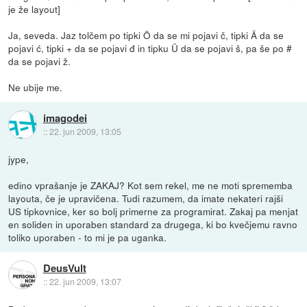
je že layout]
Ja, seveda. Jaz tolčem po tipki Ö da se mi pojavi č, tipki Ä da se
pojavi ć, tipki + da se pojavi đ in tipku Ü da se pojavi š, pa še po #
da se pojavi ž.
Ne ubije me.
imagodei
::
22. jun 2009, 13:05
jype,
edino vprašanje je ZAKAJ? Kot sem rekel, me ne moti sprememba
layouta, če je upravičena. Tudi razumem, da imate nekateri rajši
US tipkovnice, ker so bolj primerne za programirat. Zakaj pa menjat
en soliden in uporaben standard za drugega, ki bo kvečjemu ravno
toliko uporaben - to mi je pa uganka.
DeusVult
::
22. jun 2009, 13:07