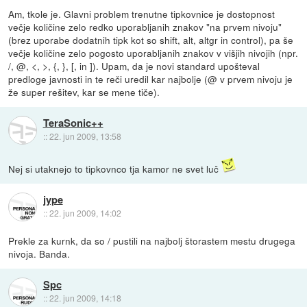
Am, tkole je. Glavni problem trenutne tipkovnice je dostopnost
večje količine zelo redko uporabljanih znakov "na prvem nivoju"
(brez uporabe dodatnih tipk kot so shift, alt, altgr in control), pa še
večje količine zelo pogosto uporabljanih znakov v višjih nivojih (npr.
/, @, <, >, {, }, [, in ]). Upam, da je novi standard upošteval
predloge javnosti in te reči uredil kar najbolje (@ v prvem nivoju je
že super rešitev, kar se mene tiče).
TeraSonic++
::
22. jun 2009, 13:58
Nej si utaknejo to tipkovnco tja kamor ne svet luč
jype
::
22. jun 2009, 14:02
Prekle za kurnk, da so / pustili na najbolj štorastem mestu drugega
nivoja. Banda.
Spc
::
22. jun 2009, 14:18