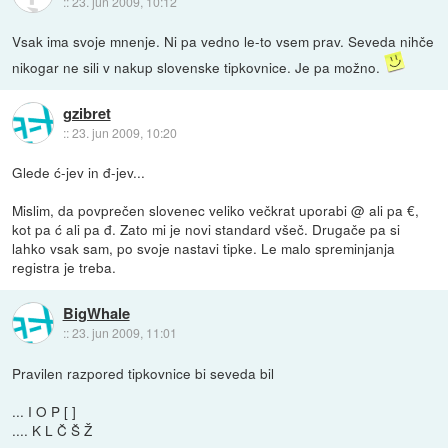
::
23. jun 2009, 10:12
Vsak ima svoje mnenje. Ni pa vedno le-to vsem prav. Seveda nihče
nikogar ne sili v nakup slovenske tipkovnice. Je pa možno.
gzibret
::
23. jun 2009, 10:20
Glede ć-jev in đ-jev...
Mislim, da povprečen slovenec veliko večkrat uporabi @ ali pa €,
kot pa ć ali pa đ. Zato mi je novi standard všeč. Drugače pa si
lahko vsak sam, po svoje nastavi tipke. Le malo spreminjanja
registra je treba.
BigWhale
::
23. jun 2009, 11:01
Pravilen razpored tipkovnice bi seveda bil
... I O P [ ]
.... K L Č Š Ž