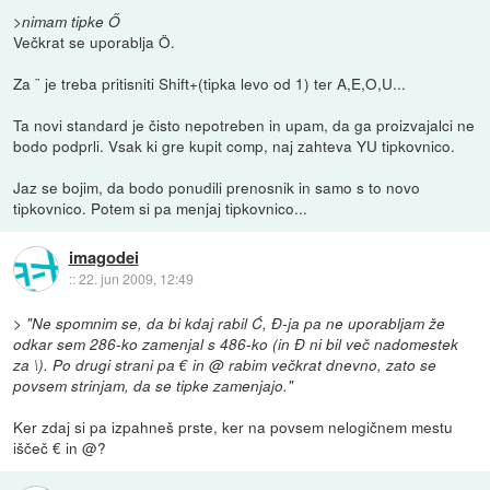
>nimam tipke Ő
Večkrat se uporablja Ö.
Za ¨ je treba pritisniti Shift+(tipka levo od 1) ter A,E,O,U...
Ta novi standard je čisto nepotreben in upam, da ga proizvajalci ne
bodo podprli. Vsak ki gre kupit comp, naj zahteva YU tipkovnico.
Jaz se bojim, da bodo ponudili prenosnik in samo s to novo
tipkovnico. Potem si pa menjaj tipkovnico...
imagodei
::
22. jun 2009, 12:49
>
"Ne spomnim se, da bi kdaj rabil Ć, Đ-ja pa ne uporabljam že
odkar sem 286-ko zamenjal s 486-ko (in Đ ni bil več nadomestek
za \). Po drugi strani pa € in @ rabim večkrat dnevno, zato se
povsem strinjam, da se tipke zamenjajo."
Ker zdaj si pa izpahneš prste, ker na povsem nelogičnem mestu
iščeč € in @?