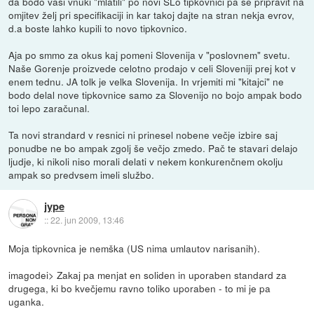
da bodo vaši vnuki "mlatili" po novi SLo tipkovnici pa se pripravit na
omjitev želj pri specifikaciji in kar takoj dajte na stran nekja evrov,
d.a boste lahko kupili to novo tipkovnico.
Aja po smmo za okus kaj pomeni Slovenija v "poslovnem" svetu.
Naše Gorenje proizvede celotno prodajo v celi Sloveniji prej kot v
enem tednu. JA tolk je velka Slovenija. In vrjemiti mi "kitajci" ne
bodo delal nove tipkovnice samo za Slovenijo no bojo ampak bodo
toi lepo zaračunal.
Ta novi strandard v resnici ni prinesel nobene večje izbire saj
ponudbe ne bo ampak zgolj še večjo zmedo. Pač te stavari delajo
ljudje, ki nikoli niso morali delati v nekem konkurenčnem okolju
ampak so predvsem imeli službo.
jype
::
22. jun 2009, 13:46
Moja tipkovnica je nemška (US nima umlautov narisanih).
imagodei> Zakaj pa menjat en soliden in uporaben standard za
drugega, ki bo kvečjemu ravno toliko uporaben - to mi je pa
uganka.