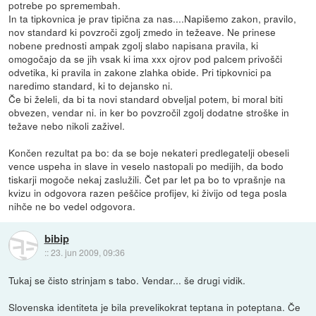
potrebe po spremembah.
In ta tipkovnica je prav tipična za nas....Napišemo zakon, pravilo,
nov standard ki povzroči zgolj zmedo in težeave. Ne prinese
nobene prednosti ampak zgolj slabo napisana pravila, ki
omogočajo da se jih vsak ki ima xxx ojrov pod palcem privošči
odvetika, ki pravila in zakone zlahka obide. Pri tipkovnici pa
naredimo standard, ki to dejansko ni.
Če bi želeli, da bi ta novi standard obveljal potem, bi moral biti
obvezen, vendar ni. in ker bo povzročil zgolj dodatne stroške in
težave nebo nikoli zaživel.
Končen rezultat pa bo: da se boje nekateri predlegatelji obeseli
vence uspeha in slave in veselo nastopali po medijih, da bodo
tiskarji mogoče nekaj zaslužili. Čet par let pa bo to vprašnje na
kvizu in odgovora razen peščice profijev, ki živijo od tega posla
nihče ne bo vedel odgovora.
bibip
::
23. jun 2009, 09:36
Tukaj se čisto strinjam s tabo. Vendar... še drugi vidik.
Slovenska identiteta je bila prevelikokrat teptana in poteptana. Če