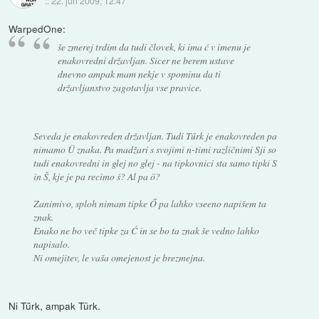
::
22. jun 2009, 12:47
WarpedOne:
še zmerej trdim da tudi človek, ki ima ć v imenu je
enakovredni državljan. Sicer ne berem ustave
dnevno ampak mam nekje v spominu da ti
državljanstvo zagotavlja vse pravice.
Seveda je enakovreden državljan. Tudi Tűrk je enakovreden pa
nimamo Ü znaka. Pa madžari s svojimi n-timi različnimi Sji so
tudi enakovredni in glej no glej - na tipkovnici sta samo tipki S
in Š, kje je pa recimo ś? Al pa ö?
Zanimivo, sploh nimam tipke Ő pa lahko vseeno napišem ta
znak.
Enako ne bo več tipke za Ć in se bo ta znak še vedno lahko
napisalo.
Ni omejitev, le vaša omejenost je brezmejna.
Ni Tűrk, ampak Türk.