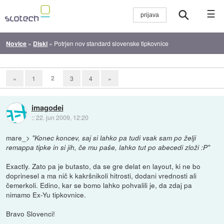
☰
Novice
»
Diski
»
Potrjen nov standard slovenske tipkovnice
2
«
1
3
4
»
imagodei
::
22. jun 2009, 12:20
mare_>
"Konec koncev, saj si lahko pa tudi vsak sam po želji
remappa tipke in si jih, če mu paše, lahko tut po abecedi zloži :P"
Exactly. Zato pa je butasto, da se gre delat en layout, ki ne bo
doprinesel a ma nič k kakršnikoli hitrosti, dodani vrednosti ali
čemerkoli. Edino, kar se bomo lahko pohvalili je, da zdaj pa
nimamo Ex-Yu tipkovnice.
Bravo Slovenci!