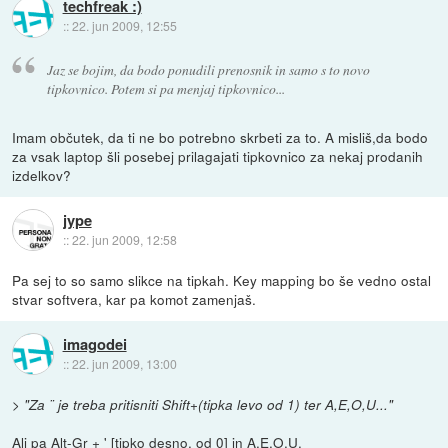
techfreak :)
::
22. jun 2009, 12:55
Jaz se bojim, da bodo ponudili prenosnik in samo s to novo
tipkovnico. Potem si pa menjaj tipkovnico...
Imam občutek, da ti ne bo potrebno skrbeti za to. A misliš,da bodo
za vsak laptop šli posebej prilagajati tipkovnico za nekaj prodanih
izdelkov?
jype
::
22. jun 2009, 12:58
Pa sej to so samo slikce na tipkah. Key mapping bo še vedno ostal
stvar softvera, kar pa komot zamenjaš.
imagodei
::
22. jun 2009, 13:00
>
"Za ¨ je treba pritisniti Shift+(tipka levo od 1) ter A,E,O,U..."
Ali pa Alt-Gr + ' [tipko desno, od 0] in A,E,O,U.