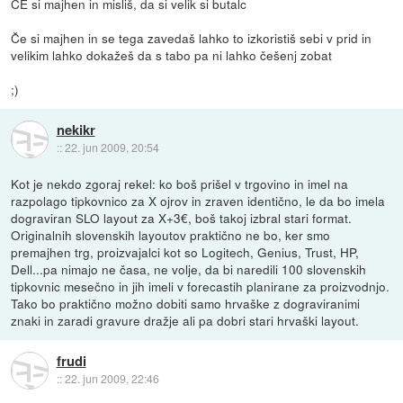
ČE si majhen in misliš, da si velik si butalc
Če si majhen in se tega zavedaš lahko to izkoristiš sebi v prid in
velikim lahko dokažeš da s tabo pa ni lahko češenj zobat
;)
nekikr
::
22. jun 2009, 20:54
Kot je nekdo zgoraj rekel: ko boš prišel v trgovino in imel na
razpolago tipkovnico za X ojrov in zraven identično, le da bo imela
dograviran SLO layout za X+3€, boš takoj izbral stari format.
Originalnih slovenskih layoutov praktično ne bo, ker smo
premajhen trg, proizvajalci kot so Logitech, Genius, Trust, HP,
Dell...pa nimajo ne časa, ne volje, da bi naredili 100 slovenskih
tipkovnic mesečno in jih imeli v forecastih planirane za proizvodnjo.
Tako bo praktično možno dobiti samo hrvaške z dograviranimi
znaki in zaradi gravure dražje ali pa dobri stari hrvaški layout.
frudi
::
22. jun 2009, 22:46