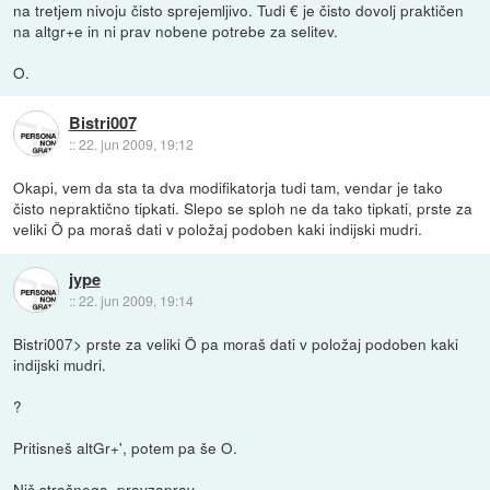
na tretjem nivoju čisto sprejemljivo. Tudi € je čisto dovolj praktičen
na altgr+e in ni prav nobene potrebe za selitev.
O.
Bistri007
::
22. jun 2009, 19:12
Okapi, vem da sta ta dva modifikatorja tudi tam, vendar je tako
čisto nepraktično tipkati. Slepo se sploh ne da tako tipkati, prste za
veliki Ö pa moraš dati v položaj podoben kaki indijski mudri.
jype
::
22. jun 2009, 19:14
Bistri007> prste za veliki Ö pa moraš dati v položaj podoben kaki
indijski mudri.
?
Pritisneš altGr+', potem pa še O.
Nič strašnega, pravzaprav.