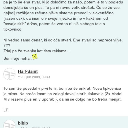
pa je to še ena stvar, ki jo določimo za našo, potem je to v pogledu
domoljubja še en plus. To pa ni ravno velik strošek. Če so že vse
najbolj razširjene računalniške sisteme prevedli v slovenščino
(razen osx), da imamo v svojem jeziku in ne v kakšnem od
"osvajalskih" držav, potem še vedno ni nič slabega tole s
tipkovnico.
Ni vedno samo denar, ki odloča stvari. Ene stvari so neprecenljive.
???
Zdaj pa že zvenim kot tista reklama...
Bom raje nehal.
Half-Saint
::
23. jun 2009, 09:41
To sem že povedal v prvi temi, bom pa še enkrat. Nova tipkovnica
je mimo. Na srečo imam na zalogi dovolj starih tipkovnic (2x Model
M v rezervi plus en v uporabi), da mi še dolgo ne bo treba menjat.
LP
bibip