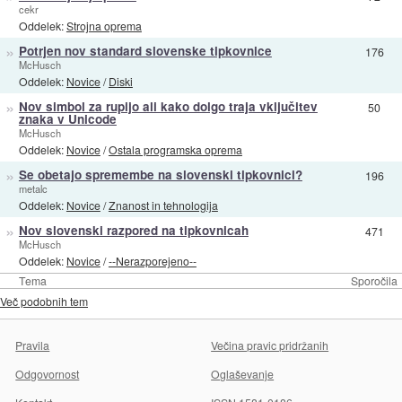
cekr
Oddelek:
Strojna oprema
»
Potrjen nov standard slovenske tipkovnice
176
McHusch
Oddelek:
Novice
/
Diski
»
Nov simbol za rupijo ali kako dolgo traja vključitev
50
znaka v Unicode
McHusch
Oddelek:
Novice
/
Ostala programska oprema
»
Se obetajo spremembe na slovenski tipkovnici?
196
metalc
Oddelek:
Novice
/
Znanost in tehnologija
»
Nov slovenski razpored na tipkovnicah
471
McHusch
Oddelek:
Novice
/
--Nerazporejeno--
Tema
Sporočila
Več podobnih tem
Pravila
Večina pravic pridržanih
Odgovornost
Oglaševanje