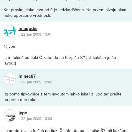
Kot pravim, tipka levo od 0 je neizkoriščena. Na prvem nivoju nima
neke uporabne vrednosti.
imagodei
::
22. jun 2009, 13:01
@jype,
... in tolčeš po tipki Č zato, da se ti izpiše Š? [ali kakšen je že
layout]
mihec87
::
22. jun 2009, 13:02
Itq bomo tipkovnice z tem layoutom lahko iskali z lupo ter prešteli
na prste ene roke..
jype
::
22. jun 2009, 13:03
imagodei> ... in tolčeš po tipki Č zato, da se ti izpiše Š? [ali kakšen