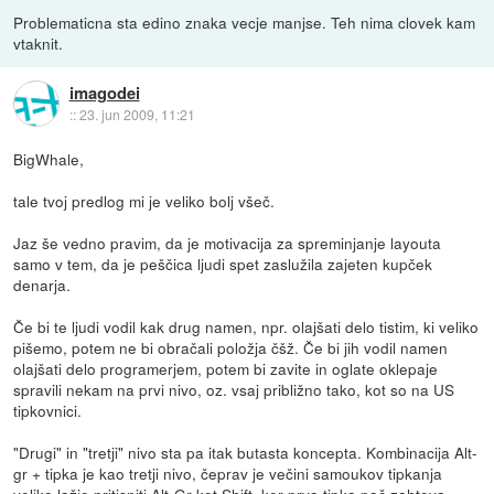
Problematicna sta edino znaka vecje manjse. Teh nima clovek kam
vtaknit.
imagodei
::
23. jun 2009, 11:21
BigWhale,
tale tvoj predlog mi je veliko bolj všeč.
Jaz še vedno pravim, da je motivacija za spreminjanje layouta
samo v tem, da je peščica ljudi spet zaslužila zajeten kupček
denarja.
Če bi te ljudi vodil kak drug namen, npr. olajšati delo tistim, ki veliko
pišemo, potem ne bi obračali položja čšž. Če bi jih vodil namen
olajšati delo programerjem, potem bi zavite in oglate oklepaje
spravili nekam na prvi nivo, oz. vsaj približno tako, kot so na US
tipkovnici.
"Drugi" in "tretji" nivo sta pa itak butasta koncepta. Kombinacija Alt-
gr + tipka je kao tretji nivo, čeprav je večini samoukov tipkanja
veliko lažje pritisniti Alt-Gr kot Shift, ker prva tipka pač zahteva