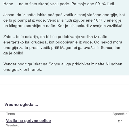
Hehe ... na to finto skoraj vsak pade. Po moje ene 99+% ljudi.
Jasno, da iz nafte lahko počrpaš vodik z manj vložene energije, kot
če bi jo pumpal iz vode. Vendar si tudi izgubil ene 10^7 J energije
na kilogram porabljene nafte. Ker je nisi pokuril v svojem vozilčku!
Zato .. to je oslarija, da bi bilo pridobivanje vodika iz nafte
energetsko kaj drugega, kot pridobivanje iz vode. Od nekod mora
energija za ta prosti vodik priti! Magari bi ga uvažal iz Sonca, tam
ga je obilo!
Vendar hodit ga iskat na Sonce ali ga pridobivat iz nafte NI noben
energetski prihranek.
Vredno ogleda ...
Tema
Sporočila
»
Vozila na gorivne celice
27
Veselinko