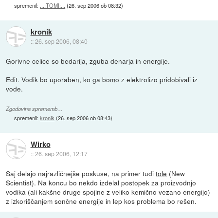
spremenil:
...:TOMI:...
(
26. sep 2006 ob 08:32
)
kronik
::
26. sep 2006, 08:40
Gorivne celice so bedarija, zguba denarja in energije.
Edit. Vodik bo uporaben, ko ga bomo z elektrolizo pridobivali iz
vode.
Zgodovina sprememb…
spremenil:
kronik
(
26. sep 2006 ob 08:43
)
Wirko
::
26. sep 2006, 12:17
Saj delajo najrazličnejše poskuse, na primer tudi
tole
(New
Scientist). Na koncu bo nekdo izdelal postopek za proizvodnjo
vodika (ali kakšne druge spojine z veliko kemično vezano energijo)
z izkoriščanjem sončne energije in lep kos problema bo rešen.