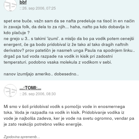
bbf
::
26. sep 2006, 07:25
spet ene buče. važn sam da se nafta predeluje na tisoč in en način
in zavaja folk, da dela to za njih... haha, nafto pa kdo dobavlja in
kdo plačuje ?
ne grejo u 3.. s takimi 'izumi'. a misljo da bo pa vodik potem cenejši
energent, če ga bodo pridobival iz že tako al tako dragih naftnih
derivatov? prov patetičn je nasmeh unga Paula na spodnjem linku..
drgač pa tud voda razpade na vodik in kisik pri zadostni
temperaturi. podobno vsaka molekula z vodikom v sebi.
nanov izumljajo ameriko.. dobesedno..
...:TOMI:...
::
26. sep 2006, 08:30
Mi smo v šoli pridobival vodik s pomočjo vode in enosmernega
toka. Voda je razpadla na vodik in kisik. Pridobivanje vodika iz
vode je najbolša zadeva, ker je vode na svetu ogromno, vendar pa
je zato reakcijo potrebno veliko energije.
Zgodovina sprememb…