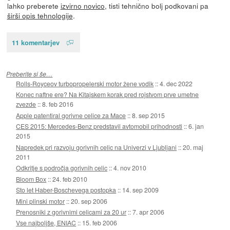
lahko preberete
izvirno novico
, tisti tehnično bolj podkovani pa
širši opis tehnologije
.
11 komentarjev
Preberite si še…
Rolls-Royceov turbopropelerski motor žene vodik
::
4. dec 2022
Konec naftne ere? Na Kitajskem korak pred rojstvom prve umetne
zvezde
::
8. feb 2016
Apple patentiral gorivne celice za Mace
::
8. sep 2015
CES 2015: Mercedes-Benz predstavil avtomobil prihodnosti
::
6. jan
2015
Napredek pri razvoju gorivnih celic na Univerzi v Ljubljani
::
20. maj
2011
Odkritje s področja gorivnih celic
::
4. nov 2010
Bloom Box
::
24. feb 2010
Sto let Haber-Boschevega postopka
::
14. sep 2009
Mini plinski motor
::
20. sep 2006
Prenosniki z gorivnimi celicami za 20 ur
::
7. apr 2006
Vse najboljše, ENIAC
::
15. feb 2006