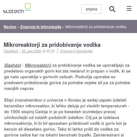
☰
Novice
»
Znanost in tehnologija
»
Mikroreaktorji za pridobivanje vodika
Mikroreaktorji za pridobivanje vodika
Daedalus
::
25. sep 2006
ob 22:22
Znanost in tehnologija
-
Mikroreaktorji
za pridobivanje vodika se uporabljajo za
Slashdot
predelavo organskih goriv kot sta metanol in propan v vodik, ki se
ga nato uporablja v gorivnih celicah. Področja uporabe so
predvsem pridobivanje goriva za potrebe vojske ali pa za potrebe
manjših naprav.
Ekipi znanstvenikov z univerze v Ilinoisu je sedaj uspelo izdelati
keramičen mikroreaktor, ki lahko deluje pri visokih temperaturah -
do 1000 stopinj Celzija in je po besedah izumiteljev precej
učinkovitejši od ostalih podobnih izdelkov. Cilj pa je izdelava
mikroreaktorja, ki bi bil sposoben pridobivati vodik iz goriv kot je
bencin ali dieselsko gorivo. Tako bi lahko prišli do vodika za
gorivne celice kar na lokalni bencinski črpalki. Zainteresirani si