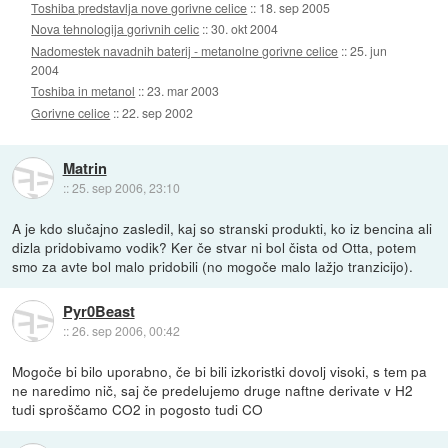
Toshiba predstavlja nove gorivne celice
::
18. sep 2005
Nova tehnologija gorivnih celic
::
30. okt 2004
Nadomestek navadnih baterij - metanolne gorivne celice
::
25. jun
2004
Toshiba in metanol
::
23. mar 2003
Gorivne celice
::
22. sep 2002
Matrin
::
25. sep 2006, 23:10
A je kdo slučajno zasledil, kaj so stranski produkti, ko iz bencina ali
dizla pridobivamo vodik? Ker če stvar ni bol čista od Otta, potem
smo za avte bol malo pridobili (no mogoče malo lažjo tranzicijo).
Pyr0Beast
::
26. sep 2006, 00:42
Mogoče bi bilo uporabno, če bi bili izkoristki dovolj visoki, s tem pa
ne naredimo nič, saj če predelujemo druge naftne derivate v H2
tudi sproščamo CO2 in pogosto tudi CO