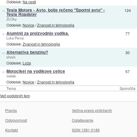
Oddelek:
Na cesti
»
Tesla Motors - Avto, bolje rečeno "Športni avto" -
124
Tesla Roadster
ZLOky
Oddelek:
Novice
/
Znanost in tehnologija
»
Aluminij za proizvodnjo vodika.
77
Luka Percic
Oddelek:
Znanost in tehnologija
»
Alternativa benzinu?
30
shock
Oddelek:
Loža
»
Motocikel na vodikove celice
57
metalc
Oddelek:
Novice
/
Znanost in tehnologija
Tema
Sporočila
Več podobnih tem
Pravila
Večina pravic pridržanih
Odgovornost
Oglaševanje
Kontakt
ISSN 1581-0186