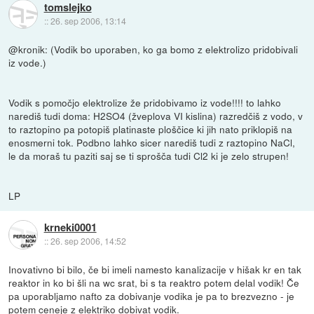
tomslejko
::
26. sep 2006, 13:14
@kronik: (Vodik bo uporaben, ko ga bomo z elektrolizo pridobivali
iz vode.)
Vodik s pomočjo elektrolize že pridobivamo iz vode!!!! to lahko
narediš tudi doma: H2SO4 (žveplova VI kislina) razredčiš z vodo, v
to raztopino pa potopiš platinaste ploščice ki jih nato priklopiš na
enosmerni tok. Podbno lahko sicer narediš tudi z raztopino NaCl,
le da moraš tu paziti saj se ti sprošča tudi Cl2 ki je zelo strupen!
LP
krneki0001
::
26. sep 2006, 14:52
Inovativno bi bilo, če bi imeli namesto kanalizacije v hišak kr en tak
reaktor in ko bi šli na wc srat, bi s ta reaktro potem delal vodik! Če
pa uporabljamo nafto za dobivanje vodika je pa to brezvezno - je
potem ceneje z elektriko dobivat vodik.