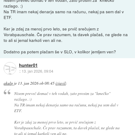
razlago. :)
Na TR imam nekaj denarja samo na računu, nekaj pa sem dal v
ETF.
Ker je zdaj za menoj prvo leto, se prvič srečujem z
Vorabpauschale. Če prav razumem, ta davek plačaš, ne glede na
to ali si jemal karkoli ven ali ne.
Dodatno pa potem plačam še v SLO, v kolikor jemljem ven?
hunter01
::
13. jan 2026, 09:04
akulp
je
13. jan 2026 ob 08:45
izjavil
:
Nisem preveč domač v teh vodah, zato prosim za "kmečko"
razlago. :)
Na TR imam nekaj denarja samo na računu, nekaj pa sem dal v
ETF.
Ker je zdaj za menoj prvo leto, se prvič srečujem z
Vorabpauschale. Če prav razumem, ta davek plačaš, ne glede na
to ali si jemal karkoli ven ali ne.