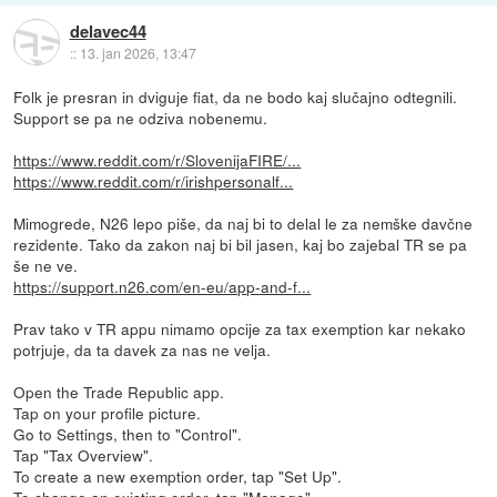
delavec44
::
13. jan 2026, 13:47
Folk je presran in dviguje fiat, da ne bodo kaj slučajno odtegnili.
Support se pa ne odziva nobenemu.
https://www.reddit.com/r/SlovenijaFIRE/...
https://www.reddit.com/r/irishpersonalf...
Mimogrede, N26 lepo piše, da naj bi to delal le za nemške davčne
rezidente. Tako da zakon naj bi bil jasen, kaj bo zajebal TR se pa
še ne ve.
https://support.n26.com/en-eu/app-and-f...
Prav tako v TR appu nimamo opcije za tax exemption kar nekako
potrjuje, da ta davek za nas ne velja.
Open the Trade Republic app.
Tap on your profile picture.
Go to Settings, then to "Control".
Tap "Tax Overview".
To create a new exemption order, tap "Set Up".