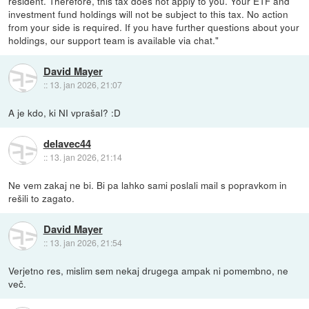
resident. Therefore, this tax does not apply to you. Your ETF and
investment fund holdings will not be subject to this tax. No action
from your side is required. If you have further questions about your
holdings, our support team is available via chat."
David Mayer
::
13. jan 2026, 21:07
A je kdo, ki NI vprašal? :D
delavec44
::
13. jan 2026, 21:14
Ne vem zakaj ne bi. Bi pa lahko sami poslali mail s popravkom in
rešili to zagato.
David Mayer
::
13. jan 2026, 21:54
Verjetno res, mislim sem nekaj drugega ampak ni pomembno, ne
več.