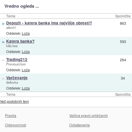
Vredno ogleda ...
Tema
Sporočila
»
Depozit - katera banka ima najvišje obresti?
863
alien01
Oddelek:
Loža
»
Katera banka?
593
killa bee
Oddelek:
Loža
»
Trading212
264
PreviousUser
Oddelek:
Loža
»
Varčevanje
34
dellovka
Oddelek:
Loža
Tema
Sporočila
Več podobnih tem
Pravila
Večina pravic pridržanih
Odgovornost
Oglaševanje