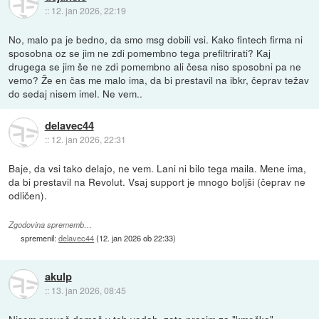
::
12. jan 2026, 22:19
No, malo pa je bedno, da smo msg dobili vsi. Kako fintech firma ni
sposobna oz se jim ne zdi pomembno tega prefiltrirati? Kaj
drugega se jim še ne zdi pomembno ali česa niso sposobni pa ne
vemo? Že en čas me malo ima, da bi prestavil na ibkr, čeprav težav
do sedaj nisem imel. Ne vem..
delavec44
::
12. jan 2026, 22:31
Baje, da vsi tako delajo, ne vem. Lani ni bilo tega maila. Mene ima,
da bi prestavil na Revolut. Vsaj support je mnogo boljši (čeprav ne
odličen).
Zgodovina sprememb…
spremenil:
delavec44
(
12. jan 2026 ob 22:33
)
akulp
::
13. jan 2026, 08:45
Nisem preveč domač v teh vodah, zato prosim za "kmečko"