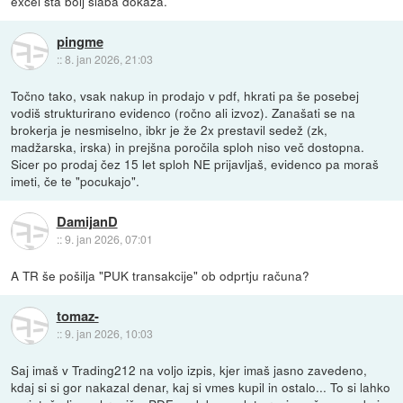
excel sta bolj slaba dokaza.
pingme
::
8. jan 2026, 21:03
Točno tako, vsak nakup in prodajo v pdf, hkrati pa še posebej
vodiš strukturirano evidenco (ročno ali izvoz). Zanašati se na
brokerja je nesmiselno, ibkr je že 2x prestavil sedež (zk,
madžarska, irska) in prejšna poročila sploh niso več dostopna.
Sicer po prodaj čez 15 let sploh NE prijavljaš, evidenco pa moraš
imeti, če te "pocukajo".
DamijanD
::
9. jan 2026, 07:01
A TR še pošilja "PUK transakcije" ob odprtju računa?
tomaz-
::
9. jan 2026, 10:03
Saj imaš v Trading212 na voljo izpis, kjer imaš jasno zavedeno,
kdaj si si gor nakazal denar, kaj si vmes kupil in ostalo... To si lahko