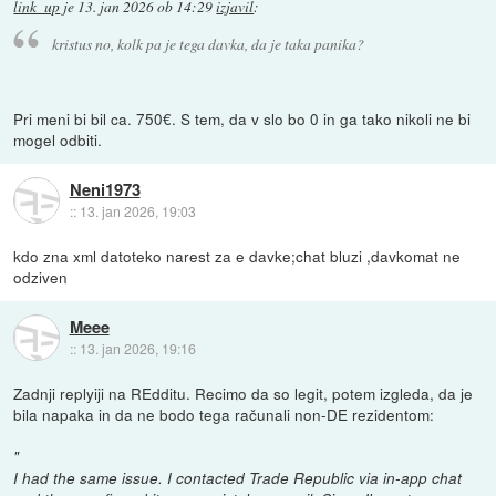
link_up
je
13. jan 2026 ob 14:29
izjavil
:
kristus no, kolk pa je tega davka, da je taka panika?
Pri meni bi bil ca. 750€. S tem, da v slo bo 0 in ga tako nikoli ne bi
mogel odbiti.
Neni1973
::
13. jan 2026, 19:03
kdo zna xml datoteko narest za e davke;chat bluzi ,davkomat ne
odziven
Meee
::
13. jan 2026, 19:16
Zadnji replyiji na REdditu. Recimo da so legit, potem izgleda, da je
bila napaka in da ne bodo tega računali non-DE rezidentom:
"
I had the same issue. I contacted Trade Republic via in-app chat