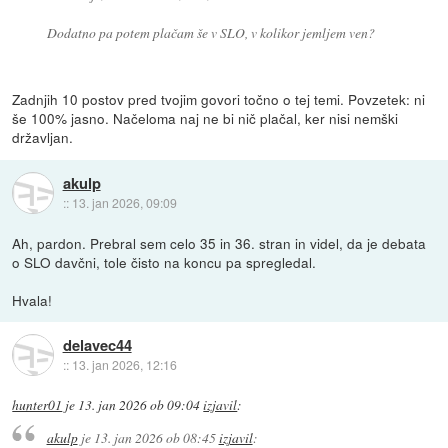
Dodatno pa potem plačam še v SLO, v kolikor jemljem ven?
Zadnjih 10 postov pred tvojim govori točno o tej temi. Povzetek: ni
še 100% jasno. Načeloma naj ne bi nič plačal, ker nisi nemški
državljan.
akulp
::
13. jan 2026, 09:09
Ah, pardon. Prebral sem celo 35 in 36. stran in videl, da je debata
o SLO davčni, tole čisto na koncu pa spregledal.
Hvala!
delavec44
::
13. jan 2026, 12:16
hunter01
je
13. jan 2026 ob 09:04
izjavil
:
akulp
je
13. jan 2026 ob 08:45
izjavil
: