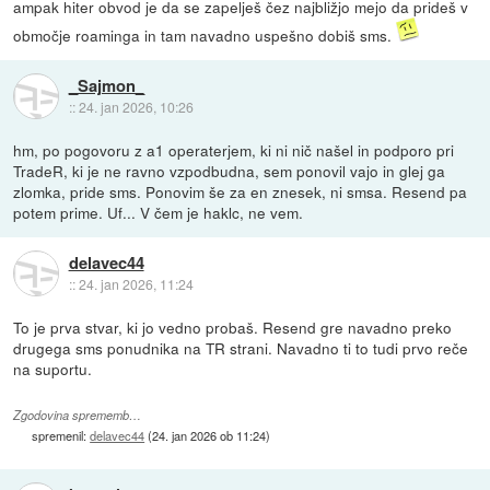
ampak hiter obvod je da se zapelješ čez najbližjo mejo da prideš v
območje roaminga in tam navadno uspešno dobiš sms.
_Sajmon_
::
24. jan 2026, 10:26
hm, po pogovoru z a1 operaterjem, ki ni nič našel in podporo pri
TradeR, ki je ne ravno vzpodbudna, sem ponovil vajo in glej ga
zlomka, pride sms. Ponovim še za en znesek, ni smsa. Resend pa
potem prime. Uf... V čem je haklc, ne vem.
delavec44
::
24. jan 2026, 11:24
To je prva stvar, ki jo vedno probaš. Resend gre navadno preko
drugega sms ponudnika na TR strani. Navadno ti to tudi prvo reče
na suportu.
Zgodovina sprememb…
spremenil:
delavec44
(
24. jan 2026 ob 11:24
)