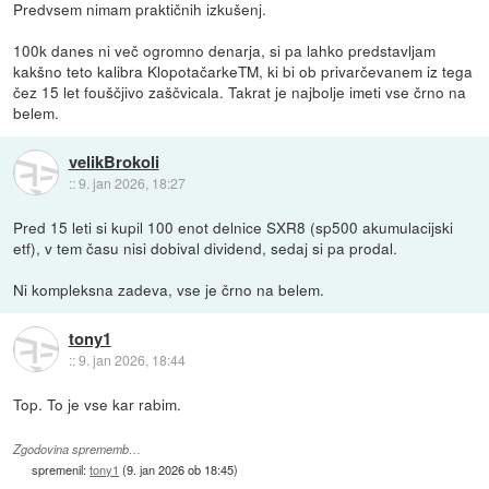
Predvsem nimam praktičnih izkušenj.
100k danes ni več ogromno denarja, si pa lahko predstavljam
kakšno teto kalibra KlopotačarkeTM, ki bi ob privarčevanem iz tega
čez 15 let fouščjivo zaščvicala. Takrat je najbolje imeti vse črno na
belem.
velikBrokoli
::
9. jan 2026, 18:27
Pred 15 leti si kupil 100 enot delnice SXR8 (sp500 akumulacijski
etf), v tem času nisi dobival dividend, sedaj si pa prodal.
Ni kompleksna zadeva, vse je črno na belem.
tony1
::
9. jan 2026, 18:44
Top. To je vse kar rabim.
Zgodovina sprememb…
spremenil:
tony1
(
9. jan 2026 ob 18:45
)