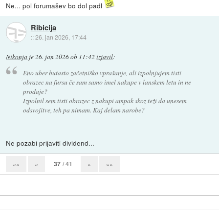
Ne... pol forumašev bo dol padl
Ribicija
::
26. jan 2026, 17:44
Nikonja
je
26. jan 2026 ob 11:42
izjavil
:
Eno uber butasto začetniško vprašanje, ali izpolnjujem tisti
obrazec na fursu če sam samo imel nakupe v lanskem letu in ne
prodaje?
Izpolnil sem tisti obrazec z nakupi ampak skoz teži da unesem
odsvojitve, teh pa nimam. Kaj delam narobe?
Ne pozabi prijaviti dividend...
37
/ 41
««
«
»
»»