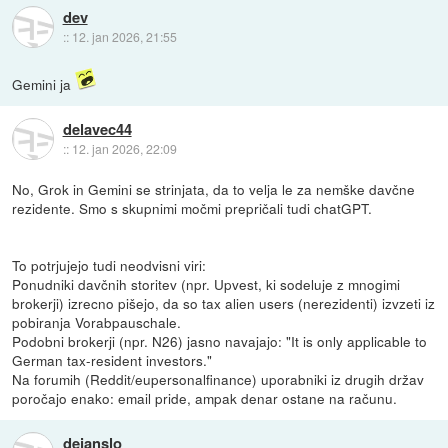
dev
::
12. jan 2026, 21:55
Gemini ja
delavec44
::
12. jan 2026, 22:09
No, Grok in Gemini se strinjata, da to velja le za nemške davčne
rezidente. Smo s skupnimi močmi prepričali tudi chatGPT.
To potrjujejo tudi neodvisni viri:
Ponudniki davčnih storitev (npr. Upvest, ki sodeluje z mnogimi
brokerji) izrecno pišejo, da so tax alien users (nerezidenti) izvzeti iz
pobiranja Vorabpauschale.
Podobni brokerji (npr. N26) jasno navajajo: "It is only applicable to
German tax-resident investors."
Na forumih (Reddit/eupersonalfinance) uporabniki iz drugih držav
poročajo enako: email pride, ampak denar ostane na računu.
dejanslo