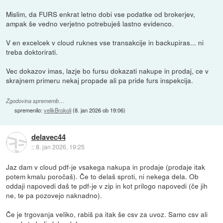
Mislim, da FURS enkrat letno dobi vse podatke od brokerjev,
ampak še vedno verjetno potrebuješ lastno evidenco.
V en excelcek v cloud ruknes vse transakcije in backupiras... ni
treba doktorirati.
Vec dokazov imas, lazje bo fursu dokazati nakupe in prodaj, ce v
skrajnem primeru nekaj propade ali pa pride furs inspekcija.
Zgodovina sprememb…
spremenilo:
velikBrokoli
(
8. jan 2026 ob 19:06
)
delavec44
::
8. jan 2026, 19:25
Jaz dam v cloud pdf-je vsakega nakupa in prodaje (prodaje itak
potem kmalu poročaš). Če to delaš sproti, ni nekega dela. Ob
oddaji napovedi daš te pdf-je v zip in kot prilogo napovedi (če jih
ne, te pa pozovejo naknadno).
Če je trgovanja veliko, rabiš pa itak še csv za uvoz. Samo csv ali