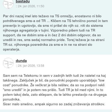
bastadu
::
24. jan 2026, 11:50
Par dni nazaj imel isto težavo na TS omrežju, enostavno ni bilo
potrditvenega sms-a od TR ... Kličem na TS tehnično pomoč in tam
preverijo in ugotovijo, da sms ni prišel do njih oz. niti do sistema
njihovega agregatorja v tujini. Vzporedno pišem tudi na TR
support, da ne dobim sms-a in čez 2 dni dobim odgovor, da so
uredili in res, sms sedaj normalno pride. Torej težava je na strani
TR oz. njihovega posrednika za sms-e in ne na strani slo
operaterja.
dunda
::
24. jan 2026, 13:58
Sam sem na Telekomu in sem v zadnjih letih tudi že naletel na kaj
takšnega. Zaključek je bil, da ponudniki pogosto uporabljajo "low
cost" ponudnike. Že večkrat je bila rešitev, da so na podpori rekli
"smo uredili" in je potem res prišlo. Tudi TR je bil med njimi. In to
potem takoj dela, zato sklepam, da te lahko prestavijo na drugega
ponudnika.
Sicer malo smešno, ampak sigurno so zadaj zniževanja stroškov.