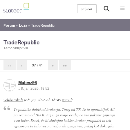
☰
Forum
»
Loža
»
TradeRepublic
TradeRepublic
Temo vidijo: vsi
37
/ 41
««
«
»
»»
Matevz96
::
8. jan 2026, 18:52
velikBrokoli
je
8. jan 2026 ob 18:45
izjavil
:
Te podatke dobiš od brokerja. Torej od TR, če to uporabljaš. Ali
pa recimo od IBKR. Jaz si za svojo evidenco vse nakupe zapišem
v en ločen Excel, če bi slučajno kakšen broker propadel in teh
izpisov ne bi bilo več na voljo, da imam vsaj nekaj kot dokazilo.