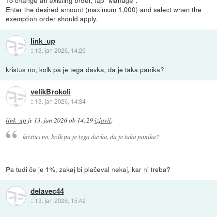
To change an existing order, tap "Manage".
Enter the desired amount (maximum 1,000) and select when the
exemption order should apply.
link_up
::
13. jan 2026, 14:29
kristus no, kolk pa je tega davka, da je taka panika?
velikBrokoli
::
13. jan 2026, 14:34
link_up
je
13. jan 2026 ob 14:29
izjavil
:
kristus no, kolk pa je tega davka, da je taka panika?
Pa tudi če je 1%, zakaj bi plačeval nekaj, kar ni treba?
delavec44
::
13. jan 2026, 15:42