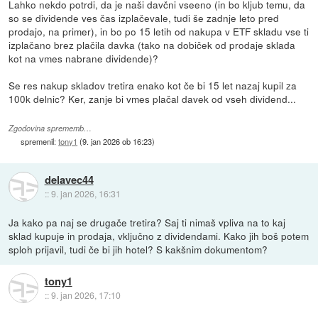
Lahko nekdo potrdi, da je naši davčni vseeno (in bo kljub temu, da
so se dividende ves čas izplačevale, tudi še zadnje leto pred
prodajo, na primer), in bo po 15 letih od nakupa v ETF skladu vse ti
izplačano brez plačila davka (tako na dobiček od prodaje sklada
kot na vmes nabrane dividende)?
Se res nakup skladov tretira enako kot če bi 15 let nazaj kupil za
100k delnic? Ker, zanje bi vmes plačal davek od vseh dividend...
Zgodovina sprememb…
spremenil:
tony1
(
9. jan 2026 ob 16:23
)
delavec44
::
9. jan 2026, 16:31
Ja kako pa naj se drugače tretira? Saj ti nimaš vpliva na to kaj
sklad kupuje in prodaja, vključno z dividendami. Kako jih boš potem
sploh prijavil, tudi če bi jih hotel? S kakšnim dokumentom?
tony1
::
9. jan 2026, 17:10