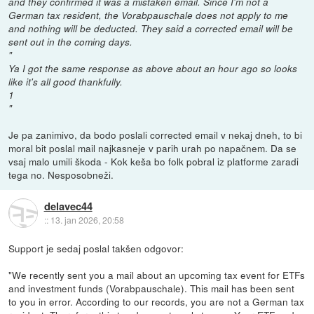
and they confirmed it was a mistaken email. Since I'm not a
German tax resident, the Vorabpauschale does not apply to me
and nothing will be deducted. They said a corrected email will be
sent out in the coming days.
"
Ya I got the same response as above about an hour ago so looks
like it's all good thankfully.
1
"
Je pa zanimivo, da bodo poslali corrected email v nekaj dneh, to bi
moral bit poslal mail najkasneje v parih urah po napačnem. Da se
vsaj malo umili škoda - Kok keša bo folk pobral iz platforme zaradi
tega no. Nesposobneži.
delavec44
::
13. jan 2026, 20:58
Support je sedaj poslal takšen odgovor:
"We recently sent you a mail about an upcoming tax event for ETFs
and investment funds (Vorabpauschale). This mail has been sent
to you in error. According to our records, you are not a German tax