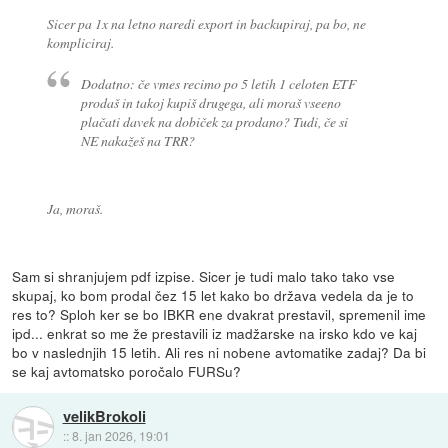
Sicer pa 1x na letno naredi export in backupiraj, pa bo, ne
kompliciraj.
Dodatno: če vmes recimo po 5 letih 1 celoten ETF
prodaš in takoj kupiš drugega, ali moraš vseeno
plačati davek na dobiček za prodano? Tudi, če si
NE nakažeš na TRR?
Ja, moraš.
Sam si shranjujem pdf izpise. Sicer je tudi malo tako tako vse
skupaj, ko bom prodal čez 15 let kako bo država vedela da je to
res to? Sploh ker se bo IBKR ene dvakrat prestavil, spremenil ime
ipd... enkrat so me že prestavili iz madžarske na irsko kdo ve kaj
bo v naslednjih 15 letih. Ali res ni nobene avtomatike zadaj? Da bi
se kaj avtomatsko poročalo FURSu?
velikBrokoli
::
8. jan 2026, 19:01