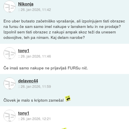
Nikonja
::
26. jan 2026, 11:42
Eno uber butasto začetniško vprašanje, ali izpolnjujem tisti obrazec
na fursu če sam samo imel nakupe v lanskem letu in ne prodaje?
Izpolnil sem tisti obrazec z nakupi ampak skoz teži da unesem
odsvojitve, teh pa nimam. Kaj delam narobe?
tony1
::
26. jan 2026, 11:46
Če imaš samo nakupe ne prijavljaš FURSu nič.
delavec44
::
26. jan 2026, 11:59
Človek je malo s kriptom zamešal
tony1
::
26. jan 2026, 12:21