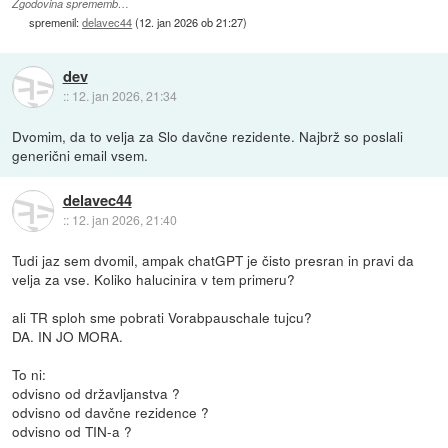
Zgodovina sprememb…
spremenil:
delavec44
(
12. jan 2026 ob 21:27
)
dev
::
12. jan 2026, 21:34
Dvomim, da to velja za Slo davčne rezidente. Najbrž so poslali
generični email vsem.
delavec44
::
12. jan 2026, 21:40
Tudi jaz sem dvomil, ampak chatGPT je čisto presran in pravi da
velja za vse. Koliko halucinira v tem primeru?
ali TR sploh sme pobrati Vorabpauschale tujcu?
DA. IN JO MORA.
To ni:
odvisno od državljanstva ?
odvisno od davčne rezidence ?
odvisno od TIN-a ?