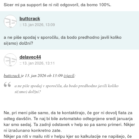
Sicer mi pa support še ni nič odgovoril, da bomo 100%.
buttcrack
::
13. jan 2026, 13:09
a ne piše spodaj v sporočilu, da bodo predhodno javili koliko
si(smo) dolžni?
delavec44
::
13. jan 2026, 13:11
buttcrack
je
13. jan 2026 ob 13:09
izjavil
:
a ne piše spodaj v sporočilu, da bodo predhodno javili koliko
si(smo) dolžni?
Ne, pri meni piše samo, da te kontaktirajo, če gor ni dovolj fiata za
odteg davščin. Te naj bi bile avtomatsko odtegnjene sredi januarja
kar smo sedaj. Ta zadnji odstavek v help so pa samo primeri. Nikjer
ni izračunano konkretno zate.
Nikjer pa niti v mailu niti v helpu kjer so kalkulacije ne napišejo, če