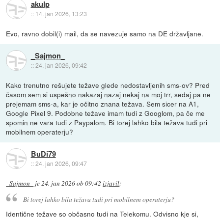
akulp
::
14. jan 2026, 13:23
Evo, ravno dobil(i) mail, da se navezuje samo na DE državljane.
_Sajmon_
::
24. jan 2026, 09:42
Kako trenutno rešujete težave glede nedostavljenih sms-ov? Pred
časom sem si uspešno nakazaj nazaj nekaj na moj trr, sedaj pa ne
prejemam sms-a, kar je očitno znana težava. Sem sicer na A1,
Google Pixel 9. Podobne težave imam tudi z Googlom, pa če me
spomin ne vara tudi z Paypalom. Bi torej lahko bila težava tudi pri
mobilnem operaterju?
BuDi79
::
24. jan 2026, 09:47
_Sajmon_
je
24. jan 2026 ob 09:42
izjavil
:
Bi torej lahko bila težava tudi pri mobilnem operaterju?
Identične težave so občasno tudi na Telekomu. Odvisno kje si,