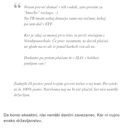
Nisem preveč domač v teh vodah, zato prosim za
"kmečko" razlago. :)
Na TR imam nekaj denarja samo na računu, nekaj
pa sem dal v ETF.
Ker je zdaj za menoj prvo leto, se prvič srečujem z
Vorabpauschale. Če prav razumem, ta davek plačaš,
ne glede na to ali si jemal karkoli ven ali ne.
Dodatno pa potem plačam še v SLO, v kolikor
jemljem ven?
Zadnjih 10 postov pred tvojim govori točno o tej temi. Povzetek:
ni še 100% jasno. Načeloma naj ne bi nič plačal, ker nisi nemški
državljan.
Da bomo eksaktni, nisi nemški davčni zavezanec. Kar ni nujno
enako državljanstvu.