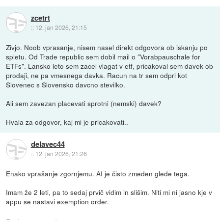
zcetrt
::
12. jan 2026, 21:15
Zivjo. Noob vprasanje, nisem nasel direkt odgovora ob iskanju po
spletu. Od Trade republic sem dobil mail o "Vorabpauschale for
ETFs". Lansko leto sem zacel vlagat v etf, pricakoval sem davek ob
prodaji, ne pa vmesnega davka. Racun na tr sem odprl kot
Slovenec s Slovensko davcno stevilko.
Ali sem zavezan placevati sprotni (nemski) davek?
Hvala za odgovor, kaj mi je pricakovati..
delavec44
::
12. jan 2026, 21:26
Enako vprašanje zgornjemu. AI je čisto zmeden glede tega.
Imam že 2 leti, pa to sedaj prvič vidim in slišim. Niti mi ni jasno kje v
appu se nastavi exemption order.