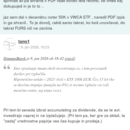
sprintaš ali pa shraniš v PDF vsak konec leta recimo, če vmes kaj
dokupuješ in je to to ..
jaz sem dal v decembru noter 50K v VWCA ETF , naredil PDF izpis
in ga shranil.. To je dovolj, rabiš samo takrat, ko boš unovčeval, do
takrat FURS nič ne zanima
tony1
::
9. jan 2026, 16:23
DimmniBurek
je
8. jan 2026 ob 18:42
izjavil
:
Eno vprašanje imam okoli investiranja oz. s tem povezanih
davkov pri izplačilu.
Hipotetično nekdo v 2025 vloži v ETF 100k EUR. Čez 15 let (ko
se davčna stopnja zmanjša na 0%) si recimo izplača vse (ali
mesečno rento, saj nima veze).
Pri tem bi seveda izbral accumulating za dividende, da se te avt.
investirajo naprej in ne izplačujejo. (Pri tem pa, ker gre za sklad, ta
"zadaj" vrednostne papirje ves čas kupuje in prodaja.)