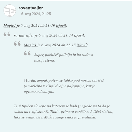
rovantvajler
::
6. avg 2024, 21:25
Magic1
je
6. avg 2024 ob 21:19
izjavil
:
rovantvajler
je
6. avg 2024 ob 21:14
izjavil
:
Magic1
je
6. avg 2024 ob 21:13
izjavil
:
Super, pokličeš policijo in bo zadeva
takoj rešena.
Morda, ampak potem se lahko pod nosom obrišeš
za varščino v višini dvojne najemnine, kar je
ogromno denarja..
Ti si tipičen slovenc po katerem se hodi (neglede na to da je
zakon na tvoji strani). Tudi v primeru varščine. A iščeš službo,
take se vedno išče. Mokre sanje vsakega privatnika.