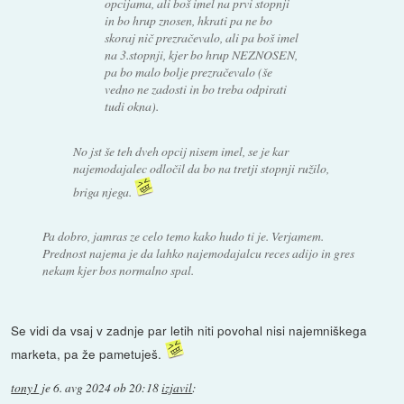
opcijama, ali boš imel na prvi stopnji
in bo hrup znosen, hkrati pa ne bo
skoraj nič prezračevalo, ali pa boš imel
na 3.stopnji, kjer bo hrup NEZNOSEN,
pa bo malo bolje prezračevalo (še
vedno ne zadosti in bo treba odpirati
tudi okna).
No jst še teh dveh opcij nisem imel, se je kar
najemodajalec odločil da bo na tretji stopnji ružilo,
briga njega.
Pa dobro, jamras ze celo temo kako hudo ti je. Verjamem.
Prednost najema je da lahko najemodajalcu reces adijo in gres
nekam kjer bos normalno spal.
Se vidi da vsaj v zadnje par letih niti povohal nisi najemniškega
marketa, pa že pametuješ.
tony1
je
6. avg 2024 ob 20:18
izjavil
: