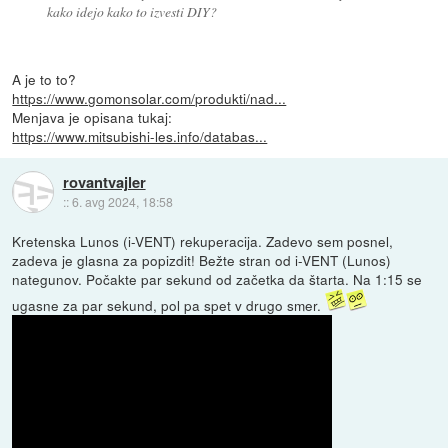
kako idejo kako to izvesti DIY?
A je to to?
https://www.gomonsolar.com/produkti/nad...
Menjava je opisana tukaj:
https://www.mitsubishi-les.info/databas...
rovantvajler
::
6. avg 2024, 18:58
Kretenska Lunos (i-VENT) rekuperacija. Zadevo sem posnel,
zadeva je glasna za popizdit! Bežte stran od i-VENT (Lunos)
nategunov. Počakte par sekund od začetka da štarta. Na 1:15 se
ugasne za par sekund, pol pa spet v drugo smer.