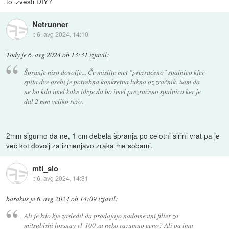
to izvesti DIY?
Netrunner
::
6. avg 2024, 14:10
Tody
je
6. avg 2024 ob 13:31
izjavil
:
Špranje niso dovolje... Če mislite met "prezračeno" spalnico kjer
spita dve osebi je potrebna konkretna lukna oz zračnik. Sam da
ne bo kdo imel kake ideje da bo imel prezračeno spalnico ker je
dal 2 mm veliko režo.
2mm sigurno da ne, 1 cm debela špranja po celotni širini vrat pa je
več kot dovolj za izmenjavo zraka me sobami.
mtl_slo
::
6. avg 2024, 14:31
barakus
je
6. avg 2024 ob 14:09
izjavil
:
Ali je kdo kje zasledil da prodajajo nadomestni filter za
mitsubishi lossnay vl-100 za neko razumno ceno? Ali pa ima