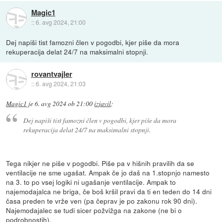
Magic1
::
6. avg 2024, 21:00
Dej napiši tist famozni člen v pogodbi, kjer piše da mora
rekuperacija delat 24/7 na maksimalni stopnji.
rovantvajler
::
6. avg 2024, 21:03
Magic1
je
6. avg 2024 ob 21:00
izjavil
:
Dej napiši tist famozni člen v pogodbi, kjer piše da mora
rekuperacija delat 24/7 na maksimalni stopnji.
Tega nikjer ne piše v pogodbi. Piše pa v hišnih pravilih da se
ventilacije ne sme ugašat. Ampak če jo daš na 1.stopnjo namesto
na 3. to po vsej logiki ni ugašanje ventilacije. Ampak to
najemodajalca ne briga, če boš kršil pravi da ti en teden do 14 dni
časa preden te vrže ven (pa čeprav je po zakonu rok 90 dni).
Najemodajalec se tudi sicer požvižga na zakone (ne bi o
podrobnostih).