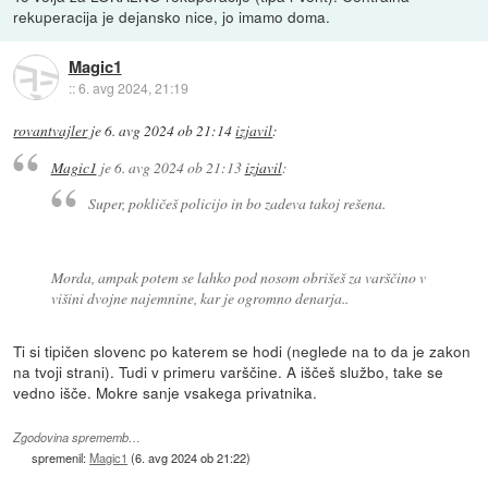
rekuperacija je dejansko nice, jo imamo doma.
Magic1
::
6. avg 2024, 21:19
rovantvajler
je
6. avg 2024 ob 21:14
izjavil
:
Magic1
je
6. avg 2024 ob 21:13
izjavil
:
Super, pokličeš policijo in bo zadeva takoj rešena.
Morda, ampak potem se lahko pod nosom obrišeš za varščino v
višini dvojne najemnine, kar je ogromno denarja..
Ti si tipičen slovenc po katerem se hodi (neglede na to da je zakon
na tvoji strani). Tudi v primeru varščine. A iščeš službo, take se
vedno išče. Mokre sanje vsakega privatnika.
Zgodovina sprememb…
spremenil:
Magic1
(
6. avg 2024 ob 21:22
)