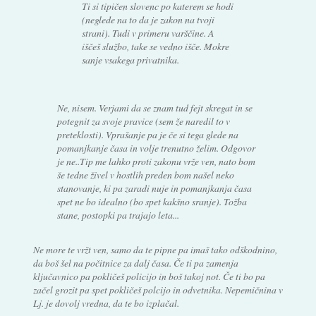
Ti si tipičen slovenc po katerem se hodi
(neglede na to da je zakon na tvoji
strani). Tudi v primeru varščine. A
iščeš službo, take se vedno išče. Mokre
sanje vsakega privatnika.
Ne, nisem. Verjami da se znam tud fejt skregat in se
potegnit za svoje pravice (sem že naredil to v
preteklosti). Vprašanje pa je če si tega glede na
pomanjkanje časa in volje trenutno želim. Odgovor
je ne..Tip me lahko proti zakonu vrže ven, nato bom
še tedne živel v hostlih preden bom našel neko
stanovanje, ki pa zaradi nuje in pomanjkanja časa
spet ne bo idealno (bo spet kakšno sranje). Tožba
stane, postopki pa trajajo leta...
Ne more te vržt ven, samo da te pipne pa imaš tako odškodnino,
da boš šel na počitnice za dalj časa. Če ti pa zamenja
ključavnico pa pokličeš policijo in boš takoj not. Če ti bo pa
začel grozit pa spet pokličeš polcijo in odvetnika. Nepemičnina v
Lj. je dovolj vredna, da te bo izplačal.