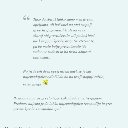
Tako da zbiraš lahko samo med dvema
opcijama, ali boš imel na prvi stopnji
in bo hrup znosen, hkrati pa ne bo
skoraj nič prezračevalo, ali pa boš imel
na 3.stopnji, kjer bo hrup NEZNOSEN,
pa bo malo bolje prezračevalo (še
vedno ne zadosti in bo treba odpirati
tudi okna).
No jst še teh dveh opcij nisem imel, se je kar
najemodajalec odločil da bo na tretji stopnji ružilo,
briga njega.
Pa dobro, jamras ze celo temo kako hudo ti je. Verjamem.
Prednost najema je da lahko najemodajalcu reces adijo in gres
nekam kjer bos normalno spal.