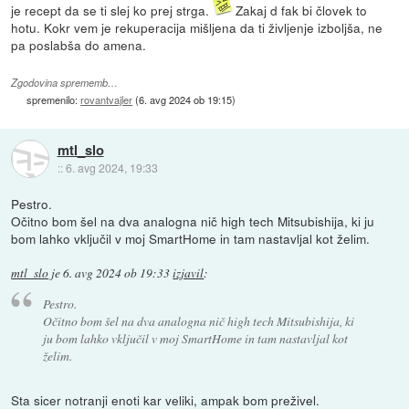
je recept da se ti slej ko prej strga.
Zakaj d fak bi človek to
hotu. Kokr vem je rekuperacija mišljena da ti življenje izboljša, ne
pa poslabša do amena.
Zgodovina sprememb…
spremenilo:
rovantvajler
(
6. avg 2024 ob 19:15
)
mtl_slo
::
6. avg 2024, 19:33
Pestro.
Očitno bom šel na dva analogna nič high tech Mitsubishija, ki ju
bom lahko vključil v moj SmartHome in tam nastavljal kot želim.
mtl_slo
je
6. avg 2024 ob 19:33
izjavil
:
Pestro.
Očitno bom šel na dva analogna nič high tech Mitsubishija, ki
ju bom lahko vključil v moj SmartHome in tam nastavljal kot
želim.
Sta sicer notranji enoti kar veliki, ampak bom preživel.