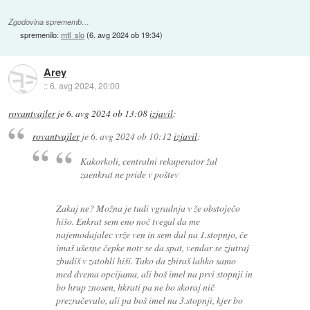
Zgodovina sprememb…
spremenilo:
mtl_slo
(
6. avg 2024 ob 19:34
)
Arey
::
6. avg 2024, 20:00
rovantvajler
je
6. avg 2024 ob 13:08
izjavil
:
rovantvajler
je
6. avg 2024 ob 10:12
izjavil
:
Kakorkoli, centralni rekuperator žal
zaenkrat ne pride v poštev
Zakaj ne? Možna je tudi vgradnja v že obstoječo
hišo. Enkrat sem eno noč tvegal da me
najemodajalec vrže ven in sem dal na 1.stopnjo, če
imaš ušesne čepke notr se da spat, vendar se zjutraj
zbudiš v zatohli hiši. Tako da zbiraš lahko samo
med dvema opcijama, ali boš imel na prvi stopnji in
bo hrup znosen, hkrati pa ne bo skoraj nič
prezračevalo, ali pa boš imel na 3.stopnji, kjer bo