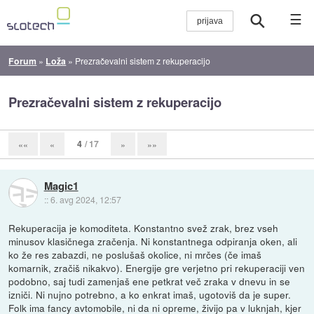
☰
Forum
»
Loža
»
Prezračevalni sistem z rekuperacijo
Prezračevalni sistem z rekuperacijo
4
/ 17
««
«
»
»»
Magic1
::
6. avg 2024, 12:57
Rekuperacija je komoditeta. Konstantno svež zrak, brez vseh
minusov klasičnega zračenja. Ni konstantnega odpiranja oken, ali
ko že res zabazdi, ne poslušaš okolice, ni mrčes (če imaš
komarnik, zračiš nikakvo). Energije gre verjetno pri rekuperaciji ven
podobno, saj tudi zamenjaš ene petkrat več zraka v dnevu in se
izniči. Ni nujno potrebno, a ko enkrat imaš, ugotoviš da je super.
Folk ima fancy avtomobile, ni da ni opreme, živijo pa v luknjah, kjer