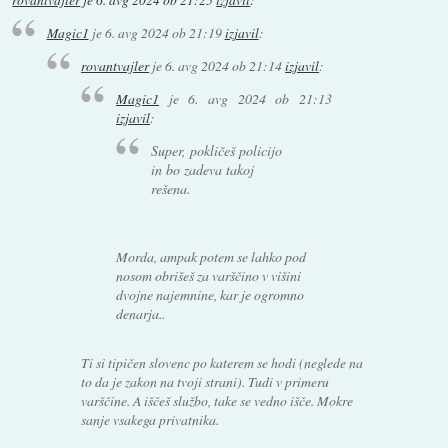
Magic1
je
6. avg 2024 ob 21:19
izjavil
:
rovantvajler
je
6. avg 2024 ob 21:14
izjavil
:
Magic1
je
6. avg 2024 ob 21:13
izjavil
:
Super, pokličeš policijo
in bo zadeva takoj
rešena.
Morda, ampak potem se lahko pod
nosom obrišeš za varščino v višini
dvojne najemnine, kar je ogromno
denarja..
Ti si tipičen slovenc po katerem se hodi (neglede na
to da je zakon na tvoji strani). Tudi v primeru
varščine. A iščeš službo, take se vedno išče. Mokre
sanje vsakega privatnika.