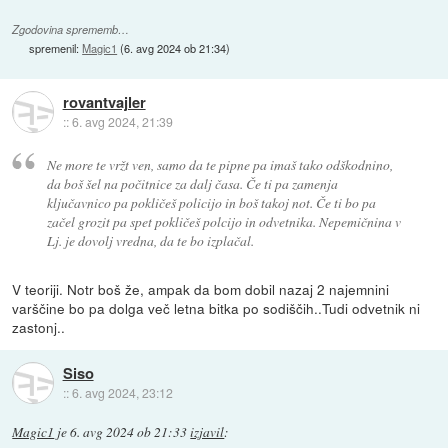
Zgodovina sprememb…
spremenil:
Magic1
(
6. avg 2024 ob 21:34
)
rovantvajler
::
6. avg 2024, 21:39
Ne more te vržt ven, samo da te pipne pa imaš tako odškodnino,
da boš šel na počitnice za dalj časa. Če ti pa zamenja
ključavnico pa pokličeš policijo in boš takoj not. Če ti bo pa
začel grozit pa spet pokličeš polcijo in odvetnika. Nepemičnina v
Lj. je dovolj vredna, da te bo izplačal.
V teoriji. Notr boš že, ampak da bom dobil nazaj 2 najemnini
varščine bo pa dolga več letna bitka po sodiščih..Tudi odvetnik ni
zastonj..
Siso
::
6. avg 2024, 23:12
Magic1
je
6. avg 2024 ob 21:33
izjavil
: