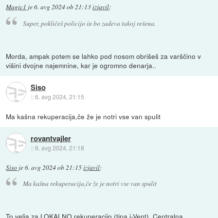
Magic1
je
6. avg 2024 ob 21:13
izjavil
:
Super, pokličeš policijo in bo zadeva takoj rešena.
Morda, ampak potem se lahko pod nosom obrišeš za varščino v
višini dvojne najemnine, kar je ogromno denarja..
Siso
::
6. avg 2024, 21:15
Ma kašna rekuperacija,če že je notri vse van spulit
rovantvajler
::
6. avg 2024, 21:18
Siso
je
6. avg 2024 ob 21:15
izjavil
:
Ma kašna rekuperacija,če že je notri vse van spulit
To velja za LOKALNO rekuperacijo (tipa i-Vent). Centralna