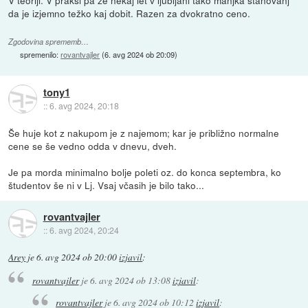
V teoriji. V praksi pa že nekaj let v ljubljani tako manjka stanovanj
da je izjemno težko kaj dobit. Razen za dvokratno ceno.
Zgodovina sprememb…
spremenilo:
rovantvajler
(
6. avg 2024 ob 20:09
)
tony1
::
6. avg 2024, 20:18
Še huje kot z nakupom je z najemom; kar je približno normalne
cene se še vedno odda v dnevu, dveh.
Je pa morda minimalno bolje poleti oz. do konca septembra, ko
študentov še ni v Lj. Vsaj včasih je bilo tako...
rovantvajler
::
6. avg 2024, 20:24
Arey
je
6. avg 2024 ob 20:00
izjavil
:
rovantvajler
je
6. avg 2024 ob 13:08
izjavil
:
rovantvajler
je
6. avg 2024 ob 10:12
izjavil
: