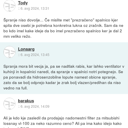
Tody
::
6. avg 2024, 13:31
Špranje niso dovolje... Če mislite met "prezračeno" spalnico kjer
spita dve osebi je potrebna konkretna lukna oz zračnik. Sam da ne
bo kdo imel kake ideje da bo imel prezračeno spalnico ker je dal 2
mm veliko režo.
Lonsarg
::
6. avg 2024, 13:45
Spranja mora bit vecja ja, pa se nadtlak rabis, kar lahko ventilator v
kuhinji in kopalnici naredi, da spranje v spalnici notri potegnejo. Se
pa ponavadi da hidrosenzobilne lopute namest obicne spranje,
zato da se bolj odprejo kadar je zrak bolj vlazen/predihan da niso
vedno na full.
barakus
::
6. avg 2024, 14:09
Ali je kdo kje zasledil da prodajajo nadomestni filter za mitsubishi
lossnay vl-100 za neko razumno ceno? Ali pa ima kako idejo kako