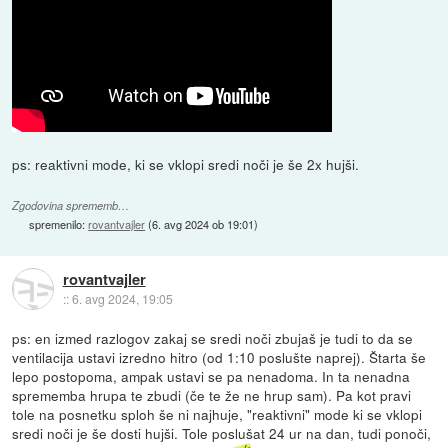
ps: reaktivni mode, ki se vklopi sredi noči je še 2x hujši.
Zgodovina sprememb…
spremenilo:
rovantvajler
(
6. avg 2024 ob 19:01
)
rovantvajler
::
6. avg 2024, 19:05
ps: en izmed razlogov zakaj se sredi noči zbujaš je tudi to da se
ventilacija ustavi izredno hitro (od 1:10 poslušte naprej). Štarta še
lepo postopoma, ampak ustavi se pa nenadoma. In ta nenadna
sprememba hrupa te zbudi (če te že ne hrup sam). Pa kot pravi
tole na posnetku sploh še ni najhuje, "reaktivni" mode ki se vklopi
sredi noči je še dosti hujši. Tole poslušat 24 ur na dan, tudi ponoči,