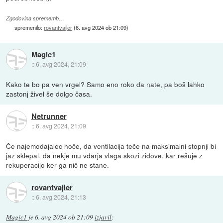
Zgodovina sprememb…
spremenilo:
rovantvajler
(
6. avg 2024 ob 21:09
)
Magic1
::
6. avg 2024, 21:09
Kako te bo pa ven vrgel? Samo eno roko da nate, pa boš lahko
zastonj živel še dolgo časa.
Netrunner
::
6. avg 2024, 21:09
Če najemodajalec hoče, da ventilacija teče na maksimalni stopnji bi
jaz sklepal, da nekje mu vdarja vlaga skozi zidove, kar rešuje z
rekuperacijo ker ga nič ne stane.
rovantvajler
::
6. avg 2024, 21:13
Magic1
je
6. avg 2024 ob 21:09
izjavil
: