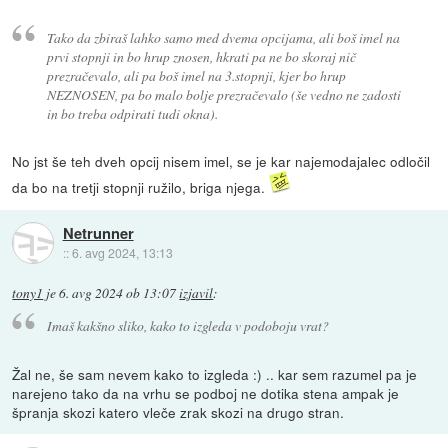
Tako da zbiraš lahko samo med dvema opcijama, ali boš imel na
prvi stopnji in bo hrup znosen, hkrati pa ne bo skoraj nič
prezračevalo, ali pa boš imel na 3.stopnji, kjer bo hrup
NEZNOSEN, pa bo malo bolje prezračevalo (še vedno ne zadosti
in bo treba odpirati tudi okna).
No jst še teh dveh opcij nisem imel, se je kar najemodajalec odločil
da bo na tretji stopnji ružilo, briga njega.
Netrunner
::
6. avg 2024, 13:13
tony1
je
6. avg 2024 ob 13:07
izjavil
:
Imaš kakšno sliko, kako to izgleda v podoboju vrat?
Žal ne, še sam nevem kako to izgleda :) .. kar sem razumel pa je
narejeno tako da na vrhu se podboj ne dotika stena ampak je
špranja skozi katero vleče zrak skozi na drugo stran.