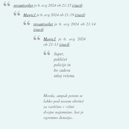
rovantvajler
je
6. avg 2024 ob 21:25
izjavil
:
Magic1
je
6. avg 2024 ob 21:19
izjavil
:
rovantvajler
je
6. avg 2024 ob 21:14
izjavil
:
Magic1
je
6. avg 2024
ob 21:13
izjavil
:
Super,
pokličeš
policijo in
bo zadeva
takoj rešena.
Morda, ampak potem se
lahko pod nosom obrišeš
za varščino v višini
dvojne najemnine, kar je
ogromno denarja..