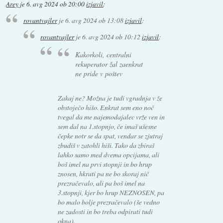
Arey
je
6. avg 2024 ob 20:00
izjavil
:
rovantvajler
je
6. avg 2024 ob 13:08
izjavil
:
rovantvajler
je
6. avg 2024 ob 10:12
izjavil
:
Kakorkoli, centralni
rekuperator žal zaenkrat
ne pride v poštev
Zakaj ne? Možna je tudi vgradnja v že
obstoječo hišo. Enkrat sem eno noč
tvegal da me najemodajalec vrže ven in
sem dal na 1.stopnjo, če imaš ušesne
čepke notr se da spat, vendar se zjutraj
zbudiš v zatohli hiši. Tako da zbiraš
lahko samo med dvema opcijama, ali
boš imel na prvi stopnji in bo hrup
znosen, hkrati pa ne bo skoraj nič
prezračevalo, ali pa boš imel na
3.stopnji, kjer bo hrup NEZNOSEN, pa
bo malo bolje prezračevalo (še vedno
ne zadosti in bo treba odpirati tudi
okna).