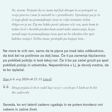
Ne, nisem. Verjami da se znam tud fejt skregat in se potegnit za
svoje pravice (sem že naredil to v preteklosti). Vprašanje pa je če
si tega glede na pomanjkanje časa in volje trenutno želim.
Odgovor je ne..Tip me lahko proti zakonu vrže ven, nato bom še
tedne živel v hostlih preden bom našel neko stanovanje, ki pa
zaradi nuje in pomanjkanja časa spet ne bo idealno (bo spet
kakšno sranje). Tožba stane, postopki pa trajajo leta...
Ne more te vržt ven, samo da te pipne pa imaš tako odškodnino,
da boš šel na počitnice za dalj časa. Če ti pa zamenja ključavnico
pa pokličeš policijo in boš takoj not. Če ti bo pa začel grozit pa spet
pokličeš polcijo in odvetnika. Nepemičnina v Lj. je dovolj vredna, da
te bo izplačal.
Siso
je
6. avg 2024 ob 21:31
izjavil
:
Dragi prjatu če bi ti vedel kaj vse je v ceveh po 5 letih ne bi bit
tko zadovoln
Seveda, ko eni talenti zadevo ugašajo in se potem kondenz not
nabere in začne živet.