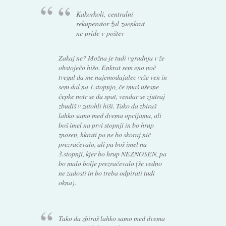
Kakorkoli, centralni
rekuperator žal zaenkrat
ne pride v poštev
Zakaj ne? Možna je tudi vgradnja v že
obstoječo hišo. Enkrat sem eno noč
tvegal da me najemodajalec vrže ven in
sem dal na 1.stopnjo, če imaš ušesne
čepke notr se da spat, vendar se zjutraj
zbudiš v zatohli hiši. Tako da zbiraš
lahko samo med dvema opcijama, ali
boš imel na prvi stopnji in bo hrup
znosen, hkrati pa ne bo skoraj nič
prezračevalo, ali pa boš imel na
3.stopnji, kjer bo hrup NEZNOSEN, pa
bo malo bolje prezračevalo (še vedno
ne zadosti in bo treba odpirati tudi
okna).
Tako da zbiraš lahko samo med dvema