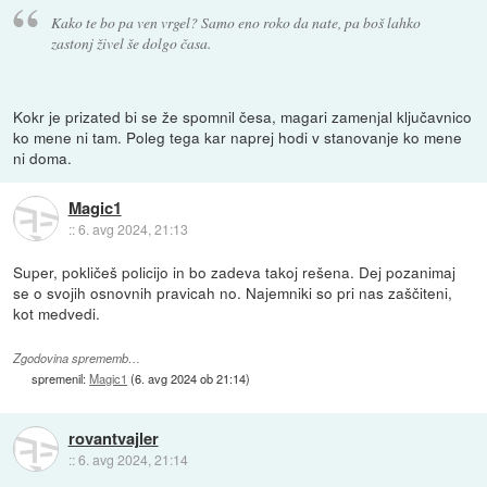
Kako te bo pa ven vrgel? Samo eno roko da nate, pa boš lahko
zastonj živel še dolgo časa.
Kokr je prizated bi se že spomnil česa, magari zamenjal ključavnico
ko mene ni tam. Poleg tega kar naprej hodi v stanovanje ko mene
ni doma.
Magic1
::
6. avg 2024, 21:13
Super, pokličeš policijo in bo zadeva takoj rešena. Dej pozanimaj
se o svojih osnovnih pravicah no. Najemniki so pri nas zaščiteni,
kot medvedi.
Zgodovina sprememb…
spremenil:
Magic1
(
6. avg 2024 ob 21:14
)
rovantvajler
::
6. avg 2024, 21:14