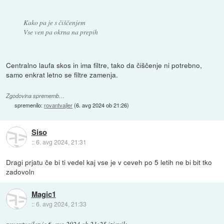
Kako pa je s čiščenjem
Vse ven pa okrna na prepih
Centralno laufa skos in ima filtre, tako da čiščenje ni potrebno,
samo enkrat letno se filtre zamenja.
Zgodovina sprememb…
spremenilo:
rovantvajler
(
6. avg 2024 ob 21:26
)
Siso
::
6. avg 2024, 21:31
Dragi prjatu če bi ti vedel kaj vse je v ceveh po 5 letih ne bi bit tko
zadovoln
Magic1
::
6. avg 2024, 21:33
rovantvajler
je
6. avg 2024 ob 21:25
izjavil
: