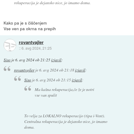
rekuperacija je dejansko nice, jo imamo doma.
Kako pa je s čiščenjem
Vse ven pa okrna na prepih
rovantvajler
::
6. avg 2024, 21:25
Siso
je
6. avg 2024 ob 21:25
izjavil
:
rovantvajler
je
6. avg 2024 ob 21:18
izjavil
:
Siso
je
6. avg 2024 ob 21:15
izjavil
:
Ma kašna rekuperacija,če že je notri
vse van spulit
To velja za LOKALNO rekuperacijo (tipa i-Vent).
Centralna rekuperacija je dejansko nice, jo imamo
doma.