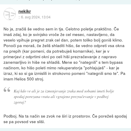
nekikr
::
6. avg 2024, 13:04
No ja, zračiš še vedno sem in tja. Celotno poletje praktično. Če
imaš zdaj, ko je svinjsko vroče že cel mesec, nastavljeno, da
veselo vpihuje pregret zrak cel dan, potem toliko bolj goniš klimo.
Ponoči pa moraš, če želiš shladiti hišo, še vedno odpreti vsa okna
na prepih (kar pomeni, da potrebuješ komarnike), ker je v
primerjavi z odprtimi okni po celi hiši prezračevanje z napravo
zanemarljivo in hiše ne shladiš. Mene so "nategnili" s tem bypass
načinom, ko hišo poleti mimo rekuperatorja "pohlajuješ" - kar je
izraz, ki so si ga izmislili in strokovno pomeni "nategnili smo te". Pa
imam Helios 500 stroj.
Kaj kdo ve ali je za izmenjevanje zraka med sobami imeti bolje
spodaj porezana vrata ali vgrajeno prezračevanje v podboj
zgoraj?
Podboj. Na ta način se zvok ne širi iz prostorov. Če porežeš spodaj
se pa povsod vse sliši.