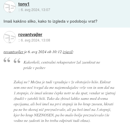
tony1
::
6. avg 2024, 13:07
Imaš kakšno sliko, kako to izgleda v podoboju vrat?
rovantvajler
::
6. avg 2024, 13:08
rovantvajler
je
6. avg 2024 ob 10:12
izjavil
:
Kakorkoli, centralni rekuperator žal zaenkrat ne
pride v poštev
Zakaj ne? Možna je tudi vgradnja v že obstoječo hišo. Enkrat
sem eno noč tvegal da me najemodajalec vrže ven in sem dal na
1.stopnjo, če imaš ušesne čepke notr se da spat, vendar se zjutraj
zbudiš v zatohli hiši. Tako da zbiraš lahko samo med dvema
opcijama, ali boš imel na prvi stopnji in bo hrup znosen, hkrati
pa ne bo skoraj nič prezračevalo, ali pa boš imel na 3.stopnji,
kjer bo hrup NEZNOSEN, pa bo malo bolje prezračevalo (še
vedno ne zadosti in bo treba odpirati tudi okna).