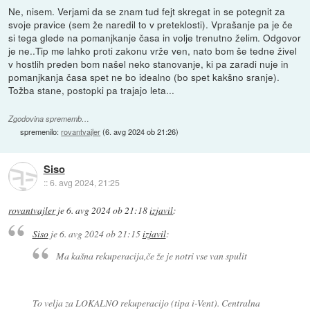
Ne, nisem. Verjami da se znam tud fejt skregat in se potegnit za
svoje pravice (sem že naredil to v preteklosti). Vprašanje pa je če
si tega glede na pomanjkanje časa in volje trenutno želim. Odgovor
je ne..Tip me lahko proti zakonu vrže ven, nato bom še tedne živel
v hostlih preden bom našel neko stanovanje, ki pa zaradi nuje in
pomanjkanja časa spet ne bo idealno (bo spet kakšno sranje).
Tožba stane, postopki pa trajajo leta...
Zgodovina sprememb…
spremenilo:
rovantvajler
(
6. avg 2024 ob 21:26
)
Siso
::
6. avg 2024, 21:25
rovantvajler
je
6. avg 2024 ob 21:18
izjavil
:
Siso
je
6. avg 2024 ob 21:15
izjavil
:
Ma kašna rekuperacija,če že je notri vse van spulit
To velja za LOKALNO rekuperacijo (tipa i-Vent). Centralna