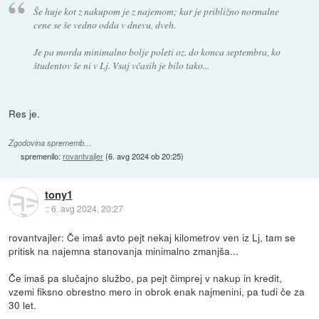
Še huje kot z nakupom je z najemom; kar je približno normalne
cene se še vedno odda v dnevu, dveh.
Je pa morda minimalno bolje poleti oz. do konca septembra, ko
študentov še ni v Lj. Vsaj včasih je bilo tako...
Res je.
Zgodovina sprememb…
spremenilo:
rovantvajler
(
6. avg 2024 ob 20:25
)
tony1
::
6. avg 2024, 20:27
rovantvajler: Če imaš avto pejt nekaj kilometrov ven iz Lj, tam se
pritisk na najemna stanovanja minimalno zmanjša...
Če imaš pa slučajno službo, pa pejt čimprej v nakup in kredit,
vzemi fiksno obrestno mero in obrok enak najmenini, pa tudi če za
30 let.