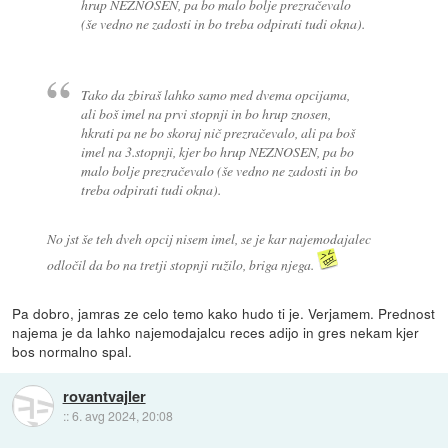
hrup NEZNOSEN, pa bo malo bolje prezračevalo
(še vedno ne zadosti in bo treba odpirati tudi okna).
Tako da zbiraš lahko samo med dvema opcijama,
ali boš imel na prvi stopnji in bo hrup znosen,
hkrati pa ne bo skoraj nič prezračevalo, ali pa boš
imel na 3.stopnji, kjer bo hrup NEZNOSEN, pa bo
malo bolje prezračevalo (še vedno ne zadosti in bo
treba odpirati tudi okna).
No jst še teh dveh opcij nisem imel, se je kar najemodajalec
odločil da bo na tretji stopnji ružilo, briga njega.
Pa dobro, jamras ze celo temo kako hudo ti je. Verjamem. Prednost
najema je da lahko najemodajalcu reces adijo in gres nekam kjer
bos normalno spal.
rovantvajler
::
6. avg 2024, 20:08