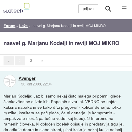
☰
Forum
»
Loža
»
nasvet g. Marjanu Kodelji in reviji MOJ MIKRO
nasvet g. Marjanu Kodelji in reviji MOJ MIKRO
2
»
«
1
Avenger
::
30. okt 2003, 22:04
Marjan Kodelja: Jaz bi samo nekaj čisto malega pripomnil glede
člankov/testov o izdelkih. Popolnih stvari ni. VEDNO se najde
kakšna napaka in še kako drži pregovor - kolikor denarja, toliko
muzike, kvaliteta se pač plača, če ni denarja, je kompromis -
ampak zato moraš pa točno vedet kaj kupuješ! In breme na
ramenih človeka, ki določen izdelek opisuje in predstavlja trgu je,
da odkrije dobre in slabe strani, pisat kako je nekaj kul je najbolj