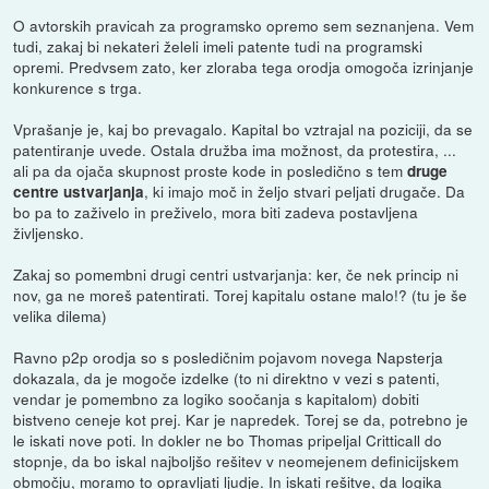
O avtorskih pravicah za programsko opremo sem seznanjena. Vem
tudi, zakaj bi nekateri želeli imeli patente tudi na programski
opremi. Predvsem zato, ker zloraba tega orodja omogoča izrinjanje
konkurence s trga.
Vprašanje je, kaj bo prevagalo. Kapital bo vztrajal na poziciji, da se
patentiranje uvede. Ostala družba ima možnost, da protestira, ...
ali pa da ojača skupnost proste kode in posledično s tem
druge
, ki imajo moč in željo stvari peljati drugače. Da
centre ustvarjanja
bo pa to zaživelo in preživelo, mora biti zadeva postavljena
življensko.
Zakaj so pomembni drugi centri ustvarjanja: ker, če nek princip ni
nov, ga ne moreš patentirati. Torej kapitalu ostane malo!? (tu je še
velika dilema)
Ravno p2p orodja so s posledičnim pojavom novega Napsterja
dokazala, da je mogoče izdelke (to ni direktno v vezi s patenti,
vendar je pomembno za logiko soočanja s kapitalom) dobiti
bistveno ceneje kot prej. Kar je napredek. Torej se da, potrebno je
le iskati nove poti. In dokler ne bo Thomas pripeljal Critticall do
stopnje, da bo iskal najboljšo rešitev v neomejenem definicijskem
območju, moramo to opravljati ljudje. In iskati rešitve, da logika