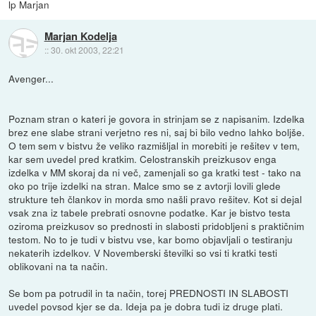
lp Marjan
Marjan Kodelja
::
30. okt 2003, 22:21
Avenger...
Poznam stran o kateri je govora in strinjam se z napisanim. Izdelka
brez ene slabe strani verjetno res ni, saj bi bilo vedno lahko boljše.
O tem sem v bistvu že veliko razmišljal in morebiti je rešitev v tem,
kar sem uvedel pred kratkim. Celostranskih preizkusov enga
izdelka v MM skoraj da ni več, zamenjali so ga kratki test - tako na
oko po trije izdelki na stran. Malce smo se z avtorji lovili glede
strukture teh člankov in morda smo našli pravo rešitev. Kot si dejal
vsak zna iz tabele prebrati osnovne podatke. Kar je bistvo testa
oziroma preizkusov so prednosti in slabosti pridobljeni s praktičnim
testom. No to je tudi v bistvu vse, kar bomo objavljali o testiranju
nekaterih izdelkov. V Novemberski številki so vsi ti kratki testi
oblikovani na ta način.
Se bom pa potrudil in ta način, torej PREDNOSTI IN SLABOSTI
uvedel povsod kjer se da. Ideja pa je dobra tudi iz druge plati.