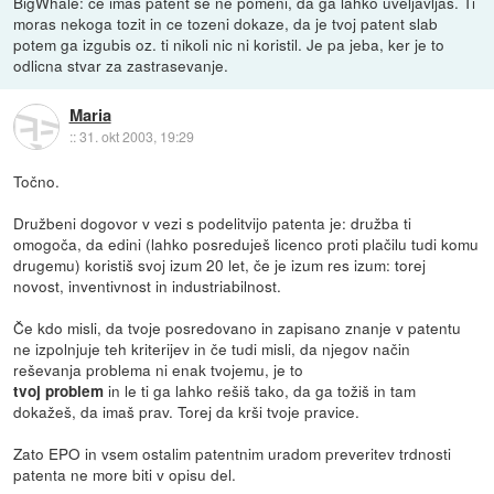
BigWhale: ce imas patent se ne pomeni, da ga lahko uveljavljas. Ti
moras nekoga tozit in ce tozeni dokaze, da je tvoj patent slab
potem ga izgubis oz. ti nikoli nic ni koristil. Je pa jeba, ker je to
odlicna stvar za zastrasevanje.
Maria
::
31. okt 2003, 19:29
Točno.
Družbeni dogovor v vezi s podelitvijo patenta je: družba ti
omogoča, da edini (lahko posreduješ licenco proti plačilu tudi komu
drugemu) koristiš svoj izum 20 let, če je izum res izum: torej
novost, inventivnost in industriabilnost.
Če kdo misli, da tvoje posredovano in zapisano znanje v patentu
ne izpolnjuje teh kriterijev in če tudi misli, da njegov način
reševanja problema ni enak tvojemu, je to
in le ti ga lahko rešiš tako, da ga tožiš in tam
tvoj problem
dokažeš, da imaš prav. Torej da krši tvoje pravice.
Zato EPO in vsem ostalim patentnim uradom preveritev trdnosti
patenta ne more biti v opisu del.