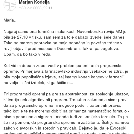
Marjan Kodelja
::
30. okt 2003, 22:11
Maria...
Najprej samo ena tehnična malenkost. Novemberska revije MM je
bila že 27.10 v tisku, sam sem za tole dabato izvedel šele danes.
Tako ne morem popravka na mojo napačno in površno trditev v
reviji objaviti pred mesecem Decembrom. Takrat pa zagotovo.
Upam, da bo tako v redu.
Kot vidim debata zopet vodi v problem patentiranja programske
opreme. Primerjava z farmacevtsko industrijo vsekakor ne zdrži, je
bila moja popolistična izjava, saj imamo konec koncev v farmeciji
na voljo fizični izdelek, ki ga ščitimo...
Pri programski opremi pa gre za abstraknost, za soslednje ukazov,
ki tvorijo nek algoritev ali program. Trenutna zakonodja sicer pravi,
da za programsko opremo ni mogoče podeliti patentnih pravic,
tako kot le te ne moremo dobiti na primer za matematično formulo -
nisem popolnoma siguren - menda tudi za kamijsko formulo. To pa
še ne pomeni, da programska opreme ni zaščitena. Ščiti jo namreč
zakon o avtorskih in sorodnih pravicah. Dejstvo je, da je Evrospki
parlament razmišljal o sprememebi pravil za podeljevanje patentov