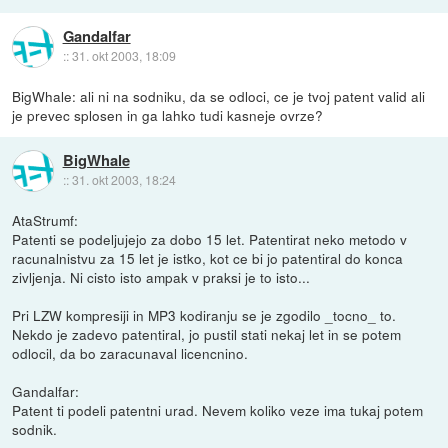
Gandalfar
::
31. okt 2003, 18:09
BigWhale: ali ni na sodniku, da se odloci, ce je tvoj patent valid ali
je prevec splosen in ga lahko tudi kasneje ovrze?
BigWhale
::
31. okt 2003, 18:24
AtaStrumf:
Patenti se podeljujejo za dobo 15 let. Patentirat neko metodo v
racunalnistvu za 15 let je istko, kot ce bi jo patentiral do konca
zivljenja. Ni cisto isto ampak v praksi je to isto...
Pri LZW kompresiji in MP3 kodiranju se je zgodilo _tocno_ to.
Nekdo je zadevo patentiral, jo pustil stati nekaj let in se potem
odlocil, da bo zaracunaval licencnino.
Gandalfar:
Patent ti podeli patentni urad. Nevem koliko veze ima tukaj potem
sodnik.