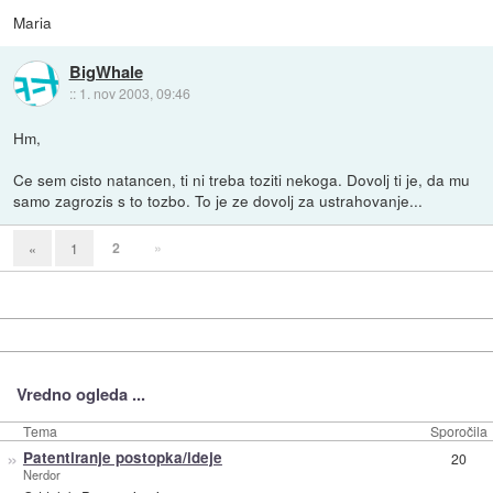
Maria
BigWhale
::
1. nov 2003, 09:46
Hm,
Ce sem cisto natancen, ti ni treba toziti nekoga. Dovolj ti je, da mu
samo zagrozis s to tozbo. To je ze dovolj za ustrahovanje...
2
»
«
1
Vredno ogleda ...
Tema
Sporočila
»
Patentiranje postopka/ideje
20
Nerdor