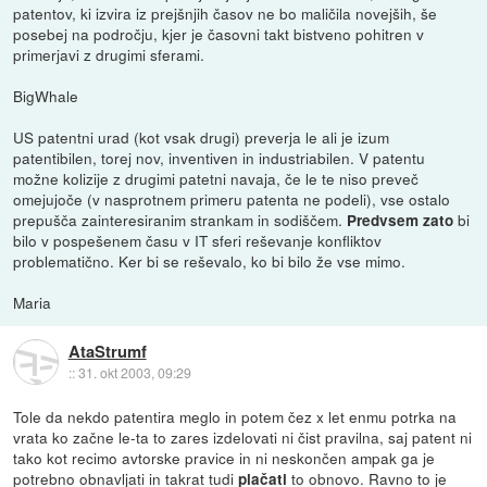
patentov, ki izvira iz prejšnjih časov ne bo maličila novejših, še
posebej na področju, kjer je časovni takt bistveno pohitren v
primerjavi z drugimi sferami.
BigWhale
US patentni urad (kot vsak drugi) preverja le ali je izum
patentibilen, torej nov, inventiven in industriabilen. V patentu
možne kolizije z drugimi patetni navaja, če le te niso preveč
omejujoče (v nasprotnem primeru patenta ne podeli), vse ostalo
prepušča zainteresiranim strankam in sodiščem.
bi
Predvsem zato
bilo v pospešenem času v IT sferi reševanje konfliktov
problematično. Ker bi se reševalo, ko bi bilo že vse mimo.
Maria
AtaStrumf
::
31. okt 2003, 09:29
Tole da nekdo patentira meglo in potem čez x let enmu potrka na
vrata ko začne le-ta to zares izdelovati ni čist pravilna, saj patent ni
tako kot recimo avtorske pravice in ni neskončen ampak ga je
potrebno obnavljati in takrat tudi
to obnovo. Ravno to je
plačati