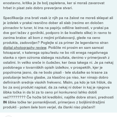
enostavno, kritika je že bolj zapletena, ker si moraš zavarovat
hrbet in pisat zelo dobro preverjene stvari.
Specifikacije zna brati vsak iz njih pa na žalost ne moreš sklepat ali
je izdelek v praksi resnično dober ali slab (recimo en določen
pinnaclov tv tuner, ki ima na papirju odlične lastnosti, v praksi pa
dve gori težav z gonilniki, podporo in še kvaliteto slike) in ravno to
zanima bralce: ali bom z mojimi pričakovanji, glede na ceno
produkta, zadovoljen? Poglejte si za primer že legendarno stran
digital photography review
. Poiščite mi prosim en sam samcat
fotoaparat, v katerega opisu/testu ne bo niti enega negativnega
stavka o njem oziroma slabega rezultata, denimo v primerjavah z
ostalimi. In veliko sreče in čudežev, ker česa takega ni. Je pa nekaj
podobnega v tovarniških opisih izdelkov, v prospektih, kjer je
popolnoma jasno, da ne bodo pisali - tele slušalke so krasne za
poslušanje techno glasbe, za klasično pa niso, ker nimajo dobro
definiranih srednje visokih frekvenc. Mislm, pa kdo je tok fršlok, da
bo za svoj produkt napisal, da za nekaj ni dober in kaj je njegova
šibka točka in da bi za to ceno pri konkurenci lahko dobili
več???????? Če hočte bit kredibilni, najdite dobre strani, prednosti
šibke točke ter pomankljivosti, primerjavo z boljšimi/dražjimi
IN
produkti - potem šele bom verjel, da članki niso plačani!!