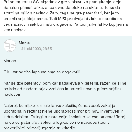
Pri patentiranju SW algoritmov gre v bistvu za patentiranje ideje.
Banalen primer, prikaza textovne datoteke na ekranu. To se da
storiti na milijon nacinov. Zato, tega ne gre patentirati, ker je to
patentiranje ideje same. Tudi MP3 predvajalnik lahko naredis na
vec nacinov, vsak bo malo drugacen. Pa tudi jarke lahko kopljes na
vec nacinov...
Maria
::
31. okt 2003, 08:55
Marjan
OK, kar se tiče lapsusa smo se dogovorili.
Kar se tiče patentov, bom kar nadaljevala v tej temi, razen če si ne
bo kdo od moderatorjev vzel čas in naredil novo s primernejšim
naslovom.
Najprej: kemijsko formulo lahko zaščitiš, če navedeš zakaj je
uporabna in rezultat njene uporabnosti mor biti nov, inventiven in
industriabilen. Ta logika mora veljati splošno za vse patente! Torej,
ne da se patentirati splošne logike, če ne navedeš (tudi s
preverljivimi primeri) zgornje tri kriterije.