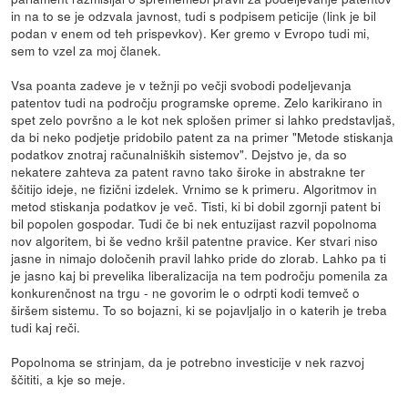
in na to se je odzvala javnost, tudi s podpisem peticije (link je bil
podan v enem od teh prispevkov). Ker gremo v Evropo tudi mi,
sem to vzel za moj članek.
Vsa poanta zadeve je v težnji po večji svobodi podeljevanja
patentov tudi na področju programske opreme. Zelo karikirano in
spet zelo površno a le kot nek splošen primer si lahko predstavljaš,
da bi neko podjetje pridobilo patent za na primer "Metode stiskanja
podatkov znotraj računalniških sistemov". Dejstvo je, da so
nekatere zahteva za patent ravno tako široke in abstrakne ter
ščitijo ideje, ne fizični izdelek. Vrnimo se k primeru. Algoritmov in
metod stiskanja podatkov je več. Tisti, ki bi dobil zgornji patent bi
bil popolen gospodar. Tudi če bi nek entuzijast razvil popolnoma
nov algoritem, bi še vedno kršil patentne pravice. Ker stvari niso
jasne in nimajo določenih pravil lahko pride do zlorab. Lahko pa ti
je jasno kaj bi prevelika liberalizacija na tem področju pomenila za
konkurenčnost na trgu - ne govorim le o odrpti kodi temveč o
širšem sistemu. To so bojazni, ki se pojavljaljo in o katerih je treba
tudi kaj reči.
Popolnoma se strinjam, da je potrebno investicije v nek razvoj
ščititi, a kje so meje.