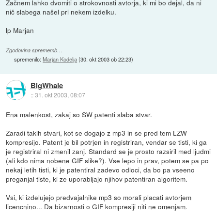
Začnem lahko dvomiti o strokovnosti avtorja, ki mi bo dejal, da ni
nič slabega našel pri nekem izdelku.
lp Marjan
Zgodovina sprememb…
spremenilo:
Marjan Kodelja
(
30. okt 2003 ob 22:23
)
BigWhale
::
31. okt 2003, 08:07
Ena malenkost, zakaj so SW patenti slaba stvar.
Zaradi takih stvari, kot se dogajo z mp3 in se pred tem LZW
kompresijo. Patent je bil potrjen in registriran, vendar se tisti, ki ga
je registriral ni zmenil zanj. Standard se je prosto razsiril med ljudmi
(ali kdo nima nobene GIF slike?). Vse lepo in prav, potem se pa po
nekaj letih tisti, ki je patentiral zadevo odloci, da bo pa vseeno
preganjal tiste, ki ze uporabljajo njihov patentiran algoritem.
Vsi, ki izdelujejo predvajalnike mp3 so morali placati avtorjem
licencnino... Da bizarnosti o GIF kompresiji niti ne omenjam.