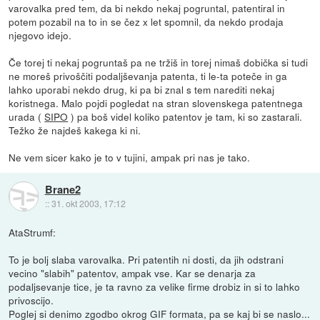
varovalka pred tem, da bi nekdo nekaj pogruntal, patentiral in
potem pozabil na to in se čez x let spomnil, da nekdo prodaja
njegovo idejo.
Če torej ti nekaj pogruntaš pa ne tržiš in torej nimaš dobička si tudi
ne moreš privoščiti podaljševanja patenta, ti le-ta poteče in ga
lahko uporabi nekdo drug, ki pa bi znal s tem narediti nekaj
koristnega. Malo pojdi pogledat na stran slovenskega patentnega
urada (
SIPO
) pa boš videl koliko patentov je tam, ki so zastarali.
Težko že najdeš kakega ki ni.
Ne vem sicer kako je to v tujini, ampak pri nas je tako.
Brane2
::
31. okt 2003, 17:12
AtaStrumf:
To je bolj slaba varovalka. Pri patentih ni dosti, da jih odstrani
vecino "slabih" patentov, ampak vse. Kar se denarja za
podaljsevanje tice, je ta ravno za velike firme drobiz in si to lahko
privoscijo.
Poglej si denimo zgodbo okrog GIF formata, pa se kaj bi se naslo...