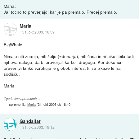
Maria:
Ja, tocno to preverjajo, kar je pa premalo. Precej premalo.
Maria
::
31. okt 2003, 18:39
BigWhale
Nimajo niti znanja, niti želje (=denarja), niti časa in ni nikoli bila tudi
njihova naloga, da bi preverjali karkoli drugega. Ker dokončni
preveritvi lahko vzrokuje le globok interes, ki se izkaže le na
sodišču.
Maria
Zgodovina sprememb…
spremenila:
Maria
(
31. okt 2003 ob 18:40
)
Gandalfar
::
31. okt 2003, 19:12