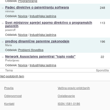
Oddelek:
Programiranje
»
Padec direktive o patentiranju softwara
248
minmax
Oddelek:
Novice
/
Industrijska lastnina
»
Svet ministrov sprejel sporno direktivo o programskih
113
patentih
poweroff
Oddelek:
Novice
/
Industrijska lastnina
»
predlog dinamične patentne zakonodaje
196
Maria
Oddelek:
Problemi človeštva
»
Network Associates patentiral "toplo vodo"
22
Pretorijanec
Oddelek:
Novice
/
Industrijska lastnina
Tema
Sporočila
Več podobnih tem
Pravila
Večina pravic pridržanih
Odgovornost
Oglaševanje
Kontakt
ISSN 1581-0186