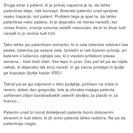
Druga stvar s patenti, ki je precej napacna je ta, da lahko
patentiras idejo, nek koncept. Ameriski patentni urad sprejme
vsako traparijo, kot patent. Problem tega je spet ta, da lahko
patentiras neko zadevo, ki je dejansko ne mores narediti, ker
nimas financ, znanja oziroma ostalih resourcev, da bi to stvar tudi
naredil in jo recimo tudi trzil.
Tako lahko jaz patentiram extractor, ki iz cele lubenice odstrani vse
peske, lubenica pa ostane cela. Izmislim si nek bizaren princip, pri
katerem v lubenico zabijes cev, ki z visokim pritiskom izsesa
semena... blah blah blah. Vse lepo in prav. Cez pet let pa se najde
nekdo, ki dejansko tak stroj naredi. In ga zacne prodajat in ljudje
ga kupujejo (ljudje kupijo VSE)!
Takrat pa se jaz odpravim v tisto podjetje, potrkam na vrata in
recem, dober dan gospodje, tole je zloraba mojega patenta,
zahtevam zilijon barabadoskih zelenih skoljkic za placilo in za
licenco...
Patentni urad bi moral dodeljevati patente tocno dolocenim
stvarem in tudi takim, ki jih avtor patenta lahko realizira. Ne pa da
patentirajo meglo.