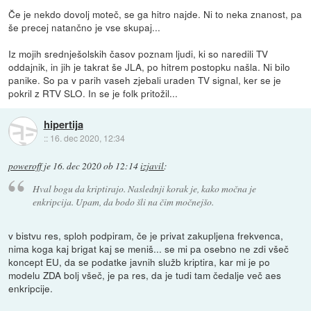
Če je nekdo dovolj moteč, se ga hitro najde. Ni to neka znanost, pa
še precej natančno je vse skupaj...
Iz mojih srednješolskih časov poznam ljudi, ki so naredili TV
oddajnik, in jih je takrat še JLA, po hitrem postopku našla. Ni bilo
panike. So pa v parih vaseh zjebali uraden TV signal, ker se je
pokril z RTV SLO. In se je folk pritožil...
hipertija
::
16. dec 2020, 12:34
poweroff
je
16. dec 2020 ob 12:14
izjavil
:
Hval bogu da kriptirajo. Naslednji korak je, kako močna je
enkripcija. Upam, da bodo šli na čim močnejšo.
v bistvu res, sploh podpiram, če je privat zakupljena frekvenca,
nima koga kaj brigat kaj se meniš... se mi pa osebno ne zdi všeč
koncept EU, da se podatke javnih služb kriptira, kar mi je po
modelu ZDA bolj všeč, je pa res, da je tudi tam čedalje več aes
enkripcije.