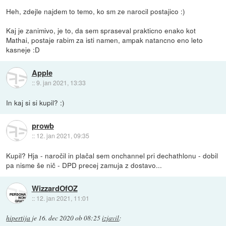
Heh, zdejle najdem to temo, ko sm ze narocil postajico :)
Kaj je zanimivo, je to, da sem spraseval prakticno enako kot
Mathai, postaje rabim za isti namen, ampak natancno eno leto
kasneje :D
Apple
::
9. jan 2021, 13:33
In kaj si si kupil? :)
prowb
::
12. jan 2021, 09:35
Kupil? Hja - naročil in plačal sem onchannel pri dechathlonu - dobil
pa nisme še nič - DPD precej zamuja z dostavo...
WizzardOfOZ
::
12. jan 2021, 11:01
hipertija
je
16. dec 2020 ob 08:25
izjavil
: