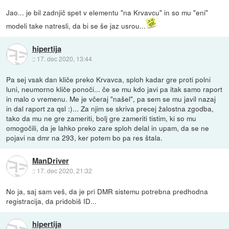
Jao... je bil zadnjič spet v elementu "na Krvavcu" in so mu "eni"
modeli take natresli, da bi se še jaz usrou...
hipertija
::
17. dec 2020, 13:44
Pa sej vsak dan kliče preko Krvavca, sploh kadar gre proti polni
luni, neumorno kliče ponoči... če se mu kdo javi pa itak samo raport
in malo o vremenu. Me je včeraj "našel", pa sem se mu javil nazaj
in dal raport za qsl :)... Za njim se skriva precej žalostna zgodba,
tako da mu ne gre zameriti, bolj gre zameriti tistim, ki so mu
omogočili, da je lahko preko zare sploh delal in upam, da se ne
pojavi na dmr na 293, ker potem bo pa res štala.
ManDriver
::
17. dec 2020, 21:32
No ja, saj sam veš, da je pri DMR sistemu potrebna predhodna
registracija, da pridobiš ID...
hipertija