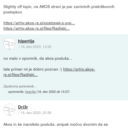
Slightly off topic, na AKOS strani je par zanimivih prekrškovnih
postopkov.
https://arhiv.akos-rs.si/postopek-o-pre...
https://arhiv.akos-rs.si/files/Radijski...
hipertija
::
16. dec 2020, 13:35
no malo v opomnik, da akos posluša...
tale primer mi je dobro poznan :)
https://arhiv.akos-
rs.si/files/Radijski...
Zgodovina sprememb…
spremenilo:
hipertija
(
16. dec 2020 ob 13:37
)
Dri3r
::
16. dec 2020, 20:36
Akos in še marsikdo posluša..ampak močno dvomim da se