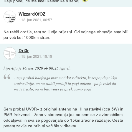
Raje povej, če ste imeli kalašnike s seboj.
WizzardOfOZ
::
13. jan 2021, 00:57
Ne rabiš orožja, tam so ljudje prijazni. Od vojnega območja smo bili
pa več kot 1000km stran.
Dri3r
::
15. jan 2021, 18:18
hipertija
je
16. dec 2020 ob 08:25
izjavil
:
- sem probal baofenga max moč
5w
v direktu, korespondent 2km
zračne linije, on na stabil postaji in yagi anteno - pa je rekel da
me je trgalo, pa ni bilo vmes preprek, samo gozd
Sem probal UV9R+ z original anteno na HI nastavitvi (cca 5W) in
PMR frekvenci - žena v stanovanju jaz pa sem se z avtomobilom
oddaljeval in sva se pogovarjala do 15km zračne razdalje. Cesta
potem zavije za hrib ni več šlo v direktu.