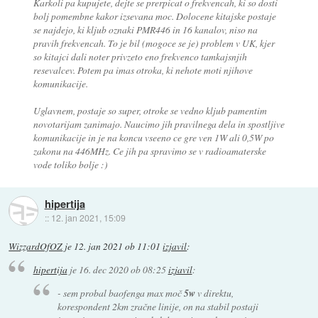
Karkoli pa kupujete, dejte se prerpicat o frekvencah, ki so dosti
bolj pomembne kakor izsevana moc. Dolocene kitajske postaje
se najdejo, ki kljub oznaki PMR446 in 16 kanalov, niso na
pravih frekvencah. To je bil (mogoce se je) problem v UK, kjer
so kitajci dali noter privzeto eno frekvenco tamkajsnjih
resevalcev. Potem pa imas otroka, ki nehote moti njihove
komunikacije.
Uglavnem, postaje so super, otroke se vedno kljub pamentim
novotarijam zanimajo. Naucimo jih pravilnega dela in spostljive
komunikacije in je na koncu vseeno ce gre ven 1W ali 0,5W po
zakonu na 446MHz. Ce jih pa spravimo se v radioamaterske
vode toliko bolje :)
hipertija
::
12. jan 2021, 15:09
WizzardOfOZ
je
12. jan 2021 ob 11:01
izjavil
:
hipertija
je
16. dec 2020 ob 08:25
izjavil
:
- sem probal baofenga max moč
5w
v direktu,
korespondent 2km zračne linije, on na stabil postaji