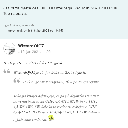
Jaz bi za malce čez 100EUR vzel tega:
Wouxun KG-UV9D Plus
.
Top naprava.
Zgodovina sprememb…
spremenil:
Dri3r
(
16. jan 2021 ob 10:45
)
WizzardOfOZ
::
16. jan 2021, 11:06
Dri3r
je
16. jan 2021 ob 09:59
izjavil
:
WizzardOfOZ
je
15. jan 2021 ob 23:51
izjavil
:
UV9R+ je 8W v originalu, 10W pa so upgrejane.
Tako jih kitajci oglašujejo, če pa jih dejansko izmeriš z
powermetrom so na UHF: 4,6W/2,5W/1W in na VHF:
4,5W/3,4W/2,3W. Šele ko te vrednosti seštejemo UHF
4,6+2,5+1=
8,1W
in VHF 4,5+3,4+2,3=
10,2W
dobimo
oglaševane vrednosti.