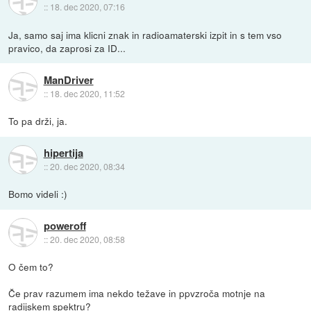
::
18. dec 2020, 07:16
Ja, samo saj ima klicni znak in radioamaterski izpit in s tem vso
pravico, da zaprosi za ID...
ManDriver
::
18. dec 2020, 11:52
To pa drži, ja.
hipertija
::
20. dec 2020, 08:34
Bomo videli :)
poweroff
::
20. dec 2020, 08:58
O čem to?
Če prav razumem ima nekdo težave in ppvzroča motnje na
radijskem spektru?