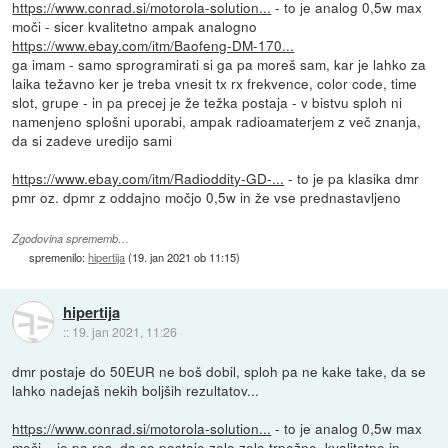
https://www.conrad.si/motorola-solution...
- to je analog 0,5w max
moči - sicer kvalitetno ampak analogno
https://www.ebay.com/itm/Baofeng-DM-170...
ga imam - samo sprogramirati si ga pa moreš sam, kar je lahko za
laika težavno ker je treba vnesit tx rx frekvence, color code, time
slot, grupe - in pa precej je že težka postaja - v bistvu sploh ni
namenjeno splošni uporabi, ampak radioamaterjem z več znanja,
da si zadeve uredijo sami
https://www.ebay.com/itm/Radioddity-GD-...
- to je pa klasika dmr
pmr oz. dpmr z oddajno močjo 0,5w in že vse prednastavljeno
Zgodovina sprememb…
spremenilo:
hipertija
(
19. jan 2021 ob 11:15
)
hipertija
::
19. jan 2021, 11:26
dmr postaje do 50EUR ne boš dobil, sploh pa ne kake take, da se
lahko nadejaš nekih boljših rezultatov...
https://www.conrad.si/motorola-solution...
- to je analog 0,5w max
moči... je pa res, da so postaje zelo zelo trpežne, kvalitetne in