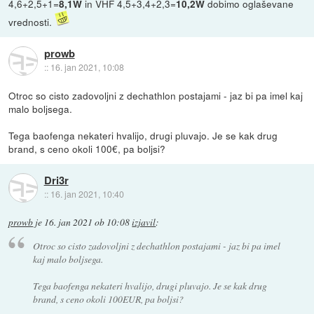
4,6+2,5+1=
in VHF 4,5+3,4+2,3=
dobimo oglaševane
8,1W
10,2W
vrednosti.
prowb
::
16. jan 2021, 10:08
Otroc so cisto zadovoljni z dechathlon postajami - jaz bi pa imel kaj
malo boljsega.
Tega baofenga nekateri hvalijo, drugi pluvajo. Je se kak drug
brand, s ceno okoli 100€, pa boljsi?
Dri3r
::
16. jan 2021, 10:40
prowb
je
16. jan 2021 ob 10:08
izjavil
:
Otroc so cisto zadovoljni z dechathlon postajami - jaz bi pa imel
kaj malo boljsega.
Tega baofenga nekateri hvalijo, drugi pluvajo. Je se kak drug
brand, s ceno okoli 100EUR, pa boljsi?