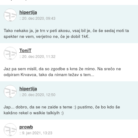
hipertija
::
20. dec 2020, 09:43
Tako nekako ja, je trn v peti akosu, vsaj bil je, če še sedaj moti ta
spekter ne vem, verjetno ne, če je dobil 1k€.
ToniT
::
20. dec 2020, 11:32
Jaz pa sem mislil, da so zgodbe s kms že mimo. Na srečo ne
odpiram Krvavca, tako da nimam težav s tem...
hipertija
::
20. dec 2020, 12:50
Jap... dobro, da se ne zaide s teme :) pustimo, če bo kdo še
kakšno rekel o walkie talkiyih :)
prowb
::
9. jan 2021, 13:23