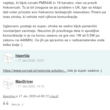
najdejo, ki kljub oznaki PMR446 in 16 kanalov, niso na pravih
frekvencah. To je bil (mogoce se je) problem v UK, kjer so kitajci
dali noter privzeto eno frekvenco tamkajsnjih resevalcev. Potem pa
imas otroka, ki nehote moti njihove komunikacije.
Uglavnem, postaje so super, otroke se vedno kljub pamentim
novotarijam zanimajo. Naucimo jih pravilnega dela in spostljive
komunikacije in je na koncu vseeno ce gre ven 1W ali 0,5W po
zakonu na 446MHz. Ce jih pa spravimo se v radioamaterske vode
toliko bolje :)
hipertija
::
17. dec 2020, 10:07
https://www.conrad.si/motorola-solution...
tole je super zadeva ;)
ManDriver
::
17. dec 2020, 13:16
hipertija
je
17. dec 2020 ob 08:55
izjavil
:
kms ja :)