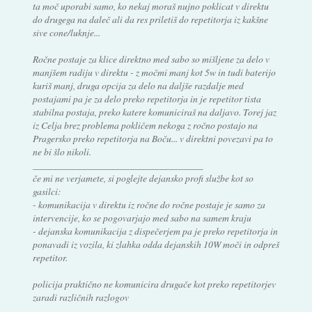
ta moč uporabi samo, ko nekaj moraš nujno poklicat v direktu
do drugega na daleč ali da res priletiš do repetitorja iz kakšne
sive cone/luknje...
Ročne postaje za klice direktno med sabo so mišljene za delo v
manjšem radiju v direktu - z močmi manj kot 5w in tudi baterijo
kuriš manj, druga opcija za delo na daljše razdalje med
postajami pa je za delo preko repetitorja in je repetitor tista
stabilna postaja, preko katere komuniciraš na daljavo. Torej jaz
iz Celja brez problema pokličem nekoga z ročno postajo na
Pragersko preko repetitorja na Boču... v direktni povezavi pa to
ne bi šlo nikoli.
___________________________________
če mi ne verjamete, si poglejte dejansko profi službe kot so
gasilci:
- komunikacija v direktu iz ročne do ročne postaje je samo za
intervencije, ko se pogovarjajo med sabo na samem kraju
- dejanska komunikacija z dispečerjem pa je preko repetitorja in
ponavadi iz vozila, ki zlahka odda dejanskih 10W moči in odpreš
repetitor.
policija praktično ne komunicira drugače kot preko repetitorjev
zaradi različnih razlogov
__________________________________