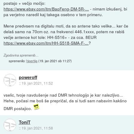
postajo + večjo močjo:
https://www.ebay.com/itm/BaoFeng-DM-5R-...
- nimam izkušenj, bi
pa verjetno naredil kaj takega osebno v tem primeru.
Mene predvsem na digitalu moti, da so antene tako velike... ker če
delaš samo na 70cm oz. na frekvenci 446.1xxxx, potem ne rabiš
večje antence kot tole: HH-S516+ - za cca. 8EUR
https://www.ebay.com/itm/HH-S518-SMA-F-...
?
Zgodovina sprememb…
spremenilo:
hipertija
(
19. jan 2021 ob 11:27
)
poweroff
::
19. jan 2021, 11:52
vselic, tvoje navdušenje nad DMR tehnologijo je kar nalezljivo...
Hehe, počasi me boš še prepričal, da si tudi sam nabavim kakšno
DMR postajico.
ToniT
::
19. jan 2021, 11:58