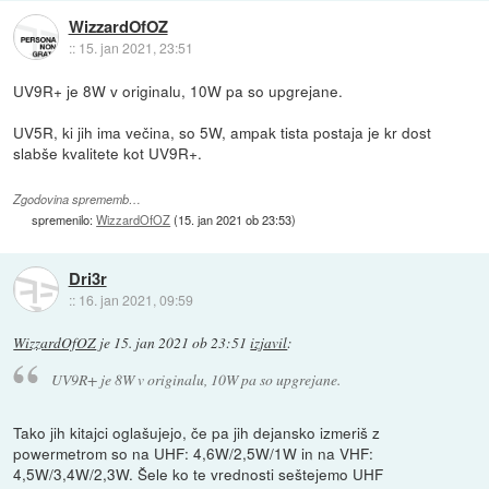
WizzardOfOZ
::
15. jan 2021, 23:51
UV9R+ je 8W v originalu, 10W pa so upgrejane.
UV5R, ki jih ima večina, so 5W, ampak tista postaja je kr dost
slabše kvalitete kot UV9R+.
Zgodovina sprememb…
spremenilo:
WizzardOfOZ
(
15. jan 2021 ob 23:53
)
Dri3r
::
16. jan 2021, 09:59
WizzardOfOZ
je
15. jan 2021 ob 23:51
izjavil
:
UV9R+ je 8W v originalu, 10W pa so upgrejane.
Tako jih kitajci oglašujejo, če pa jih dejansko izmeriš z
powermetrom so na UHF: 4,6W/2,5W/1W in na VHF:
4,5W/3,4W/2,3W. Šele ko te vrednosti seštejemo UHF