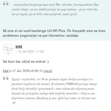
- sem probal baofenga max moč
5w
v direktu, korespondent 2km
zračne linije, on na stabil postaji in yagi anteno - pa je rekel da
me je trgalo, pa ni bilo vmes preprek, samo gozd
Mi smo si vsi vzeli baofenge UV-9R Plus. Po Karpatih smo se brez
problemov pogovarjal na par kilometrov razdalje.
b4d
::
12. jan 2021, 11:23
Se bom kar citiral se enkrat :)
b4d
je
17. dec 2020 ob 09:31
izjavil
:
Zgolj v razmislek, vec W ne pomeni nujno boljso postajo (ce
pustimo legalnost ob strani). Kvalitetne PMR446 postaje imajo
dosti bolj obcutljiv sprejemnik v tem ozkem dovoljenem pasu.
Izpade da je legalen nakup tudi najbolj smiselen :) Najvec pa
doprinese antena. Baofeng je pac gluh kaj cemo za teh par eur
:D