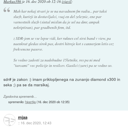
Markus386
je
16. dec 2020 ob 12:16
izjavil
:
Mah kar nekaj stvari je se na navadnem fm radiu... par taksi
sluzb, kurirji in dostavljalci, vsaj en del zeleznic, ene par
varnostnih sluzb (sintal mislim da je sel na dmr, ampak
nekriptiran), par gradbenih firm, itd.
z SDR-jem se vse lepse vidi, ker ruknes cel sirsi band v view, pa
naenkrat gledas sirok pas, dostri hitreje kot s cannerjem letis cez
frekvencne pasove.
Se vedno zadosti za nadebudne 15letnike, res pa ni med
"tarcami" vec policije in resilcev. Gasilci (zare) pa se vedno so.
sdr# je zakon :) imam priklopljenega na zunanjo diamond x300 in
seka ;) pa se da marsikaj.
Zgodovina sprememb…
spremenilo:
hipertija
(
16. dec 2020 ob 12:35
)
mjaa
::
16. dec 2020, 12:43