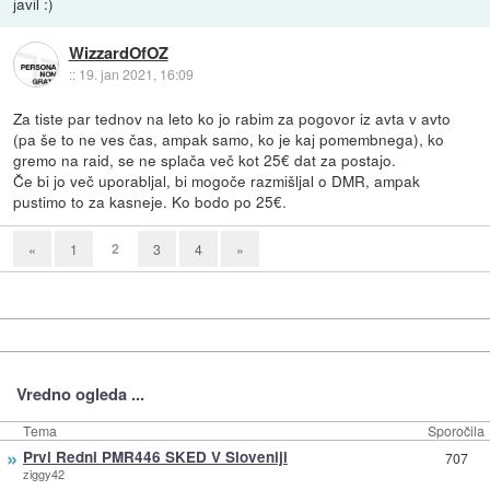
javil :)
WizzardOfOZ
::
19. jan 2021, 16:09
Za tiste par tednov na leto ko jo rabim za pogovor iz avta v avto
(pa še to ne ves čas, ampak samo, ko je kaj pomembnega), ko
gremo na raid, se ne splača več kot 25€ dat za postajo.
Če bi jo več uporabljal, bi mogoče razmišljal o DMR, ampak
pustimo to za kasneje. Ko bodo po 25€.
2
«
1
3
4
»
Vredno ogleda ...
Tema
Sporočila
»
Prvi Redni PMR446 SKED V Sloveniji
707
ziggy42