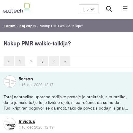
☰
Forum
»
Kaj kupiti
»
Nakup PMR walkie-talkija?
Nakup PMR walkie-talkija?
2
«
1
3
4
»
5erson
::
16. dec 2020, 12:17
Torej nepravilna uporaba radijske postaje je prekršek, s to razliko,
da te je malo težje te je fizično ujeti, ni pa rečeno, da se ne da.
Tudi kriptiran pogovor se da motit, tako da povoziš oddajni signal...
Invictus
::
16. dec 2020, 12:19