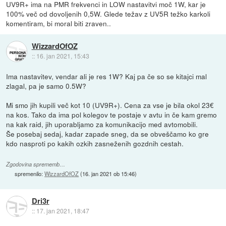
UV9R+ ima na PMR frekvenci in LOW nastavitvi moč 1W, kar je
100% več od dovoljenih 0,5W. Glede težav z UV5R težko karkoli
komentiram, bi moral biti zraven..
WizzardOfOZ
::
16. jan 2021, 15:43
Ima nastavitev, vendar ali je res 1W? Kaj pa če so se kitajci mal
zlagal, pa je samo 0.5W?
Mi smo jih kupili več kot 10 (UV9R+). Cena za vse je bila okol 23€
na kos. Tako da ima pol kolegov te postaje v avtu in če kam gremo
na kak raid, jih uporabljamo za komunikacijo med avtomobili.
Še posebaj sedaj, kadar zapade sneg, da se obveščamo ko gre
kdo nasproti po kakih ozkih zasneženih gozdnih cestah.
Zgodovina sprememb…
spremenilo:
WizzardOfOZ
(
16. jan 2021 ob 15:46
)
Dri3r
::
17. jan 2021, 18:47