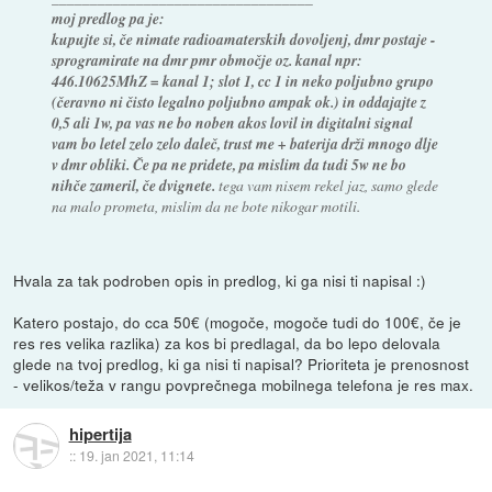
moj predlog pa je:
kupujte si, če nimate radioamaterskih dovoljenj, dmr postaje -
sprogramirate na dmr pmr območje oz. kanal npr:
446.10625MhZ = kanal 1; slot 1, cc 1 in neko poljubno grupo
(čeravno ni čisto legalno poljubno ampak ok.) in oddajajte z
0,5 ali 1w, pa vas ne bo noben akos lovil in digitalni signal
vam bo letel zelo zelo daleč, trust me + baterija drži mnogo dlje
v dmr obliki. Če pa ne pridete, pa mislim da tudi 5w ne bo
nihče zameril, če dvignete.
tega vam nisem rekel jaz, samo glede
na malo prometa, mislim da ne bote nikogar motili.
Hvala za tak podroben opis in predlog, ki ga nisi ti napisal :)
Katero postajo, do cca 50€ (mogoče, mogoče tudi do 100€, če je
res res velika razlika) za kos bi predlagal, da bo lepo delovala
glede na tvoj predlog, ki ga nisi ti napisal? Prioriteta je prenosnost
- velikos/teža v rangu povprečnega mobilnega telefona je res max.
hipertija
::
19. jan 2021, 11:14