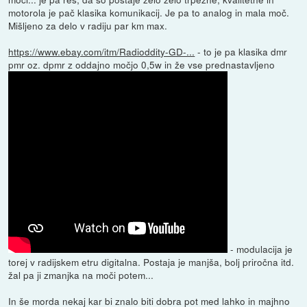
motorola je pač klasika komunikacij. Je pa to analog in mala moč.
Mišljeno za delo v radiju par km max.
https://www.ebay.com/itm/Radioddity-GD-...
- to je pa klasika dmr
pmr oz. dpmr z oddajno močjo 0,5w in že vse prednastavljeno
- modulacija je
torej v radijskem etru digitalna. Postaja je manjša, bolj priročna itd.
žal pa ji zmanjka na moči potem...
In še morda nekaj kar bi znalo biti dobra pot med lahko in majhno