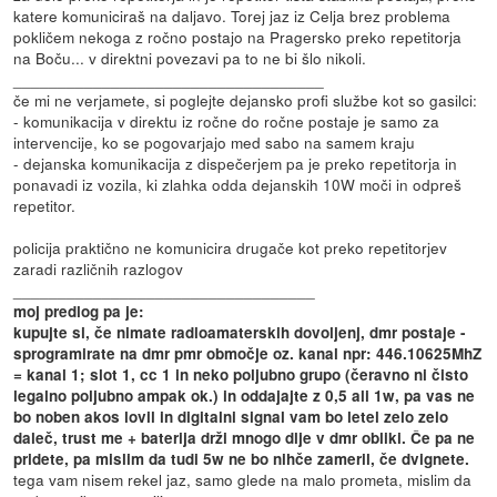
katere komuniciraš na daljavo. Torej jaz iz Celja brez problema
pokličem nekoga z ročno postajo na Pragersko preko repetitorja
na Boču... v direktni povezavi pa to ne bi šlo nikoli.
___________________________________
če mi ne verjamete, si poglejte dejansko profi službe kot so gasilci:
- komunikacija v direktu iz ročne do ročne postaje je samo za
intervencije, ko se pogovarjajo med sabo na samem kraju
- dejanska komunikacija z dispečerjem pa je preko repetitorja in
ponavadi iz vozila, ki zlahka odda dejanskih 10W moči in odpreš
repetitor.
policija praktično ne komunicira drugače kot preko repetitorjev
zaradi različnih razlogov
__________________________________
moj predlog pa je:
kupujte si, če nimate radioamaterskih dovoljenj, dmr postaje -
sprogramirate na dmr pmr območje oz. kanal npr: 446.10625MhZ
= kanal 1; slot 1, cc 1 in neko poljubno grupo (čeravno ni čisto
legalno poljubno ampak ok.) in oddajajte z 0,5 ali 1w, pa vas ne
bo noben akos lovil in digitalni signal vam bo letel zelo zelo
daleč, trust me + baterija drži mnogo dlje v dmr obliki. Če pa ne
pridete, pa mislim da tudi 5w ne bo nihče zameril, če dvignete.
tega vam nisem rekel jaz, samo glede na malo prometa, mislim da