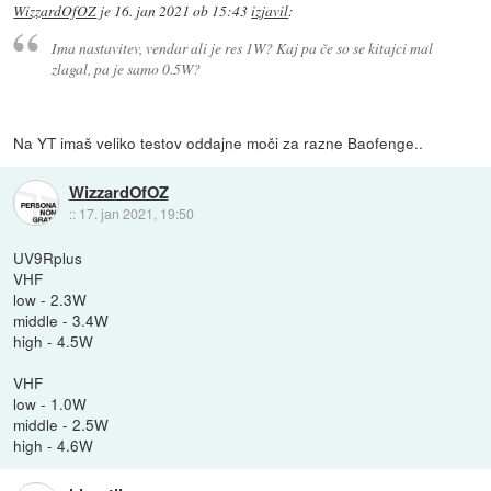
WizzardOfOZ
je
16. jan 2021 ob 15:43
izjavil
:
Ima nastavitev, vendar ali je res 1W? Kaj pa če so se kitajci mal
zlagal, pa je samo 0.5W?
Na YT imaš veliko testov oddajne moči za razne Baofenge..
WizzardOfOZ
::
17. jan 2021, 19:50
UV9Rplus
VHF
low - 2.3W
middle - 3.4W
high - 4.5W
VHF
low - 1.0W
middle - 2.5W
high - 4.6W