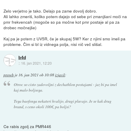
Zelo verjetno je tako. Delajo pa zame dovolj dobro.
Ali lahko zmeriš, koliko potem dajejo od sebe pri zmanjšani moči na
pmr frekvencah (mogoče so pa močne kot pmr postaje al pa za
drobec močnejše)
Kaj pa je potem z UV5R, če je skupaj 5W? Ker z njimi smo imeli pa
probleme. Čim si bl iz vidnega polja, nisi nič več slišal.
b4d
::
16. jan 2021, 12:20
prowb
je
16. jan 2021 ob 10:08
izjavil
:
Otroc so cisto zadovoljni z dechathlon postajami - jaz bi pa imel
kaj malo boljsega.
Tega baofenga nekateri hvalijo, drugi pluvajo. Je se kak drug
brand, s ceno okoli 100€, pa boljsi?
Ce rabis zgolj za PMR446