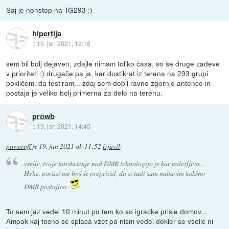
Saj je nonstop na TG293 :)
hipertija
::
19. jan 2021, 12:18
sem bil bolj dejaven, zdajle nimam toliko časa, so še druge zadeve
v prioriteti :) drugače pa ja, kar dostikrat iz terena na 293 grupi
pokličem, da testiram... zdaj sem dobil ravno zgornjo antenco in
postaja je veliko bolj primerna za delo na terenu.
prowb
::
19. jan 2021, 14:45
poweroff
je
19. jan 2021 ob 11:52
izjavil
:
vselic, tvoje navdušenje nad DMR tehnologijo je kar nalezljivo...
Hehe, počasi me boš še prepričal, da si tudi sam nabavim kakšno
DMR postajico.
To sem jaz vedel 10 minut po tem ko so igracke prisle domov...
Ampak kaj tocno se splaca vzet pa nism vedel dokler se vselic ni