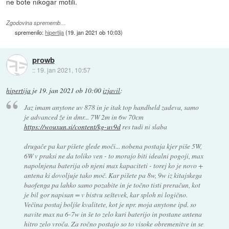
ne bote nikogar motili.
Zgodovina sprememb…
spremenilo:
hipertija
(
19. jan 2021 ob 10:03
)
prowb
::
19. jan 2021, 10:57
hipertija
je
19. jan 2021 ob 10:00
izjavil
:
Jaz imam anytone uv 878 in je itak top handheld zadeva, samo
je advanced že in dmr... 7W 2m in 6w 70cm
https://wouxun.si/content/kg-uv9d
res tudi ni slaba
drugače pa kar pišete glede moči... nobena postaja kjer piše 5W,
6W v praksi ne da toliko ven - to morajo biti idealni pogoji, max
napolnjena baterija ob njeni max kapaciteti - torej ko je novo +
antena ki dovoljuje tako moč. Kar pišete pa 8w, 9w iz kitajskega
baofenga pa lahko samo pozabite in je točno tisti preračun, kot
je bil gor napisan = v bistvu seštevek, kar sploh ni logično.
Večina postaj boljše kvalitete, kot je npr. moja anytone ipd. so
navite max na 6-7w in še to zelo kuri baterijo in postane antena
hitro zelo vroča. Za ročno postajo so to visoke obremenitve in se