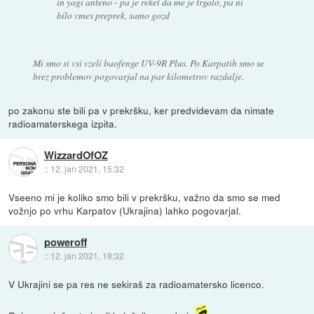
in yagi anteno - pa je rekel da me je trgalo, pa ni
bilo vmes preprek, samo gozd
Mi smo si vsi vzeli baofenge UV-9R Plus. Po Karpatih smo se
brez problemov pogovarjal na par kilometrov razdalje.
po zakonu ste bili pa v prekršku, ker predvidevam da nimate
radioamaterskega izpita.
WizzardOfOZ
::
12. jan 2021, 15:32
Vseeno mi je koliko smo bili v prekršku, važno da smo se med
vožnjo po vrhu Karpatov (Ukrajina) lahko pogovarjal.
poweroff
::
12. jan 2021, 18:32
V Ukrajini se pa res ne sekiraš za radioamatersko licenco.