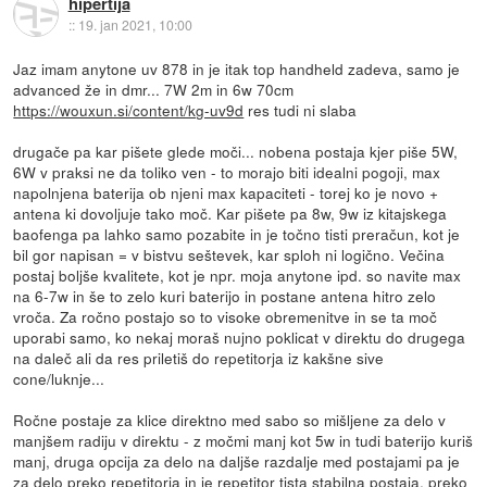
hipertija
::
19. jan 2021, 10:00
Jaz imam anytone uv 878 in je itak top handheld zadeva, samo je
advanced že in dmr... 7W 2m in 6w 70cm
https://wouxun.si/content/kg-uv9d
res tudi ni slaba
drugače pa kar pišete glede moči... nobena postaja kjer piše 5W,
6W v praksi ne da toliko ven - to morajo biti idealni pogoji, max
napolnjena baterija ob njeni max kapaciteti - torej ko je novo +
antena ki dovoljuje tako moč. Kar pišete pa 8w, 9w iz kitajskega
baofenga pa lahko samo pozabite in je točno tisti preračun, kot je
bil gor napisan = v bistvu seštevek, kar sploh ni logično. Večina
postaj boljše kvalitete, kot je npr. moja anytone ipd. so navite max
na 6-7w in še to zelo kuri baterijo in postane antena hitro zelo
vroča. Za ročno postajo so to visoke obremenitve in se ta moč
uporabi samo, ko nekaj moraš nujno poklicat v direktu do drugega
na daleč ali da res priletiš do repetitorja iz kakšne sive
cone/luknje...
Ročne postaje za klice direktno med sabo so mišljene za delo v
manjšem radiju v direktu - z močmi manj kot 5w in tudi baterijo kuriš
manj, druga opcija za delo na daljše razdalje med postajami pa je
za delo preko repetitorja in je repetitor tista stabilna postaja, preko