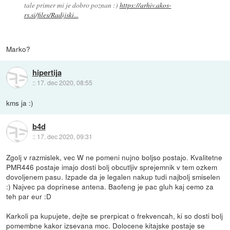
tale primer mi je dobro poznan :)
https://arhiv.akos-
rs.si/files/Radijski...
Marko?
hipertija
::
17. dec 2020, 08:55
kms ja :)
b4d
::
17. dec 2020, 09:31
Zgolj v razmislek, vec W ne pomeni nujno boljso postajo. Kvalitetne
PMR446 postaje imajo dosti bolj obcutljiv sprejemnik v tem ozkem
dovoljenem pasu. Izpade da je legalen nakup tudi najbolj smiselen
:) Najvec pa doprinese antena. Baofeng je pac gluh kaj cemo za
teh par eur :D
Karkoli pa kupujete, dejte se prerpicat o frekvencah, ki so dosti bolj
pomembne kakor izsevana moc. Dolocene kitajske postaje se