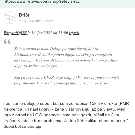
https://www.retevis.com/shop/retevis-rt...
Dri3r
::
16. jan 2021, 12:25
WizzardOfOZ
je
16. jan 2021 ob 11:06
izjavil
:
Zelo verjetno je tako. Delajo pa zame dovolj dobro.
Ali lahko zmeriš, koliko potem dajejo od sebe pri zmanjšani
moči na pmr frekvencah (mogoče so pa močne kot pmr postaje
al pa za drobec močnejše)
Kaj pa je potem z UV5R, če je skupaj 5W? Ker z njimi smo imeli
pa probleme. Čim si bl iz vidnega polja, nisi nič več slišal.
Tudi zame delujejo super, kot sem že napisal 15km v direktu (PMR
frekvenca, HI nastavitev) - žena v stanovanju jaz pa v avtu. Med
igro z otroci na LOW nastavitvi smo se v gozdu slišali na 2km
zračne razdalje brez problema. Za teh 25€ kolikor stane ne moreš
dobiti boljše postaje.