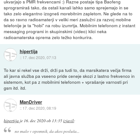
ukvarjajo s PMR frekvencami :) Razne postaje tipa Baofeng
sprogramiraš tako, da ostali kanali lahko samo sprejemajo in se
tako zelo elegantno izogneš morebitnim zapletom. Ne glede na to
da so ravno radioamaterji v veliki meri zaslužni za razvoj mobilne
telefonije je ta "hobi" na robu izumrtja. Mobilnim telefonom z instant
messaging programi in skupinskimi (video) klici neka
radioamaterska oprema zelo težko konkurira.
hipertija
::
17. dec 2020, 07:13
To kar si rekel vse drži, drži pa tudi to, da marsikatera večja firma
ali javna služba pa vseeno pride ceneje skozi z lastno frekvenco in
sistemom, kot pa z mobilnimi telefonom + vprašanje varnosti pri
gsm itd. itd.
ManDriver
::
17. dec 2020, 08:19
hipertija
je
16. dec 2020 ob 13:35
izjavil
:
no malo v opomnik, da akos posluša...