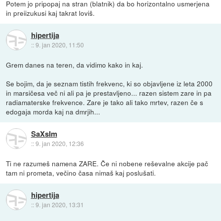
Potem jo pripopaj na stran (blatnik) da bo horizontalno usmerjena
in preiizukusi kaj takrat loviš.
hipertija
::
9. jan 2020, 11:50
Grem danes na teren, da vidimo kako in kaj.
Se bojim, da je seznam tistih frekvenc, ki so objavljene iz leta 2000
in marsičesa več ni ali pa je prestavljeno... razen sistem zare in pa
radiamaterske frekvence. Zare je tako ali tako mrtev, razen če s
edogaja morda kaj na dmrjih...
SaXsIm
::
9. jan 2020, 12:36
Ti ne razumeš namena ZARE. Če ni nobene reševalne akcije pač
tam ni prometa, večino časa nimaš kaj poslušati.
hipertija
::
9. jan 2020, 13:31