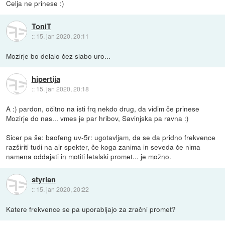
Celja ne prinese :)
ToniT
::
15. jan 2020, 20:11
Mozirje bo delalo čez slabo uro...
hipertija
::
15. jan 2020, 20:18
A :) pardon, očitno na isti frq nekdo drug, da vidim če prinese
Mozirje do nas... vmes je par hribov, Savinjska pa ravna :)
Sicer pa še: baofeng uv-5r: ugotavljam, da se da pridno frekvence
razširiti tudi na air spekter, če koga zanima in seveda če nima
namena oddajati in motiti letalski promet... je možno.
styrian
::
15. jan 2020, 20:22
Katere frekvence se pa uporabljajo za zračni promet?