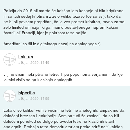
Policija do 2015 ali morda še kakšno leto kasneje ni bila kriptirana
in so tudi sedaj kriptirani z zelo veliko težavo (če so vsi), tako da
ne bi bil povsem prepričan, če je ves promet kriptiran, ravno zaradi
zelo limited omrežja, ki ga imamo postavljenega napram kakšni
Avstriji ali Franciji, kjer je pokritost tetra boljša.
Američani so šli iz digitalnega nazaj na analognega :)
link_up
::
9. jan 2020, 14:49
v lj ne slisim nekriptirane tetre. Ti pa popolnoma verjamem, da kje
lokalci visijo se na klasicnih analognih...
hipertija
::
9. jan 2020, 14:55
Lokalci so kolikor vem v večini na tetri ne analognih, ampak morda
določeni brez tea1 enkripcije. Sem pa tudi že zasledil, da so bili
določeni ponekod še dolgo po uvedbi tetre na klasičnih starih
analognih. Probaj s tetra demodulatorjem preko sdr# najti kakšen