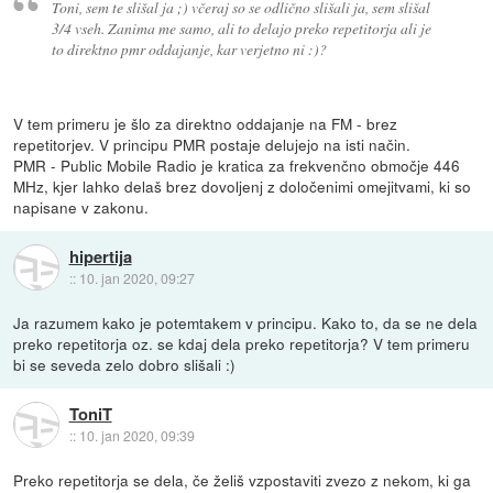
Toni, sem te slišal ja ;) včeraj so se odlično slišali ja, sem slišal
3/4 vseh. Zanima me samo, ali to delajo preko repetitorja ali je
to direktno pmr oddajanje, kar verjetno ni :)?
V tem primeru je šlo za direktno oddajanje na FM - brez
repetitorjev. V principu PMR postaje delujejo na isti način.
PMR - Public Mobile Radio je kratica za frekvenčno območje 446
MHz, kjer lahko delaš brez dovoljenj z določenimi omejitvami, ki so
napisane v zakonu.
hipertija
::
10. jan 2020, 09:27
Ja razumem kako je potemtakem v principu. Kako to, da se ne dela
preko repetitorja oz. se kdaj dela preko repetitorja? V tem primeru
bi se seveda zelo dobro slišali :)
ToniT
::
10. jan 2020, 09:39
Preko repetitorja se dela, če želiš vzpostaviti zvezo z nekom, ki ga