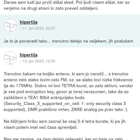
Danes sem tudi jaz prvič slišal sked. Pol ljudi nisem slišal, ker so
verjetno na drugi strani in zato preveč oddaljeni.
hipertija
::
11. jan 2020, 20:27
Ja to je ponavadi tako... trenutno delajo na celjskem, jih poslušam
hipertija
::
13. jan 2020, 12:00
Trenutno čakam na boljšo anteno, ki sem jo naročil... s trenutno
anteno zelo slabo lovim celo FM, oz. se slabo lovi nizke frekvence
tja do 175MHz. Dobro mi lovi TETRA burst, so zelo aktivni, vendar
je vse pod encryption key, govor je torej nerazumen, tako da so
začščiteni s TEA1 80bit enkripcijsko kodo
(Security_Class_3_supported_on_cell: 1: only security class 3
supported), DMR praktično mrtev, ZARE analog pa prav tako :).
Na bližnjem hribu sem zaznal še vsaj 3-4 tetra burste, ki pa jih
nisem potem imel več časa spremljati.
Res me zanima, na čem delajo reševalci, ker so baje na zelo