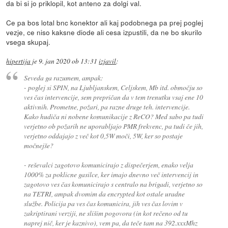
da bi si jo priklopil, kot anteno za dolgi val.
Ce pa bos lotal bnc konektor ali kaj podobnega pa prej poglej
vezje, ce niso kaksne diode ali cesa izpustili, da ne bo skurilo
vsega skupaj.
hipertija
je
9. jan 2020 ob 13:31
izjavil
:
Seveda ga razumem, ampak:
- poglej si SPIN, na Ljubljanskem, Celjskem, Mb itd. območju so
ves čas intervencije, sem prepričan da v tem trenutku vsaj ene 10
aktivnih. Prometne, požari, pa razne druge teh. intervencije.
Kako hudiča ni nobene komunikacije z ReCO? Med sabo pa tudi
verjetno ob požarih ne uporabljajo PMR frekvenc, pa tudi če jih,
verjetno oddajajo z več kot 0,5W moči, 5W, ker so postaje
močnejše?
- reševalci zagotovo komunicirajo z dispečerjem, enako velja
1000% za poklicne gasilce, ker imajo dnevno več intervencij in
zagotovo ves čas komunicirajo s centralo na brigadi, verjetno so
na TETRI, ampak dvomim da encrypted kot ostale uradne
službe. Policija pa ves čas komunicira, jih ves čas lovim v
zakriptirani verziji, ne slišim pogovora (in kot rečeno od tu
naprej nič, ker je kaznivo), vem pa, da teče tam na 392.xxxMhz