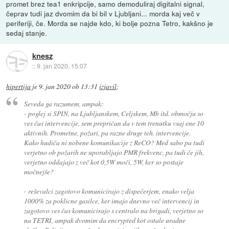
promet brez tea1 enkripcije, samo demoduliraj digitalni signal,
čeprav tudi jaz dvomim da bi bil v Ljubljani... morda kaj več v
periferiji, če. Morda se najde kdo, ki bolje pozna Tetro, kakšno je
sedaj stanje.
knesz
::
9. jan 2020, 15:07
hipertija
je
9. jan 2020 ob 13:31
izjavil
:
Seveda ga razumem, ampak:
- poglej si SPIN, na Ljubljanskem, Celjskem, Mb itd. območju so
ves čas intervencije, sem prepričan da v tem trenutku vsaj ene 10
aktivnih. Prometne, požari, pa razne druge teh. intervencije.
Kako hudiča ni nobene komunikacije z ReCO? Med sabo pa tudi
verjetno ob požarih ne uporabljajo PMR frekvenc, pa tudi če jih,
verjetno oddajajo z več kot 0,5W moči, 5W, ker so postaje
močnejše?
- reševalci zagotovo komunicirajo z dispečerjem, enako velja
1000% za poklicne gasilce, ker imajo dnevno več intervencij in
zagotovo ves čas komunicirajo s centralo na brigadi, verjetno so
na TETRI, ampak dvomim da encrypted kot ostale uradne