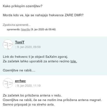
Kako priklopim ozemljitev?
Morda kdo ve, kje se nahajajo frekvence ZARE DMR?
Zgodovina sprememb…
spremenilo:
hipertija
(
9. jan 2020 ob 09:46
)
ToniT
::
9. jan 2020, 09:59
Link do frekvenc ti je objavil SaXsIm zgoraj.
Za začetek lahko uporabiš za anteno recimo
tole.
Ozemljitve ne rabiš....
errhec
::
9. jan 2020, 11:19
Za začetek bo priložena antena v redu.
Ozemljitve ne rabiš, če se ne motim ima priložena antena magnet.
Samno pripopaš jo na streho avta.