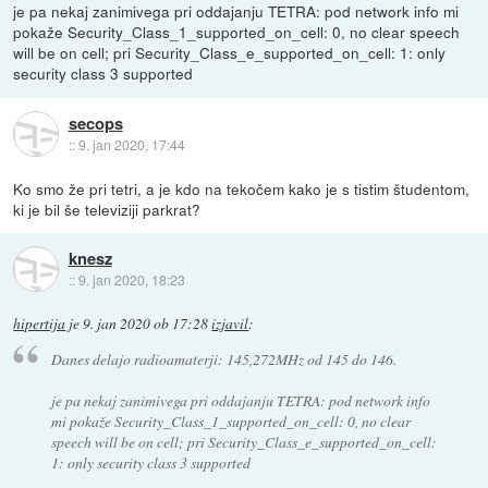
je pa nekaj zanimivega pri oddajanju TETRA: pod network info mi
pokaže Security_Class_1_supported_on_cell: 0, no clear speech
will be on cell; pri Security_Class_e_supported_on_cell: 1: only
security class 3 supported
secops
::
9. jan 2020, 17:44
Ko smo že pri tetri, a je kdo na tekočem kako je s tistim študentom,
ki je bil še televiziji parkrat?
knesz
::
9. jan 2020, 18:23
hipertija
je
9. jan 2020 ob 17:28
izjavil
:
Danes delajo radioamaterji: 145,272MHz od 145 do 146.
je pa nekaj zanimivega pri oddajanju TETRA: pod network info
mi pokaže Security_Class_1_supported_on_cell: 0, no clear
speech will be on cell; pri Security_Class_e_supported_on_cell:
1: only security class 3 supported