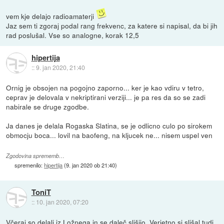
vem kje delajo radioamaterji
Jaz sem ti zgoraj podal rang frekvenc, za katere si napisal, da bi jih
rad poslušal. Vse so analogne, korak 12,5
hipertija
::
9. jan 2020, 21:40
Ornig je obsojen na pogojno zaporno... ker je kao vdiru v tetro,
ceprav je delovala v nekriptirani verziji... je pa res da so se zadi
nabirale se druge zgodbe.
Ja danes je delala Rogaska Slatina, se je odlicno culo po sirokem
obmocju boca... lovil na baofeng, na kljucek ne... nisem uspel ven
Zgodovina sprememb…
spremenilo:
hipertija
(
9. jan 2020 ob 21:40
)
ToniT
::
10. jan 2020, 07:20
Včeraj so delali iz Ložnega in se daleč slišijo. Verjetno si slišal tudi