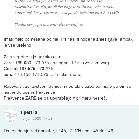
službe. Policija pa ves čas komunicira, jih ves čas lovim v
zakriptirani verziji, ne slišim pogovora (in kot rečeno od tu
naprej nič, ker je kaznivo), vem pa, da teče tam na 392.xxxMhz
Škoda, ker je pri nas ena velik zmešnjava.
Imaš malo pomešane pojme. Pri nas ni nobene zmešnjave, ampak
je vse urejeno.
Zelo v grobem je nekako tako:
Zare: 169.050-173.075 analogno, 12,5k (velja za vse)
Gasilci: 168.575-173.275
cors: 173.150-173.575 ... in tako naprej
Reševalci, zdravstveni domovi in ostale službe pa imajo potem še
lastne določene frekvence.
Frekvence ZARE se pa uporabljajo v primeru nesreč.
hipertija
::
9. jan 2020, 17:28
Danes delajo radioamaterji: 145,272MHz od 145 do 146.