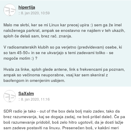
hipertija
::
8. jan 2020, 10:59
Malo me skrbi, ker se mi Linux kar precej upira :) sem ga že imel
naloženega parkrat, ampak se enostavno ne najdem v teh ukazih,
sploh če delaš sam, brez rač. znanja.
V radioamaterskih klubih so pa verjetno (predvidevam) osebe, ki
so tam 45-50+ in se ne ukvarjajo s temi zadevami toliko - se
mogoče motim :) ?
Hvala za linke, sploh glede antene, link s frekvencami pa poznam,
ampak so večinoma neuporabne, vsaj kar sem skeniral z
baofengom in omenjenim usbjem.
SaXsIm
::
8. jan 2020, 11:16
SDR radio je tako - out of the box dela bolj malo zadev, tako da
brez razumevanja, kaj se dogaja zadaj, ne boš prišel daleč. Če pa
boš razumevanje pridobil, boš zelo hitro ugotovil, da je dosti lažje
sam zadeve postaviti na linuxu. Presenečen boš, v kakšni meri