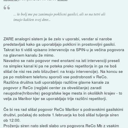
... še bolj me pa zanimajo poklicni gasilci, ali so na tetri ali
imajo kakšen svoj dmr...
ZARE analogni sistem je še zelo v uporabi, vendar si narobe
predstavljaš kako ga uporabljajo poklicni in prostovoljni gasilci.
Takrat ko ti vidiš vpisano intervencijo na SPIN-u je večina pogovora
na glavnem kanalu že mimo.
Navadno se nato pogovor med enotami na isti intervenciji preseli
na simplex kanal ki pa ne poteka preko repetitorja in ga ne boš
slišal če nisi res zelo blizu(beri: na kraju intervencije). Na koncu se
pa po mobilnem telefonu sporoči vse podrobnosti v ReCo.
Različna društva tudi uporabljajo različne glavne kanale za
pogovor z ReCo (regijski center za obveščanje) zaradi
neugodne(hribovite) geografske lege mesta in okoliških krajev - to
velja za Maribor kjer se uporabljajo trije različni repetitorji.
Če bi res rad slišal pogovor ReCo Maribor s podravskimi gasilskimi
društvi, počakaj do sobote 1.februarja ko boš slišal tuljenje siren
ob 12:00.
Proženju siren nato sledi slabo uro pogovora ReCo Mb z vsakim