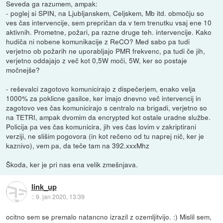
Seveda ga razumem, ampak:
- poglej si SPIN, na Ljubljanskem, Celjskem, Mb itd. območju so
ves čas intervencije, sem prepričan da v tem trenutku vsaj ene 10
aktivnih. Prometne, požari, pa razne druge teh. intervencije. Kako
hudiča ni nobene komunikacije z ReCO? Med sabo pa tudi
verjetno ob požarih ne uporabljajo PMR frekvenc, pa tudi če jih,
verjetno oddajajo z več kot 0,5W moči, 5W, ker so postaje
močnejše?
- reševalci zagotovo komunicirajo z dispečerjem, enako velja
1000% za poklicne gasilce, ker imajo dnevno več intervencij in
zagotovo ves čas komunicirajo s centralo na brigadi, verjetno so
na TETRI, ampak dvomim da encrypted kot ostale uradne službe.
Policija pa ves čas komunicira, jih ves čas lovim v zakriptirani
verziji, ne slišim pogovora (in kot rečeno od tu naprej nič, ker je
kaznivo), vem pa, da teče tam na 392.xxxMhz
Škoda, ker je pri nas ena velik zmešnjava.
link_up
::
9. jan 2020, 13:39
ocitno sem se premalo natancno izrazil z ozemljitvijo. :) Mislil sem,