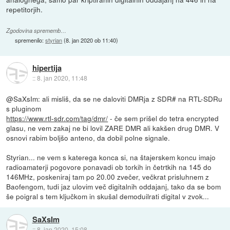
repetitorjih.
Zgodovina sprememb…
spremenilo:
styrian
(
8. jan 2020 ob 11:40
)
hipertija
::
8. jan 2020, 11:48
@SaXsIm: ali misliš, da se ne daloviti DMRja z SDR# na RTL-SDRu
s pluginom
https://www.rtl-sdr.com/tag/dmr/
- če sem prišel do tetra encrypted
glasu, ne vem zakaj ne bi lovil ZARE DMR ali kakšen drug DMR. V
osnovi rabim boljšo anteno, da dobil polne signale.
Styrian... ne vem s katerega konca si, na štajerskem koncu imajo
radioamaterji pogovore ponavadi ob torkih in četrtkih na 145 do
146MHz, poskeniraj tam po 20.00 zvečer, večkrat prisluhnem z
Baofengom, tudi jaz ulovim več digitalnih oddajanj, tako da se bom
še poigral s tem ključkom in skušal demoduilrati digital v zvok...
SaXsIm
::
8. jan 2020, 15:08