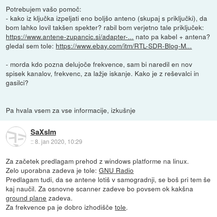
Potrebujem vašo pomoč:
- kako iz ključka izpeljati eno boljšo anteno (skupaj s priključki), da
bom lahko lovil takšen spekter? rabil bom verjetno tale priključek:
https://www.antene-zupancic.si/adapter-...
nato pa kabel + antena?
gledal sem tole:
https://www.ebay.com/itm/RTL-SDR-Blog-M...
- morda kdo pozna delujoče frekvence, sam bi naredil en nov
spisek kanalov, frekvenc, za lažje iskanje. Kako je z reševalci in
gasilci?
Pa hvala vsem za vse informacije, izkušnje
SaXsIm
::
8. jan 2020, 10:29
Za začetek predlagam prehod z windows platforme na linux.
Zelo uporabna zadeva je tole:
GNU Radio
Predlagam tudi, da se antene lotiš v samogradnji, se boš pri tem še
kaj naučil. Za osnovne scanner zadeve bo povsem ok kakšna
ground plane
zadeva.
Za frekvence pa je dobro izhodišče
tole
.