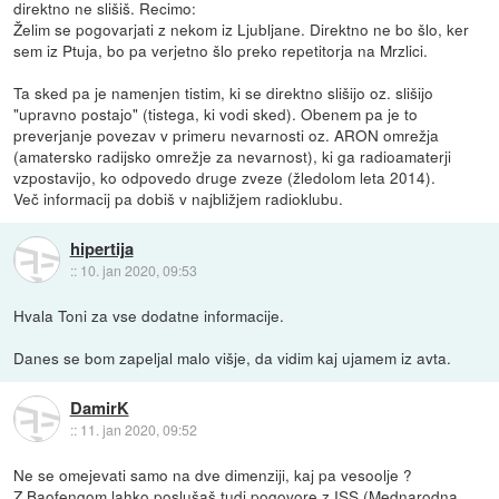
direktno ne slišiš. Recimo:
Želim se pogovarjati z nekom iz Ljubljane. Direktno ne bo šlo, ker
sem iz Ptuja, bo pa verjetno šlo preko repetitorja na Mrzlici.
Ta sked pa je namenjen tistim, ki se direktno slišijo oz. slišijo
"upravno postajo" (tistega, ki vodi sked). Obenem pa je to
preverjanje povezav v primeru nevarnosti oz. ARON omrežja
(amatersko radijsko omrežje za nevarnost), ki ga radioamaterji
vzpostavijo, ko odpovedo druge zveze (žledolom leta 2014).
Več informacij pa dobiš v najbližjem radioklubu.
hipertija
::
10. jan 2020, 09:53
Hvala Toni za vse dodatne informacije.
Danes se bom zapeljal malo višje, da vidim kaj ujamem iz avta.
DamirK
::
11. jan 2020, 09:52
Ne se omejevati samo na dve dimenziji, kaj pa vesoolje ?
Z Baofengom lahko poslušaš tudi pogovore z ISS (Mednarodna