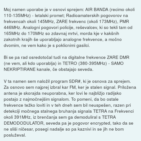
Moj namen uporabe je v osnovi sprejem: AIR BANDA (recimo okoli
110-135MHz) - letalski promet; Radioamaterskih pogovorov na
frekvencah okoli 145MHz, ZARE frekvenc (okoli 173MHz), PMR
446MHz. Analogni pogovori policije, reševalcev, ki so tekli tam od
165MHz do 170MHz so zdavnaj mrtvi, morda kje v kakšnih
zakotnih krajih še uporabljajo analogne frekvence, a močno
dvomim, ne vem kako je s poklicnimi gasilci.
Bi se pa rad osredotočal tudi na digitalne frekvence ZARE DMR
(ne vem, ali kdo uporablja) in TETRO (380-395MHz) - SAMO
NEKRIPTIRANE kanale, če obstajajo seveda.
V ta namen sem naložil program SDR#, ki je osnova za sprejem.
Za osnovo sem najprej izbral kar FM, ker je stalen signal. Priložena
antena je skorajda neuporabna, ker lovi le najbližjo radijsko
postajo z najmočnejšim signalom. To pomeni, da bo ostale
frekvence težko loviti in v teh dneh sem bil neuspešen, razen pri
detekciji močnega stalnega bruhanja signala TETRA na Frekvenci
okoli 391MHz, iz brenčanja sem ga demoduliral s TETRA
DEMODODULATOR, seveda pa je pogovor encrypted, tako da se
ne sliši ničesar, posegi nadalje so pa kaznivi in se jih ne bom
posluževal.