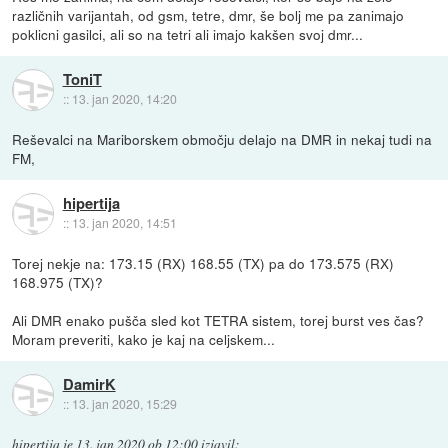
različnih varijantah, od gsm, tetre, dmr, še bolj me pa zanimajo
poklicni gasilci, ali so na tetri ali imajo kakšen svoj dmr...
ToniT
::
13. jan 2020, 14:20
Reševalci na Mariborskem območju delajo na DMR in nekaj tudi na
FM,
hipertija
::
13. jan 2020, 14:51
Torej nekje na: 173.15 (RX) 168.55 (TX) pa do 173.575 (RX)
168.975 (TX)?
Ali DMR enako pušča sled kot TETRA sistem, torej burst ves čas?
Moram preveriti, kako je kaj na celjskem...
DamirK
::
13. jan 2020, 15:29
hipertija
je
13. jan 2020 ob 12:00
izjavil
: