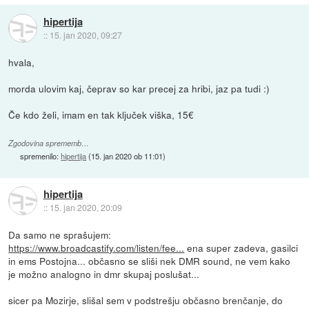
hipertija
::
15. jan 2020, 09:27
hvala,
morda ulovim kaj, čeprav so kar precej za hribi, jaz pa tudi :)
Če kdo želi, imam en tak ključek viška, 15€
Zgodovina sprememb…
spremenilo:
hipertija
(
15. jan 2020 ob 11:01
)
hipertija
::
15. jan 2020, 20:09
Da samo ne sprašujem:
https://www.broadcastify.com/listen/fee...
ena super zadeva, gasilci
in ems Postojna... občasno se sliši nek DMR sound, ne vem kako
je možno analogno in dmr skupaj poslušat...
sicer pa Mozirje, slišal sem v podstrešju občasno brenčanje, do