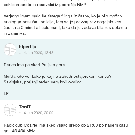
poklicna enota in reševalci iz področja NMP.
Verjetno imam malo še tistega filinga iz časov, ko je bilo možno
analogno poslušati policijo, tam se je pravzaprav dogajalo ves
čas... na 5 minut ali celo manj, tako da je zadeva bila res delovna
in zanimiva.
hipertija
::
14. jan 2020, 12:42
Danes ima pa sked Ptujska gora.
Morda kdo ve, kako je kaj na zahodnoštajerskem koncu?
Savinjska, prejšnji teden sem lovil okolico.
LP
ToniT
::
14. jan 2020, 20:00
Radioklub Mozirje ima sked vsako sredo ob 21:00 po našem času
na 145.450 MHz.