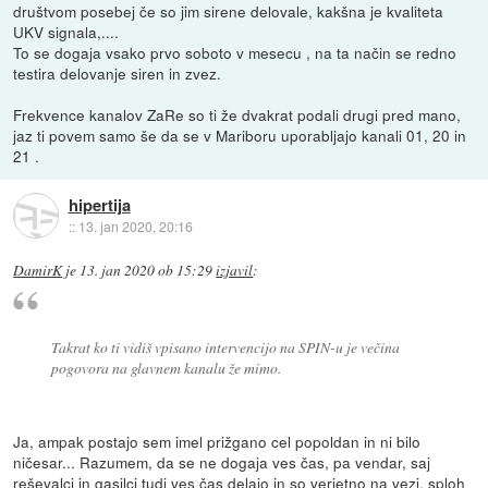
društvom posebej če so jim sirene delovale, kakšna je kvaliteta
UKV signala,....
To se dogaja vsako prvo soboto v mesecu , na ta način se redno
testira delovanje siren in zvez.
Frekvence kanalov ZaRe so ti že dvakrat podali drugi pred mano,
jaz ti povem samo še da se v Mariboru uporabljajo kanali 01, 20 in
21 .
hipertija
::
13. jan 2020, 20:16
DamirK
je
13. jan 2020 ob 15:29
izjavil
:
Takrat ko ti vidiš vpisano intervencijo na SPIN-u je večina
pogovora na glavnem kanalu že mimo.
Ja, ampak postajo sem imel prižgano cel popoldan in ni bilo
ničesar... Razumem, da se ne dogaja ves čas, pa vendar, saj
reševalci in gasilci tudi ves čas delajo in so verjetno na vezi, sploh