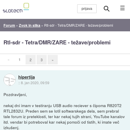
☰
Forum
»
Zvok in slika
»
Rtl-sdr - Tetra/DMR/ZARE - težave/problemi
Rtl-sdr - Tetra/DMR/ZARE - težave/problemi
«
1
2
3
»
hipertija
::
8. jan 2020, 09:59
Pozdravljeni,
nekaj dni imam v testiranju USB audio reciever s čipoma R820T2
RTL2832U. Preden sem se lotil softwarskega dela, sem prebral
tale forum iz preteklosti, ter kar nekaj tujih strani, YouTube kanalov
itd. vendar bi potreboval kar nekaj pomoči od tistih, ki imate več
izkušenj.