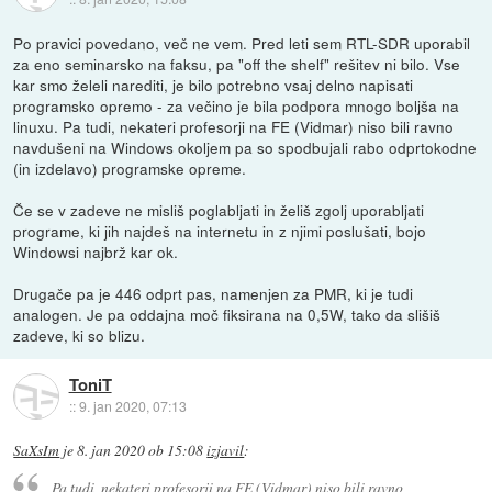
Po pravici povedano, več ne vem. Pred leti sem RTL-SDR uporabil
za eno seminarsko na faksu, pa "off the shelf" rešitev ni bilo. Vse
kar smo želeli narediti, je bilo potrebno vsaj delno napisati
programsko opremo - za večino je bila podpora mnogo boljša na
linuxu. Pa tudi, nekateri profesorji na FE (Vidmar) niso bili ravno
navdušeni na Windows okoljem pa so spodbujali rabo odprtokodne
(in izdelavo) programske opreme.
Če se v zadeve ne misliš poglabljati in želiš zgolj uporabljati
programe, ki jih najdeš na internetu in z njimi poslušati, bojo
Windowsi najbrž kar ok.
Drugače pa je 446 odprt pas, namenjen za PMR, ki je tudi
analogen. Je pa oddajna moč fiksirana na 0,5W, tako da slišiš
zadeve, ki so blizu.
ToniT
::
9. jan 2020, 07:13
SaXsIm
je
8. jan 2020 ob 15:08
izjavil
:
Pa tudi, nekateri profesorji na FE (Vidmar) niso bili ravno