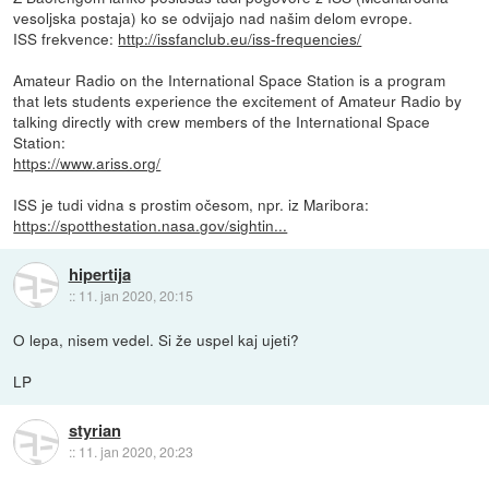
vesoljska postaja) ko se odvijajo nad našim delom evrope.
ISS frekvence:
http://issfanclub.eu/iss-frequencies/
Amateur Radio on the International Space Station is a program
that lets students experience the excitement of Amateur Radio by
talking directly with crew members of the International Space
Station:
https://www.ariss.org/
ISS je tudi vidna s prostim očesom, npr. iz Maribora:
https://spotthestation.nasa.gov/sightin...
hipertija
::
11. jan 2020, 20:15
O lepa, nisem vedel. Si že uspel kaj ujeti?
LP
styrian
::
11. jan 2020, 20:23