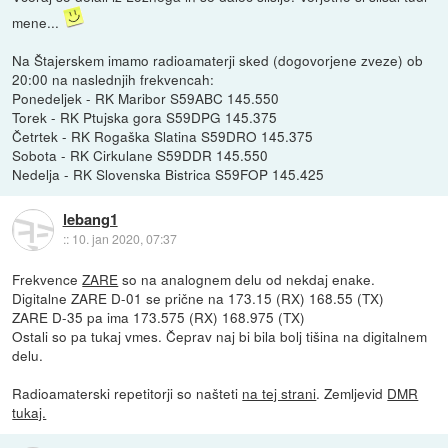
mene...
Na Štajerskem imamo radioamaterji sked (dogovorjene zveze) ob
20:00 na naslednjih frekvencah:
Ponedeljek - RK Maribor S59ABC 145.550
Torek - RK Ptujska gora S59DPG 145.375
Četrtek - RK Rogaška Slatina S59DRO 145.375
Sobota - RK Cirkulane S59DDR 145.550
Nedelja - RK Slovenska Bistrica S59FOP 145.425
lebang1
::
10. jan 2020, 07:37
Frekvence
ZARE
so na analognem delu od nekdaj enake.
Digitalne ZARE D-01 se prične na 173.15 (RX) 168.55 (TX)
ZARE D-35 pa ima 173.575 (RX) 168.975 (TX)
Ostali so pa tukaj vmes. Čeprav naj bi bila bolj tišina na digitalnem
delu.
Radioamaterski repetitorji so našteti
na tej strani
. Zemljevid
DMR
tukaj.