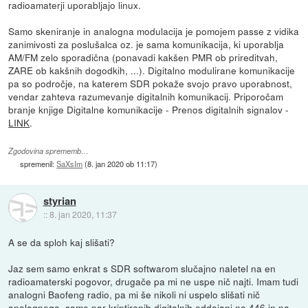
radioamaterji uporabljajo linux.
Samo skeniranje in analogna modulacija je pomojem passe z vidika
zanimivosti za poslušalca oz. je sama komunikacija, ki uporablja
AM/FM zelo sporadična (ponavadi kakšen PMR ob prireditvah,
ZARE ob kakšnih dogodkih, ...). Digitalno modulirane komunikacije
pa so področje, na katerem SDR pokaže svojo pravo uporabnost,
vendar zahteva razumevanje digitalnih komunikacij. Priporočam
branje knjige Digitalne komunikacije - Prenos digitalnih signalov -
LINK
.
Zgodovina sprememb…
spremenil:
SaXsIm
(
8. jan 2020 ob 11:17
)
styrian
::
8. jan 2020, 11:37
A se da sploh kaj slišati?
Jaz sem samo enkrat s SDR softwarom slučajno naletel na en
radioamaterski pogovor, drugače pa mi ne uspe nič najti. Imam tudi
analogni Baofeng radio, pa mi še nikoli ni uspelo slišati nič
analognega, samo par kriptiranih digitalnih oddajanj na 446 in na