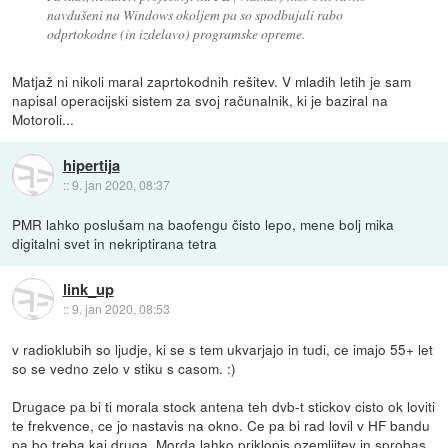
navdušeni na Windows okoljem pa so spodbujali rabo
odprtokodne (in izdelavo) programske opreme.
Matjaž ni nikoli maral zaprtokodnih rešitev. V mladih letih je sam
napisal operacijski sistem za svoj računalnik, ki je baziral na
Motoroli...
hipertija
::
9. jan 2020, 08:37
PMR lahko poslušam na baofengu čisto lepo, mene bolj mika
digitalni svet in nekriptirana tetra
link_up
::
9. jan 2020, 08:53
v radioklubih so ljudje, ki se s tem ukvarjajo in tudi, ce imajo 55+ let
so se vedno zelo v stiku s casom. :)
Drugace pa bi ti morala stock antena teh dvb-t stickov cisto ok loviti
te frekvence, ce jo nastavis na okno. Ce pa bi rad lovil v HF bandu
pa bo treba kaj druga. Morda lahko priklopis ozemljitev in sprobas,