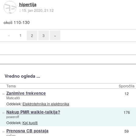
hipertija
::
15. jan 2020, 21:12
okoli 110-130
«
1
2
3
»
Vredno ogleda ...
Tema
Sporočila
»
Zanimive frekvence
12
Matica93
Oddelek:
Elektrotehnika in elektronika
»
Nakup PMR walkie-talkija?
176
poweroff
Oddelek:
Kaj kupiti
»
Prenosna CB postaja
59
sočan