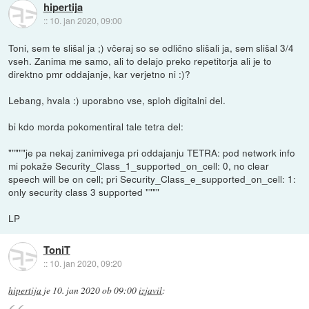
hipertija
::
10. jan 2020, 09:00
Toni, sem te slišal ja ;) včeraj so se odlično slišali ja, sem slišal 3/4
vseh. Zanima me samo, ali to delajo preko repetitorja ali je to
direktno pmr oddajanje, kar verjetno ni :)?
Lebang, hvala :) uporabno vse, sploh digitalni del.
bi kdo morda pokomentiral tale tetra del:
"""""je pa nekaj zanimivega pri oddajanju TETRA: pod network info
mi pokaže Security_Class_1_supported_on_cell: 0, no clear
speech will be on cell; pri Security_Class_e_supported_on_cell: 1:
only security class 3 supported """"
LP
ToniT
::
10. jan 2020, 09:20
hipertija
je
10. jan 2020 ob 09:00
izjavil
: