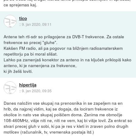
ce sprejemas kaj.
tico
::
9. jan 2020, 09:11
Antene teh rtl-sdr so prilagojene za DVB-T frekvence. Za ostale
frekvence so precej "gluhe".
Kakšen FM radio, ali pa pogovor na bližnjem radioamaterskem
repetitorju pa bi moral slišat.
Lahko pa zamenjaš konektor za anteno in na ključek priklopiš kako
anteno, ki je namenjena za frekvence,
ki jih želiš loviti.
hipertija
::
9. jan 2020, 09:35
Danes naložim vse skupaj na prenosnika in se zapeljem na en
hrib, da najprej vidim, kaj se dogaja, da lociram frekvence iz
okolice in nato vse skupaj poiščem doma. Zanima me območje
108-460MHz, višje niti ne, niti ne vem, kaj bi višje lovil. Za enkrat so
stvari precej gluh v sobi, ki pa je res v kleti in zraven polno drugih
motilcev (računalnik, tv, vremenska postaja itd.)