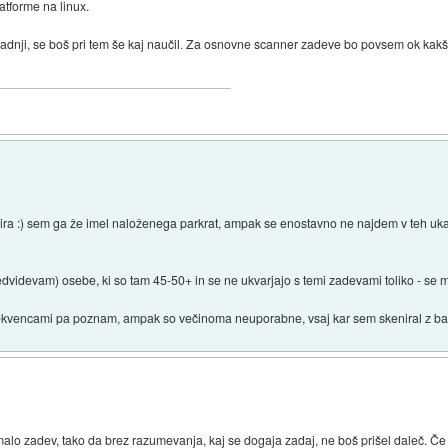
tforme na linux.
radnji, se boš pri tem še kaj naučil. Za osnovne scanner zadeve bo povsem ok ka
pira :) sem ga že imel naloženega parkrat, ampak se enostavno ne najdem v teh uka
edvidevam) osebe, ki so tam 45-50+ in se ne ukvarjajo s temi zadevami toliko - se 
s frekvencami pa poznam, ampak so večinoma neuporabne, vsaj kar sem skeniral z
j malo zadev, tako da brez razumevanja, kaj se dogaja zadaj, ne boš prišel daleč. Č