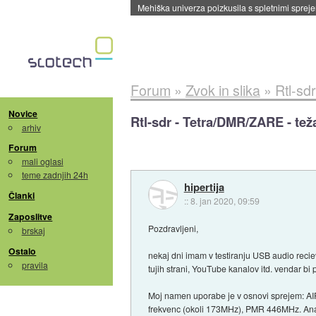
Evropska vesoljska agencija razvija svojo rak
Forum
»
Zvok in slika
»
Rtl-sd
Novice
Rtl-sdr - Tetra/DMR/ZARE - te
arhiv
Forum
mali oglasi
teme zadnjih 24h
hipertija
Članki
::
8. jan 2020, 09:59
Zaposlitve
Pozdravljeni,
brskaj
Ostalo
nekaj dni imam v testiranju USB audio recie
pravila
tujih strani, YouTube kanalov itd. vendar bi 
Moj namen uporabe je v osnovi sprejem: A
frekvenc (okoli 173MHz), PMR 446MHz. Analo