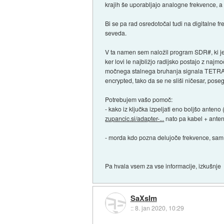
krajih še uporabljajo analogne frekvence, a
Bi se pa rad osredotočal tudi na digital
seveda.
V ta namen sem naložil program SDR#, ki je
ker lovi le najbližjo radijsko postajo z naj
močnega stalnega bruhanja signala TETR
encrypted, tako da se ne sliši ničesar, pose
Potrebujem vašo pomoč:
- kako iz ključka izpeljati eno boljšo anteno
zupancic.si/adapter-...
nato pa kabel + anten
- morda kdo pozna delujoče frekvence, sam bi
Pa hvala vsem za vse informacije, izkušnje
SaXsIm
::
8. jan 2020, 10:29