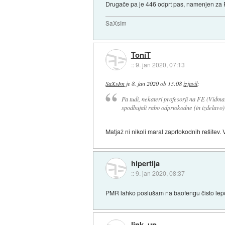
Drugače pa je 446 odprt pas, namenjen za PM
SaXsIm
ToniT
::
9. jan 2020, 07:13
SaXsIm
je
8. jan 2020 ob 15:08
izjavil
:
Pa tudi, nekateri profesorji na FE (Vidma
spodbujali rabo odprtokodne (in izdelav
Matjaž ni nikoli maral zaprtokodnih rešitev. V
hipertija
::
9. jan 2020, 08:37
PMR lahko poslušam na baofengu čisto lepo, 
link_up