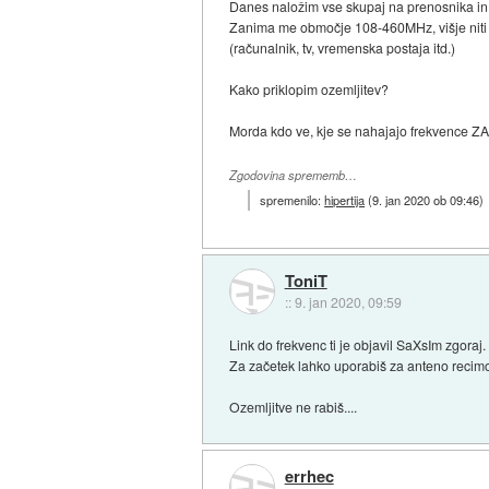
Danes naložim vse skupaj na prenosnika in s
Zanima me območje 108-460MHz, višje niti ne, 
(računalnik, tv, vremenska postaja itd.)
Kako priklopim ozemljitev?
Morda kdo ve, kje se nahajajo frekvence
Zgodovina sprememb…
spremenilo:
hipertija
(
9. jan 2020 ob 09:46
)
ToniT
::
9. jan 2020, 09:59
Link do frekvenc ti je objavil SaXsIm zgoraj.
Za začetek lahko uporabiš za anteno reci
Ozemljitve ne rabiš....
errhec