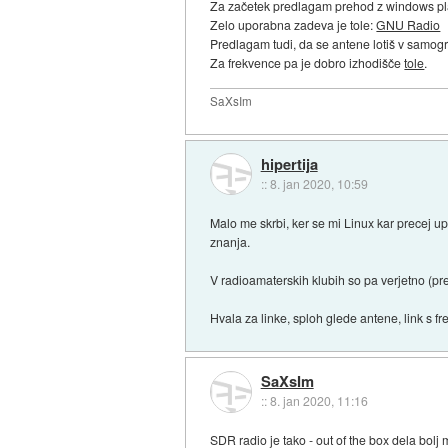
Za začetek predlagam prehod z windows pla
Zelo uporabna zadeva je tole:
GNU Radio
Predlagam tudi, da se antene lotiš v samog
Za frekvence pa je dobro izhodišče
tole
.
SaXsIm
hipertija
::
8. jan 2020, 10:59
Malo me skrbi, ker se mi Linux kar precej u
znanja.
V radioamaterskih klubih so pa verjetno (pr
Hvala za linke, sploh glede antene, link 
SaXsIm
::
8. jan 2020, 11:16
SDR radio je tako - out of the box dela bol