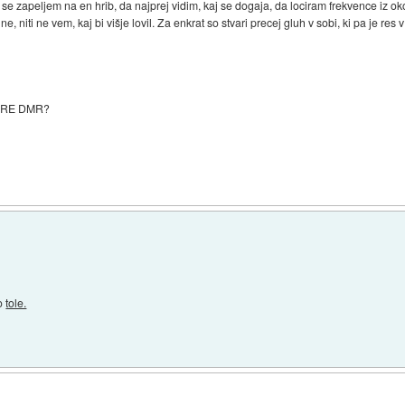
e zapeljem na en hrib, da najprej vidim, kaj se dogaja, da lociram frekvence iz o
niti ne vem, kaj bi višje lovil. Za enkrat so stvari precej gluh v sobi, ki pa je res 
 ZARE DMR?
mo
tole.