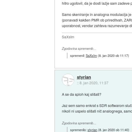
hitro ugotovil, da je dosti lažje sam zadeve 
Samo skeniranje in analogna modulacija je 
(ponavadi kakšen PMR ob prireditvah, ZARE
uporabnost, vendar zahteva razumevanje digi
SaXsIm
Zgodovina sprememb…
spremenil:
SaXsIm
(
8. jan 2020 ob 11:17
)
styrian
::
8. jan 2020, 11:37
A se da sploh kaj slišati?
Jaz sem samo enkrat s SDR softwarom slučaj
nikoli ni uspelo slišati nič analognega, samo 
Zgodovina sprememb…
spremenilo:
styrian
(
8. jan 2020 ob 11:40
)