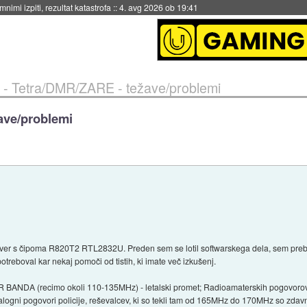
eto za večkratno uporabo
::
4. avg 2026 ob 19:41
r - Tetra/DMR/ZARE - težave/problemi
žave/problemi
ver s čipoma R820T2 RTL2832U. Preden sem se lotil softwarskega dela, sem prebral 
potreboval kar nekaj pomoči od tistih, ki imate več izkušenj.
IR BANDA (recimo okoli 110-135MHz) - letalski promet; Radioamaterskih pogovor
gni pogovori policije, reševalcev, ki so tekli tam od 165MHz do 170MHz so zdavna