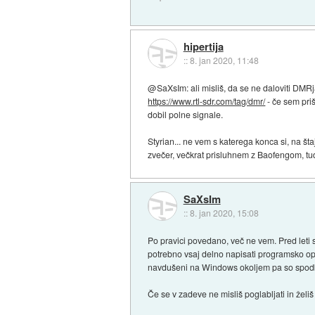
hipertija
::
8. jan 2020, 11:48
@SaXsIm: ali misliš, da se ne daloviti D
https://www.rtl-sdr.com/tag/dmr/
- če sem pri
dobil polne signale.
Styrian... ne vem s katerega konca si, na š
zvečer, večkrat prisluhnem z Baofengom, tudi
SaXsIm
::
8. jan 2020, 15:08
Po pravici povedano, več ne vem. Pred leti s
potrebno vsaj delno napisati programsko opr
navdušeni na Windows okoljem pa so spodb
Če se v zadeve ne misliš poglabljati in želiš