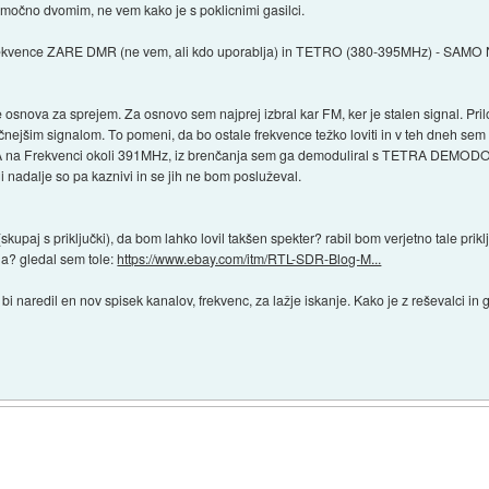
 močno dvomim, ne vem kako je s poklicnimi gasilci.
ne frekvence ZARE DMR (ne vem, ali kdo uporablja) in TETRO (380-395MHz) - SAM
 osnova za sprejem. Za osnovo sem najprej izbral kar FM, ker je stalen signal. Pr
močnejšim signalom. To pomeni, da bo ostale frekvence težko loviti in v teh dneh sem 
A na Frekvenci okoli 391MHz, iz brenčanja sem ga demoduliral s TETRA DEMO
gi nadalje so pa kaznivi in se jih ne bom posluževal.
 (skupaj s priključki), da bom lahko lovil takšen spekter? rabil bom verjetno tale prik
a? gledal sem tole:
https://www.ebay.com/itm/RTL-SDR-Blog-M...
 naredil en nov spisek kanalov, frekvenc, za lažje iskanje. Kako je z reševalci in g