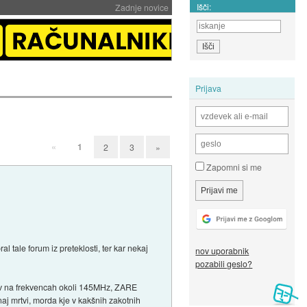
Išči:
Zadnje novice
Prijava
«
1
2
3
»
Zapomni si me
tale forum iz preteklosti, ter kar nekaj
nov uporabnik
pozabili geslo?
ov na frekvencah okoli 145MHz, ZARE
j mrtvi, morda kje v kakšnih zakotnih