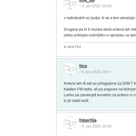
::
9. jan 2020, 08:53
v radioklubih so ljudje, ki se s tem ukvarjajo
Drugace pa bi ti morala stock antena teh dvb
lahko priklopis ozemljitev in sprobas, ce sp
In and Out
tico
::
9. jan 2020, 09:11
Antene teh rtl-sdr so prilagojene za DVB-T f
Kakšen FM radio, ali pa pogovor na bližnjem
Lahko pa zamenjaš konektor za anteno in na
ki jih želiš loviti.
hipertija
::
9. jan 2020, 09:35