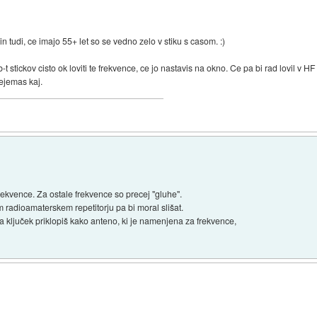
 in tudi, ce imajo 55+ let so se vedno zelo v stiku s casom. :)
-t stickov cisto ok loviti te frekvence, ce jo nastavis na okno. Ce pa bi rad lovil v
rejemas kaj.
rekvence. Za ostale frekvence so precej "gluhe".
 radioamaterskem repetitorju pa bi moral slišat.
 ključek priklopiš kako anteno, ki je namenjena za frekvence,