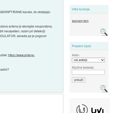
Hitre funkcije
O NEKRIPTIRANE kanale, če obstajajo
seznam tem
iložena antena je skorajda neuporabna,
bil neuspešen, razen pri detekciji
DODULATOR, seveda pa je pogovor
Posebni izpisi
Avtor:
ljuček:
https://www.antene-
Ključna beseda:
asilci?