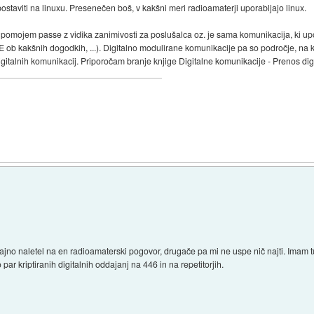
postaviti na linuxu. Presenečen boš, v kakšni meri radioamaterji uporabljajo linux.
pomojem passe z vidika zanimivosti za poslušalca oz. je sama komunikacija, ki u
 ob kakšnih dogodkih, ...). Digitalno modulirane komunikacije pa so področje, n
talnih komunikacij. Priporočam branje knjige Digitalne komunikacije - Prenos digi
no naletel na en radioamaterski pogovor, drugače pa mi ne uspe nič najti. Imam t
par kriptiranih digitalnih oddajanj na 446 in na repetitorjih.