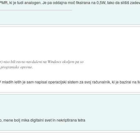
R, ki je tudi analogen. Je pa oddajna moč fiksirana na 0,5W, tako da slišiš zadeve
r) niso bili ravno navdušeni na Windows okoljem pa so
o) programske opreme.
 mladih letih je sam napisal operacijski sistem za svoj računalnik, ki je baziral na Mo
mene bolj mika digitalni svet in nekriptirana tetra