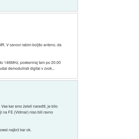
MR. V osnovi rabim boljšo anteno, da
5 do 146MHz, poskeniraj tam po 20.00
šal demoduilrati digital v zvok...
Vse kar smo želeli narediti, je bilo
i na FE (Vidmar) niso bili ravno
dowsi najbrž kar ok.