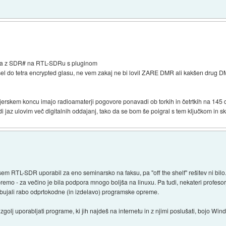
MRja z SDR# na RTL-SDRu s pluginom
šel do tetra encrypted glasu, ne vem zakaj ne bi lovil ZARE DMR ali kakšen drug D
tajerskem koncu imajo radioamaterji pogovore ponavadi ob torkih in četrtkih na 14
 jaz ulovim več digitalnih oddajanj, tako da se bom še poigral s tem ključkom in sku
em RTL-SDR uporabil za eno seminarsko na faksu, pa "off the shelf" rešitev ni bilo. 
emo - za večino je bila podpora mnogo boljša na linuxu. Pa tudi, nekateri profesorj
ujali rabo odprtokodne (in izdelavo) programske opreme.
 zgolj uporabljati programe, ki jih najdeš na internetu in z njimi poslušati, bojo Win