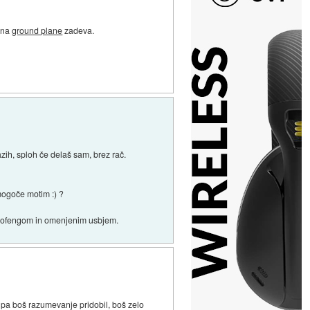
kšna
ground plane
zadeva.
zih, sploh če delaš sam, brez rač.
mogoče motim :) ?
 baofengom in omenjenim usbjem.
e pa boš razumevanje pridobil, boš zelo