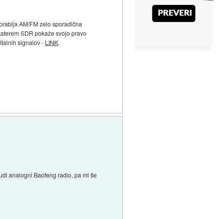
porablja AM/FM zelo sporadična
a katerem SDR pokaže svojo pravo
talnih signalov -
LINK
.
udi analogni Baofeng radio, pa mi še