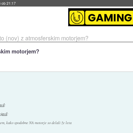
6 ob 21:17
avto (nov) z atmosferskim motorjem?
erskim motorjem?
avil
:
zjavil
:
em, kako spodobne NA motorje so delali že leta