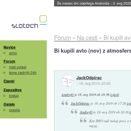
Še mesec dni odprtega Androida
::
3. avg 202
Forum
»
Na cesti
»
Bi kupili 
Novice
Bi kupili avto (nov) z atmosf
arhiv
Forum
mali oglasi
teme zadnjih 24h
JackOdpirac
Članki
::
18. avg 2019, 20:30
Zaposlitve
AndrejO
je
18. avg 2019 ob 19:36
izjavil
:
brskaj
JackOdpirac
je
18. avg 2019 ob 17:26
izj
Ostalo
pravila
AndrejO
je
18. avg 2019 ob 10:16
i
Kar IMO tudi nekaj pove o t
nazaj.