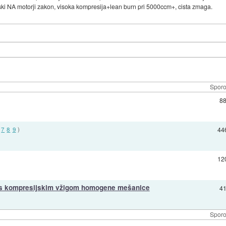
nski NA motorji zakon, visoka kompresija+lean burn pri 5000ccm+, cista zmaga.
Sporo
8
7
8
9
)
44
12
r s kompresijskim vžigom homogene mešanice
4
Sporo