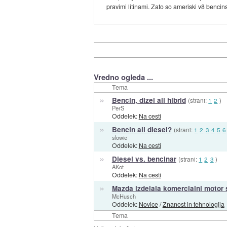
pravimi litinami. Zato so ameriski v8 benci
Vredno ogleda ...
Tema
»
Bencin, dizel ali hibrid
(strani:
1
2
)
PerS
Oddelek:
Na cesti
»
Bencin ali diesel?
(strani:
1
2
3
4
5
6
slowie
Oddelek:
Na cesti
»
Diesel vs. bencinar
(strani:
1
2
3
)
AKot
Oddelek:
Na cesti
»
Mazda izdelala komercialni moto
McHusch
Oddelek:
Novice
/
Znanost in tehnologija
Tema