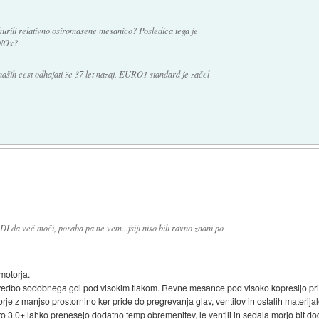
 kurili relativno osiromasene mesanico? Posledica tega je
 NOx?
naših cest odhajati že 37 let nazaj. EURO1 standard je začel
I da več moči, poraba pa ne vem...fsiji niso bili ravno znani po
motorja.
 uvedbo sodobnega gdi pod visokim tlakom. Revne mesance pod visoko kopresijo pri 
rje z manjso prostornino ker pride do pregrevanja glav, ventilov in ostalih materijal
o 3.0+ lahko prenesejo dodatno temp obremenitev, le ventili in sedala morjo bit dod