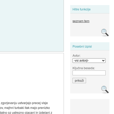
Hitre funkcije
seznam tem
Posebni izpisi
Avtor:
Ključna beseda:
zgorjevanju ustvarjajo precej visje
ov, majhni turbaki itak majo prenizko
atno oz ustrezno ojacani in izdelani z