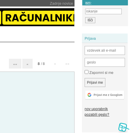
Išči:
Zadnje novice
Prijava
8
/ 8
»
»»
««
«
Zapomni si me
nov uporabnik
pozabili geslo?