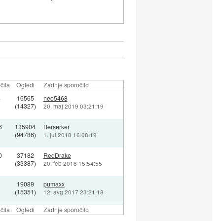
čila
Ogledi
Zadnje sporočilo
8
16565
neo5468
(14327)
20. maj 2019 03:21:19
6
135904
Berserker
(94786)
1. jul 2018 16:08:19
0
37182
RedDrake
(33387)
20. feb 2018 15:54:55
1
19089
pumaxx
(15351)
12. avg 2017 23:21:18
čila
Ogledi
Zadnje sporočilo