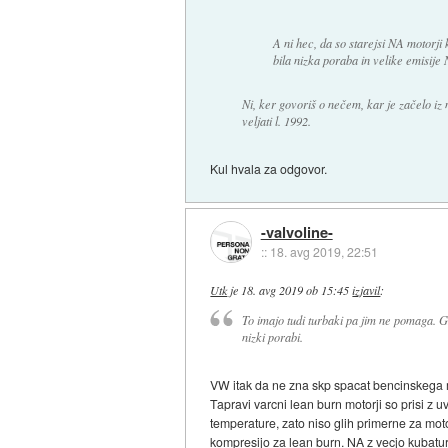
A ni hec, da so starejsi NA motorji
bila nizka poraba in velike emisije
Ni, ker govoriš o nečem, kar je začelo iz 
veljati l. 1992.
Kul hvala za odgovor.
-valvoline-
::
18. avg 2019, 22:51
Utk
je
18. avg 2019 ob 15:45
izjavil
:
To imajo tudi turbaki pa jim ne pomaga. GD
nizki porabi.
VW itak da ne zna skp spacat bencinskega 
Tapravi varcni lean burn motorji so prisi z
temperature, zato niso glih primerne za moto
kompresijo za lean burn. NA z vecjo kubatur