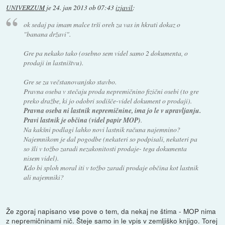
UNIVERZUM
je
24. jan 2013 ob 07:43
izjavil
:
ok sedaj pa imam malce trši oreh za vas in hkrati dokaz o
"banana državi".
Gre pa nekako tako (osebno sem videl samo 2 dokumenta, o
prodaji in lastništvu).
Gre se za večstanovanjsko stavbo.
Pravna oseba v stečaju proda nepremičnino fizični osebi (to gre
preko dražbe, ki jo odobri sodišče-videl dokument o prodaji).
Pravna oseba ni lastnik nepremičnine, ima jo le v upravljanju.
Pravi lastnik je občina (videl papir MOP)
.
Na kakšni podlagi lahko novi lastnik računa najemnino?
Najemnikom je dal pogodbe (nekateri so podpisali, nekateri pa
so šli v tožbo zaradi nezakonitosti prodaje- tega dokumenta
nisem videl).
Kdo bi sploh moral iti v tožbo zaradi prodaje občina kot lastnik
ali najemniki?
Že zgoraj napisano vse pove o tem, da nekaj ne štima - MOP nima
z nepremičninami nič. Šteje samo in le vpis v zemljiško knjigo. Torej