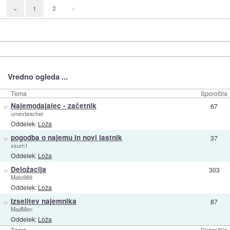
2
»
«
1
Vredno ogleda ...
Tema
Sporočila
»
Najemodajalec - začetnik
67
umexteacher
Oddelek:
Loža
»
pogodba o najemu in novi lastnik
37
xsum1
Oddelek:
Loža
»
Deložacija
303
Mato989
Oddelek:
Loža
»
Izselitev najemnika
87
MadMen
Oddelek:
Loža
Tema
Sporočila