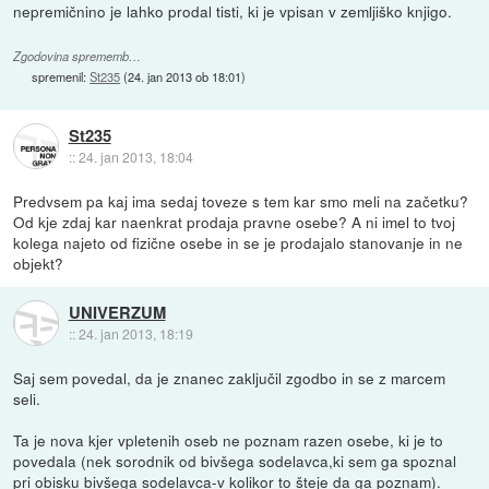
nepremičnino je lahko prodal tisti, ki je vpisan v zemljiško knjigo.
Zgodovina sprememb…
spremenil:
St235
(
24. jan 2013 ob 18:01
)
St235
::
24. jan 2013, 18:04
Predvsem pa kaj ima sedaj toveze s tem kar smo meli na začetku?
Od kje zdaj kar naenkrat prodaja pravne osebe? A ni imel to tvoj
kolega najeto od fizične osebe in se je prodajalo stanovanje in ne
objekt?
UNIVERZUM
::
24. jan 2013, 18:19
Saj sem povedal, da je znanec zaključil zgodbo in se z marcem
seli.
Ta je nova kjer vpletenih oseb ne poznam razen osebe, ki je to
povedala (nek sorodnik od bivšega sodelavca,ki sem ga spoznal
pri obisku bivšega sodelavca-v kolikor to šteje da ga poznam).