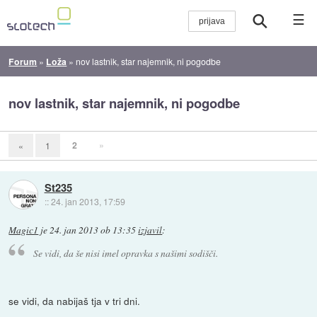
☰
Forum
»
Loža
»
nov lastnik, star najemnik, ni pogodbe
nov lastnik, star najemnik, ni pogodbe
2
»
«
1
St235
::
24. jan 2013, 17:59
Magic1
je
24. jan 2013 ob 13:35
izjavil
:
Se vidi, da še nisi imel opravka s našimi sodišči.
se vidi, da nabijaš tja v tri dni.