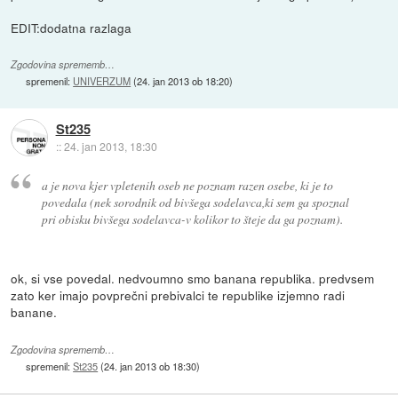
EDIT:dodatna razlaga
Zgodovina sprememb…
spremenil:
UNIVERZUM
(
24. jan 2013 ob 18:20
)
St235
::
24. jan 2013, 18:30
a je nova kjer vpletenih oseb ne poznam razen osebe, ki je to
povedala (nek sorodnik od bivšega sodelavca,ki sem ga spoznal
pri obisku bivšega sodelavca-v kolikor to šteje da ga poznam).
ok, si vse povedal. nedvoumno smo banana republika. predvsem
zato ker imajo povprečni prebivalci te republike izjemno radi
banane.
Zgodovina sprememb…
spremenil:
St235
(
24. jan 2013 ob 18:30
)