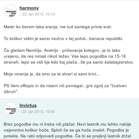
harmony
::
22. jan 2013, 10:14
Mater ko berem taka sranja, me tud samega prime srat.
To kolikor vidim je samo možno v tej pofuk...banana republiki.
Če gledam Nemčijo, Avstrijo - pričevanja kolegov...je to tako
urejeno, da res nimaš nikoli težav. Vse lepo pogodba na 15-16
straneh, lepo se vidi kje kdo kaj plača...tle pa samo šalabajzerstvo.
Moje mnenje je, da smo za te stvari si sami krivi...
PS.Vem offtopic in da nisem nič pomagal...gre zgolj za "čustven
izbruh".
Invictus
::
22. jan 2013, 10:45
Brez pogodbe mu ni treba nič plačat. Novi lastnik mu lahko nabije
najemnino kolikor hoče. Sploh če se ga hoče znebit. Pogodba je
potekla. Ne rabi odpovedi pogodbe. Če bi se prejšnji lastnik držal