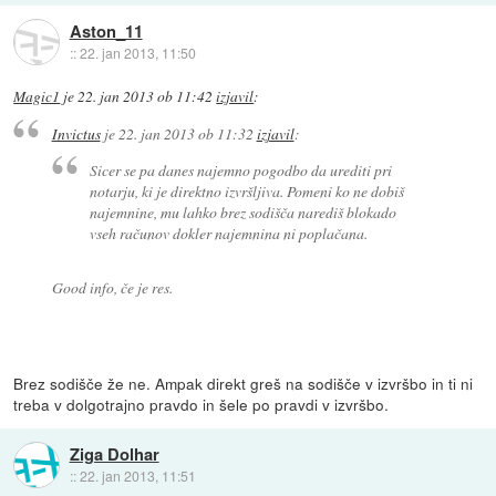
Aston_11
::
22. jan 2013, 11:50
Magic1
je
22. jan 2013 ob 11:42
izjavil
:
Invictus
je
22. jan 2013 ob 11:32
izjavil
:
Sicer se pa danes najemno pogodbo da urediti pri
notarju, ki je direktno izvršljiva. Pomeni ko ne dobiš
najemnine, mu lahko brez sodišča narediš blokado
vseh računov dokler najemnina ni poplačana.
Good info, če je res.
Brez sodišče že ne. Ampak direkt greš na sodišče v izvršbo in ti ni
treba v dolgotrajno pravdo in šele po pravdi v izvršbo.
Ziga Dolhar
::
22. jan 2013, 11:51