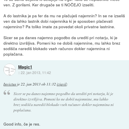
ven. Z gorilami. Ker drugače se ti NOČEJO izseliti.
A do lastnika je pa fer da mu ne plačuješ najemnin? In se ne izseliš
ven da lahko lastnik dobi najemnika ki je sposoben plačevati
najemnino? Pa toliko imate za povedat okoli privatne lastnine.
Sicer se pa danes najemno pogodbo da urediti pri notarju, ki je
direktno izvršljiva. Pomeni ko ne dobiš najemnine, mu lahko brez
sodišča narediš blokado vseh računov dokler najemnina ni
poplačana.
Magic1
::
22. jan 2013, 11:42
Invictus
je
22. jan 2013 ob 11:32
izjavil
:
Sicer se pa danes najemno pogodbo da urediti pri notarju, ki je
direktno izvršljiva. Pomeni ko ne dobiš najemnine, mu lahko
brez sodišča narediš blokado vseh računov dokler najemnina ni
poplačana.
Good info, če je res.