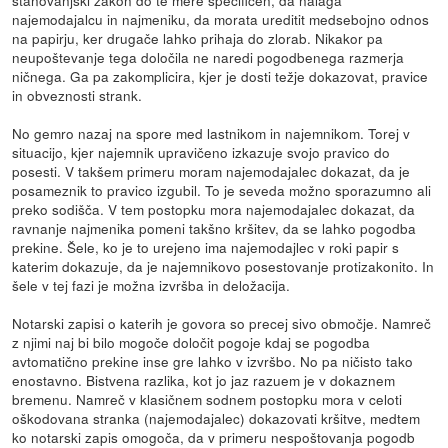
najemodajalcu in najmeniku, da morata ureditit medsebojno odnos
na papirju, ker drugače lahko prihaja do zlorab. Nikakor pa
neupoštevanje tega določila ne naredi pogodbenega razmerja
ničnega. Ga pa zakomplicira, kjer je dosti težje dokazovat, pravice
in obveznosti strank.
No gemro nazaj na spore med lastnikom in najemnikom. Torej v
situacijo, kjer najemnik upravičeno izkazuje svojo pravico do
posesti. V takšem primeru moram najemodajalec dokazat, da je
posameznik to pravico izgubil. To je seveda možno sporazumno ali
preko sodišča. V tem postopku mora najemodajalec dokazat, da
ravnanje najmenika pomeni takšno kršitev, da se lahko pogodba
prekine. Šele, ko je to urejeno ima najemodajlec v roki papir s
katerim dokazuje, da je najemnikovo posestovanje protizakonito. In
šele v tej fazi je možna izvršba in deložacija.
Notarski zapisi o katerih je govora so precej sivo območje. Namreč
z njimi naj bi bilo mogoče določit pogoje kdaj se pogodba
avtomatično prekine inse gre lahko v izvršbo. No pa ničisto tako
enostavno. Bistvena razlika, kot jo jaz razuem je v dokaznem
bremenu. Namreč v klasičnem sodnem postopku mora v celoti
oškodovana stranka (najemodajalec) dokazovati kršitve, medtem
ko notarski zapis omogoča, da v primeru nespoštovanja pogodb