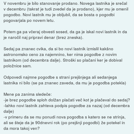
V novembru je bilo stanovanje prodano. Novega lastnika je srečal
v decembru (takrat je tudi zvedel da je prodano), kjer mu je omenil
pogodbo. Novi lastnik mu je obljubil, da se bosta o pogodbi
pogovarjala po novem letu.
Potem ga pa včeraj obvesti sosed, da ga je iskal novi lastnik in da
je naročil naj pripravi denar (brez zneska).
Sedaj pa znanec cvika, da si bo novi lastnik izmislil kakšno
astronomsko ceno za najemnino, ker nima pogodbe z novim
lastnikom (od decembra dalje). Stroški so plačani ker je dobival
položnice sam.
Odpovedi najmne pogodbe s strani prejšnjega ali sedanjega
lastnika ni bilo (se pa znanec zaveda, da mu je pogodba potekla)
Mene pa zanima sledeče:
-je brez pogodbe sploh dolžan plačati več kot je plačeval do sedaj?
-lahko novi lastnik zahteva podpis pogodbe za nazaj (od decembra
dalje)
-v primeru da se mu ponudi nova pogodba s katero se ne strinja,
ali se šteje da je 90dnevni rok (po prejšnji pogodbi) že potekel in
da mora takoj ven?