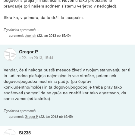
pravdanje (pri našem sodnem sistemu verjetno v nedogled).
Skratka, v primeru, da to drži, le facepalm.
Zgodovina sprememb…
spremenil:
bluefish
(
22. jan 2013 ob 15:40
)
Gregor P
::
22. jan 2013, 15:44
Vendar, če ti nekoga pustiš mesece živeti v tvojem stanovanju ter ti
ta tudi redno plačujejo najemnino in vse stroške, potem nek
dogovor/pogodba med nima pač je (pa čeprav
konkludentno/molče) in ta dogovor/pogodbo je treba prav tako
spoštovati (pomeni da se ga/je ne znebiš kar tako enostavno, da
samo zamenjaš lastnika).
Zgodovina sprememb…
spremenil:
Gregor P
(
22. jan 2013 ob 15:45
)
St235