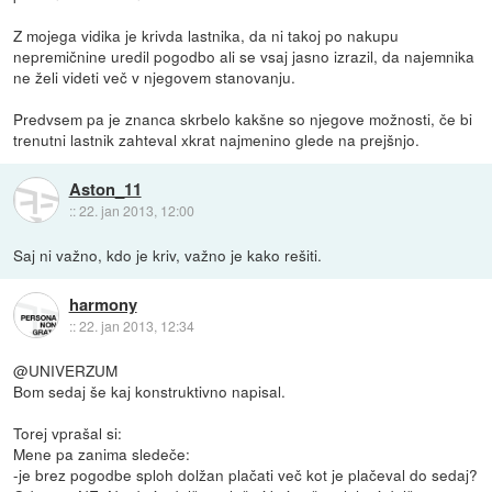
Z mojega vidika je krivda lastnika, da ni takoj po nakupu
nepremičnine uredil pogodbo ali se vsaj jasno izrazil, da najemnika
ne želi videti več v njegovem stanovanju.
Predvsem pa je znanca skrbelo kakšne so njegove možnosti, če bi
trenutni lastnik zahteval xkrat najmenino glede na prejšnjo.
Aston_11
::
22. jan 2013, 12:00
Saj ni važno, kdo je kriv, važno je kako rešiti.
harmony
::
22. jan 2013, 12:34
@UNIVERZUM
Bom sedaj še kaj konstruktivno napisal.
Torej vprašal si:
Mene pa zanima sledeče:
-je brez pogodbe sploh dolžan plačati več kot je plačeval do sedaj?