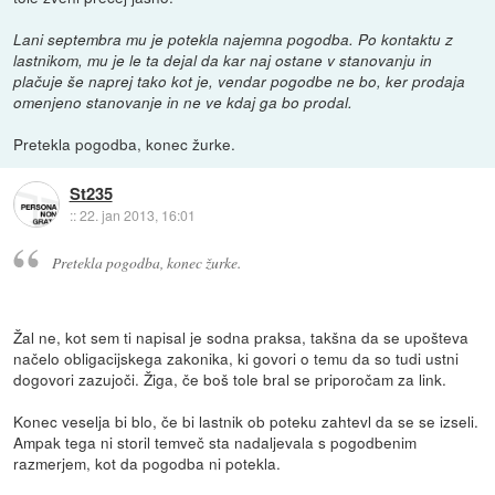
Lani septembra mu je potekla najemna pogodba. Po kontaktu z
lastnikom, mu je le ta dejal da kar naj ostane v stanovanju in
plačuje še naprej tako kot je, vendar pogodbe ne bo, ker prodaja
omenjeno stanovanje in ne ve kdaj ga bo prodal.
Pretekla pogodba, konec žurke.
St235
::
22. jan 2013, 16:01
Pretekla pogodba, konec žurke.
Žal ne, kot sem ti napisal je sodna praksa, takšna da se upošteva
načelo obligacijskega zakonika, ki govori o temu da so tudi ustni
dogovori zazujoči. Žiga, če boš tole bral se priporočam za link.
Konec veselja bi blo, če bi lastnik ob poteku zahtevl da se se izseli.
Ampak tega ni storil temveč sta nadaljevala s pogodbenim
razmerjem, kot da pogodba ni potekla.