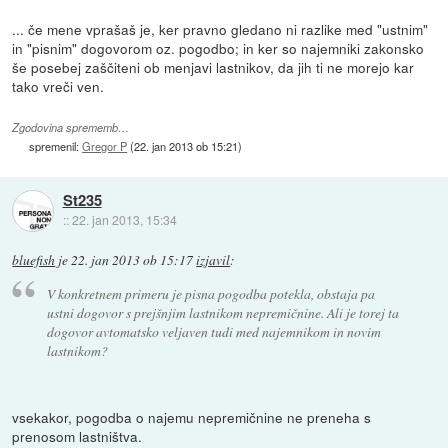
... če mene vprašaš je, ker pravno gledano ni razlike med "ustnim"
in "pisnim" dogovorom oz. pogodbo; in ker so najemniki zakonsko
še posebej zaščiteni ob menjavi lastnikov, da jih ti ne morejo kar
tako vreči ven.
Zgodovina sprememb…
spremenil:
Gregor P
(
22. jan 2013 ob 15:21
)
St235
::
22. jan 2013, 15:34
bluefish
je
22. jan 2013 ob 15:17
izjavil
:
V konkretnem primeru je pisna pogodba potekla, obstaja pa
ustni dogovor s prejšnjim lastnikom nepremičnine. Ali je torej ta
dogovor avtomatsko veljaven tudi med najemnikom in novim
lastnikom?
vsekakor, pogodba o najemu nepremičnine ne preneha s
prenosom lastništva.