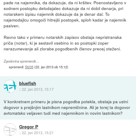
pade na najemnika, da dokazuje, da ni kršitev. Poenostavljeno v
sodnem postopku delodajalec dokazuje da ni dobil denarja, pri
notarskem izpisu najemnik dokazuje da je denar dal. To
najemodajlcu omogoči hitrejši postopek, sploh kadar je najemnik
pasiven.
Ravno tako v primeru notarskih zapisov obstaja nepristranska
priča (notar), ki je sestavil vsebino in so postopki zoper
nerazumevanje ali zlorabe pogodbenih členov precej oteženi.
Zgodovina sprememb…
spremenil:
St235
(
22. jan 2013 ob 15:12
)
bluefish
::
22. jan 2013, 15:17
V konkretnem primeru je pisna pogodba potekla, obstaja pa ustni
dogovor s prejšnjim lastnikom nepremičnine. Ali je torej ta dogovor
avtomatsko veljaven tudi med najemnikom in novim lastnikom?
Gregor P
::
22. jan 2013, 15:21