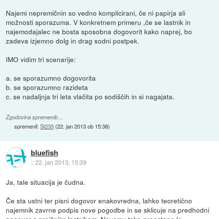
Najemi nepremičnin so vedno komplicirani, če ni papirja ali
možnosti sporazuma. V konkretnem primeru ,če se lastnik in
najemodajalec ne bosta sposobna dogovorit kako naprej, bo
zadeva izjemno dolg in drag sodni postpek.
IMO vidim tri scenarije:
a. se sporazumno dogovorita
b. se sporazumno razideta
c. se nadaljnja tri leta vlačita po sodiščih in si nagajata.
Zgodovina sprememb…
spremenil:
St235
(
22. jan 2013 ob 15:38
)
bluefish
::
22. jan 2013, 15:39
Ja, tale situacija je čudna.
Če sta ustni ter pisni dogovor enakovredna, lahko teoretično
najemnik zavrne podpis nove pogodbe in se sklicuje na predhodni
pogovor s prejšnjim lastnikom. Novemu tako preostane le