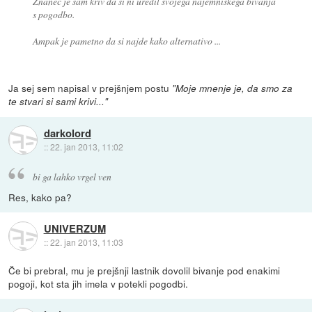
Znanec je sam kriv da si ni uredil svojega najemniškega bivanja
s pogodbo.
Ampak je pametno da si najde kako alternativo ...
Ja sej sem napisal v prejšnjem postu
"Moje mnenje je, da smo za
te stvari si sami krivi..."
darkolord
::
22. jan 2013, 11:02
bi ga lahko vrgel ven
Res, kako pa?
UNIVERZUM
::
22. jan 2013, 11:03
Če bi prebral, mu je prejšnji lastnik dovolil bivanje pod enakimi
pogoji, kot sta jih imela v potekli pogodbi.