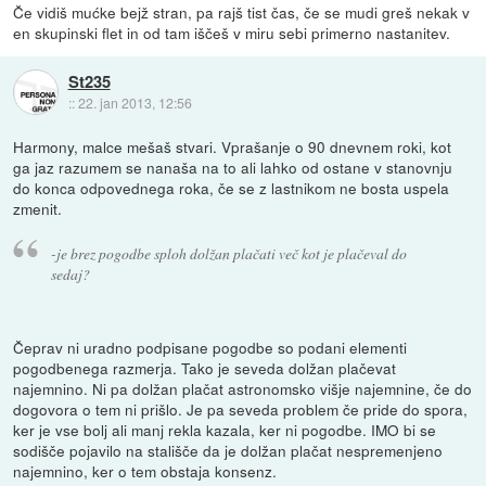
Če vidiš mućke bejž stran, pa rajš tist čas, če se mudi greš nekak v
en skupinski flet in od tam iščeš v miru sebi primerno nastanitev.
St235
::
22. jan 2013, 12:56
Harmony, malce mešaš stvari. Vprašanje o 90 dnevnem roki, kot
ga jaz razumem se nanaša na to ali lahko od ostane v stanovnju
do konca odpovednega roka, če se z lastnikom ne bosta uspela
zmenit.
-je brez pogodbe sploh dolžan plačati več kot je plačeval do
sedaj?
Čeprav ni uradno podpisane pogodbe so podani elementi
pogodbenega razmerja. Tako je seveda dolžan plačevat
najemnino. Ni pa dolžan plačat astronomsko višje najemnine, če do
dogovora o tem ni prišlo. Je pa seveda problem če pride do spora,
ker je vse bolj ali manj rekla kazala, ker ni pogodbe. IMO bi se
sodišče pojavilo na stališče da je dolžan plačat nespremenjeno
najemnino, ker o tem obstaja konsenz.