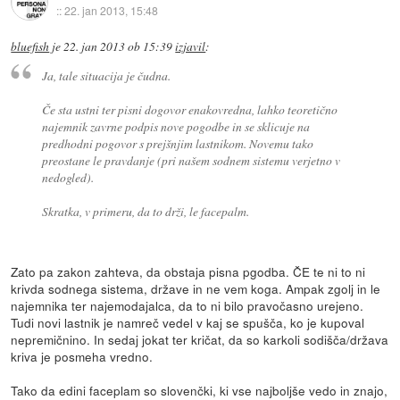
::
22. jan 2013, 15:48
bluefish
je
22. jan 2013 ob 15:39
izjavil
:
Ja, tale situacija je čudna.
Če sta ustni ter pisni dogovor enakovredna, lahko teoretično
najemnik zavrne podpis nove pogodbe in se sklicuje na
predhodni pogovor s prejšnjim lastnikom. Novemu tako
preostane le pravdanje (pri našem sodnem sistemu verjetno v
nedogled).
Skratka, v primeru, da to drži, le facepalm.
Zato pa zakon zahteva, da obstaja pisna pgodba. ČE te ni to ni
krivda sodnega sistema, države in ne vem koga. Ampak zgolj in le
najemnika ter najemodajalca, da to ni bilo pravočasno urejeno.
Tudi novi lastnik je namreč vedel v kaj se spušča, ko je kupoval
nepremičnino. In sedaj jokat ter kričat, da so karkoli sodišča/država
kriva je posmeha vredno.
Tako da edini faceplam so slovenčki, ki vse najboljše vedo in znajo,