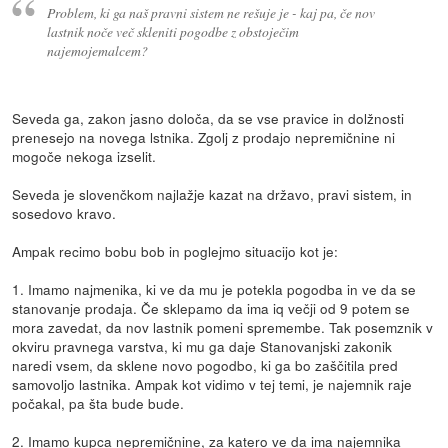
Problem, ki ga naš pravni sistem ne rešuje je - kaj pa, če nov
lastnik noče več skleniti pogodbe z obstoječim
najemojemalcem?
Seveda ga, zakon jasno določa, da se vse pravice in dolžnosti
prenesejo na novega lstnika. Zgolj z prodajo nepremičnine ni
mogoče nekoga izselit.
Seveda je slovenčkom najlažje kazat na državo, pravi sistem, in
sosedovo kravo.
Ampak recimo bobu bob in poglejmo situacijo kot je:
1. Imamo najmenika, ki ve da mu je potekla pogodba in ve da se
stanovanje prodaja. Če sklepamo da ima iq večji od 9 potem se
mora zavedat, da nov lastnik pomeni spremembe. Tak posemznik v
okviru pravnega varstva, ki mu ga daje Stanovanjski zakonik
naredi vsem, da sklene novo pogodbo, ki ga bo zaščitila pred
samovoljo lastnika. Ampak kot vidimo v tej temi, je najemnik raje
počakal, pa šta bude bude.
2. Imamo kupca nepremičnine, za katero ve da ima najemnika