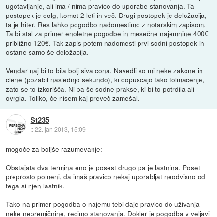
ugotavljanje, ali ima / nima pravico do uporabe stanovanja. Ta
postopek je dolg, komot 2 leti in več. Drugi postopek je deložacija,
ta je hiter. Res lahko pogodbo nadomestimo z notarskim zapisom.
Ta bi stal za primer enoletne pogodbe in mesečne najemnine 400€
približno 120€. Tak zapis potem nadomesti prvi sodni postopek in
ostane samo še deložacija.
Vendar naj bi to bila bolj siva cona. Navedli so mi neke zakone in
člene (pozabil naslednjo sekundo), ki dopuščajo tako tolmačenje,
zato se to izkorišča. Ni pa še sodne prakse, ki bi to potrdila ali
ovrgla. Toliko, če nisem kaj preveč zamešal.
St235
::
22. jan 2013, 15:09
mogoče za boljše razumevanje:
Obstajata dva termina eno je posest drugo pa je lastnina. Poset
preprosto pomeni, da imaš pravico nekaj uporabljat neodvisno od
tega si njen lastnik.
Tako na primer pogodba o najemu tebi daje pravico do uživanja
neke nepremičnine, recimo stanovanja. Dokler je pogodba v veljavi