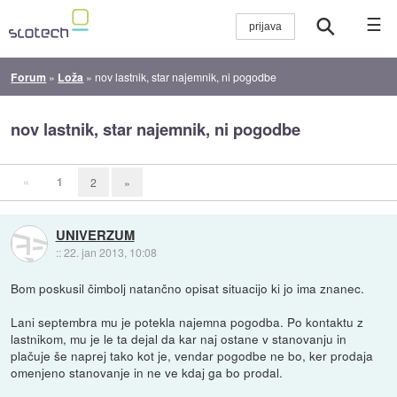
☰
Forum
»
Loža
»
nov lastnik, star najemnik, ni pogodbe
nov lastnik, star najemnik, ni pogodbe
«
1
2
»
UNIVERZUM
::
22. jan 2013, 10:08
Bom poskusil čimbolj natančno opisat situacijo ki jo ima znanec.
Lani septembra mu je potekla najemna pogodba. Po kontaktu z
lastnikom, mu je le ta dejal da kar naj ostane v stanovanju in
plačuje še naprej tako kot je, vendar pogodbe ne bo, ker prodaja
omenjeno stanovanje in ne ve kdaj ga bo prodal.