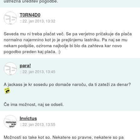
ustrezna ureditev pogodbe.
T0RN4D0
::
22. jan 2013, 13:32
Seveda mu ni treba plačat več. Se pa verjetno pričakuje da plača
normalno najemnino kot jo je prejšnjemu lastniku. Pa naj se mu
nekam podpiše, oziroma najbolje bi blo da zahteva kar novo
pogodbo preden kaj plača. :)
para!
::
22. jan 2013, 13:45
A jackass je kr sosedu po domače naroču, da ti zateži za denar?
Če ima možnost, naj se odseli.
Invictus
::
22. jan 2013, 13:55
Možnosti so take kot so. Nekatere so pravne, nekatere so pa