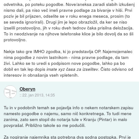
odvetnika, po poteku pogodbe. Nove/aneksa zaradi slabih izkušenj
nismo dali, pa niso več imeli pravne podlage za bivanje v hiši. Prvi
poziv je bil prijazen, odselite se v roku enega meseca, prosim (to
se seveda ignorirali). Drugi jim je lepo obrazložil, da ker se niso
izselili prostovoljno, jih v roku dveh tednov čaka prisilna deložacija.
To in neodzivanje na njihove telefonske klice je bilo dovolj da so šli
protovoljno.
Nekje tako gre IMHO zgodba, ki jo predstavlja OP. Najemojemalec
nima pogodbe z novim lastnikom - nima pravne podlage, da tam
živi. Lahko se to uredi s podpisom nove pogodbe, lahko pa bo
dobil en tak lep dopis
. Čisto odvisno od
imate xyz časa za izselitev
interesov in obnašanja vseh vpletenih.
Oberyn
::
22. jan 2013, 14:35
Tu in v podobnih temah se pojavlja info o nekem notarskem zapisu
namesto pogodbe o najemu, samo nič konkretnega. To tudi mene
zanima, zato sem stopil do notarja tule v Kranju (Pintar) in malo
povprašal. Približno takole so me podučili.
Za nogiranje najemnika sta potrebna dva sodna postopka. Prvi je