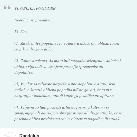
VI. OBLIKA POGODBE
Neobličnost pogodbe
51. člen
(1) Za sklenitev pogodbe se ne zahteva nikakršna oblika, razen
če zakon drugače določa.
(2) Zahteva zakona, da mora biti pogodba sklenjena v določeni
obliki, velja tudi za vse njene poznejše spremembe ali
dopolnitve.
(3) Vendar so veljavne poznejše ustne dopolnitve o stranskih
točkah, o katerih oblična pogodba nič ne govori, če to ni v
nasprotju z namenom, zaradi katerega je oblika predpisana.
(4) Veljavni so tudi poznejši ustni dogovori, s katerimi se
zmanjšujejo ali olajšujejo obveznosti ene ali druge stranke, če je
posebna oblika predpisana samo v interesu pogodbenih strank.
Daedalus