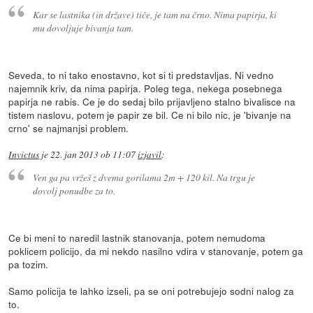
Kar se lastnika (in države) tiče, je tam na črno. Nima papirja, ki
mu dovoljuje bivanja tam.
Seveda, to ni tako enostavno, kot si ti predstavljas. Ni vedno
najemnik kriv, da nima papirja. Poleg tega, nekega posebnega
papirja ne rabis. Ce je do sedaj bilo prijavljeno stalno bivalisce na
tistem naslovu, potem je papir ze bil. Ce ni bilo nic, je 'bivanje na
crno' se najmanjsi problem.
Invictus
je
22. jan 2013 ob 11:07
izjavil
:
Ven ga pa vržeš z dvema gorilama 2m + 120 kil. Na trgu je
dovolj ponudbe za to.
Ce bi meni to naredil lastnik stanovanja, potem nemudoma
poklicem policijo, da mi nekdo nasilno vdira v stanovanje, potem ga
pa tozim.
Samo policija te lahko izseli, pa se oni potrebujejo sodni nalog za
to.