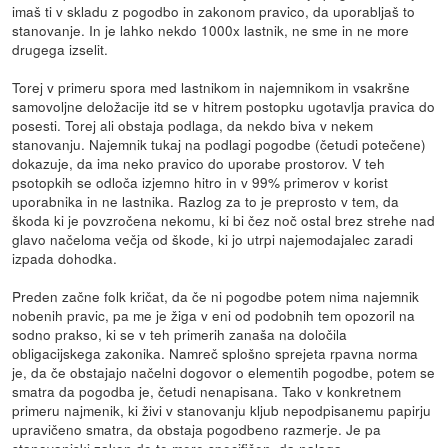
imaš ti v skladu z pogodbo in zakonom pravico, da uporabljaš to
stanovanje. In je lahko nekdo 1000x lastnik, ne sme in ne more
drugega izselit.
Torej v primeru spora med lastnikom in najemnikom in vsakršne
samovoljne deložacije itd se v hitrem postopku ugotavlja pravica do
posesti. Torej ali obstaja podlaga, da nekdo biva v nekem
stanovanju. Najemnik tukaj na podlagi pogodbe (četudi potečene)
dokazuje, da ima neko pravico do uporabe prostorov. V teh
psotopkih se odloča izjemno hitro in v 99% primerov v korist
uporabnika in ne lastnika. Razlog za to je preprosto v tem, da
škoda ki je povzročena nekomu, ki bi čez noč ostal brez strehe nad
glavo načeloma večja od škode, ki jo utrpi najemodajalec zaradi
izpada dohodka.
Preden začne folk kričat, da če ni pogodbe potem nima najemnik
nobenih pravic, pa me je žiga v eni od podobnih tem opozoril na
sodno prakso, ki se v teh primerih zanaša na določila
obligacijskega zakonika. Namreč splošno sprejeta rpavna norma
je, da če obstajajo načelni dogovor o elementih pogodbe, potem se
smatra da pogodba je, četudi nenapisana. Tako v konkretnem
primeru najmenik, ki živi v stanovanju kljub nepodpisanemu papirju
upravičeno smatra, da obstaja pogodbeno razmerje. Je pa
stanovanjski zakon do te mere specifičen, da nalaga