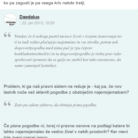
ko pa zagusti je pa vsega kriv nekdo tretji.
Daedalus
::
22. jan 2013, 15:50
Vendar, če ti nekoga pustiš mesece živeti v tvojem stanovanju ter
ti ta tudi redno plačujejo najemnino in vse stroške, potem nek
dogovor/pogodba med nima pač je (pa čeprav
konkludentno/molče) in ta dogovor/pogodbo je treba prav tako
spoštovati (pomeni da se ga/je ne znebiš kar tako enostavno, da
samo zamenjaš lastnika).
Problem, ki ga naš pravni sistem ne rešuje je - kaj pa, če nov
lastnik noče več skleniti pogodbe z obstoječim najemojemalcem?
Zato pa zakon zahteva, da obstaja pisna pgodba.
Če pisne pogodbe ni, torej ni pravne osnove na podlagi katere bi
lahko najemojemalec še vedno živel v nekih prostorih? Ker meni
tole zveni precej jasno: