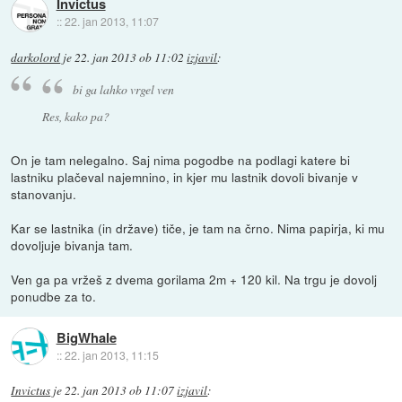
Invictus
::
22. jan 2013, 11:07
darkolord
je
22. jan 2013 ob 11:02
izjavil
:
bi ga lahko vrgel ven
Res, kako pa?
On je tam nelegalno. Saj nima pogodbe na podlagi katere bi
lastniku plačeval najemnino, in kjer mu lastnik dovoli bivanje v
stanovanju.
Kar se lastnika (in države) tiče, je tam na črno. Nima papirja, ki mu
dovoljuje bivanja tam.
Ven ga pa vržeš z dvema gorilama 2m + 120 kil. Na trgu je dovolj
ponudbe za to.
BigWhale
::
22. jan 2013, 11:15
Invictus
je
22. jan 2013 ob 11:07
izjavil
: