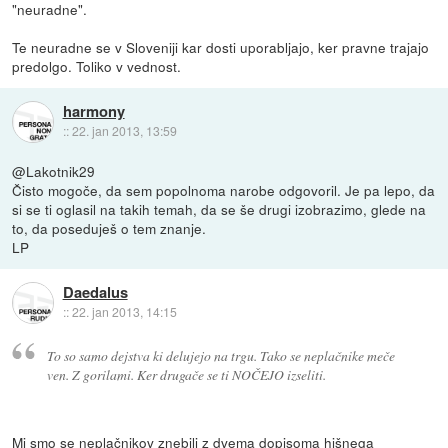
"neuradne".
Te neuradne se v Sloveniji kar dosti uporabljajo, ker pravne trajajo
predolgo. Toliko v vednost.
harmony
::
22. jan 2013, 13:59
@Lakotnik29
Čisto mogoče, da sem popolnoma narobe odgovoril. Je pa lepo, da
si se ti oglasil na takih temah, da se še drugi izobrazimo, glede na
to, da poseduješ o tem znanje.
LP
Daedalus
::
22. jan 2013, 14:15
To so samo dejstva ki delujejo na trgu. Tako se neplačnike meče
ven. Z gorilami. Ker drugače se ti NOČEJO izseliti.
Mi smo se neplačnikov znebili z dvema dopisoma hišnega