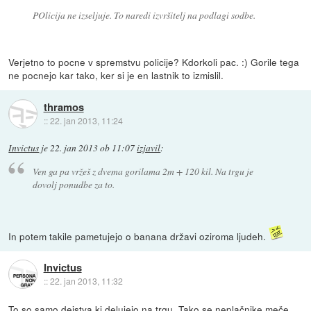
POlicija ne izseljuje. To naredi izvršitelj na podlagi sodbe.
Verjetno to pocne v spremstvu policije? Kdorkoli pac. :) Gorile tega
ne pocnejo kar tako, ker si je en lastnik to izmislil.
thramos
::
22. jan 2013, 11:24
Invictus
je
22. jan 2013 ob 11:07
izjavil
:
Ven ga pa vržeš z dvema gorilama 2m + 120 kil. Na trgu je
dovolj ponudbe za to.
In potem takile pametujejo o banana državi oziroma ljudeh.
Invictus
::
22. jan 2013, 11:32
To so samo dejstva ki delujejo na trgu. Tako se neplačnike meče