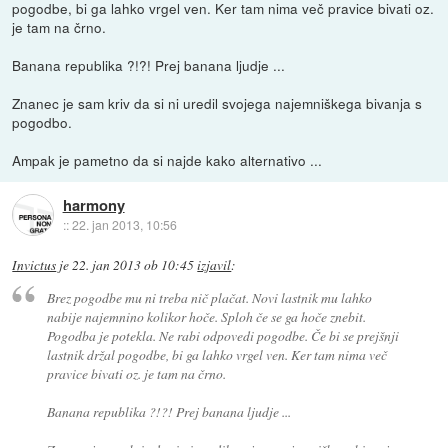
pogodbe, bi ga lahko vrgel ven. Ker tam nima več pravice bivati oz.
je tam na črno.
Banana republika ?!?! Prej banana ljudje ...
Znanec je sam kriv da si ni uredil svojega najemniškega bivanja s
pogodbo.
Ampak je pametno da si najde kako alternativo ...
harmony
::
22. jan 2013, 10:56
Invictus
je
22. jan 2013 ob 10:45
izjavil
:
Brez pogodbe mu ni treba nič plačat. Novi lastnik mu lahko
nabije najemnino kolikor hoče. Sploh če se ga hoče znebit.
Pogodba je potekla. Ne rabi odpovedi pogodbe. Če bi se prejšnji
lastnik držal pogodbe, bi ga lahko vrgel ven. Ker tam nima več
pravice bivati oz. je tam na črno.
Banana republika ?!?! Prej banana ljudje ...