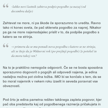
-lahko novi lastnik zahteva podpis pogodbe za nazaj (od
decembra dalje)
Zahtevat ne more, ni pa škode če sporazumno to uredita. Ravno
tako ni konec sveta, če pač skleneta pogodbo za naprej. Nikakor
pa ga ne more najemodajalec prislit v to, da podpiše pogodbo s
katero se ne strinja.
-v primeru da se mu ponudi nova pogodba s katero se ne strinja,
ali se šteje da je 90dnevni rok (po prejšnji pogodbi) že potekel in
da mora takoj ven?
Na to je praktično nemogoče odgovorit. Če se ne bosta sposobna
sporazumno dogovorit o pogojih ali odpovedi najema, je edina
nadaljna možna pot civilna tožba. IMO bi se končalo s tem, da se
bo moral najemnik v nekem roku izselit in seveda poravnat vse
obveznosti.
Pod črto je edina pametna rešitev takšnega zapleta pogovor, kjer
pač oba predstavita kaj od pogodbenega razmerja pričakujeta in