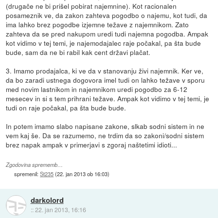
(drugače ne bi prišel pobirat najemnine). Kot racionalen
posameznik ve, da zakon zahteva pogodbo o najemu, kot tudi, da
ima lahko brez pogodbe izjemne težave z najemnikom. Zato
zahteva da se pred nakupom uredi tudi najemna pogodba. Ampak
kot vidimo v tej temi, je najemodajalec raje počakal, pa šta bude
bude, sam da ne bi rabil kak cent državi plačat.
3. Imamo prodajalca, ki ve da v stanovanju živi najemnik. Ker ve,
da bo zaradi ustnega dogovora imel tudi on lahko težave v sporu
med novim lastnikom in najemnikom uredi pogodbo za 6-12
mesecev in si s tem prihrani težave. Ampak kot vidimo v tej temi, je
tudi on raje počakal, pa šta bude bude.
In potem imamo slabo napisane zakone, slkab sodni sistem in ne
vem kaj še. Da se razumemo, ne trdim da so zakoni/sodni sistem
brez napak ampak v primerjavi s zgoraj naštetimi idioti...
Zgodovina sprememb…
spremenil:
St235
(
22. jan 2013 ob 16:03
)
darkolord
::
22. jan 2013, 16:16