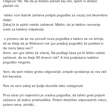
Odgovor NE. Ne da je dolžan plačati kaj več, sploh ni dolžan
plačati nič.
-lahko novi lastnik zahteva podpis pogodbe za nazaj (od decembra
dalje)
Zakaj bi to sploh nekdo zahteval. Mislim, da je takšno ravnanje
zrelo za kakšno inšpekcijo.
-v primeru da se mu ponudi nova pogodba s katero se ne strinja,
ali se šteje da je 90dnevni rok (po prejšnji pogodbi) že potekel in
da mora takoj ven?
Amm, ven gre lahko že včeraj. Na podlagi česa pa bi lahko nekdo
zahteval, da se šteje 90 dnevni rok? A ima podpisano kakšno
pogodbo mogoče.
Vem, da sem malce grobo odgovarjal, ampak vprašanja so res več
kot banalna.
Res ne vem zakaj se ljudje dovolite tako nategovati.
Prva stvar pri najemnini je uradna pogodba, da lahko greš prijavit
začasno ali stalno prebivališče. Potem določitev odpovednih rokov,
potem cena, stroški...