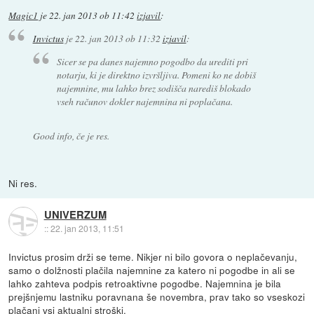
Magic1
je
22. jan 2013 ob 11:42
izjavil
:
Invictus
je
22. jan 2013 ob 11:32
izjavil
:
Sicer se pa danes najemno pogodbo da urediti pri
notarju, ki je direktno izvršljiva. Pomeni ko ne dobiš
najemnine, mu lahko brez sodišča narediš blokado
vseh računov dokler najemnina ni poplačana.
Good info, če je res.
Ni res.
UNIVERZUM
::
22. jan 2013, 11:51
Invictus prosim drži se teme. Nikjer ni bilo govora o neplačevanju,
samo o dolžnosti plačila najemnine za katero ni pogodbe in ali se
lahko zahteva podpis retroaktivne pogodbe. Najemnina je bila
prejšnjemu lastniku poravnana še novembra, prav tako so vseskozi
plačani vsi aktualni stroški.