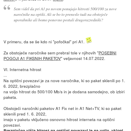
Sem videl da pri A1 po novem ponujajo hitrosti 500/100 za nove
naročnike na optiki. Ali se bo to preneslo tudi na obstoječe
uporabnike ali bomo ponovno postali drugorazredniki?
V primeru, da se še kdo ni "pofočkal" pri A1.
Za obstoječe naročnike sem prebral tole v njihovih "
POSEBNI
POGOJI A1 FIKSNIH PAKETOV
" veljavnost 14.07.2022.
VI. Internetna hitrost
...
Na optični povezavi je za nove naročnike, ki so paket sklenili po 1.
6. 2022, brezplačno
na voljo hitrost do 500/100 Mb/s in je dodana samodejno, ob izbiri
paketa.
Obstoječi naročniki paketov A1 Fix net in A1 Net+TV, ki so paket
sklenili pred 1. 6. 2022,
imajo v paketu vključeno osnovno hitrost interneta na optični
povezavi.
Brezplačna višja hitrost na optični povezavi je na voljo, vklopi