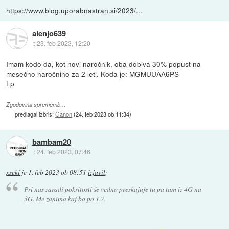
https://www.blog.uporabnastran.si/2023/...
alenjo639
::
23. feb 2023, 12:20
Imam kodo da, kot novi naročnik, oba dobiva 30% popust na
mesečno naročnino za 2 leti. Koda je: MGMUUAA6PS
Lp
Zgodovina sprememb…
predlagal izbris:
Ganon
(
24. feb 2023 ob 11:34
)
bambam20
::
24. feb 2023, 07:46
xseki
je
1. feb 2023 ob 08:51
izjavil
:
Pri nas zaradi pokritosti še vedno preskajuje tu pa tam iz 4G na
3G. Me zanima kaj bo po 1.7.