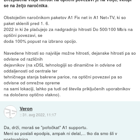
.
se na željo naročnika
Obstoječim naročnikom paketov A1 Fix net in A1 Net+TV, ki so
paket sklenili pred 1. 6.
2022 in ki že plačujejo za nadgradnjo hitrosti Do 500/100 Mb/s na
optični povezavi, se
doda 100% popust na izbrano opcijo.
Navedene hitrosti so najvišje možne hitrosti, dejanske hitrosti pa so
odvisne od različnih
dejavnikov (na xDSL tehnologijii so dinamične in odvisne od
oddaljenosti od centrale ter
tehničnega stanja bakrene parice, na optični povezavi pa so
odvisne od omrežne opreme
na sami lokaciji, lahko pa tudi od števila priključenih uporabnikov
na določeno optično vlakno).
Veron
::
31. avg 2022, 11:17
Da, drži, moraš se "pofočkat" A1 supportu.
Meni so poslali epodpis, ampak ni delal,... tko da smo šli v
poslovalnico.