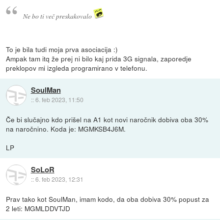
Ne bo ti več preskakovalo
To je bila tudi moja prva asociacija :)
Ampak tam itq že prej ni bilo kaj prida 3G signala, zaporedje
preklopov mi izgleda programirano v telefonu.
SoulMan
::
6. feb 2023, 11:50
Če bi slučajno kdo prišel na A1 kot novi naročnik dobiva oba 30%
na naročnino. Koda je: MGMKSB4J6M.
LP
SoLoR
::
6. feb 2023, 12:31
Prav tako kot SoulMan, imam kodo, da oba dobiva 30% popust za
2 leti: MGMLDDVTJD