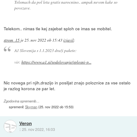
Telemach da pol leta gratis narocnino.. ampak nevem kake so
povezave.
Telekom.. nimas tle kej zajebat sploh ce imas se mobitel.
strom_15
je
25. nov 2022 ob 15:43
izjavil
:
A1 Slovenija s 1.1.2023 draži pakete:
vir:
https://www.a1.si/sodelovanje/splosni-p...
Nic novega pri njih,drazijo in posiljat znajo poloznice za vse ostalo
je razlog korona ze par let.
Zgodovina sprememb…
spremenil:
Skyman
(
25. nov 2022 ob 15:53
)
Veron
::
25. nov 2022, 16:03