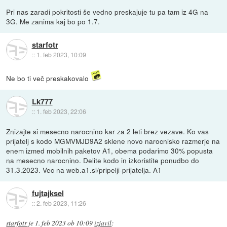
Pri nas zaradi pokritosti še vedno preskajuje tu pa tam iz 4G na
3G. Me zanima kaj bo po 1.7.
starfotr
::
1. feb 2023, 10:09
Ne bo ti več preskakovalo
Lk777
::
1. feb 2023, 22:06
Znizajte si mesecno narocnino kar za 2 leti brez vezave. Ko vas
prijatelj s kodo MGMVMJD9A2 sklene novo narocnisko razmerje na
enem izmed mobilnih paketov A1, obema podarimo 30% popusta
na mesecno narocnino. Delite kodo in izkoristite ponudbo do
31.3.2023. Vec na web.a1.si/pripelji-prijatelja. A1
fujtajksel
::
2. feb 2023, 11:26
starfotr
je
1. feb 2023 ob 10:09
izjavil
: