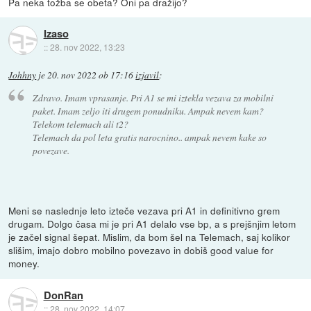
Pa neka tožba se obeta? Oni pa dražijo?
Izaso
::
28. nov 2022, 13:23
Johhny
je
20. nov 2022 ob 17:16
izjavil
:
Zdravo. Imam vprasanje. Pri A1 se mi iztekla vezava za mobilni
paket. Imam zeljo iti drugem ponudniku. Ampak nevem kam?
Telekom telemach ali t2?
Telemach da pol leta gratis narocnino.. ampak nevem kake so
povezave.
Meni se naslednje leto izteče vezava pri A1 in definitivno grem
drugam. Dolgo časa mi je pri A1 delalo vse bp, a s prejšnjim letom
je začel signal šepat. Mislim, da bom šel na Telemach, saj kolikor
slišim, imajo dobro mobilno povezavo in dobiš good value for
money.
DonRan
::
28. nov 2022, 14:07