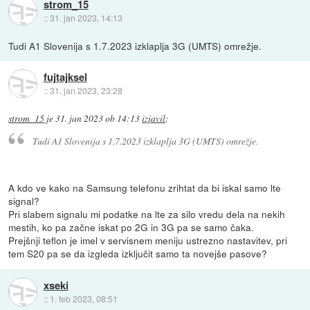
strom_15
::
31. jan 2023, 14:13
Tudi A1 Slovenija s 1.7.2023 izklaplja 3G (UMTS) omrežje.
fujtajksel
::
31. jan 2023, 23:28
strom_15
je
31. jan 2023 ob 14:13
izjavil
:
Tudi A1 Slovenija s 1.7.2023 izklaplja 3G (UMTS) omrežje.
A kdo ve kako na Samsung telefonu zrihtat da bi iskal samo lte
signal?
Pri slabem signalu mi podatke na lte za silo vredu dela na nekih
mestih, ko pa začne iskat po 2G in 3G pa se samo čaka.
Prejšnji teflon je imel v servisnem meniju ustrezno nastavitev, pri
tem S20 pa se da izgleda izključit samo ta novejše pasove?
xseki
::
1. feb 2023, 08:51