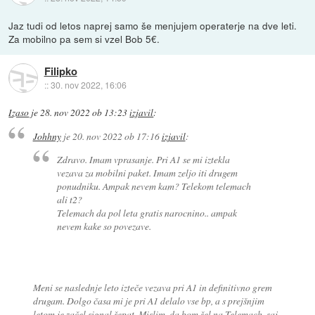
Jaz tudi od letos naprej samo še menjujem operaterje na dve leti.
Za mobilno pa sem si vzel Bob 5€.
Filipko
::
30. nov 2022, 16:06
Izaso
je
28. nov 2022 ob 13:23
izjavil
:
Johhny
je
20. nov 2022 ob 17:16
izjavil
:
Zdravo. Imam vprasanje. Pri A1 se mi iztekla
vezava za mobilni paket. Imam zeljo iti drugem
ponudniku. Ampak nevem kam? Telekom telemach
ali t2?
Telemach da pol leta gratis narocnino.. ampak
nevem kake so povezave.
Meni se naslednje leto izteče vezava pri A1 in definitivno grem
drugam. Dolgo časa mi je pri A1 delalo vse bp, a s prejšnjim
letom je začel signal šepat. Mislim, da bom šel na Telemach, saj