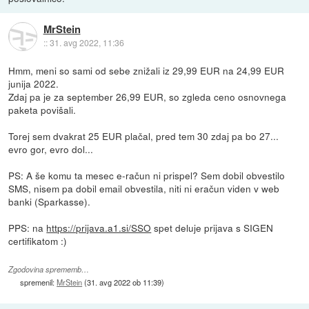
MrStein
::
31. avg 2022, 11:36
Hmm, meni so sami od sebe znižali iz 29,99 EUR na 24,99 EUR
junija 2022.
Zdaj pa je za september 26,99 EUR, so zgleda ceno osnovnega
paketa povišali.
Torej sem dvakrat 25 EUR plačal, pred tem 30 zdaj pa bo 27...
evro gor, evro dol...
PS: A še komu ta mesec e-račun ni prispel? Sem dobil obvestilo
SMS, nisem pa dobil email obvestila, niti ni eračun viden v web
banki (Sparkasse).
PPS: na
https://prijava.a1.si/SSO
spet deluje prijava s SIGEN
certifikatom :)
Zgodovina sprememb…
spremenil:
MrStein
(
31. avg 2022 ob 11:39
)