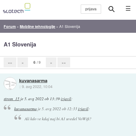
☰
Forum
»
Mobilne tehnologije
»
A1 Slovenija
A1 Slovenija
6
/ 9
««
«
»
»»
kuvanasarma
::
9. avg 2022, 10:04
strom_15
je
5. avg 2022 ob 13:39
izjavil
:
kuvanasarma
je
5. avg 2022 ob 12:33
izjavil
:
Ali kdo ve kdaj naj bi A1 uvedel VoWifi?