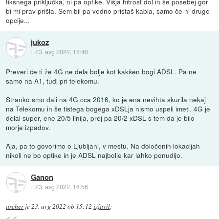
fiksnega priključka, ni pa optike. Višja hitrost dol in še posebej gor
bi mi prav prišla. Sem bil pa vedno pristaš kabla, samo če ni druge
opcije...
jukoz
::
23. avg 2022, 15:40
Preveri če ti že 4G ne dela bolje kot kakšen bogi ADSL. Pa ne
samo na A1, tudi pri telekomu.
Stranko smo dali na 4G cca 2016, ko je ena nevihta skurila nekaj
na Telekomu in še tistega bogega xDSLja nismo uspeli imeti. 4G je
delal super, ene 20/5 linija, prej pa 20/2 xDSL s tem da je bilo
morje izpadov.
Aja, pa to govorimo o Ljubljani, v mestu. Na določenih lokacijah
nikoli ne bo optike in je ADSL najbolje kar lahko ponudijo.
Ganon
::
23. avg 2022, 16:56
archer
je
23. avg 2022 ob 15:12
izjavil
: