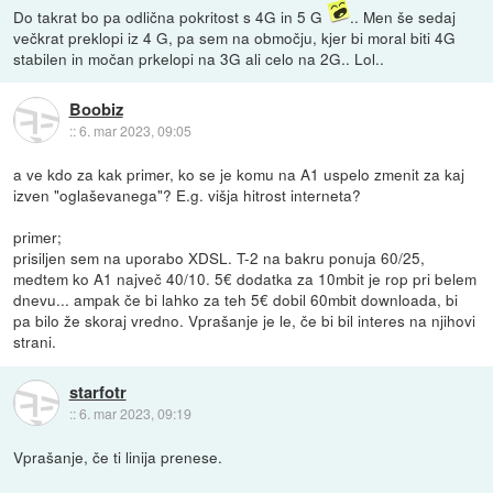
Do takrat bo pa odlična pokritost s 4G in 5 G
.. Men še sedaj
večkrat preklopi iz 4 G, pa sem na območju, kjer bi moral biti 4G
stabilen in močan prkelopi na 3G ali celo na 2G.. Lol..
Boobiz
::
6. mar 2023, 09:05
a ve kdo za kak primer, ko se je komu na A1 uspelo zmenit za kaj
izven "oglaševanega"? E.g. višja hitrost interneta?
primer;
prisiljen sem na uporabo XDSL. T-2 na bakru ponuja 60/25,
medtem ko A1 največ 40/10. 5€ dodatka za 10mbit je rop pri belem
dnevu... ampak če bi lahko za teh 5€ dobil 60mbit downloada, bi
pa bilo že skoraj vredno. Vprašanje je le, če bi bil interes na njihovi
strani.
starfotr
::
6. mar 2023, 09:19
Vprašanje, če ti linija prenese.