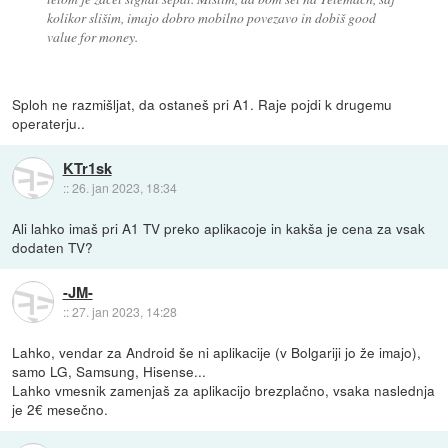
kolikor slišim, imajo dobro mobilno povezavo in dobiš good
value for money.
Sploh ne razmišljat, da ostaneš pri A1. Raje pojdi k drugemu
operaterju..
KTr1sk
::
26. jan 2023, 18:34
Ali lahko imaš pri A1 TV preko aplikacoje in kakša je cena za vsak
dodaten TV?
-JM-
::
27. jan 2023, 14:28
Lahko, vendar za Android še ni aplikacije (v Bolgariji jo že imajo),
samo LG, Samsung, Hisense...
Lahko vmesnik zamenjaš za aplikacijo brezplačno, vsaka naslednja
je 2€ mesečno.