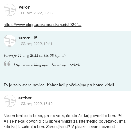
Veron
::
22. avg 2022, 08:08
https://www.blog.uporabnastran.si/2020/...
strom_15
::
22. avg 2022, 10:41
Veron
je
22. avg 2022 ob 08:08
izjavil
:
https://www.blog.uporabnastran.si/2020/...
To je zelo stara novica. Kakor koli počakajmo pa bomo videli.
archer
::
23. avg 2022, 15:12
Nisem bral cele teme, pa ne vem, če ste že kaj govorili o tem. Pri
A1 se nekaj govori o 5G sprejemnikih za internetno povezavo. Ima
kdo kaj izkušenj s tem. Zanesljivost? V pisarni imam možnost