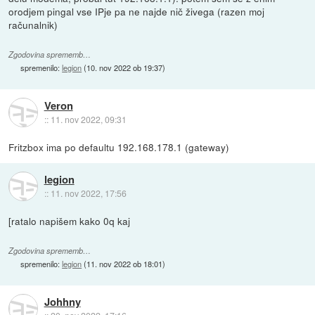
orodjem pingal vse IPje pa ne najde nič živega (razen moj
računalnik)
Zgodovina sprememb…
spremenilo:
legion
(
10. nov 2022 ob 19:37
)
Veron
::
11. nov 2022, 09:31
Fritzbox ima po defaultu 192.168.178.1 (gateway)
legion
::
11. nov 2022, 17:56
[ratalo napišem kako 0q kaj
Zgodovina sprememb…
spremenilo:
legion
(
11. nov 2022 ob 18:01
)
Johhny