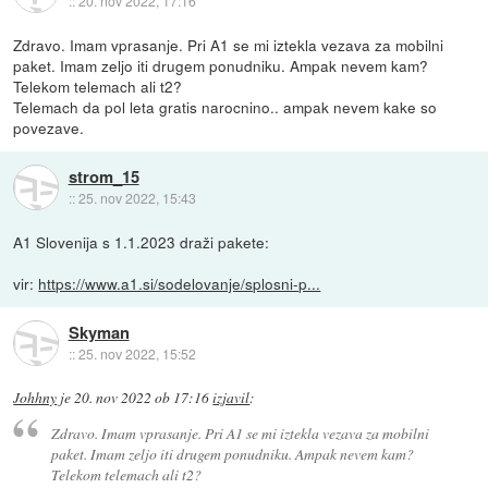
::
20. nov 2022, 17:16
Zdravo. Imam vprasanje. Pri A1 se mi iztekla vezava za mobilni
paket. Imam zeljo iti drugem ponudniku. Ampak nevem kam?
Telekom telemach ali t2?
Telemach da pol leta gratis narocnino.. ampak nevem kake so
povezave.
strom_15
::
25. nov 2022, 15:43
A1 Slovenija s 1.1.2023 draži pakete:
vir:
https://www.a1.si/sodelovanje/splosni-p...
Skyman
::
25. nov 2022, 15:52
Johhny
je
20. nov 2022 ob 17:16
izjavil
:
Zdravo. Imam vprasanje. Pri A1 se mi iztekla vezava za mobilni
paket. Imam zeljo iti drugem ponudniku. Ampak nevem kam?
Telekom telemach ali t2?