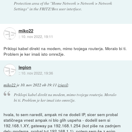
Protection area of the "Home Network > Network > Network
Settings" in the FRITZ!Box user interface.
miko22
::
10. nov 2022, 19:11
Priklopi kabel direkt na modem, mimo tvojega routerja. Moralo bi ti.
Problem je ker imaš isto omrežje.
legion
::
10. nov 2022, 19:36
miko22
je
10. nov 2022 ob 19:11
izjavil
:
Priklopi kabel direkt na modem, mimo tvojega routerja. Moralo
bi ti. Problem je ker imaš isto omrežje.
hvala, to sem naredil, ampak mi ne dodeli IP, sicer sem probal
statičnega vnest ampak ni blo glih uspeha - dodelil sem si
192.168.1.XY, gateway pa 192.168.1.254 (kot piše na zadnjem
delu modema, probal tut 192.168.1.1). potem sem še z enim