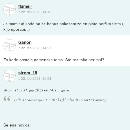
flameir
::
22. feb 2023, 14:12
Js mam tud kodo pa še bonus nakažem za en plato perčka tistmu,
k jo uporabi. ;)
Ganon
::
22. feb 2023, 14:27
Za kode obstaja namenska tema. Ste res tako neumni?
strom_15
::
22. feb 2023, 15:53
strom_15
je
31. jan 2023 ob 14:13
izjavil
:
Tudi A1 Slovenija s 1.7.2023 izklaplja 3G (UMTS) omrežje.
Še ena novica: