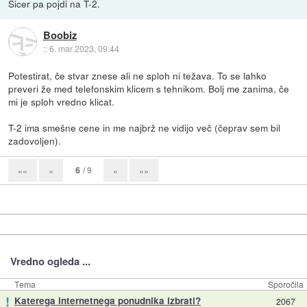
Sicer pa pojdi na T-2.
Boobiz
::
6. mar 2023, 09:44
Potestirat, če stvar znese ali ne sploh ni težava. To se lahko
preveri že med telefonskim klicem s tehnikom. Bolj me zanima, če
mi je sploh vredno klicat.
T-2 ima smešne cene in me najbrž ne vidijo več (čeprav sem bil
zadovoljen).
6
/ 9
««
«
»
»»
Vredno ogleda ...
Tema
Sporočila
!
Katerega internetnega ponudnika izbrati?
2067