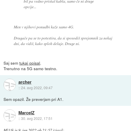
bil pa vedno pristaš kabla, samo če ni druge
opcije...
Men v njihovi ponudbi kaže samo 4G.
Drugače pa se to potestira, da si sposodiš sprejemnik za nekaj
dni, da vidiš, kako sploh deluje. Druge ni.
Saj sem
tukaj opisal
.
Trenutno na 5G samo testno.
archer
::
24. avg 2022, 09:47
Sem opazil. Že preverjam pri A1.
MarcelZ
::
30. avg 2022, 17:51
Ml33k
je
9. jun 2022 ob 21:57
izjavil
: