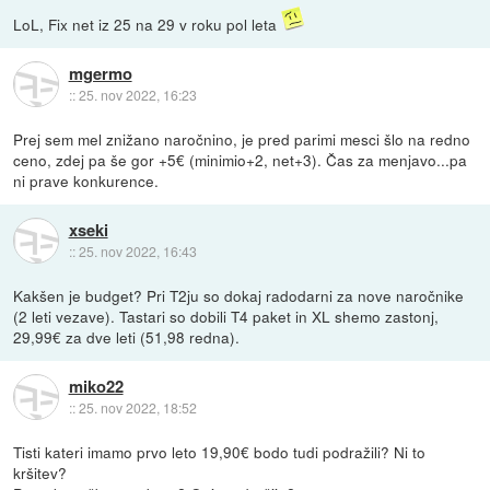
LoL, Fix net iz 25 na 29 v roku pol leta
mgermo
::
25. nov 2022, 16:23
Prej sem mel znižano naročnino, je pred parimi mesci šlo na redno
ceno, zdej pa še gor +5€ (minimio+2, net+3). Čas za menjavo...pa
ni prave konkurence.
xseki
::
25. nov 2022, 16:43
Kakšen je budget? Pri T2ju so dokaj radodarni za nove naročnike
(2 leti vezave). Tastari so dobili T4 paket in XL shemo zastonj,
29,99€ za dve leti (51,98 redna).
miko22
::
25. nov 2022, 18:52
Tisti kateri imamo prvo leto 19,90€ bodo tudi podražili? Ni to
kršitev?