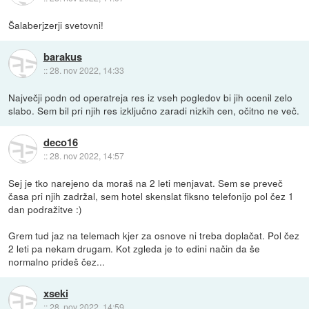
Šalaberjzerji svetovni!
barakus
::
28. nov 2022, 14:33
Največji podn od operatreja res iz vseh pogledov bi jih ocenil zelo
slabo. Sem bil pri njih res izključno zaradi nizkih cen, očitno ne več.
deco16
::
28. nov 2022, 14:57
Sej je tko narejeno da moraš na 2 leti menjavat. Sem se preveč
časa pri njih zadržal, sem hotel skenslat fiksno telefonijo pol čez 1
dan podražitve :)
Grem tud jaz na telemach kjer za osnove ni treba doplačat. Pol čez
2 leti pa nekam drugam. Kot zgleda je to edini način da še
normalno prideš čez...
xseki
::
28. nov 2022, 14:59