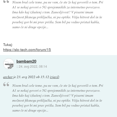
Nisem bral cele teme, pa ne vem, če ste že kaj govorili o tem. Pri
A1 se nekaj govori o 5G sprejemnikih za internetno povezavo.
Ima kdo kaj izkušenj s tem. Zanesljivost? V pisarni imam
možnost fiksnega priključka, ni pa optike. Višja hitrost dol in še
posebej gor bi mi prav prišla. Sem bil pa vedno pristaš kabla,
samo če ni druge opcije...
Tukaj:
https://slo-tech.com/forum/15
bambam20
::
24. avg 2022, 08:14
archer
je
23. avg 2022 ob 15:12
izjavil
:
Nisem bral cele teme, pa ne vem, če ste že kaj govorili o tem. Pri
A1 se nekaj govori o 5G sprejemnikih za internetno povezavo.
Ima kdo kaj izkušenj s tem. Zanesljivost? V pisarni imam
možnost fiksnega priključka, ni pa optike. Višja hitrost dol in še
posebej gor bi mi prav prišla. Sem bil pa vedno pristaš kabla,
samo če ni druge opcije...