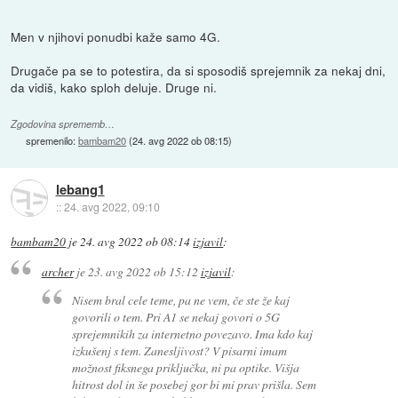
Men v njihovi ponudbi kaže samo 4G.
Drugače pa se to potestira, da si sposodiš sprejemnik za nekaj dni,
da vidiš, kako sploh deluje. Druge ni.
Zgodovina sprememb…
spremenilo:
bambam20
(
24. avg 2022 ob 08:15
)
lebang1
::
24. avg 2022, 09:10
bambam20
je
24. avg 2022 ob 08:14
izjavil
:
archer
je
23. avg 2022 ob 15:12
izjavil
:
Nisem bral cele teme, pa ne vem, če ste že kaj
govorili o tem. Pri A1 se nekaj govori o 5G
sprejemnikih za internetno povezavo. Ima kdo kaj
izkušenj s tem. Zanesljivost? V pisarni imam
možnost fiksnega priključka, ni pa optike. Višja
hitrost dol in še posebej gor bi mi prav prišla. Sem