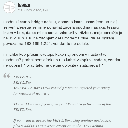
legion
::
10. nov 2022, 19:05
modem imam v bridge načinu, domeno imam usmerjeno na moj
server. zlepega se mi je pojavljat začela spodnja napaka. težavo
imam v tem, da se mi ne sanja kako prit v fritzbox. moje omrežje je
na 192.168.1.X. na zadnjem delu modema piše, da se moram
povezat na 192.168.1.254, vendar to ne deluje.
mi lahko kdo prosim svetuje, kako naj pridem v nastavitve
modema? probal sem direktno utp kabel vklopit v modem, vendar
ne dobim IP, prav tako ne deluje določitev statičnega IP.
FRITZ!Box
FRITZ!Box
Your FRITZ!Box's DNS rebind protection rejected your query
for reasons of security.
The host header of your query is different from the name of the
FRITZ!Box.
If you want to access the FRITZ!Box using another host name,
please add this name as an exception in the "DNS Rebind