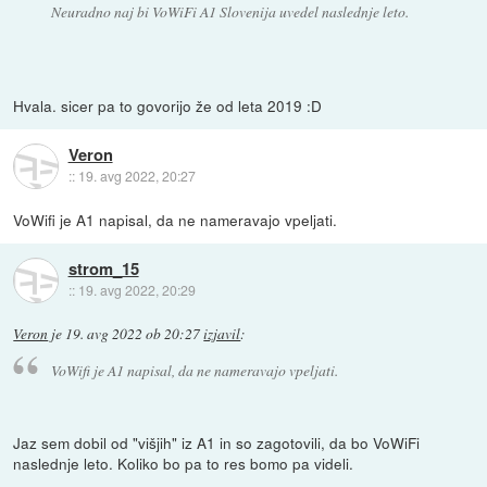
Neuradno naj bi VoWiFi A1 Slovenija uvedel naslednje leto.
Hvala. sicer pa to govorijo že od leta 2019 :D
Veron
::
19. avg 2022, 20:27
VoWifi je A1 napisal, da ne nameravajo vpeljati.
strom_15
::
19. avg 2022, 20:29
Veron
je
19. avg 2022 ob 20:27
izjavil
:
VoWifi je A1 napisal, da ne nameravajo vpeljati.
Jaz sem dobil od "višjih" iz A1 in so zagotovili, da bo VoWiFi
naslednje leto. Koliko bo pa to res bomo pa videli.