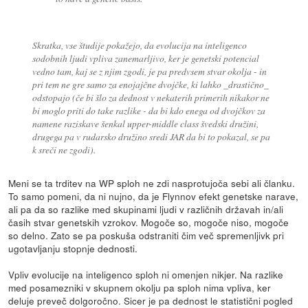
Skratka, vse študije pokažejo, da evolucija na inteligenco
sodobnih ljudi vpliva zanemarljivo, ker je genetski potencial
vedno tam, kaj se z njim zgodi, je pa predvsem stvar okolja - in
pri tem ne gre samo za enojajčne dvojčke, ki lahko _drastično_
odstopajo (če bi šlo za dednost v nekaterih primerih nikakor ne
bi moglo priti do take razlike - da bi kdo enega od dvojčkov za
namene raziskave šenkal upper-middle class švedski družini,
drugega pa v rudarsko družino sredi JAR da bi to pokazal, se pa
k sreči ne zgodi).
Meni se ta trditev na WP sploh ne zdi nasprotujoča sebi ali članku.
To samo pomeni, da ni nujno, da je Flynnov efekt genetske narave,
ali pa da so razlike med skupinami ljudi v različnih državah in/ali
časih stvar genetskih vzrokov. Mogoče so, mogoče niso, mogoče
so delno. Zato se pa poskuša odstraniti čim več spremenljivk pri
ugotavljanju stopnje dednosti.
Vpliv evolucije na inteligenco sploh ni omenjen nikjer. Na razlike
med posamezniki v skupnem okolju pa sploh nima vpliva, ker
deluje preveč dolgoročno. Sicer je pa dednost le statistični pogled