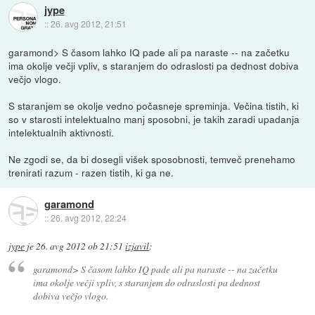
jype
::
26. avg 2012, 21:51
garamond> S časom lahko IQ pade ali pa naraste -- na začetku
ima okolje večji vpliv, s staranjem do odraslosti pa dednost dobiva
večjo vlogo.
S staranjem se okolje vedno počasneje spreminja. Večina tistih, ki
so v starosti intelektualno manj sposobni, je takih zaradi upadanja
intelektualnih aktivnosti.
Ne zgodi se, da bi dosegli višek sposobnosti, temveč prenehamo
trenirati razum - razen tistih, ki ga ne.
garamond
::
26. avg 2012, 22:24
jype
je
26. avg 2012 ob 21:51
izjavil
:
garamond> S časom lahko IQ pade ali pa naraste -- na začetku
ima okolje večji vpliv, s staranjem do odraslosti pa dednost
dobiva večjo vlogo.