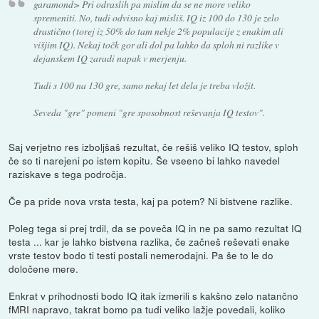
garamond> Pri odraslih pa mislim da se ne more veliko
spremeniti. No, tudi odvisno kaj misliš. IQ iz 100 do 130 je zelo
drastično (torej iz 50% do tam nekje 2% populacije z enakim ali
višjim IQ). Nekaj točk gor ali dol pa lahko da sploh ni razlike v
dejanskem IQ zaradi napak v merjenju.
Tudi s 100 na 130 gre, samo nekaj let dela je treba vložit.
Seveda "gre" pomeni "gre sposobnost reševanja IQ testov".
Saj verjetno res izboljšaš rezultat, če rešiš veliko IQ testov, sploh
če so ti narejeni po istem kopitu. Še vseeno bi lahko navedel
raziskave s tega področja.
Če pa pride nova vrsta testa, kaj pa potem? Ni bistvene razlike.
Poleg tega si prej trdil, da se poveča IQ in ne pa samo rezultat IQ
testa ... kar je lahko bistvena razlika, če začneš reševati enake
vrste testov bodo ti testi postali nemerodajni. Pa še to le do
določene mere.
Enkrat v prihodnosti bodo IQ itak izmerili s kakšno zelo natančno
fMRI napravo, takrat bomo pa tudi veliko lažje povedali, koliko