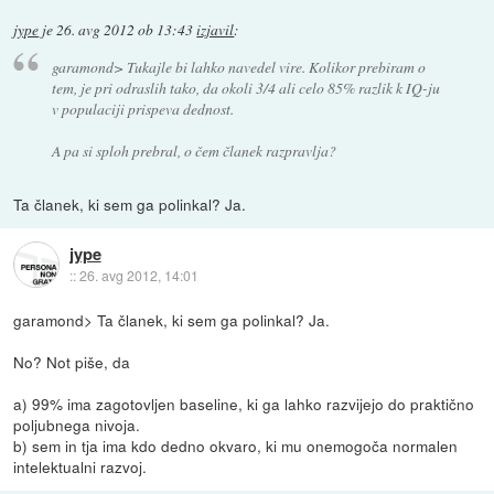
jype
je
26. avg 2012 ob 13:43
izjavil
:
garamond> Tukajle bi lahko navedel vire. Kolikor prebiram o
tem, je pri odraslih tako, da okoli 3/4 ali celo 85% razlik k IQ-ju
v populaciji prispeva dednost.
A pa si sploh prebral, o čem članek razpravlja?
Ta članek, ki sem ga polinkal? Ja.
jype
::
26. avg 2012, 14:01
garamond> Ta članek, ki sem ga polinkal? Ja.
No? Not piše, da
a) 99% ima zagotovljen baseline, ki ga lahko razvijejo do praktično
poljubnega nivoja.
b) sem in tja ima kdo dedno okvaro, ki mu onemogoča normalen
intelektualni razvoj.