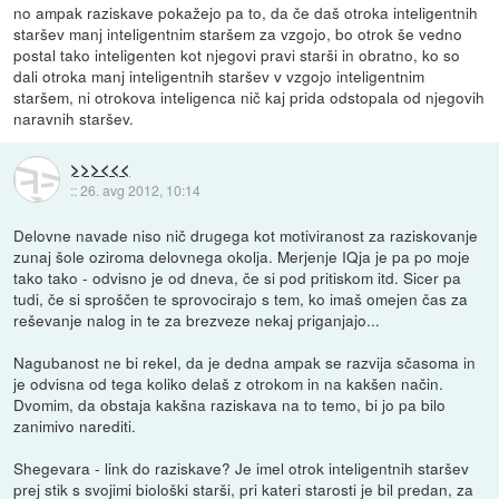
no ampak raziskave pokažejo pa to, da če daš otroka inteligentnih
staršev manj inteligentnim staršem za vzgojo, bo otrok še vedno
postal tako inteligenten kot njegovi pravi starši in obratno, ko so
dali otroka manj inteligentnih staršev v vzgojo inteligentnim
staršem, ni otrokova inteligenca nič kaj prida odstopala od njegovih
naravnih staršev.
>>><<<
::
26. avg 2012, 10:14
Delovne navade niso nič drugega kot motiviranost za raziskovanje
zunaj šole oziroma delovnega okolja. Merjenje IQja je pa po moje
tako tako - odvisno je od dneva, če si pod pritiskom itd. Sicer pa
tudi, če si sproščen te sprovocirajo s tem, ko imaš omejen čas za
reševanje nalog in te za brezveze nekaj priganjajo...
Nagubanost ne bi rekel, da je dedna ampak se razvija sčasoma in
je odvisna od tega koliko delaš z otrokom in na kakšen način.
Dvomim, da obstaja kakšna raziskava na to temo, bi jo pa bilo
zanimivo narediti.
Shegevara - link do raziskave? Je imel otrok inteligentnih staršev
prej stik s svojimi biološki starši, pri kateri starosti je bil predan, za