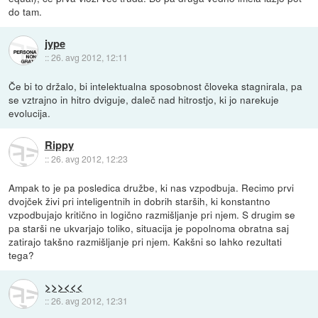
do tam.
jype
::
26. avg 2012, 12:11
Če bi to držalo, bi intelektualna sposobnost človeka stagnirala, pa
se vztrajno in hitro dviguje, daleč nad hitrostjo, ki jo narekuje
evolucija.
Rippy
::
26. avg 2012, 12:23
Ampak to je pa posledica družbe, ki nas vzpodbuja. Recimo prvi
dvojček živi pri inteligentnih in dobrih starših, ki konstantno
vzpodbujajo kritično in logično razmišljanje pri njem. S drugim se
pa starši ne ukvarjajo toliko, situacija je popolnoma obratna saj
zatirajo takšno razmišljanje pri njem. Kakšni so lahko rezultati
tega?
>>><<<
::
26. avg 2012, 12:31