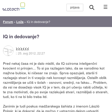
☰
Forum
»
Loža
»
IQ in dedovanje?
IQ in dedovanje?
>>><<<
::
25. avg 2012, 22:27
Pred nekaj časa mi je dalo misliti, da IQ oziroma inteligenčni
kvocient ni prirojen... To si pa razlagam tako, da se narodimo kot
majhne bubice, ki ničesar ne znajo. Sprva opazuješ, starši ti
razlagajo stvari in ti vcepijo nek koncept razmišljanja. Ostalih oblik
razmišljanja se učiš v šolah - osnovni, srednji, na faksu... Problem,
da vsi ne dosežejo visok IQ je v tem, da pri učenju rabiš učitelja, ki
te zna motivirati, da po svoje raziskuješ stvari, razmišljaš o stvareh,
tudi, ko ti ne bi bilo treba itd.
Zanimiv je tudi poskus madžarskega šahista z imenom László
Polgár, ki je dokazal, da je možno z ustreznim delom ustvariti