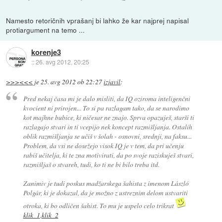
Namesto retoričnih vprašanj bi lahko že kar najprej napisal
protiargument na temo ...
korenje3
::
26. avg 2012, 20:25
>>><<<
je
25. avg 2012 ob 22:27
izjavil
:
Pred nekaj časa mi je dalo misliti, da IQ oziroma inteligenčni
kvocient ni prirojen... To si pa razlagam tako, da se narodimo
kot majhne bubice, ki ničesar ne znajo. Sprva opazuješ, starši ti
razlagajo stvari in ti vcepijo nek koncept razmišljanja. Ostalih
oblik razmišljanja se učiš v šolah - osnovni, srednji, na faksu...
Problem, da vsi ne dosežejo visok IQ je v tem, da pri učenju
rabiš učitelja, ki te zna motivirati, da po svoje raziskuješ stvari,
razmišljaš o stvareh, tudi, ko ti ne bi bilo treba itd.
Zanimiv je tudi poskus madžarskega šahista z imenom László
Polgár, ki je dokazal, da je možno z ustreznim delom ustvariti
otroka, ki bo odličen šahist. To mu je uspelo celo trikrat
klik_1
,
klik_2