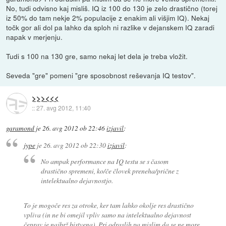
No, tudi odvisno kaj misliš. IQ iz 100 do 130 je zelo drastično (torej
iz 50% do tam nekje 2% populacije z enakim ali višjim IQ). Nekaj
točk gor ali dol pa lahko da sploh ni razlike v dejanskem IQ zaradi
napak v merjenju.
Tudi s 100 na 130 gre, samo nekaj let dela je treba vložit.
Seveda "gre" pomeni "gre sposobnost reševanja IQ testov".
>>><<<
::
27. avg 2012, 11:40
garamond
je
26. avg 2012 ob 22:46
izjavil
:
jype
je
26. avg 2012 ob 22:30
izjavil
:
No ampak performance na IQ testu se s časom
drastično spremeni, ko/če človek preneha/prične z
intelektualno dejavnostjo.
To je mogoče res za otroke, ker tam lahko okolje res drastično
vpliva (in ne bi omejil vpliv samo na intelektualno dejavnost
čeprav je najbrž bistvena). Pri odraslih pa mislim da se ne more