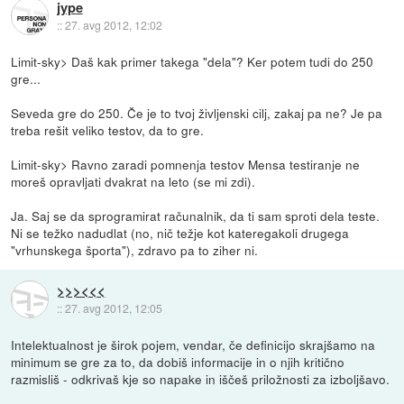
jype
::
27. avg 2012, 12:02
Limit-sky> Daš kak primer takega "dela"? Ker potem tudi do 250
gre...
Seveda gre do 250. Če je to tvoj življenski cilj, zakaj pa ne? Je pa
treba rešit veliko testov, da to gre.
Limit-sky> Ravno zaradi pomnenja testov Mensa testiranje ne
moreš opravljati dvakrat na leto (se mi zdi).
Ja. Saj se da sprogramirat računalnik, da ti sam sproti dela teste.
Ni se težko nadudlat (no, nič težje kot kateregakoli drugega
"vrhunskega športa"), zdravo pa to ziher ni.
>>><<<
::
27. avg 2012, 12:05
Intelektualnost je širok pojem, vendar, če definicijo skrajšamo na
minimum se gre za to, da dobiš informacije in o njih kritično
razmisliš - odkrivaš kje so napake in iščeš priložnosti za izboljšavo.