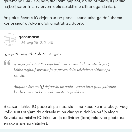
garamond> Ja? Saj sem tudi sam napisal, da se otrokom IQ lahko
najbolj spreminja (v prvem delu selektivno citiranega stavka).
Ampak s časom IQ dejansko ne pada - samo tako ga definiramo,
ker bi sicer otroke morali smatrati za debile.
garamond
::
26. avg 2012, 21:48
jype
je
26. avg 2012 ob 21:34
izjavil
:
garamond> Ja? Saj sem tudi sam napisal, da se otrokom IQ
lahko najbolj spreminja (v prvem delu selektivno citiranega
stavka).
Ampak s časom IQ dejansko ne pada - samo tako ga definiramo,
ker bi sicer otroke morali smatrati za debile.
S časom lahko IQ pade ali pa naraste -- na začetku ima okolje večji
vpliv, s staranjem do odraslosti pa dednost dobiva večjo vlogo.
Seveda pa mislim IQ tako kot je definiran (torej relativno glede na
enako stare sovrstnike).