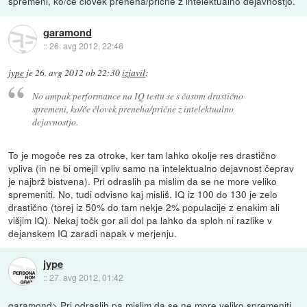
spremeni, ko/če človek preneha/prične z intelektualno dejavnostjo.
garamond
::
26. avg 2012, 22:46
jype
je
26. avg 2012 ob 22:30
izjavil
:
No ampak performance na IQ testu se s časom drastično
spremeni, ko/če človek preneha/prične z intelektualno
dejavnostjo.
To je mogoče res za otroke, ker tam lahko okolje res drastično
vpliva (in ne bi omejil vpliv samo na intelektualno dejavnost čeprav
je najbrž bistvena). Pri odraslih pa mislim da se ne more veliko
spremeniti. No, tudi odvisno kaj misliš. IQ iz 100 do 130 je zelo
drastično (torej iz 50% do tam nekje 2% populacije z enakim ali
višjim IQ). Nekaj točk gor ali dol pa lahko da sploh ni razlike v
dejanskem IQ zaradi napak v merjenju.
jype
::
27. avg 2012, 01:42
garamond> Pri odraslih pa mislim da se ne more veliko spremeniti.