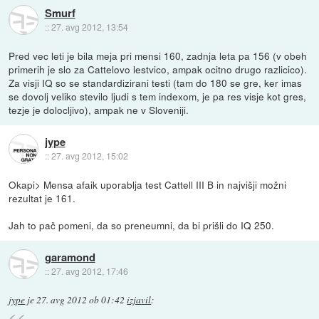
Smurf
::
27. avg 2012, 13:54
Pred vec leti je bila meja pri mensi 160, zadnja leta pa 156 (v obeh
primerih je slo za Cattelovo lestvico, ampak ocitno drugo razlicico).
Za visji IQ so se standardizirani testi (tam do 180 se gre, ker imas
se dovolj veliko stevilo ljudi s tem indexom, je pa res visje kot gres,
tezje je dolocljivo), ampak ne v Sloveniji.
jype
::
27. avg 2012, 15:02
Okapi> Mensa afaik uporablja test Cattell III B in najvišji možni
rezultat je 161.
Jah to pač pomeni, da so preneumni, da bi prišli do IQ 250.
garamond
::
27. avg 2012, 17:46
jype
je
27. avg 2012 ob 01:42
izjavil
: