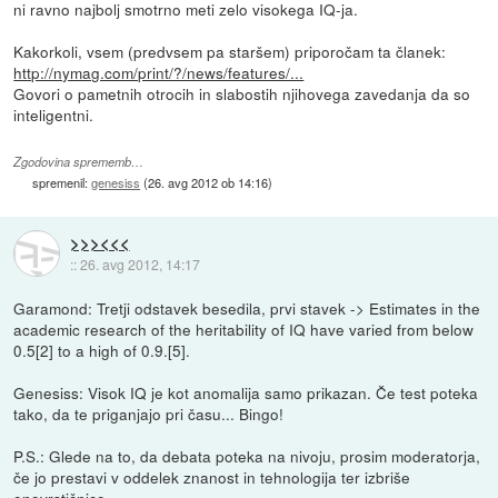
ni ravno najbolj smotrno meti zelo visokega IQ-ja.
Kakorkoli, vsem (predvsem pa staršem) priporočam ta članek:
http://nymag.com/print/?/news/features/...
Govori o pametnih otrocih in slabostih njihovega zavedanja da so
inteligentni.
Zgodovina sprememb…
spremenil:
genesiss
(
26. avg 2012 ob 14:16
)
>>><<<
::
26. avg 2012, 14:17
Garamond: Tretji odstavek besedila, prvi stavek -> Estimates in the
academic research of the heritability of IQ have varied from below
0.5[2] to a high of 0.9.[5].
Genesiss: Visok IQ je kot anomalija samo prikazan. Če test poteka
tako, da te priganjajo pri času... Bingo!
P.S.: Glede na to, da debata poteka na nivoju, prosim moderatorja,
če jo prestavi v oddelek znanost in tehnologija ter izbriše