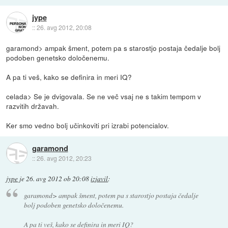
jype
::
26. avg 2012, 20:08
garamond> ampak šment, potem pa s starostjo postaja čedalje bolj
podoben genetsko določenemu.
A pa ti veš, kako se definira in meri IQ?
celada> Se je dvigovala. Se ne več vsaj ne s takim tempom v
razvitih državah.
Ker smo vedno bolj učinkoviti pri izrabi potencialov.
garamond
::
26. avg 2012, 20:23
jype
je
26. avg 2012 ob 20:08
izjavil
:
garamond> ampak šment, potem pa s starostjo postaja čedalje
bolj podoben genetsko določenemu.
A pa ti veš, kako se definira in meri IQ?