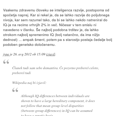
Vsakemu zdravemu človeku se inteligenca razvije, postopoma od
spočetja naprej. Kar si rekel je, da se lahko razvije do poljubnega
nivoja, kar sem razumel tako, da bi se lahko nekdo natreniral do
IQ-ja na recimo vrhnjih 2% in več. Ničesar v tem smislu ni
navedeno v članku. Še najbolj podobna trditev je, da lahko
otrokom najbolj spremenimo IQ (bolj natančno, da ima nižjo
dednost) ... ampak šment, potem pa s starostjo postaja čedalje bolj
podoben genetsko določenemu.
jype
je
26. avg 2012 ob 15:09
izjavil
:
Članek tudi sam sebe demantira. Če pozorno prebereš celoto,
prebereš tudi
Wikipedia naj bi izjavil:
Although IQ differences between individuals are
shown to have a large hereditary component, it does
not follow that mean group-level disparities
(between-group differences) in IQ can be assumed
to have a genetic basis.