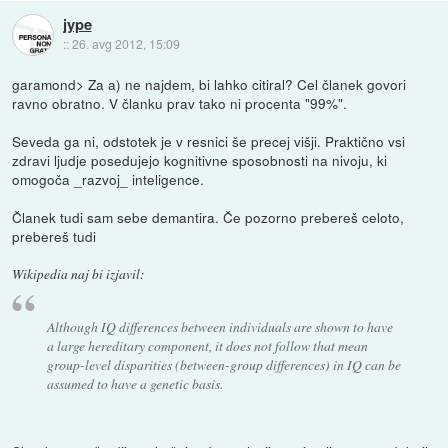
jype
::
26. avg 2012, 15:09
garamond> Za a) ne najdem, bi lahko citiral? Cel članek govori
ravno obratno. V članku prav tako ni procenta "99%".
Seveda ga ni, odstotek je v resnici še precej višji. Praktično vsi
zdravi ljudje posedujejo kognitivne sposobnosti na nivoju, ki
omogoča _razvoj_ inteligence.
Članek tudi sam sebe demantira. Če pozorno prebereš celoto,
prebereš tudi
Wikipedia naj bi izjavil:
Although IQ differences between individuals are shown to have
a large hereditary component, it does not follow that mean
group-level disparities (between-group differences) in IQ can be
assumed to have a genetic basis.