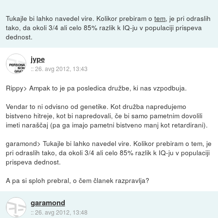
Tukajle bi lahko navedel vire. Kolikor prebiram o
tem
, je pri odraslih
tako, da okoli 3/4 ali celo 85% razlik k IQ-ju v populaciji prispeva
dednost.
jype
::
26. avg 2012, 13:43
Rippy> Ampak to je pa posledica družbe, ki nas vzpodbuja.
Vendar to ni odvisno od genetike. Kot družba napredujemo
bistveno hitreje, kot bi napredovali, če bi samo pametnim dovolili
imeti naraščaj (pa ga imajo pametni bistveno manj kot retardirani).
garamond> Tukajle bi lahko navedel vire. Kolikor prebiram o tem, je
pri odraslih tako, da okoli 3/4 ali celo 85% razlik k IQ-ju v populaciji
prispeva dednost.
A pa si sploh prebral, o čem članek razpravlja?
garamond
::
26. avg 2012, 13:48