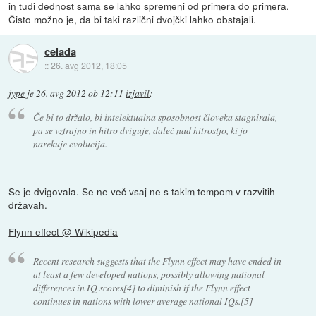
in tudi dednost sama se lahko spremeni od primera do primera.
Čisto možno je, da bi taki različni dvojčki lahko obstajali.
celada
::
26. avg 2012, 18:05
jype
je
26. avg 2012 ob 12:11
izjavil
:
Če bi to držalo, bi intelektualna sposobnost človeka stagnirala,
pa se vztrajno in hitro dviguje, daleč nad hitrostjo, ki jo
narekuje evolucija.
Se je dvigovala. Se ne več vsaj ne s takim tempom v razvitih
državah.
Flynn effect @ Wikipedia
Recent research suggests that the Flynn effect may have ended in
at least a few developed nations, possibly allowing national
differences in IQ scores[4] to diminish if the Flynn effect
continues in nations with lower average national IQs.[5]