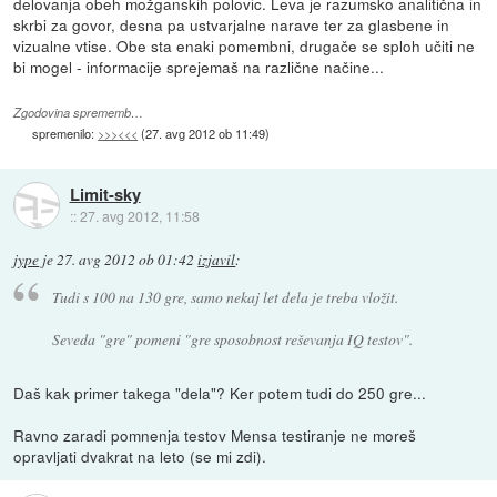
delovanja obeh možganskih polovic. Leva je razumsko analitična in
skrbi za govor, desna pa ustvarjalne narave ter za glasbene in
vizualne vtise. Obe sta enaki pomembni, drugače se sploh učiti ne
bi mogel - informacije sprejemaš na različne načine...
Zgodovina sprememb…
spremenilo:
>>><<<
(
27. avg 2012 ob 11:49
)
Limit-sky
::
27. avg 2012, 11:58
jype
je
27. avg 2012 ob 01:42
izjavil
:
Tudi s 100 na 130 gre, samo nekaj let dela je treba vložit.
Seveda "gre" pomeni "gre sposobnost reševanja IQ testov".
Daš kak primer takega "dela"? Ker potem tudi do 250 gre...
Ravno zaradi pomnenja testov Mensa testiranje ne moreš
opravljati dvakrat na leto (se mi zdi).