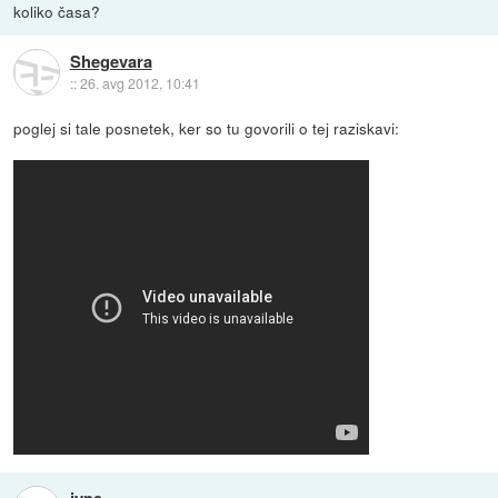
koliko časa?
Shegevara
::
26. avg 2012, 10:41
poglej si tale posnetek, ker so tu govorili o tej raziskavi: