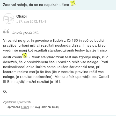
Zato vsi rečejo, da se na napakah učimo
Okapi
::
27. avg 2012, 13:48
Seveda gre do 250.
V resnici ne gre. In govorice o ljudeh z IQ 180 in več so bodisi
pravljice, urbani miti ali rezultati nestandardiziranih testov, ki so
vredni še manj kot rezultati standardiziranih testov (pa že ti niso
dosti vredni
). Vsak standardiziran test ima zgornjo mejo, ki jo
dosežeš, če v predvidenem času pravilno rešiš vse naloge. Proti
neskončnosti lahko limitira samo kakšen šarlatanski test, pri
katerem recimo merijo še čas (če v trenutku pravilno rešiš vse
naloge, je rezultat neskončno). Mensa afaik uporablja test Cattell
III B in najvišji možni rezultat je 161.
O.
Zgodovina sprememb…
spremenil:
Okapi
(
27. avg 2012 ob 13:48
)