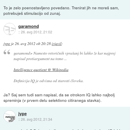
To je zelo poenostavljeno povedano. Trenirat jih ne moreš sam,
potrebuješ stimulacijo od zunaj.
garamond
::
26. avg 2012, 21:02
jype
je
26. avg 2012 ob 20:28
izjavil
:
garamond> Namesto retoričnih vprašanj bi lahko že kar najprej
napisal protiargument na temo ...
Intelligence quotient @ Wikipedia
Definicija IQ je odvisna od starosti človeka.
Ja? Saj sem tudi sam napisal, da se otrokom IQ lahko najbolj
spreminja (v prvem delu selektivno citiranega stavka).
jype
::
26. avg 2012, 21:34