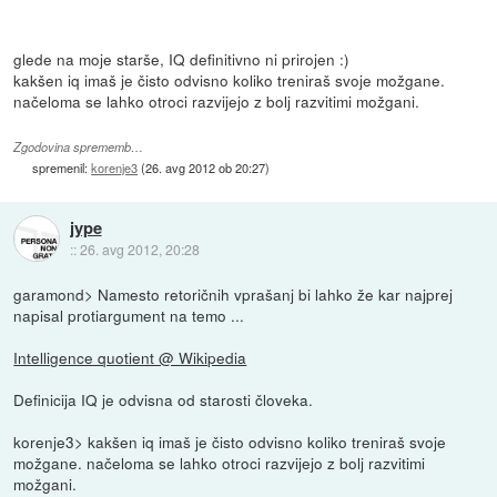
glede na moje starše, IQ definitivno ni prirojen :)
kakšen iq imaš je čisto odvisno koliko treniraš svoje možgane.
načeloma se lahko otroci razvijejo z bolj razvitimi možgani.
Zgodovina sprememb…
spremenil:
korenje3
(
26. avg 2012 ob 20:27
)
jype
::
26. avg 2012, 20:28
garamond> Namesto retoričnih vprašanj bi lahko že kar najprej
napisal protiargument na temo ...
Intelligence quotient @ Wikipedia
Definicija IQ je odvisna od starosti človeka.
korenje3> kakšen iq imaš je čisto odvisno koliko treniraš svoje
možgane. načeloma se lahko otroci razvijejo z bolj razvitimi
možgani.