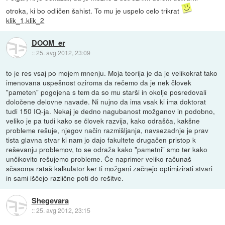
otroka, ki bo odličen šahist. To mu je uspelo celo trikrat
klik_1
,
klik_2
DOOM_er
::
25. avg 2012, 23:09
to je res vsaj po mojem mnenju. Moja teorija je da je velikokrat tako
imenovana uspešnost oziroma da rečemo da je nek človek
"pameten" pogojena s tem da so mu starši in okolje posredovali
določene delovne navade. Ni nujno da ima vsak ki ima doktorat
tudi 150 IQ-ja. Nekaj je dedno nagubanost možganov in podobno,
veliko je pa tudi kako se človek razvija, kako odrašča, kakšne
probleme rešuje, njegov način razmišljanja, navsezadnje je prav
tista glavna stvar ki nam jo dajo fakultete drugačen pristop k
reševanju problemov, to se odraža kako "pametni" smo ter kako
unčikovito rešujemo probleme. Če naprimer veliko računaš
sčasoma rataš kalkulator ker ti možgani začnejo optimizirati stvari
in sami iščejo različne poti do rešitve.
Shegevara
::
25. avg 2012, 23:15