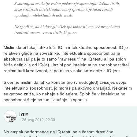
S staranjem se okolje vedno počasneje spreminja. Večina tistih,
ki so v starosti intelektualno manj sposobni, je takih zaradi
upadanja intelektualnih aktivnosti.
Ne zgodi se, da bi dosegli višek sposobnosti, temveč prenehamo
trenirati razum - razen tistih, ki ga ne.
Mislim da bi tukaj lahko ločil IQ in intelektualno sposobnost. IQ je
relativen glede na sovrstnike, intelektualna sposobnost pa je
absolutna (ali pa je to samo "raw result" na IQ testu ali pa sploh
širša definicija od IQ-ja). Jaz bi pod intelektualno sposobnost štel
recimo tudi kreativnost, ki pa nima visoke korelacije z IQ-jem.
Sicer ne mislim da lahko konstantno (v nedogled) zvišuješ svojo
intelektualno sposobnost, jo moraš pa aktivno ohranjati. Nekaterim
se gotovo zniža, ko nehajo s šolanjem. Sploh če v intelektualno
sposobnost štejemo tudi izkušnje in spomin.
jype
::
26. avg 2012, 22:30
No ampak performance na IQ testu se s časom drastično