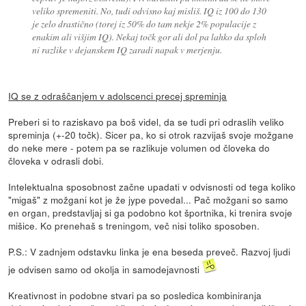
veliko spremeniti. No, tudi odvisno kaj misliš. IQ iz 100 do 130
je zelo drastično (torej iz 50% do tam nekje 2% populacije z
enakim ali višjim IQ). Nekaj točk gor ali dol pa lahko da sploh
ni razlike v dejanskem IQ zaradi napak v merjenju.
IQ se z odraščanjem v adolscenci precej spreminja
Preberi si to raziskavo pa boš videl, da se tudi pri odraslih veliko
spreminja (+-20 točk). Sicer pa, ko si otrok razvijaš svoje možgane
do neke mere - potem pa se razlikuje volumen od človeka do
človeka v odrasli dobi.
Intelektualna sposobnost začne upadati v odvisnosti od tega koliko
"migaš" z možgani kot je že jype povedal... Pač možgani so samo
en organ, predstavljaj si ga podobno kot športnika, ki trenira svoje
mišice. Ko prenehaš s treningom, več nisi toliko sposoben.
P.S.: V zadnjem odstavku linka je ena beseda preveč. Razvoj ljudi
je odvisen samo od okolja in samodejavnosti
Kreativnost in podobne stvari pa so posledica kombiniranja