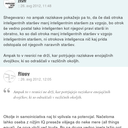
jype
::
26. avg 2012, 11:48
Shegevara> no ampak raziskave pokažejo pa to, da če daš otroka
inteligentnih staršev manj inteligentnim staršem za vzgojo, bo otrok
še vedno postal tako inteligenten kot njegovi pravi starši in
obratno, ko so dali otroka manj inteligentnih staršev v vzgojo
inteligentnim staršem, ni otrokova inteligenca nič kaj prida
odstopala od njegovih naravnih staršev.
Ampak to v resnici ne drži, kar potrjujejo raziskave enojajčnih
dvojčkov, ki so odraščali v različnih okoljih.
Rippy
::
26. avg 2012, 12:05
Ampak to v resnici ne drži, kar potrjujejo raziskave enojajčnih
dvojčkov, ki so odraščali v različnih okoljih.
Okolje in samoiniciativa naj bi vplivala na potencjal. Načeloma
lahko oseba z nižjim IQ preseže višjega do neke mere (all things
equal), če prva vloži več truda. Bo pa druga vedno imela lažjo pot