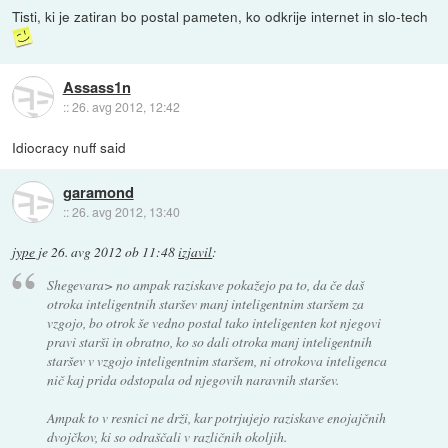
Tisti, ki je zatiran bo postal pameten, ko odkrije internet in slo-tech
Assass1n
::
26. avg 2012, 12:42
Idiocracy nuff said
garamond
::
26. avg 2012, 13:40
jype
je
26. avg 2012 ob 11:48
izjavil
:
Shegevara> no ampak raziskave pokažejo pa to, da če daš
otroka inteligentnih staršev manj inteligentnim staršem za
vzgojo, bo otrok še vedno postal tako inteligenten kot njegovi
pravi starši in obratno, ko so dali otroka manj inteligentnih
staršev v vzgojo inteligentnim staršem, ni otrokova inteligenca
nič kaj prida odstopala od njegovih naravnih staršev.
Ampak to v resnici ne drži, kar potrjujejo raziskave enojajčnih
dvojčkov, ki so odraščali v različnih okoljih.