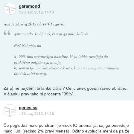
garamond
::
26. avg 2012, 14:10
jype
je
26. avg 2012 ob 14:01
izjavil
:
garamond> Ta članek, ki sem ga polinkal? Ja.
No? Not piše, da
a) 99% ima zagotovljen baseline, ki ga lahko razvijejo do
praktično poljubnega nivoja.
b) sem in tja ima kdo dedno okvaro, ki mu onemogoča normalen
intelektualni razvoj.
Za a) ne najdem, bi lahko citiral? Cel članek govori ravno obratno.
V članku prav tako ni procenta "99%".
genesiss
::
26. avg 2012, 14:15
Če pogledaš malo po strani, je visok IQ anomalija, saj ga poseduje
malo ljudi (recimo 2% pravi Mensa). Očitno evolucija meni da pa že