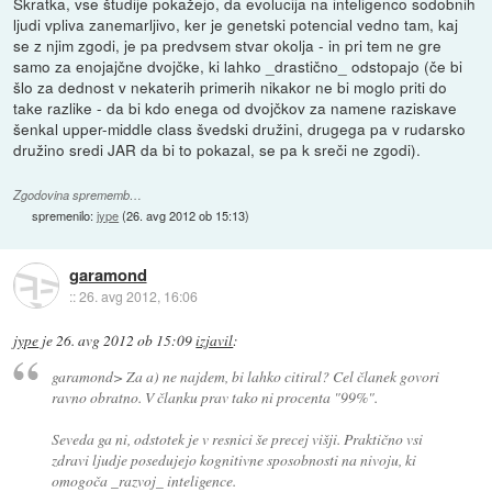
Skratka, vse študije pokažejo, da evolucija na inteligenco sodobnih
ljudi vpliva zanemarljivo, ker je genetski potencial vedno tam, kaj
se z njim zgodi, je pa predvsem stvar okolja - in pri tem ne gre
samo za enojajčne dvojčke, ki lahko _drastično_ odstopajo (če bi
šlo za dednost v nekaterih primerih nikakor ne bi moglo priti do
take razlike - da bi kdo enega od dvojčkov za namene raziskave
šenkal upper-middle class švedski družini, drugega pa v rudarsko
družino sredi JAR da bi to pokazal, se pa k sreči ne zgodi).
Zgodovina sprememb…
spremenilo:
jype
(
26. avg 2012 ob 15:13
)
garamond
::
26. avg 2012, 16:06
jype
je
26. avg 2012 ob 15:09
izjavil
:
garamond> Za a) ne najdem, bi lahko citiral? Cel članek govori
ravno obratno. V članku prav tako ni procenta "99%".
Seveda ga ni, odstotek je v resnici še precej višji. Praktično vsi
zdravi ljudje posedujejo kognitivne sposobnosti na nivoju, ki
omogoča _razvoj_ inteligence.