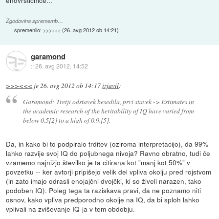
enovrstičnice...
Zgodovina sprememb…
spremenilo:
>>><<<
(
26. avg 2012 ob 14:21
)
garamond
::
26. avg 2012, 14:52
>>><<<
je
26. avg 2012 ob 14:17
izjavil
:
Garamond: Tretji odstavek besedila, prvi stavek -> Estimates in
the academic research of the heritability of IQ have varied from
below 0.5[2] to a high of 0.9.[5].
Da, in kako bi to podpiralo trditev (oziroma interpretacijo), da 99%
lahko razvije svoj IQ do poljubnega nivoja? Ravno obratno, tudi če
vzamemo najnižjo številko je ta citirana kot "manj kot 50%" v
povzetku -- ker avtorji pripišejo velik del vpliva okolju pred rojstvom
(in zato imajo odrasli enojajčni dvojčki, ki so živeli narazen, tako
podoben IQ). Poleg tega ta raziskava pravi, da ne poznamo niti
osnov, kako vpliva predporodno okolje na IQ, da bi sploh lahko
vplivali na zviševanje IQ-ja v tem obdobju.