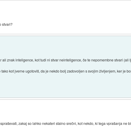
o stvari?
 ali znak inteligence, kot tudi ni stvar neinteligence, če te nepomembne stvari (ali 
tako kot jverne ugotoviš, da je nekdo bolj zadovoljen s svojim življenjem, ker je bo
e spraševati, zakaj so lahko nekateri stalno srečni, kot nekdo, ki tega vprašanja ne bi