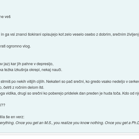
 ne veš
in ga vsi znanci šokirani opisujejo kot zelo veselo osebo z dobrim, srečnim življen
grati ogromno vlog.
v jaz) kar jih pahne v depresijo,
ka težka izkušnja okrepi, nekaj nauči.
 strmiš po nekih višjih cijlih. Nekateri so pač srečni, ko gredo vsako nedeljo v cerke
o, četrti z ročnim delom itd.
ga vidika, drugi so srečni ko poberejo pridelek dan preden je huda toča. Kdo od nju
ni??
la še en verz:
erything. Once you get an M.S., you realize you know nothing. Once you get a Ph.D