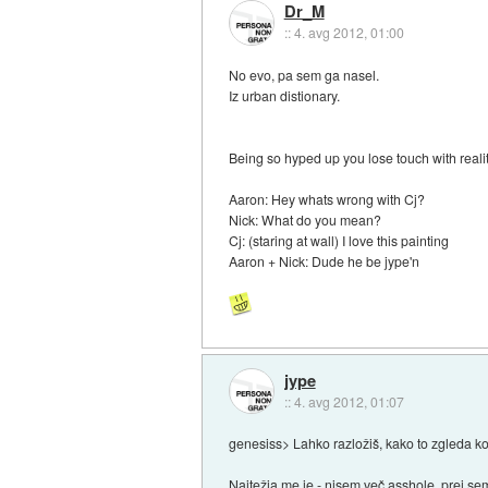
Dr_M
::
4. avg 2012, 01:00
No evo, pa sem ga nasel.
Iz urban distionary.
Being so hyped up you lose touch with realit
Aaron: Hey whats wrong with Cj?
Nick: What do you mean?
Cj: (staring at wall) I love this painting
Aaron + Nick: Dude he be jype'n
jype
::
4. avg 2012, 01:07
genesiss> Lahko razložiš, kako to zgleda ko t
Najtežja me je - nisem več asshole, prej sem