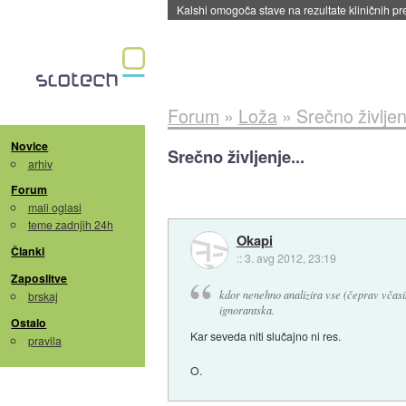
Sandisk že prodal več kot polovico SSD-jev za 
Forum
»
Loža
»
Srečno življenj
Novice
Srečno življenje...
arhiv
Forum
mali oglasi
teme zadnjih 24h
Okapi
Članki
::
3. avg 2012, 23:19
Zaposlitve
kdor nenehno analizira vse (čeprav včasih n
brskaj
ignorantska.
Ostalo
Kar seveda niti slučajno ni res.
pravila
O.