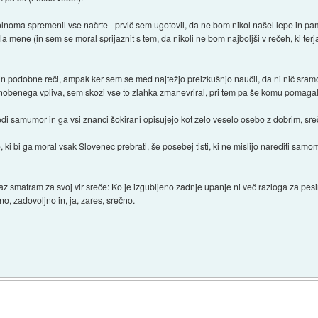
noma spremenil vse načrte - prvič sem ugotovil, da ne bom nikol našel lepe in pamet
šla mene (in sem se moral sprijaznit s tem, da nikoli ne bom najboljši v rečeh, ki ter
ji in podobne reči, ampak ker sem se med najtežjo preizkušnjo naučil, da ni nič sram
nobenega vpliva, sem skozi vse to zlahka zmanevriral, pri tem pa še komu pomagal 
di samumor in ga vsi znanci šokirani opisujejo kot zelo veselo osebo z dobrim, sre
, ki bi ga moral vsak Slovenec prebrati, še posebej tisti, ki ne mislijo narediti sam
kar jaz smatram za svoj vir sreče: Ko je izgubljeno zadnje upanje ni več razloga za
rno, zadovoljno in, ja, zares, srečno.