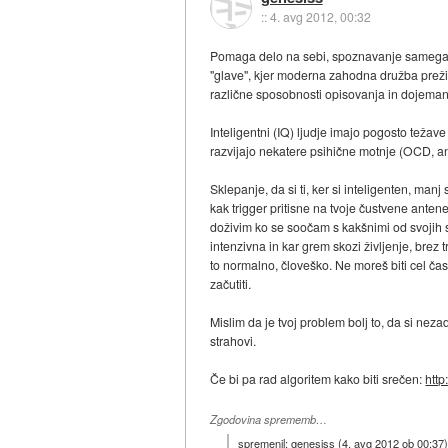
::
4. avg 2012, 00:32
Pomaga delo na sebi, spoznavanje samega se
"glave", kjer moderna zahodna družba preživi
različne sposobnosti opisovanja in dojeman
Inteligentni (IQ) ljudje imajo pogosto težav
razvijajo nekatere psihične motnje (OCD, an
Sklepanje, da si ti, ker si inteligenten, ma
kak trigger pritisne na tvoje čustvene anten
doživim ko se soočam s kakšnimi od svojih s
intenzivna in kar grem skozi življenje, brez t
to normalno, človeško. Ne moreš biti cel ča
začutiti.
Mislim da je tvoj problem bolj to, da si nez
strahovi.
Če bi pa rad algoritem kako biti srečen:
http
Zgodovina sprememb…
spremenil:
genesiss
(
4. avg 2012 ob 00:37