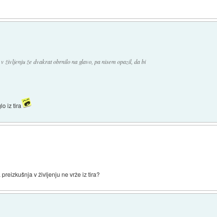
i v življenju že dvakrat obrnilo na glavo, pa nisem opazil, da bi
lo iz tira
preizkušnja v življenju ne vrže iz tira?