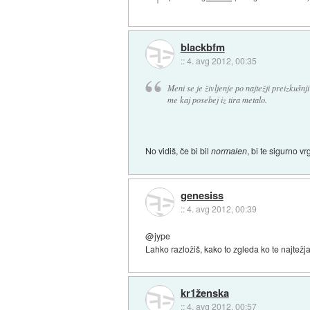
blackbfm
::
4. avg 2012, 00:35
Meni se je življenje po najtežji preizkušnj
me kaj posebej iz tira metalo.
No vidiš, če bi bil
normalen
, bi te sigurno vrg
genesiss
::
4. avg 2012, 00:39
@jype
Lahko razložiš, kako to zgleda ko te najtežja 
kr1ženska
::
4. avg 2012, 00:57