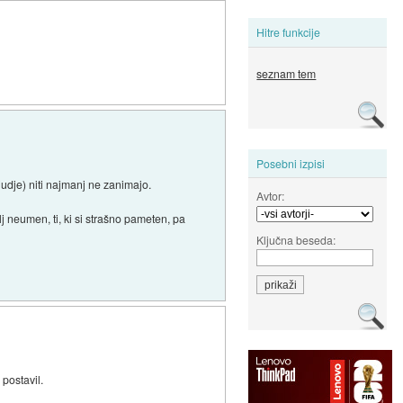
Hitre funkcije
seznam tem
Posebni izpisi
ljudje) niti najmanj ne zanimajo.
Avtor:
lj neumen, ti, ki si strašno pameten, pa
Ključna beseda:
 postavil.