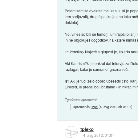
Potem sem še dvakrat imel zasuk, ki je popol
tem sprijaznil), drugič pa, ko je ena taka na
dekletu).
No, vmes so bili še tumorji, umirajoči bližn
in ne objokuješ dogodkov, na katere nimaš 
kr1ženska> Največja glupost je, ko kdo nare
Aki Kaurism?ki je enkrat dal intervju za Delo
razlagat, kako je samomor grozna reč.
Isti Aki je tudi zelo dobro ubesedil tisto, 
Limited, le precej bolj brutalno - in hkrati mi
Zgodovina sprememb…
spremenilo:
jype
(
4. avg 2012 ob 01:07
)
tpleko
::
4. avg 2012, 01:07