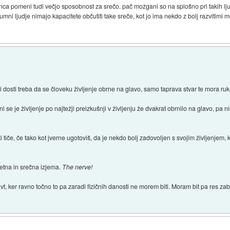
enca pomeni tudi večjo sposobnost za srečo. pač možgani so na splošno pri takih ljud
eumni ljudje nimajo kapacitete občutiti take sreče, kot jo ima nekdo z bolj razvitim
i dosti treba da se človeku življenje obrne na glavo, samo taprava stvar te mora rukn
Meni se je življenje po najtežji preizkušnji v življenju že dvakrat obrnilo na glavo, pa 
če, če tako kot jverne ugotoviš, da je nekdo bolj zadovoljen s svojim življenjem, ker
etna in srečna izjema.
The nerve!
navt, ker ravno točno to pa zaradi fizičnih danosti ne morem biti. Moram bit pa res zabit