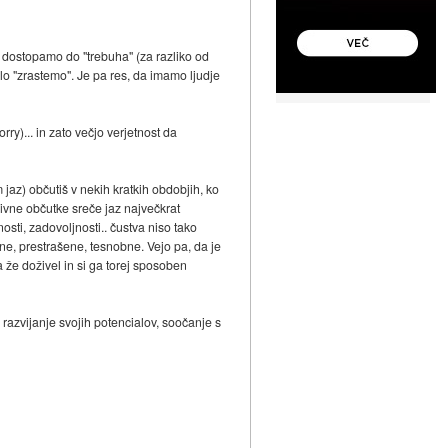
 dostopamo do "trebuha" (za razliko od
lo "zrastemo". Je pa res, da imamo ljudje
y)... in zato večjo verjetnost da
 jaz) občutiš v nekih kratkih obdobjih, ko
zivne občutke sreče jaz največkrat
sti, zadovoljnosti.. čustva niso tako
ostne, prestrašene, tesnobne. Vejo pa, da je
 že doživel in si ga torej sposoben
 razvijanje svojih potencialov, soočanje s