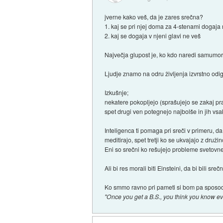
jverne kako veš, da je zares srečna?
1. kaj se pri njej doma za 4-stenami dogaja
2. kaj se dogaja v njeni glavi ne veš
Največja glupost je, ko kdo naredi samumor 
Ljudje znamo na odru življenja izvrstno odi
Izkušnje;
nekatere pokopljejo (sprašujejo se zakaj pra
spet drugi ven potegnejo najbolše in jih vsa
Inteligenca ti pomaga pri sreči v primeru, da
meditirajo, spet tretji ko se ukvajajo z družin
Eni so srečni ko rešujejo probleme svetovne
Ali bi res morali biti Einsteini, da bi bili sreč
Ko smmo ravno pri pameti si bom pa sposodi
"Once you get a B.S., you think you know ev