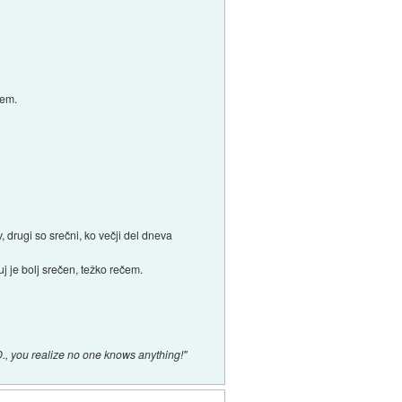
jem.
v, drugi so srečni, ko večji del dneva
j je bolj srečen, težko rečem.
., you realize no one knows anything!"