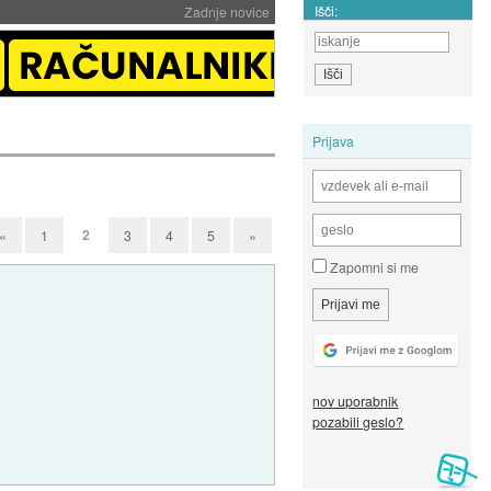
Išči:
Zadnje novice
Prijava
2
«
1
3
4
5
»
Zapomni si me
nov uporabnik
pozabili geslo?