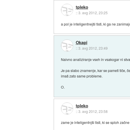
tpleko
::
3. avg 2012, 23:25
a pol je inteligentnejši tisti, ki ga ne zanimaj
Okapi
::
3. avg 2012, 23:49
Naivno analiziranje vseh in vsakogar ni stvar
Je pa slabo znamenje, kar se pameti tiče, če 
imaš zato same probleme.
O.
tpleko
::
3. avg 2012, 23:58
zame je inteligentnjši tisti, ki se sploh začn