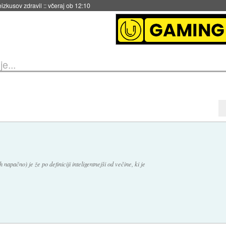
naslednji dve leti
::
včeraj ob 11:37
e...
apačno) je že po definiciji inteligentnejši od večine, ki je