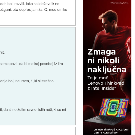
eh bolj razviti. tako kot deževnik ne
i možgani. btw depresija niža IQ, medtem ko
it.
nisem opazil, da bi me kaj posebej iz tira
 je bolj neumen, ti, ki si strašno
, da si ne želim ravno tistih reči, ki so mi