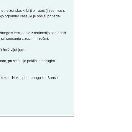
ne ženske, ki bi ji bil všeč (in sem se s
jajo ogromno časa, ki je poslej pripadal
otnega v tem, da se z realnostjo sprijazniš
pri soočanju z zoprnimi rečmi.
čnim življenjem.
omora, pa se čutijo poklicane drugim
 pesimizem. Nekaj podobnega kot Sunset