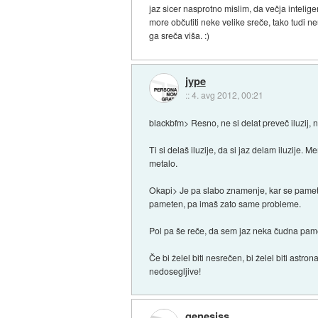
jaz sicer nasprotno mislim, da večja intelig
more občutiti neke velike sreče, tako tudi n
ga sreča viša. :)
jype
::
4. avg 2012, 00:21
blackbfm> Resno, ne si delat preveč iluzij, n
Ti si delaš iluzije, da si jaz delam iluzije. 
metalo.
Okapi> Je pa slabo znamenje, kar se pameti ti
pameten, pa imaš zato same probleme.
Pol pa še reče, da sem jaz neka čudna pam
Če bi želel biti nesrečen, bi želel biti astro
nedosegljive!
genesiss