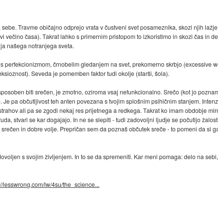
be. Travme običajno odprejo vrata v čustveni svet posameznika, skozi njih lažje
 večino časa). Takrat lahko s primernim pristopom to izkoristimo in skozi čas in de
ja našega notranjega sveta.
e s perfekcionizmom, črnobelim gledanjem na svet, prekomerno skrbjo (excessive worr
ksioznost). Seveda je pomemben faktor tudi okolje (starši, šola).
nj sposoben biti srečen, je zmotno, oziroma vsaj nefunkcionalno. Srečo (kot jo poznam
e. Je pa občutljivost teh anten povezana s tvojim splošnim psihičnim stanjem. Inten
trahov ali pa se zgodi nekaj res prijetnega a redkega. Takrat ko imam obdobje mirno
ruda, stvari se kar dogajajo. In ne se slepiti - tudi zadovoljni ljudje se počutijo žal
s srečen in dobre volje. Prepričan sem da poznaš občutek sreče - to pomeni da si ga
adovoljen s svojim življenjem. In to se da spremeniti. Kar meni pomaga: delo na sebi,
://lesswrong.com/lw/4su/the_science...
)