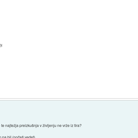
y.
e najtežja preizkušnja v življenju ne vrže iz tira?
 pa bil (nočeš vedet).