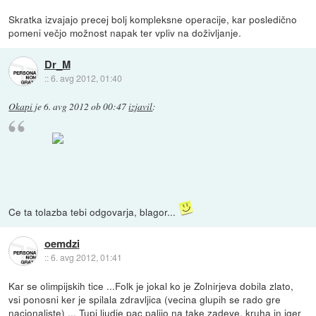
Skratka izvajajo precej bolj kompleksne operacije, kar posledično
pomeni večjo možnost napak ter vpliv na doživljanje.
Dr_M
::
6. avg 2012, 01:40
Okapi
je
6. avg 2012 ob 00:47
izjavil
:
Ce ta tolazba tebi odgovarja, blagor...
oemdzi
::
6. avg 2012, 01:41
Kar se olimpijskih tice ...Folk je jokal ko je Zolnirjeva dobila zlato,
vsi ponosni ker je spilala zdravljica (vecina glupih se rado gre
nacionaliste) ... Tupi ljudje pac palijo na take zadeve, kruha in iger