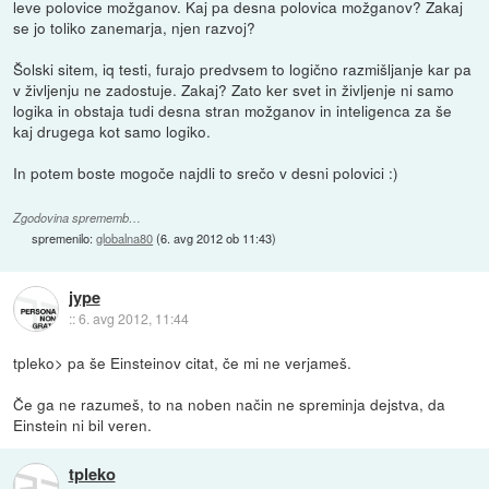
leve polovice možganov. Kaj pa desna polovica možganov? Zakaj
se jo toliko zanemarja, njen razvoj?
Šolski sitem, iq testi, furajo predvsem to logično razmišljanje kar pa
v življenju ne zadostuje. Zakaj? Zato ker svet in življenje ni samo
logika in obstaja tudi desna stran možganov in inteligenca za še
kaj drugega kot samo logiko.
In potem boste mogoče najdli to srečo v desni polovici :)
Zgodovina sprememb…
spremenilo:
globalna80
(
6. avg 2012 ob 11:43
)
jype
::
6. avg 2012, 11:44
tpleko> pa še Einsteinov citat, če mi ne verjameš.
Če ga ne razumeš, to na noben način ne spreminja dejstva, da
Einstein ni bil veren.
tpleko