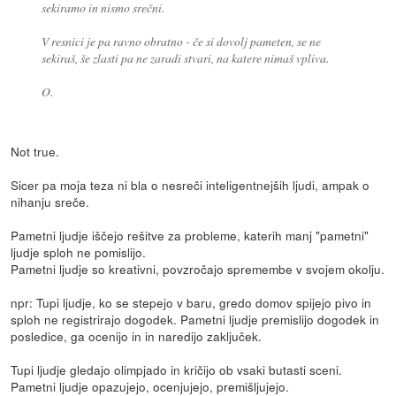
sekiramo in nismo srečni.
V resnici je pa ravno obratno - če si dovolj pameten, se ne
sekiraš, še zlasti pa ne zaradi stvari, na katere nimaš vpliva.
O.
Not true.
Sicer pa moja teza ni bla o nesreči inteligentnejših ljudi, ampak o
nihanju sreče.
Pametni ljudje iščejo rešitve za probleme, katerih manj "pametni"
ljudje sploh ne pomislijo.
Pametni ljudje so kreativni, povzročajo spremembe v svojem okolju.
npr: Tupi ljudje, ko se stepejo v baru, gredo domov spijejo pivo in
sploh ne registrirajo dogodek. Pametni ljudje premislijo dogodek in
posledice, ga ocenijo in in naredijo zaključek.
Tupi ljudje gledajo olimpjado in kričijo ob vsaki butasti sceni.
Pametni ljudje opazujejo, ocenjujejo, premišljujejo.