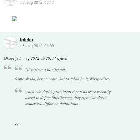
::
6. avg 2012, 00:47
tpleko
::
6. avg 2012, 01:09
Okapi
je
5. avg 2012 ob 20:34
izjavil
:
Govorimo o inteligenci,
Samo škoda, ker ne vemo, kaj to sploh je. Iz Wikipedije:
when two dozen prominent theorists were recently
asked to define intelligence, they gave two dozen,
somewhat different, definitions
O.