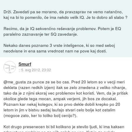
Drži. Zavedati pa se moramo, da pravzaprav ne vemo natančno,
kaj na bi to pomenilo, če ima nekdo velik IQ. Je to dobro ali slabo ?
Recimo, da je IQ sekvenčno reševanje problemov. Potem je EQ
paralelno zaznavanje ter SQ zavedanje.
Nekako danes poznamo 3 vrste inteligence, ki so med seboj
neodvisne in ena sama vrednost nam ne pove kaj dosti.
Smurf
::
5. avg 2012, 23:32
@me_gusta za punce ze se bo cas. Pred 20 letom so v vecji meri
dekleta (razen redkih izjem) itak se zelo zmedena z veliko nihanje,
tako da je z njimi skoraj vec problemov kot koristi. Vem, da je pritisk
okolice glede tega mocan, ampak verjemi, jih bos ze docakal.
Poznam kar nekaj kolegov, ki so prvo dekle dobili krepko po 20
letom in jim v bistvu sedaj laufajo stvari celo bolje kot ostalim
(mogoce zato, ker to toliko bolj cenijo?).
Kot drugo presenecen bi bil koliksno je stevilo ljudi, ki ima kaksen