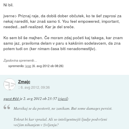
Ni bil.
jverne> Priznaj raje, da dobiš dober občutek, ko te šef zaprosi za
nekaj narediti, kar znaš samo ti. You feel empowered, important,
needed...self-realized. Kar je del sreče.
Ko sem bil še majhen. Če moram zdaj početi kaj takega, kar znam
samo jaz, praviloma delam v paru s kakšnim sodelavcem, da zna
potem tudi on (ker nimam časa biti nenadomestljiv).
Zgodovina sprememb…
spremenilo:
jype
(
6. avg 2012 ob 08:26
)
Zmajc
::
6. avg 2012, 09:36
guest #44
je
2. avg 2012 ob 23:57
izjavil
:
Marsikaj se da postorit, ne zanikam. But some damages persist.
Tokrat bi kar vprašal. Ali so inteligentnejši ljudje podvrženi
večjim nihanjem v življenju?