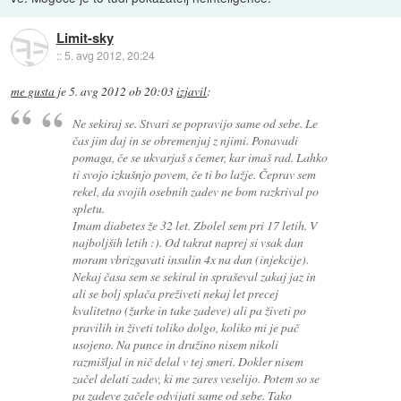
Limit-sky
::
5. avg 2012, 20:24
me gusta
je
5. avg 2012 ob 20:03
izjavil
:
Ne sekiraj se. Stvari se popravijo same od sebe. Le
čas jim daj in se obremenjuj z njimi. Ponavadi
pomaga, če se ukvarjaš s čemer, kar imaš rad. Lahko
ti svojo izkušnjo povem, če ti bo lažje. Čeprav sem
rekel, da svojih osebnih zadev ne bom razkrival po
spletu.
Imam diabetes že 32 let. Zbolel sem pri 17 letih. V
najboljših letih :). Od takrat naprej si vsak dan
moram vbrizgavati insulin 4x na dan (injekcije).
Nekaj časa sem se sekiral in spraševal zakaj jaz in
ali se bolj splača preživeti nekaj let precej
kvalitetno (žurke in take zadeve) ali pa živeti po
pravilih in živeti toliko dolgo, koliko mi je pač
usojeno. Na punce in družino nisem nikoli
razmišljal in nič delal v tej smeri. Dokler nisem
začel delati zadev, ki me zares veselijo. Potem so se
pa zadeve začele odvijati same od sebe. Tako