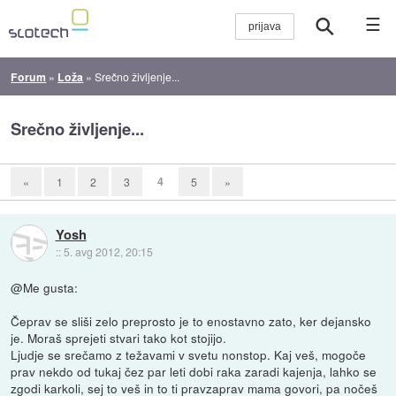
☰
Forum
»
Loža
»
Srečno življenje...
Srečno življenje...
4
«
1
2
3
5
»
Yosh
::
5. avg 2012, 20:15
@Me gusta:
Čeprav se sliši zelo preprosto je to enostavno zato, ker dejansko
je. Moraš sprejeti stvari tako kot stojijo.
Ljudje se srečamo z težavami v svetu nonstop. Kaj veš, mogoče
prav nekdo od tukaj čez par leti dobi raka zaradi kajenja, lahko se
zgodi karkoli, sej to veš in to ti pravzaprav mama govori, pa nočeš