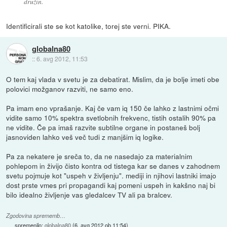
družin.
Identificirali ste se kot katolike, torej ste verni. PIKA.
globalna80
::
6. avg 2012, 11:53
O tem kaj vlada v svetu je za debatirat. Mislim, da je bolje imeti obe
polovici možganov razviti, ne samo eno.
Pa imam eno vprašanje. Kaj če vam iq 150 če lahko z lastnimi očmi
vidite samo 10% spektra svetlobnih frekvenc, tistih ostalih 90% pa
ne vidite. Če pa imaš razvite subtilne organe in postaneš bolj
jasnoviden lahko veš več tudi z manjšim iq logike.
Pa za nekatere je sreča to, da ne nasedajo za materialnim
pohlepom in živijo čisto kontra od tistega kar se danes v zahodnem
svetu pojmuje kot "uspeh v življenju". mediji in njihovi lastniki imajo
dost prste vmes pri propagandi kaj pomeni uspeh in kakšno naj bi
bilo idealno življenje vas gledalcev TV ali pa bralcev.
Zgodovina sprememb…
spremenilo:
globalna80
(
6. avg 2012 ob 11:54
)