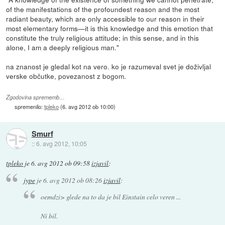
of the manifestations of the profoundest reason and the most
radiant beauty, which are only accessible to our reason in their
most elementary forms—it is this knowledge and this emotion that
constitute the truly religious attitude; in this sense, and in this
alone, I am a deeply religious man."
na znanost je gledal kot na vero. ko je razumeval svet je doživljal
verske občutke, povezanost z bogom.
Zgodovina sprememb…
spremenilo:
tpleko
(
6. avg 2012 ob 10:00
)
Smurf
::
6. avg 2012, 10:05
tpleko
je
6. avg 2012 ob 09:58
izjavil
:
jype
je
6. avg 2012 ob 08:26
izjavil
:
oemdzi> glede na to da je bil Einstain celo veren ...
Ni bil.