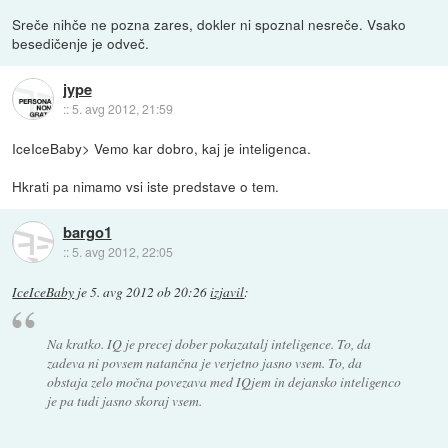
Sreče nihče ne pozna zares, dokler ni spoznal nesreče. Vsako
besedičenje je odveč.
jype
::
5. avg 2012, 21:59
IceIceBaby> Vemo kar dobro, kaj je inteligenca.
Hkrati pa nimamo vsi iste predstave o tem.
bargo1
::
5. avg 2012, 22:05
IceIceBaby
je
5. avg 2012 ob 20:26
izjavil
:
Na kratko. IQ je precej dober pokazatalj inteligence. To, da
zadeva ni povsem natančna je verjetno jasno vsem. To, da
obstaja zelo močna povezava med IQjem in dejansko inteligenco
je pa tudi jasno skoraj vsem.