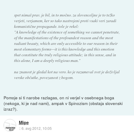
spet nimaš prav. je bil, in to močno. za slovenceljne je to težko
verjeti, verjamem, ker so tako nastrojeni proti vsaki veri zaradi
komunistične propagande. tole je rekel:
"A knowledge of the existence of something we cannot penetrate,
of the manifestations of the profoundest reason and the most
radiant beauty, which are only accessible to our reason in their
most elementary forms—it is this knowledge and this emotion
that constitute the truly religious attitude; in this sense, and in
this alone, I am a deeply religious man."
na znanost je gledal kot na vero. ko je razumeval svet je doživljal
verske občutke, povezanost z bogom.
Pomoje si ti narobe razlagas, on ni verjel v osebnega boga
(nekoga, ki je nad nami), ampak v Spinozism (obstaja slovenski
izraz?).
Mipe
::
6. avg 2012, 10:05