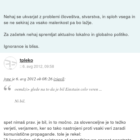
Nehaj se ukvarjat z problemi človeštva, stvarstva, in sploh vsega in
se ne sekiraj za vsako malenkost pa bo lažje.
Za začetek nehaj spremljat aktualno lokalno in globalno politiko.
Ignorance is bliss.
tpleko
::
6. avg 2012, 09:58
jype
je
6. avg 2012 ob 08:26
izjavil
:
oemdzi> glede na to da je bil Einstain celo veren ...
Ni bil.
spet nimaš prav. je bil, in to močno. za slovenceljne je to težko
verjeti, verjamem, ker so tako nastrojeni proti vsaki veri zaradi
komunistične propagande. tole je rekel:
"A knowledge of the existence of something we cannot penetrate,