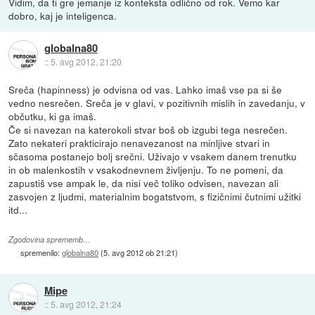
Vidim, da ti gre jemanje iz konteksta odlično od rok. Vemo kar
dobro, kaj je inteligenca.
globalna80
::
5. avg 2012, 21:20
Sreča (hapinness) je odvisna od vas. Lahko imaš vse pa si še
vedno nesrečen. Sreča je v glavi, v pozitivnih mislih in zavedanju, v
občutku, ki ga imaš.
Če si navezan na katerokoli stvar boš ob izgubi tega nesrečen.
Zato nekateri prakticirajo nenavezanost na minljive stvari in
sčasoma postanejo bolj srečni. Uživajo v vsakem danem trenutku
in ob malenkostih v vsakodnevnem življenju. To ne pomeni, da
zapustiš vse ampak le, da nisi več toliko odvisen, navezan ali
zasvojen z ljudmi, materialnim bogatstvom, s fizičnimi čutnimi užitki
itd...
Zgodovina sprememb…
spremenilo:
globalna80
(
5. avg 2012 ob 21:21
)
Mipe
::
5. avg 2012, 21:24