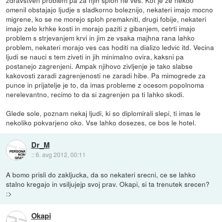
zdravstven problem pa za njih sploh ne ves. Kot je ze nekdo
omenil obstajajo ljudje s sladkorno boleznijo, nekateri imajo mocno
migrene, ko se ne morejo sploh premakniti, drugi fobije, nekateri
imajo zelo krhke kosti in morajo paziti z gibanjem, cetrti imajo
problem s strjevanjem krvi in jim ze vsaka majhna rana lahko
problem, nekateri morajo ves cas hoditi na dializo ledvic itd. Vecina
ljudi se nauci s tem ziveti in jih minimalno ovira, kaksni pa
postanejo zagrenjeni. Ampak njihovo zivljenje je tako slabse
kakovosti zaradi zagrenjenosti ne zaradi hibe. Pa mimogrede za
punce in prijatelje je to, da imas probleme z ocesom popolnoma
nerelevantno, recimo to da si zagrenjen pa ti lahko skodi.
Glede sole, poznam nekaj ljudi, ki so diplomirali slepi, ti imas le
nekoliko pokvarjeno oko. Vse lahko dosezes, ce bos le hotel.
Dr_M
::
6. avg 2012, 00:11
A bomo prisli do zakljucka, da so nekateri srecni, ce se lahko
stalno kregajo in vsiljujejp svoj prav. Okapi, si ta trenutek srecen?
:>
Okapi