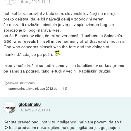
::
6. avg 2012, 11:41
heh kot bi razpravljal z butalcem. slovenski levičarji ne morejo
preko dejstva, da je bil največji genij v zgodovini veren.
še enkrat ti razložim: einstein je verjel v spinozinega bog. za
spinozo je bil bog=narava=vse.
pa še Einsteinov citat, če mi ne verjameš. "I
in Spinoza's
believe
, who reveals himself in the harmony of all that exists, not in a
God
God who concerns himself with the fate and the doings of
mankind." zdaj se pa požri.
mipe v naši družini se tudi imamo vsi za katolične, v cerkev gremo
pa samo za pogreb. tako je tudi v večini "katoliških" družin.
Zgodovina sprememb…
spremenilo:
tpleko
(
6. avg 2012 ob 11:41
)
globalna80
::
6. avg 2012, 11:41
Ker ste preveč padli not v to inteligenco, naj vam povem, da so ti
IQ testi predvsem neke logične naloge, logika pa je zgolj pojem