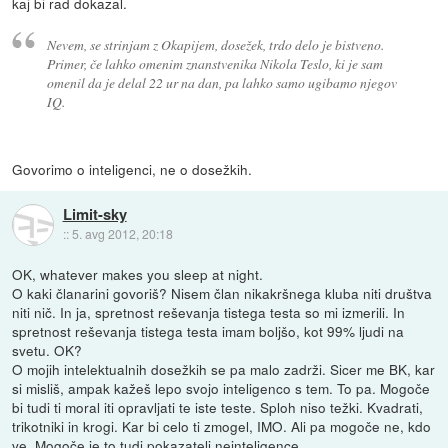
kaj bi rad dokazal.
Nevem, se strinjam z Okapijem, dosežek, trdo delo je bistveno.
Primer, če lahko omenim znanstvenika Nikola Teslo, ki je sam
omenil da je delal 22 ur na dan, pa lahko samo ugibamo njegov
IQ.
Govorimo o inteligenci, ne o dosežkih.
Limit-sky
::
5. avg 2012, 20:18
OK, whatever makes you sleep at night.
O kaki članarini govoriš? Nisem član nikakršnega kluba niti društva
niti nič. In ja, spretnost reševanja tistega testa so mi izmerili. In
spretnost reševanja tistega testa imam boljšo, kot 99% ljudi na
svetu. OK?
O mojih intelektualnih dosežkih se pa malo zadrži. Sicer me BK, kar
si misliš, ampak kažeš lepo svojo inteligenco s tem. To pa. Mogoče
bi tudi ti moral iti opravljati te iste teste. Sploh niso težki. Kvadrati,
trikotniki in krogi. Kar bi celo ti zmogel, IMO. Ali pa mogoče ne, kdo
ve. Mogoče je to tudi pokazatelj neinteligence.