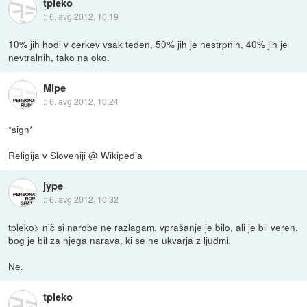
tpleko
::
6. avg 2012, 10:19
10% jih hodi v cerkev vsak teden, 50% jih je nestrpnih, 40% jih je
nevtralnih, tako na oko.
Mipe
::
6. avg 2012, 10:24
*sigh*
Religija v Sloveniji @ Wikipedia
jype
::
6. avg 2012, 10:32
tpleko> nič si narobe ne razlagam. vprašanje je bilo, ali je bil veren.
bog je bil za njega narava, ki se ne ukvarja z ljudmi.
Ne.
tpleko