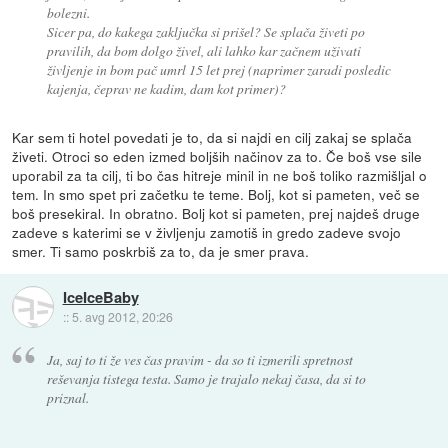
bolezni.
Sicer pa, do kakega zaključka si prišel? Se splača živeti po
pravilih, da bom dolgo živel, ali lahko kar začnem uživati
življenje in bom pač umrl 15 let prej (naprimer zaradi posledic
kajenja, čeprav ne kadim, dam kot primer)?
Kar sem ti hotel povedati je to, da si najdi en cilj zakaj se splača
živeti. Otroci so eden izmed boljših načinov za to. Če boš vse sile
uporabil za ta cilj, ti bo čas hitreje minil in ne boš toliko razmišljal o
tem. In smo spet pri začetku te teme. Bolj, kot si pameten, več se
boš presekiral. In obratno. Bolj kot si pameten, prej najdeš druge
zadeve s katerimi se v življenju zamotiš in gredo zadeve svojo
smer. Ti samo poskrbiš za to, da je smer prava.
IceIceBaby
::
5. avg 2012, 20:26
Ja, saj to ti že ves čas pravim - da so ti izmerili spretnost
reševanja tistega testa. Samo je trajalo nekaj časa, da si to
priznal.