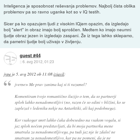
Inteligenca je sposobnost reševanja problemov. Najbolj čista oblika
problemov pa so ravno uganke kot so v IQ testih.
Sicer pa ko opazujem ljudi z visokim IQjem opazim, da izgledajo
bolj "alert" in obraz imajo bolj sproščen. Medtem ko imajo neumni
ljudje obraz jezen in izgledajo zaspani. Že iz tega lahko sklepamo,
da pametni ljudje bolj uživajo v življenju.
guest #44
::
6. avg 2012, 01:23
jype
je
5. avg 2012 ob 11:08
izjavil
:
jverne> Me prav zanima kaj si ti razumel?
Komentiram tvojo romantično iluzijo o tem, da so partnerji
sploh lahko nenadomestljivi (no, razen če so edini v bližini, ko se
zaplezaš v ledeniku nekje na Antarktiki, ali kaj podobnega).
Ker vsakogar smrt lahko čaka dobesedno na vsakem vogalu, si
jaz sploh nočem predstavljati, da bi moja partnerka mene
smatrala za nenadomestljivega, pa tudi jaz nje še zdaleč ne
smatram za nenadomestljivo, kar pa ne pomeni, da je ne