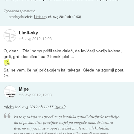
Zgodovina sprememb…
predlagalo izbris:
Limit-sky
(
6. avg 2012 ob 12:03
)
Limit-sky
::
6. avg 2012, 12:03
O, dear... Zdaj bomo prišli tako daleč, da levičarji vozijo kolesa,
grdi, grdi desničarji pa 2 tonski pleh...
Saj ne vem, če naj pričakujem kaj takega. Glede na zgornji post,
že...
Mipe
::
6. avg 2012, 12:03
tpleko
je
6. avg 2012 ob 11:55
izjavil
:
ko te vprašajo se izrečeš se za katolika zaradi družinske tradicije.
da bi pa kdo tiste pravljice verjel pa mogoče samo še tastara
dva. no saj jaz bi se mogoče izrekel za ateista, ali katolika,
vseeno mi je. najbrž zanalašč za katolika zaradi nestrpnih