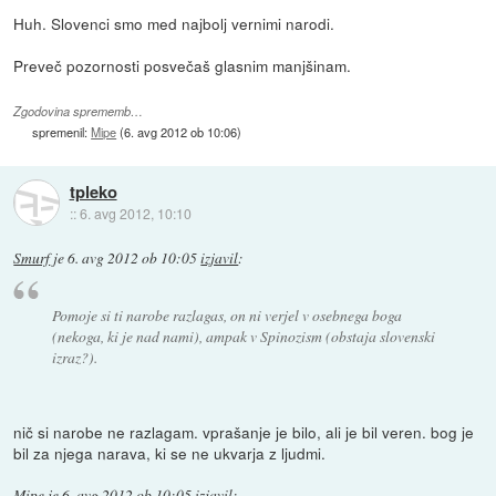
Huh. Slovenci smo med najbolj vernimi narodi.
Preveč pozornosti posvečaš glasnim manjšinam.
Zgodovina sprememb…
spremenil:
Mipe
(
6. avg 2012 ob 10:06
)
tpleko
::
6. avg 2012, 10:10
Smurf
je
6. avg 2012 ob 10:05
izjavil
:
Pomoje si ti narobe razlagas, on ni verjel v osebnega boga
(nekoga, ki je nad nami), ampak v Spinozism (obstaja slovenski
izraz?).
nič si narobe ne razlagam. vprašanje je bilo, ali je bil veren. bog je
bil za njega narava, ki se ne ukvarja z ljudmi.
Mipe
je
6. avg 2012 ob 10:05
izjavil
: