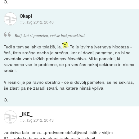
O.
Okapi
::
5. avg 2012, 20:40
Bolj, kot si pameten, več se boš presekiral.
Tudi s tem se lahko tolažiš, ja.
To je izvirna jvernova hipoteza -
češ, tista srečna oseba je srečna, ker ni dovolj pametna, da bi se
zavedala vseh težkih problemov človeštva. Mi ta pametni, ki
razumemo vse te probleme, se pa ves čas nekaj sekiramo in nismo
srečni.
V resnici je pa ravno obratno - če si dovolj pameten, se ne sekiraš,
še zlasti pa ne zaradi stvari, na katere nimaš vpliva.
O.
_IKE_
::
5. avg 2012, 20:43
zanimiva tale tema....predvsem občutljivost tistih z višjim
IQ....zgleda da vam je okapi rahlo na žulj stopil ...