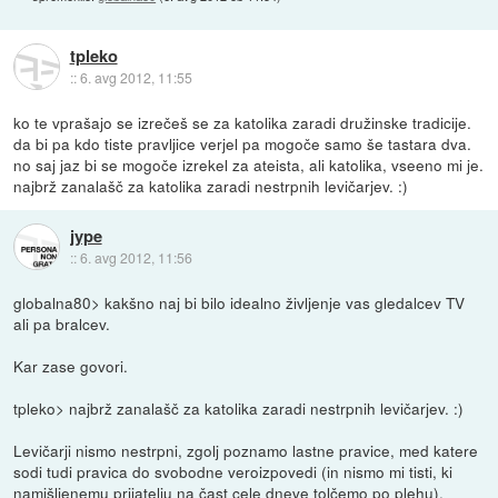
tpleko
::
6. avg 2012, 11:55
ko te vprašajo se izrečeš se za katolika zaradi družinske tradicije.
da bi pa kdo tiste pravljice verjel pa mogoče samo še tastara dva.
no saj jaz bi se mogoče izrekel za ateista, ali katolika, vseeno mi je.
najbrž zanalašč za katolika zaradi nestrpnih levičarjev. :)
jype
::
6. avg 2012, 11:56
globalna80> kakšno naj bi bilo idealno življenje vas gledalcev TV
ali pa bralcev.
Kar zase govori.
tpleko> najbrž zanalašč za katolika zaradi nestrpnih levičarjev. :)
Levičarji nismo nestrpni, zgolj poznamo lastne pravice, med katere
sodi tudi pravica do svobodne veroizpovedi (in nismo mi tisti, ki
namišljenemu prijatelju na čast cele dneve tolčemo po plehu).