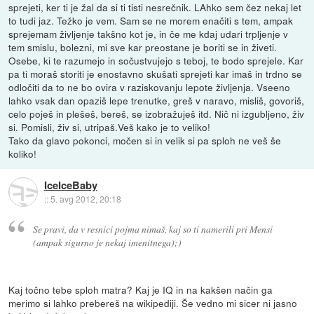
sprejeti, ker ti je žal da si ti tisti nesrečnik. LAhko sem čez nekaj let
to tudi jaz. Težko je vem. Sam se ne morem enačiti s tem, ampak
sprejemam življenje takšno kot je, in če me kdaj udari trpljenje v
tem smislu, bolezni, mi sve kar preostane je boriti se in živeti.
Osebe, ki te razumejo in sočustvujejo s teboj, te bodo sprejele. Kar
pa ti moraš storiti je enostavno skušati sprejeti kar imaš in trdno se
odločiti da to ne bo ovira v raziskovanju lepote življenja. Vseeno
lahko vsak dan opaziš lepe trenutke, greš v naravo, misliš, govoriš,
celo poješ in plešeš, bereš, se izobražuješ itd. Nič ni izgubljeno, živ
si. Pomisli, živ si, utripaš.Veš kako je to veliko!
Tako da glavo pokonci, močen si in velik si pa sploh ne veš še
koliko!
IceIceBaby
::
5. avg 2012, 20:18
Se pravi, da v resnici pojma nimaš, kaj so ti namerili pri Mensi
(ampak sigurno je nekaj imenitnega);)
Kaj točno tebe sploh matra? Kaj je IQ in na kakšen način ga
merimo si lahko prebereš na wikipediji. Še vedno mi sicer ni jasno