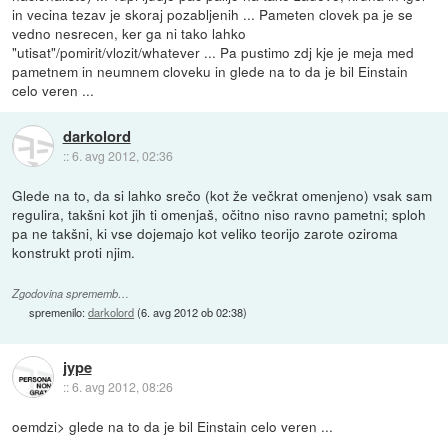
in vecina tezav je skoraj pozabljenih ... Pameten clovek pa je se
vedno nesrecen, ker ga ni tako lahko
"utisat"/pomirit/vlozit/whatever ... Pa pustimo zdj kje je meja med
pametnem in neumnem cloveku in glede na to da je bil Einstain
celo veren ...
darkolord
::
6. avg 2012, 02:36
Glede na to, da si lahko srečo (kot že večkrat omenjeno) vsak sam
regulira, takšni kot jih ti omenjaš, očitno niso ravno pametni; sploh
pa ne takšni, ki vse dojemajo kot veliko teorijo zarote oziroma
konstrukt proti njim.
Zgodovina sprememb…
spremenilo:
darkolord
(
6. avg 2012 ob 02:38
)
jype
::
6. avg 2012, 08:26
oemdzi> glede na to da je bil Einstain celo veren ...