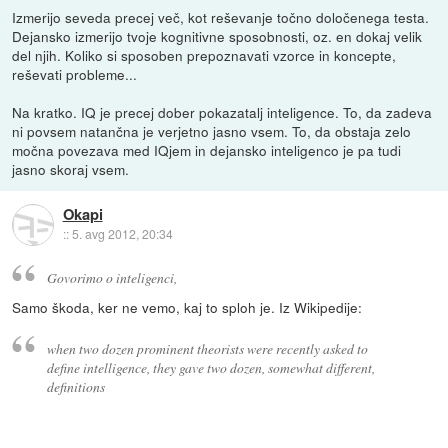
Izmerijo seveda precej več, kot reševanje točno določenega testa.
Dejansko izmerijo tvoje kognitivne sposobnosti, oz. en dokaj velik
del njih. Koliko si sposoben prepoznavati vzorce in koncepte,
reševati probleme...
Na kratko. IQ je precej dober pokazatalj inteligence. To, da zadeva
ni povsem natančna je verjetno jasno vsem. To, da obstaja zelo
močna povezava med IQjem in dejansko inteligenco je pa tudi
jasno skoraj vsem.
Okapi
::
5. avg 2012, 20:34
Govorimo o inteligenci,
Samo škoda, ker ne vemo, kaj to sploh je. Iz Wikipedije:
when two dozen prominent theorists were recently asked to
define intelligence, they gave two dozen, somewhat different,
definitions