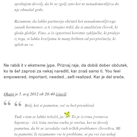
spoštujem dovolj, da bi se zgolj zato ker ni nenadomestljiva do
nje obnašal grdo.
Razumem, da lahko partnerja občutiš kot nenadomestljivega
zaradi hormonov, a ti vztrajno trdiš, da si analitičen človek, ki
gleda globlje. Fino, a če ignoriraš koristne zaključke, ki pridejo
iz tega, si lahko kvečjemu še manj brihten od povprečneža, ki
sploh ne ve.
Ne rabiš it v ekstreme jype. Priznaj raje, da dobiš dober občutek,
ko te šef zaprosi za nekaj narediti, kar znaš samo ti. You feel
empowered, important, needed...self-realized. Kar je del sreče.
Okapi
je
5. avg 2012 ob 20:40
izjavil
:
Bolj, kot si pameten, več se boš presekiral.
Tudi s tem se lahko tolažiš, ja.
To je izvirna jvernova
hipoteza - češ, tista srečna oseba je srečna, ker ni dovolj
pametna, da bi se zavedala vseh težkih problemov človeštva. Mi
ta pametni, ki razumemo vse te probleme, se pa ves čas nekaj