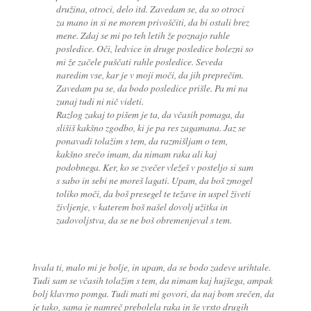
družina, otroci, delo itd. Zavedam se, da so otroci
za mano in si ne morem privoščiti, da bi ostali brez
mene. Zdaj se mi po teh letih že poznajo rahle
posledice. Oči, ledvice in druge posledice bolezni so
mi že začele puščati rahle posledice. Seveda
naredim vse, kar je v moji moči, da jih preprečim.
Zavedam pa se, da bodo posledice prišle. Pa mi na
zunaj tudi ni nič videti.
Razlog zakaj to pišem je ta, da včasih pomaga, da
slišiš kakšno zgodbo, ki je pa res zagamana. Jaz se
ponavadi tolažim s tem, da razmišljam o tem,
kakšno srečo imam, da nimam raka ali kaj
podobnega. Ker, ko se zvečer vležeš v posteljo si sam
s sabo in sebi ne moreš lagati. Upam, da boš zmogel
toliko moči, da boš presegel te težave in uspel živeti
življenje, v katerem boš našel dovolj užitka in
zadovoljstva, da se ne boš obremenjeval s tem.
hvala ti, malo mi je bolje, in upam, da se bodo zadeve urihtale.
Tudi sam se včasih tolažim s tem, da nimam kaj hujšega, ampak
bolj klavrno pomga. Tudi mati mi govori, da naj bom srečen, da
je tako, sama je namreč prebolela raka in še vrsto drugih