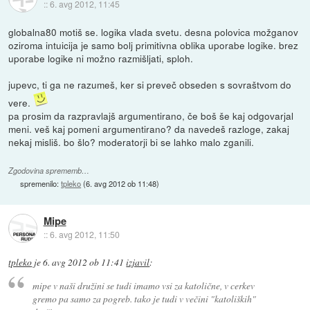
::
6. avg 2012, 11:45
globalna80 motiš se. logika vlada svetu. desna polovica možganov
oziroma intuicija je samo bolj primitivna oblika uporabe logike. brez
uporabe logike ni možno razmišljati, sploh.
jupevc, ti ga ne razumeš, ker si preveč obseden s sovraštvom do
vere.
pa prosim da razpravlajš argumentirano, če boš še kaj odgovarjal
meni. veš kaj pomeni argumentirano? da navedeš razloge, zakaj
nekaj misliš. bo šlo? moderatorji bi se lahko malo zganili.
Zgodovina sprememb…
spremenilo:
tpleko
(
6. avg 2012 ob 11:48
)
Mipe
::
6. avg 2012, 11:50
tpleko
je
6. avg 2012 ob 11:41
izjavil
:
mipe v naši družini se tudi imamo vsi za katolične, v cerkev
gremo pa samo za pogreb. tako je tudi v večini "katoliških"