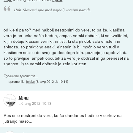
Huh. Slovenci smo med najbolj vernimi narodi.
od kje ti pa to? med najbolj nestrpnimi do vere, to pa že. klasična
vera je na neka način bedna, ampak verski občutki, ki so kvalitetni,
ki jih dobijo klasični verniki, in tisti, ki sta jih dobivala einstein in
spinoza, so praktično enaki. einstein je bil močnio veren tudi v
klasičnem smislu do svojega desetega leta. pozneje je ugotovil, da
so to pravljice. ampak občutek za vero je obdržal in ga prenesel na
znanost. in ta verski občutek je zelo koristen.
Zgodovina sprememb…
spremenilo:
tpleko
(
6. avg 2012 ob 10:14
)
Mipe
::
6. avg 2012, 10:13
Res smo nestrpni do vere, ko še dandanes hodimo v cerkev na
jutranjo mašo...