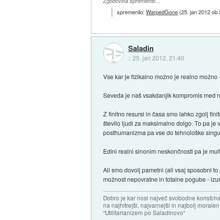
Zgodovina sprememb…
spremenilo:
WarpedGone
(
25. jan 2012 ob
Saladin
::
25. jan 2012, 21:40
Vse kar je fizikalno možno je realno možno 
Seveda je naš vsakdanjik kompromis med na
Z finitno resursi in časa smo lahko zgolj fi
število ljudi za maksimalno dolgo. To pa je 
posthumanizma pa vse do tehnološke singula
Edini realni sinonim neskončnosti pa je multi
Ali smo dovolj pametni (ali vsaj sposobni to
možnost nepovratne in totalne pogube - izumr
Dobro je kar nosi največ svobodne koristi/
na najhitrejši, najvarnejši in najbolj morale
"Utilitarianizem po Saladinovo"