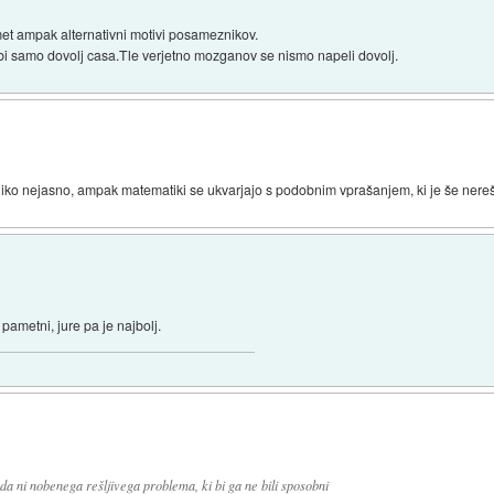
t ampak alternativni motivi posameznikov.
abi samo dovolj casa.Tle verjetno mozganov se nismo napeli dovolj.
oliko nejasno, ampak matematiki se ukvarjajo s podobnim vprašanjem, ki je še nere
 pametni, jure pa je najbolj.
a ni nobenega rešljivega problema, ki bi ga ne bili sposobni