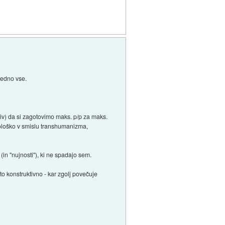
sedno vse.
ativ) da si zagotovimo maks. p/p za maks.
hnološko v smislu transhumanizma,
(in "nujnosti"), ki ne spadajo sem.
to konstruktivno - kar zgolj povečuje