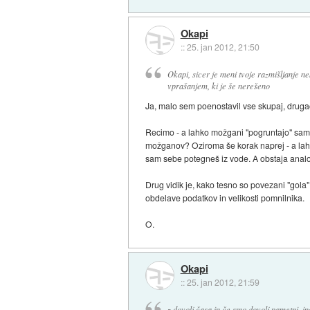
Okapi
::
25. jan 2012, 21:50
Okapi, sicer je meni tvoje razmišljanje 
vprašanjem, ki je še nerešeno
Ja, malo sem poenostavil vse skupaj, drugač
Recimo - a lahko možgani "pogruntajo" sami
možganov? Oziroma še korak naprej - a lahko
sam sebe potegneš iz vode. A obstaja analog
Drug vidik je, kako tesno so povezani "gola"
obdelave podatkov in velikosti pomnilnika.
O.
Okapi
::
25. jan 2012, 21:59
z dovolj časa in če smo dovolj pametni, i