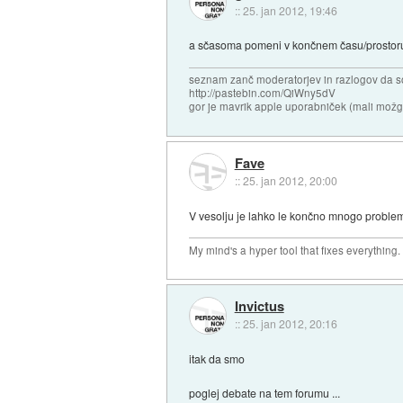
::
25. jan 2012, 19:46
a sčasoma pomeni v končnem času/prostoru 
seznam zanč moderatorjev in razlogov da s
http://pastebin.com/QiWny5dV
gor je mavrik apple uporabniček (mali možga
Fave
::
25. jan 2012, 20:00
V vesolju je lahko le končno mnogo proble
My mind's a hyper tool that fixes everything.
Invictus
::
25. jan 2012, 20:16
itak da smo
poglej debate na tem forumu ...