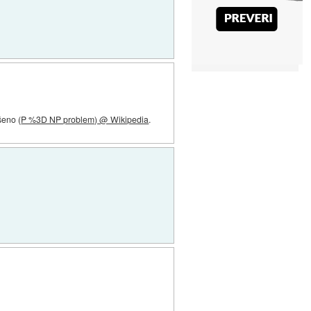
šeno (
P %3D NP problem) @ Wikipedia
.