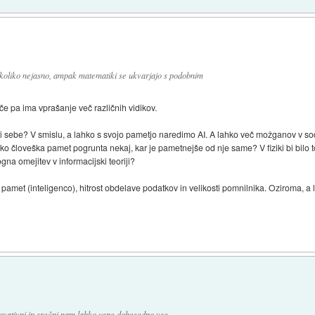
nekoliko nejasno, ampak matematiki se ukvarjajo s podobnim
e pa ima vprašanje več različnih vidikov.
 sebe? V smislu, a lahko s svojo pametjo naredimo AI. A lahko več možganov v so
 človeška pamet pogrunta nekaj, kar je pametnejše od nje same? V fiziki bi bilo to
na omejitev v informacijski teoriji?
 pamet (inteligenco), hitrost obdelave podatkov in velikosti pomnilnika. Oziroma, a 
novativni in srečni nam lahko uspe dobesedno vse.