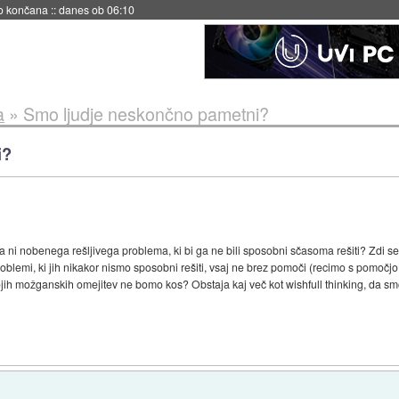
s ob 06:09
a
»
Smo ljudje neskončno pametni?
i?
ni nobenega rešljivega problema, ki bi ga ne bili sposobni sčasoma rešiti? Zdi se m
roblemi, ki jih nikakor nismo sposobni rešiti, vsaj ne brez pomoči (recimo s pomočj
vojih možganskih omejitev ne bomo kos? Obstaja kaj več kot wishfull thinking, da smo