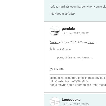
"Life is hard; it's even harder when you're st
http://goo.gl/2YuS2x
gendale
::
25. jan 2012, 20:32
Invictus
je
25. jan 2012 ob 20:16
izjavil
:
itak da smo
poglej debate na tem forumu ...
jype != smo
seznam zanč moderatorjev in razlogov da s
http://pastebin.com/QiWny5dV
gor je mavrik apple uporabniček (mali možga
Looooooka
::
25. jan 2012, 20:35