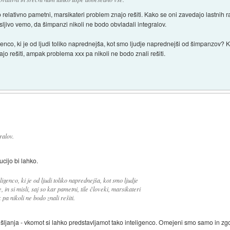
relativno pametni, marsikateri problem znajo rešiti. Kako se oni zavedajo lastnih
sljivo vemo, da šimpanzi nikoli ne bodo obvladali integralov.
genco, ki je od ljudi toliko naprednejša, kot smo ljudje naprednejši od šimpanzov? Ki 
ajo rešiti, ampak problema xxx pa nikoli ne bodo znali rešiti.
ralov.
cijo bi lahko.
ligenco, ki je od ljudi toliko naprednejša, kot smo ljudje
n si misli, saj so kar pametni, tile človeki, marsikateri
a nikoli ne bodo znali rešiti.
šljanja - vkomot si lahko predstavljamot tako inteligenco. Omejeni smo samo in zgo