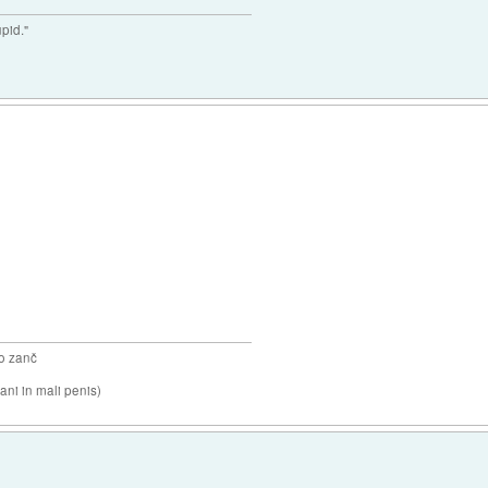
upid."
o zanč
ni in mali penis)