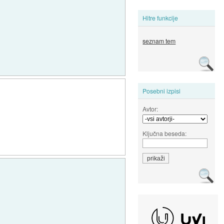
Hitre funkcije
seznam tem
Posebni izpisi
Avtor:
Ključna beseda: