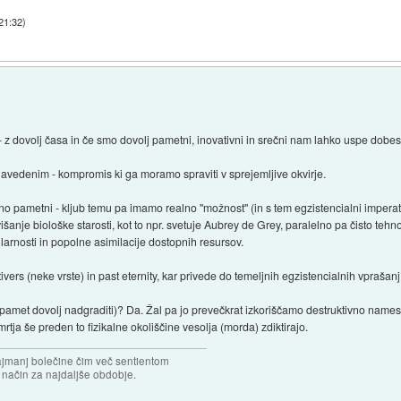
 21:32
)
- z dovolj časa in če smo dovolj pametni, inovativni in srečni nam lahko uspe dobe
vedenim - kompromis ki ga moramo spraviti v sprejemljive okvirje.
nitno pametni - kljub temu pa imamo realno "možnost" (in s tem egzistencialni imper
višanje biološke starosti, kot to npr. svetuje Aubrey de Grey, paralelno pa čisto te
rnosti in popolne asimilacije dostopnih resursov.
vers (neke vrste) in past eternity, kar privede do temeljnih egzistencialnih vprašanj 
 pamet dovolj nadgraditi)? Da. Žal pa jo prevečkrat izkoriščamo destruktivno names
tja še preden to fizikalne okoliščine vesolja (morda) zdiktirajo.
najmanj bolečine čim več sentientom
n način za najdaljše obdobje.