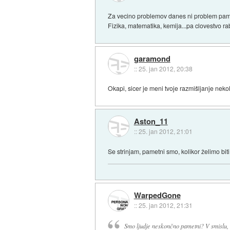
Za vecino problemov danes ni problem pame
Fizika, matematika, kemija...pa clovestvo r
garamond
::
25. jan 2012, 20:38
Okapi, sicer je meni tvoje razmišljanje nek
Aston_11
::
25. jan 2012, 21:01
Se strinjam, pametni smo, kolikor želimo biti
WarpedGone
::
25. jan 2012, 21:31
Smo ljudje neskončno pametni? V smislu, d