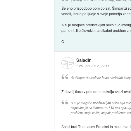
Še eno prispodobo bom opisal. Šimpanzi so 
vedeli, lahko pa ljudje s svojo pametjo zane
A si je mogoče predstavljati neko tujo inteli
pametni, tile človeki, marsikateri problem zn
O.
Saladin
::
25. jan 2012, 22:11
da šimpanzi nikoli ne bodo obvladali integ
Z dovolj časa v primernem okolju skozi evolu
A si je mogoče predstavljati neko tujo inte
naprednejši od šimpanzov? Ki nas opazuje, i
problem znajo rešiti, ampak problema xxx p
Saj si bral Thomasov Protokol in moja razmi