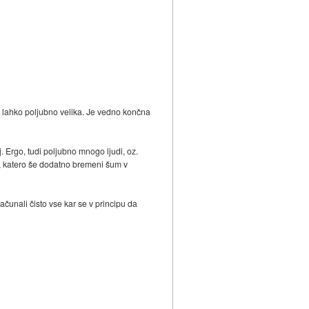
t, lahko poljubno velika. Je vedno končna
. Ergo, tudi poljubno mnogo ljudi, oz.
, katero še dodatno bremeni šum v
čunali čisto vse kar se v principu da