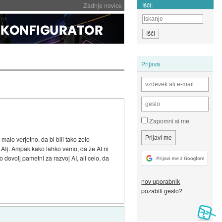
Išči:
Zadnje novice
Prijava
Zapomni si me
alo verjetno, da bi bili tako zelo
o AI). Ampak kako lahko vemo, da že AI ni
 dovolj pametni za razvoj AI, ali celo, da
nov uporabnik
pozabili geslo?