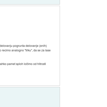
delovanju pogrunta delovanje (enih)
 recimo analogno "triku", da se za lase
lahko pamet sploh ločimo od hitrosti