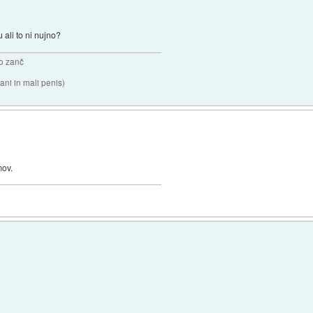
ali to ni nujno?
o zanč
ni in mali penis)
mov.