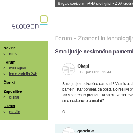
BMW v vozilih začel predvajati reklame
::
dane
Forum
»
Znanost in tehnologij
Novice
Smo ljudje neskončno pametn
arhiv
Forum
Okapi
mali oglasi
::
25. jan 2012, 19:44
teme zadnjih 24h
Članki
Smo ljudje neskončno pametni? V smislu, da 
pametni. Kar pomeni, da obstajajo rešljivi p
Zaposlitve
tak sicer rešljiv problem, ki pa mu zaradi s
brskaj
smo neskončno pametni?
Ostalo
pravila
O.
gendale