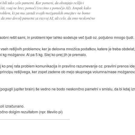
 bili tako zelo pametni. Kar pomeni, da obstajajo rešljivi
ešiti, vsaj ne brez pomoči (recimo s pomočjo AI). Ampak kako
 problem, ki pa mu zaradi svojih možganskih omejitev ne bomo
, da smo dovolj pametni za razvoj AI, ali celo, da smo neskončno
obni rešit sami, in problemi kjer lahko sodeluje več ljudi oz. poljubno mnogo ljudi.
to vseh rešljivih problemov, ker je delovna množica podatkov, katere je treba obdela
i kg možganov. Al pa 5 kg. Slej ko prej jih je premalo.
 ko prej rata problem komunikacija in pravilno razumevanje oz. pravilni prenos idej
v principu rešljivega, ker zopet zadene ob mejo skupnega volumna/mase možganov
gugli jupiter brain) še vedno ne bodo neskončno pametni v smislu, da bi kdaj izra
oli izračunano.
očno dolgim rezultatom (npr. število pi)