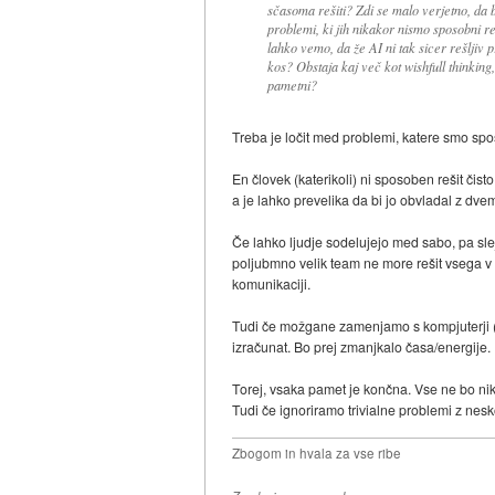
sčasoma rešiti? Zdi se malo verjetno, da bi
problemi, ki jih nikakor nismo sposobni r
lahko vemo, da že AI ni tak sicer rešljiv
kos? Obstaja kaj več kot wishfull thinking
pametni?
Treba je ločit med problemi, katere smo spos
En človek (katerikoli) ni sposoben rešit čis
a je lahko prevelika da bi jo obvladal z dvem
Če lahko ljudje sodelujejo med sabo, pa slej
poljubmno velik team ne more rešit vsega 
komunikaciji.
Tudi če možgane zamenjamo s kompjuterji (po
izračunat. Bo prej zmanjkalo časa/energije.
Torej, vsaka pamet je končna. Vse ne bo nik
Tudi če ignoriramo trivialne problemi z nesk
Zbogom in hvala za vse ribe