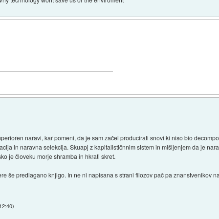
superioren naravi, kar pomeni, da je sam začel producirati snovi ki niso bio deco
acija in naravna selekcija. Skuapj z kapitalističnnim sistem in mišljenjem da je n
sko je človeku morje shramba in hkrati skret.
ere še predlagano knjigo. In ne ni napisana s strani filozov pač pa znanstvenikov na
12:40
)