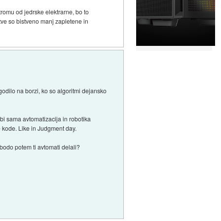
tromu od jedrske elektrarne, bo to
tve so bistveno manj zapletene in
godilo na borzi, ko so algoritmi dejansko
 bi sama avtomatizacija in robotika
ove kode. Like in Judgment day.
a bodo potem ti avtomati delali?