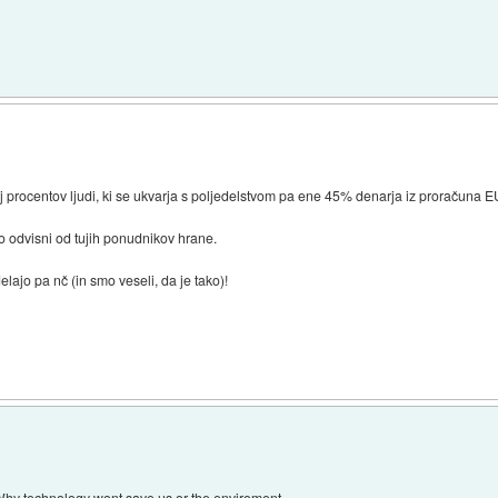
rocentov ljudi, ki se ukvarja s poljedelstvom pa ene 45% denarja iz proračuna EU s
sko odvisni od tujih ponudnikov hrane.
ajo pa nč (in smo veseli, da je tako)!
 Why technology wont save us or the enviroment