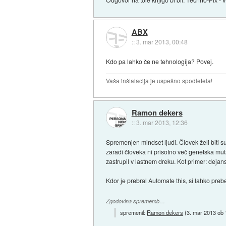
ABX
::
3. mar 2013, 00:48
Kdo pa lahko če ne tehnologija? Povej.
Vaša inštalacija je uspešno spodletela!
Ramon dekers
::
3. mar 2013, 12:36
Spremenjen mindset ljudi. Človek želi biti 
zaradi človeka ni prisotno več genetska mut
zastrupil v lastnem dreku. Kot primer: dejan
Kdor je prebral Automate this, si lahko preb
Zgodovina sprememb…
spremenil:
Ramon dekers
(
3. mar 2013 ob 