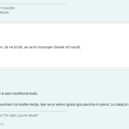
in pazljiv -
 kljuse.
. če ne bi bili, se ne bi novorojen človek nič naučil.
i si sam modificiral kodo.
 evulirani za
hostile
okolje, kjer se je vedno igrala igra plenilca in plena. Le zakaj bi
ut "I'm right, you're dead!"
|-|