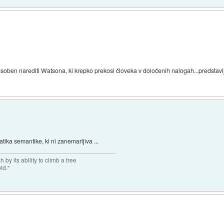
oben narediti Watsona, ki krepko prekosi človeka v določenih nalogah...predstavlj
ika semantike, ki ni zanemarljiva ...
 by its ability to climb a tree
pid."