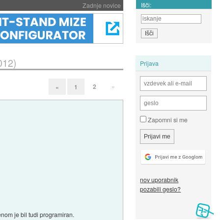
Išči:
Zadnje novice
012)
Prijava
2
»
«
1
Zapomni si me
nov uporabnik
pozabili geslo?
nom je bil tudi programiran.