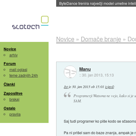
Novice
»
Domače branje
»
Dom
Novice
arhiv
Forum
Manu
mali oglasi
::
30. jan 2013, 15:13
teme zadnjih 24h
Članki
Jst
je
30. jan 2013 ob 15:01
izjavil
:
Zaposlitve
Programerji Watsona ne vejo, kako si je ur
brskaj
SAM.
Ostalo
pravila
Saj tudi programer ko piše kodo se sčasoma 
Pa ni prišel sam do baze znanja, ampak je r