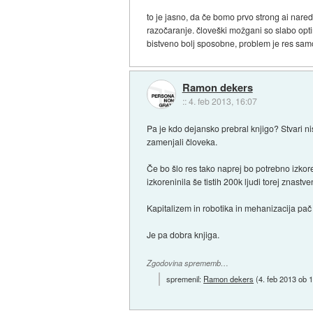
to je jasno, da če bomo prvo strong ai nare
razočaranje. človeški možgani so slabo opti
bistveno bolj sposobne, problem je res samo
Ramon dekers
::
4. feb 2013, 16:07
Pa je kdo dejansko prebral knjigo? Stvari ni
zamenjali človeka.
Če bo šlo res tako naprej bo potrebno izkore
izkoreninila še tistih 200k ljudi torej znastv
Kapitalizem in robotika in mehanizacija pač n
Je pa dobra knjiga.
Zgodovina sprememb…
spremenil:
Ramon dekers
(
4. feb 2013 ob 