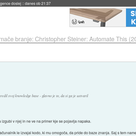
danes ob 21:23
ače branje: Christopher Steiner: Automate This (2
edil svoj knowledge base - glavno je to, da si ga je ustvaril
izgubi v njej in ne ve na primer kje se pojavlja napaka.
ačunalnik le izvajal kodo, ki mu omogoča, da pride do baze znanja. Saj s tem name