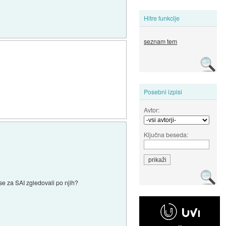
Hitre funkcije
seznam tem
Posebni izpisi
Avtor:
Ključna beseda:
 se za SAI zgledovali po njih?