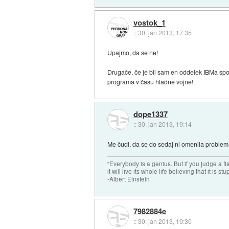
vostok_1
::
30. jan 2013, 17:35
Upajmo, da se ne!
Drugače, če je bil sam en oddelek IBMa spos
programa v času hladne vojne!
dope1337
::
30. jan 2013, 19:14
Me čudi, da se do sedaj ni omenila problemat
"Everybody is a genius. But if you judge a fish
it will live its whole life believing that it is stu
-Albert Einstein
7982884e
::
30. jan 2013, 19:30