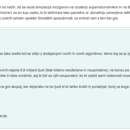
dl na način, da se laufa simulacija možganov na clusterju superračunalnikov in na š
mizirani za en kup zadev, ki bi definirale tako pametno ai. današnje usmerjene reši
 pokriti celoten spekter človeških sposobnosti. za enkrat nam s tem kar gre.
so tako svetle kot se zdijo z dodajanjem novih in novih algoritmov. Vemo kaj se je z
ninit najprej 6.8 miljard ljudi (tiste totalno neizšolane in neuporabne), na koncu pa
enike in bele ovratniki, saj bi bili za njih neuporabni, ko bi začeli sami izdelovati n
e gre skupaj, ker dejansko ne bo ljudi ki bi lahko trošili in porabljali, torej za kog
16:08
)