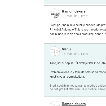
Ramon dekers
::
3. mar 2013, 12:52
Sicer pa, fino bi bilo če bi te zadeve kdo p
Pri knjigi Automate This je res navedeno da 
pač ni hec in to ob enaki produkciji dobrin i
Manu
::
4. mar 2013, 14:29
Tako, kot si napisal. Človek je tisti, ki se 
Problem okolja je v tem, da smo se šli monok
kmetijstvo ali permakultura.
Sredi spečih in nepazljivih je modrec buden 
po poti gre kot hiter konj, ki je prehitel šibko
Ramon dekers