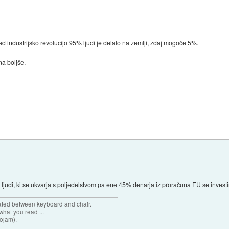
red industrijsko revolucijo 95% ljudi je delalo na zemlji, zdaj mogoče 5%.
na boljše.
judi, ki se ukvarja s poljedelstvom pa ene 45% denarja iz proračuna EU se investir
cated between keyboard and chair.
hat you read ...
sojam).