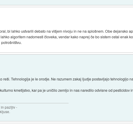
rebral, bi lahko ustvarili debato na višjem nivoju in ne na splošnem. Obe dejansko ap
lahko algoritem nadomesti človeka, vendar kako naprej če bo sistem ostal enak kot j
n potrošništvu.
lahko reši. Tehnologija je le orodje. Ne razumem zakaj ljudje postavljajo tehnologijo 
ulturno kmetijstvo, kar pa je uničilo zemljo in nas naredilo odvisne od pesticidov in
in pazljiv -
 kljuse.