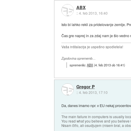
ABX
::
4. feb 2013, 16:40
Isto bi lahko rekli za pridelovanje zemlje. P
Čas gre naprej in za zdaj nam je šlo vedno 
Vaša inštalacija je uspešno spodletela!
Zgodovina sprememb…
spremenilo:
ABX
(
4. feb 2013 ob 16:41
)
Gregor P
::
4. feb 2013, 17:10
Da, danes imamo npr. v EU nekaj procentov l
The main failure in computers is usually lo
You read what you believe and you believe w
Nisam čit'o, ali osudjujem (nisem bral, a ob