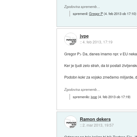
Zgodovina sprememb…
spremenil:
Gregor P
(
4. feb 2013 ob 17:10
)
jype
::
4. feb 2013, 17:19
Gregor P> Da, danes imamo npr. v EU nekaj p
Ker je ljudi zelo strah, da bi postali življen
Podobn kokr za vojsko zmečemo miljarde, del
Zgodovina sprememb…
spremenilo:
jype
(
4. feb 2013 ob 17:19
)
Ramon dekers
::
2. mar 2013, 19:57
Odgovor na tole knjigo bi bil: Techno-Fix -