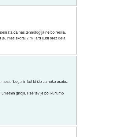
pelirata da nas tehnologija ne bo rešila.
e. Imeti skoraj 7 miljard ljudi brez dela
na mesto 'boga' in kot bi šlo za neko osebo.
 umetnih gnojil. Rešitev je polikulturno