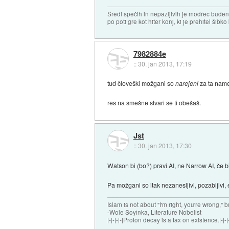
Sredi spečih in nepazljivih je modrec buden 
po poti gre kot hiter konj, ki je prehitel šibko
7982884e
::
30. jan 2013, 17:19
tud človeški možgani so
narejeni
za ta namen
res na smešne stvari se ti obešaš.
Jst
::
30. jan 2013, 17:30
Watson bi (bo?) pravi AI, ne Narrow AI, če b
Pa možgani so itak nezanesljivi, pozabljivi,
Islam is not about "I'm right, you're wrong," b
-Wole Soyinka, Literature Nobelist
|-|-|-|-|Proton decay is a tax on existence.|-|-|-