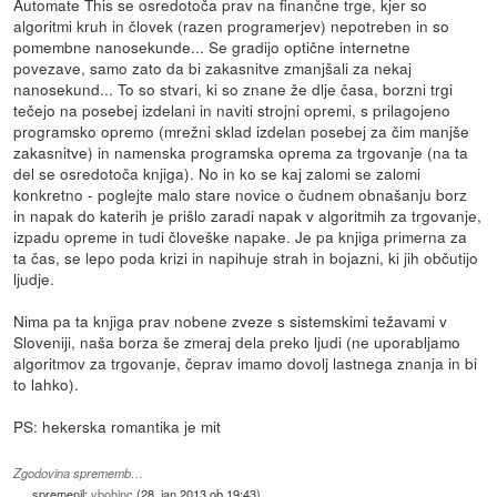
Automate This se osredotoča prav na finančne trge, kjer so
algoritmi kruh in človek (razen programerjev) nepotreben in so
pomembne nanosekunde... Se gradijo optične internetne
povezave, samo zato da bi zakasnitve zmanjšali za nekaj
nanosekund... To so stvari, ki so znane že dlje časa, borzni trgi
tečejo na posebej izdelani in naviti strojni opremi, s prilagojeno
programsko opremo (mrežni sklad izdelan posebej za čim manjše
zakasnitve) in namenska programska oprema za trgovanje (na ta
del se osredotoča knjiga). No in ko se kaj zalomi se zalomi
konkretno - poglejte malo stare novice o čudnem obnašanju borz
in napak do katerih je prišlo zaradi napak v algoritmih za trgovanje,
izpadu opreme in tudi človeške napake. Je pa knjiga primerna za
ta čas, se lepo poda krizi in napihuje strah in bojazni, ki jih občutijo
ljudje.
Nima pa ta knjiga prav nobene zveze s sistemskimi težavami v
Sloveniji, naša borza še zmeraj dela preko ljudi (ne uporabljamo
algoritmov za trgovanje, čeprav imamo dovolj lastnega znanja in bi
to lahko).
PS: hekerska romantika je mit
Zgodovina sprememb…
spremenil:
vbohinc
(
28. jan 2013 ob 19:43
)