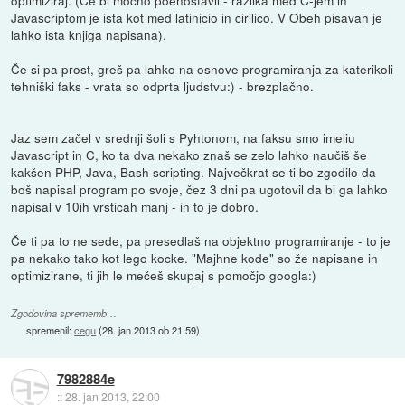
optimiziraj. (Če bi močno poenostavil - razlika med C-jem in
Javascriptom je ista kot med latinicio in cirilico. V Obeh pisavah je
lahko ista knjiga napisana).
Če si pa prost, greš pa lahko na osnove programiranja za katerikoli
tehniški faks - vrata so odprta ljudstvu:) - brezplačno.
Jaz sem začel v srednji šoli s Pyhtonom, na faksu smo imeliu
Javascript in C, ko ta dva nekako znaš se zelo lahko naučiš še
kakšen PHP, Java, Bash scripting. Največkrat se ti bo zgodilo da
boš napisal program po svoje, čez 3 dni pa ugotovil da bi ga lahko
napisal v 10ih vrsticah manj - in to je dobro.
Če ti pa to ne sede, pa presedlaš na objektno programiranje - to je
pa nekako tako kot lego kocke. "Majhne kode" so že napisane in
optimizirane, ti jih le mečeš skupaj s pomočjo googla:)
Zgodovina sprememb…
spremenil:
cegu
(
28. jan 2013 ob 21:59
)
7982884e
::
28. jan 2013, 22:00