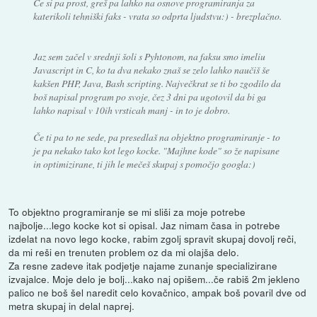
Če si pa prost, greš pa lahko na osnove programiranja za
katerikoli tehniški faks - vrata so odprta ljudstvu:) - brezplačno.
Jaz sem začel v srednji šoli s Pyhtonom, na faksu smo imeliu
Javascript in C, ko ta dva nekako znaš se zelo lahko naučiš še
kakšen PHP, Java, Bash scripting. Največkrat se ti bo zgodilo da
boš napisal program po svoje, čez 3 dni pa ugotovil da bi ga
lahko napisal v 10ih vrsticah manj - in to je dobro.
Če ti pa to ne sede, pa presedlaš na objektno programiranje - to
je pa nekako tako kot lego kocke. "Majhne kode" so že napisane
in optimizirane, ti jih le mečeš skupaj s pomočjo googla:)
To objektno programiranje se mi sliši za moje potrebe
najbolje...lego kocke kot si opisal. Jaz nimam časa in potrebe
izdelat na novo lego kocke, rabim zgolj spravit skupaj dovolj reči,
da mi reši en trenuten problem oz da mi olajša delo.
Za resne zadeve itak podjetje najame zunanje specializirane
izvajalce. Moje delo je bolj...kako naj opišem...če rabiš 2m jekleno
palico ne boš šel naredit celo kovačnico, ampak boš povaril dve od
metra skupaj in delal naprej.