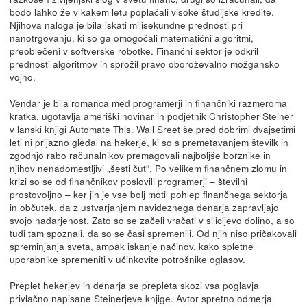
bodo lahko že v kakem letu poplačali visoke študijske kredite.
Njihova naloga je bila iskati milisekundne prednosti pri
nanotrgovanju, ki so ga omogočali matematični algoritmi,
preoblečeni v softverske robotke. Finančni sektor je odkril
prednosti algoritmov in sprožil pravo oboroževalno možgansko
vojno.
Vendar je bila romanca med programerji in finančniki razmeroma
kratka, ugotavlja ameriški novinar in podjetnik Christopher Steiner
v lanski knjigi Automate This. Wall Sreet še pred dobrimi dvajsetimi
leti ni prijazno gledal na hekerje, ki so s premetavanjem številk in
zgodnjo rabo računalnikov premagovali najboljše borznike in
njihov nenadomestljivi „šesti čut“. Po velikem finančnem zlomu in
krizi so se od finančnikov poslovili programerji – številni
prostovoljno – ker jih je vse bolj motil pohlep finančnega sektorja
in občutek, da z ustvarjanjem navideznega denarja zapravljajo
svojo nadarjenost. Zato so se začeli vračati v silicijevo dolino, a so
tudi tam spoznali, da so se časi spremenili. Od njih niso pričakovali
spreminjanja sveta, ampak iskanje načinov, kako spletne
uporabnike spremeniti v učinkovite potrošnike oglasov.
Preplet hekerjev in denarja se prepleta skozi vsa poglavja
privlačno napisane Steinerjeve knjige. Avtor spretno odmerja