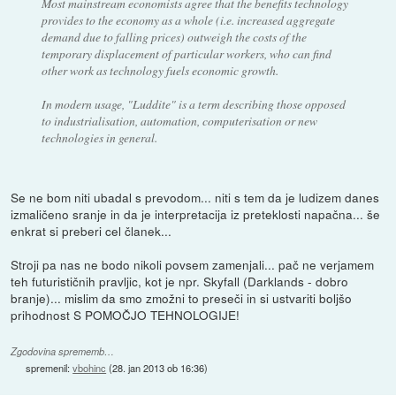
Most mainstream economists agree that the benefits technology
provides to the economy as a whole (i.e. increased aggregate
demand due to falling prices) outweigh the costs of the
temporary displacement of particular workers, who can find
other work as technology fuels economic growth.
In modern usage, "Luddite" is a term describing those opposed
to industrialisation, automation, computerisation or new
technologies in general.
Se ne bom niti ubadal s prevodom... niti s tem da je ludizem danes
izmaličeno sranje in da je interpretacija iz preteklosti napačna... še
enkrat si preberi cel članek...
Stroji pa nas ne bodo nikoli povsem zamenjali... pač ne verjamem
teh futurističnih pravljic, kot je npr. Skyfall (Darklands - dobro
branje)... mislim da smo zmožni to preseči in si ustvariti boljšo
prihodnost S POMOČJO TEHNOLOGIJE!
Zgodovina sprememb…
spremenil:
vbohinc
(
28. jan 2013 ob 16:36
)