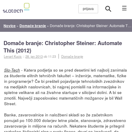
☰
Novice
»
Domače branje
»
Domače branje: Christopher Steiner: Automate This (2012)
Domače branje: Christopher Steiner: Automate
This (2012)
Lenart Kucic
::
28. jan 2013
ob 11:23
Domače branje
- Katera podjetja so se pred desetimi leti najbolj zanimala
Slo-Tech
za študente elitnih tehničnih fakultet – inženirje, matematike, fizike
in programerje? Če bi prešteli pojavljanje tehnoloških zvezdnikov
na medijskih naslovnicah, bi najprej pomislili na informacijske in
spletne velikane ali na živahne startupe v silicijevi dolini. A bi se
zmotili. Največji zaposlovalec matematičnih možganov je bil Wall
Street.
Banke, zavarovalnice in naložbeni skladi so že začetnikom
ponujali po 100.000 dolarjev letne plače, stanovanja, zdravstveno
zavarovanje in milijone na računih. Nekatere študente je pritegnil
razkošen življenjski slog v svetu financ, drugi so izračunali, da