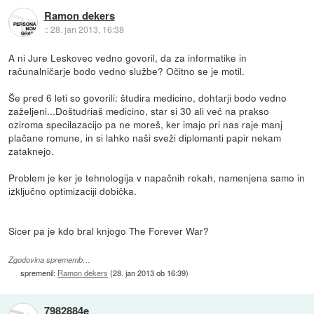
Ramon dekers
::
28. jan 2013, 16:38
A ni Jure Leskovec vedno govoril, da za informatike in
računalničarje bodo vedno službe? Očitno se je motil.
Še pred 6 leti so govorili: študira medicino, dohtarji bodo vedno
zaželjeni...Doštudriaš medicino, star si 30 ali več na prakso
oziroma specilazacijo pa ne moreš, ker imajo pri nas raje manj
plačane romune, in si lahko naši sveži diplomanti papir nekam
zataknejo.
Problem je ker je tehnologija v napačnih rokah, namenjena samo in
izključno optimizaciji dobička.
Sicer pa je kdo bral knjogo The Forever War?
Zgodovina sprememb…
spremenil:
Ramon dekers
(
28. jan 2013 ob 16:39
)
7982884e