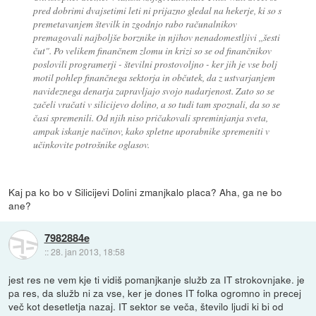
pred dobrimi dvajsetimi leti ni prijazno gledal na hekerje, ki so s
premetavanjem številk in zgodnjo rabo računalnikov
premagovali najboljše borznike in njihov nenadomestljivi ,,šesti
čut". Po velikem finančnem zlomu in krizi so se od finančnikov
poslovili programerji - številni prostovoljno - ker jih je vse bolj
motil pohlep finančnega sektorja in občutek, da z ustvarjanjem
navideznega denarja zapravljajo svojo nadarjenost. Zato so se
začeli vračati v silicijevo dolino, a so tudi tam spoznali, da so se
časi spremenili. Od njih niso pričakovali spreminjanja sveta,
ampak iskanje načinov, kako spletne uporabnike spremeniti v
učinkovite potrošnike oglasov.
Kaj pa ko bo v Silicijevi Dolini zmanjkalo placa? Aha, ga ne bo
ane?
7982884e
::
28. jan 2013, 18:58
jest res ne vem kje ti vidiš pomanjkanje služb za IT strokovnjake. je
pa res, da služb ni za vse, ker je dones IT folka ogromno in precej
več kot desetletja nazaj. IT sektor se veča, število ljudi ki bi od