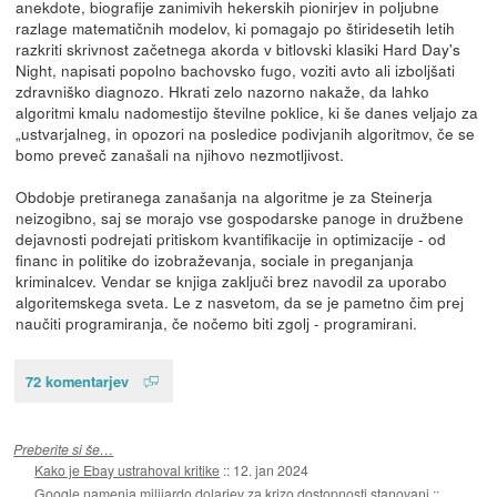
anekdote, biografije zanimivih hekerskih pionirjev in poljubne
razlage matematičnih modelov, ki pomagajo po štiridesetih letih
razkriti skrivnost začetnega akorda v bitlovski klasiki Hard Day's
Night, napisati popolno bachovsko fugo, voziti avto ali izboljšati
zdravniško diagnozo. Hkrati zelo nazorno nakaže, da lahko
algoritmi kmalu nadomestijo številne poklice, ki še danes veljajo za
„ustvarjalneg, in opozori na posledice podivjanih algoritmov, če se
bomo preveč zanašali na njihovo nezmotljivost.
Obdobje pretiranega zanašanja na algoritme je za Steinerja
neizogibno, saj se morajo vse gospodarske panoge in družbene
dejavnosti podrejati pritiskom kvantifikacije in optimizacije - od
financ in politike do izobraževanja, sociale in preganjanja
kriminalcev. Vendar se knjiga zaključi brez navodil za uporabo
algoritemskega sveta. Le z nasvetom, da se je pametno čim prej
naučiti programiranja, če nočemo biti zgolj - programirani.
72 komentarjev
Preberite si še…
Kako je Ebay ustrahoval kritike
::
12. jan 2024
Google namenja milijardo dolarjev za krizo dostopnosti stanovanj
::