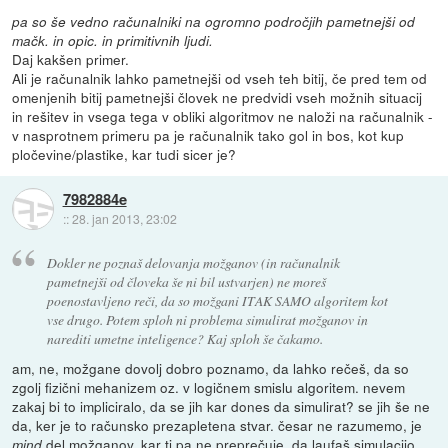
pa so še vedno računalniki na ogromno področjih pametnejši od
mačk. in opic. in primitivnih ljudi.
Daj kakšen primer.
Ali je računalnik lahko pametnejši od vseh teh bitij, če pred tem od
omenjenih bitij pametnejši človek ne predvidi vseh možnih situacij
in rešitev in vsega tega v obliki algoritmov ne naloži na računalnik -
v nasprotnem primeru pa je računalnik tako gol in bos, kot kup
pločevine/plastike, kar tudi sicer je?
7982884e
::
28. jan 2013, 23:02
Dokler ne poznaš delovanja možganov (in računalnik
pametnejši od človeka še ni bil ustvarjen) ne moreš
poenostavljeno reči, da so možgani ITAK SAMO algoritem kot
vse drugo. Potem sploh ni problema simulirat možganov in
narediti umetne inteligence? Kaj sploh še čakamo.
am, ne, možgane dovolj dobro poznamo, da lahko rečeš, da so
zgolj fizični mehanizem oz. v logičnem smislu algoritem. nevem
zakaj bi to impliciralo, da se jih kar dones da simulirat? se jih še ne
da, ker je to računsko prezapletena stvar. česar ne razumemo, je
del možganov. kar ti pa ne preprečuje, da laufaš simulacijo.
mind