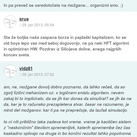
In pa preveč se osredotočate na možgane... organizmi smo. ;)
srus
::
29. jan 2013, 05:54
Sta že boljša naša zaspana borza in pajdaški kapitalizem, ko se
old boys lepo vse med seboj dogovorijo, ne pa neki HFT algoritmi
in optimiziran HW. Pozdrav iz Silicijeve doline, enega najgrših
koncev sveta.
vidz81
::
29. jan 2013, 07:02
am, ne, možgane dovolj dobro poznamo, da lahko rečeš, da so
zgolj fizični mehanizem oz. v logičnem smislu algoritem. nevem
zakaj bi to impliciralo, da se jih kar dones da simulirat? se jih še ne
da, ker je to računsko prezapletena stvar. česar ne razumemo, je
mind del možganov. kar ti pa ne preprečuje, da laufaš simulacijo.
to ni niti približno taka zadeva kot vreme. vreme je kaotičen sistem
z "neskončnim" številom spremenljivk, katerih spremembe čez čas
kaskadno vplivajo na druge in bo končni rezultat lahko popolnoma