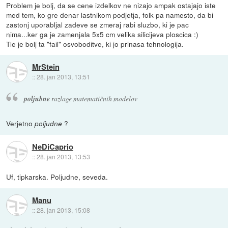
Problem je bolj, da se cene izdelkov ne nizajo ampak ostajajo iste
med tem, ko gre denar lastnikom podjetja, folk pa namesto, da bi
zastonj uporabljal zadeve se zmeraj rabi sluzbo, ki je pac
nima...ker ga je zamenjala 5x5 cm velika silicijeva ploscica :)
Tle je bolj ta "fail" osvoboditve, ki jo prinasa tehnologija.
MrStein
::
28. jan 2013, 13:51
poljubne
razlage matematičnih modelov
Verjetno
?
poljudne
NeDiCaprio
::
28. jan 2013, 13:53
Uf, tipkarska. Poljudne, seveda.
Manu
::
28. jan 2013, 15:08