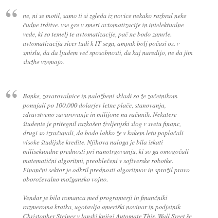
ne, ni se motil, samo ti si zgleda iz novice nekako razbral neke
čudne trditve. vse gre v smeri avtomatizacije in intelektualne
vede, ki so temelj te avtomatizacije, pač ne bodo zamrle.
avtomatizacija sicer tudi k IT sega, ampak bolj počasi oz. v
smislu, da da ljudem več sposobnosti, da kaj naredijo, ne da jim
službe vzemajo.
Banke, zavarovalnice in naložbeni skladi so že začetnikom
ponujali po 100.000 dolarjev letne plače, stanovanja,
zdravstveno zavarovanje in milijone na računih. Nekatere
študente je pritegnil razkošen življenjski slog v svetu financ,
drugi so izračunali, da bodo lahko že v kakem letu poplačali
visoke študijske kredite. Njihova naloga je bila iskati
milisekundne prednosti pri nanotrgovanju, ki so ga omogočali
matematični algoritmi, preoblečeni v softverske robotke.
Finančni sektor je odkril prednosti algoritmov in sprožil pravo
oboroževalno možgansko vojno.
Vendar je bila romanca med programerji in finančniki
razmeroma kratka, ugotavlja ameriški novinar in podjetnik
Christopher Steiner v lanski knjigi Automate This. Wall Sreet še