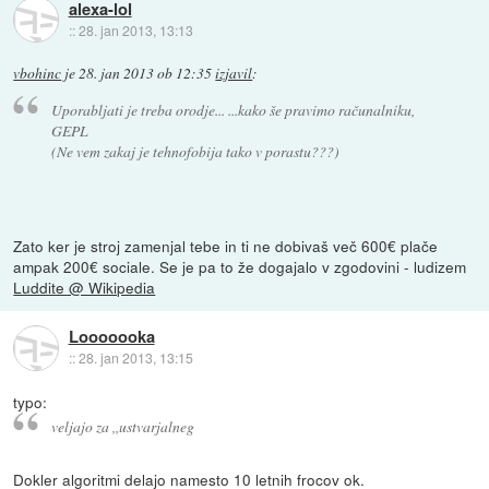
alexa-lol
::
28. jan 2013, 13:13
vbohinc
je
28. jan 2013 ob 12:35
izjavil
:
Uporabljati je treba orodje... ...kako še pravimo računalniku,
GEPL
(Ne vem zakaj je tehnofobija tako v porastu???)
Zato ker je stroj zamenjal tebe in ti ne dobivaš več 600€ plače
ampak 200€ sociale. Se je pa to že dogajalo v zgodovini - ludizem
Luddite @ Wikipedia
Looooooka
::
28. jan 2013, 13:15
typo:
veljajo za ,,ustvarjalneg
Dokler algoritmi delajo namesto 10 letnih frocov ok.