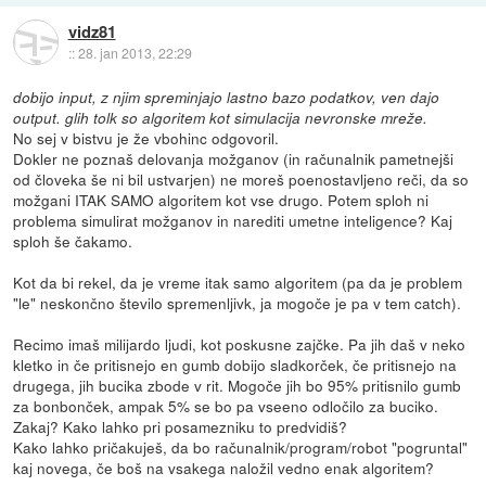
vidz81
::
28. jan 2013, 22:29
dobijo input, z njim spreminjajo lastno bazo podatkov, ven dajo
output. glih tolk so algoritem kot simulacija nevronske mreže.
No sej v bistvu je že vbohinc odgovoril.
Dokler ne poznaš delovanja možganov (in računalnik pametnejši
od človeka še ni bil ustvarjen) ne moreš poenostavljeno reči, da so
možgani ITAK SAMO algoritem kot vse drugo. Potem sploh ni
problema simulirat možganov in narediti umetne inteligence? Kaj
sploh še čakamo.
Kot da bi rekel, da je vreme itak samo algoritem (pa da je problem
"le" neskončno število spremenljivk, ja mogoče je pa v tem catch).
Recimo imaš milijardo ljudi, kot poskusne zajčke. Pa jih daš v neko
kletko in če pritisnejo en gumb dobijo sladkorček, če pritisnejo na
drugega, jih bucika zbode v rit. Mogoče jih bo 95% pritisnilo gumb
za bonbonček, ampak 5% se bo pa vseeno odločilo za buciko.
Zakaj? Kako lahko pri posamezniku to predvidiš?
Kako lahko pričakuješ, da bo računalnik/program/robot "pogruntal"
kaj novega, če boš na vsakega naložil vedno enak algoritem?