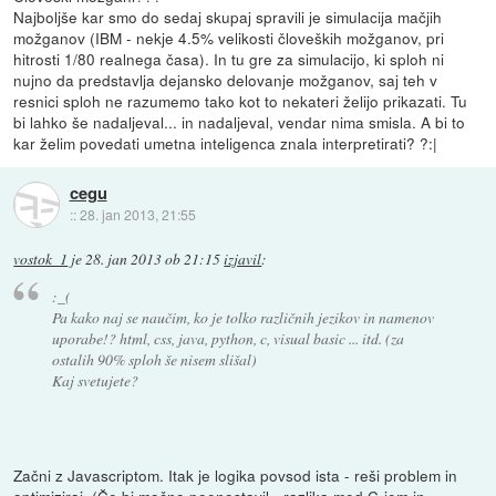
Najboljše kar smo do sedaj skupaj spravili je simulacija mačjih
možganov (IBM - nekje 4.5% velikosti človeških možganov, pri
hitrosti 1/80 realnega časa). In tu gre za simulacijo, ki sploh ni
nujno da predstavlja dejansko delovanje možganov, saj teh v
resnici sploh ne razumemo tako kot to nekateri želijo prikazati. Tu
bi lahko še nadaljeval... in nadaljeval, vendar nima smisla. A bi to
kar želim povedati umetna inteligenca znala interpretirati? ?:|
cegu
::
28. jan 2013, 21:55
vostok_1
je
28. jan 2013 ob 21:15
izjavil
:
:_(
Pa kako naj se naučim, ko je tolko različnih jezikov in namenov
uporabe!? html, css, java, python, c, visual basic ... itd. (za
ostalih 90% sploh še nisem slišal)
Kaj svetujete?
Začni z Javascriptom. Itak je logika povsod ista - reši problem in