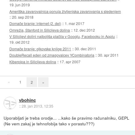
19. jun 2019
Ameriška zavarovalnica ponuja življenjska zavarovanja s sledenjem
::
20. sep 2018
Domače branje: internet (2. del)
::
1. mar 2017
Omrežja, Stanford in Silicijeva dolina
::
12. dec 2012
V Silicijevi dolini najboljša plačila v Googlu, Facebooku in Applu
::
19. okt 2012
Domače branje: gikovske knjige 2011
::
30. dec 2011
DoubleRecall eden od zmagovalcev YCombinatorja
::
30. apr 2011
Kiberpipa in Silicijeva dolina
::
17. apr 2007
«
1
2
»
vbohinc
::
28. jan 2013, 12:35
Uporabljati je treba orodje... ...kako še pravimo računalniku, GEPL
(Ne vem zakaj je tehnofobija tako v porastu???)