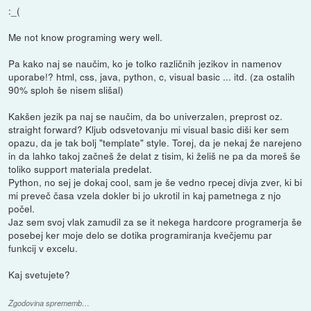
:_(
Me not know programing wery well.
Pa kako naj se naučim, ko je tolko različnih jezikov in namenov
uporabe!? html, css, java, python, c, visual basic ... itd. (za ostalih
90% sploh še nisem slišal)
Kakšen jezik pa naj se naučim, da bo univerzalen, preprost oz.
straight forward? Kljub odsvetovanju mi visual basic diši ker sem
opazu, da je tak bolj "template" style. Torej, da je nekaj že narejeno
in da lahko takoj začneš že delat z tisim, ki želiš ne pa da moreš še
toliko support materiala predelat.
Python, no sej je dokaj cool, sam je še vedno rpecej divja zver, ki bi
mi preveč časa vzela dokler bi jo ukrotil in kaj pametnega z njo
počel.
Jaz sem svoj vlak zamudil za se it nekega hardcore programerja še
posebej ker moje delo se dotika programiranja kvečjemu par
funkcij v excelu.
Kaj svetujete?
Zgodovina sprememb…