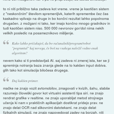
to ni niti približno taka zadeva kot vreme. vreme je kaotičen sistem
z "neskončnim" številom spremenljivk, katerih spremembe čez čas
kaskadno vplivajo na druge in bo končni rezultat lahko popolnoma
drugačen. z možgani ni tako, ker imajo končno mnogo gradnikov in
tudi kaotičen sistem niso. 500 000 nevronov gor/dol nima nekih
velikih posledic na posameznikovo mišljenje.
Kako lahko pričakuješ, da bo računalnik/program/robot
"pogruntal" kaj novega, če boš na vsakega naložil vedno enak
algoritem?
nevem kako si ti predstavljaš AI. saj zadeva ni zmerej ista, ker se ji
spreminja notranja baza znanja glede na to kakšen input dobiva.
glih tako kot simulacija biločesa drugega.
Daj kakšen primer.
mačke ne znajo vozit avtomobilov, zmagovati v kvizih, šahu, slabše
razumejo človeški govor kot virtualni asistenti tipa siri. ne znajo
rendrat grafike v realtime. ne znajo uporabljat metod strojnega
učenja ki nam v praktičnih aplikacijah dostikrat pridejo prav. ne
znajo delat OCR nad slikovnimi datotekami. ne znajo delat
fizikalnih simulacij. ne znajo napovedovat zadev na borzah. niti