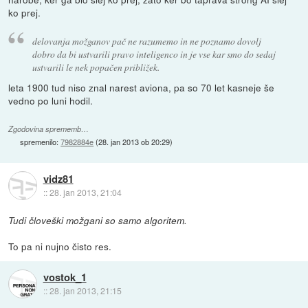
ko prej.
delovanja možganov pač ne razumemo in ne poznamo dovolj
dobro da bi ustvarili pravo inteligenco in je vse kar smo do sedaj
ustvarili le nek popačen približek.
leta 1900 tud niso znal narest aviona, pa so 70 let kasneje še
vedno po luni hodil.
Zgodovina sprememb…
spremenilo:
7982884e
(
28. jan 2013 ob 20:29
)
vidz81
::
28. jan 2013, 21:04
Tudi človeški možgani so samo algoritem.
To pa ni nujno čisto res.
vostok_1
::
28. jan 2013, 21:15