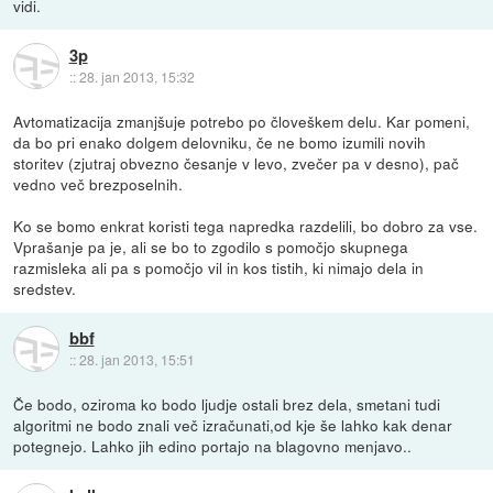
vidi.
3p
::
28. jan 2013, 15:32
Avtomatizacija zmanjšuje potrebo po človeškem delu. Kar pomeni,
da bo pri enako dolgem delovniku, če ne bomo izumili novih
storitev (zjutraj obvezno česanje v levo, zvečer pa v desno), pač
vedno več brezposelnih.
Ko se bomo enkrat koristi tega napredka razdelili, bo dobro za vse.
Vprašanje pa je, ali se bo to zgodilo s pomočjo skupnega
razmisleka ali pa s pomočjo vil in kos tistih, ki nimajo dela in
sredstev.
bbf
::
28. jan 2013, 15:51
Če bodo, oziroma ko bodo ljudje ostali brez dela, smetani tudi
algoritmi ne bodo znali več izračunati,od kje še lahko kak denar
potegnejo. Lahko jih edino portajo na blagovno menjavo..