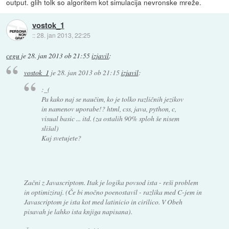
output. glih tolk so algoritem kot simulacija nevronske mreže.
vostok_1
::
28. jan 2013, 22:25
cegu
je
28. jan 2013 ob 21:55
izjavil
:
vostok_1
je
28. jan 2013 ob 21:15
izjavil
:
:_(
Pa kako naj se naučim, ko je tolko različnih jezikov
in namenov uporabe!? html, css, java, python, c,
visual basic ... itd. (za ostalih 90% sploh še nisem
slišal)
Kaj svetujete?
Začni z Javascriptom. Itak je logika povsod ista - reši problem
in optimiziraj. (Če bi močno poenostavil - razlika med C-jem in
Javascriptom je ista kot med latinicio in cirilico. V Obeh
pisavah je lahko ista knjiga napisana).