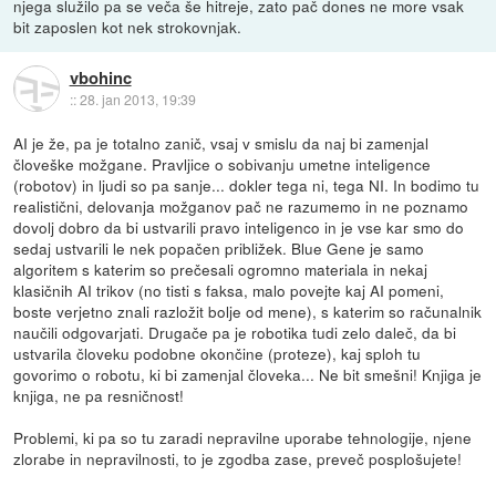
njega služilo pa se veča še hitreje, zato pač dones ne more vsak
bit zaposlen kot nek strokovnjak.
vbohinc
::
28. jan 2013, 19:39
AI je že, pa je totalno zanič, vsaj v smislu da naj bi zamenjal
človeške možgane. Pravljice o sobivanju umetne inteligence
(robotov) in ljudi so pa sanje... dokler tega ni, tega NI. In bodimo tu
realistični, delovanja možganov pač ne razumemo in ne poznamo
dovolj dobro da bi ustvarili pravo inteligenco in je vse kar smo do
sedaj ustvarili le nek popačen približek. Blue Gene je samo
algoritem s katerim so prečesali ogromno materiala in nekaj
klasičnih AI trikov (no tisti s faksa, malo povejte kaj AI pomeni,
boste verjetno znali razložit bolje od mene), s katerim so računalnik
naučili odgovarjati. Drugače pa je robotika tudi zelo daleč, da bi
ustvarila človeku podobne okončine (proteze), kaj sploh tu
govorimo o robotu, ki bi zamenjal človeka... Ne bit smešni! Knjiga je
knjiga, ne pa resničnost!
Problemi, ki pa so tu zaradi nepravilne uporabe tehnologije, njene
zlorabe in nepravilnosti, to je zgodba zase, preveč posplošujete!