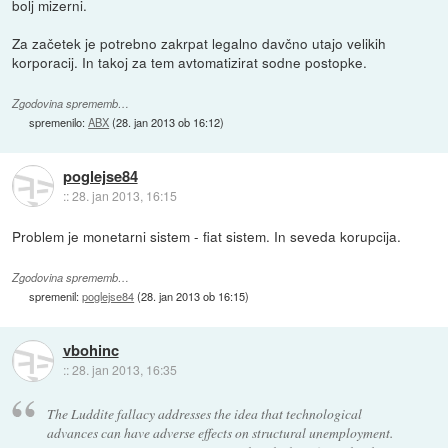
bolj mizerni.
Za začetek je potrebno zakrpat legalno davčno utajo velikih
korporacij. In takoj za tem avtomatizirat sodne postopke.
Zgodovina sprememb…
spremenilo:
ABX
(
28. jan 2013 ob 16:12
)
poglejse84
::
28. jan 2013, 16:15
Problem je monetarni sistem - fiat sistem. In seveda korupcija.
Zgodovina sprememb…
spremenil:
poglejse84
(
28. jan 2013 ob 16:15
)
vbohinc
::
28. jan 2013, 16:35
The Luddite fallacy addresses the idea that technological
advances can have adverse effects on structural unemployment.