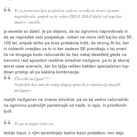
To je poenostavljen pogled na zadevo, seveda so stvari izjemno
napredovale, ampak so še vedno ZELO, ZELO daleč od tega kar
imaš ti v mislih.
ja seveda so daleč. je pa dejstvo, da so ogromno napredovalo in
da se napredek celo pospešuje. noben ne more rečt kaj bo ečz 50,
100 let, ampak lahko pa brez problema trdiš, da strong AI bo, ker
ni nobenih omejitev za to in ker zadeve SE premikajo v tej smeri.
če ne drugega bodo računalniki že čez nekaj desetletij glede na
trenutno rast sposobni realtime simulirat možgane. pa to je skoraj
worst case scenario, ker bo lažja rešitev kakšen specializiran top-
down pristop ali pa kakšna kombinacija.
Človeški možgani???
Najboljše kar smo do sedaj skupaj spravili je simulacija mačjih
možganov
mačjih možganov ne znamo simulirat, pa so še vedno računalniki
na ogromno področjih pametnejši od mačk. in opic. in primitivnih
ljudi.
To pa ni nujno čisto res.
dobijo input, z njim spreminjajo lastno bazo podatkov, ven dajo