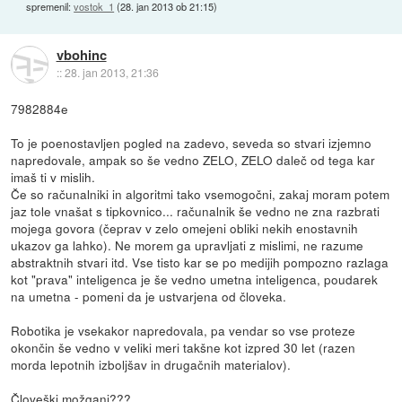
spremenil:
vostok_1
(
28. jan 2013 ob 21:15
)
vbohinc
::
28. jan 2013, 21:36
7982884e
To je poenostavljen pogled na zadevo, seveda so stvari izjemno
napredovale, ampak so še vedno ZELO, ZELO daleč od tega kar
imaš ti v mislih.
Če so računalniki in algoritmi tako vsemogočni, zakaj moram potem
jaz tole vnašat s tipkovnico... računalnik še vedno ne zna razbrati
mojega govora (čeprav v zelo omejeni obliki nekih enostavnih
ukazov ga lahko). Ne morem ga upravljati z mislimi, ne razume
abstraktnih stvari itd. Vse tisto kar se po medijih pompozno razlaga
kot "prava" inteligenca je še vedno umetna inteligenca, poudarek
na umetna - pomeni da je ustvarjena od človeka.
Robotika je vsekakor napredovala, pa vendar so vse proteze
okončin še vedno v veliki meri takšne kot izpred 30 let (razen
morda lepotnih izboljšav in drugačnih materialov).
Človeški možgani???