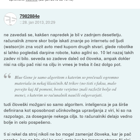
7982884e
::
28. jan 2013, 20:29
ne zavedaš se, kakšen napredek je bil v zadnjem desetletju.
računalnik zmore skor bolje iskati znanje po internetu od ljudi
(watson)in zna vozit avto med kupom drugih stvari. glede robotike
si lahko pogledaš darpine robote, kako agilni so. 10 let nazaj takih
zadev ni bilo. seveda so zadeve daleč od človeka, ampak dokler
nisi na cilju pač nisi na cilju in vmes je treba it čez dolgo pot.
Blue Gene je samo algoritem s katerim so prečesali ogromno
materiala in nekaj klasičnih AI trikov (no tisti s faksa, malo
povejte kaj AI pomeni, boste verjetno znali razložit bolje od
mene), s katerim so računalnik naučili odgovarjati.
tudi človeški možgani so samo algoritem. inteligenca je pa širše
definirana kot sposobnost učinkovitega upravljanja z viri, ki so na
razpolago, za doseganje nekega cilja. to računalniki delajo vedno
bolje in celo pospešeno.
ti si rekel da stroj nikoli ne bo mogel zamenjat človeka, kar je pač
narobe, ker ga blo slej ko prej, zato ker bo taprava strong AI slej