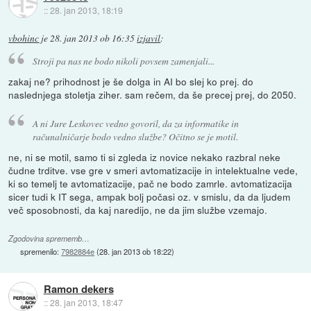
::
28. jan 2013, 18:19
vbohinc
je
28. jan 2013 ob 16:35
izjavil
:
Stroji pa nas ne bodo nikoli povsem zamenjali...
zakaj ne? prihodnost je še dolga in AI bo slej ko prej. do
naslednjega stoletja ziher. sam rečem, da še precej prej, do 2050.
A ni Jure Leskovec vedno govoril, da za informatike in
računalničarje bodo vedno službe? Očitno se je motil.
ne, ni se motil, samo ti si zgleda iz novice nekako razbral neke
čudne trditve. vse gre v smeri avtomatizacije in intelektualne vede,
ki so temelj te avtomatizacije, pač ne bodo zamrle. avtomatizacija
sicer tudi k IT sega, ampak bolj počasi oz. v smislu, da da ljudem
več sposobnosti, da kaj naredijo, ne da jim službe vzemajo.
Zgodovina sprememb…
spremenilo:
7982884e
(
28. jan 2013 ob 18:22
)
Ramon dekers
::
28. jan 2013, 18:47