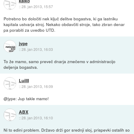
kalko
::
28. jan 2013, 15:57
Potrebno bo določiti nek ključ delitve bogastva, ki ga lastniku
kapitala ustvarja stroj. Nekako obdavčiti stroje, tako zbran denar
pa porabiti za uvedbo UTD.
jype
::
28. jan 2013, 16:03
To že mamo, samo preveč dnarja zmečemo v administracijo
deljenja bogastva.
LuiIII
::
28. jan 2013, 16:09
@jype: Jup takle mamo!
ABX
::
28. jan 2013, 16:10
Ni to edini problem. Državo drži gor srednji sloj, prispevki ostalih so