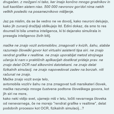
drugačen. z možgani ni tako, ker imajo končno mnogo gradnikov in
tudi kaotičen sistem niso. 500 000 nevronov gor/dol nima nekih
velikih posledic na posameznikovo mišljenje.
Jaz pa mislim, da se še vedno ne ve dovolj, kako neuroni delujejo,
kako jih zunanji dražljaji oblikujejo itd. Edini dokaz, da smo to res
doumeli bi bila umetna inteligenca, ki bi dejansko simulirala in
presegla inteligenco živih bitij.
mačke ne znajo vozit avtomobilov, zmagovati v kvizih, šahu, slabše
razumejo človeški govor kot virtualni asistenti tipa siri. ne znajo
rendrat grafike v realtime. ne znajo uporabljat metod strojnega
učenja ki nam v praktičnih aplikacijah dostikrat pridejo prav. ne
znajo delat OCR nad slikovnimi datotekami. ne znajo delat
fizikalnih simulacij. ne znajo napovedovat zadev na borzah. niti
računat ne znajo.
Mačke znajo vozit svoje telo,
avtomobila vozit/v šahu ne zna zmagovat tudi marsikateri človek,
mačke razumejo mnoge čustvene podtone človeškega govora, kot
jih siri ne more,
kako neki vidijo svet, ujamejo miš v letu, ločiti nevarnega človeka
od nenevarnega, če ne morejo "rendrat grafike v realtime", delat
podobnih procesov kot OCR, fizikalnih simulacij...?