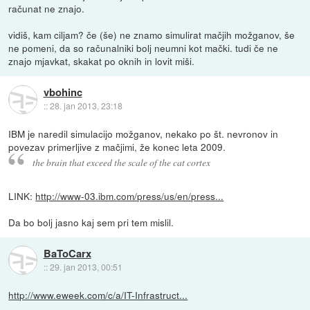
računat ne znajo.
vidiš, kam ciljam? če (še) ne znamo simulirat mačjih možganov, še
ne pomeni, da so računalniki bolj neumni kot mački. tudi če ne
znajo mjavkat, skakat po oknih in lovit miši.
vbohinc
::
28. jan 2013, 23:18
IBM je naredil simulacijo možganov, nekako po št. nevronov in
povezav primerljive z mačjimi, že konec leta 2009.
the brain that exceed the scale of the cat cortex
LINK:
http://www-03.ibm.com/press/us/en/press...
Da bo bolj jasno kaj sem pri tem mislil.
BaToCarx
::
29. jan 2013, 00:51
http://www.eweek.com/c/a/IT-Infrastruct...