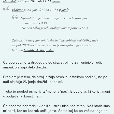
alexa-lol
je
28. jan 2013 ob 13:13
izjavil
:
vbohinc
je
28. jan 2013 ob 12:35
izjavil
:
Uporabljati je treba orodje... ...kako še pravimo
računalniku, GEPL
(Ne vem zakaj je tehnofobija tako v porastu???)
Zato ker je stroj zamenjal tebe in ti ne dobivaš več 600€ plače
ampak 200€ sociale. Se je pa to že dogajalo v zgodovini -
ludizem
Luddite @ Wikipedia
Če pogledamo iz drugega gledišča: stroji ne zamenjujejo ljudi,
ampak olajšajo delo družbi.
Problem je v tem, da stroji nižajo stroške lastnikom podjetij, ne pa
tudi olajšajo življenje družbi kot celoti.
Treba je pogled usmeriti iz 'mene' v 'nas'. Iz podjetja, ki koristi meni
v podjetje, ki koristi nam.
Če hočemo napredek v družbi, stroji niso naš strah. Naš strah smo
mi sami, ker se kot rak uničujemo. Samo kaj ko pa večina tega ne