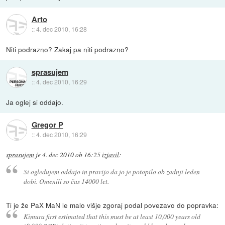
Arto
::
4. dec 2010, 16:28
Niti podrazno? Zakaj pa niti podrazno?
sprasujem
::
4. dec 2010, 16:29
Ja oglej si oddajo.
Gregor P
::
4. dec 2010, 16:29
sprasujem
je
4. dec 2010 ob 16:25
izjavil
:
Si ogledujem oddajo in pravijo da jo je potopilo ob zadnji leden
dobi. Omenili so čas 14000 let.
Ti je že PaX MaN le malo višje zgoraj podal povezavo do popravka:
Kimura first estimated that this must be at least 10,000 years old