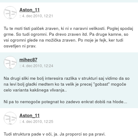
Aston_11
::
4. dec 2010, 12:21
Tu te moti tisti palček zraven, ki ni v naravni velikosti. Poglej spodaj
grme. So tudi ogromni. Pa drevo zraven itd. Pa druge kamne, so
vsi ogromni glede na možička zraven. Po moje je fejk, ker tudi
osvetljen ni prav.
mihec87
::
4. dec 2010, 12:24
Na drugi sliki me bolj interesira razlika v strukturi saj vidimo da so
na levi bolj gladki medtem ko ta velik je precej "gobast" mogoče
celo varianta kakšnega vlivanja..
Ni pa to nemogoče potegnat ko zadevo enkrat dobiš na hlode...
Aston_11
::
4. dec 2010, 12:25
Tudi struktura pade v oči, ja. Ja proporci so pa pravi.