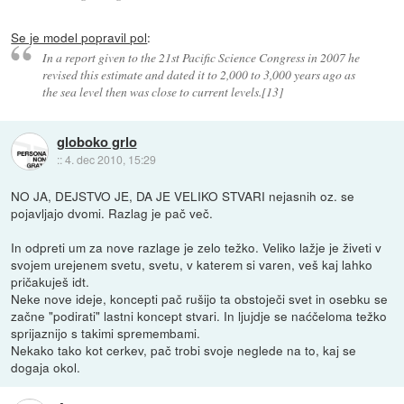
Se je model popravil pol
:
In a report given to the 21st Pacific Science Congress in 2007 he
revised this estimate and dated it to 2,000 to 3,000 years ago as
the sea level then was close to current levels.[13]
globoko grlo
::
4. dec 2010, 15:29
NO JA, DEJSTVO JE, DA JE VELIKO STVARI nejasnih oz. se
pojavljajo dvomi. Razlag je pač več.
In odpreti um za nove razlage je zelo težko. Veliko lažje je živeti v
svojem urejenem svetu, svetu, v katerem si varen, veš kaj lahko
pričakuješ idt.
Neke nove ideje, koncepti pač rušijo ta obstoječi svet in osebku se
začne "podirati" lastni koncept stvari. In ljujdje se naćčeloma težko
sprijaznijo s takimi spremembami.
Nekako tako kot cerkev, pač trobi svoje neglede na to, kaj se
dogaja okol.