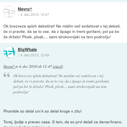
Nevro^
::
4. dec 2010, 12:47
Ok brezveze sploh debatirat! Ne mislim več sodelovat v tej debati,
če vi pravite, da se to vse, da z špago in tremi gorilami, pol pa bo
že držalo! Plosk, plosk,... sami strokovnjaki na tem področju!
BigWhale
::
4. dec 2010, 12:49
Nevro^
je
4. dec 2010 ob 12:47
izjavil
:
Ok brezveze sploh debatirat! Ne mislim več sodelovat v tej
debati, če vi pravite, da se to vse, da z špago in tremi gorilami,
pol pa bo že držalo! Plosk, plosk,... sami strokovnjaki na tem
področju!
Piramide so delal uni k so delal kroge v zitu!
Torej, ljudje s prevec casa. S tem, da so prvi delali za denar/hrano,