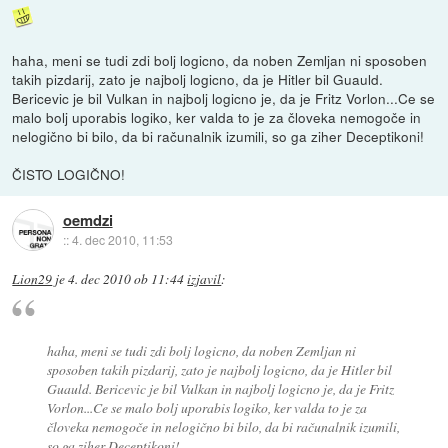
haha, meni se tudi zdi bolj logicno, da noben Zemljan ni sposoben
takih pizdarij, zato je najbolj logicno, da je Hitler bil Guauld.
Bericevic je bil Vulkan in najbolj logicno je, da je Fritz Vorlon...Ce se
malo bolj uporabis logiko, ker valda to je za človeka nemogoče in
nelogično bi bilo, da bi računalnik izumili, so ga ziher Deceptikoni!
ČISTO LOGIČNO!
oemdzi
::
4. dec 2010, 11:53
Lion29
je
4. dec 2010 ob 11:44
izjavil
:
haha, meni se tudi zdi bolj logicno, da noben Zemljan ni
sposoben takih pizdarij, zato je najbolj logicno, da je Hitler bil
Guauld. Bericevic je bil Vulkan in najbolj logicno je, da je Fritz
Vorlon...Ce se malo bolj uporabis logiko, ker valda to je za
človeka nemogoče in nelogično bi bilo, da bi računalnik izumili,
so ga ziher Deceptikoni!