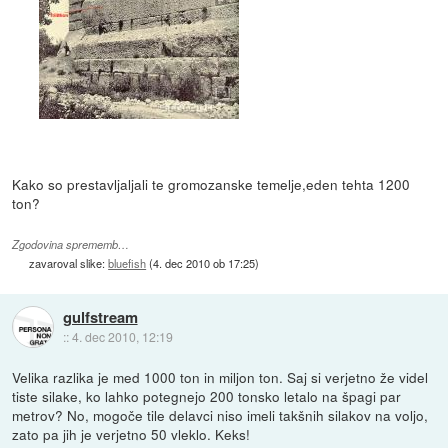
Kako so prestavljaljali te gromozanske temelje,eden tehta 1200
ton?
Zgodovina sprememb…
zavaroval slike:
bluefish
(
4. dec 2010 ob 17:25
)
gulfstream
::
4. dec 2010, 12:19
Velika razlika je med 1000 ton in miljon ton. Saj si verjetno že videl
tiste silake, ko lahko potegnejo 200 tonsko letalo na špagi par
metrov? No, mogoče tile delavci niso imeli takšnih silakov na voljo,
zato pa jih je verjetno 50 vleklo. Keks!