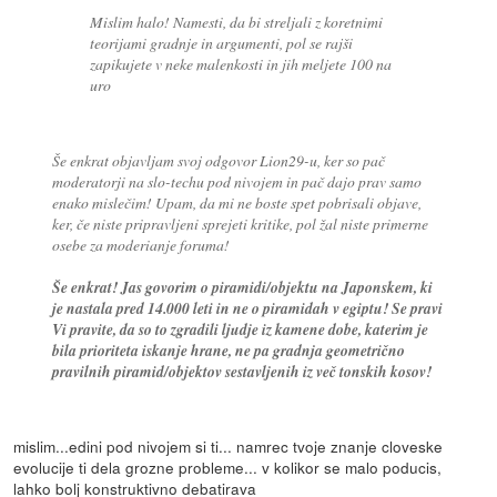
Mislim halo! Namesti, da bi streljali z koretnimi
teorijami gradnje in argumenti, pol se rajši
zapikujete v neke malenkosti in jih meljete 100 na
uro
Še enkrat objavljam svoj odgovor Lion29-u, ker so pač
moderatorji na slo-techu pod nivojem in pač dajo prav samo
enako mislečim! Upam, da mi ne boste spet pobrisali objave,
ker, če niste pripravljeni sprejeti kritike, pol žal niste primerne
osebe za moderianje foruma!
Še enkrat! Jas govorim o piramidi/objektu na Japonskem, ki
je nastala pred 14.000 leti in ne o piramidah v egiptu! Se pravi
Vi pravite, da so to zgradili ljudje iz kamene dobe, katerim je
bila prioriteta iskanje hrane, ne pa gradnja geometrično
pravilnih piramid/objektov sestavljenih iz več tonskih kosov!
mislim...edini pod nivojem si ti... namrec tvoje znanje cloveske
evolucije ti dela grozne probleme... v kolikor se malo poducis,
lahko bolj konstruktivno debatirava