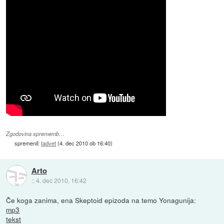
Zgodovina sprememb…
spremenil:
tadvet
(
4. dec 2010 ob 16:40
)
Arto
::
4. dec 2010, 16:42
Če koga zanima, ena Skeptoid epizoda na temo Yonagunija:
mp3
tekst