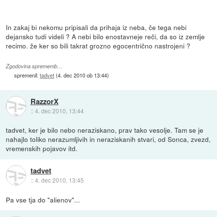
In zakaj bi nekomu pripisali da prihaja iz neba, če tega nebi
dejansko tudi videli ? A nebi bilo enostavneje reči, da so iz zemlje
recimo. že ker so bili takrat grozno egocentrično nastrojeni ?
Zgodovina sprememb…
spremenil:
tadvet
(
4. dec 2010 ob 13:44
)
RazzorX
::
4. dec 2010, 13:44
tadvet, ker je bilo nebo neraziskano, prav tako vesolje. Tam se je
nahajlo toliko nerazumljivih in neraziskanih stvari, od Sonca, zvezd,
vremenskih pojavov itd.
tadvet
::
4. dec 2010, 13:45
Pa vse tja do "alienov"...