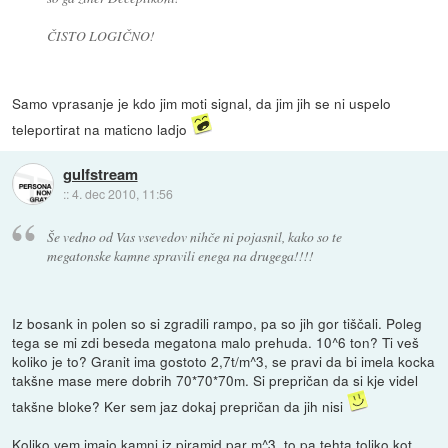
ČISTO LOGIČNO!
Samo vprasanje je kdo jim moti signal, da jim jih se ni uspelo
teleportirat na maticno ladjo
gulfstream
::
4. dec 2010, 11:56
Še vedno od Vas vsevedov nihče ni pojasnil, kako so te
megatonske kamne spravili enega na drugega!!!!
Iz bosank in polen so si zgradili rampo, pa so jih gor tiščali. Poleg
tega se mi zdi beseda megatona malo prehuda. 10^6 ton? Ti veš
koliko je to? Granit ima gostoto 2,7t/m^3, se pravi da bi imela kocka
takšne mase mere dobrih 70*70*70m. Si prepričan da si kje videl
takšne bloke? Ker sem jaz dokaj prepričan da jih nisi
Koliko vem imajo kamni iz piramid par m^3, to pa tehta toliko kot