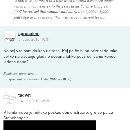
(8,000 BCE) dating it to a time when it would have been above
water. In a report given to the 21st Pacific Science Congress in
2007
he revised this estimate and dated it to 2,000 to 3,000
years ago
as the sea level then was close to current levels.
sprasujem
::
4. dec 2010, 16:37
No sej vse sam da kao ustreza. Kaj pa če bi pa priznal da tako
veliko naraščanje gladine oceana lahko povzroči samo konec
ledene dobe?
Zgodovina sprememb…
spremenil:
sprasujem
(
4. dec 2010 ob 16:38
)
tadvet
::
4. dec 2010, 16:39
V temle videu je nekako poskus demonstracije, gre se pa za
Stonehenge :