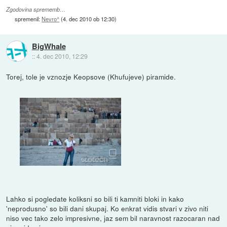
Zgodovina sprememb…
spremenil:
Nevro^
(
4. dec 2010 ob 12:30
)
BigWhale
::
4. dec 2010, 12:29
Torej, tole je vznozje Keopsove (Khufujeve) piramide.
Lahko si pogledate koliksni so bili ti kamniti bloki in kako
'neprodusno' so bili dani skupaj. Ko enkrat vidis stvari v zivo niti
niso vec tako zelo impresivne, jaz sem bil naravnost razocaran nad