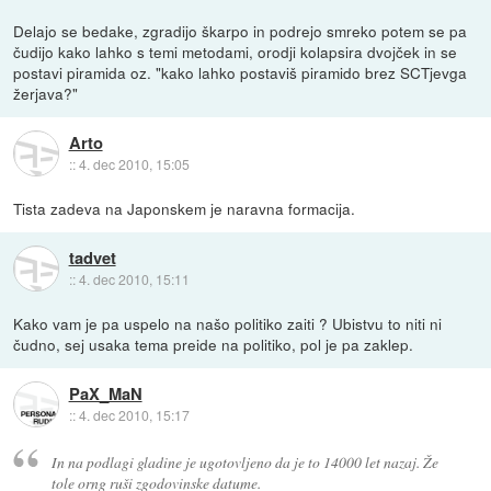
Delajo se bedake, zgradijo škarpo in podrejo smreko potem se pa
čudijo kako lahko s temi metodami, orodji kolapsira dvojček in se
postavi piramida oz. "kako lahko postaviš piramido brez SCTjevga
žerjava?"
Arto
::
4. dec 2010, 15:05
Tista zadeva na Japonskem je naravna formacija.
tadvet
::
4. dec 2010, 15:11
Kako vam je pa uspelo na našo politiko zaiti ? Ubistvu to niti ni
čudno, sej usaka tema preide na politiko, pol je pa zaklep.
PaX_MaN
::
4. dec 2010, 15:17
In na podlagi gladine je ugotovljeno da je to 14000 let nazaj. Že
tole orng ruši zgodovinske datume.