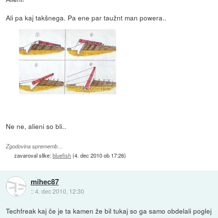
Ali pa kaj takšnega. Pa ene par taužnt man powera..
Ne ne, alieni so bli..
Zgodovina sprememb…
zavaroval slike:
bluefish
(
4. dec 2010 ob 17:26
)
mihec87
::
4. dec 2010, 12:30
Techfreak kaj če je ta kamen že bil tukaj so ga samo obdelali poglej