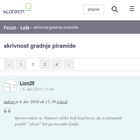
☰
Forum
»
Loža
»
skrivnost gradnje piramide
skrivnost gradnje piramide
2
«
1
3
4
»
Lion29
::
4. dec 2010, 11:44
tadvet
je
4. dec 2010 ob 11:39
izjavil
:
Sprenevedate se. Namreč veliko bolj logično je, da so piramide
gradili "alieni" kot pa navadni ljudje.