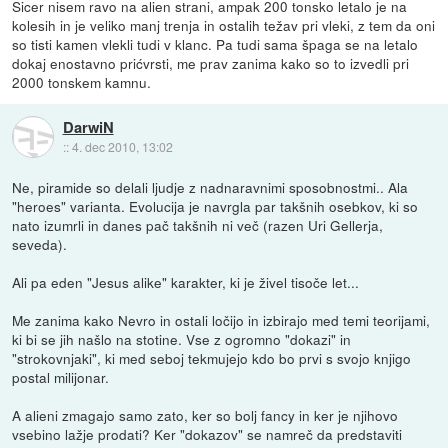
Sicer nisem ravo na alien strani, ampak 200 tonsko letalo je na
kolesih in je veliko manj trenja in ostalih težav pri vleki, z tem da oni
so tisti kamen vlekli tudi v klanc. Pa tudi sama špaga se na letalo
dokaj enostavno prićvrsti, me prav zanima kako so to izvedli pri
2000 tonskem kamnu.
DarwiN
::
4. dec 2010, 13:02
Ne, piramide so delali ljudje z nadnaravnimi sposobnostmi.. Ala
"heroes" varianta. Evolucija je navrgla par takšnih osebkov, ki so
nato izumrli in danes pač takšnih ni več (razen Uri Gellerja,
seveda).
Ali pa eden "Jesus alike" karakter, ki je živel tisoče let...
Me zanima kako Nevro in ostali ločijo in izbirajo med temi teorijami,
ki bi se jih našlo na stotine. Vse z ogromno "dokazi" in
"strokovnjaki", ki med seboj tekmujejo kdo bo prvi s svojo knjigo
postal milijonar.
A alieni zmagajo samo zato, ker so bolj fancy in ker je njihovo
vsebino lažje prodati? Ker "dokazov" se namreč da predstaviti