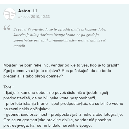
Aston_11
::
4. dec 2010, 12:33
Se pravi Vi pravite, da so to zgradili ljudje iz kamene dobe,
katerim je bila prioriteta iskanje hrane, ne pa gradnja
geometrično pravilnih piramid/objektov sestavljenih iz več
tonskih
Mojster, ne bom rekel nič, vendar od kje to veš, kdo je to gradil?
Zgolj domneva ali je to dejstvo? Res pričakuješ, da se bodo
preganjali s tabo okrog domnev?
Torej:
- ljudje iz kamene dobe - ne poveš čisto nič o ljudeh, zgolj
predpostavljaš, da so bili neke vrste nesposobneži,
- prioriteta iskanja hrane - spet predpostavljaš, da so bili še vedno
na ravni nekih opičnjakov,
- geometrično pravilnost - predpostavljaš iz neke slabe fotografije.
Gre se za geometrijsko pravilne oblike, vendar nič posebno
pretresljivega, kar se ne bi dalo narediti s špago.