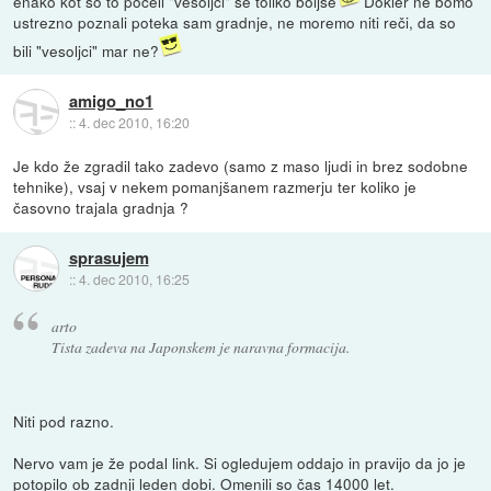
enako kot so to počeli "vesoljci" še toliko boljše
Dokler ne bomo
ustrezno poznali poteka sam gradnje, ne moremo niti reči, da so
bili "vesoljci" mar ne?
amigo_no1
::
4. dec 2010, 16:20
Je kdo že zgradil tako zadevo (samo z maso ljudi in brez sodobne
tehnike), vsaj v nekem pomanjšanem razmerju ter koliko je
časovno trajala gradnja ?
sprasujem
::
4. dec 2010, 16:25
arto
Tista zadeva na Japonskem je naravna formacija.
Niti pod razno.
Nervo vam je že podal link. Si ogledujem oddajo in pravijo da jo je
potopilo ob zadnji leden dobi. Omenili so čas 14000 let.