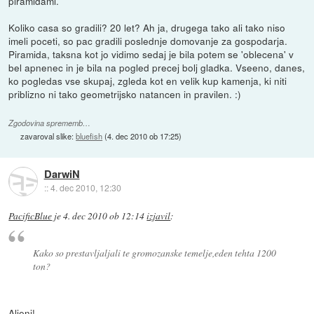
piramidami.
Koliko casa so gradili? 20 let? Ah ja, drugega tako ali tako niso
imeli poceti, so pac gradili poslednje domovanje za gospodarja.
Piramida, taksna kot jo vidimo sedaj je bila potem se 'oblecena' v
bel apnenec in je bila na pogled precej bolj gladka. Vseeno, danes,
ko pogledas vse skupaj, zgleda kot en velik kup kamenja, ki niti
priblizno ni tako geometrijsko natancen in pravilen. :)
Zgodovina sprememb…
zavaroval slike:
bluefish
(
4. dec 2010 ob 17:25
)
DarwiN
::
4. dec 2010, 12:30
PacificBlue
je
4. dec 2010 ob 12:14
izjavil
:
Kako so prestavljaljali te gromozanske temelje,eden tehta 1200
ton?
Alieni!