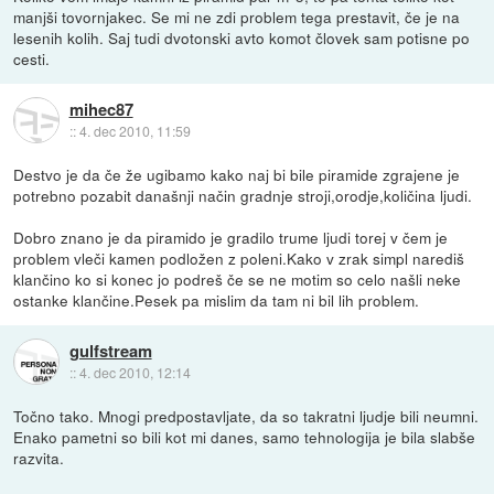
manjši tovornjakec. Se mi ne zdi problem tega prestavit, če je na
lesenih kolih. Saj tudi dvotonski avto komot človek sam potisne po
cesti.
mihec87
::
4. dec 2010, 11:59
Destvo je da če že ugibamo kako naj bi bile piramide zgrajene je
potrebno pozabit današnji način gradnje stroji,orodje,količina ljudi.
Dobro znano je da piramido je gradilo trume ljudi torej v čem je
problem vleči kamen podložen z poleni.Kako v zrak simpl narediš
klančino ko si konec jo podreš če se ne motim so celo našli neke
ostanke klančine.Pesek pa mislim da tam ni bil lih problem.
gulfstream
::
4. dec 2010, 12:14
Točno tako. Mnogi predpostavljate, da so takratni ljudje bili neumni.
Enako pametni so bili kot mi danes, samo tehnologija je bila slabše
razvita.