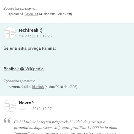
Zgodovina sprememb…
spremenil:
Aston_11
(
4. dec 2010 ob 12:28
)
techfreak :)
::
4. dec 2010, 12:26
Še ena slika prvega kamna:
Baalbek @ Wikipedia
Zgodovina sprememb…
zavaroval slike:
bluefish
(
4. dec 2010 ob 17:25
)
Nevro^
::
4. dec 2010, 12:27
Če bi bral moj prejšnji prispevek, bi videl, da govorim o
piramidi na Japonskem, ki je stara približno 14.000 let in nima
"nobene" veze z egipčansko in z egipčani! Tisti stavek z leseno