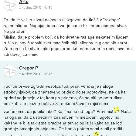
Arto
::
4. dec 2010, 15:40
To, da je veliko stvari nejasnih ni izgovor, da tlačiš v "razlage"
razne aliene. Nepojasnena stvar je samo to - nepojasnena stvar.
Ne pa alieni.
Mislim, da je problem bolj, da konkretne razlage nekaterim ljudem
rušijo njihov čudoviti svet magičnih bitji, alienov in globalnih zarot.
Zato pa so te stvari tako popularne, ker se nekaterim realni svet ne
zdi dovolj zanimiv.
Gregor P
::
4. dec 2010, 16:16
Tudi če bi vse zgradili vesoljci, tudi prav, vendar je naloga
strokovnjakov, da znanstveno pridejo do te ugotovitve, ne da kar
apriori verjamejo v to; kam pa pridemo, če se niti ne potrudimo
poiskati vse možne rešitve za neko težavo in rajši samo
verjamemo, da je bilo tako? Kaj imamo od tega? Prav nič!
Naša
naloga je, da z ustreznimi znanstvenimi metodami ugotovimo,
kakšne je bila takratna gradbena tehnologija in kako so se lotili
gradnje omenjenih objektov. Če bomo potem sami znali graditi