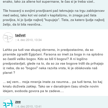
enako, tako za aliene kot supermane, le čas si je treba vzet..
Tile hoaxerji s svojimi pravljicami pač tekmujejo na trgu zablojencev
med seboj, tako kot vsi ostali v kapitalizmu, in zmaga pač tista
pravljica, ki jo ljudje najbolj "kupujejo". Tista, za katero ljudje najbolj
želijo, da bi bila resnična..
tadvet
::
4. dec 2010, 13:34
Lahko pa tudi vse skupaj obrnemo, in predpostavimo, da so
piramide zgradili Egipčani. Faraona so imeli za boga in na splošno
so častili veliko bogov. Kdo so bili ti bogovi? A ni logično
predpostavljati, glede na to, da so za vse bogove trdili da prihajajo
iz neba, da so "bogovi" neka razvita vrsta, ki je obiskovala naš
planet ?
... sej vem... moja mnenja imate za neumna... pa tudi tema, bo kaj
kmalu doživela zaklep. Tako se v današnjem času streže novim
idejam, svoboda govora pa te zadeve....
zee
::
4. dec 2010, 13:41