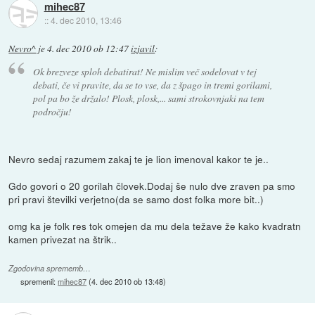
mihec87
::
4. dec 2010, 13:46
Nevro^
je
4. dec 2010 ob 12:47
izjavil
:
Ok brezveze sploh debatirat! Ne mislim več sodelovat v tej
debati, če vi pravite, da se to vse, da z špago in tremi gorilami,
pol pa bo že držalo! Plosk, plosk,... sami strokovnjaki na tem
področju!
Nevro sedaj razumem zakaj te je lion imenoval kakor te je..
Gdo govori o 20 gorilah človek.Dodaj še nulo dve zraven pa smo
pri pravi številki verjetno(da se samo dost folka more bit..)
omg ka je folk res tok omejen da mu dela težave že kako kvadratn
kamen privezat na štrik..
Zgodovina sprememb…
spremenil:
mihec87
(
4. dec 2010 ob 13:48
)