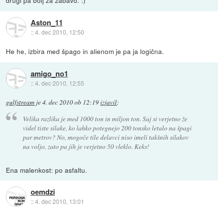
drugi pa bolj za zabavo. :)
Aston_11
::
4. dec 2010, 12:50
He he, izbira med špago in alienom je pa ja logična.
amigo_no1
::
4. dec 2010, 12:55
gulfstream
je
4. dec 2010 ob 12:19
izjavil
:
Velika razlika je med 1000 ton in miljon ton. Saj si verjetno že
videl tiste silake, ko lahko potegnejo 200 tonsko letalo na špagi
par metrov? No, mogoče tile delavci niso imeli takšnih silakov
na voljo, zato pa jih je verjetno 50 vleklo. Keks!
Ena malenkost: po asfaltu.
oemdzi
::
4. dec 2010, 13:01