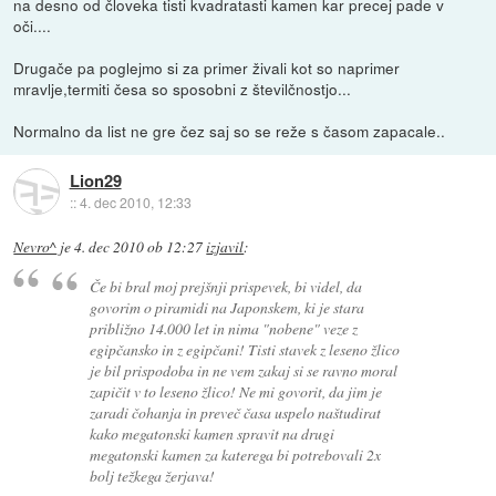
na desno od človeka tisti kvadratasti kamen kar precej pade v
oči....
Drugače pa poglejmo si za primer živali kot so naprimer
mravlje,termiti česa so sposobni z številčnostjo...
Normalno da list ne gre čez saj so se reže s časom zapacale..
Lion29
::
4. dec 2010, 12:33
Nevro^
je
4. dec 2010 ob 12:27
izjavil
:
Če bi bral moj prejšnji prispevek, bi videl, da
govorim o piramidi na Japonskem, ki je stara
približno 14.000 let in nima "nobene" veze z
egipčansko in z egipčani! Tisti stavek z leseno žlico
je bil prispodoba in ne vem zakaj si se ravno moral
zapičit v to leseno žlico! Ne mi govorit, da jim je
zaradi čohanja in preveč časa uspelo naštudirat
kako megatonski kamen spravit na drugi
megatonski kamen za katerega bi potrebovali 2x
bolj težkega žerjava!