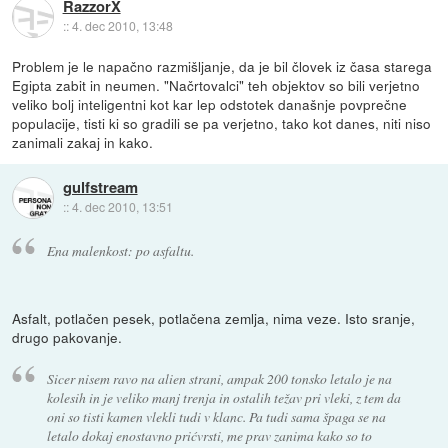
RazzorX
::
4. dec 2010, 13:48
Problem je le napačno razmišljanje, da je bil človek iz časa starega
Egipta zabit in neumen. "Načrtovalci" teh objektov so bili verjetno
veliko bolj inteligentni kot kar lep odstotek današnje povprečne
populacije, tisti ki so gradili se pa verjetno, tako kot danes, niti niso
zanimali zakaj in kako.
gulfstream
::
4. dec 2010, 13:51
Ena malenkost: po asfaltu.
Asfalt, potlačen pesek, potlačena zemlja, nima veze. Isto sranje,
drugo pakovanje.
Sicer nisem ravo na alien strani, ampak 200 tonsko letalo je na
kolesih in je veliko manj trenja in ostalih težav pri vleki, z tem da
oni so tisti kamen vlekli tudi v klanc. Pa tudi sama špaga se na
letalo dokaj enostavno prićvrsti, me prav zanima kako so to