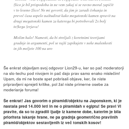
žlico je bil prispodoba in ne vem zakaj si se ravno moral zapičit
v to leseno žlico! Ne mi govorit, da jim je zaradi čohanja in
preveč časa uspelo naštudirat kako megatonski kamen spravit na
drugi megatonski kamen za katerega bi potrebovali 2x bolj
težkega žerjava!
Mislim halo! Namesti, da bi streljali z koretnimi teorijami
gradnje in argumenti, pol se rajši zapikujete v neke malenkosti
in jih meljete 100 na uro
Še enkrat objavljam svoj odgovor Lion29-u, ker so pač moderatorji
na slo-techu pod nivojem in pač dajo prav samo enako mislečim!
Upam, da mi ne boste spet pobrisali objave, ker, če niste
pripravljeni sprejeti kritike, pol žal niste primerne osebe za
moderianje foruma!
Še enkrat! Jas govorim o piramidi/objektu na Japonskem, ki je
nastala pred 14.000 leti in ne o piramidah v egiptu! Se pravi Vi
pravite, da so to zgradili ljudje iz kamene dobe, katerim je bila
prioriteta iskanje hrane, ne pa gradnja geometrično pravilnih
piramid/objektov sestavljenih iz več tonskih kosov!