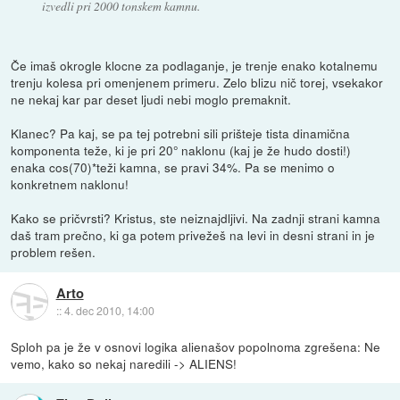
izvedli pri 2000 tonskem kamnu.
Če imaš okrogle klocne za podlaganje, je trenje enako kotalnemu
trenju kolesa pri omenjenem primeru. Zelo blizu nič torej, vsekakor
ne nekaj kar par deset ljudi nebi moglo premaknit.
Klanec? Pa kaj, se pa tej potrebni sili prišteje tista dinamična
komponenta teže, ki je pri 20° naklonu (kaj je že hudo dosti!)
enaka cos(70)*teži kamna, se pravi 34%. Pa se menimo o
konkretnem naklonu!
Kako se pričvrsti? Kristus, ste neiznajdljivi. Na zadnji strani kamna
daš tram prečno, ki ga potem privežeš na levi in desni strani in je
problem rešen.
Arto
::
4. dec 2010, 14:00
Sploh pa je že v osnovi logika alienašov popolnoma zgrešena: Ne
vemo, kako so nekaj naredili -> ALIENS!