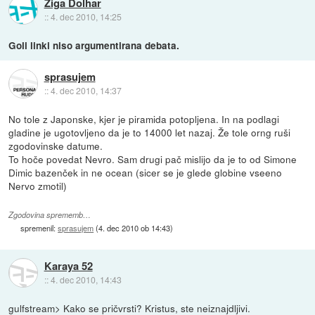
Ziga Dolhar
::
4. dec 2010, 14:25
Goli linki niso argumentirana debata.
sprasujem
::
4. dec 2010, 14:37
No tole z Japonske, kjer je piramida potopljena. In na podlagi
gladine je ugotovljeno da je to 14000 let nazaj. Že tole orng ruši
zgodovinske datume.
To hoče povedat Nevro. Sam drugi pač mislijo da je to od Simone
Dimic bazenček in ne ocean (sicer se je glede globine vseeno
Nervo zmotil)
Zgodovina sprememb…
spremenil:
sprasujem
(
4. dec 2010 ob 14:43
)
Karaya 52
::
4. dec 2010, 14:43
gulfstream> Kako se pričvrsti? Kristus, ste neiznajdljivi.