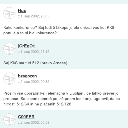
Hux
::
1. sep 2002, 23:05
Kako konkurenco? Sej tudi 512kbps je blo enkrat vec kot KKS
ponuja a to ni bla kokurenca?
|GrEgOr|
::
1. sep 2002, 23:15
Saj KKS ma tud 512 (preko Arnesa)
bzagozen
::
2. sep 2002, 00:32
Prosim vse uporabnike Telemacha v Ljubljani, če lahko preverijo
prenose. Sam sem namreč po izčrpnem testiranju ugotovil, da so
hitrosti 512/64 in ne plačanih 512/128!
C00PER
::
2. sep 2002, 06:58