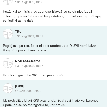
::
31. avg 2002, 13:05
Hux2: kaj te mislis propagandna izjava? se sploh niso izdali
kaksnega press release ali kaj podobnega, te informacije prihajajo
od ljudi ki tam delajo.
Tito
::
31. avg 2002, 18:01
Poglej
tuki pa rec, če to ni dost uradno zate. YUPII komi čakam.
Komfortni paket, here I come;)
NoUse4AName
::
31. avg 2002, 18:37
tito nisem govoril o SIOLu ampak o KKSu.
[BISI]
::
1. sep 2002, 21:38
Uf, podvojitev bi pri KKS prav prisla. Zdaj vsaj imajo konkurenco...
Upam, da se bo res zgodilo to, kar pravis.