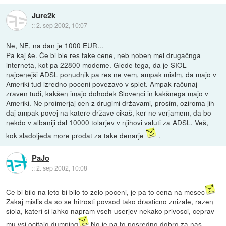
Jure2k
::
2. sep 2002, 10:07
Ne, NE, na dan je 1000 EUR...
Pa kaj še. Če bi ble res take cene, neb noben mel drugačnga
interneta, kot pa 22800 modeme. Glede tega, da je SIOL
najcenejši ADSL ponudnik pa res ne vem, ampak mislm, da majo v
Ameriki tud izredno poceni povezavo v splet. Ampak računaj
zraven tudi, kakšen imajo dohodek Slovenci in kakšnega majo v
Ameriki. Ne proimerjaj cen z drugimi državami, prosim, oziroma jih
daj ampak povej na katere države cikaš, ker ne verjamem, da bo
nekdo v albaniji dal 10000 tolarjev v njihovi valuti za ADSL. Veš,
kok sladoljeda more prodat za take denarje
.
PaJo
::
2. sep 2002, 10:08
Ce bi bilo na leto bi bilo to zelo poceni, je pa to cena na mesec
Zakaj mislis da so se hitrosti povsod tako drasticno znizale, razen
siola, kateri si lahko napram vseh userjev nekako privosci, ceprav
mu vsi ocitajo dumping
No je pa to posredno dobro za nas,