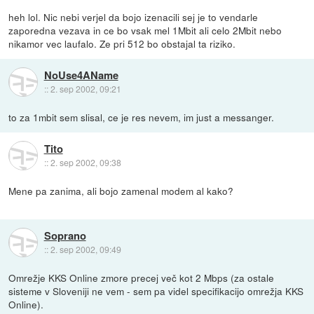
heh lol. Nic nebi verjel da bojo izenacili sej je to vendarle
zaporedna vezava in ce bo vsak mel 1Mbit ali celo 2Mbit nebo
nikamor vec laufalo. Ze pri 512 bo obstajal ta riziko.
NoUse4AName
::
2. sep 2002, 09:21
to za 1mbit sem slisal, ce je res nevem, im just a messanger.
Tito
::
2. sep 2002, 09:38
Mene pa zanima, ali bojo zamenal modem al kako?
Soprano
::
2. sep 2002, 09:49
Omrežje KKS Online zmore precej več kot 2 Mbps (za ostale
sisteme v Sloveniji ne vem - sem pa videl specifikacijo omrežja KKS
Online).