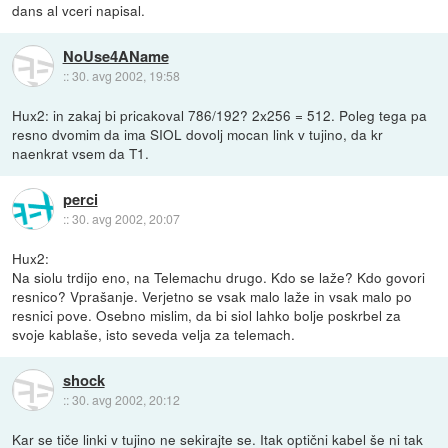
dans al vceri napisal.
NoUse4AName
::
30. avg 2002, 19:58
Hux2: in zakaj bi pricakoval 786/192? 2x256 = 512. Poleg tega pa
resno dvomim da ima SIOL dovolj mocan link v tujino, da kr
naenkrat vsem da T1.
perci
::
30. avg 2002, 20:07
Hux2:
Na siolu trdijo eno, na Telemachu drugo. Kdo se laže? Kdo govori
resnico? Vprašanje. Verjetno se vsak malo laže in vsak malo po
resnici pove. Osebno mislim, da bi siol lahko bolje poskrbel za
svoje kablaše, isto seveda velja za telemach.
shock
::
30. avg 2002, 20:12
Kar se tiče linki v tujino ne sekirajte se. Itak optični kabel še ni tak