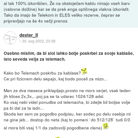
al tak 100% izkoriščen. Že na obstoječem kablu nimajo vseh barv
(valovne dolžine) kar se da prek enga optičnega vlakna izkoristit.
Tako da imajo še Telekom in ELES veliko rezerve, čeprav se
pripravljajo na še 4x večji prenos
dexter_II
::
30. avg 2002, 20:38
Osebno mislim, da bi siol lahko bolje poskrbel za svoje kablaše,
isto seveda velja za telemach.
Kako bo Telemach poskrbu za kablase?
Ce pri fizicnem delu sepajo, kaj bodo poceli za mizo...
Men ze dva meseca priklapljajo,prosto ne mors verjet, vsak teden
jih klices 2x,3x,...poj pa se ta udarec 1024/128 adsl.
Ko vsaj nebi videl ponudbe od telemacha, bi zdejle bil boljse volje
pa bi dal za ta isdn...
Skoda ker sem ze pogodbo podpisu, ker sodec po delu osebja mi
ne gine jeb... dostop do neta (kaj to pomeni `do 512/128` tudi 0/0
al mora biti vsaj 1/1 da zadovolji pogodbene clene)