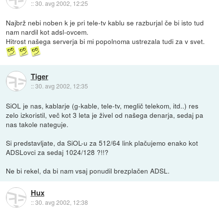
::
30. avg 2002, 12:25
Najbrž nebi noben k je pri tele-tv kablu se razburjal če bi isto tud
nam nardil kot adsl-ovcem.
Hitrost našega serverja bi mi popolnoma ustrezala tudi za v svet.
Tiger
::
30. avg 2002, 12:35
SiOL je nas, kablarje (g-kable, tele-tv, meglič telekom, itd..) res
zelo izkoristil, več kot 3 leta je živel od našega denarja, sedaj pa
nas takole nateguje.
Si predstavljate, da SiOL-u za 512/64 link plačujemo enako kot
ADSLovci za sedaj 1024/128 ?!!?
Ne bi rekel, da bi nam vsaj ponudil brezplačen ADSL.
Hux
::
30. avg 2002, 12:38