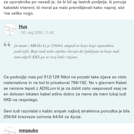
za uporabnike po navadi je, če bi bil ap lastnik podjetja, ki ponuja
kabelski interent, bi moral pa malo premišljevati kako naprej. siol
'ma veliko nogo.
Hux
::
30. avg 2002, 11:42
jst mam v MB kks ki je 256/64, ampak to bojo baje septembra
podvojili. Baje tudi neko optiko vlecejo do ljubljane in bojo tudi
tam odprli KKS pa se svoj link v tujino.
Ce podvojijo mas pol 512/128 Nikol ne pozabi take izjave so cisto
matematicne in ne kot bi pricakoval 786/192. No v glavnem Kabel
se nemore tepsti z ADSLom ki je za dobit cisto vsepovsod vsaj ne
en dolocen lokalen kabel edino dobro za mene da mam tukaj tudi
KKS na razpolago.
Sem tudi razmislal o kablo ampak najbolj atraktivna ponudba je bila
256/64 brezveze oziroma 64/64 za 4jurje.
megaubo