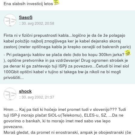
Ena slabsih investicij letos
SasoS
::
30. avg 2002, 20:58
Finta ni v fizični prepustnosti kabla...logično je da če že polagajo
kabel položijo najbolj zmogljivega ker je kabel dejansko skoraj
zastonj (meter optičnega kabla je krepko cenejši od bakrenih paric)
- Pri polaganju kablov se plača delo (kdo bo kopu 300km jarka?
), optične pretvornike in pa vzdrževanje! Drug ogromen strošek je
pa denar ki ga zahtevajo tuji ISPji za povezavo...Četudi bi imel siol
100Gbit optični kabel v tujino si takega bw-ja nikoli ne bi mogli
privoščiti...
shock
::
30. avg 2002, 21:37
Hmm ... Kaj pa tisti ki hočejo imet promet tudi v slovenijo??? Tudi
tuji ISP-ji morajo plačat SiOL-u(Telekomu), ELES-u, SZ, ...Da ne
govorimo o bankah, ki to morajo imet med sabo vse lepo
povezano.
Moraš gledat, da promet ni enostranski, ampak je obojestranski (če