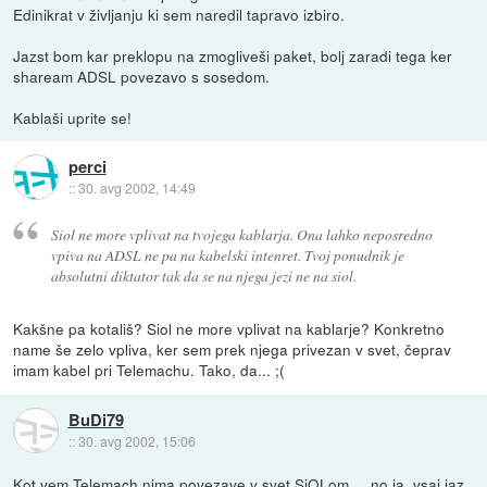
Edinikrat v življanju ki sem naredil tapravo izbiro.
Jazst bom kar preklopu na zmogliveši paket, bolj zaradi tega ker
shaream ADSL povezavo s sosedom.
Kablaši uprite se!
perci
::
30. avg 2002, 14:49
Siol ne more vplivat na tvojega kablarja. Ona lahko neposredno
vpiva na ADSL ne pa na kabelski intenret. Tvoj ponudnik je
absolutni diktator tak da se na njega jezi ne na siol.
Kakšne pa kotališ? Siol ne more vplivat na kablarje? Konkretno
name še zelo vpliva, ker sem prek njega privezan v svet, čeprav
imam kabel pri Telemachu. Tako, da... ;(
BuDi79
::
30. avg 2002, 15:06
Kot vem Telemach nima povezave v svet SiOLom.... no ja, vsaj jaz