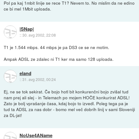
Pol pa kaj 1mbit linije se rece T1? Nevem to. No mislim da ne edino
ce bi mel 1Mbit uploada.
|SNap|
::
30. avg 2002, 22:08
T1 je 1.544 mbps. 44 mbps je pa DS3 ce se ne motim.
Ampak ADSL ze zdalec ni T1 ker ma samo 128 uploada.
eland
::
31. avg 2002, 00:24
Ej, ne se tok sekirat. Če bojo hotl bit konkurenčni bojo zvišal tud
nam prej ali slej - in Telemach po mojem HOČE konkurirat ADSL!
Zato je bolj vprašanje časa, kdaj bojo to izvedl. Poleg tega pa je
tud ta ADSL za nas dobr - bomo mel več dobrih linij v sami Sloveniji
za DL-jat!
NoUse4AName