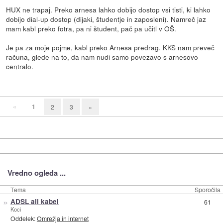
HUX ne trapaj. Preko arnesa lahko dobijo dostop vsi tisti, ki lahko
dobijo dial-up dostop (dijaki, študentje in zaposleni). Namreč jaz
mam kabl preko fotra, pa ni študent, pač pa učitl v OŠ.
Je pa za moje pojme, kabl preko Arnesa predrag. KKS nam preveč
računa, glede na to, da nam nudi samo povezavo s arnesovo
centralo.
«
1
2
3
»
Vredno ogleda ...
Tema
Sporočila
»
ADSL ali kabel
61
Koci
Oddelek:
Omrežja in internet