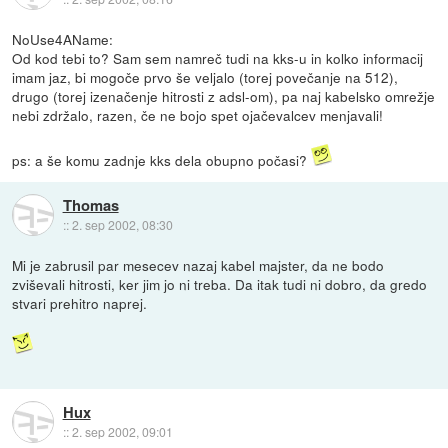
NoUse4AName:
Od kod tebi to? Sam sem namreč tudi na kks-u in kolko informacij
imam jaz, bi mogoče prvo še veljalo (torej povečanje na 512),
drugo (torej izenačenje hitrosti z adsl-om), pa naj kabelsko omrežje
nebi zdržalo, razen, če ne bojo spet ojačevalcev menjavali!
ps: a še komu zadnje kks dela obupno počasi?
Thomas
::
2. sep 2002, 08:30
Mi je zabrusil par mesecev nazaj kabel majster, da ne bodo
zviševali hitrosti, ker jim jo ni treba. Da itak tudi ni dobro, da gredo
stvari prehitro naprej.
Hux
::
2. sep 2002, 09:01