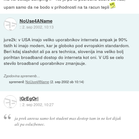
upam samo da ne bodo v prihodnosti na ta racun tepli
NoUse4AName
::
2. sep 2002, 10:13
jure2k: v USA imajo veliko uporabnikov interneta ampak je 90%
tistih ki imajo modem, kar je globoko pod evropskim standardom.
Beri kdaj slashdot ali pa ars technica, slovenija ima veliko bolj
porihtan broadband dostop do interneta kot oni. V US se celo
stevilo broadband uporabnikov zmanjsuje.
Zgodovina sprememb…
spremenil:
NoUse4AName
(
2. sep 2002 ob 10:14
)
|GrEgOr|
::
2. sep 2002, 10:27
ja prek anresa samo kot student mas dostop tam in ne kot dijak
ali pa osluzbenec.