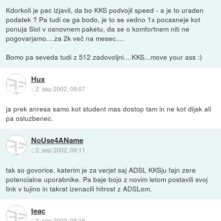
Kdorkoli je pac izjavil, da bo KKS podvojil speed - a je to uraden
podatek ? Pa tudi ce ga bodo, je to se vedno 1x pocasneje kot
ponuja Siol v osnovnem paketu, da se o komfortnem niti ne
pogovarjamo....za 2k več na mesec....
Bomo pa seveda tudi z 512 zadovoljni....KKS...move your ass :)
Hux
::
2. sep 2002, 08:07
ja prek anresa samo kot student mas dostop tam in ne kot dijak ali
pa osluzbenec.
NoUse4AName
::
2. sep 2002, 08:11
tak so govorice, katerim je za verjet saj ADSL KKSju fajn zere
potencialne uporabnike. Pa baje bojo z novim letom postavili svoj
link v tujino in takrat izenacili hitrost z ADSLom.
teac
::
2. sep 2002, 08:16