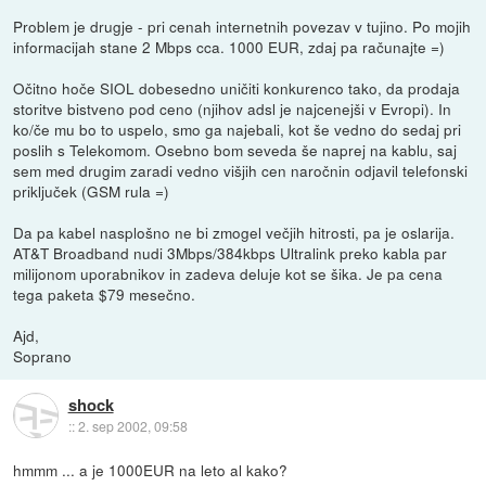
Problem je drugje - pri cenah internetnih povezav v tujino. Po mojih
informacijah stane 2 Mbps cca. 1000 EUR, zdaj pa računajte =)
Očitno hoče SIOL dobesedno uničiti konkurenco tako, da prodaja
storitve bistveno pod ceno (njihov adsl je najcenejši v Evropi). In
ko/če mu bo to uspelo, smo ga najebali, kot še vedno do sedaj pri
poslih s Telekomom. Osebno bom seveda še naprej na kablu, saj
sem med drugim zaradi vedno višjih cen naročnin odjavil telefonski
priključek (GSM rula =)
Da pa kabel nasplošno ne bi zmogel večjih hitrosti, pa je oslarija.
AT&T Broadband nudi 3Mbps/384kbps Ultralink preko kabla par
milijonom uporabnikov in zadeva deluje kot se šika. Je pa cena
tega paketa $79 mesečno.
Ajd,
Soprano
shock
::
2. sep 2002, 09:58
hmmm ... a je 1000EUR na leto al kako?