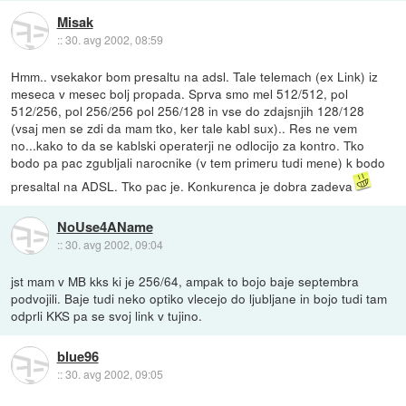
Misak
::
30. avg 2002, 08:59
Hmm.. vsekakor bom presaltu na adsl. Tale telemach (ex Link) iz
meseca v mesec bolj propada. Sprva smo mel 512/512, pol
512/256, pol 256/256 pol 256/128 in vse do zdajsnjih 128/128
(vsaj men se zdi da mam tko, ker tale kabl sux).. Res ne vem
no...kako to da se kablski operaterji ne odlocijo za kontro. Tko
bodo pa pac zgubljali narocnike (v tem primeru tudi mene) k bodo
presaltal na ADSL. Tko pac je. Konkurenca je dobra zadeva
NoUse4AName
::
30. avg 2002, 09:04
jst mam v MB kks ki je 256/64, ampak to bojo baje septembra
podvojili. Baje tudi neko optiko vlecejo do ljubljane in bojo tudi tam
odprli KKS pa se svoj link v tujino.
blue96
::
30. avg 2002, 09:05