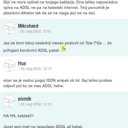
Siol ne more vplivat na tvojega kablarja. Ona lahko neposredno
vpiva na ADSL ne pa na kabelski intenret. Tvoj ponudnik je
absolutni diktator tak da se na njega jezi ne na siol.
Mikrohard
::
30. avg 2002, 12:51
Jaz se bom takoj naslednji mesec poslovil od Tele-TVja ... že
prihajam komfortni ADSL paket
Hux
::
30. avg 2002, 13:10
sicer se je vedno pogoj ISDN ampak ok lol. Sej lahko probas
odjavit pol ko ze mas ADSL hehe.
pivmik
::
30. avg 2002, 14:10
HA HA, kablaši!!!
Jazst sem imel na razpolago ADSL ali kabel.