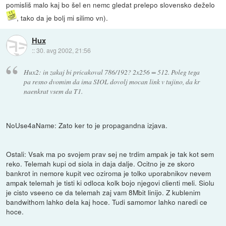
pomisliš malo kaj bo šel en nemc gledat prelepo slovensko deželo
, tako da je bolj mi silimo vn).
Hux
::
30. avg 2002, 21:56
Hux2: in zakaj bi pricakoval 786/192? 2x256 = 512. Poleg tega
pa resno dvomim da ima SIOL dovolj mocan link v tujino, da kr
naenkrat vsem da T1.
NoUse4aName: Zato ker to je propagandna izjava.
Ostali: Vsak ma po svojem prav sej ne trdim ampak je tak kot sem
reko. Telemah kupi od siola in daja dalje. Ocitno je ze skoro
bankrot in nemore kupit vec oziroma je tolko uporabnikov nevem
ampak telemah je tisti ki odloca kolk bojo njegovi clienti meli. Siolu
je cisto vseeno ce da telemah zaj vam 8Mbit linijo. Z kublenim
bandwithom lahko dela kaj hoce. Tudi samomor lahko naredi ce
hoce.