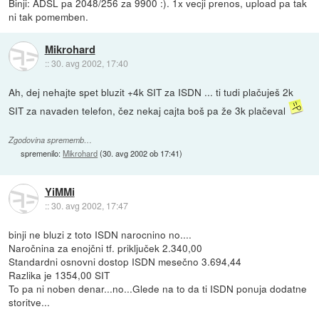
Binji: ADSL pa 2048/256 za 9900 :). 1x vecji prenos, upload pa tak
ni tak pomemben.
Mikrohard
::
30. avg 2002, 17:40
Ah, dej nehajte spet bluzit +4k SIT za ISDN ... ti tudi plačuješ 2k
SIT za navaden telefon, čez nekaj cajta boš pa že 3k plačeval
Zgodovina sprememb…
spremenilo:
Mikrohard
(
30. avg 2002 ob 17:41
)
YiMMi
::
30. avg 2002, 17:47
binji ne bluzi z toto ISDN narocnino no....
Naročnina za enojčni tf. priključek 2.340,00
Standardni osnovni dostop ISDN mesečno 3.694,44
Razlika je 1354,00 SIT
To pa ni noben denar...no...Glede na to da ti ISDN ponuja dodatne
storitve...