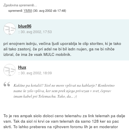
Zgodovina sprememb…
spremenil:
YiMMi
(
30. avg 2002 ob 17:48
)
blue96
::
30. avg 2002, 17:53
pri enojnem isdnju, večina ljudi uporablja le clip storitev, ki je tako
ali tako zastonj. če pri adsl ne bi bil isdn nujen, ga ne bi nihče
izbral, če ima že vsak MULC mobilnik.
Hux
::
30. avg 2002, 18:09
Kakšne pa kotališ? Siol ne more vplivat na kablarje? Konkretno
name še zelo vpliva, ker sem prek njega privezan v svet, čeprav
imam kabel pri Telemachu. Tako, da... ;(
To je res ampak siolo doloci ceno telemahu za link telemah pa dalje
vam. Tak da siol ni krvi ce vam telemah da samo 128 ker so pac
skrti. To lahko preberes na njihovem foromu lih je en moderator