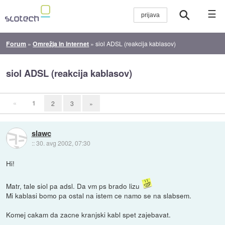
☰
Forum
»
Omrežja in internet
»
siol ADSL (reakcija kablasov)
siol ADSL (reakcija kablasov)
«
1
2
3
»
slawc
::
30. avg 2002, 07:30
Hi!
Matr, tale siol pa adsl. Da vm ps brado lizu
Mi kablasi bomo pa ostal na istem ce namo se na slabsem.
Komej cakam da zacne kranjski kabl spet zajebavat.