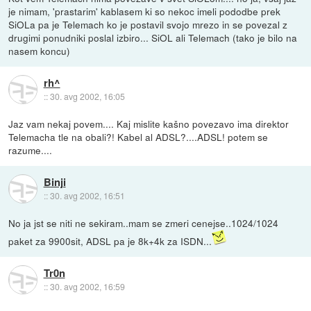
je nimam, 'prastarim' kablasem ki so nekoc imeli pododbe prek
SiOLa pa je Telemach ko je postavil svojo mrezo in se povezal z
drugimi ponudniki poslal izbiro... SiOL ali Telemach (tako je bilo na
nasem koncu)
rh^
::
30. avg 2002, 16:05
Jaz vam nekaj povem.... Kaj mislite kašno povezavo ima direktor
Telemacha tle na obali?! Kabel al ADSL?....ADSL! potem se
razume....
Binji
::
30. avg 2002, 16:51
No ja jst se niti ne sekiram..mam se zmeri cenejse..1024/1024
paket za 9900sit, ADSL pa je 8k+4k za ISDN...
Tr0n
::
30. avg 2002, 16:59