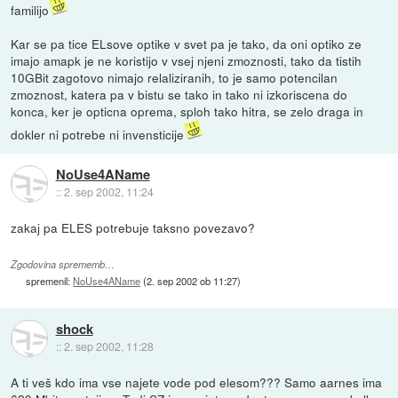
familijo
Kar se pa tice ELsove optike v svet pa je tako, da oni optiko ze
imajo amapk je ne koristijo v vsej njeni zmoznosti, tako da tistih
10GBit zagotovo nimajo relaliziranih, to je samo potencilan
zmoznost, katera pa v bistu se tako in tako ni izkoriscena do
konca, ker je opticna oprema, sploh tako hitra, se zelo draga in
dokler ni potrebe ni invensticije
NoUse4AName
::
2. sep 2002, 11:24
zakaj pa ELES potrebuje taksno povezavo?
Zgodovina sprememb…
spremenil:
NoUse4AName
(
2. sep 2002 ob 11:27
)
shock
::
2. sep 2002, 11:28
A ti veš kdo ima vse najete vode pod elesom??? Samo aarnes ima