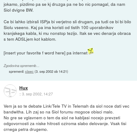
jokamo, pizdimo pa se kj druzga pa ne bo nic pomagal, da nam
Siol dvigne BW.
Ce bi lahko izbirali ISPja bi verjetno sli drugam, pa tudi ce bi bi bilo
Siolu vseeno. Kaj pa ima koristi od tistih 100 uporabnikov
kranjskega kabla, ki mu nonstop tezijo. Itak se vec denarja obraca
s tem ADSLjem kot kablom.
[insert your favorite f word here] pa internet
Zgodovina sprememb…
spremenil:
slawc
(
3. sep 2002 ob 14:21
)
Hux
::
3. sep 2002, 14:27
Vem ja so te debate Link/Tele TV in Telemah da siol noce dati vec
bandwitha. Lih zaj so na Siol forumu mogoce obisci malo.
No gre se vglavnem o tem da siol ne kabljasi nocejo prevzeti
odgovornosti za niske hitrosti oziroma slabo delovanje. Vsak tisi
crnega petra drugemo.