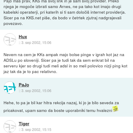
Pajo mas prav, KKS ma svoj link in je sam svoj provider. Preko
njega je mogoče izbrati samo Arnes, ne pa tako kot imajo drugi
kabelski operaterji, pri katerih si ti sam določiš internet providerja.
Sicer pa na KKS.net piše, da bodo v četrtek zjutraj nadgrajevali
povezavo.
Hux
::
3. sep 2002, 15:06
Nevem na cem je KKs ampak majo bolse pinge v igrah kot jaz na
ADSLu po sloveniji. Sicer pa je tudi tak da sem enkrat bil na
serveru kjer so drugi tudi meli adsl in so meli polovico nizji ping kot
jaz tak da je to pac relativno.
PaJo
::
3. sep 2002, 15:06
Hehe, to pa je bil kar hitra rekcija nazaj, ki jo je bilo seveda za
pricakovat, upam samo da boste uporabniki temu hvalezni
Tiger
::
3. sep 2002, 15:15