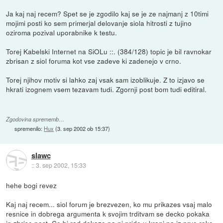
Ja kaj naj recem? Spet se je zgodilo kaj se je ze najmanj z 10timi
mojimi posti ko sem primerjal delovanje siola hitrosti z tujino
oziroma pozival uporabnike k testu.
Torej Kabelski Internet na SiOLu ::. (384/128) topic je bil ravnokar
zbrisan z siol foruma kot vse zadeve ki zadenejo v crno.
Torej njihov motiv si lahko zaj vsak sam izoblikuje. Z to izjavo se
hkrati izognem vsem tezavam tudi. Zgornji post bom tudi editiral.
Zgodovina sprememb…
spremenilo:
Hux
(
3. sep 2002 ob 15:37
)
slawc
::
3. sep 2002, 15:33
hehe bogi revez
Kaj naj recem... siol forum je brezvezen, ko mu prikazes vsaj malo
resnice in dobrega argumenta k svojim trditvam se decko pokaka
in zbrise post. Ce bi rad dokaze pa nj pride u kranj pa iz prve roke