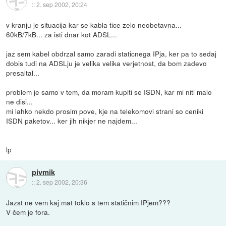
::
2. sep 2002, 20:24
v kranju je situacija kar se kabla tice zelo neobetavna...
60kB/7kB... za isti dnar kot ADSL...
jaz sem kabel obdrzal samo zaradi staticnega IPja, ker pa to sedaj
dobis tudi na ADSLju je velika velika verjetnost, da bom zadevo
presaltal...
problem je samo v tem, da moram kupiti se ISDN, kar mi niti malo
ne disi...
mi lahko nekdo prosim pove, kje na telekomovi strani so ceniki
ISDN paketov... ker jih nikjer ne najdem...
lp
pivmik
::
2. sep 2002, 20:36
Jazst ne vem kaj mat toklo s tem statičnim IPjem???
V čem je fora.