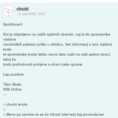
chucki
::
3. sep 2002, 13:37
Spoštovani!
Kot je objavljeno na naših spletnih straneh, naj bi do spremembe
vsebine
naročniških paketov prišlo v oktobru. Več informacij o tem, kakšne
bodo
te spremembe boste lahko ravno tako našli na naši spletni strani,
takoj ko
bodo podrobnosti potrjene s strani naše uprave.
Lep pozdrav
Tilen Skale
KKS Online
---
> chucki wrote:
>
> Mene pa zanima ce se bo hitrost interneta kaj povecala,ker