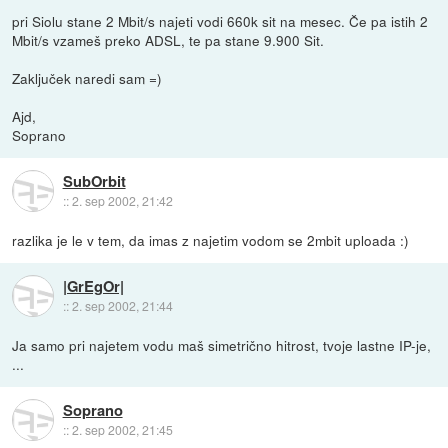
pri Siolu stane 2 Mbit/s najeti vodi 660k sit na mesec. Če pa istih 2
Mbit/s vzameš preko ADSL, te pa stane 9.900 Sit.
Zaključek naredi sam =)
Ajd,
Soprano
SubOrbit
::
2. sep 2002, 21:42
razlika je le v tem, da imas z najetim vodom se 2mbit uploada :)
|GrEgOr|
::
2. sep 2002, 21:44
Ja samo pri najetem vodu maš simetrično hitrost, tvoje lastne IP-je,
...
Soprano
::
2. sep 2002, 21:45