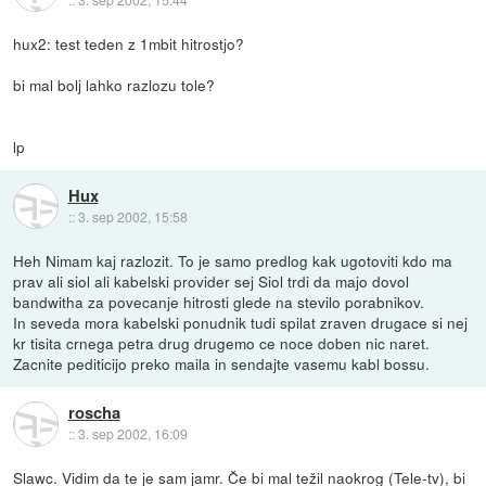
hux2: test teden z 1mbit hitrostjo?
bi mal bolj lahko razlozu tole?
lp
Hux
::
3. sep 2002, 15:58
Heh Nimam kaj razlozit. To je samo predlog kak ugotoviti kdo ma
prav ali siol ali kabelski provider sej Siol trdi da majo dovol
bandwitha za povecanje hitrosti glede na stevilo porabnikov.
In seveda mora kabelski ponudnik tudi spilat zraven drugace si nej
kr tisita crnega petra drug drugemo ce noce doben nic naret.
Zacnite pediticijo preko maila in sendajte vasemu kabl bossu.
roscha
::
3. sep 2002, 16:09
Slawc. Vidim da te je sam jamr. Če bi mal težil naokrog (Tele-tv), bi