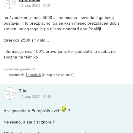
::
2. sep 2002, 10:37
na švedskem je adsl 5000 sit na mesec - seveda ti ga takoj
postavjo in to brezplačno, pa še kkšn mesec brezplačen dobiš
zraven, poleg tega je pa njihov standard ene 2x višji
torej cca 2500 sit v slo...
informacije niso 100% preverjene, ker pač dotična oseba ne
spozna na tehniko
Zgodovina sprememb…
spremenilo:
Uporabnik
(
2. sep 2002 ob 10:39
)
Tito
::
2. sep 2002, 10:44
A vi govorite o Europskih evrih
?
Ne resno, a ste čist znorel?
1000 , kdo vam je to natrobu? To nei šans da je res, po vseh