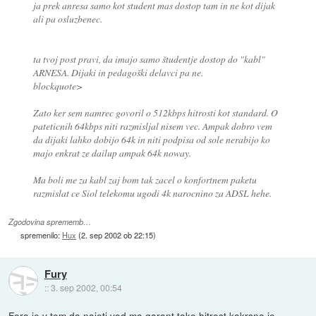
ja prek anresa samo kot student mas dostop tam in ne kot dijak
ali pa osluzbenec.
ta tvoj post pravi, da imajo samo študentje dostop do "kabl"
ARNESA. Dijaki in pedagoški delavci pa ne.
blockquote>
Zato ker sem namrec govoril o 512kbps hitrosti kot standard. O
pateticnih 64kbps niti razmisljal nisem vec. Ampak dobro vem
da dijaki lahko dobijo 64k in niti podpisa od sole nerabijo ko
majo enkrat ze dailup ampak 64k noway.
Ma boli me za kabl zaj bom tak zacel o konfortnem paketu
razmislat ce Siol telekomu ugodi 4k narocnino za ADSL hehe.
Zgodovina sprememb…
spremenilo:
Hux
(
2. sep 2002 ob 22:15
)
Fury
::
3. sep 2002, 00:54
Fora je v tem da najeti vod ma garant tako hitrost kakrsna je