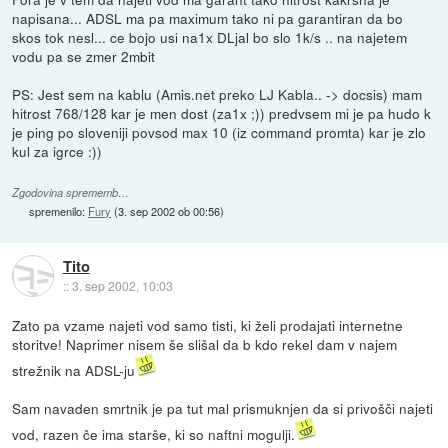
napisana... ADSL ma pa maximum tako ni pa garantiran da bo
skos tok nesl... ce bojo usi na1x DLjal bo slo 1k/s .. na najetem
vodu pa se zmer 2mbit
PS: Jest sem na kablu (Amis.net preko LJ Kabla.. -> docsis) mam
hitrost 768/128 kar je men dost (za1x ;)) predvsem mi je pa hudo k
je ping po sloveniji povsod max 10 (iz command promta) kar je zlo
kul za igrce :))
Zgodovina sprememb…
spremenilo:
Fury
(
3. sep 2002 ob 00:56
)
Tito
::
3. sep 2002, 10:03
Zato pa vzame najeti vod samo tisti, ki želi prodajati internetne
storitve! Naprimer nisem še slišal da b kdo rekel dam v najem
strežnik na ADSL-ju
Sam navaden smrtnik je pa tut mal prismuknjen da si privošči najeti
vod, razen če ima starše, ki so naftni mogulji.