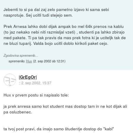
Jebemti to si pa dal zaj zelo pametno izjavo ki sama sebi
nasprotuje. Sej ucitli tudi stejejo sem.
Prek Arnesa lahko dobi dijak ampak bo mel 64k prenos na kablu
(to jaz nekako nebi niti razmisljal vzeti) , studenti pa lahko zbirajo
med pakete. Ti pa tak pravis da mas prek fotra ki je uciteljk tak de
ne bluzi tuparij. Valda bojo ucitli doblo kirikoli paket cejo.
Zgodovina sprememb…
spremenilo:
Hux
(
2. sep 2002 ob 12:31
)
|GrEgOr|
::
2. sep 2002, 15:37
Hux v prvem postu si napisalo tole:
ja prek anresa samo kot student mas dostop tam in ne kot dijak ali
pa osluzbenec.
ta tvoj post pravi, da imajo samo študentje dostop do "kabl"