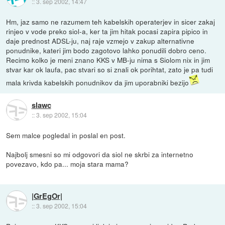
::
3. sep 2002, 14:47
Hm, jaz samo ne razumem teh kabelskih operaterjev in sicer zakaj
rinjeo v vode preko siol-a, ker ta jim hitak pocasi zapira pipico in
daje prednost ADSL-ju, naj raje vzmejo v zakup alternativne
ponudnike, kateri jim bodo zagotovo lahko ponudili dobro ceno.
Recimo kolko je meni znano KKS v MB-ju nima s Siolom nix in jim
stvar kar ok laufa, pac stvari so si znali ok porihtat, zato je pa tudi
mala krivda kabelskih ponudnikov da jim uporabniki bezijo
slawc
::
3. sep 2002, 15:04
Sem malce pogledal in poslal en post.
Najbolj smesni so mi odgovori da siol ne skrbi za internetno
povezavo, kdo pa... moja stara mama?
|GrEgOr|
::
3. sep 2002, 15:04