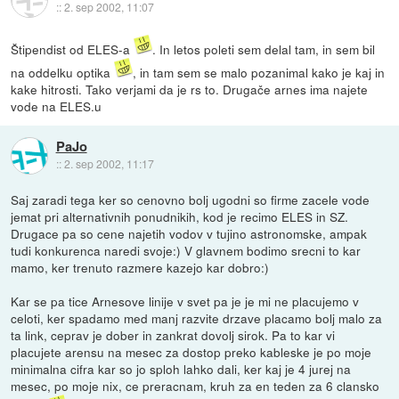
::
2. sep 2002, 11:07
Štipendist od ELES-a
. In letos poleti sem delal tam, in sem bil
na oddelku optika
, in tam sem se malo pozanimal kako je kaj in
kake hitrosti. Tako verjami da je rs to. Drugače arnes ima najete
vode na ELES.u
PaJo
::
2. sep 2002, 11:17
Saj zaradi tega ker so cenovno bolj ugodni so firme zacele vode
jemat pri alternativnih ponudnikih, kod je recimo ELES in SZ.
Drugace pa so cene najetih vodov v tujino astronomske, ampak
tudi konkurenca naredi svoje:) V glavnem bodimo srecni to kar
mamo, ker trenuto razmere kazejo kar dobro:)
Kar se pa tice Arnesove linije v svet pa je je mi ne placujemo v
celoti, ker spadamo med manj razvite drzave placamo bolj malo za
ta link, ceprav je dober in zankrat dovolj sirok. Pa to kar vi
placujete arensu na mesec za dostop preko kableske je po moje
minimalna cifra kar so jo sploh lahko dali, ker kaj je 4 jurej na
mesec, po moje nix, ce preracnam, kruh za en teden za 6 clansko