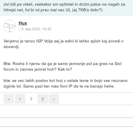
zivi bili pa videli, vsekakor sm optimist in drzim palce na nogah za
hitrejsi net, ful bi mi prsu mal vec UL (aj 7KB/s dobr?)
Hux
::
3. sep 2002, 16:45
Verjetno je tanov ISP Volja sej je edini ki lahko sploh kaj anredi v
sloveniji.
Btw. Rosha ti njemu da ga je samo jamranje pol pa gres na Siol
forum in zacnes jamrat huh? Kak to?
btw. se vec takih postov kot tvoj v ostale teme in bojo vse neznano
izginle lol. Samo pazi ker mas fixni IP da te ne banajo hehe.
2
«
1
3
»