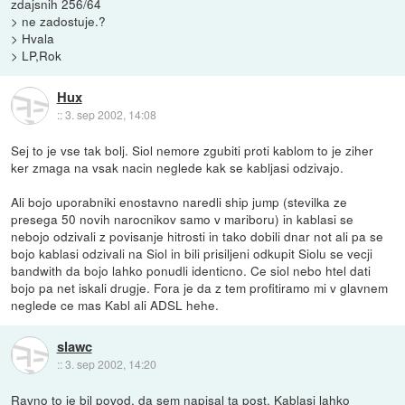
zdajsnih 256/64
> ne zadostuje.?
> Hvala
> LP,Rok
Hux
::
3. sep 2002, 14:08
Sej to je vse tak bolj. Siol nemore zgubiti proti kablom to je ziher
ker zmaga na vsak nacin neglede kak se kabljasi odzivajo.
Ali bojo uporabniki enostavno naredli ship jump (stevilka ze
presega 50 novih narocnikov samo v mariboru) in kablasi se
nebojo odzivali z povisanje hitrosti in tako dobili dnar not ali pa se
bojo kablasi odzivali na Siol in bili prisiljeni odkupit Siolu se vecji
bandwith da bojo lahko ponudli identicno. Ce siol nebo htel dati
bojo pa net iskali drugje. Fora je da z tem profitiramo mi v glavnem
neglede ce mas Kabl ali ADSL hehe.
slawc
::
3. sep 2002, 14:20
Ravno to je bil povod, da sem napisal ta post. Kablasi lahko