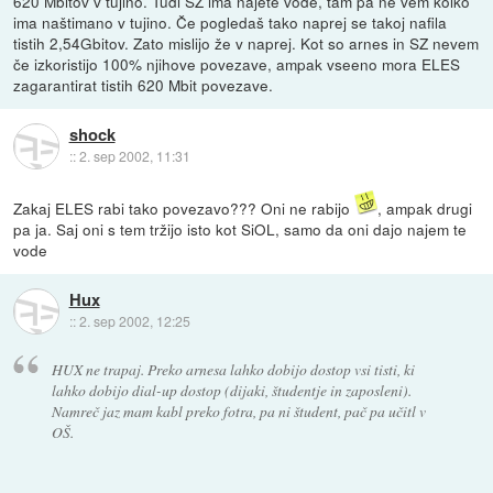
620 Mbitov v tujino. Tudi SZ ima najete vode, tam pa ne vem kolko
ima naštimano v tujino. Če pogledaš tako naprej se takoj nafila
tistih 2,54Gbitov. Zato mislijo že v naprej. Kot so arnes in SZ nevem
če izkoristijo 100% njihove povezave, ampak vseeno mora ELES
zagarantirat tistih 620 Mbit povezave.
shock
::
2. sep 2002, 11:31
Zakaj ELES rabi tako povezavo??? Oni ne rabijo
, ampak drugi
pa ja. Saj oni s tem tržijo isto kot SiOL, samo da oni dajo najem te
vode
Hux
::
2. sep 2002, 12:25
HUX ne trapaj. Preko arnesa lahko dobijo dostop vsi tisti, ki
lahko dobijo dial-up dostop (dijaki, študentje in zaposleni).
Namreč jaz mam kabl preko fotra, pa ni študent, pač pa učitl v
OŠ.