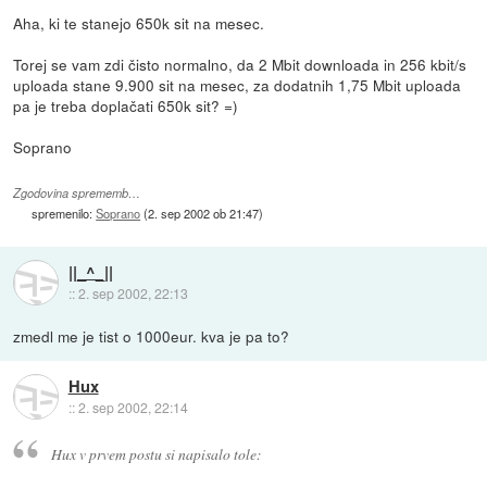
Aha, ki te stanejo 650k sit na mesec.
Torej se vam zdi čisto normalno, da 2 Mbit downloada in 256 kbit/s
uploada stane 9.900 sit na mesec, za dodatnih 1,75 Mbit uploada
pa je treba doplačati 650k sit? =)
Soprano
Zgodovina sprememb…
spremenilo:
Soprano
(
2. sep 2002 ob 21:47
)
||_^_||
::
2. sep 2002, 22:13
zmedl me je tist o 1000eur. kva je pa to?
Hux
::
2. sep 2002, 22:14
Hux v prvem postu si napisalo tole: