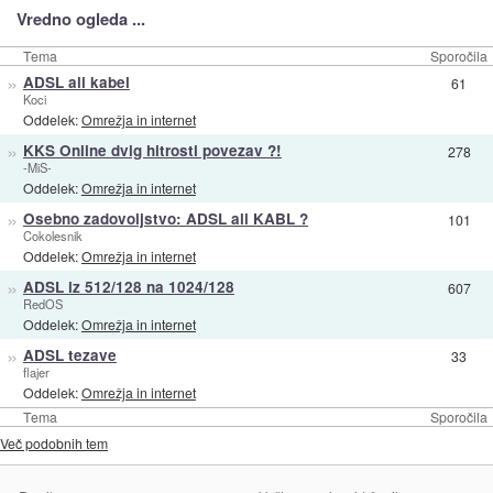
Vredno ogleda ...
Tema
Sporočila
»
ADSL ali kabel
61
Koci
Oddelek:
Omrežja in internet
»
KKS Online dvig hitrosti povezav ?!
278
-MiS-
Oddelek:
Omrežja in internet
»
Osebno zadovoljstvo: ADSL ali KABL ?
101
Cokolesnik
Oddelek:
Omrežja in internet
»
ADSL iz 512/128 na 1024/128
607
RedOS
Oddelek:
Omrežja in internet
»
ADSL tezave
33
flajer
Oddelek:
Omrežja in internet
Tema
Sporočila
Več podobnih tem