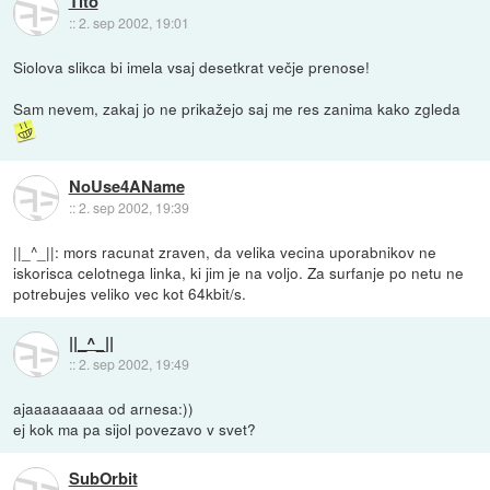
Tito
::
2. sep 2002, 19:01
Siolova slikca bi imela vsaj desetkrat večje prenose!
Sam nevem, zakaj jo ne prikažejo saj me res zanima kako zgleda
NoUse4AName
::
2. sep 2002, 19:39
||_^_||: mors racunat zraven, da velika vecina uporabnikov ne
iskorisca celotnega linka, ki jim je na voljo. Za surfanje po netu ne
potrebujes veliko vec kot 64kbit/s.
||_^_||
::
2. sep 2002, 19:49
ajaaaaaaaaa od arnesa:))
ej kok ma pa sijol povezavo v svet?
SubOrbit