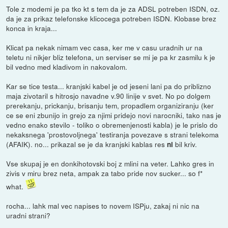
Tole z modemi je pa tko kt s tem da je za ADSL potreben ISDN, oz.
da je za prikaz telefonske klicocega potreben ISDN. Klobase brez
konca in kraja...
Klicat pa nekak nimam vec casa, ker me v casu uradnih ur na
teletu ni nikjer bliz telefona, un serviser se mi je pa kr zasmilu k je
bil vedno med kladivom in nakovalom.
Kar se tice testa... kranjski kabel je od jeseni lani pa do priblizno
maja zivotaril s hitrosjo navadne v.90 linije v svet. No po dolgem
prerekanju, prickanju, brisanju tem, propadlem organiziranju (ker
ce se eni zbunijo in grejo za njimi pridejo novi narocniki, tako nas je
vedno enako stevilo - toliko o obremenjenosti kabla) je le prislo do
nekaksnega 'prostovoljnega' testiranja povezave s strani telekoma
(AFAIK). no... prikazal se je da kranjski kablas res
bil kriv.
ni
Vse skupaj je en donkihotovski boj z mlini na veter. Lahko gres in
zivis v miru brez neta, ampak za tabo pride nov sucker... so f*
what.
rocha... lahk mal vec napises to novem ISPju, zakaj ni nic na
uradni strani?