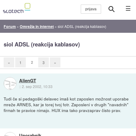
☰
Forum
»
Omrežja in internet
»
siol ADSL (reakcija kablasov)
siol ADSL (reakcija kablasov)
2
«
1
3
»
AlienGT
::
2. sep 2002, 10:33
Tudi če si pedagoški delavec imaš kot zaposlen možnost uporabe
mreže ARNES, kar je torej tvoj fotr. Zaposleni v drugih "navadnih"
firmah te pravice nimajo. HUX ima tako pravzaprav čisto prav.
Uporabnik