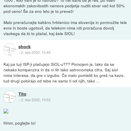
ekonomskih zakonitostih nemore podjetje nuditi stvar več kot 50%
pod ceno! Še za eno leto je to preveč!
Malo preračunajte kakšno hrbtenico ima slovenija in pomnožite tele
evre in boste ugotovil, da telekom nima niti proračuna dovolj
visokega da bi to plačal, kaj šele SIOL!
shock
::
2. sep 2002, 10:45
Kaj pa tuji ISP-ji plačujejo SiOL-u??? Pomojem ja, tako da se
nekako kompenzira in da ni lih tako astronomska cifra. Saj siol
nima interesa, da gre v izgubo. Če malo pomisliš ko greš na kazo,
tud drugi pobirajo od tebe ne samo ti od njih, tako ...
Tito
::
2. sep 2002, 10:52
Hmm, poglejte to!