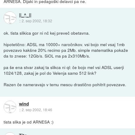
ARNESA. Dijaki in pedagoški delavci pa ne.
||_^_||
::
2. sep 2002, 18:32
ok. tista slikica gor ni nč kej preveč obetavna.
hipotetično: ADSL ma 10000+ naročnikov. vsi bojo mel vsaj 1mb
povezavo kakšne 20% recimo pa 2Mb. simple matematika pokaže
da to znese: 12Gb/s. SiOL ma pa 2x310Mb/s.
pa še ena stvar zakaj ta slikca ni ql: če bojo mel vsi ADSL userji
1024/128, zakaj je pol do Velenja samo 512 link?
Razen če nameravajo v temu mescu drastično pohitrit povezave.
wind
::
2. sep 2002, 18:46
tista slika je od ARNESA :)