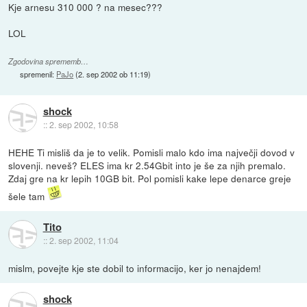
Kje arnesu 310 000 ? na mesec???
LOL
Zgodovina sprememb…
spremenil:
PaJo
(
2. sep 2002 ob 11:19
)
shock
::
2. sep 2002, 10:58
HEHE Ti misliš da je to velik. Pomisli malo kdo ima največji dovod v
slovenji. neveš? ELES ima kr 2.54Gbit into je še za njih premalo.
Zdaj gre na kr lepih 10GB bit. Pol pomisli kake lepe denarce greje
šele tam
Tito
::
2. sep 2002, 11:04
mislm, povejte kje ste dobil to informacijo, ker jo nenajdem!
shock