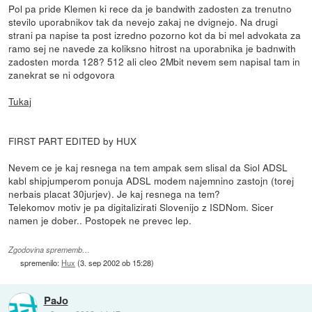
Pol pa pride Klemen ki rece da je bandwith zadosten za trenutno
stevilo uporabnikov tak da nevejo zakaj ne dvignejo. Na drugi
strani pa napise ta post izredno pozorno kot da bi mel advokata za
ramo sej ne navede za koliksno hitrost na uporabnika je badnwith
zadosten morda 128? 512 ali cleo 2Mbit nevem sem napisal tam in
zanekrat se ni odgovora
Tukaj
FIRST PART EDITED by HUX
Nevem ce je kaj resnega na tem ampak sem slisal da Siol ADSL
kabl shipjumperom ponuja ADSL modem najemnino zastojn (torej
nerbais placat 30jurjev). Je kaj resnega na tem?
Telekomov motiv je pa digitalizirati Slovenijo z ISDNom. Sicer
namen je dober.. Postopek ne prevec lep.
Zgodovina sprememb…
spremenilo:
Hux
(
3. sep 2002 ob 15:28
)
PaJo