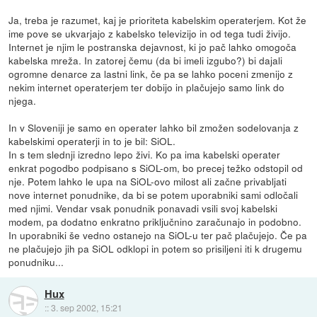
Ja, treba je razumet, kaj je prioriteta kabelskim operaterjem. Kot že
ime pove se ukvarjajo z kabelsko televizijo in od tega tudi živijo.
Internet je njim le postranska dejavnost, ki jo pač lahko omogoča
kabelska mreža. In zatorej čemu (da bi imeli izgubo?) bi dajali
ogromne denarce za lastni link, če pa se lahko poceni zmenijo z
nekim internet operaterjem ter dobijo in plačujejo samo link do
njega.
In v Sloveniji je samo en operater lahko bil zmožen sodelovanja z
kabelskimi operaterji in to je bil: SiOL.
In s tem slednji izredno lepo živi. Ko pa ima kabelski operater
enkrat pogodbo podpisano s SiOL-om, bo precej težko odstopil od
nje. Potem lahko le upa na SiOL-ovo milost ali začne privabljati
nove internet ponudnike, da bi se potem uporabniki sami odločali
med njimi. Vendar vsak ponudnik ponavadi vsili svoj kabelski
modem, pa dodatno enkratno priključnino zaračunajo in podobno.
In uporabniki še vedno ostanejo na SiOL-u ter pač plačujejo. Če pa
ne plačujejo jih pa SiOL odklopi in potem so prisiljeni iti k drugemu
ponudniku...
Hux
::
3. sep 2002, 15:21