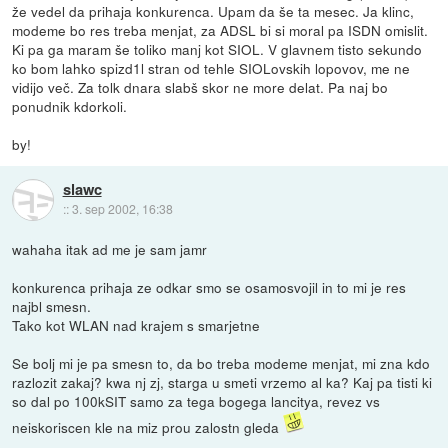
že vedel da prihaja konkurenca. Upam da še ta mesec. Ja klinc,
modeme bo res treba menjat, za ADSL bi si moral pa ISDN omislit.
Ki pa ga maram še toliko manj kot SIOL. V glavnem tisto sekundo
ko bom lahko spizd1l stran od tehle SIOLovskih lopovov, me ne
vidijo več. Za tolk dnara slabš skor ne more delat. Pa naj bo
ponudnik kdorkoli.
by!
slawc
::
3. sep 2002, 16:38
wahaha itak ad me je sam jamr
konkurenca prihaja ze odkar smo se osamosvojil in to mi je res
najbl smesn.
Tako kot WLAN nad krajem s smarjetne
Se bolj mi je pa smesn to, da bo treba modeme menjat, mi zna kdo
razlozit zakaj? kwa nj zj, starga u smeti vrzemo al ka? Kaj pa tisti ki
so dal po 100kSIT samo za tega bogega lancitya, revez vs
neiskoriscen kle na miz prou zalostn gleda