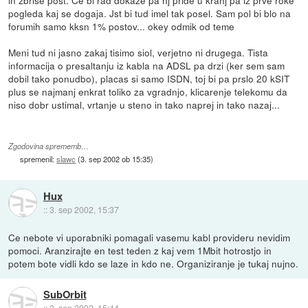
pogleda kaj se dogaja. Jst bi tud imel tak posel. Sam pol bi blo na
forumih samo kksn 1% postov... okey odmik od teme
Meni tud ni jasno zakaj tisimo siol, verjetno ni drugega. Tista
informacija o presaltanju iz kabla na ADSL pa drzi (ker sem sam
dobil tako ponudbo), placas si samo ISDN, toj bi pa prslo 20 kSIT
plus se najmanj enkrat toliko za vgradnjo, klicarenje telekomu da
niso dobr ustimal, vrtanje u steno in tako naprej in tako nazaj...
Zgodovina sprememb…
spremenil:
slawc
(
3. sep 2002 ob 15:35
)
Hux
::
3. sep 2002, 15:37
Ce nebote vi uporabniki pomagali vasemu kabl provideru nevidim
pomoci. Aranzirajte en test teden z kaj vem 1Mbit hotrostjo in
potem bote vidli kdo se laze in kdo ne. Organiziranje je tukaj nujno.
SubOrbit
::
3. sep 2002, 15:44