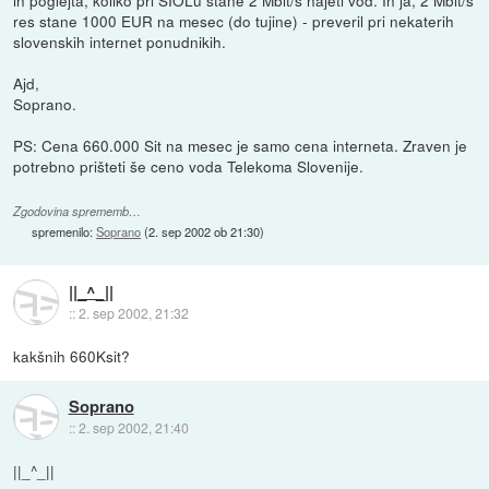
in poglejta, koliko pri SIOLu stane 2 Mbit/s najeti vod. In ja, 2 Mbit/s
res stane 1000 EUR na mesec (do tujine) - preveril pri nekaterih
slovenskih internet ponudnikih.
Ajd,
Soprano.
PS: Cena 660.000 Sit na mesec je samo cena interneta. Zraven je
potrebno prišteti še ceno voda Telekoma Slovenije.
Zgodovina sprememb…
spremenilo:
Soprano
(
2. sep 2002 ob 21:30
)
||_^_||
::
2. sep 2002, 21:32
kakšnih 660Ksit?
Soprano
::
2. sep 2002, 21:40
||_^_||