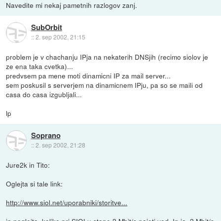
Navedite mi nekaj pametnih razlogov zanj.
SubOrbit
::
2. sep 2002, 21:15
problem je v chachanju IPja na nekaterih DNSjih (recimo siolov je
ze ena taka cvetka)...
predvsem pa mene moti dinamicni IP za mail server...
sem poskusil s serverjem na dinamicnem IPju, pa so se maili od
casa do casa izgubljali...
lp
Soprano
::
2. sep 2002, 21:28
Jure2k in Tito:
Oglejta si tale link:
http://www.siol.net/uporabniki/storitve...