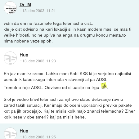
Dr_M
::
13. dec 2003, 11:21
vidm da eni ne razumete tega telemacha cist...
kle je cist odvisno na keri lokaciji si in kasn modem mas. ce mas ti
velike hitrosti, nc ne upliva na enga na drugmu koncu mesta.to
nima nobene veze sploh.
Hux
::
13. dec 2003, 11:23
Eh jaz mam kr sreco. Lahko mam Kabl KKS ki je verjetno najboilsi
ponudnik kabelskega interneta v sloveniji al pa ADSL.
Trenutno reje ADSL. Odvisno od situacije na trgu
.
Siol je vedno krivil telemach za njihovo slabo delovanje ravno
zarad takih sutuacij. Ker imajo doloceni uporabniki prevlke pakete
kot pa jih prodajajo. Kaj te mislis kolk majo znanci telemacha? Ziher
kolk nese v obe smeri? kaj pa mislis hehe.
Hux
::
13. dec 2003, 11:25