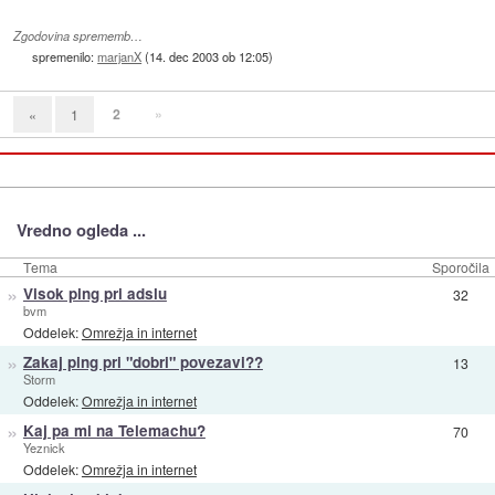
Zgodovina sprememb…
spremenilo:
marjanX
(
14. dec 2003 ob 12:05
)
2
»
«
1
Vredno ogleda ...
Tema
Sporočila
»
Visok ping pri adslu
32
bvm
Oddelek:
Omrežja in internet
»
Zakaj ping pri "dobri" povezavi??
13
Storm
Oddelek:
Omrežja in internet
»
Kaj pa mi na Telemachu?
70
Yeznick
Oddelek:
Omrežja in internet