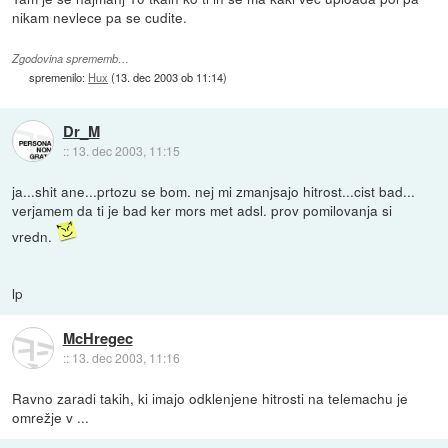
nikam nevlece pa se cudite.
Zgodovina sprememb…
spremenilo:
Hux
(
13. dec 2003 ob 11:14
)
Dr_M
::
13. dec 2003, 11:15
ja...shit ane...prtozu se bom. nej mi zmanjsajo hitrost...cist bad...
verjamem da ti je bad ker mors met adsl. prov pomilovanja si
vredn.
lp
McHregec
::
13. dec 2003, 11:16
Ravno zaradi takih, ki imajo odklenjene hitrosti na telemachu je
omrežje v ...