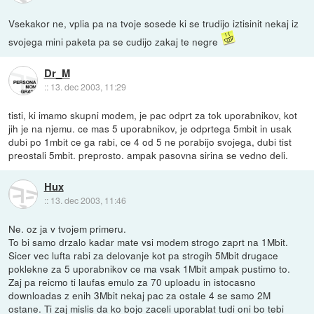
Vsekakor ne, vplia pa na tvoje sosede ki se trudijo iztisinit nekaj iz
svojega mini paketa pa se cudijo zakaj te negre
Dr_M
::
13. dec 2003, 11:29
tisti, ki imamo skupni modem, je pac odprt za tok uporabnikov, kot
jih je na njemu. ce mas 5 uporabnikov, je odprtega 5mbit in usak
dubi po 1mbit ce ga rabi, ce 4 od 5 ne porabijo svojega, dubi tist
preostali 5mbit. preprosto. ampak pasovna sirina se vedno deli.
Hux
::
13. dec 2003, 11:46
Ne. oz ja v tvojem primeru.
To bi samo drzalo kadar mate vsi modem strogo zaprt na 1Mbit.
Sicer vec lufta rabi za delovanje kot pa strogih 5Mbit drugace
poklekne za 5 uporabnikov ce ma vsak 1Mbit ampak pustimo to.
Zaj pa reicmo ti laufas emulo za 70 uploadu in istocasno
downloadas z enih 3Mbit nekaj pac za ostale 4 se samo 2M
ostane. Ti zaj mislis da ko bojo zaceli uporablat tudi oni bo tebi