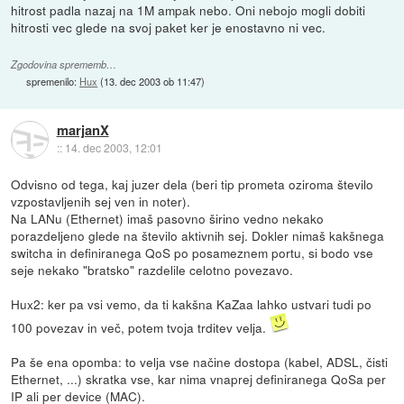
hitrost padla nazaj na 1M ampak nebo. Oni nebojo mogli dobiti
hitrosti vec glede na svoj paket ker je enostavno ni vec.
Zgodovina sprememb…
spremenilo:
Hux
(
13. dec 2003 ob 11:47
)
marjanX
::
14. dec 2003, 12:01
Odvisno od tega, kaj juzer dela (beri tip prometa oziroma število
vzpostavljenih sej ven in noter).
Na LANu (Ethernet) imaš pasovno širino vedno nekako
porazdeljeno glede na število aktivnih sej. Dokler nimaš kakšnega
switcha in definiranega QoS po posameznem portu, si bodo vse
seje nekako "bratsko" razdelile celotno povezavo.
Hux2: ker pa vsi vemo, da ti kakšna KaZaa lahko ustvari tudi po
100 povezav in več, potem tvoja trditev velja.
Pa še ena opomba: to velja vse načine dostopa (kabel, ADSL, čisti
Ethernet, ...) skratka vse, kar nima vnaprej definiranega QoSa per
IP ali per device (MAC).