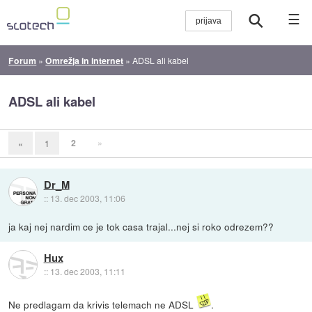
☰
Forum
»
Omrežja in internet
»
ADSL ali kabel
ADSL ali kabel
2
»
«
1
Dr_M
::
13. dec 2003, 11:06
ja kaj nej nardim ce je tok casa trajal...nej si roko odrezem??
Hux
::
13. dec 2003, 11:11
Ne predlagam da krivis telemach ne ADSL
.