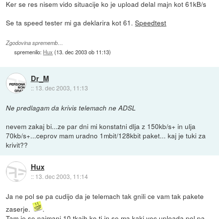
Ker se res nisem vido situacije ko je upload delal majn kot 61kB/s
Se ta speed tester mi ga deklarira kot 61.
Speedtest
Zgodovina sprememb…
spremenilo:
Hux
(
13. dec 2003 ob 11:13
)
Dr_M
::
13. dec 2003, 11:13
Ne predlagam da krivis telemach ne ADSL
nevem zakaj bi...ze par dni mi konstatni dlja z 150kb/s+ in ulja
70kb/s+...ceprov mam uradno 1mbit/128kbit paket... kaj je tuki za
krivit??
Hux
::
13. dec 2003, 11:14
Ja ne pol se pa cudijo da je telemach tak gnili ce vam tak pakete
zaserje.
.
Tam je se najmanj 10 tkaih ko ti in se ma kaki vec uploada pol pa