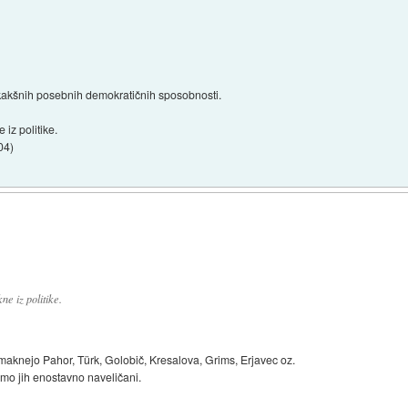
l kakšnih posebnih demokratičnih sposobnosti.
 iz politike.
04
)
ne iz politike.
 umaknejo Pahor, Türk, Golobič, Kresalova, Grims, Erjavec oz.
mo jih enostavno naveličani.