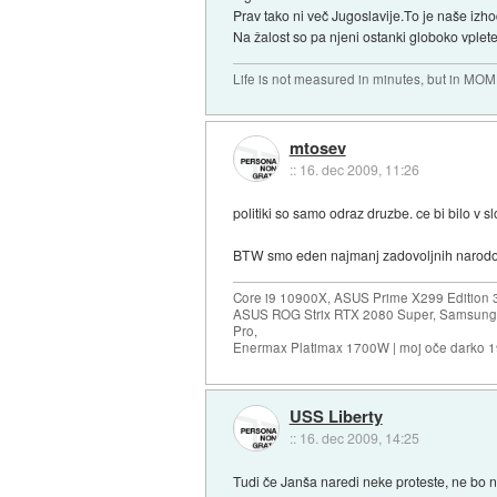
Prav tako ni več Jugoslavije.To je naše izho
Na žalost so pa njeni ostanki globoko vpleteni
Life is not measured in minutes, but in MO
mtosev
::
16. dec 2009, 11:26
politiki so samo odraz druzbe. ce bi bilo v s
BTW smo eden najmanj zadovoljnih narodov
Core i9 10900X, ASUS Prime X299 Edition 
ASUS ROG Strix RTX 2080 Super, Samsung
Pro,
Enermax Platimax 1700W | moj oče darko 
USS Liberty
::
16. dec 2009, 14:25
Tudi če Janša naredi neke proteste, ne bo ni