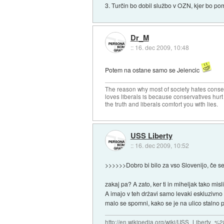
3. Turčin bo dobil službo v OZN, kjer bo po
Dr_M
::
16. dec 2009, 10:48
Potem na ostane samo se Jelencic
The reason why most of society hates conse
loves liberals is because conservatives hurt
the truth and liberals comfort you with lies.
USS Liberty
::
16. dec 2009, 10:52
>>>>>>Dobro bi bilo za vso Slovenijo, če se
zakaj pa? A zato, ker ti in miheljak tako misl
A imajo v teh državi samo levaki eskluzivno 
malo se spomni, kako se je na ulico stalno p
http://en.wikipedia.org/wiki/USS_Liberty