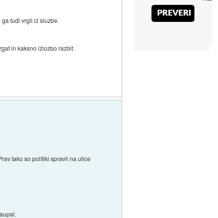
ga tudi vrgli iz sluzbe.
azgat in kaksno izlozbo razbit.
v tako so politiki spravli na ulice
zaupal.