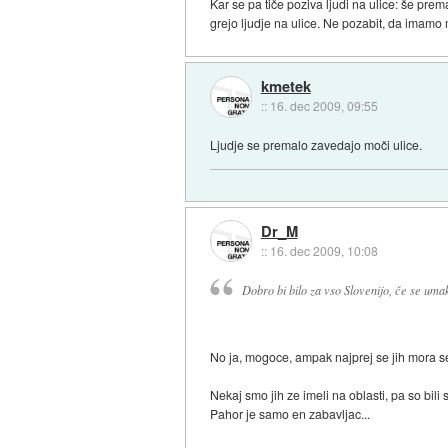
Kar se pa tiče poziva ljudi na ulice: še pre
grejo ljudje na ulice. Ne pozabit, da imamo m
kmetek
::
16. dec 2009, 09:55
Ljudje se premalo zavedajo moči ulice.
Dr_M
::
16. dec 2009, 10:08
Dobro bi bilo za vso Slovenijo, če se umak
No ja, mogoce, ampak najprej se jih mora s
Nekaj smo jih ze imeli na oblasti, pa so bili
Pahor je samo en zabavljac...