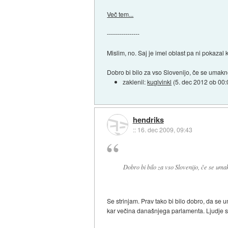
Več tem...
----------------
Mislim, no. Saj je imel oblast pa ni pokaza
Dobro bi bilo za vso Slovenijo, če se umakne
zaklenil:
kuglvinkl
(
5. dec 2012 ob 00:
hendriks
::
16. dec 2009, 09:43
Dobro bi bilo za vso Slovenijo, če se umak
Se strinjam. Prav tako bi bilo dobro, da se
kar večina današnjega parlamenta. Ljudje s