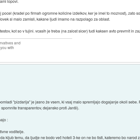
sami lopovi.
j pocel (kradel po firmah ogromne kolicine izdelkov, ker je imel to moznost), zato so 
. Clovek si malo zamisli, kaksne ljudi imamo na razpolago za oblast.
otestov, kot so v tujini. vcasih je treba (na zalost sicer) tudi kaksen avto prevrnit in z
rvatives and
 you with
adi "pizdarija" je jasno že vsem, ki vsaj malo spremljajo dogajanje okoli sebe. Pra
e spomnite transparentov, dejansko proti Janši).
ajo :
ivne voditelje.
a kljub temu, da ljudje ne bodo več hoteli 3-ke on ne bo tisti, kateremo bo narod 