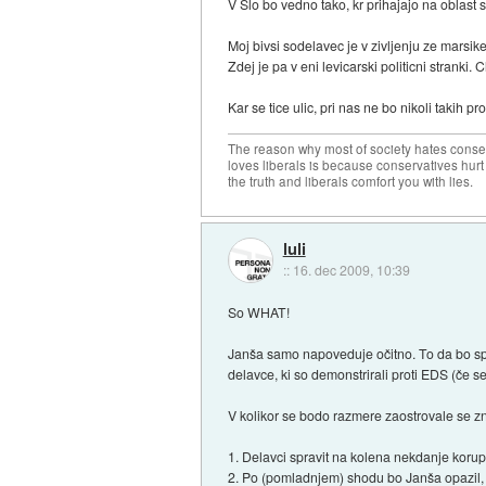
V Slo bo vedno tako, kr prihajajo na oblast 
Moj bivsi sodelavec je v zivljenju ze marsike
Zdej je pa v eni levicarski politicni stranki
Kar se tice ulic, pri nas ne bo nikoli takih pr
The reason why most of society hates conse
loves liberals is because conservatives hurt
the truth and liberals comfort you with lies.
luli
::
16. dec 2009, 10:39
So WHAT!
Janša samo napoveduje očitno. To da bo spoml
delavce, ki so demonstrirali proti EDS (če s
V kolikor se bodo razmere zaostrovale se zn
1. Delavci spravit na kolena nekdanje korupt
2. Po (pomladnjem) shodu bo Janša opazil, d