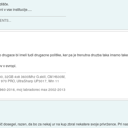
dišče.
 v vse institucije.....
MENTS...
lo drugace bi imeli tudi drugacne politike, ker pa je trenutna druzba taka imamo take 
 v evropi.
30, 32GB 4x8 3600Mhz G.skill, CM H500M,
 970 PRO, UltraSharp UP3017, Win 11
1960-2016, moj labradorec max 2002-2013
č dosegel, razen, da bo za nekaj ur na kup zbral nekatere svoje privržence. Pri nas