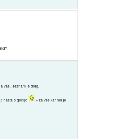
enci?
la vas.. seznam je dolg.
ati nastalo godljo
+ za vse kar mu je