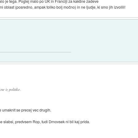
malo je tega. Poglej malo po UK in Franciji za kakšne zadeve
i oblast (posredno, ampak toliko bolj močno) in ne ljudje, ki smo jih izvolili!
ne iz politike.
e umaknit se precej vec drugih.
 se slabsi, predvsem Rop, tudi Drnovsek ni bil kaj prida.