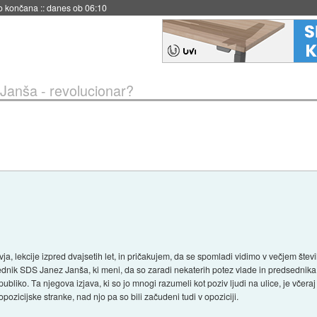
s ob 06:09
Janša - revolucionar?
ja, lekcije izpred dvajsetih let, in pričakujem, da se spomladi vidimo v večjem števil
dsednik SDS Janez Janša, ki meni, da so zaradi nekaterih potez vlade in predsedni
bliko. Ta njegova izjava, ki so jo mnogi razumeli kot poziv ljudi na ulice, je včeraj 
zicijske stranke, nad njo pa so bili začudeni tudi v opoziciji.