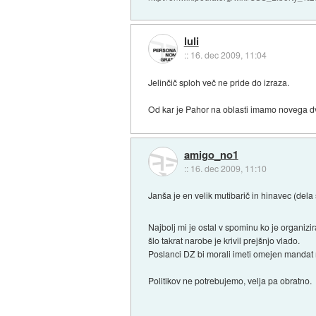
luli
::
16. dec 2009, 11:04
Jelinčič sploh več ne pride do izraza.
Od kar je Pahor na oblasti imamo novega dv
amigo_no1
::
16. dec 2009, 11:10
Janša je en velik mutibarič in hinavec (del
Najbolj mi je ostal v spominu ko je organizi
šlo takrat narobe je krivil prejšnjo vlado.
Poslanci DZ bi morali imeti omejen mandat n
Politikov ne potrebujemo, velja pa obratno.