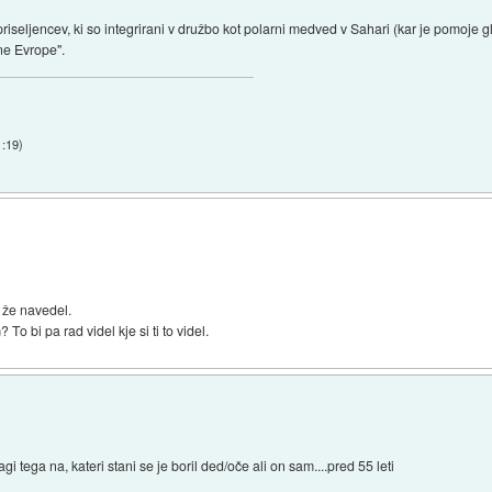
riseljencev, ki so integrirani v družbo kot polarni medved v Sahari (kar je pomoje gl
ne Evrope".
1:19
)
i že navedel.
To bi pa rad videl kje si ti to videl.
agi tega na, kateri stani se je boril ded/oče ali on sam....pred 55 leti