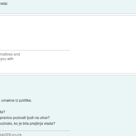
metal.
rvatives and
 you with
 umakne iz politike.
ita?
pravico pozivati ljudi na ulice?
ozivalo, ko je bila prejšnja vlada?
_%28AGTR-5%29