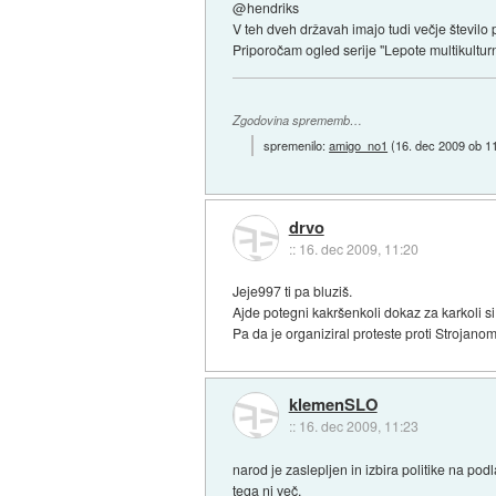
@hendriks
V teh dveh državah imajo tudi večje število p
Priporočam ogled serije "Lepote multikultur
Zgodovina sprememb…
spremenilo:
amigo_no1
(
16. dec 2009 ob 1
drvo
::
16. dec 2009, 11:20
Jeje997 ti pa bluziš.
Ajde potegni kakršenkoli dokaz za karkoli s
Pa da je organiziral proteste proti Strojanom? 
klemenSLO
::
16. dec 2009, 11:23
narod je zaslepljen in izbira politike na podl
tega ni več.