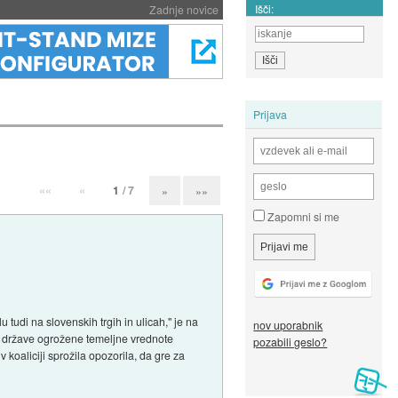
Išči:
Zadnje novice
Prijava
««
«
1
/ 7
»
»»
Zapomni si me
u tudi na slovenskih trgih in ulicah," je na
nov uporabnik
ka države ogrožene temeljne vrednote
pozabili geslo?
v koaliciji sprožila opozorila, da gre za