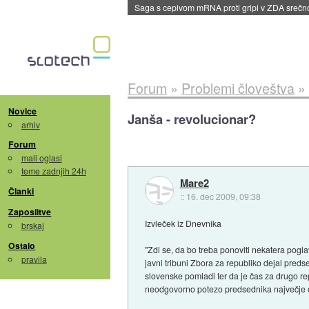
BMW v vozilih začel predvajati reklame
::
dane
Forum
»
Problemi človeštva
»
Novice
Janša - revolucionar?
arhiv
Forum
mali oglasi
teme zadnjih 24h
Mare2
Članki
::
16. dec 2009, 09:38
Zaposlitve
Izvleček iz Dnevnika
brskaj
Ostalo
"Zdi se, da bo treba ponoviti nekatera poglav
pravila
javni tribuni Zbora za republiko dejal pre
slovenske pomladi ter da je čas za drugo repu
neodgovorno potezo predsednika največje opo