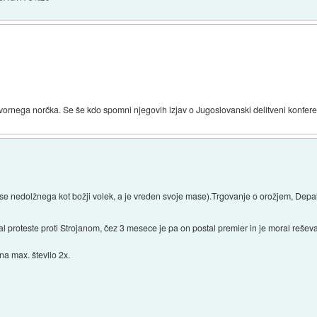
ornega norčka. Se še kdo spomni njegovih izjav o Jugoslovanski delitveni konfer
a se nedolžnega kot božji volek, a je vreden svoje mase).Trgovanje o orožjem, Depa
ral proteste proti Strojanom, čez 3 mesece je pa on postal premier in je moral rešev
a max. število 2x.