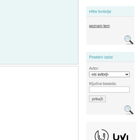
Hitre funkcije
seznam tem
Posebni izpisi
Avtor:
Ključna beseda: