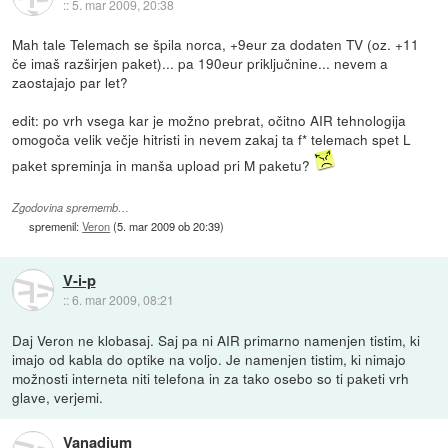
::
5. mar 2009, 20:38
Mah tale Telemach se špila norca, +9eur za dodaten TV (oz. +11
če imaš razširjen paket)... pa 190eur priključnine... nevem a
zaostajajo par let?
edit: po vrh vsega kar je možno prebrat, očitno AIR tehnologija
omogoča velik večje hitristi in nevem zakaj ta f* telemach spet L
paket spreminja in manša upload pri M paketu?
Zgodovina sprememb…
spremenil:
Veron
(
5. mar 2009 ob 20:39
)
V-i-p
::
6. mar 2009, 08:21
Daj Veron ne klobasaj. Saj pa ni AIR primarno namenjen tistim, ki
imajo od kabla do optike na voljo. Je namenjen tistim, ki nimajo
možnosti interneta niti telefona in za tako osebo so ti paketi vrh
glave, verjemi.
Vanadium