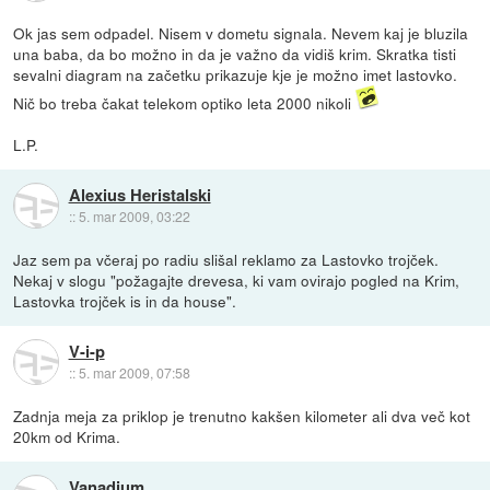
Ok jas sem odpadel. Nisem v dometu signala. Nevem kaj je bluzila
una baba, da bo možno in da je važno da vidiš krim. Skratka tisti
sevalni diagram na začetku prikazuje kje je možno imet lastovko.
Nič bo treba čakat telekom optiko leta 2000 nikoli
L.P.
Alexius Heristalski
::
5. mar 2009, 03:22
Jaz sem pa včeraj po radiu slišal reklamo za Lastovko trojček.
Nekaj v slogu "požagajte drevesa, ki vam ovirajo pogled na Krim,
Lastovka trojček is in da house".
V-i-p
::
5. mar 2009, 07:58
Zadnja meja za priklop je trenutno kakšen kilometer ali dva več kot
20km od Krima.
Vanadium