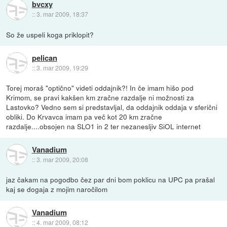
bvcxy
::
3. mar 2009, 18:37
So že uspeli koga priklopit?
pelican
::
3. mar 2009, 19:29
Torej moraš "optično" videti oddajnik?! In če imam hišo pod
Krimom, se pravi kakšen km zračne razdalje ni možnosti za
Lastovko? Vedno sem si predstavljal, da oddajnik oddaja v sferični
obliki. Do Krvavca imam pa več kot 20 km zračne
razdalje....obsojen na SLO1 in 2 ter nezanesljiv SiOL internet
Vanadium
::
3. mar 2009, 20:08
jaz čakam na pogodbo čez par dni bom poklicu na UPC pa prašal
kaj se dogaja z mojim naročilom
Vanadium
::
4. mar 2009, 08:12