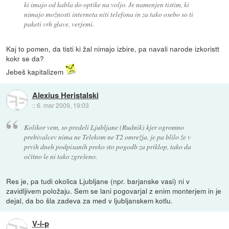
ki imajo od kabla do optike na voljo. Je namenjen tistim, ki
nimajo možnosti interneta niti telefona in za tako osebo so ti
paketi vrh glave, verjemi.
Kaj to pomen, da tisti ki žal nimajo izbire, pa navali narode izkoristt
kokr se da?
Jebeš kapitalizem
Alexius Heristalski
::
6. mar 2009, 19:03
Kolikor vem, so predeli Ljubljane (Rudnik) kjer ogromno
prebivalcev nima ne Telekom ne T2 omrežja. je pa blilo že v
prvih dneh podpisanih preko sto pogodb za priklop, tako da
očitno le ni tako zgrešeno.
Res je, pa tudi okolica Ljubljane (npr. barjanske vasi) ni v
zavidljivem položaju. Sem se lani pogovarjal z enim monterjem in je
dejal, da bo šla zadeva za med v ljubljanskem kotlu.
V-i-p