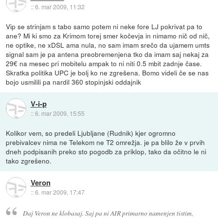
::
6. mar 2009, 11:32
Vip se strinjam s tabo samo potem ni neke fore LJ pokrivat pa to
ane? Mi ki smo za Krimom torej smer kočevja in nimamo nič od nič,
ne optike, ne xDSL ama nula, no sam imam srečo da ujamem umts
signal sam je pa antena preobremenjena tko da imam saj nekaj za
29€ na mesec pri mobitelu ampak to ni niti 0.5 mbit zadnje čase.
Skratka politika UPC je bolj ko ne zgrešena. Bomo videli če se nas
bojo usmilili pa nardil 360 stopinjski oddajnik
V-i-p
::
6. mar 2009, 15:55
Kolikor vem, so predeli Ljubljane (Rudnik) kjer ogromno
prebivalcev nima ne Telekom ne T2 omrežja. je pa blilo že v prvih
dneh podpisanih preko sto pogodb za priklop, tako da očitno le ni
tako zgrešeno.
Veron
::
6. mar 2009, 17:47
Daj Veron ne klobasaj. Saj pa ni AIR primarno namenjen tistim,