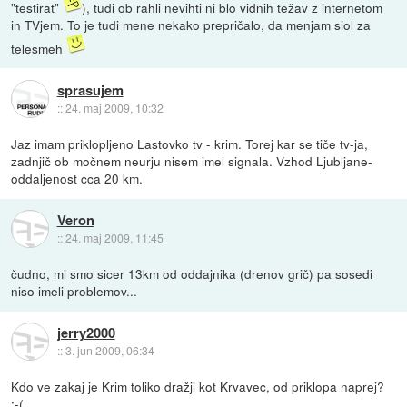
"testirat"
), tudi ob rahli nevihti ni blo vidnih težav z internetom
in TVjem. To je tudi mene nekako prepričalo, da menjam siol za
telesmeh
sprasujem
::
24. maj 2009, 10:32
Jaz imam priklopljeno Lastovko tv - krim. Torej kar se tiče tv-ja,
zadnjič ob močnem neurju nisem imel signala. Vzhod Ljubljane-
oddaljenost cca 20 km.
Veron
::
24. maj 2009, 11:45
čudno, mi smo sicer 13km od oddajnika (drenov grič) pa sosedi
niso imeli problemov...
jerry2000
::
3. jun 2009, 06:34
Kdo ve zakaj je Krim toliko dražji kot Krvavec, od priklopa naprej?
;-(