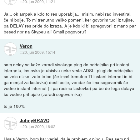
::
20. jun 2009, 11:21
Ja... ok ampak a kdo to res uporablja... mislm, nebi rad investiral,
če ni bolje. To mi trenutno veliko pomeni, ker govorim tudi iz tujine,
pa DELAY res pride do izraza. A je kdo ki bi spregovoril z mano par
besed npr na Skypeu ali Gmail pogovoru?
Veron
::
20. jun 2009, 15:14
sam delay se kaže zaradi visokega ping do oddajnika pri instant
internetu, lastovka je ubistvu neke vrste ADSL, pingi do oddajnika
so zelo nizko, zato to bo (če imaš trenutno TI instant internet in bi
ga menjal za lastovko) dosti bolje, vendar če ima sogovornik še
vedno instant internet (ti pa recimo lastovko) pa bo do tega delaya
še vedno prihajalo (zaradi sogovornika)
to je 100%
JohnyBRAVO
::
20. jun 2009, 16:02
Hvala Veron, bom kar verjel, da je problem v pingu. Res sem pri