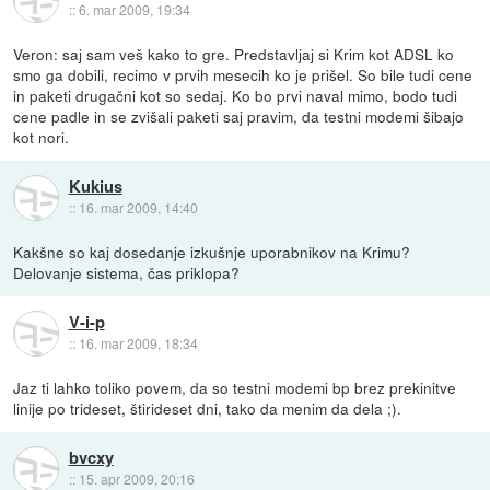
::
6. mar 2009, 19:34
Veron: saj sam veš kako to gre. Predstavljaj si Krim kot ADSL ko
smo ga dobili, recimo v prvih mesecih ko je prišel. So bile tudi cene
in paketi drugačni kot so sedaj. Ko bo prvi naval mimo, bodo tudi
cene padle in se zvišali paketi saj pravim, da testni modemi šibajo
kot nori.
Kukius
::
16. mar 2009, 14:40
Kakšne so kaj dosedanje izkušnje uporabnikov na Krimu?
Delovanje sistema, čas priklopa?
V-i-p
::
16. mar 2009, 18:34
Jaz ti lahko toliko povem, da so testni modemi bp brez prekinitve
linije po trideset, štirideset dni, tako da menim da dela ;).
bvcxy
::
15. apr 2009, 20:16