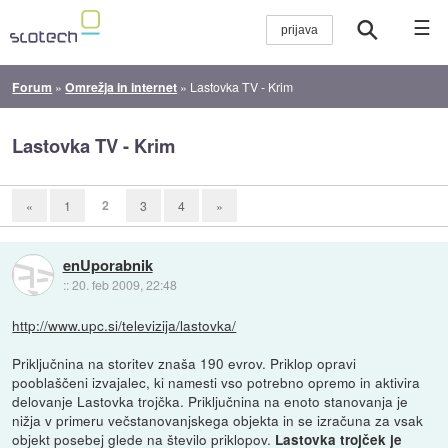
☰
Forum
»
Omrežja in internet
»
Lastovka TV - Krim
Lastovka TV - Krim
2
«
1
3
4
»
enUporabnik
::
20. feb 2009, 22:48
http://www.upc.si/televizija/lastovka/
Priključnina na storitev znaša 190 evrov. Priklop opravi
pooblaščeni izvajalec, ki namesti vso potrebno opremo in aktivira
delovanje Lastovka trojčka. Priključnina na enoto stanovanja je
nižja v primeru večstanovanjskega objekta in se izračuna za vsak
objekt posebej glede na število priklopov.
Lastovka trojček je