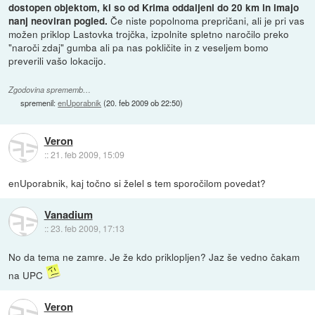
dostopen objektom, ki so od Krima oddaljeni do 20 km in imajo
Če niste popolnoma prepričani, ali je pri vas
nanj neoviran pogled.
možen priklop Lastovka trojčka, izpolnite spletno naročilo preko
"naroči zdaj" gumba ali pa nas pokličite in z veseljem bomo
preverili vašo lokacijo.
Zgodovina sprememb…
spremenil:
enUporabnik
(
20. feb 2009 ob 22:50
)
Veron
::
21. feb 2009, 15:09
enUporabnik, kaj točno si želel s tem sporočilom povedat?
Vanadium
::
23. feb 2009, 17:13
No da tema ne zamre. Je že kdo priklopljen? Jaz še vedno čakam
na UPC
Veron