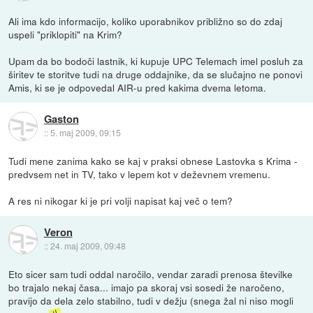
Ali ima kdo informacijo, koliko uporabnikov približno so do zdaj
uspeli "priklopiti" na Krim?
Upam da bo bodoči lastnik, ki kupuje UPC Telemach imel posluh za
širitev te storitve tudi na druge oddajnike, da se slučajno ne ponovi
Amis, ki se je odpovedal AIR-u pred kakima dvema letoma.
Gaston
::
5. maj 2009, 09:15
Tudi mene zanima kako se kaj v praksi obnese Lastovka s Krima -
predvsem net in TV, tako v lepem kot v deževnem vremenu.
A res ni nikogar ki je pri volji napisat kaj več o tem?
Veron
::
24. maj 2009, 09:48
Eto sicer sam tudi oddal naročilo, vendar zaradi prenosa številke
bo trajalo nekaj časa... imajo pa skoraj vsi sosedi že naročeno,
pravijo da dela zelo stabilno, tudi v dežju (snega žal ni niso mogli