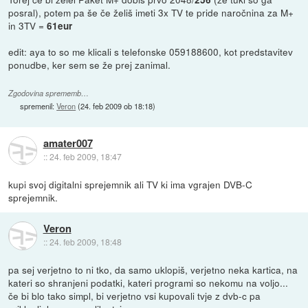
posral), potem pa še če želiš imeti 3x TV te pride naročnina za M+
in 3TV =
61eur
edit: aya to so me klicali s telefonske 059188600, kot predstavitev
ponudbe, ker sem se že prej zanimal.
Zgodovina sprememb…
spremenil:
Veron
(
24. feb 2009 ob 18:18
)
amater007
::
24. feb 2009, 18:47
kupi svoj digitalni sprejemnik ali TV ki ima vgrajen DVB-C
sprejemnik.
Veron
::
24. feb 2009, 18:48
pa sej verjetno to ni tko, da samo uklopiš, verjetno neka kartica, na
kateri so shranjeni podatki, kateri programi so nekomu na voljo...
če bi blo tako simpl, bi verjetno vsi kupovali tvje z dvb-c pa