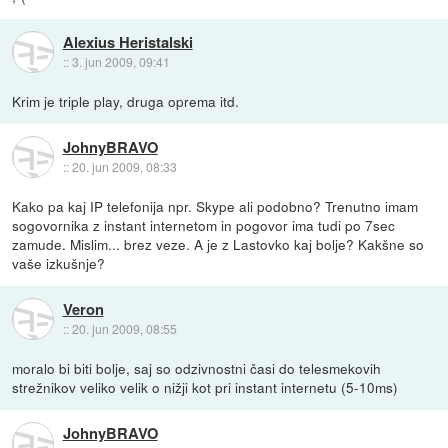
Alexius Heristalski
::
3. jun 2009, 09:41
Krim je triple play, druga oprema itd.
JohnyBRAVO
::
20. jun 2009, 08:33
Kako pa kaj IP telefonija npr. Skype ali podobno? Trenutno imam
sogovornika z instant internetom in pogovor ima tudi po 7sec
zamude. Mislim... brez veze. A je z Lastovko kaj bolje? Kakšne so
vaše izkušnje?
Veron
::
20. jun 2009, 08:55
moralo bi biti bolje, saj so odzivnostni časi do telesmekovih
strežnikov veliko velik o nižji kot pri instant internetu (5-10ms)
JohnyBRAVO