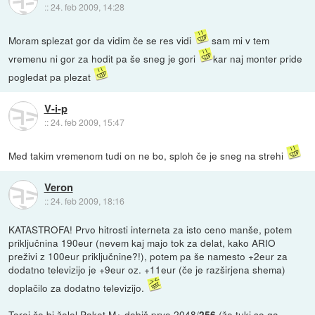
::
24. feb 2009, 14:28
Moram splezat gor da vidim če se res vidi
sam mi v tem
vremenu ni gor za hodit pa še sneg je gori
kar naj monter pride
pogledat pa plezat
V-i-p
::
24. feb 2009, 15:47
Med takim vremenom tudi on ne bo, sploh če je sneg na strehi
Veron
::
24. feb 2009, 18:16
KATASTROFA! Prvo hitrosti interneta za isto ceno manše, potem
priključnina 190eur (nevem kaj majo tok za delat, kako ARIO
preživi z 100eur priključnine?!), potem pa še namesto +2eur za
dodatno televizijo je +9eur oz. +11eur (če je razširjena shema)
doplačilo za dodatno televizijo.
Torej če bi želel Paket M+ dobiš prvo 2048/
(že tuki so ga
256