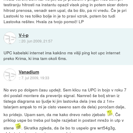
testiranju hitrosti na instantu opazil visok ping in potem sicer dobro
hitrost prenosa, venadr sem upal, da bo šlo, pa ni vredu. Če je pri
Lastovki to res toliko bolje in je to pravi vzrok, potem bo tudi
Lastovka rešitev. Hvala za tvojo pomoč! LP
V-i-p
::
20. jun 2009, 21:57
UPC kabelski internet ima kakšno ms višji ping kot upc internet
preko Krima, ki ima tam okoli 6ms.
Vanadium
::
7. jul 2009, 19:33
No evo po dolgem času updejt. Sem klicu na UPC in bojo v roku 7
dni poslali montere da preverijo signal. Namreč še bolj stran iz
tistega diagrama so ljudje ki jim lastovka dela (res da z 1m+
talarjem ampak to mi je cisto vseeno sam da dela) poročam dalje,
ko pridejo. Upam sam, da me kako drevo nebo zjebalo
. Če
priklop uspe bo treba pol bajte razjebat in postavt mrežo in utp v
stene
. Skratka zgleda, da če bo to uspelo gre wrt54g3g,