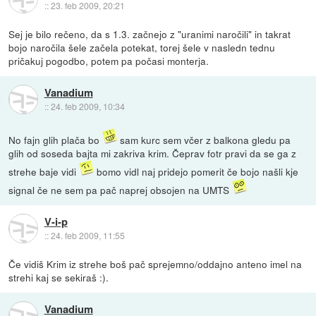
::
23. feb 2009, 20:21
Sej je bilo rečeno, da s 1.3. začnejo z "uranimi naročili" in takrat
bojo naročila šele začela potekat, torej šele v nasledn tednu
pričakuj pogodbo, potem pa počasi monterja.
Vanadium
::
24. feb 2009, 10:34
No fajn glih plača bo
sam kurc sem včer z balkona gledu pa
glih od soseda bajta mi zakriva krim. Čeprav fotr pravi da se ga z
strehe baje vidi
bomo vidl naj pridejo pomerit če bojo našli kje
signal če ne sem pa pač naprej obsojen na UMTS
V-i-p
::
24. feb 2009, 11:55
Če vidiš Krim iz strehe boš pač sprejemno/oddajno anteno imel na
strehi kaj se sekiraš :).
Vanadium