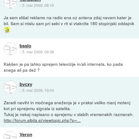
::
5. mar 2009, 08:16
Ja sem slišal reklamo na radio ena oz antena zdaj nevem kater je
bil. Sem si mislu sam pri sebi v rit si vtaknite 180 stopinjski oddajnik
bsslo
::
5. mar 2009, 09:38
Kakšen je pa lahko sprejem televizije in/ali interneta, ko pada
snega ali pa dež ?
bvcxy
::
5. mar 2009, 19:04
Zaradi neviht in močnega sneženja je v praksi veliko manj motenj
kot pri sprejemu signala iz satelita.
Tukaj je nekaj napisano o sprejemu v slabih vremenskih razmerah:
http://forum.sibila.si/viewtopic.php?p=...
Veron