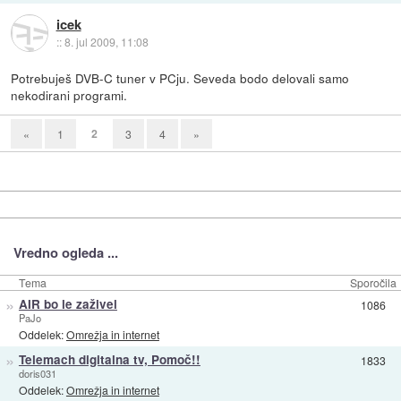
icek
::
8. jul 2009, 11:08
Potrebuješ DVB-C tuner v PCju. Seveda bodo delovali samo
nekodirani programi.
2
«
1
3
4
»
Vredno ogleda ...
Tema
Sporočila
»
AIR bo le zaživel
1086
PaJo
Oddelek:
Omrežja in internet
»
Telemach digitalna tv, Pomoč!!
1833
doris031
Oddelek:
Omrežja in internet