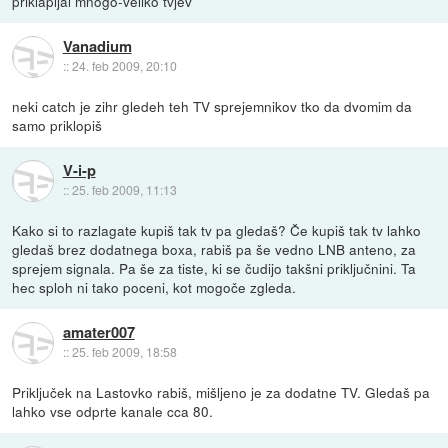
priklapljal mnogo-veliko tvjev
Vanadium
::
24. feb 2009, 20:10
neki catch je zihr gledeh teh TV sprejemnikov tko da dvomim da
samo priklopiš
V-i-p
::
25. feb 2009, 11:13
Kako si to razlagate kupiš tak tv pa gledaš? Če kupiš tak tv lahko
gledaš brez dodatnega boxa, rabiš pa še vedno LNB anteno, za
sprejem signala. Pa še za tiste, ki se čudijo takšni priključnini. Ta
hec sploh ni tako poceni, kot mogoče zgleda.
amater007
::
25. feb 2009, 18:58
Priključek na Lastovko rabiš, mišljeno je za dodatne TV. Gledaš pa
lahko vse odprte kanale cca 80.