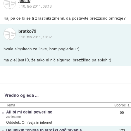
jest10
::
10. feb 2011, 08:13
Kaj pa če bi se ti z lastniki zmenil, da postavite brezžično omrežje?
bratko79
::
12. feb 2011, 18:32
hvala simpltech za linke, bom pogledau :)
ma glej jest10, že tako ni nič sigurno, brezžično pa sploh :)
Vredno ogleda ...
Tema
Sporočila
»
Ali bi mi delal powerline
55
zanimame
Oddelek:
Omrežja in internet
»
Delilnikih toplote in stroški odčitavanja
173