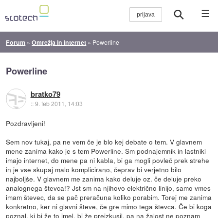
☰
Forum
»
Omrežja in internet
»
Powerline
Powerline
bratko79
::
9. feb 2011, 14:03
Pozdravljeni!
Sem nov tukaj, pa ne vem če je blo kej debate o tem. V glavnem
mene zanima kako je s tem Powerline. Sm podnajemnik in lastniki
imajo internet, do mene pa ni kabla, bi ga mogli povleč prek strehe
in je vse skupaj malo komplicirano, čeprav bi verjetno bilo
najboljše. V glavnem me zanima kako deluje oz. če deluje preko
analognega števca!? Jst sm na njihovo električno linijo, samo vmes
imam števec, da se pač preračuna koliko porabim. Torej me zanima
konkretno, ker ni glavni števe, če gre mimo tega števca. Če bi koga
poznal, ki bi že to imel, bi že preizkusil, pa na žalost ne poznam