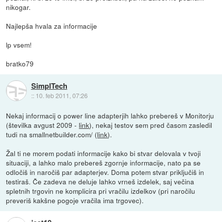
nikogar.
Najlepša hvala za informacije
lp vsem!
bratko79
SimplTech
::
10. feb 2011, 07:26
Nekaj informacij o power line adapterjih lahko prebereš v Monitorju
(številka avgust 2009 -
link
), nekaj testov sem pred časom zasledil
tudi na smallnetbuilder.com/ (
link
).
Žal ti ne morem podati informacije kako bi stvar delovala v tvoji
situaciji, a lahko malo prebereš zgornje informacije, nato pa se
odločiš in naročiš par adapterjev. Doma potem stvar priključiš in
testiraš. Če zadeva ne deluje lahko vrneš izdelek, saj večina
spletnih trgovin ne komplicira pri vračilu izdelkov (pri naročilu
preveriš kakšne pogoje vračila ima trgovec).