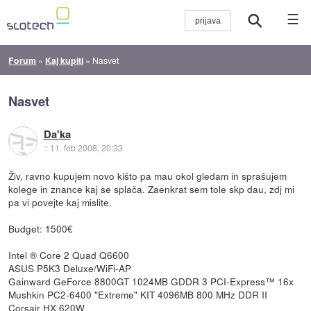
☰
Forum
»
Kaj kupiti
»
Nasvet
Nasvet
Da'ka
::
11. feb 2008, 20:33
Živ, ravno kupujem novo kišto pa mau okol gledam in sprašujem
kolege in znance kaj se splača. Zaenkrat sem tole skp dau, zdj mi
pa vi povejte kaj mislite.
Budget: 1500€
Intel ® Core 2 Quad Q6600
ASUS P5K3 Deluxe/WiFi-AP
Gainward GeForce 8800GT 1024MB GDDR 3 PCI-Express™ 16x
Mushkin PC2-6400 "Extreme" KIT 4096MB 800 MHz DDR II
Corsair HX 620W