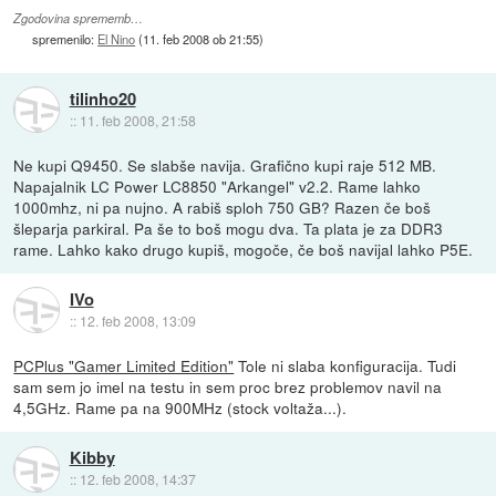
Zgodovina sprememb…
spremenilo:
El Nino
(
11. feb 2008 ob 21:55
)
tilinho20
::
11. feb 2008, 21:58
Ne kupi Q9450. Se slabše navija. Grafično kupi raje 512 MB.
Napajalnik LC Power LC8850 "Arkangel" v2.2. Rame lahko
1000mhz, ni pa nujno. A rabiš sploh 750 GB? Razen če boš
šleparja parkiral. Pa še to boš mogu dva. Ta plata je za DDR3
rame. Lahko kako drugo kupiš, mogoče, če boš navijal lahko P5E.
IVo
::
12. feb 2008, 13:09
PCPlus "Gamer Limited Edition"
Tole ni slaba konfiguracija. Tudi
sam sem jo imel na testu in sem proc brez problemov navil na
4,5GHz. Rame pa na 900MHz (stock voltaža...).
Kibby
::
12. feb 2008, 14:37