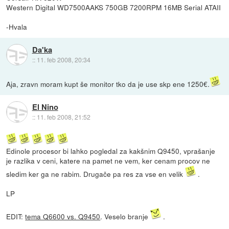
Western Digital WD7500AAKS 750GB 7200RPM 16MB Serial ATAII
-Hvala
Da'ka
::
11. feb 2008, 20:34
Aja, zravn moram kupt še monitor tko da je use skp ene 1250€.
El Nino
::
11. feb 2008, 21:52
Edinole procesor bi lahko pogledal za kakšnim Q9450, vprašanje
je razlika v ceni, katere na pamet ne vem, ker cenam procov ne
sledim ker ga ne rabim. Drugače pa res za vse en velik
.
LP
EDIT:
tema Q6600 vs. Q9450
. Veselo branje
.