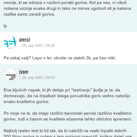
voznje, ki se odraza v razlicni porabi goriva. Kot pa ves, ni nikoli
nobena voznja enaka drugi in tako ne mores ugotovit ali je kaksna
razlika samo zaradi goriva.
lp
perci
::
26. sep 2007, 09:40
Pa zakaj valji? Lepo v ler, obrate ne slabih 3k, pa čao miki.
jype
::
26. sep 2007, 09:43
Ena ključnih napak, ki jih delajo pri "testiranju" ljudje je ta, da
domnevajo, da na črpalkah istega ponudnika goriv vedno natočijo
enako kvalitetno gorivo.
Po moje ne le, da imajo različni bencinski servisi različno kvalitetno
gorivo, tudi s časom se kvaliteta sčasoma lahko občutno spremeni.
Najbolj realen test bi bil tak, da bi natočili na vsaki črpalki dobrih
500 litrov goriva in potem s tem gorivom prevozili, kolikor daleč gre