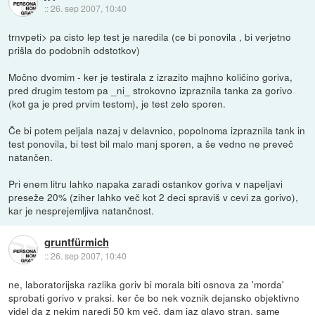
::
26. sep 2007, 10:40
trnvpeti> pa cisto lep test je naredila (ce bi ponovila , bi verjetno
prišla do podobnih odstotkov)
Močno dvomim - ker je testirala z izrazito majhno količino goriva,
pred drugim testom pa _ni_ strokovno izpraznila tanka za gorivo
(kot ga je pred prvim testom), je test zelo sporen.
Če bi potem peljala nazaj v delavnico, popolnoma izpraznila tank in
test ponovila, bi test bil malo manj sporen, a še vedno ne preveč
natančen.
Pri enem litru lahko napaka zaradi ostankov goriva v napeljavi
preseže 20% (ziher lahko več kot 2 deci spraviš v cevi za gorivo),
kar je nesprejemljiva natančnost.
gruntfürmich
::
26. sep 2007, 10:40
ne, laboratorijska razlika goriv bi morala biti osnova za 'morda'
sprobati gorivo v praksi. ker če bo nek voznik dejansko objektivno
videl da z nekim naredi 50 km več, dam jaz glavo stran. same