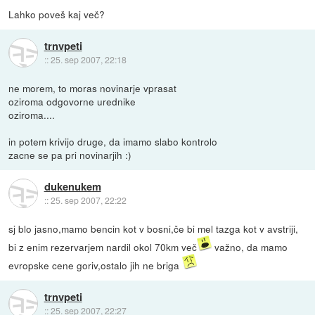
Lahko poveš kaj več?
trnvpeti
::
25. sep 2007, 22:18
ne morem, to moras novinarje vprasat
oziroma odgovorne urednike
oziroma....
in potem krivijo druge, da imamo slabo kontrolo
zacne se pa pri novinarjih :)
dukenukem
::
25. sep 2007, 22:22
sj blo jasno,mamo bencin kot v bosni,če bi mel tazga kot v avstriji,
bi z enim rezervarjem nardil okol 70km več
važno, da mamo
evropske cene goriv,ostalo jih ne briga
trnvpeti
::
25. sep 2007, 22:27