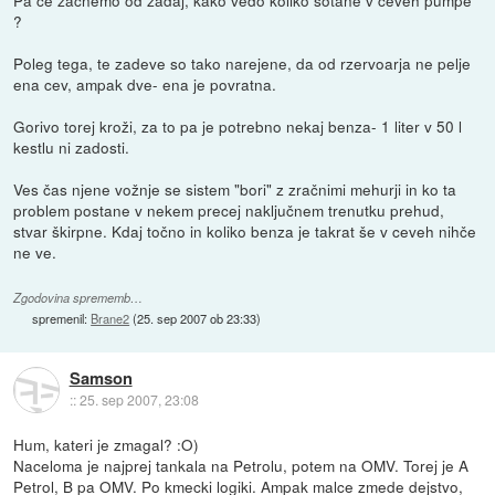
Pa če začnemo od zadaj, kako vedo koliko sotane v ceveh pumpe
?
Poleg tega, te zadeve so tako narejene, da od rzervoarja ne pelje
ena cev, ampak dve- ena je povratna.
Gorivo torej kroži, za to pa je potrebno nekaj benza- 1 liter v 50 l
kestlu ni zadosti.
Ves čas njene vožnje se sistem "bori" z zračnimi mehurji in ko ta
problem postane v nekem precej naključnem trenutku prehud,
stvar škirpne. Kdaj točno in koliko benza je takrat še v ceveh nihče
ne ve.
Zgodovina sprememb…
spremenil:
Brane2
(
25. sep 2007 ob 23:33
)
Samson
::
25. sep 2007, 23:08
Hum, kateri je zmagal? :O)
Naceloma je najprej tankala na Petrolu, potem na OMV. Torej je A
Petrol, B pa OMV. Po kmecki logiki. Ampak malce zmede dejstvo,