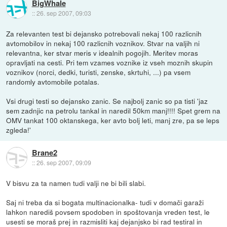
BigWhale
::
26. sep 2007, 09:03
Za relevanten test bi dejansko potrebovali nekaj 100 razlicnih
avtomobilov in nekaj 100 razlicnih voznikov. Stvar na valjih ni
relevantna, ker stvar meris v idealnih pogojih. Meritev moras
opravljati na cesti. Pri tem vzames voznike iz vseh moznih skupin
voznikov (norci, dedki, turisti, zenske, skrtuhi, ...) pa vsem
randomly avtomobile potalas.
Vsi drugi testi so dejansko zanic. Se najbolj zanic so pa tisti 'jaz
sem zadnjic na petrolu tankal in naredil 50km manj!!!! Spet grem na
OMV tankat 100 oktanskega, ker avto bolj leti, manj zre, pa se leps
zgleda!'
Brane2
::
26. sep 2007, 09:09
V bisvu za ta namen tudi valji ne bi bili slabi.
Saj ni treba da si bogata multinacionalka- tudi v domači garaži
lahkon narediš povsem spodoben in spoštovanja vreden test, le
usesti se moraš prej in razmisliti kaj dejanjsko bi rad testiral in