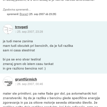
Zgodovina sprememb…
spremenil:
Brane2
(
25. sep 2007 ob 23:29
)
trnvpeti
::
25. sep 2007, 23:28
ja tudi mene zanima
mam tudi obcutek pri bencinih, da je full razlika
sam ni casa stestrirat
bi pa se eno stvar testiral
zmeraj grem ob istem casu tankat
in gre razlicno bencina not :)
gruntfürmich
::
26. sep 2007, 00:46
mater ste primitivni. pa neke flaše gor dol, pa avtomehaniki kot
znanstveniki. itq da je razlika v bencinu glede specifične energije
zgorevanja in pa za ottove motorje seveda oktansko število. že
različne nafte dajo različne produkte, kaj šele rafinerije. zato ne