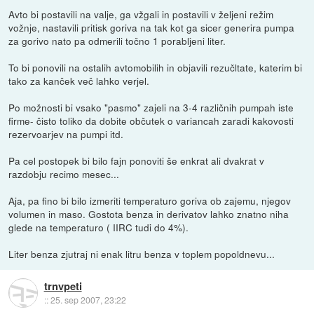
Avto bi postavili na valje, ga vžgali in postavili v željeni režim
vožnje, nastavili pritisk goriva na tak kot ga sicer generira pumpa
za gorivo nato pa odmerili točno 1 porabljeni liter.
To bi ponovili na ostalih avtomobilih in objavili rezučltate, katerim bi
tako za kanček več lahko verjel.
Po možnosti bi vsako "pasmo" zajeli na 3-4 različnih pumpah iste
firme- čisto toliko da dobite občutek o variancah zaradi kakovosti
rezervoarjev na pumpi itd.
Pa cel postopek bi bilo fajn ponoviti še enkrat ali dvakrat v
razdobju recimo mesec...
Aja, pa fino bi bilo izmeriti temperaturo goriva ob zajemu, njegov
volumen in maso. Gostota benza in derivatov lahko znatno niha
glede na temperaturo ( IIRC tudi do 4%).
Liter benza zjutraj ni enak litru benza v toplem popoldnevu...
trnvpeti
::
25. sep 2007, 23:22