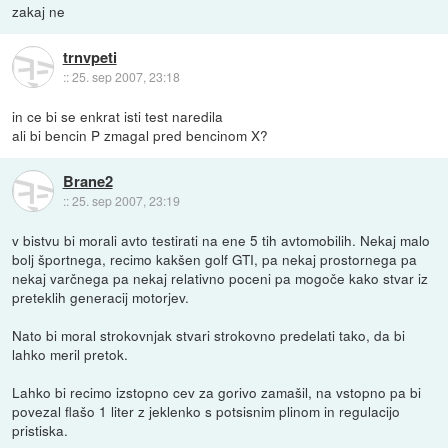
zakaj ne
trnvpeti
::
25. sep 2007, 23:18
in ce bi se enkrat isti test naredila
ali bi bencin P zmagal pred bencinom X?
Brane2
::
25. sep 2007, 23:19
v bistvu bi morali avto testirati na ene 5 tih avtomobilih. Nekaj malo
bolj športnega, recimo kakšen golf GTI, pa nekaj prostornega pa
nekaj varčnega pa nekaj relativno poceni pa mogoče kako stvar iz
preteklih generacij motorjev.
Nato bi moral strokovnjak stvari strokovno predelati tako, da bi
lahko meril pretok.
Lahko bi recimo izstopno cev za gorivo zamašil, na vstopno pa bi
povezal flašo 1 liter z jeklenko s potsisnim plinom in regulacijo
pristiska.