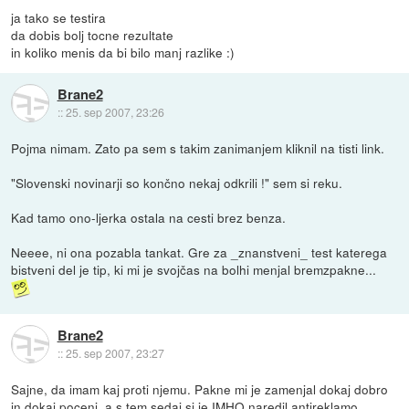
ja tako se testira
da dobis bolj tocne rezultate
in koliko menis da bi bilo manj razlike :)
Brane2
::
25. sep 2007, 23:26
Pojma nimam. Zato pa sem s takim zanimanjem kliknil na tisti link.
"Slovenski novinarji so končno nekaj odkrili !" sem si reku.
Kad tamo ono-ljerka ostala na cesti brez benza.
Neeee, ni ona pozabla tankat. Gre za _znanstveni_ test katerega
bistveni del je tip, ki mi je svojčas na bolhi menjal bremzpakne...
Brane2
::
25. sep 2007, 23:27
Sajne, da imam kaj proti njemu. Pakne mi je zamenjal dokaj dobro
in dokaj poceni, a s tem sedaj si je IMHO naredil antireklamo.