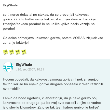
BigWhale:
se ti norce delas al ne stekas, da so preverjali kakovost
goriva!??!? In koliko sama kakovost oz. nekakovost bencina
zmanjsa/poveca porabo! In ne koliko vpliva nacin voznje na
porabo!
Ce delas primerjavo kakovosti goriva, potem MORAS izkljucit vse
zunanje faktorje!
BigWhale
::
26. sep 2007, 10:31
Hocem povedati, da kakovost samega goriva ni nek zmagujoc
faktor, ker se bo enako gorivo drugace obnasalo v dveh razlicnih
avtomobilih.
Lahko da bodo ugotovili, v laboratoriju, da je neko gorivo bolj
kakovostno od drugega, pa bo tvoj avto naredil z njim se vedno
isto stevilo kilometrov. Zato se tak test, katero gorivo 'je boljse'