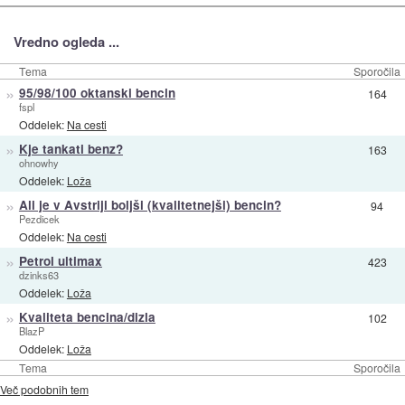
Vredno ogleda ...
Tema
Sporočila
»
95/98/100 oktanski bencin
164
fspl
Oddelek:
Na cesti
»
Kje tankati benz?
163
ohnowhy
Oddelek:
Loža
»
Ali je v Avstriji boljši (kvalitetnejši) bencin?
94
Pezdicek
Oddelek:
Na cesti
»
Petrol ultimax
423
dzinks63
Oddelek:
Loža
»
Kvaliteta bencina/dizla
102
BlazP
Oddelek:
Loža
Tema
Sporočila
Več podobnih tem