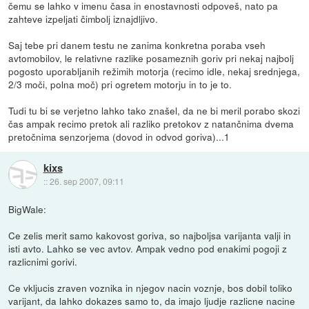
čemu se lahko v imenu časa in enostavnosti odpoveš, nato pa
zahteve izpeljati čimbolj iznajdljivo.
Saj tebe pri danem testu ne zanima konkretna poraba vseh
avtomobilov, le relativne razlike posameznih goriv pri nekaj najbolj
pogosto uporabljanih režimih motorja (recimo idle, nekaj srednjega,
2/3 moči, polna moč) pri ogretem motorju in to je to.
Tudi tu bi se verjetno lahko tako znašel, da ne bi meril porabo skozi
čas ampak recimo pretok ali razliko pretokov z natančnima dvema
pretočnima senzorjema (dovod in odvod goriva)...1
kixs
::
26. sep 2007, 09:11
BigWale:
Ce zelis merit samo kakovost goriva, so najboljsa varijanta valji in
isti avto. Lahko se vec avtov. Ampak vedno pod enakimi pogoji z
razlicnimi gorivi.
Ce vkljucis zraven voznika in njegov nacin voznje, bos dobil toliko
varijant, da lahko dokazes samo to, da imajo ljudje razlicne nacine