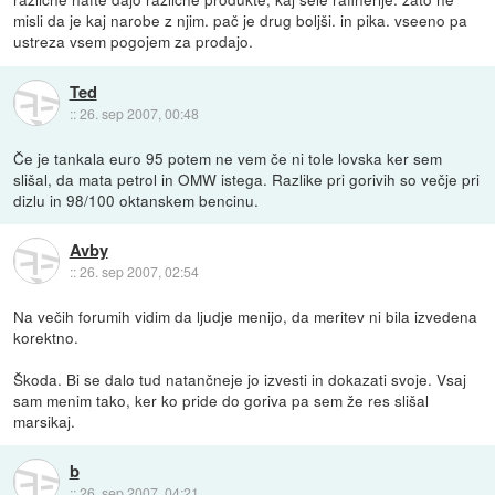
misli da je kaj narobe z njim. pač je drug boljši. in pika. vseeno pa
ustreza vsem pogojem za prodajo.
Ted
::
26. sep 2007, 00:48
Če je tankala euro 95 potem ne vem če ni tole lovska ker sem
slišal, da mata petrol in OMW istega. Razlike pri gorivih so večje pri
dizlu in 98/100 oktanskem bencinu.
Avby
::
26. sep 2007, 02:54
Na večih forumih vidim da ljudje menijo, da meritev ni bila izvedena
korektno.
Škoda. Bi se dalo tud natančneje jo izvesti in dokazati svoje. Vsaj
sam menim tako, ker ko pride do goriva pa sem že res slišal
marsikaj.
b
::
26. sep 2007, 04:21