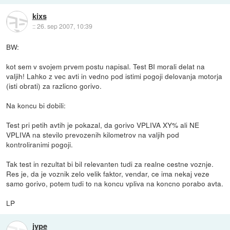
kixs
::
26. sep 2007, 10:39
BW:
kot sem v svojem prvem postu napisal. Test BI morali delat na
valjih! Lahko z vec avti in vedno pod istimi pogoji delovanja motorja
(isti obrati) za razlicno gorivo.
Na koncu bi dobili:
Test pri petih avtih je pokazal, da gorivo VPLIVA XY% ali NE
VPLIVA na stevilo prevozenih kilometrov na valjih pod
kontroliranimi pogoji.
Tak test in rezultat bi bil relevanten tudi za realne cestne voznje.
Res je, da je voznik zelo velik faktor, vendar, ce ima nekaj veze
samo gorivo, potem tudi to na koncu vpliva na koncno porabo avta.
LP
jype