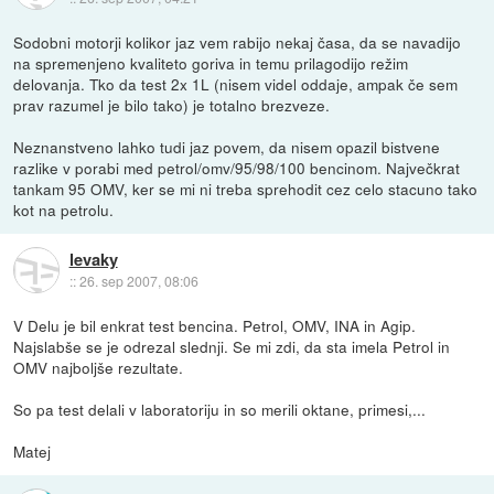
Sodobni motorji kolikor jaz vem rabijo nekaj časa, da se navadijo
na spremenjeno kvaliteto goriva in temu prilagodijo režim
delovanja. Tko da test 2x 1L (nisem videl oddaje, ampak če sem
prav razumel je bilo tako) je totalno brezveze.
Neznanstveno lahko tudi jaz povem, da nisem opazil bistvene
razlike v porabi med petrol/omv/95/98/100 bencinom. Največkrat
tankam 95 OMV, ker se mi ni treba sprehodit cez celo stacuno tako
kot na petrolu.
levaky
::
26. sep 2007, 08:06
V Delu je bil enkrat test bencina. Petrol, OMV, INA in Agip.
Najslabše se je odrezal slednji. Se mi zdi, da sta imela Petrol in
OMV najboljše rezultate.
So pa test delali v laboratoriju in so merili oktane, primesi,...
Matej