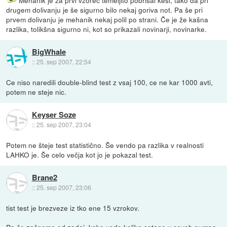
drugem dolivanju je še sigurno bilo nekaj goriva not. Pa še pri
prvem dolivanju je mehanik nekaj polil po strani. Če je že kašna
razlika, tolikšna sigurno ni, kot so prikazali novinarji, novinarke.
BigWhale
::
25. sep 2007, 22:54
Ce niso naredili double-blind test z vsaj 100, ce ne kar 1000 avti,
potem ne steje nic.
Keyser Soze
::
25. sep 2007, 23:04
Potem ne šteje test statistično. Še vendo pa razlika v realnosti
LAHKO je. Še celo večja kot jo je pokazal test.
Brane2
::
25. sep 2007, 23:06
tist test je brezveze iz tko ene 15 vzrokov.