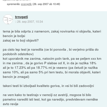
spremenilo:
energetik
(
26. sep 2007 ob 10:49
)
trnvpeti
::
26. sep 2007, 10:34
tema je bila odprta z namenom, zakaj novinarka ni objavila, kateri
bencin je boljsi
zakaj se to boji objaviti?
pa cisto lep test je naredila (ce bi ponovila , bi verjetno prišla do
podobnih odstotkov)
kot uporabnik me zanima, natocim poln tank, pa se peljem xxx km
in me zanima , da je gorivo P slabse od X, in da je razlika 18%
ali je to 17.23% ali pa 18.77% mi je vseeno (pa četudi je razlika
samo 10%, ali pa samo 5% pri tem testu, bi morala objaviti, kateri
bencin je zmagal)
taksni testi bi izboljsali kvaliteto goriva, in vsi bi bili zadovoljni
ne vem kako to testirajo v nemciji oz avstriji, mogoce bi bilo
pametno narediti isti test, kot ga naredijo, predvidevam nemške
avto revije