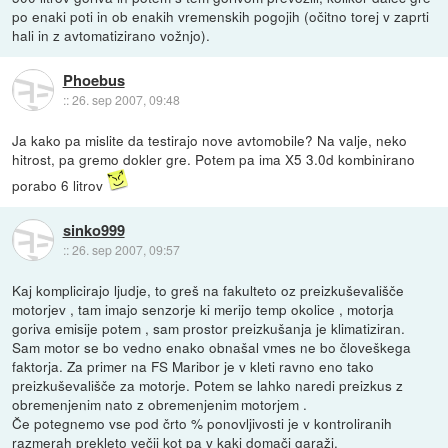
po enaki poti in ob enakih vremenskih pogojih (očitno torej v zaprti
hali in z avtomatizirano vožnjo).
Phoebus
::
26. sep 2007, 09:48
Ja kako pa mislite da testirajo nove avtomobile? Na valje, neko
hitrost, pa gremo dokler gre. Potem pa ima X5 3.0d kombinirano
porabo 6 litrov
sinko999
::
26. sep 2007, 09:57
Kaj komplicirajo ljudje, to greš na fakulteto oz preizkuševališče
motorjev , tam imajo senzorje ki merijo temp okolice , motorja
goriva emisije potem , sam prostor preizkušanja je klimatiziran.
Sam motor se bo vedno enako obnašal vmes ne bo človeškega
faktorja. Za primer na FS Maribor je v kleti ravno eno tako
preizkuševališče za motorje. Potem se lahko naredi preizkus z
obremenjenim nato z obremenjenim motorjem .
Če potegnemo vse pod črto % ponovljivosti je v kontroliranih
razmerah prekleto večji kot pa v kaki domači garaži.