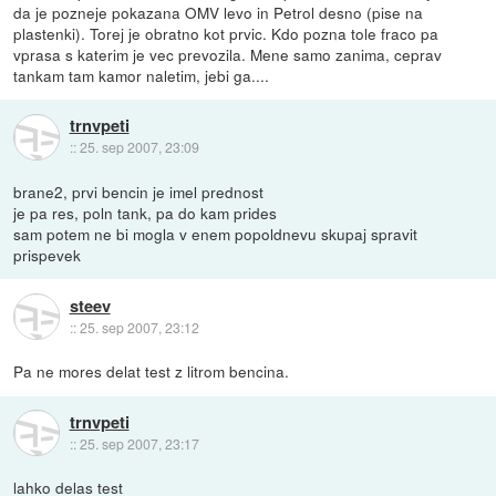
da je pozneje pokazana OMV levo in Petrol desno (pise na
plastenki). Torej je obratno kot prvic. Kdo pozna tole fraco pa
vprasa s katerim je vec prevozila. Mene samo zanima, ceprav
tankam tam kamor naletim, jebi ga....
trnvpeti
::
25. sep 2007, 23:09
brane2, prvi bencin je imel prednost
je pa res, poln tank, pa do kam prides
sam potem ne bi mogla v enem popoldnevu skupaj spravit
prispevek
steev
::
25. sep 2007, 23:12
Pa ne mores delat test z litrom bencina.
trnvpeti
::
25. sep 2007, 23:17
lahko delas test