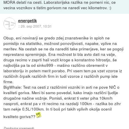
MORA delati na cesti. Laboratorijska razlika ne pomeni nic, ce
vecina voznikov s tistim gorivom ne naredi vec kilometrov. :)
energetik
::
26. sep 2007, 10:31
Obup, eni novinarji se gredo zdej znanstvenike in sploh ne
pomislijo na statistiko, možnost ponovljivosti, napake, vplive na
meritev. Na cestah se ne da narediti take primerjave, ker se pogoji
neprestano spreminjajo. Ena možnost bi bla avto dati na valje,
druga recimo v zaprti hali vozit kroge s konstantno hitrostjo, še
najboljša pa ta od sinko999 - mašino različno obremenit v
laboratoriju in potem merit porabo. Pri vsem tem pa vzet vzorce iz
različnih črpalk različnih firm in tudi vzorce z različnih pump iste
firme.
BigWhale: Test na cesti z različnimi vozniki in avti ne pove NIČ o
kvaliteti goriva. Meni bi samo povedal, kako imajo različni ljudlje
drugačne načine vožnje. Pomisli, enkrat ti veter piha 10km/h
nasproti, enkrat pa v rit recimo na razdalji 100km - razlika bo zihr
tam nekje 0,5L/100km. In ti boš pri takih vplivih okolja ocenil
kvaliteto goriva??
Zgodovina sprememb…