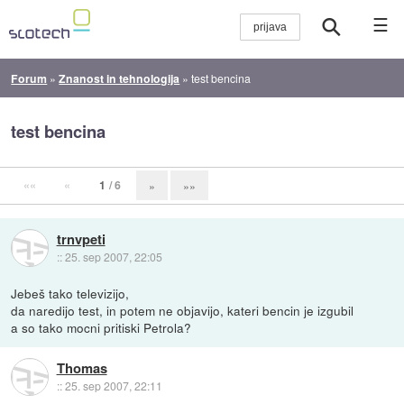
☰
Forum
»
Znanost in tehnologija
»
test bencina
test bencina
««
«
1
/ 6
»
»»
trnvpeti
::
25. sep 2007, 22:05
Jebeš tako televizijo,
da naredijo test, in potem ne objavijo, kateri bencin je izgubil
a so tako mocni pritiski Petrola?
Thomas
::
25. sep 2007, 22:11