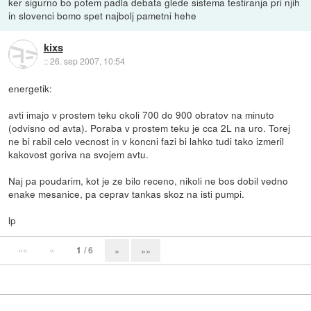
ker sigurno bo potem padla debata glede sistema testiranja pri njih
in slovenci bomo spet najbolj pametni hehe
kixs
::
26. sep 2007, 10:54
energetik:
avti imajo v prostem teku okoli 700 do 900 obratov na minuto
(odvisno od avta). Poraba v prostem teku je cca 2L na uro. Torej
ne bi rabil celo vecnost in v koncni fazi bi lahko tudi tako izmeril
kakovost goriva na svojem avtu.
Naj pa poudarim, kot je ze bilo receno, nikoli ne bos dobil vedno
enake mesanice, pa ceprav tankas skoz na isti pumpi.
lp
««
«
1
/ 6
»
»»