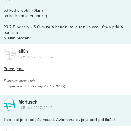
od kod si dobil 70km?
pa koliksen je en tank :)
29,7 P bencin + 5.6km za X bencin, to je razlika cca 18% v prid X
bencina
ni slab procent
ali3n
::
25. sep 2007, 22:34
Preverjeno
Zgodovina sprememb…
spremenil:
ali3n
(
25. sep 2007 ob 22:35
)
McHusch
::
25. sep 2007, 22:42
Tale test je bil bolj šlampast. Avtomehanik je ja polil pol flaše!