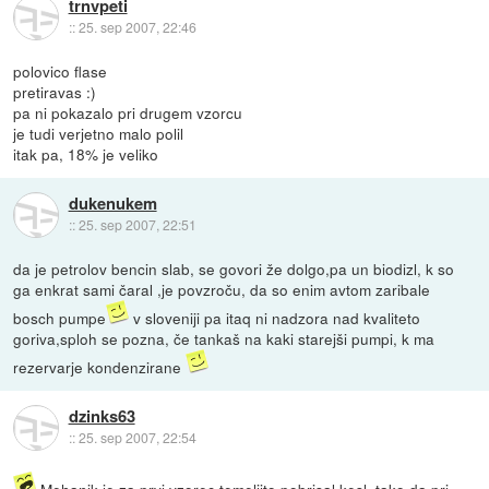
trnvpeti
::
25. sep 2007, 22:46
polovico flase
pretiravas :)
pa ni pokazalo pri drugem vzorcu
je tudi verjetno malo polil
itak pa, 18% je veliko
dukenukem
::
25. sep 2007, 22:51
da je petrolov bencin slab, se govori že dolgo,pa un biodizl, k so
ga enkrat sami čaral ,je povzroču, da so enim avtom zaribale
bosch pumpe
v sloveniji pa itaq ni nadzora nad kvaliteto
goriva,sploh se pozna, če tankaš na kaki starejši pumpi, k ma
rezervarje kondenzirane
dzinks63
::
25. sep 2007, 22:54
Mehanik je za prvi vzorec temeljito pobrisal kesl, tako da pri