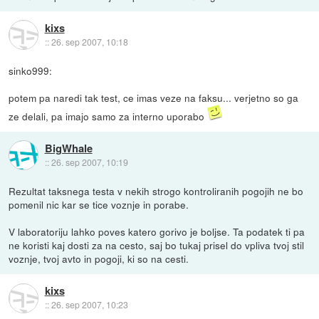
kixs
::
26. sep 2007, 10:18
sinko999:
potem pa naredi tak test, ce imas veze na faksu... verjetno so ga
ze delali, pa imajo samo za interno uporabo
BigWhale
::
26. sep 2007, 10:19
Rezultat taksnega testa v nekih strogo kontroliranih pogojih ne bo
pomenil nic kar se tice voznje in porabe.
V laboratoriju lahko poves katero gorivo je boljse. Ta podatek ti pa
ne koristi kaj dosti za na cesto, saj bo tukaj prisel do vpliva tvoj stil
voznje, tvoj avto in pogoji, ki so na cesti.
kixs
::
26. sep 2007, 10:23