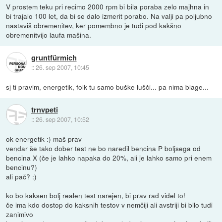
V prostem teku pri recimo 2000 rpm bi bila poraba zelo majhna in
bi trajalo 100 let, da bi se dalo izmerit porabo. Na valji pa poljubno
nastaviš obremenitev, ker pomembno je tudi pod kakšno
obremenitvijo laufa mašina.
gruntfürmich
::
26. sep 2007, 10:45
sj ti pravim, energetik, folk tu samo buške lušči... pa nima blage...
trnvpeti
::
26. sep 2007, 10:52
ok energetik :) maš prav
vendar še tako dober test ne bo naredil bencina P boljsega od
bencina X (če je lahko napaka do 20%, ali je lahko samo pri enem
bencinu?)
ali pač? :)
ko bo kaksen bolj realen test narejen, bi prav rad videl to!
če ima kdo dostop do kaksnih testov v nemčiji ali avstriji bi bilo tudi
zanimivo