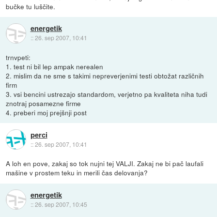
bučke tu luščite.
energetik
::
26. sep 2007, 10:41
trnvpeti:
1. test ni bil lep ampak nerealen
2. mislim da ne sme s takimi nepreverjenimi testi obtožat različnih
firm
3. vsi bencini ustrezajo standardom, verjetno pa kvaliteta niha tudi
znotraj posamezne firme
4. preberi moj prejšnji post
perci
::
26. sep 2007, 10:41
A loh en pove, zakaj so tok nujni tej VALJI. Zakaj ne bi pač laufali
mašine v prostem teku in merili čas delovanja?
energetik
::
26. sep 2007, 10:45