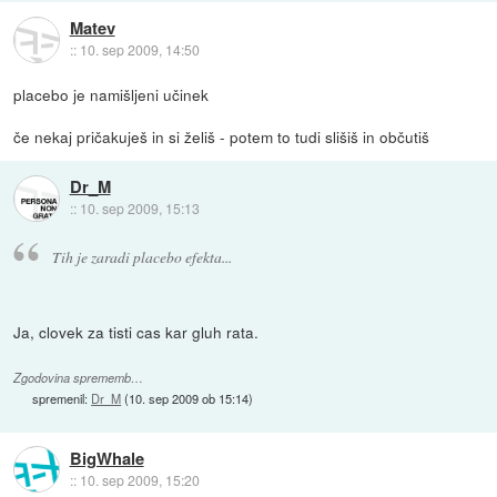
Matev
::
10. sep 2009, 14:50
placebo je namišljeni učinek
če nekaj pričakuješ in si želiš - potem to tudi slišiš in občutiš
Dr_M
::
10. sep 2009, 15:13
Tih je zaradi placebo efekta...
Ja, clovek za tisti cas kar gluh rata.
Zgodovina sprememb…
spremenil:
Dr_M
(
10. sep 2009 ob 15:14
)
BigWhale
::
10. sep 2009, 15:20