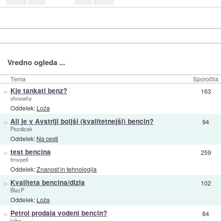
Vredno ogleda ...
Tema
Sporočila
»
Kje tankati benz?
163
ohnowhy
Oddelek:
Loža
»
Ali je v Avstriji boljši (kvalitetnejši) bencin?
94
Pezdicek
Oddelek:
Na cesti
»
test bencina
259
trnvpeti
Oddelek:
Znanost in tehnologija
»
Kvaliteta bencina/dizla
102
BlazP
Oddelek:
Loža
»
Petrol prodaja vodeni bencin?
84
krho