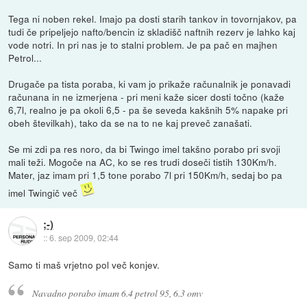
Tega ni noben rekel. Imajo pa dosti starih tankov in tovornjakov, pa
tudi če pripeljejo nafto/bencin iz skladišč naftnih rezerv je lahko kaj
vode notri. In pri nas je to stalni problem. Je pa pač en majhen
Petrol...
Drugače pa tista poraba, ki vam jo prikaže računalnik je ponavadi
računana in ne izmerjena - pri meni kaže sicer dosti točno (kaže
6,7l, realno je pa okoli 6,5 - pa še seveda kakšnih 5% napake pri
obeh številkah), tako da se na to ne kaj preveč zanašati.
Se mi zdi pa res noro, da bi Twingo imel takšno porabo pri svoji
mali teži. Mogoče na AC, ko se res trudi doseči tistih 130Km/h.
Mater, jaz imam pri 1,5 tone porabo 7l pri 150Km/h, sedaj bo pa
imel Twingič več
;-)
::
6. sep 2009, 02:44
Samo ti maš vrjetno pol več konjev.
Navadno porabo imam 6.4 petrol 95, 6.3 omv