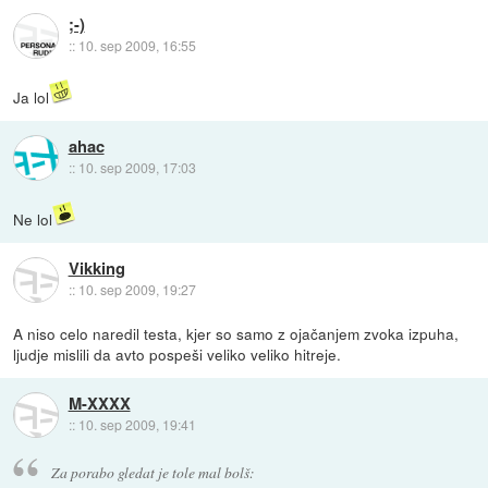
;-)
::
10. sep 2009, 16:55
Ja lol
ahac
::
10. sep 2009, 17:03
Ne lol
Vikking
::
10. sep 2009, 19:27
A niso celo naredil testa, kjer so samo z ojačanjem zvoka izpuha,
ljudje mislili da avto pospeši veliko veliko hitreje.
M-XXXX
::
10. sep 2009, 19:41
Za porabo gledat je tole mal bolš: