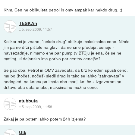
Khm. Cen ne oblikujeta petrol in omv ampak kar nekdo drug. ;)
TESKAn
::
5. sep 2009, 11:57
Kolikor mi je znano, "nekdo drug" oblikuje maksimalno ceno. Nihče
jim pa ne drži pištole na glavi, da ne sme prodajat ceneje -
navsezadnje, nimamo ene par pump (v BTCju je ena, če se ne
motim), ki dejansko ima gorivo par centov cenejše?
Se pač oba, Petrol in OMV zavedata, da brž ko eden spusti ceno,
mu bo (hočeš, nočeš) sledil drug in tako se lahko "zafrkavata" v
nedogled, na koncu pa imata oba manj, kot če z izgovorom na
državo oba data enako, maksimalno možno ceno.
atubbuta
::
5. sep 2009, 11:58
Zakaj je pa potem lahko potem 24h izjema?
Utk