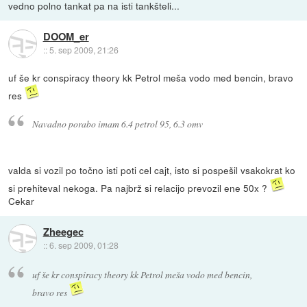
vedno polno tankat pa na isti tankšteli...
DOOM_er
::
5. sep 2009, 21:26
uf še kr conspiracy theory kk Petrol meša vodo med bencin, bravo
res
Navadno porabo imam 6.4 petrol 95, 6.3 omv
valda si vozil po točno isti poti cel cajt, isto si pospešil vsakokrat ko
si prehiteval nekoga. Pa najbrž si relacijo prevozil ene 50x ?
Cekar
Zheegec
::
6. sep 2009, 01:28
uf še kr conspiracy theory kk Petrol meša vodo med bencin,
bravo res