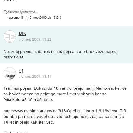
Zgodovina sprememb…
spremenil:
;-)
(
5. sep 2009 ob 13:21
)
Utk
::
5. sep 2009, 13:22
No, zdej pa vidim, da res nimaš pojma, zato brez veze naprej
razpravljat.
;-)
::
5. sep 2009, 13:41
Ti nimaš pojma. Dokaži da 16 ventilci pijejo manj! Nemoreš, ker če
se hočeš normalno pelat ga moreš met v obratih ker so
"visokoturažne" mašine to.
http://www.avtoin.com/novica/916/Opel-a...
astra 1.6 16v test -7.5l
poraba pa moreš vedet da avte testirajo nove zdaj pa so stari že
10 let in pijejo kak liter več.