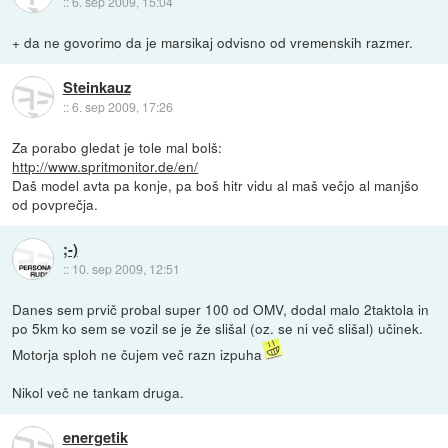
::
6. sep 2009, 15:04
+ da ne govorimo da je marsikaj odvisno od vremenskih razmer.
Steinkauz
::
6. sep 2009, 17:26
Za porabo gledat je tole mal bolš:
http://www.spritmonitor.de/en/
Daš model avta pa konje, pa boš hitr vidu al maš večjo al manjšo
od povprečja.
;-)
::
10. sep 2009, 12:51
Danes sem prvič probal super 100 od OMV, dodal malo 2taktola in
po 5km ko sem se vozil se je že slišal (oz. se ni več slišal) učinek.
Motorja sploh ne čujem več razn izpuha
Nikol več ne tankam druga.
energetik