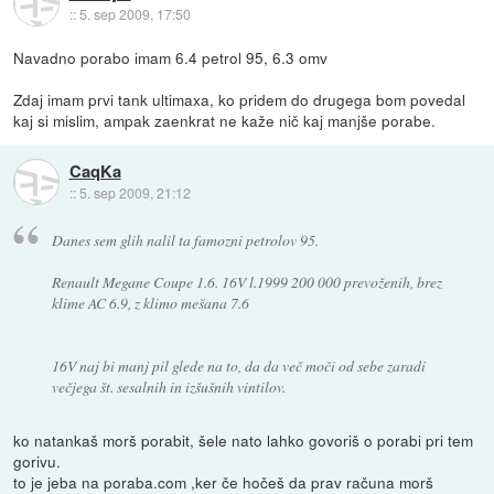
::
5. sep 2009, 17:50
Navadno porabo imam 6.4 petrol 95, 6.3 omv
Zdaj imam prvi tank ultimaxa, ko pridem do drugega bom povedal
kaj si mislim, ampak zaenkrat ne kaže nič kaj manjše porabe.
CaqKa
::
5. sep 2009, 21:12
Danes sem glih nalil ta famozni petrolov 95.
Renault Megane Coupe 1.6. 16V l.1999 200 000 prevoženih, brez
klime AC 6.9, z klimo mešana 7.6
16V naj bi manj pil glede na to, da da več moči od sebe zaradi
večjega št. sesalnih in izšušnih vintilov.
ko natankaš morš porabit, šele nato lahko govoriš o porabi pri tem
gorivu.
to je jeba na poraba.com ,ker če hočeš da prav računa morš