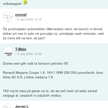
volkswagne!
connel
::
5. sep 2009, 15:16
Če proizvajalec avtomobilov (Mercedes) meni, da bencin ni dovolj
dober pri nas in zato ne ponujajo oz. prodajajo vseh motorjev, neki
že mora biti na tem, ali pač?
T-Majo
::
5. sep 2009, 16:52
Danes sem glih nalil ta famozni petrolov 95.
Renault Megane Coupe 1.6. 16V l.1999 200 000 prevoženih, brez
klime AC 6.9, z klimo mešana 7.6
16V naj bi manj pil glede na to, da da več moči od sebe zaradi
večjega št. sesalnih in izšušnih vintilov.
Jernej L