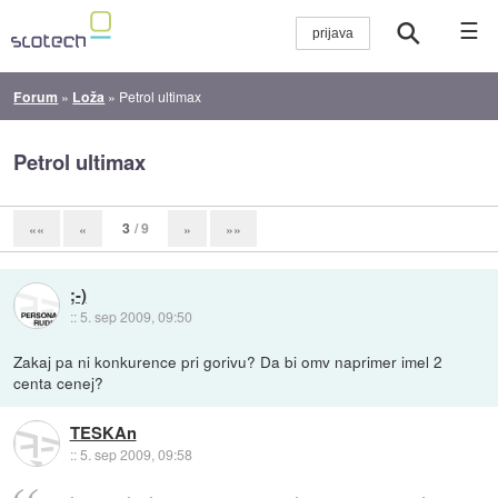
☰
Forum
»
Loža
»
Petrol ultimax
Petrol ultimax
3
/ 9
««
«
»
»»
;-)
::
5. sep 2009, 09:50
Zakaj pa ni konkurence pri gorivu? Da bi omv naprimer imel 2
centa cenej?
TESKAn
::
5. sep 2009, 09:58