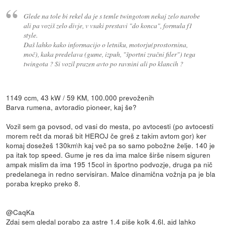
Glede na tole bi rekel da je s temle twingotom nekaj zelo narobe
ali pa voziš zelo divje, v vsaki prestavi "do konca", formula f1
style.
Daš lahko kako informacijo o letniku, motorju(prostornina,
moč), kaka predelava (gume, izpuh, "športni zračni filer") tega
twingota ? Si vozil prazen avto po ravnini ali po klancih ?
1149 ccm, 43 kW / 59 KM, 100.000 prevoženih
Barva rumena, avtoradio pioneer, kaj še?
Vozil sem ga povsod, od vasi do mesta, po avtocesti (po avtocesti
morem rečt da moraš bit HEROJ če greš z takim avtom gor) ker
komaj dosežeš 130km\h kaj več pa so samo pobožne želje. 140 je
pa itak top speed. Gume je res da ima malce širše nisem siguren
ampak mislim da ima 195 15col in športno podvozje, druga pa nič
predelanega in redno servisiran. Malce dinamična vožnja pa je bla
poraba krepko preko 8.
@CaqKa
Zdaj sem gledal porabo za astre 1.4 piše kolk 4.6l, ajd lahko