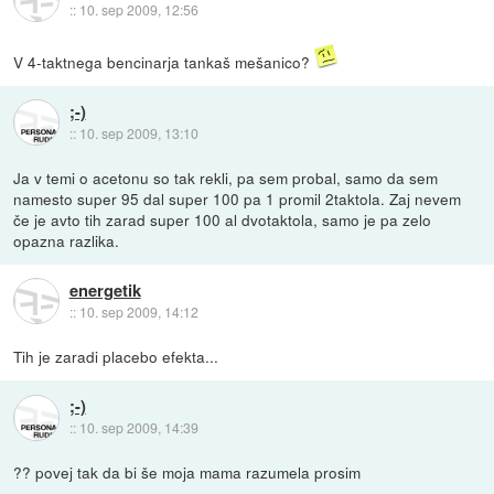
::
10. sep 2009, 12:56
V 4-taktnega bencinarja tankaš mešanico?
;-)
::
10. sep 2009, 13:10
Ja v temi o acetonu so tak rekli, pa sem probal, samo da sem
namesto super 95 dal super 100 pa 1 promil 2taktola. Zaj nevem
če je avto tih zarad super 100 al dvotaktola, samo je pa zelo
opazna razlika.
energetik
::
10. sep 2009, 14:12
Tih je zaradi placebo efekta...
;-)
::
10. sep 2009, 14:39
?? povej tak da bi še moja mama razumela prosim