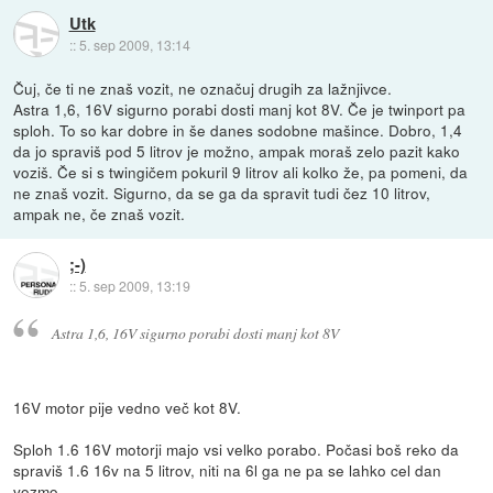
Utk
::
5. sep 2009, 13:14
Čuj, če ti ne znaš vozit, ne označuj drugih za lažnjivce.
Astra 1,6, 16V sigurno porabi dosti manj kot 8V. Če je twinport pa
sploh. To so kar dobre in še danes sodobne mašince. Dobro, 1,4
da jo spraviš pod 5 litrov je možno, ampak moraš zelo pazit kako
voziš. Če si s twingičem pokuril 9 litrov ali kolko že, pa pomeni, da
ne znaš vozit. Sigurno, da se ga da spravit tudi čez 10 litrov,
ampak ne, če znaš vozit.
;-)
::
5. sep 2009, 13:19
Astra 1,6, 16V sigurno porabi dosti manj kot 8V
16V motor pije vedno več kot 8V.
Sploh 1.6 16V motorji majo vsi velko porabo. Počasi boš reko da
spraviš 1.6 16v na 5 litrov, niti na 6l ga ne pa se lahko cel dan
vozmo.