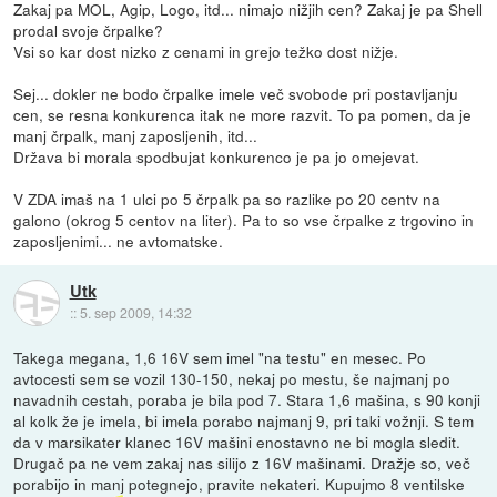
Zakaj pa MOL, Agip, Logo, itd... nimajo nižjih cen? Zakaj je pa Shell
prodal svoje črpalke?
Vsi so kar dost nizko z cenami in grejo težko dost nižje.
Sej... dokler ne bodo črpalke imele več svobode pri postavljanju
cen, se resna konkurenca itak ne more razvit. To pa pomen, da je
manj črpalk, manj zaposljenih, itd...
Država bi morala spodbujat konkurenco je pa jo omejevat.
V ZDA imaš na 1 ulci po 5 črpalk pa so razlike po 20 centv na
galono (okrog 5 centov na liter). Pa to so vse črpalke z trgovino in
zaposljenimi... ne avtomatske.
Utk
::
5. sep 2009, 14:32
Takega megana, 1,6 16V sem imel "na testu" en mesec. Po
avtocesti sem se vozil 130-150, nekaj po mestu, še najmanj po
navadnih cestah, poraba je bila pod 7. Stara 1,6 mašina, s 90 konji
al kolk že je imela, bi imela porabo najmanj 9, pri taki vožnji. S tem
da v marsikater klanec 16V mašini enostavno ne bi mogla sledit.
Drugač pa ne vem zakaj nas silijo z 16V mašinami. Dražje so, več
porabijo in manj potegnejo, pravite nekateri. Kupujmo 8 ventilske