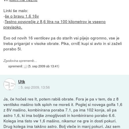
Linki še malo:
-
še o bravu 1.6 16v
-
Testno povprečje z 8,6 litra na 100 kilometrov je vseeno
previsoko.
Evo od novih 16 ventilcev pa do starih vsi pijejo ogromno, vse je
treba priganjat v visoke obrate. Pika, crniE kupi si avto in si zaželi
porabo 5l.
Zgodovina sprememb…
spremenil:
;-)
(
5. sep 2009 ob 13:41
)
Utk
::
5. sep 2009, 13:56
Ja, če hočeš res It, potem rabiš obrate. Fora je pa v tem, da z 8
ventilsko mašino tolk sploh ne moreš it. Poglej si novega golfa 1,6
z 8V mašino, kombinirana poraba 7.1, pa ima 102 konja, ali pa
astro 1,6, ki ima boljše zmogljivosti in kombinirano porabo 6.6.
Kolega ima tisto vw 1,6 mašino, nikamur ne gre in dosti pokuri.
Drug kolega ima takšno astro. Bolj vleče in manj pokuri. Jaz sem