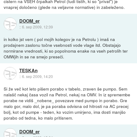
cistern na VSEH črpalkah Petrol (tudi tistih, ki so "privat") je
vnaprej določeno (glede na veljavne normative) in zabeleženo.
DOOM_er
::
6. sep 2009, 12:39
in kolko jst vem ( pol mojih kolegov je na Petrolu ) imaš na
prodajnem zaslonu točne vsebnosti vode vlage itd. Obstajajo
normirane vrednosti, ki so popolnoma enake na vseh petrolih ter
OMWjih in se ne smejo preseči.
TESKAn
::
6. sep 2009, 14:20
Si že več kot leto pišem porabo v tabelo, zraven še pumpo. Sem
nalašč nekaj časa vozil na Petrol, nekaj na OMV. In iz spremembe
porabe ne vidiš _nobene_ povezave med pumpo in porabo. Gre
malo gor, malo dol, je pa poraba odvisna od hitrosti na AC precej
bolj, kot od pumpe - teden, ko vozim umirjeno, ima dosti manjšo
porabo od tedna, ko malo pritisnem.
DOOM_er