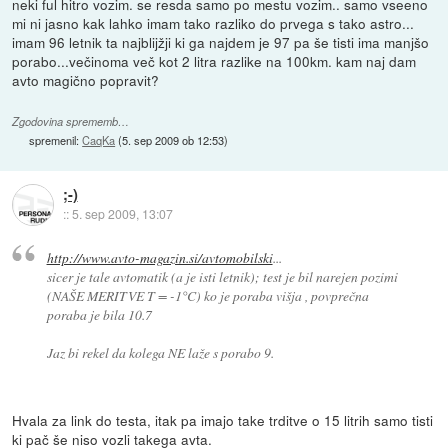
neki ful hitro vozim. se resda samo po mestu vozim.. samo vseeno
mi ni jasno kak lahko imam tako razliko do prvega s tako astro...
imam 96 letnik ta najblijžji ki ga najdem je 97 pa še tisti ima manjšo
porabo...večinoma več kot 2 litra razlike na 100km. kam naj dam
avto magično popravit?
Zgodovina sprememb…
spremenil:
CaqKa
(
5. sep 2009 ob 12:53
)
;-)
::
5. sep 2009, 13:07
http://www.avto-magazin.si/avtomobilski
...
sicer je tale avtomatik (a je isti letnik); test je bil narejen pozimi
(NAŠE MERITVE T = -1°C) ko je poraba višja , povprečna
poraba je bila 10.7
Jaz bi rekel da kolega NE laže s porabo 9.
Hvala za link do testa, itak pa imajo take trditve o 15 litrih samo tisti
ki pač še niso vozli takega avta.