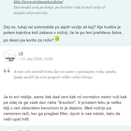
http://www.spritmonitor.de/en/
Daš model avta pa konje, pa boš hitr vidu al maš večjo al
manjšo od povprečja.
Daj no, tukaj vsi avtomobile po jajcih vozijo ali kaj? Kje hudiča je
potem kakršna koli zabava v vožnji, če te po levi prehiteva želva,
po desni pa korito za rože?
;-)
::
10. sep 2009, 19:59
A niso celo naredil testa, kjer so samo z ojačanjem zvoka izpuha,
ljudje mislili da avto pospeši veliko veliko hitreje.
Ja to eni mislijo, samo itak dad vem kak mi normalno motor ruži kak
pa zdaj če ga vsak dan neka "šraufam". V prostem teku je veliko
tišji z več oktanskim bencinom to je dejstvo. Med vožnjo pa
nemorem rečt, ker ga preglasi filter, izpuh in vse ostalo, tako da
nebi upal trdit.