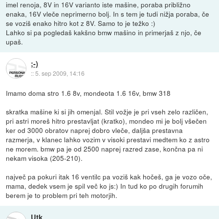
imel renoja, 8V in 16V varianto iste mašine, poraba približno
enaka, 16V vleče neprimerno bolj. In s tem je tudi nižja poraba, če
se voziš enako hitro kot z 8V. Samo to je težko :)
Lahko si pa pogledaš kakšno bmw mašino in primerjaš z njo, če
upaš.
;-)
::
5. sep 2009, 14:16
Imamo doma stro 1.6 8v, mondeota 1.6 16v, bmw 318
skratka mašine ki si jih omenjal. Stil vožje je pri vseh zelo različen,
pri astri moreš hitro prestavljat (kratko), mondeo mi je bolj všečen
ker od 3000 obratov naprej dobro vleče, daljša prestavna
razmerja, v klanec lahko vozim v visoki prestavi medtem ko z astro
ne morem. bmw pa je od 2500 naprej razred zase, končna pa ni
nekam visoka (205-210).
največ pa pokuri itak 16 ventilc pa voziš kak hočeš, ga je vozo oče,
mama, dedek vsem je spil več ko js:) In tud ko po drugih forumih
berem je to problem pri teh motorjih.
Utk