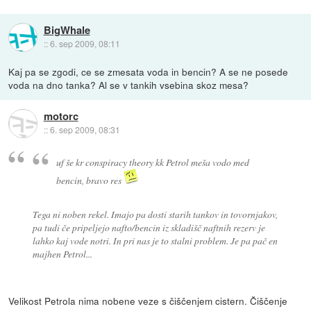
BigWhale
::
6. sep 2009, 08:11
Kaj pa se zgodi, ce se zmesata voda in bencin? A se ne posede
voda na dno tanka? Al se v tankih vsebina skoz mesa?
motorc
::
6. sep 2009, 08:31
uf še kr conspiracy theory kk Petrol meša vodo med
bencin, bravo res
Tega ni noben rekel. Imajo pa dosti starih tankov in tovornjakov,
pa tudi če pripeljejo nafto/bencin iz skladišč naftnih rezerv je
lahko kaj vode notri. In pri nas je to stalni problem. Je pa pač en
majhen Petrol...
Velikost Petrola nima nobene veze s čiščenjem cistern. Čiščenje