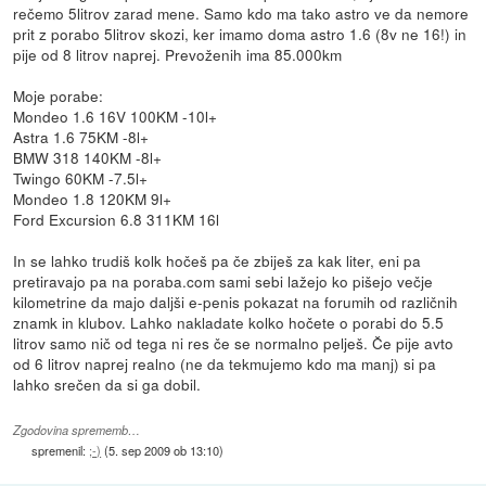
rečemo 5litrov zarad mene. Samo kdo ma tako astro ve da nemore
prit z porabo 5litrov skozi, ker imamo doma astro 1.6 (8v ne 16!) in
pije od 8 litrov naprej. Prevoženih ima 85.000km
Moje porabe:
Mondeo 1.6 16V 100KM -10l+
Astra 1.6 75KM -8l+
BMW 318 140KM -8l+
Twingo 60KM -7.5l+
Mondeo 1.8 120KM 9l+
Ford Excursion 6.8 311KM 16l
In se lahko trudiš kolk hočeš pa če zbiješ za kak liter, eni pa
pretiravajo pa na poraba.com sami sebi lažejo ko pišejo večje
kilometrine da majo daljši e-penis pokazat na forumih od različnih
znamk in klubov. Lahko nakladate kolko hočete o porabi do 5.5
litrov samo nič od tega ni res če se normalno pelješ. Če pije avto
od 6 litrov naprej realno (ne da tekmujemo kdo ma manj) si pa
lahko srečen da si ga dobil.
Zgodovina sprememb…
spremenil:
;-)
(
5. sep 2009 ob 13:10
)