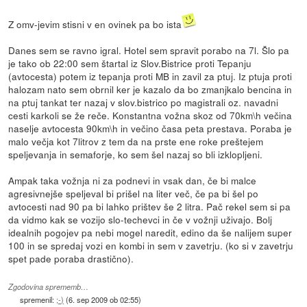
Z omv-jevim stisni v en ovinek pa bo ista
Danes sem se ravno igral. Hotel sem spravit porabo na 7l. Šlo pa
je tako ob 22:00 sem štartal iz Slov.Bistrice proti Tepanju
(avtocesta) potem iz tepanja proti MB in zavil za ptuj. Iz ptuja proti
halozam nato sem obrnil ker je kazalo da bo zmanjkalo bencina in
na ptuj tankat ter nazaj v slov.bistrico po magistrali oz. navadni
cesti karkoli se že reče. Konstantna vožna skoz od 70km\h večina
naselje avtocesta 90km\h in večino časa peta prestava. Poraba je
malo večja kot 7litrov z tem da na prste ene roke preštejem
speljevanja in semaforje, ko sem šel nazaj so bli izklopljeni.
Ampak taka vožnja ni za podnevi in vsak dan, če bi malce
agresivnejše speljeval bi prišel na liter več, če pa bi šel po
avtocesti nad 90 pa bi lahko prištev še 2 litra. Pač rekel sem si pa
da vidmo kak se vozijo slo-techevci in če v vožnji uživajo. Bolj
idealnih pogojev pa nebi mogel naredit, edino da še nalijem super
100 in se spredaj vozi en kombi in sem v zavetrju. (ko si v zavetrju
spet pade poraba drastično).
Zgodovina sprememb…
spremenil:
;-)
(
6. sep 2009 ob 02:55
)