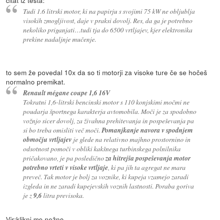
citat iz testa:
Tudi 1.6 litrski motor, ki na papirju s svojimi 75 kW ne obljublja
visokih zmogljivost, daje v praksi dovolj. Res, da ga je potrebno
nekoliko priganjati…tudi tja do 6500 vrtljajev, kjer elektronika
prekine nadaljnje mučenje.
to sem že povedal 10x da so ti motorji za visoke ture če se hočeš
normalno premikat.
Renault mégane coupe 1,6 16V
Tokratni 1,6-litrski bencinski motor s 110 konjskimi močmi ne
poudarja športnega karakterja avtomobila. Moči je za spodobno
vožnjo sicer dovolj, za živahna prehitevanja in pospeševanja pa
si bo treba omisliti več moči.
Pomanjkanje navora v spodnjem
območju vrtljajev
je glede na relativno majhno prostornino in
odsotnost pomoči v obliki kakšnega turbinskega polnilnika
pričakovano, je pa posledično
za hitrejša pospeševanja motor
potrebno vrteti v visoke vrtljaje
, ki pa jih ta agregat ne mara
preveč. Tak motor je bolj za voznike, ki kupeja vzamejo zaradi
izgleda in ne zaradi kupejevskih voznih lastnosti. Poraba goriva
je z
9,6
litra previsoka.
Vir:
klikni me nežno