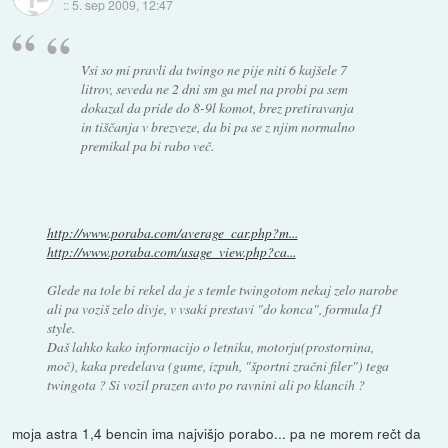
::
5. sep 2009, 12:47
Vsi so mi pravli da twingo ne pije niti 6 kajšele 7
litrov, seveda ne 2 dni sm ga mel na probi pa sem
dokazal da pride do 8-9l komot, brez pretiravanja
in tiščanja v brezveze, da bi pa se z njim normalno
premikal pa bi rabo več.
http://www.poraba.com/average_car.php?m...
http://www.poraba.com/usage_view.php?ca...
Glede na tole bi rekel da je s temle twingotom nekaj zelo narobe
ali pa voziš zelo divje, v vsaki prestavi "do konca", formula f1
style.
Daš lahko kako informacijo o letniku, motorju(prostornina,
moč), kaka predelava (gume, izpuh, "športni zračni filer") tega
twingota ? Si vozil prazen avto po ravnini ali po klancih ?
moja astra 1,4 bencin ima najvišjo porabo... pa ne morem rečt da