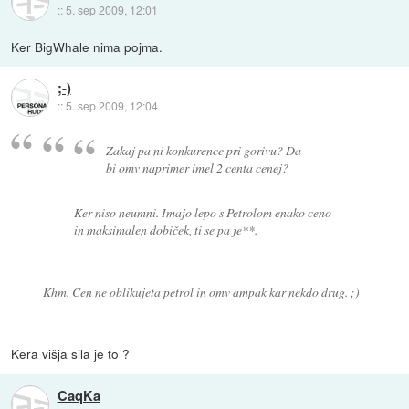
::
5. sep 2009, 12:01
Ker BigWhale nima pojma.
;-)
::
5. sep 2009, 12:04
Zakaj pa ni konkurence pri gorivu? Da
bi omv naprimer imel 2 centa cenej?
Ker niso neumni. Imajo lepo s Petrolom enako ceno
in maksimalen dobiček, ti se pa je**.
Khm. Cen ne oblikujeta petrol in omv ampak kar nekdo drug. ;)
Kera višja sila je to ?
CaqKa