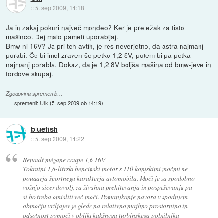
::
5. sep 2009, 14:18
Ja in zakaj pokuri največ mondeo? Ker je pretežak za tisto
mašinco. Dej malo pameti uporabljaj.
Bmw ni 16V? Ja pri teh avtih, je res neverjetno, da astra najmanj
porabi. Če bi imel zraven še petko 1,2 8V, potem bi pa petka
najmanj porabla. Dokaz, da je 1,2 8V boljša mašina od bmw-jeve in
fordove skupaj.
Zgodovina sprememb…
spremenil:
Utk
(
5. sep 2009 ob 14:19
)
bluefish
::
5. sep 2009, 14:22
Renault mégane coupe 1,6 16V
Tokratni 1,6-litrski bencinski motor s 110 konjskimi močmi ne
poudarja športnega karakterja avtomobila. Moči je za spodobno
vožnjo sicer dovolj, za živahna prehitevanja in pospeševanja pa
si bo treba omisliti več moči. Pomanjkanje navora v spodnjem
območju vrtljajev je glede na relativno majhno prostornino in
odsotnost pomoči v obliki kakšnega turbinskega polnilnika