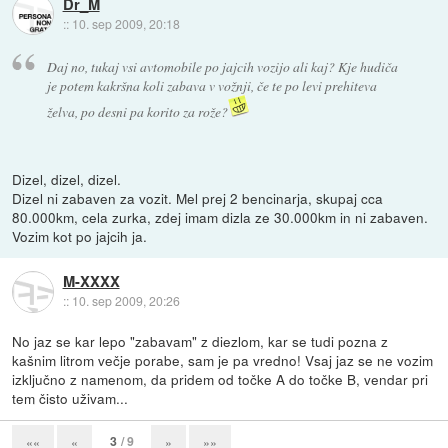
Dr_M
::
10. sep 2009, 20:18
Daj no, tukaj vsi avtomobile po jajcih vozijo ali kaj? Kje hudiča
je potem kakršna koli zabava v vožnji, če te po levi prehiteva
želva, po desni pa korito za rože?
Dizel, dizel, dizel.
Dizel ni zabaven za vozit. Mel prej 2 bencinarja, skupaj cca
80.000km, cela zurka, zdej imam dizla ze 30.000km in ni zabaven.
Vozim kot po jajcih ja.
M-XXXX
::
10. sep 2009, 20:26
No jaz se kar lepo "zabavam" z diezlom, kar se tudi pozna z
kašnim litrom večje porabe, sam je pa vredno! Vsaj jaz se ne vozim
izključno z namenom, da pridem od točke A do točke B, vendar pri
tem čisto uživam...
3
/ 9
««
«
»
»»