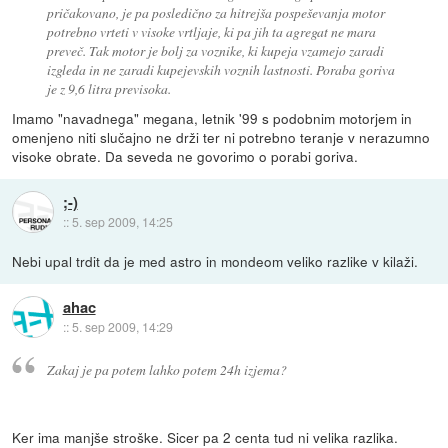
pričakovano, je pa posledično za hitrejša pospeševanja motor
potrebno vrteti v visoke vrtljaje, ki pa jih ta agregat ne mara
preveč. Tak motor je bolj za voznike, ki kupeja vzamejo zaradi
izgleda in ne zaradi kupejevskih voznih lastnosti. Poraba goriva
je z 9,6 litra previsoka.
Imamo "navadnega" megana, letnik '99 s podobnim motorjem in
omenjeno niti slučajno ne drži ter ni potrebno teranje v nerazumno
visoke obrate. Da seveda ne govorimo o porabi goriva.
;-)
::
5. sep 2009, 14:25
Nebi upal trdit da je med astro in mondeom veliko razlike v kilaži.
ahac
::
5. sep 2009, 14:29
Zakaj je pa potem lahko potem 24h izjema?
Ker ima manjše stroške. Sicer pa 2 centa tud ni velika razlika.