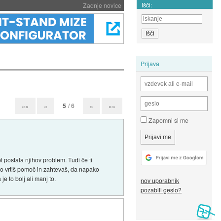
Išči:
Zadnje novice
Prijava
5
/ 6
««
«
»
»»
Zapomni si me
postala njihov problem. Tudi če ti
o vrtiš pomoč in zahtevaš, da napako
e to bolj ali manj to.
nov uporabnik
pozabili geslo?