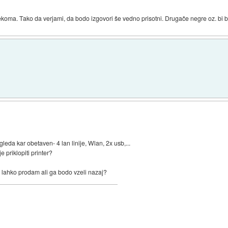
koma. Tako da verjami, da bodo izgovori še vedno prisotni. Drugače negre oz. bi bi
eda kar obetaven- 4 lan linije, Wlan, 2x usb,...
e priklopiti printer?
lahko prodam ali ga bodo vzeli nazaj?
)