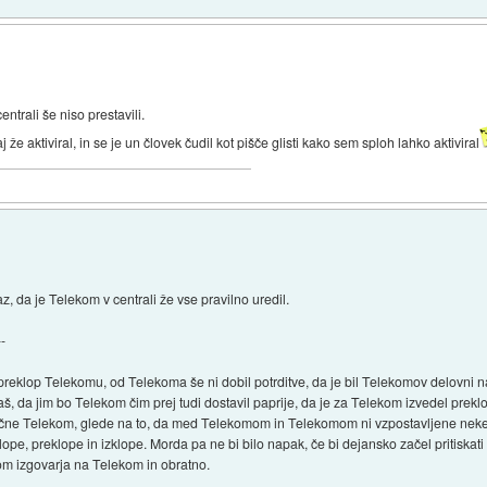
entrali še niso prestavili.
že aktiviral, in se je un človek čudil kot pišče glisti kako sem sploh lahko aktiviral
, da je Telekom v centrali že vse pravilno uredil.
--
 preklop Telekomu, od Telekoma še ni dobil potrditve, da je bil Telekomov delovni n
aš, da jim bo Telekom čim prej tudi dostavil paprije, da je za Telekom izvedel preklo
očne Telekom, glede na to, da med Telekomom in Telekomom ni vzpostavljene neke
pe, preklope in izklope. Morda pa ne bi bilo napak, če bi dejansko začel pritiskat
om izgovarja na Telekom in obratno.