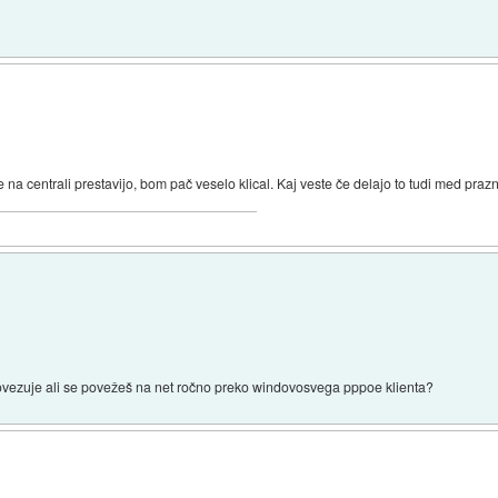
 centrali prestavijo, bom pač veselo klical. Kaj veste če delajo to tudi med prazn
ovezuje ali se povežeš na net ročno preko windovosvega pppoe klienta?