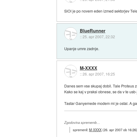
SiOl je po novem eden izmed sektorjev Tele
BlueRunner
::
25. apr 2007, 22:32
Upanje umre zadnje.
M-XXXX
::
26. apr 2007, 16:25
Danes sem vse skupaj dobil. Tale Proteus zgl
Kako se kaj v praksi obnese, se da v te usb-j
Tastar Ganyemede modem mi je ostal. A ga 
Zgodovina sprememb…
spremenil:
M-XXXX
(
26. apr 2007 ob 16:26