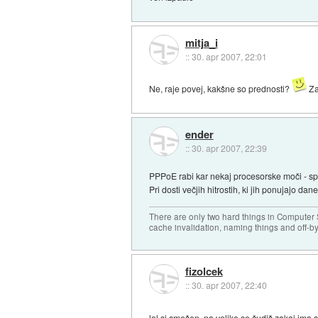
mitja_i
::
30. apr 2007, 22:01
Ne, raje povej, kakšne so prednosti?
Za
ender
::
30. apr 2007, 22:39
PPPoE rabi kar nekaj procesorske moči - spo
Pri dosti večjih hitrostih, ki jih ponujajo d
There are only two hard things in Computer
cache invalidation, naming things and off-by
fizolcek
::
30. apr 2007, 22:40
lol si smešen, na veliko se čudiš zakaj ima