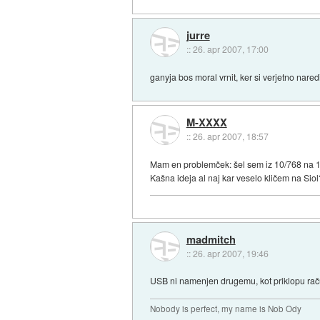
jurre
::
26. apr 2007, 17:00
ganyja bos moral vrnit, ker si verjetno nare
M-XXXX
::
26. apr 2007, 18:57
Mam en problemček: šel sem iz 10/768 na 10
Kašna ideja al naj kar veselo kličem na Sio
madmitch
::
26. apr 2007, 19:46
USB ni namenjen drugemu, kot priklopu račun
Nobody is perfect, my name is Nob Ody