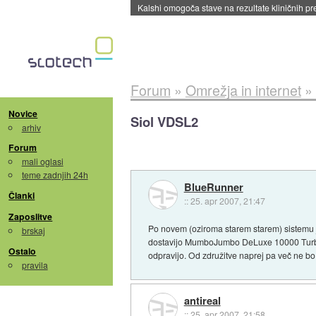
Sandisk že prodal več kot polovico SSD-jev za 
Forum
»
Omrežja in internet
»
Novice
Siol VDSL2
arhiv
Forum
mali oglasi
teme zadnjih 24h
BlueRunner
Članki
::
25. apr 2007, 21:47
Zaposlitve
Po novem (oziroma starem starem) sistemu j
brskaj
dostavijo MumboJumbo DeLuxe 10000 Turbo, t
Ostalo
odpravijo. Od združitve naprej pa več ne bo 
pravila
antireal
::
25. apr 2007, 21:58