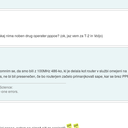
kaj nima noben drug operater pppoe? (ok, jaz vem za T-2 in Voljo)
mnim se, da smo bili z 100MHz 486-ko, ki je delala kot router v službi omejeni na 
anes, ne bi bil presenečen, če bo routerjem začelo primanjkovati sape, kar se brez PP
 Science:
-one errors.
 siol pppoe, potem pa nimaš nič za napisat?