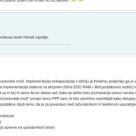
teusu bodo hitrosti najvišje.
rske moči. Implementacija enkapsulacije v siliciju je trivialna, podpirajo ga jo vsi
dica implementacije sistema na strojnem (60ns EDO RAM + 8bit podatkovno vodilo) in
ed us in ks) in samo še en dokaz več, kako se lahko brez poznavanja osnov narobe
procesorske moči" porabi ravno PPP sam, bi bilo zanimivo razmišljati kako delujej
 podatkov, kljub temu, da je za povezavo med računalnikom in telefonom uporablje
rotokola:
j
nja opreme na uporabnikovi strani