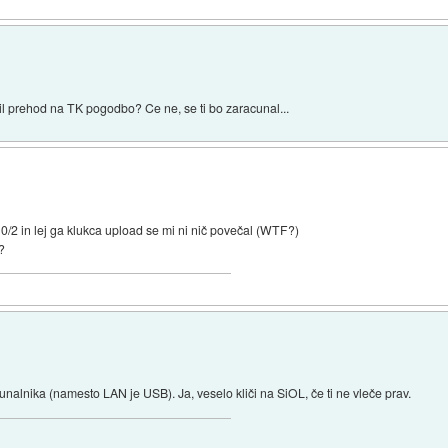
dil prehod na TK pogodbo? Ce ne, se ti bo zaracunal...
/2 in lej ga klukca upload se mi ni nič povečal (WTF?)
l?
alnika (namesto LAN je USB). Ja, veselo kliči na SiOL, če ti ne vleče prav.