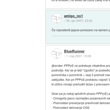
amigo_no1
::
30. apr 2007, 23:03
Če vzpostaviš pppoe povezavo na samem pro
BlueRunner
::
1. maj 2007, 15:08
@ender: PPPoE ne potrebuje nikakršne proceso
področje. Kar se je tebi "zgodilo" je posle
pomnilnika v pomnilnik + vsaj 3 prehodi m
zaključke. Ker pri PPPoE protokolu največ "
ki očitno nimajo prehudih težav z prenosom
Sicer pa je nekaj splošnih plusov PPP(oE) p
- Omogoča jasno razmejitev posameznih se
- Poenostavi preverjanje pravilnosti delova
- Poenostavi delovanje OSS