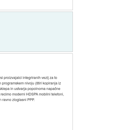
 proizvajalci integriranih vezij za to
 programskem nivoju (štiri kopiranja iz
 sklepa in ustvarja popolnoma napačne
o recimo moderni HDSPA mobilni telefoni,
n ravno zloglasni PPP.