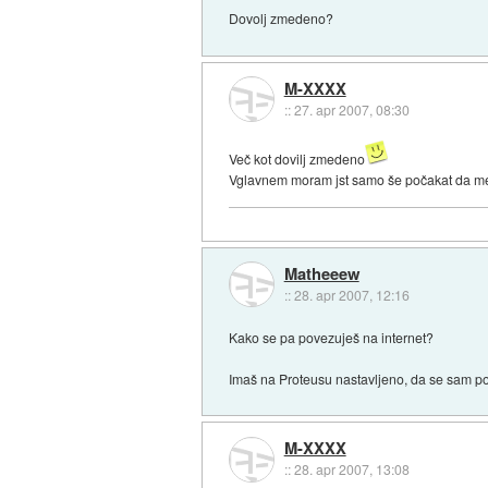
Dovolj zmedeno?
M-XXXX
::
27. apr 2007, 08:30
Več kot dovilj zmedeno
Vglavnem moram jst samo še počakat da me na
Matheeew
::
28. apr 2007, 12:16
Kako se pa povezuješ na internet?
Imaš na Proteusu nastavljeno, da se sam p
M-XXXX
::
28. apr 2007, 13:08