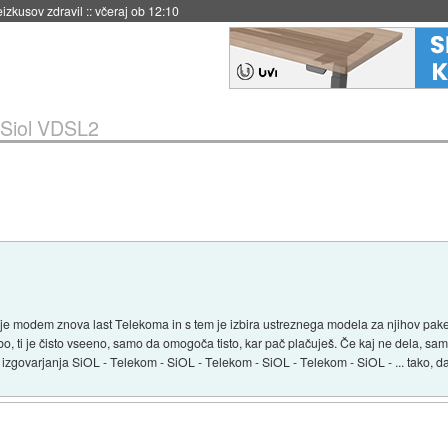
naslednji dve leti
::
včeraj ob 11:37
Siol VDSL2
e modem znova last Telekoma in s tem je izbira ustreznega modela za njihov paket 
i je čisto vseeno, samo da omogoča tisto, kar pač plačuješ. Če kaj ne dela, sam
izgovarjanja SiOL - Telekom - SiOL - Telekom - SiOL - Telekom - SiOL - ... tako, da j