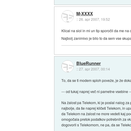
M-XXXX
::
26. apr 2007, 19:52
Klical na siol in mi un tip sporočil da me na c
Najbolj zanimivo je bilo to da sem vse skupaj 
BlueRunner
::
27. apr 2007, 00:14
To, da se ti modem sploh poveže, je že dokaz
--- od tukaj naprej več ni pametne vsebine -
Na žalost pa Telekom, ki je poslal nalog za
najbolje, da še naprej kličeš Telekom, in up
da Telekom na žalost ne more vedeti kaj p
omogočala pretok podatkov potrebnih za vklo
dogovoril s Telekomom, ne pa, da se Telek