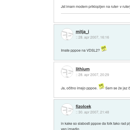
Jst imam modem priklopljen na ruter- v ruter
mitja_i
::
28. apr 2007, 16:16
Imate pppoe na VDSL2?
lithium
::
28. apr 2007, 20:29
Ja, očitno imajo pppoe.
Sem se že jaz ču
fizolcek
::
30. apr 2007, 21:48
in kake so slabosti pppoe da folk tako rad plj
ven izpadlo