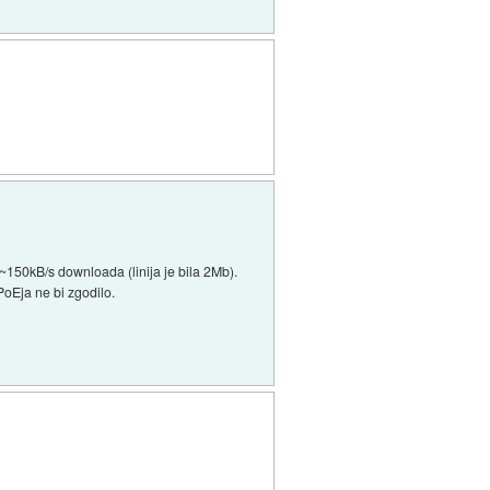
~150kB/s downloada (linija je bila 2Mb).
PoEja ne bi zgodilo.