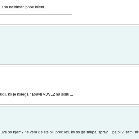
ju pa naštiman ppoe klient.
dil, ko je kolega nabavil VDSL2 na soilu ...
uva po njem? ne vem kje ste bili pred leti, ko so ga skupaj spravili, pa bi vi sami str