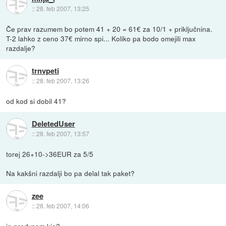
::
28. feb 2007, 13:25
Če prav razumem bo potem 41 + 20 = 61€ za 10/1 + priključnina.
T-2 lahko z ceno 37€ mirno spi... Koliko pa bodo omejili max
razdalje?
trnvpeti
::
28. feb 2007, 13:26
od kod si dobil 41?
DeletedUser
::
28. feb 2007, 13:57
torej 26+10->36EUR za 5/5
Na kakšni razdalji bo pa delal tak paket?
zee
::
28. feb 2007, 14:06
in predvsem kje?