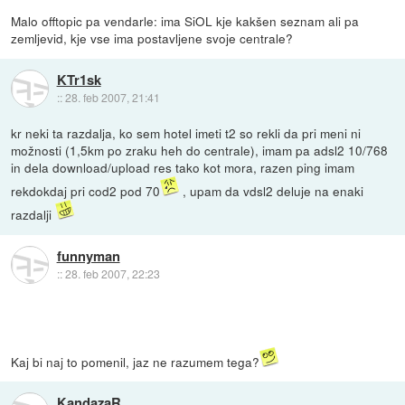
Malo offtopic pa vendarle: ima SiOL kje kakšen seznam ali pa
zemljevid, kje vse ima postavljene svoje centrale?
KTr1sk
::
28. feb 2007, 21:41
kr neki ta razdalja, ko sem hotel imeti t2 so rekli da pri meni ni
možnosti (1,5km po zraku heh do centrale), imam pa adsl2 10/768
in dela download/upload res tako kot mora, razen ping imam
rekdokdaj pri cod2 pod 70
, upam da vdsl2 deluje na enaki
razdalji
funnyman
::
28. feb 2007, 22:23
Kaj bi naj to pomenil, jaz ne razumem tega?
KandazaR