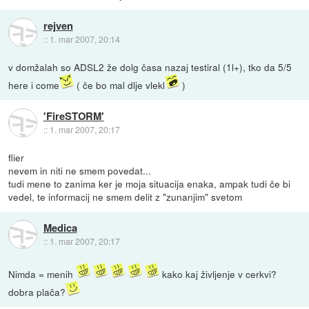
rejven
::
1. mar 2007, 20:14
v domžalah so ADSL2 že dolg časa nazaj testiral (1l+), tko da 5/5
here i come
( če bo mal dlje vlekl
)
'FireSTORM'
::
1. mar 2007, 20:17
flier
nevem in niti ne smem povedat...
tudi mene to zanima ker je moja situacija enaka, ampak tudi če bi
vedel, te informacij ne smem delit z "zunanjim" svetom
Medica
::
1. mar 2007, 20:17
Nimda = menih
kako kaj življenje v cerkvi?
dobra plača?