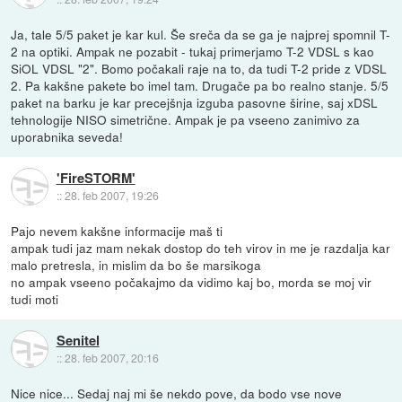
Ja, tale 5/5 paket je kar kul. Še sreča da se ga je najprej spomnil T-
2 na optiki. Ampak ne pozabit - tukaj primerjamo T-2 VDSL s kao
SiOL VDSL "2". Bomo počakali raje na to, da tudi T-2 pride z VDSL
2. Pa kakšne pakete bo imel tam. Drugače pa bo realno stanje. 5/5
paket na barku je kar precejšnja izguba pasovne širine, saj xDSL
tehnologije NISO simetrične. Ampak je pa vseeno zanimivo za
uporabnika seveda!
'FireSTORM'
::
28. feb 2007, 19:26
Pajo nevem kakšne informacije maš ti
ampak tudi jaz mam nekak dostop do teh virov in me je razdalja kar
malo pretresla, in mislim da bo še marsikoga
no ampak vseeno počakajmo da vidimo kaj bo, morda se moj vir
tudi moti
Senitel
::
28. feb 2007, 20:16
Nice nice... Sedaj naj mi še nekdo pove, da bodo vse nove