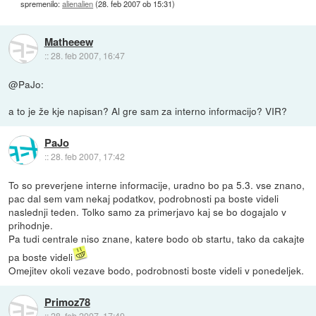
spremenilo:
alienalien
(
28. feb 2007 ob 15:31
)
Matheeew
::
28. feb 2007, 16:47
@PaJo:
a to je že kje napisan? Al gre sam za interno informacijo? VIR?
PaJo
::
28. feb 2007, 17:42
To so preverjene interne informacije, uradno bo pa 5.3. vse znano,
pac dal sem vam nekaj podatkov, podrobnosti pa boste videli
naslednji teden. Tolko samo za primerjavo kaj se bo dogajalo v
prihodnje.
Pa tudi centrale niso znane, katere bodo ob startu, tako da cakajte
pa boste videli
Omejitev okoli vezave bodo, podrobnosti boste videli v ponedeljek.
Primoz78
::
28. feb 2007, 17:49