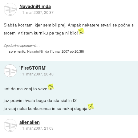
NavadniNimda
::
1. mar 2007, 20:37
Slabša kot tam, kjer sem bil prej. Ampak nekatere stvari se počne s
srcem, v tistem kurniku pa tega ni bilo!
Zgodovina sprememb…
spremenilo:
NavadniNimda
(
1. mar 2007 ob 20:38
)
'FireSTORM'
::
1. mar 2007, 20:40
kot da ma zdaj to veze
jaz pravim hvala bogu da sta siol in t2
je vsaj neka konkurenca in se nekaj dogaja
alienalien
::
1. mar 2007, 21:03