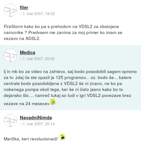
flier
::
1. mar 2007, 18:32
FireStorm kako bo pa s prehodom na VDSL2 za obstojece
narocnike ? Predvsem me zanima za moj primer ko imam se
vezavo na ADSL2.
Medica
::
1. mar 2007, 20:02
lj in mb bo za video na zahtevo, saj bodo posodobili sagem opremo
za tv. zdaj če ste opazil je 125 programov... oz. bodo še... katere
centrale bodo posodobljene z VDSL2 še ni znano, ne bo pa
nobenega pompa okoli tega, ker še ni čisto jasno kako bo to
dejansko šlo.... namreč tukaj so tudi v igri VDSL2 povezave brez
vezave na 24 mesecev
NavadniNimda
::
1. mar 2007, 20:14
Marička, keri revolucionarji!