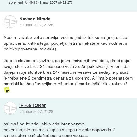
spremenil:
Ch4N93
(
1. mar 2007 ob 21:27
)
NavadniNimda
::
1. mar 2007, 21:28
Nočem v slabo voljo spravljat večine ljudi iz telekoma (moja, sicer
upravičena, kritika tega "podjetja" leti na nekatere kao vodilne, s
politiko povezane, tolovaje).
Zato le slovesno izjavljam, da je zanimiva njihova ideja, da bi dajali
svoje storitve brez 24-mesečne vezave. Ampak stvar je v tem, da
dajejo svoje storitve brez 24-mesečne vezave že sedaj, le plačati
je treba ene 2 centimetra denarja za opremo. Ali imajo potemtakem
morebiti kakšen "temeljito preštudiran" marketinški trik v rokavu?
'FireSTORM'
::
1. mar 2007, 21:28
saj maš pa že zdaj lahko adsl brez vezave
nevem kaj ste res malo tupi in si tega ne date dopovedat?
samo potem pač plačaš polne cene vsega...