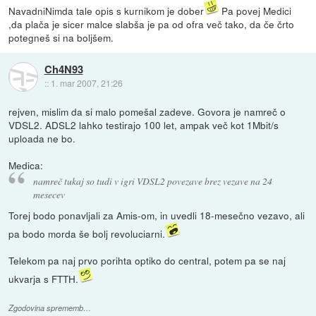
NavadniNimda tale opis s kurnikom je dober
Pa povej Medici
,da plača je sicer malce slabša je pa od ofra več tako, da če črto
potegneš si na boljšem.
Ch4N93
::
1. mar 2007, 21:26
rejven, mislim da si malo pomešal zadeve. Govora je namreč o
VDSL2. ADSL2 lahko testirajo 100 let, ampak več kot 1Mbit/s
uploada ne bo.
Medica:
namreč tukaj so tudi v igri VDSL2 povezave brez vezave na 24
mesecev
Torej bodo ponavljali za Amis-om, in uvedli 18-mesečno vezavo, ali
pa bodo morda še bolj revoluciarni.
Telekom pa naj prvo porihta optiko do central, potem pa se naj
ukvarja s FTTH.
Zgodovina sprememb…