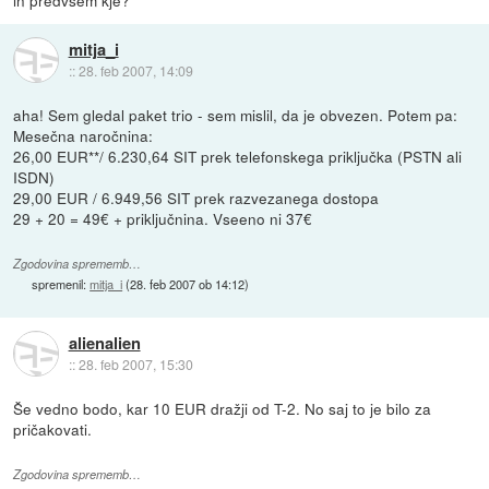
mitja_i
::
28. feb 2007, 14:09
aha! Sem gledal paket trio - sem mislil, da je obvezen. Potem pa:
Mesečna naročnina:
26,00 EUR**/ 6.230,64 SIT prek telefonskega priključka (PSTN ali
ISDN)
29,00 EUR / 6.949,56 SIT prek razvezanega dostopa
29 + 20 = 49€ + priključnina. Vseeno ni 37€
Zgodovina sprememb…
spremenil:
mitja_i
(
28. feb 2007 ob 14:12
)
alienalien
::
28. feb 2007, 15:30
Še vedno bodo, kar 10 EUR dražji od T-2. No saj to je bilo za
pričakovati.
Zgodovina sprememb…