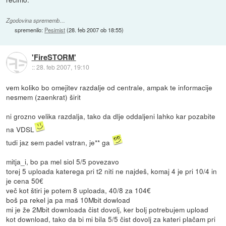
Zgodovina sprememb…
spremenilo:
Pesimist
(
28. feb 2007 ob 18:55
)
'FireSTORM'
::
28. feb 2007, 19:10
vem koliko bo omejitev razdalje od centrale, ampak te informacije
nesmem (zaenkrat) širit
ni grozno velika razdalja, tako da dlje oddaljeni lahko kar pozabite
na VDSL
tudi jaz sem padel vstran, je** ga
mitja_i, bo pa mel siol 5/5 povezavo
torej 5 uploada katerega pri t2 niti ne najdeš, komaj 4 je pri 10/4 in
je cena 50€
več kot štiri je potem 8 uploada, 40/8 za 104€
boš pa rekel ja pa maš 10Mbit dowload
mi je že 2Mbit downloada čist dovolj, ker bolj potrebujem upload
kot download, tako da bi mi bila 5/5 čist dovolj za kateri plačam pri