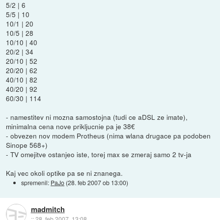
5/2 | 6
5/5 | 10
10/1 | 20
10/5 | 28
10/10 | 40
20/2 | 34
20/10 | 52
20/20 | 62
40/10 | 82
40/20 | 92
60/30 | 114
- namestitev ni mozna samostojna (tudi ce aDSL ze imate),
minimalna cena nove prikljucnie pa je 38€
- obvezen nov modem Protheus (nima wlana drugace pa podoben
Sinope 568+)
- TV omejitve ostanjeo iste, torej max se zmeraj samo 2 tv-ja
Kaj vec okoli optike pa se ni znanega.
spremenil:
PaJo
(
28. feb 2007 ob 13:00
)
madmitch
::
28. feb 2007, 13:08