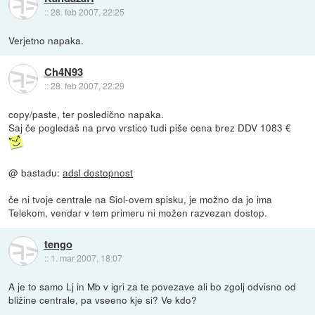
::
28. feb 2007, 22:25
Verjetno napaka.
Ch4N93
::
28. feb 2007, 22:29
copy/paste, ter posledično napaka.
Saj če pogledaš na prvo vrstico tudi piše cena brez DDV 1083 €
@ bastadu:
adsl dostopnost
če ni tvoje centrale na Siol-ovem spisku, je možno da jo ima
Telekom, vendar v tem primeru ni možen razvezan dostop.
tengo
::
1. mar 2007, 18:07
A je to samo Lj in Mb v igri za te povezave ali bo zgolj odvisno od
bližine centrale, pa vseeno kje si? Ve kdo?