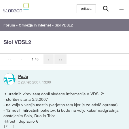
☰
Forum
»
Omrežja in internet
»
Siol VDSL2
Siol VDSL2
««
«
1
/ 6
»
»»
PaJo
::
28. feb 2007, 13:00
Iz uradnih virov sem dobil sledece informacije o VDSL2:
- storitev starta 5.3.2007
- na voljo v vecjih mestih (verjetno tam kjer je ze adsl2 oprema)
- 12 novih hitrostnih paketov, ki bodo na voljo kakor nadgradnja
obstojecim Solo, Duo in Trio:
Hitrost | doplacilo €
1/1 | 1