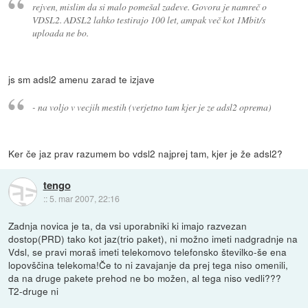
rejven, mislim da si malo pomešal zadeve. Govora je namreč o
VDSL2. ADSL2 lahko testirajo 100 let, ampak več kot 1Mbit/s
uploada ne bo.
js sm adsl2 amenu zarad te izjave
- na voljo v vecjih mestih (verjetno tam kjer je ze adsl2 oprema)
Ker če jaz prav razumem bo vdsl2 najprej tam, kjer je že adsl2?
tengo
::
5. mar 2007, 22:16
Zadnja novica je ta, da vsi uporabniki ki imajo razvezan
dostop(PRD) tako kot jaz(trio paket), ni možno imeti nadgradnje na
Vdsl, se pravi moraš imeti telekomovo telefonsko številko-še ena
lopovščina telekoma!Če to ni zavajanje da prej tega niso omenili,
da na druge pakete prehod ne bo možen, al tega niso vedli???
T2-druge ni