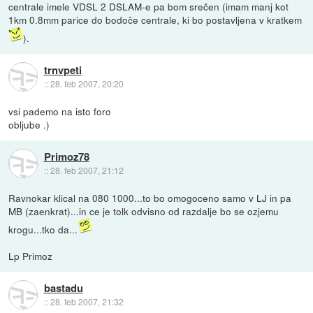
centrale imele VDSL 2 DSLAM-e pa bom srečen (imam manj kot
1km 0.8mm parice do bodoče centrale, ki bo postavljena v kratkem
).
trnvpeti
::
28. feb 2007, 20:20
vsi pademo na isto foro
obljube .)
Primoz78
::
28. feb 2007, 21:12
Ravnokar klical na 080 1000...to bo omogoceno samo v LJ in pa
MB (zaenkrat)...in ce je tolk odvisno od razdalje bo se ozjemu
krogu...tko da...
Lp Primoz
bastadu
::
28. feb 2007, 21:32