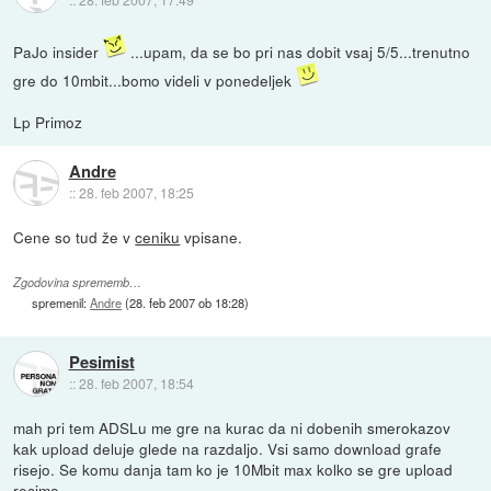
PaJo insider
...upam, da se bo pri nas dobit vsaj 5/5...trenutno
gre do 10mbit...bomo videli v ponedeljek
Lp Primoz
Andre
::
28. feb 2007, 18:25
Cene so tud že v
ceniku
vpisane.
Zgodovina sprememb…
spremenil:
Andre
(
28. feb 2007 ob 18:28
)
Pesimist
::
28. feb 2007, 18:54
mah pri tem ADSLu me gre na kurac da ni dobenih smerokazov
kak upload deluje glede na razdaljo. Vsi samo download grafe
risejo. Se komu danja tam ko je 10Mbit max kolko se gre upload
recimo.