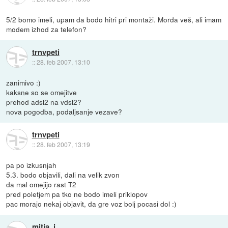
5/2 bomo imeli, upam da bodo hitri pri montaži. Morda veš, ali imam
modem izhod za telefon?
trnvpeti
::
28. feb 2007, 13:10
zanimivo :)
kaksne so se omejitve
prehod adsl2 na vdsl2?
nova pogodba, podaljsanje vezave?
trnvpeti
::
28. feb 2007, 13:19
pa po izkusnjah
5.3. bodo objavili, dali na velik zvon
da mal omejijo rast T2
pred poletjem pa tko ne bodo imeli priklopov
pac morajo nekaj objavit, da gre voz bolj pocasi dol :)
mitja_i