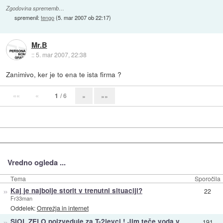
Zgodovina sprememb…
spremenil:
tengo
(
5. mar 2007 ob 22:17
)
Mr.B
::
5. mar 2007, 22:38
Zanimivo, ker je to ena te ista firma ?
««
«
1
/ 6
»
»»
Vredno ogleda ...
Tema
Sporočila
»
Kaj je najbolje storit v trenutni situaciji?
22
Fr33man
Oddelek:
Omrežja in internet
»
SiOL ZELO poizveduje za T-2jevci ! Jim teče voda v
191