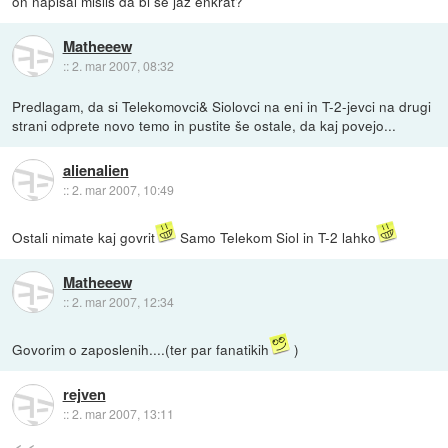
on napisal misliš da bi še jaz enkrat?
Matheeew
::
2. mar 2007, 08:32
Predlagam, da si Telekomovci& Siolovci na eni in T-2-jevci na drugi
strani odprete novo temo in pustite še ostale, da kaj povejo...
alienalien
::
2. mar 2007, 10:49
Ostali nimate kaj govrit
Samo Telekom Siol in T-2 lahko
Matheeew
::
2. mar 2007, 12:34
Govorim o zaposlenih....(ter par fanatikih
)
rejven
::
2. mar 2007, 13:11