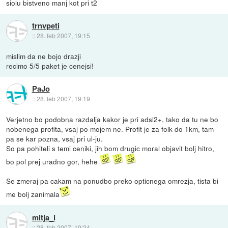
siolu bistveno manj kot pri t2
trnvpeti
::
28. feb 2007, 19:15
mislim da ne bojo drazji
recimo 5/5 paket je cenejsi!
PaJo
::
28. feb 2007, 19:19
Verjetno bo podobna razdalja kakor je pri adsl2+, tako da tu ne bo
nobenega profita, vsaj po mojem ne. Profit je za folk do 1km, tam
pa se kar pozna, vsaj pri ul-ju.
So pa pohiteli s temi ceniki, jih bom drugic moral objavit bolj hitro,
bo pol prej uradno gor, hehe
Se zmeraj pa cakam na ponudbo preko opticnega omrezja, tista bi
me bolj zanimala
mitja_i
::
28. feb 2007, 19:24