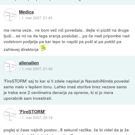
Medica
::
1. mar 2007, 21:45
ma nema veze.. ne bom več nič povedala.. dejte vi pizdit na druge
ljudi... se mi ne da tega sranja poslušat....pa če maš pripombe nad
vodstvom podjetja pa kar lepo to napiši pa pošl al pa poklič pa
zahtevej direktorja
alienalien
::
1. mar 2007, 21:49
'FireSTORM' saj to kar si ti zdele napisal je NavadniNimda povedal
samo malo v lepšem tonu. Lahko imaš storitve brez vezave samo
je treba ene 2 centimetra denarja za opremo, ki si jo mora
uporabnik sam investirati.
'FireSTORM'
::
1. mar 2007, 23:19
poglej si čase najinih postov...8 sekund razlike, če bi videl da je že